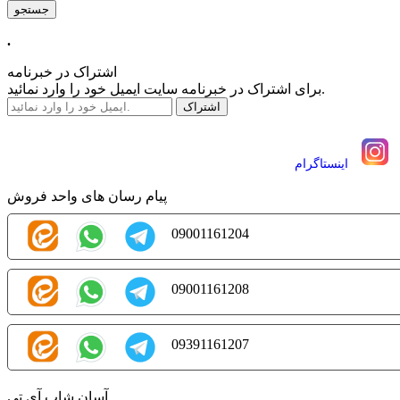
.
اشتراک در خبرنامه
برای اشتراک در خبرنامه سایت ایمیل خود را وارد نمائید.
اينستاگرام
پیام رسان های واحد فروش
09001161204
09001161208
09391161207
آسان شاپ آی تی