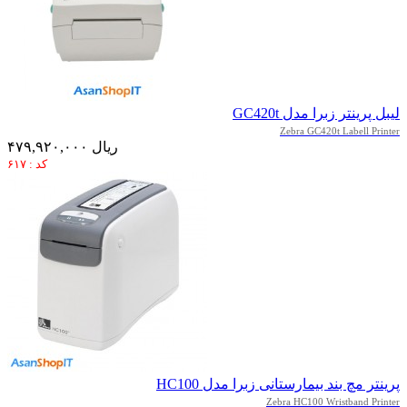
لیبل پرینتر زبرا مدل GC420t
Zebra GC420t Labell Printer
۴۷۹,۹۲۰,۰۰۰ ریال
کد : ۶۱۷
پرینتر مچ بند بیمارستانی زبرا مدل HC100
Zebra HC100 Wristband Printer