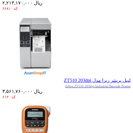
۲,۲۱۳,۱۷۰,۰۰۰ ریال
کد : ۶۶۸۱
لیبل پرینتر زبرا مدل ZT510 203dpi
Zebra ZT510 203dpi Industrial Barcode Printer
۳,۵۶۱,۷۶۰,۰۰۰ ریال
کد : ۶۱۳