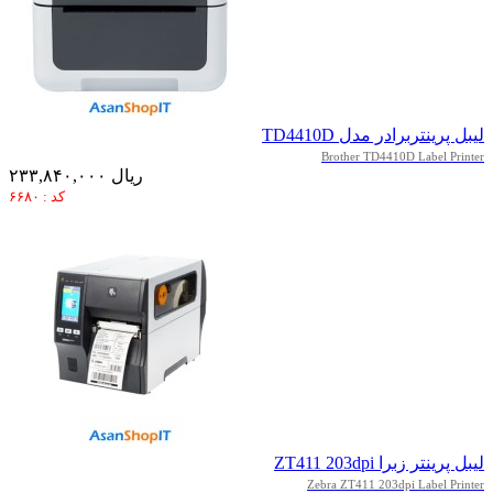
لیبل پرینتربرادر مدل TD4410D
Brother TD4410D Label Printer
۲۳۳,۸۴۰,۰۰۰ ریال
کد : ۶۶۸۰
لیبل پرینتر زبرا ZT411 203dpi
Zebra ZT411 203dpi Label Printer