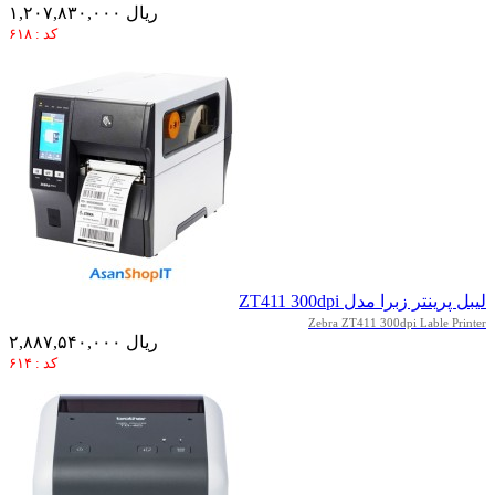
۱,۲۰۷,۸۳۰,۰۰۰ ریال
کد : ۶۱۸
لیبل پرینتر زبرا مدل ZT411 300dpi
Zebra ZT411 300dpi Lable Printer
۲,۸۸۷,۵۴۰,۰۰۰ ریال
کد : ۶۱۴