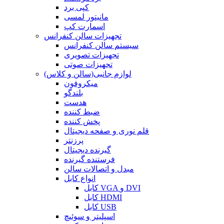
کپی برد
مانیتور لمسی
اسمارت کپ
تجهیزات سالن کنفرانس
سیستم سالن کنفرانس
تجهیزات تصویری
تجهیزات صوتی
لوازم جانبی(سالن و کلاس)
میکروفون
بلندگو
هدست
ضبط کننده
پخش کننده
قلم نوری و صفحه دیجیتال
پرزنتر
گیرنده دیجیتال
فرستنده گیرنده
مبدل و اتصالات سالن
انواع کابل
کابل VGA و DVI
کابل HDMI
کابل USB
اسپلیتر و سوئیچ