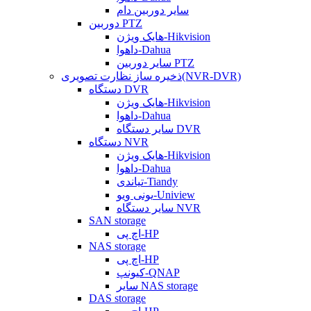
سایر دوربین دام
دوربین PTZ
هایک ویژن-Hikvision
داهوا-Dahua
سایر دوربین PTZ
ذخیره ساز نظارت تصویری(NVR-DVR)
دستگاه DVR
هایک ویژن-Hikvision
داهوا-Dahua
سایر دستگاه DVR
دستگاه NVR
هایک ویژن-Hikvision
داهوا-Dahua
تیاندی-Tiandy
یونی ویو-Uniview
سایر دستگاه NVR
SAN storage
اچ پی-HP
NAS storage
اچ پی-HP
کیونپ-QNAP
سایر NAS storage
DAS storage