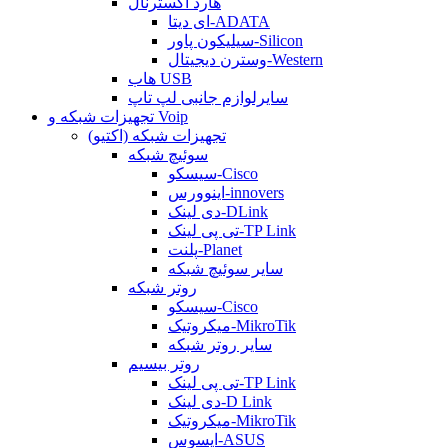
هارد اکسترنال
ای دیتا-ADATA
سیلیکون پاور-Silicon
وسترن دیجیتال-Western
هاب USB
سایرلوازم جانبی لپ تاپ
تجهیزات شبکه و Voip
تجهیزات شبکه (اکتیو)
سوئیچ شبکه
سیسکو-Cisco
اینوورس-innovers
دی لینک-DLink
تی پی لینک-TP Link
پلنت-Planet
سایر سوئیچ شبکه
روتر شبکه
سیسکو-Cisco
میکروتیک-MikroTik
سایر روتر شبکه
روتر بیسیم
تی پی لینک-TP Link
دی لینک-D Link
میکروتیک-MikroTik
ایسوس-ASUS