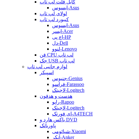
کابل فلت لپ تاپ
ایسوس-Asus
لولای لپ تاپ
کیبورد لپ تاپ
ایسوس-Asus
ایسر-Acer
اچ پی-HP
دل-Dell
لنوو-Lenovo
فن CPU لپ تاپ
جک USB لپ تاپ
لوازم جانبی لپ تاپ
اسپیکر
جنیوس-Genius
فراسو-Farassoo
لاجیتک-Logitech
هدست و هدفون
راپو-Rapoo
لاجیتک-Logitech
ای فورتک-A4TECH
باکس هارد و DVD
پاوربانک
شیائومی-Xiaomi
انکر-Anker