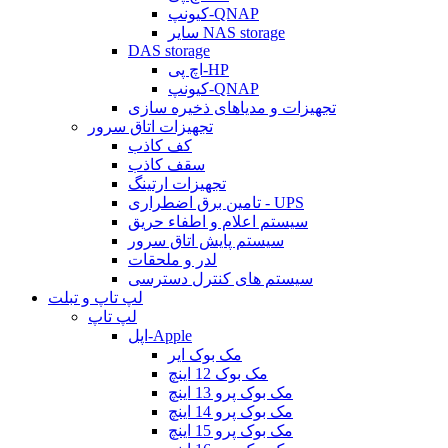
کیونپ-QNAP
سایر NAS storage
DAS storage
اچ پی-HP
کیونپ-QNAP
تجهیزات و مدیاهای ذخیره سازی
تجهیزات اتاق سرور
کف کاذب
سقف کاذب
تجهیزات ارتینگ
تامین برق اضطراری - UPS
سیستم اعلام و اطفاء حریق
سیستم پایش اتاق سرور
لدر و ملحقات
سیستم های کنترل دسترسی
لپ تاپ و تبلت
لپ تاپ
اپل-Apple
مک بوک ایر
مک بوک 12 اینچ
مک بوک پرو 13 اینچ
مک بوک پرو 14 اینچ
مک بوک پرو 15 اینچ