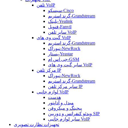
تلفن VoIP
سیسکو-Cisco
گرند استریم-Grandstream
یلینک-Yealink
فنویل-Fanvil
سایر تلفن VoIP
گیت وی های VoIP
گرند استریم-Grandstream
نیوراک-NewRock
یستار-Yeastar
جی اس ام-GSM
سایر گیت وی های VoIP
مرکز تلفن IP
نیوراک-NewRock
گرند استریم-Grandstream
سایر مرکز تلفن IP
لوازم جانبی VoIP
هدست
مبدل و آداپتور
پیجینگ و میکروفن
ویدئو کنفرانس و دوربین SIP
سایر لوازم جانبی VoIP
تجهیزات نظارت تصویری