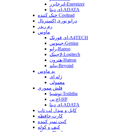
انرجایزر-Energizer
ای دیتا-ADATA
خنک کننده Coolpad
درایو نوری اکسترنال
رم ریدر
ماوس
ای فورتک-A4TECH
جنیوس-Genius
راپو-Rapoo
لاجیتک-Logitech
هترون-Hatron
بیاند-Beyond
پد ماوس
ژله ای
معمولی
فلش مموری
توشیبا-Toshiba
اچ پی-HP
ای دیتا-ADATA
کابل و مبدل لپ تاپ
کارت حافظه
کیت تمیز کننده
کیف و کوله