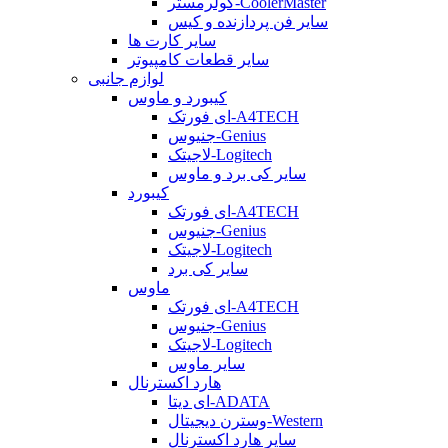
کولرمستر-CoolerMaster
سایر فن پردازنده و کیس
سایر کارت ها
سایر قطعات کامپیوتر
لوازم جانبی
کیبورد و ماوس
ای فورتک-A4TECH
جنیوس-Genius
لاجیتک-Logitech
سایر کی برد و ماوس
کیبورد
ای فورتک-A4TECH
جنیوس-Genius
لاجیتک-Logitech
سایر کی برد
ماوس
ای فورتک-A4TECH
جنیوس-Genius
لاجیتک-Logitech
سایر ماوس
هارد اکسترنال
ای دیتا-ADATA
وسترن دیجیتال-Western
سایر هارد اکسترنال