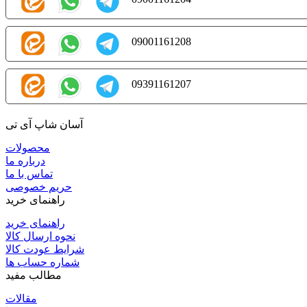
09001161208
09391161207
آسان شاپ آی تی
محصولات
درباره ما
تماس با ما
حریم خصوصی
راهنمای خرید
راهنمای خرید
نحوه ارسال کالا
شرایط عودت کالا
شماره حساب ها
مطالب مفید
مقالات