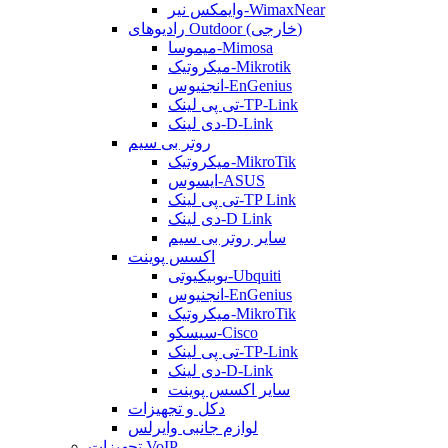
وایمکس نیر-WimaxNear
رادیوهای Outdoor (خارجی)
میموسا-Mimosa
میکروتیک-Mikrotik
انجنیوس-EnGenius
تی پی لینک-TP-Link
دی لینک-D-Link
روتر بی سیم
میکروتیک-MikroTik
ایسوس-ASUS
تی پی لینک-TP Link
دی لینک-D Link
سایر روتر بی سیم
اکسس پوینت
یوبیکیوتی-Ubquiti
انجنیوس-EnGenius
میکروتیک-MikroTik
سیسکو-Cisco
تی پی لینک-TP-Link
دی لینک-D-Link
سایر اکسس پوینت
دکل و تجهیزات
لوازم جانبی وایرلس
تجهیزات VoIP