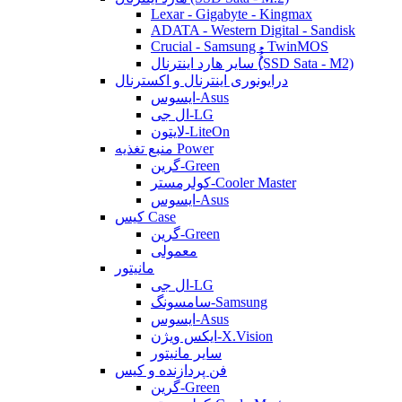
Lexar - Gigabyte - Kingmax
ADATA - Western Digital - Sandisk
Crucial - Samsung - TwinMOS
سایر هارد اینترنال (ُُُِSSD Sata - M2)
درایونوری اینترنال و اکسترنال
ایسوس-Asus
ال جی-LG
لایتون-LiteOn
منبع تغذیه Power
گرین-Green
کولرمستر-Cooler Master
ایسوس-Asus
کیس Case
گرین-Green
معمولی
مانیتور
ال جی-LG
سامسونگ-Samsung
ایسوس-Asus
ایکس ویژن-X.Vision
سایر مانیتور
فن پردازنده و کیس
گرین-Green