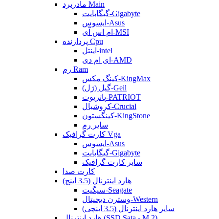
مادربرد Main
گیگابایت-Gigabyte
ایسوس-Asus
ام اس آی-MSI
پردازنده Cpu
اینتل-intel
ای ام دی-AMD
رم Ram
کینگ مکس-KingMax
گیل (ژل)-Geil
پاتریوت-PATRIOT
کروشیال-Crucial
کینگستون-KingStone
سایر رم
کارت گرافیک Vga
ایسوس-Asus
گیگابایت-Gigabyte
سایر کارت گرافیک
کارت صدا
هارد اینترنال (3.5 اینچ)
سیگیت-Seagate
وسترن دیجیتال-Western
سایر هارد اینترنال (3.5 اینچی)
هارد اینترنال (SSD Sata - M.2)