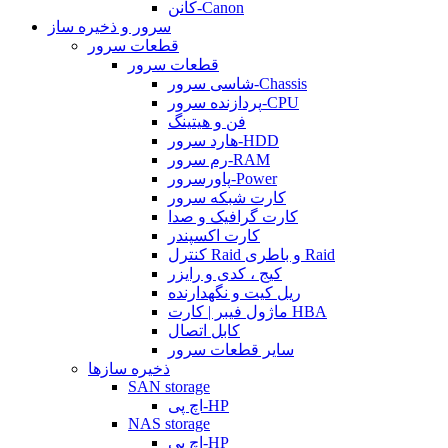
کانن-Canon
سرور و ذخیره ساز
قطعات سرور
قطعات سرور
شاسی سرور-Chassis
پردازنده سرور-CPU
فن و هیتینگ
هارد سرور-HDD
رم سرور-RAM
پاورسرور-Power
کارت شبکه سرور
کارت گرافیک و صدا
کارت اکسپندر
کنترل Raid و باطری Raid
کیج ، کدی و رایزر
ریل کیت و نگهدارنده
ماژول فیبر | کارت HBA
کابل اتصال
سایر قطعات سرور
ذخیره سازها
SAN storage
اچ پی-HP
NAS storage
اچ پی-HP