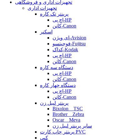
تجهیزات اداری و فروشگاهی
تجهیزات اداری
پرینتر تک کاره
اچ پی-HP
کانن-Canon
اسکنر
ای ویژن-Avision
فوجیتسو-Fujitsu
کداک-Kodak
اچ پی-HP
کانن-Canon
دستگاه سه کاره
اچ پی-HP
کانن-Canon
دستگاه چهار کاره
اچ پی-HP
کانن-Canon
پرینتر لیبل زن
Bixolon _ TSC
Brother _ Zebra
Oscar _ Meva
سایر پرینتر لیبل زن
پرینتر چاپ کارت PVC
کپی