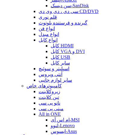
سن دیسک-SanDisk
سی دی ، دی وی دی CD/DVD
قلم نوری
گیرنده و فرستنده بلوتوث
انواع فن
انواع مبدل
انواع کابل
کابل HDMI
کابل VGA و DVI
کابل USB
سایر کابل
اسپلیتر و سوئیچ
آنتی ویروس
سایر لوازم جانبی
کامپیوترهای خاص
زیروکلاینت
تین کلاینت
نانو پی سی
مینی پی سی
All in ONE
ام اس آی-MSI
لنوو-Lenovo
ایسوس-Asus