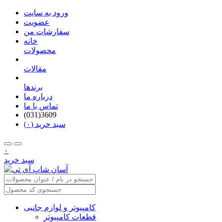
ورود به سایت
عضویت
سفارشات من
خانه
محصولات
مقالات
برندها
درباره ما
تماس با ما
(031)3609
سبد خرید (۰)
۰
سبد خرید
کامپیوتر و لوازم جانبی
قطعات کامپیوتر