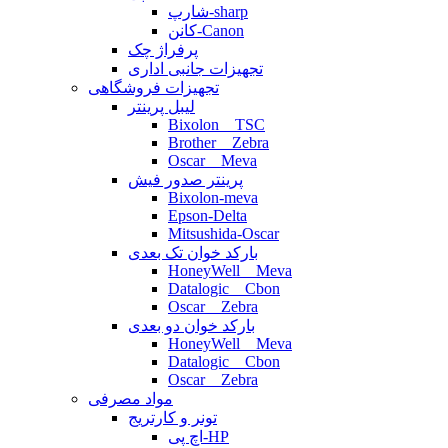
شارپ-sharp
کانن-Canon
پرفراژ چک
تجهیزات جانبی اداری
تجهیزات فروشگاهی
لیبل پرینتر
Bixolon _ TSC
Brother _ Zebra
Oscar _ Meva
پرینتر صدور فیش
Bixolon-meva
Epson-Delta
Mitsushida-Oscar
بارکد خوان تک بعدی
HoneyWell _ Meva
Datalogic _ Cbon
Oscar _ Zebra
بارکد خوان دو بعدی
HoneyWell _ Meva
Datalogic _ Cbon
Oscar _ Zebra
مواد مصرفی
تونر و کارتریج
اچ پی-HP