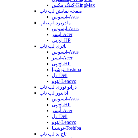
کینگ مکس-KingMax
صفحه نمایش لپ تاپ
ایسوس-Asus
مادربرد لپ تاپ
ایسوس-Asus
ایسر-Acer
اچ پی-HP
باتری لپ تاپ
ایسوس-Asus
ایسر-Acer
اچ پی-HP
توشیبا-Toshiba
دل-Dell
لنوو-Lenovo
درایو نوری لپ تاپ
آداپتور لپ تاپ
ایسوس-Asus
اچ پی-HP
ایسر-Acer
دل-Dell
لنوو-Lenovo
توشیبا-Toshiba
تاچ پد لپ تاپ