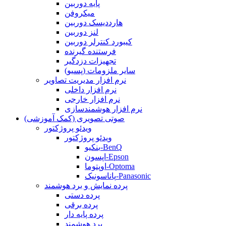
پایه دوربین
میکروفن
هارددیسک دوربین
لنز دوربین
کیبورد کنترلر دوربین
فرستنده گیرنده
تجهیزات دزدگیر
سایر ملزومات (پسیو)
نرم افزار مدیریت تصاویر
نرم افزار داخلی
نرم افزار خارجی
نرم افزار هوشمندسازی
صوتی تصویری (کمک آموزشی)
ویدئو پروژکتور
ویدئو پروژکتور
بنکیو-BenQ
اپسون-Epson
اوپتوما-Optoma
پاناسونیک-Panasonic
پرده نمایش و برد هوشمند
پرده دستی
پرده برقی
پرده پایه دار
برد هوشمند