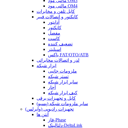
مالتی مود OM3
مالتی مود OM4
کابل تلفن و مخابرات
کانکتور و اتصالات فیبر
آداپتور
کانکتور
مفصل
کاست
تضعیف کننده
اسپلیتر
باکس FAT/OTO/ATB
لدر و اتصالات مخابراتی
ابزار شبکه
ملزومات جانبی
تستر شبکه
سایر ابزار شبکه
آچار
کیف ابزار شبکه
کابل و تجهیزات برقی
سایر ملزومات شبکه (پسیو)
تجهیزات رادیویی (وایرلس)
آنتن ها
فاز-Phase
دلتالینک-DeltaLink