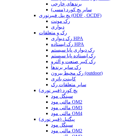
برندهای خارجی
سایر پچ کورد (مسی)
پچ پنل فیبرنوری (ODF , OCDF)
رک مونت
دیواری
رک و متعلقات
رک دیواری HPA
رک ایستاده HPA
رک دیواری پایا سیستم
رک ایستاده پایا سیستم
رک کبیر صنعت و آلترو
رک سایر برندها
رک محیط بیرون (outdoor)
کابینت باتری
سایر متعلقات رک
پچ کورد (فیبر نوری)
سینگل مود
مالتی مود OM2
مالتی مود OM3
مالتی مود OM4
پیگتیل (فیبر نوری)
سینگل مود
مالتی مود OM2