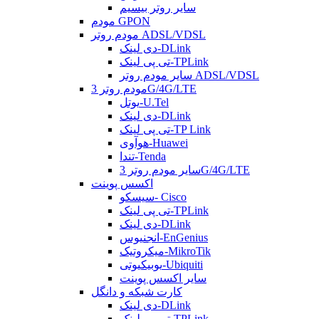
سایر روتر بیسیم
مودم GPON
مودم روتر ADSL/VDSL
دی لینک-DLink
تی پی لینک-TPLink
سایر مودم روتر ADSL/VDSL
مودم روتر 3G/4G/LTE
یوتل-U.Tel
دی لینک-DLink
تی پی لینک-TP Link
هوآوی-Huawei
تندا-Tenda
سایر مودم روتر 3G/4G/LTE
اکسس پوینت
سیسکو- Cisco
تی پی لینک-TPLink
دی لینک-DLink
انجنیوس-EnGenius
میکروتیک-MikroTik
یوبیکیوتی-Ubiquiti
سایر اکسس پوینت
کارت شبکه و دانگل
دی لینک-DLink
تی پی لینک-TPLink