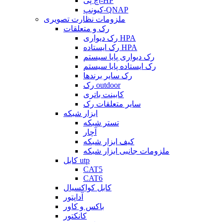
اچ پی-HP
کیونپ-QNAP
ملزومات نظارت تصویری
رک و متعلقات
رک دیواری HPA
رک ایستاده HPA
رک دیواری پایا سیستم
رک ایستاده پایا سیستم
رک سایر برندها
رک outdoor
کابینت باتری
سایر متعلقات رک
ابزار شبکه
تستر شبکه
آچار
کیف ابزار شبکه
ملزومات جانبی ابزار شبکه
کابل utp
CAT5
CAT6
کابل کواکسیال
آداپتور
باکس و کاور
کانکتور