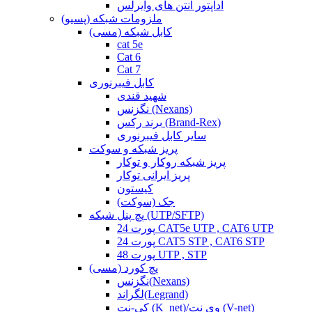
آداپتور آنتن های وایرلس
ملزومات شبکه (پسیو)
کابل شبکه (مسی)
cat 5e
Cat 6
Cat 7
کابل فیبرنوری
شهید قندی
نگزنس (Nexans)
برند رکس (Brand-Rex)
سایر کابل فیبرنوری
پریز شبکه و سوکت
پریز شبکه روکار و توکار
پریز ایرانی توکار
کیستون
جک (سوکت)
پچ پنل شبکه (UTP/SFTP)
24 پورت CAT5e UTP , CAT6 UTP
24 پورت CAT5 STP , CAT6 STP
48 پورت UTP , STP
پچ کورد (مسی)
نگزنس(Nexans)
لگراند(Legrand)
کی-نت (K_net)/وی نت (V-net)