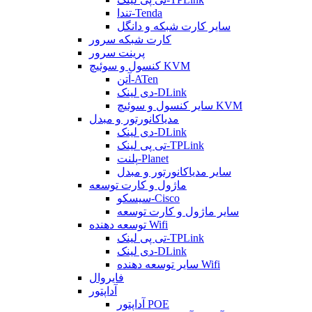
تندا-Tenda
سایر کارت شبکه و دانگل
کارت شبکه سرور
پرینت سرور
کنسول و سوئیچ KVM
آتن-ATen
دی لینک-DLink
سایر کنسول و سوئیچ KVM
مدیاکانورتور و مبدل
دی لینک-DLink
تی پی لینک-TPLink
پلنت-Planet
سایر مدیاکانورتور و مبدل
ماژول و کارت توسعه
سیسکو-Cisco
سایر ماژول و کارت توسعه
توسعه دهنده Wifi
تی پی لینک-TPLink
دی لینک-DLink
سایر توسعه دهنده Wifi
فایروال
آداپتور
آداپتور POE