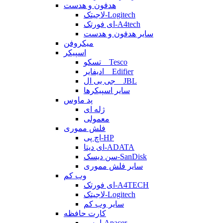
هدفون و هدست
لاجیتک-Logitech
ای فورتک-A4tech
سایر هدفون و هدست
میکروفن
اسپیکر
تسکو _ Tesco
ادیفایر _ Edifier
جی بی ال _ JBL
سایر اسپیکرها
پد ماوس
ژله ای
معمولی
فلش مموری
اچ پی-HP
ای دیتا-ADATA
سن دیسک-SanDisk
سایر فلش مموری
وب کم
ای فورتک-A4TECH
لاجیتک-Logitech
سایر وب کم
کارت حافظه
اپیسر-Apacer