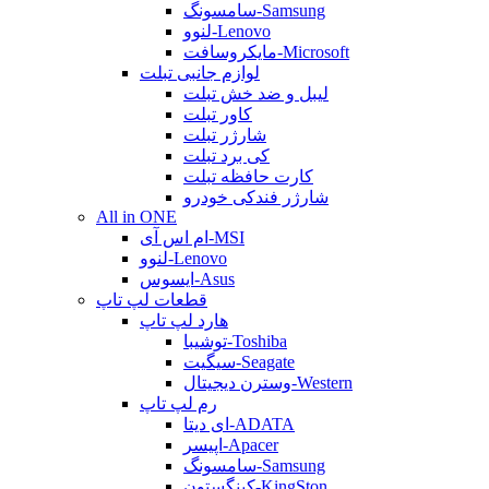
سامسونگ-Samsung
لنوو-Lenovo
مایکروسافت-Microsoft
لوازم جانبی تبلت
لیبل و ضد خش تبلت
کاور تبلت
شارژر تبلت
کی برد تبلت
کارت حافظه تبلت
شارژر فندکی خودرو
All in ONE
ام اس آی-MSI
لنوو-Lenovo
ایسوس-Asus
قطعات لپ تاپ
هارد لپ تاپ
توشیبا-Toshiba
سیگیت-Seagate
وسترن دیجیتال-Western
رم لپ تاپ
ای دیتا-ADATA
اپیسر-Apacer
سامسونگ-Samsung
کینگستون-KingSton