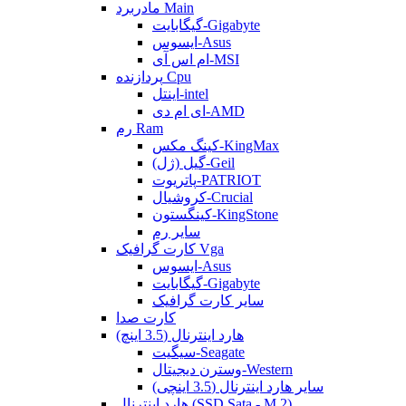
مادربرد Main
گیگابایت-Gigabyte
ایسوس-Asus
ام اس آی-MSI
پردازنده Cpu
اینتل-intel
ای ام دی-AMD
رم Ram
کینگ مکس-KingMax
گیل (ژل)-Geil
پاتریوت-PATRIOT
کروشیال-Crucial
کینگستون-KingStone
سایر رم
کارت گرافیک Vga
ایسوس-Asus
گیگابایت-Gigabyte
سایر کارت گرافیک
کارت صدا
هارد اینترنال (3.5 اینچ)
سیگیت-Seagate
وسترن دیجیتال-Western
سایر هارد اینترنال (3.5 اینچی)
هارد اینترنال (SSD Sata - M.2)