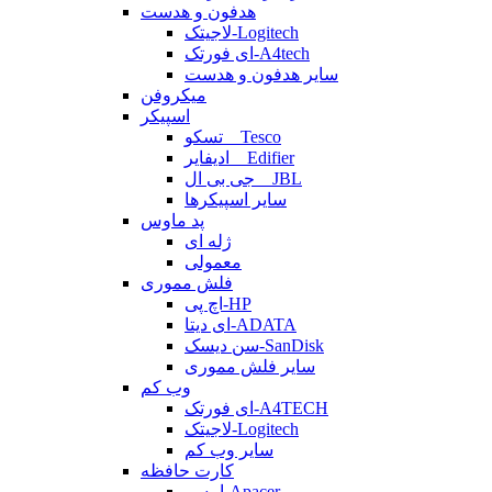
هدفون و هدست
لاجیتک-Logitech
ای فورتک-A4tech
سایر هدفون و هدست
میکروفن
اسپیکر
تسکو _ Tesco
ادیفایر _ Edifier
جی بی ال _ JBL
سایر اسپیکرها
پد ماوس
ژله ای
معمولی
فلش مموری
اچ پی-HP
ای دیتا-ADATA
سن دیسک-SanDisk
سایر فلش مموری
وب کم
ای فورتک-A4TECH
لاجیتک-Logitech
سایر وب کم
کارت حافظه
اپیسر-Apacer