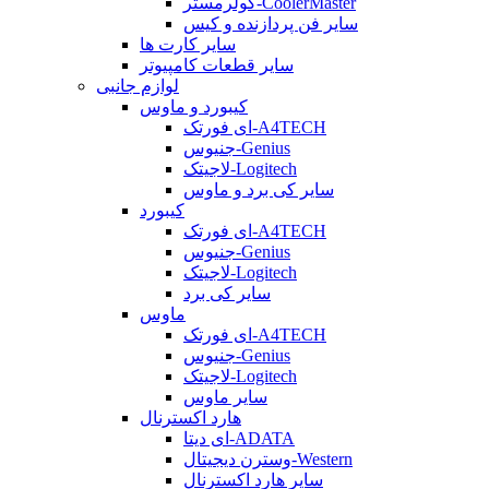
کولرمستر-CoolerMaster
سایر فن پردازنده و کیس
سایر کارت ها
سایر قطعات کامپیوتر
لوازم جانبی
کیبورد و ماوس
ای فورتک-A4TECH
جنیوس-Genius
لاجیتک-Logitech
سایر کی برد و ماوس
کیبورد
ای فورتک-A4TECH
جنیوس-Genius
لاجیتک-Logitech
سایر کی برد
ماوس
ای فورتک-A4TECH
جنیوس-Genius
لاجیتک-Logitech
سایر ماوس
هارد اکسترنال
ای دیتا-ADATA
وسترن دیجیتال-Western
سایر هارد اکسترنال