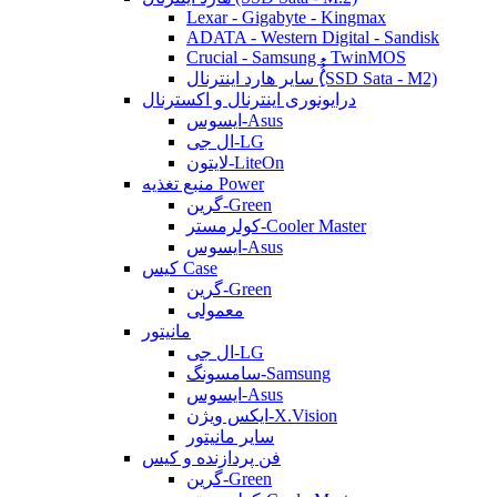
Lexar - Gigabyte - Kingmax
ADATA - Western Digital - Sandisk
Crucial - Samsung - TwinMOS
سایر هارد اینترنال (ُُُِSSD Sata - M2)
درایونوری اینترنال و اکسترنال
ایسوس-Asus
ال جی-LG
لایتون-LiteOn
منبع تغذیه Power
گرین-Green
کولرمستر-Cooler Master
ایسوس-Asus
کیس Case
گرین-Green
معمولی
مانیتور
ال جی-LG
سامسونگ-Samsung
ایسوس-Asus
ایکس ویژن-X.Vision
سایر مانیتور
فن پردازنده و کیس
گرین-Green