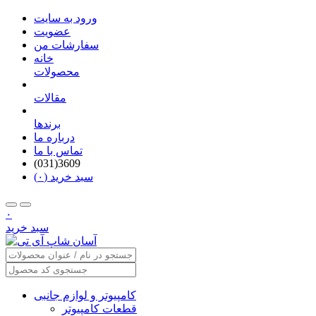
ورود به سایت
عضویت
سفارشات من
خانه
محصولات
مقالات
برندها
درباره ما
تماس با ما
(031)3609
سبد خرید (۰)
۰
سبد خرید
کامپیوتر و لوازم جانبی
قطعات کامپیوتر