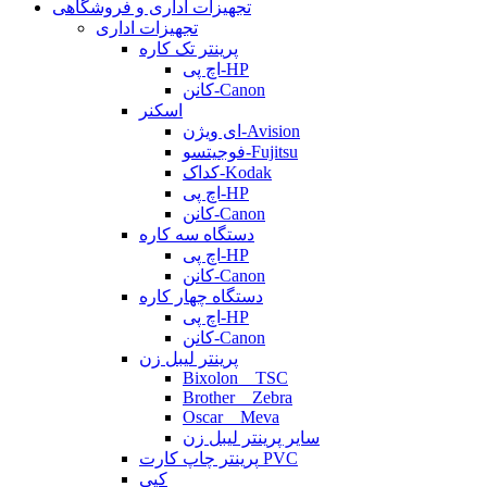
تجهیزات اداری و فروشگاهی
تجهیزات اداری
پرینتر تک کاره
اچ پی-HP
کانن-Canon
اسکنر
ای ویژن-Avision
فوجیتسو-Fujitsu
کداک-Kodak
اچ پی-HP
کانن-Canon
دستگاه سه کاره
اچ پی-HP
کانن-Canon
دستگاه چهار کاره
اچ پی-HP
کانن-Canon
پرینتر لیبل زن
Bixolon _ TSC
Brother _ Zebra
Oscar _ Meva
سایر پرینتر لیبل زن
پرینتر چاپ کارت PVC
کپی