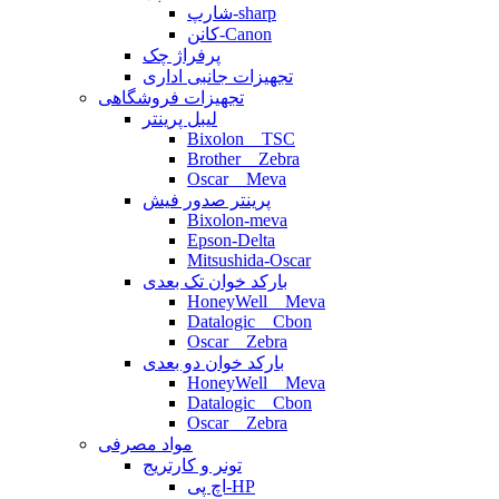
شارپ-sharp
کانن-Canon
پرفراژ چک
تجهیزات جانبی اداری
تجهیزات فروشگاهی
لیبل پرینتر
Bixolon _ TSC
Brother _ Zebra
Oscar _ Meva
پرینتر صدور فیش
Bixolon-meva
Epson-Delta
Mitsushida-Oscar
بارکد خوان تک بعدی
HoneyWell _ Meva
Datalogic _ Cbon
Oscar _ Zebra
بارکد خوان دو بعدی
HoneyWell _ Meva
Datalogic _ Cbon
Oscar _ Zebra
مواد مصرفی
تونر و کارتریج
اچ پی-HP