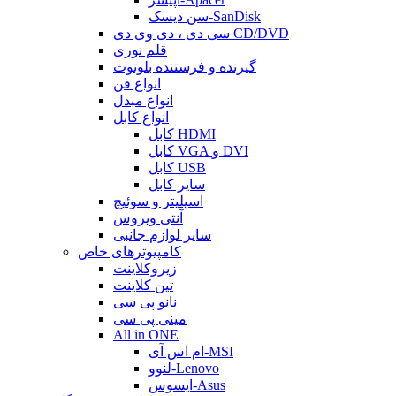
سن دیسک-SanDisk
سی دی ، دی وی دی CD/DVD
قلم نوری
گیرنده و فرستنده بلوتوث
انواع فن
انواع مبدل
انواع کابل
کابل HDMI
کابل VGA و DVI
کابل USB
سایر کابل
اسپلیتر و سوئیچ
آنتی ویروس
سایر لوازم جانبی
کامپیوترهای خاص
زیروکلاینت
تین کلاینت
نانو پی سی
مینی پی سی
All in ONE
ام اس آی-MSI
لنوو-Lenovo
ایسوس-Asus