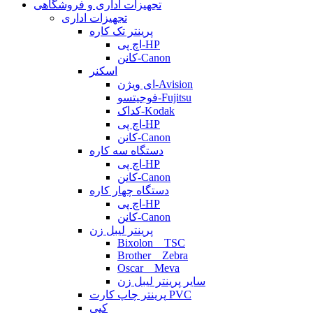
تجهیزات اداری و فروشگاهی
تجهیزات اداری
پرینتر تک کاره
اچ پی-HP
کانن-Canon
اسکنر
ای ویژن-Avision
فوجیتسو-Fujitsu
کداک-Kodak
اچ پی-HP
کانن-Canon
دستگاه سه کاره
اچ پی-HP
کانن-Canon
دستگاه چهار کاره
اچ پی-HP
کانن-Canon
پرینتر لیبل زن
Bixolon _ TSC
Brother _ Zebra
Oscar _ Meva
سایر پرینتر لیبل زن
پرینتر چاپ کارت PVC
کپی