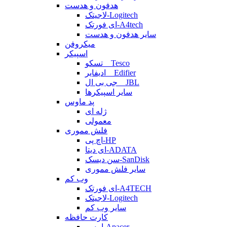
هدفون و هدست
لاجیتک-Logitech
ای فورتک-A4tech
سایر هدفون و هدست
میکروفن
اسپیکر
تسکو _ Tesco
ادیفایر _ Edifier
جی بی ال _ JBL
سایر اسپیکرها
پد ماوس
ژله ای
معمولی
فلش مموری
اچ پی-HP
ای دیتا-ADATA
سن دیسک-SanDisk
سایر فلش مموری
وب کم
ای فورتک-A4TECH
لاجیتک-Logitech
سایر وب کم
کارت حافظه
اپیسر-Apacer