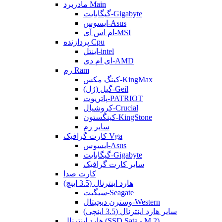
مادربرد Main
گیگابایت-Gigabyte
ایسوس-Asus
ام اس آی-MSI
پردازنده Cpu
اینتل-intel
ای ام دی-AMD
رم Ram
کینگ مکس-KingMax
گیل (ژل)-Geil
پاتریوت-PATRIOT
کروشیال-Crucial
کینگستون-KingStone
سایر رم
کارت گرافیک Vga
ایسوس-Asus
گیگابایت-Gigabyte
سایر کارت گرافیک
کارت صدا
هارد اینترنال (3.5 اینچ)
سیگیت-Seagate
وسترن دیجیتال-Western
سایر هارد اینترنال (3.5 اینچی)
هارد اینترنال (SSD Sata - M.2)