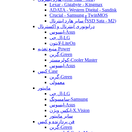
Lexar - Gigabyte - Kingmax
ADATA - Western Digital - Sandisk
Crucial - Samsung - TwinMOS
سایر هارد اینترنال (ُُُِSSD Sata - M2)
درایونوری اینترنال و اکسترنال
ایسوس-Asus
ال جی-LG
لایتون-LiteOn
منبع تغذیه Power
گرین-Green
کولرمستر-Cooler Master
ایسوس-Asus
کیس Case
گرین-Green
معمولی
مانیتور
ال جی-LG
سامسونگ-Samsung
ایسوس-Asus
ایکس ویژن-X.Vision
سایر مانیتور
فن پردازنده و کیس
گرین-Green