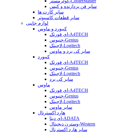
کولرمستر-CoolerMaster
سایر فن پردازنده و کیس
سایر کارت ها
سایر قطعات کامپیوتر
لوازم جانبی
کیبورد و ماوس
ای فورتک-A4TECH
جنیوس-Genius
لاجیتک-Logitech
سایر کی برد و ماوس
کیبورد
ای فورتک-A4TECH
جنیوس-Genius
لاجیتک-Logitech
سایر کی برد
ماوس
ای فورتک-A4TECH
جنیوس-Genius
لاجیتک-Logitech
سایر ماوس
هارد اکسترنال
ای دیتا-ADATA
وسترن دیجیتال-Western
سایر هارد اکسترنال