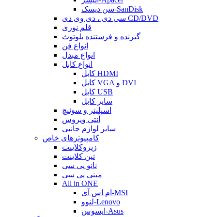
سن دیسک-SanDisk
سی دی ، دی وی دی CD/DVD
قلم نوری
گیرنده و فرستنده بلوتوث
انواع فن
انواع مبدل
انواع کابل
کابل HDMI
کابل VGA و DVI
کابل USB
سایر کابل
اسپلیتر و سوئیچ
آنتی ویروس
سایر لوازم جانبی
کامپیوترهای خاص
زیروکلاینت
تین کلاینت
نانو پی سی
مینی پی سی
All in ONE
ام اس آی-MSI
لنوو-Lenovo
ایسوس-Asus