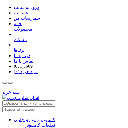
ورود به سایت
عضویت
سفارشات من
خانه
محصولات
مقالات
برندها
درباره ما
تماس با ما
(031)3609
سبد خرید (۰)
۰
سبد خرید
کامپیوتر و لوازم جانبی
قطعات کامپیوتر