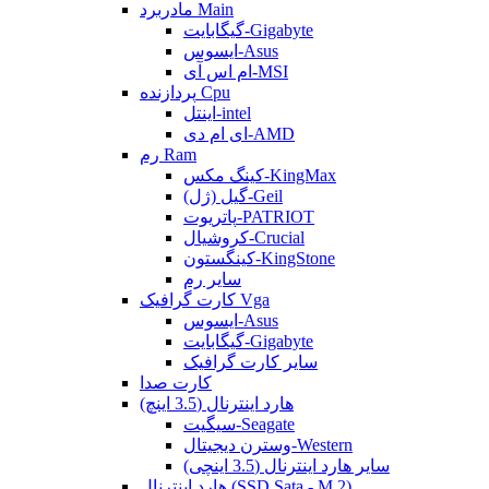
مادربرد Main
گیگابایت-Gigabyte
ایسوس-Asus
ام اس آی-MSI
پردازنده Cpu
اینتل-intel
ای ام دی-AMD
رم Ram
کینگ مکس-KingMax
گیل (ژل)-Geil
پاتریوت-PATRIOT
کروشیال-Crucial
کینگستون-KingStone
سایر رم
کارت گرافیک Vga
ایسوس-Asus
گیگابایت-Gigabyte
سایر کارت گرافیک
کارت صدا
هارد اینترنال (3.5 اینچ)
سیگیت-Seagate
وسترن دیجیتال-Western
سایر هارد اینترنال (3.5 اینچی)
هارد اینترنال (SSD Sata - M.2)