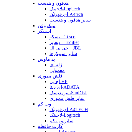
هدفون و هدست
لاجیتک-Logitech
ای فورتک-A4tech
سایر هدفون و هدست
میکروفن
اسپیکر
تسکو _ Tesco
ادیفایر _ Edifier
جی بی ال _ JBL
سایر اسپیکرها
پد ماوس
ژله ای
معمولی
فلش مموری
اچ پی-HP
ای دیتا-ADATA
سن دیسک-SanDisk
سایر فلش مموری
وب کم
ای فورتک-A4TECH
لاجیتک-Logitech
سایر وب کم
کارت حافظه
اپیسر-Apacer