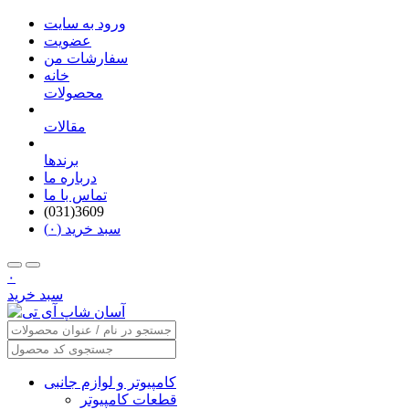
ورود به سایت
عضویت
سفارشات من
خانه
محصولات
مقالات
برندها
درباره ما
تماس با ما
(031)3609
سبد خرید (۰)
۰
سبد خرید
کامپیوتر و لوازم جانبی
قطعات کامپیوتر