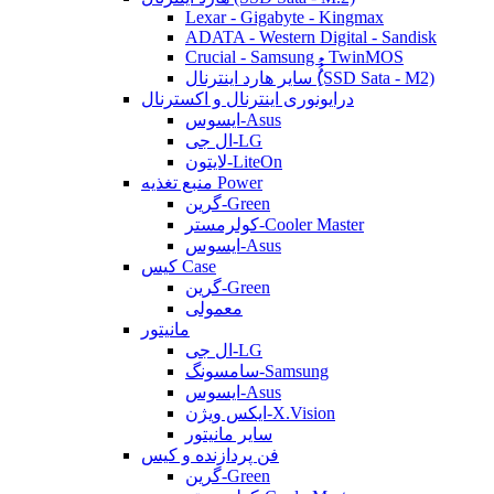
Lexar - Gigabyte - Kingmax
ADATA - Western Digital - Sandisk
Crucial - Samsung - TwinMOS
سایر هارد اینترنال (ُُُِSSD Sata - M2)
درایونوری اینترنال و اکسترنال
ایسوس-Asus
ال جی-LG
لایتون-LiteOn
منبع تغذیه Power
گرین-Green
کولرمستر-Cooler Master
ایسوس-Asus
کیس Case
گرین-Green
معمولی
مانیتور
ال جی-LG
سامسونگ-Samsung
ایسوس-Asus
ایکس ویژن-X.Vision
سایر مانیتور
فن پردازنده و کیس
گرین-Green