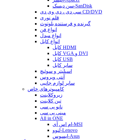
سن دیسک-SanDisk
سی دی ، دی وی دی CD/DVD
قلم نوری
گیرنده و فرستنده بلوتوث
انواع فن
انواع مبدل
انواع کابل
کابل HDMI
کابل VGA و DVI
کابل USB
سایر کابل
اسپلیتر و سوئیچ
آنتی ویروس
سایر لوازم جانبی
کامپیوترهای خاص
زیروکلاینت
تین کلاینت
نانو پی سی
مینی پی سی
All in ONE
ام اس آی-MSI
لنوو-Lenovo
ایسوس-Asus