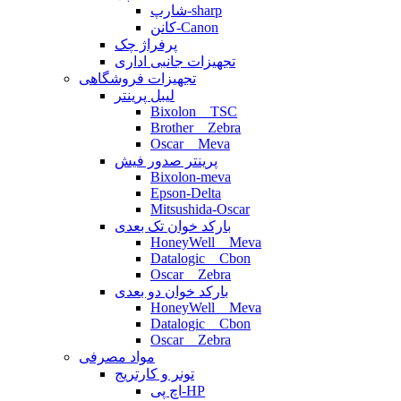
شارپ-sharp
کانن-Canon
پرفراژ چک
تجهیزات جانبی اداری
تجهیزات فروشگاهی
لیبل پرینتر
Bixolon _ TSC
Brother _ Zebra
Oscar _ Meva
پرینتر صدور فیش
Bixolon-meva
Epson-Delta
Mitsushida-Oscar
بارکد خوان تک بعدی
HoneyWell _ Meva
Datalogic _ Cbon
Oscar _ Zebra
بارکد خوان دو بعدی
HoneyWell _ Meva
Datalogic _ Cbon
Oscar _ Zebra
مواد مصرفی
تونر و کارتریج
اچ پی-HP