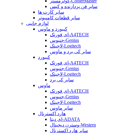
کولرمستر-CoolerMaster
سایر فن پردازنده و کیس
سایر کارت ها
سایر قطعات کامپیوتر
لوازم جانبی
کیبورد و ماوس
ای فورتک-A4TECH
جنیوس-Genius
لاجیتک-Logitech
سایر کی برد و ماوس
کیبورد
ای فورتک-A4TECH
جنیوس-Genius
لاجیتک-Logitech
سایر کی برد
ماوس
ای فورتک-A4TECH
جنیوس-Genius
لاجیتک-Logitech
سایر ماوس
هارد اکسترنال
ای دیتا-ADATA
وسترن دیجیتال-Western
سایر هارد اکسترنال