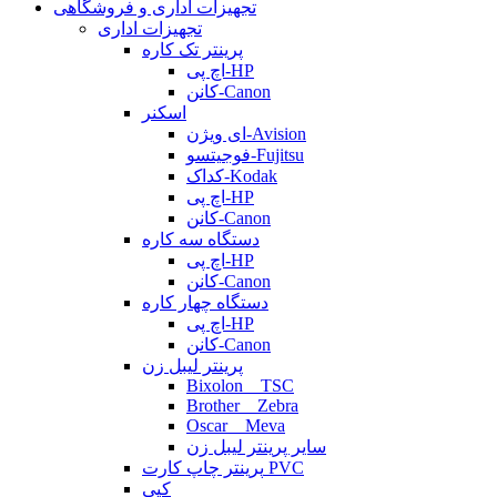
تجهیزات اداری و فروشگاهی
تجهیزات اداری
پرینتر تک کاره
اچ پی-HP
کانن-Canon
اسکنر
ای ویژن-Avision
فوجیتسو-Fujitsu
کداک-Kodak
اچ پی-HP
کانن-Canon
دستگاه سه کاره
اچ پی-HP
کانن-Canon
دستگاه چهار کاره
اچ پی-HP
کانن-Canon
پرینتر لیبل زن
Bixolon _ TSC
Brother _ Zebra
Oscar _ Meva
سایر پرینتر لیبل زن
پرینتر چاپ کارت PVC
کپی