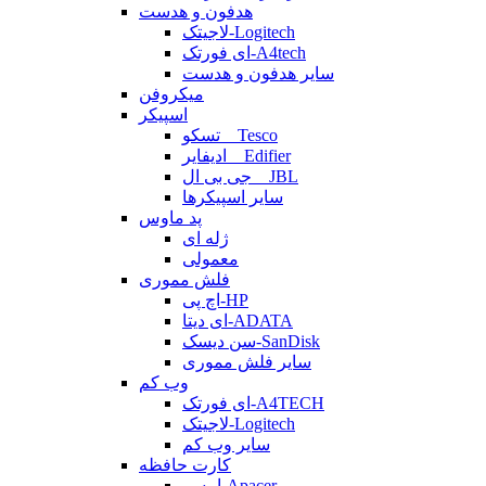
هدفون و هدست
لاجیتک-Logitech
ای فورتک-A4tech
سایر هدفون و هدست
میکروفن
اسپیکر
تسکو _ Tesco
ادیفایر _ Edifier
جی بی ال _ JBL
سایر اسپیکرها
پد ماوس
ژله ای
معمولی
فلش مموری
اچ پی-HP
ای دیتا-ADATA
سن دیسک-SanDisk
سایر فلش مموری
وب کم
ای فورتک-A4TECH
لاجیتک-Logitech
سایر وب کم
کارت حافظه
اپیسر-Apacer