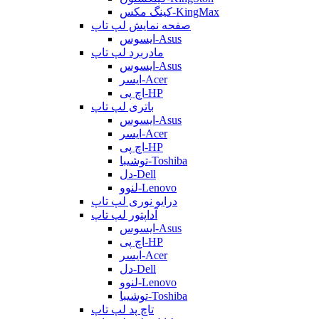
کینگ مکس-KingMax
صفحه نمایش لپ تاپ
ایسوس-Asus
مادربرد لپ تاپ
ایسوس-Asus
ایسر-Acer
اچ پی-HP
باتری لپ تاپ
ایسوس-Asus
ایسر-Acer
اچ پی-HP
توشیبا-Toshiba
دل-Dell
لنوو-Lenovo
درایو نوری لپ تاپ
آداپتور لپ تاپ
ایسوس-Asus
اچ پی-HP
ایسر-Acer
دل-Dell
لنوو-Lenovo
توشیبا-Toshiba
تاچ پد لپ تاپ