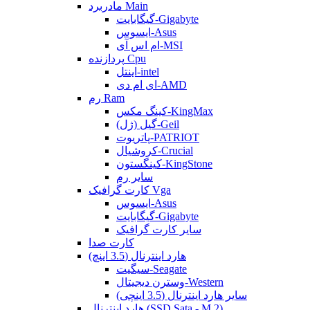
مادربرد Main
گیگابایت-Gigabyte
ایسوس-Asus
ام اس آی-MSI
پردازنده Cpu
اینتل-intel
ای ام دی-AMD
رم Ram
کینگ مکس-KingMax
گیل (ژل)-Geil
پاتریوت-PATRIOT
کروشیال-Crucial
کینگستون-KingStone
سایر رم
کارت گرافیک Vga
ایسوس-Asus
گیگابایت-Gigabyte
سایر کارت گرافیک
کارت صدا
هارد اینترنال (3.5 اینچ)
سیگیت-Seagate
وسترن دیجیتال-Western
سایر هارد اینترنال (3.5 اینچی)
هارد اینترنال (SSD Sata - M.2)