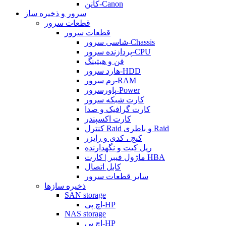
کانن-Canon
سرور و ذخیره ساز
قطعات سرور
قطعات سرور
شاسی سرور-Chassis
پردازنده سرور-CPU
فن و هیتینگ
هارد سرور-HDD
رم سرور-RAM
پاورسرور-Power
کارت شبکه سرور
کارت گرافیک و صدا
کارت اکسپندر
کنترل Raid و باطری Raid
کیج ، کدی و رایزر
ریل کیت و نگهدارنده
ماژول فیبر | کارت HBA
کابل اتصال
سایر قطعات سرور
ذخیره سازها
SAN storage
اچ پی-HP
NAS storage
اچ پی-HP