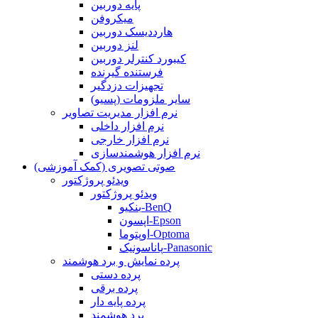
پایه دوربین
میکروفن
هارددیسک دوربین
لنز دوربین
کیبورد کنترلر دوربین
فرستنده گیرنده
تجهیزات دزدگیر
سایر ملزومات (پسیو)
نرم افزار مدیریت تصاویر
نرم افزار داخلی
نرم افزار خارجی
نرم افزار هوشمندسازی
صوتی تصویری (کمک آموزشی)
ویدئو پروژکتور
ویدئو پروژکتور
بنکیو-BenQ
اپسون-Epson
اوپتوما-Optoma
پاناسونیک-Panasonic
پرده نمایش و برد هوشمند
پرده دستی
پرده برقی
پرده پایه دار
برد هوشمند