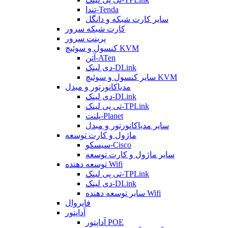
تندا-Tenda
سایر کارت شبکه و دانگل
کارت شبکه سرور
پرینت سرور
کنسول و سوئیچ KVM
آتن-ATen
دی لینک-DLink
سایر کنسول و سوئیچ KVM
مدیاکانورتور و مبدل
دی لینک-DLink
تی پی لینک-TPLink
پلنت-Planet
سایر مدیاکانورتور و مبدل
ماژول و کارت توسعه
سیسکو-Cisco
سایر ماژول و کارت توسعه
توسعه دهنده Wifi
تی پی لینک-TPLink
دی لینک-DLink
سایر توسعه دهنده Wifi
فایروال
آداپتور
آداپتور POE