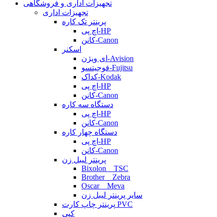
تجهیزات اداری و فروشگاهی
تجهیزات اداری
پرینتر تک کاره
اچ پی-HP
کانن-Canon
اسکنر
ای ویژن-Avision
فوجیتسو-Fujitsu
کداک-Kodak
اچ پی-HP
کانن-Canon
دستگاه سه کاره
اچ پی-HP
کانن-Canon
دستگاه چهار کاره
اچ پی-HP
کانن-Canon
پرینتر لیبل زن
Bixolon _ TSC
Brother _ Zebra
Oscar _ Meva
سایر پرینتر لیبل زن
پرینتر چاپ کارت PVC
کپی