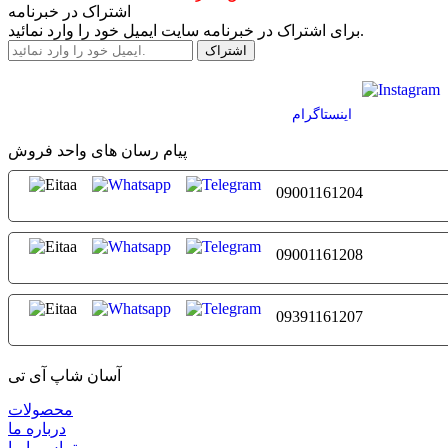
اشتراک در خبرنامه
برای اشتراک در خبرنامه سایت ایمیل خود را وارد نمائید.
اينستاگرام
پیام رسان های واحد فروش
09001161204
09001161208
09391161207
آسان شاپ آی تی
محصولات
درباره ما
تماس با ما