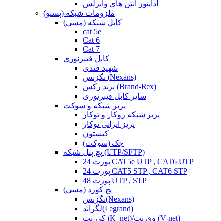
آداپتور آنتن های وایرلس
ملزومات شبکه (پسیو)
کابل شبکه (مسی)
cat 5e
Cat 6
Cat 7
کابل فیبرنوری
شهید قندی
نگزنس (Nexans)
برند رکس (Brand-Rex)
سایر کابل فیبرنوری
پریز شبکه و سوکت
پریز شبکه روکار و توکار
پریز ایرانی توکار
کیستون
جک (سوکت)
پچ پنل شبکه (UTP/SFTP)
24 پورت CAT5e UTP , CAT6 UTP
24 پورت CAT5 STP , CAT6 STP
48 پورت UTP , STP
پچ کورد (مسی)
نگزنس(Nexans)
لگراند(Legrand)
کی-نت (K_net)/وی نت (V-net)