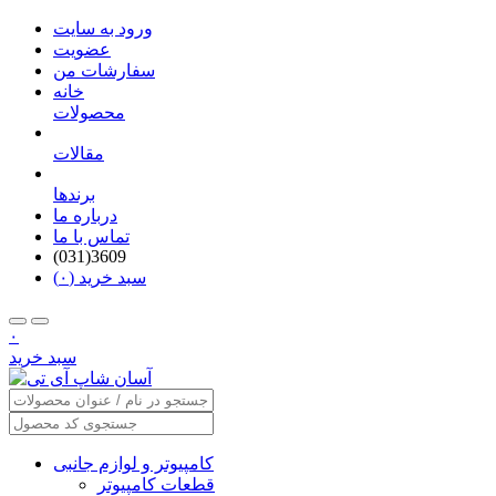
ورود به سایت
عضویت
سفارشات من
خانه
محصولات
مقالات
برندها
درباره ما
تماس با ما
(031)3609
سبد خرید (۰)
۰
سبد خرید
کامپیوتر و لوازم جانبی
قطعات کامپیوتر