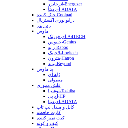
انرجایزر-Energizer
ای دیتا-ADATA
خنک کننده Coolpad
درایو نوری اکسترنال
رم ریدر
ماوس
ای فورتک-A4TECH
جنیوس-Genius
راپو-Rapoo
لاجیتک-Logitech
هترون-Hatron
بیاند-Beyond
پد ماوس
ژله ای
معمولی
فلش مموری
توشیبا-Toshiba
اچ پی-HP
ای دیتا-ADATA
کابل و مبدل لپ تاپ
کارت حافظه
کیت تمیز کننده
کیف و کوله