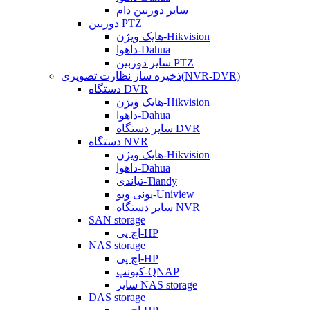
سایر دوربین دام
دوربین PTZ
هایک ویژن-Hikvision
داهوا-Dahua
سایر دوربین PTZ
ذخیره ساز نظارت تصویری(NVR-DVR)
دستگاه DVR
هایک ویژن-Hikvision
داهوا-Dahua
سایر دستگاه DVR
دستگاه NVR
هایک ویژن-Hikvision
داهوا-Dahua
تیاندی-Tiandy
یونی ویو-Uniview
سایر دستگاه NVR
SAN storage
اچ پی-HP
NAS storage
اچ پی-HP
کیونپ-QNAP
سایر NAS storage
DAS storage