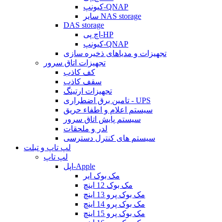
کیونپ-QNAP
سایر NAS storage
DAS storage
اچ پی-HP
کیونپ-QNAP
تجهیزات و مدیاهای ذخیره سازی
تجهیزات اتاق سرور
کف کاذب
سقف کاذب
تجهیزات ارتینگ
تامین برق اضطراری - UPS
سیستم اعلام و اطفاء حریق
سیستم پایش اتاق سرور
لدر و ملحقات
سیستم های کنترل دسترسی
لپ تاپ و تبلت
لپ تاپ
اپل-Apple
مک بوک ایر
مک بوک 12 اینچ
مک بوک پرو 13 اینچ
مک بوک پرو 14 اینچ
مک بوک پرو 15 اینچ