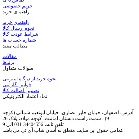
حریم خصوصی
راهنمای خرید
راهنمای خرید
نحوه ارسال کالا
شرایط عودت کالا
شماره حساب ها
مطالب مفید
مقالات
برندها
سوالات متداول
نحوه خرید از درگاه اینترنتی
قوانین گارانتی
تضمین اصالت کالا
نماد اعتماد الکترونیکی
آدرس: اصفهان، خیابان جابر انصاری، خیابان ابونعیم شمالی (کوچه
9) ، سمت راست دبستان امامت، کوچه میلاد، پلاک 26
تلفن ثابت
031-34404556
الی 9
تمامی حقوق این سایت متعلق به آسان شاپ آی تی می باشد.