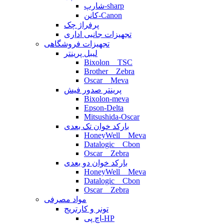
شارپ-sharp
کانن-Canon
پرفراژ چک
تجهیزات جانبی اداری
تجهیزات فروشگاهی
لیبل پرینتر
Bixolon _ TSC
Brother _ Zebra
Oscar _ Meva
پرینتر صدور فیش
Bixolon-meva
Epson-Delta
Mitsushida-Oscar
بارکد خوان تک بعدی
HoneyWell _ Meva
Datalogic _ Cbon
Oscar _ Zebra
بارکد خوان دو بعدی
HoneyWell _ Meva
Datalogic _ Cbon
Oscar _ Zebra
مواد مصرفی
تونر و کارتریج
اچ پی-HP