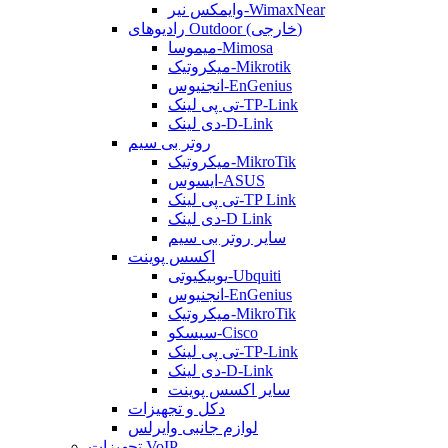
وایمکس نیر-WimaxNear
رادیوهای Outdoor (خارجی)
میموسا-Mimosa
میکروتیک-Mikrotik
انجنیوس-EnGenius
تی پی لینک-TP-Link
دی لینک-D-Link
روتر بی سیم
میکروتیک-MikroTik
ایسوس-ASUS
تی پی لینک-TP Link
دی لینک-D Link
سایر روتر بی سیم
اکسس پوینت
یوبیکیوتی-Ubquiti
انجنیوس-EnGenius
میکروتیک-MikroTik
سیسکو-Cisco
تی پی لینک-TP-Link
دی لینک-D-Link
سایر اکسس پوینت
دکل و تجهیزات
لوازم جانبی وایرلس
تجهیزات VoIP