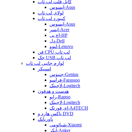
کابل فلت لپ تاپ
ایسوس-Asus
لولای لپ تاپ
کیبورد لپ تاپ
ایسوس-Asus
ایسر-Acer
اچ پی-HP
دل-Dell
لنوو-Lenovo
فن CPU لپ تاپ
جک USB لپ تاپ
لوازم جانبی لپ تاپ
اسپیکر
جنیوس-Genius
فراسو-Farassoo
لاجیتک-Logitech
هدست و هدفون
راپو-Rapoo
لاجیتک-Logitech
ای فورتک-A4TECH
باکس هارد و DVD
پاوربانک
شیائومی-Xiaomi
انکر-Anker