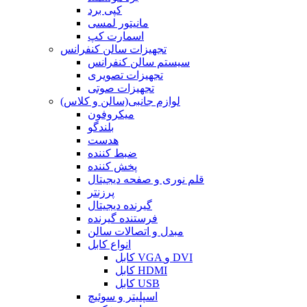
کپی برد
مانیتور لمسی
اسمارت کپ
تجهیزات سالن کنفرانس
سیستم سالن کنفرانس
تجهیزات تصویری
تجهیزات صوتی
لوازم جانبی(سالن و کلاس)
میکروفون
بلندگو
هدست
ضبط کننده
پخش کننده
قلم نوری و صفحه دیجیتال
پرزنتر
گیرنده دیجیتال
فرستنده گیرنده
مبدل و اتصالات سالن
انواع کابل
کابل VGA و DVI
کابل HDMI
کابل USB
اسپلیتر و سوئیچ