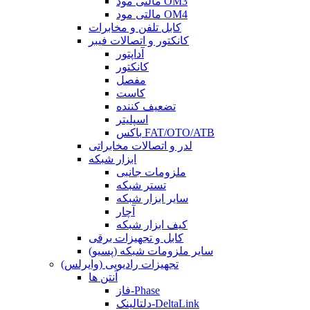
مالتی مود OM3
مالتی مود OM4
کابل تلفن و مخابرات
کانکتور و اتصالات فیبر
آداپتور
کانکتور
مفصل
کاست
تضعیف کننده
اسپلیتر
باکس FAT/OTO/ATB
لدر و اتصالات مخابراتی
ابزار شبکه
ملزومات جانبی
تستر شبکه
سایر ابزار شبکه
آچار
کیف ابزار شبکه
کابل و تجهیزات برقی
سایر ملزومات شبکه (پسیو)
تجهیزات رادیویی (وایرلس)
آنتن ها
فاز-Phase
دلتالینک-DeltaLink