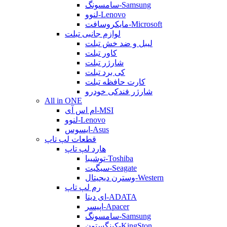
سامسونگ-Samsung
لنوو-Lenovo
مایکروسافت-Microsoft
لوازم جانبی تبلت
لیبل و ضد خش تبلت
کاور تبلت
شارژر تبلت
کی برد تبلت
کارت حافظه تبلت
شارژر فندکی خودرو
All in ONE
ام اس آی-MSI
لنوو-Lenovo
ایسوس-Asus
قطعات لپ تاپ
هارد لپ تاپ
توشیبا-Toshiba
سیگیت-Seagate
وسترن دیجیتال-Western
رم لپ تاپ
ای دیتا-ADATA
اپیسر-Apacer
سامسونگ-Samsung
کینگستون-KingSton