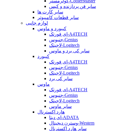
کولرمستر-CoolerMaster
سایر فن پردازنده و کیس
سایر کارت ها
سایر قطعات کامپیوتر
لوازم جانبی
کیبورد و ماوس
ای فورتک-A4TECH
جنیوس-Genius
لاجیتک-Logitech
سایر کی برد و ماوس
کیبورد
ای فورتک-A4TECH
جنیوس-Genius
لاجیتک-Logitech
سایر کی برد
ماوس
ای فورتک-A4TECH
جنیوس-Genius
لاجیتک-Logitech
سایر ماوس
هارد اکسترنال
ای دیتا-ADATA
وسترن دیجیتال-Western
سایر هارد اکسترنال