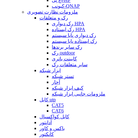
اچ پی-HP
کیونپ-QNAP
ملزومات نظارت تصویری
رک و متعلقات
رک دیواری HPA
رک ایستاده HPA
رک دیواری پایا سیستم
رک ایستاده پایا سیستم
رک سایر برندها
رک outdoor
کابینت باتری
سایر متعلقات رک
ابزار شبکه
تستر شبکه
آچار
کیف ابزار شبکه
ملزومات جانبی ابزار شبکه
کابل utp
CAT5
CAT6
کابل کواکسیال
آداپتور
باکس و کاور
کانکتور