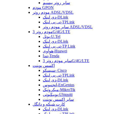
سایر روتر بیسیم
مودم GPON
مودم روتر ADSL/VDSL
دی لینک-DLink
تی پی لینک-TPLink
سایر مودم روتر ADSL/VDSL
مودم روتر 3G/4G/LTE
یوتل-U.Tel
دی لینک-DLink
تی پی لینک-TP Link
هوآوی-Huawei
تندا-Tenda
سایر مودم روتر 3G/4G/LTE
اکسس پوینت
سیسکو- Cisco
تی پی لینک-TPLink
دی لینک-DLink
انجنیوس-EnGenius
میکروتیک-MikroTik
یوبیکیوتی-Ubiquiti
سایر اکسس پوینت
کارت شبکه و دانگل
دی لینک-DLink
تی پی لینک-TPLink