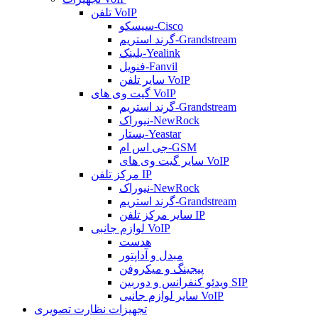
تلفن VoIP
سیسکو-Cisco
گرند استریم-Grandstream
یلینک-Yealink
فنویل-Fanvil
سایر تلفن VoIP
گیت وی های VoIP
گرند استریم-Grandstream
نیوراک-NewRock
یستار-Yeastar
جی اس ام-GSM
سایر گیت وی های VoIP
مرکز تلفن IP
نیوراک-NewRock
گرند استریم-Grandstream
سایر مرکز تلفن IP
لوازم جانبی VoIP
هدست
مبدل و آداپتور
پیجینگ و میکروفن
ویدئو کنفرانس و دوربین SIP
سایر لوازم جانبی VoIP
تجهیزات نظارت تصویری