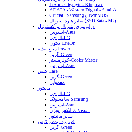
Lexar - Gigabyte - Kingmax
ADATA - Western Digital - Sandisk
Crucial - Samsung - TwinMOS
سایر هارد اینترنال (ُُُِSSD Sata - M2)
درایونوری اینترنال و اکسترنال
ایسوس-Asus
ال جی-LG
لایتون-LiteOn
منبع تغذیه Power
گرین-Green
کولرمستر-Cooler Master
ایسوس-Asus
کیس Case
گرین-Green
معمولی
مانیتور
ال جی-LG
سامسونگ-Samsung
ایسوس-Asus
ایکس ویژن-X.Vision
سایر مانیتور
فن پردازنده و کیس
گرین-Green