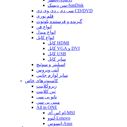
سن دیسک-SanDisk
سی دی ، دی وی دی CD/DVD
قلم نوری
گیرنده و فرستنده بلوتوث
انواع فن
انواع مبدل
انواع کابل
کابل HDMI
کابل VGA و DVI
کابل USB
سایر کابل
اسپلیتر و سوئیچ
آنتی ویروس
سایر لوازم جانبی
کامپیوترهای خاص
زیروکلاینت
تین کلاینت
نانو پی سی
مینی پی سی
All in ONE
ام اس آی-MSI
لنوو-Lenovo
ایسوس-Asus