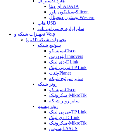
هارد اکسترنال
ای دیتا-ADATA
سیلیکون پاور-Silicon
وسترن دیجیتال-Western
هاب USB
سایرلوازم جانبی لپ تاپ
تجهیزات شبکه و Voip
تجهیزات شبکه (اکتیو)
سوئیچ شبکه
سیسکو-Cisco
اینوورس-innovers
دی لینک-DLink
تی پی لینک-TP Link
پلنت-Planet
سایر سوئیچ شبکه
روتر شبکه
سیسکو-Cisco
میکروتیک-MikroTik
سایر روتر شبکه
روتر بیسیم
تی پی لینک-TP Link
دی لینک-D Link
میکروتیک-MikroTik
ایسوس-ASUS