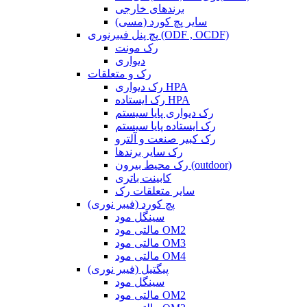
برندهای خارجی
سایر پچ کورد (مسی)
پچ پنل فیبرنوری (ODF , OCDF)
رک مونت
دیواری
رک و متعلقات
رک دیواری HPA
رک ایستاده HPA
رک دیواری پایا سیستم
رک ایستاده پایا سیستم
رک کبیر صنعت و آلترو
رک سایر برندها
رک محیط بیرون (outdoor)
کابینت باتری
سایر متعلقات رک
پچ کورد (فیبر نوری)
سینگل مود
مالتی مود OM2
مالتی مود OM3
مالتی مود OM4
پیگتیل (فیبر نوری)
سینگل مود
مالتی مود OM2