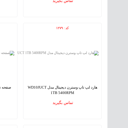
تماس بگیرید
کد : ۱۲۷۹
هارد لپ تاپ وسترن دیجیتال مدل WD10JUCT
صفحه ن
1TB 5400RPM
Western Digital WD10JUCT 1TB 5400RPM NoteBook
تماس بگیرید
Hard Drive