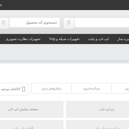
خا
ره ساز
لپ تاپ و تبلت
تجهیزات شبکه و Voip
تجهیزات نظارت تصویری
ین
پربازدیدترین
پرفروش ترین
کالاهای موجود
رم لپ تاپ
صفحه نمایش لپ تاپ
درایو نوری لپ تاپ
آداپتور لپ تاپ