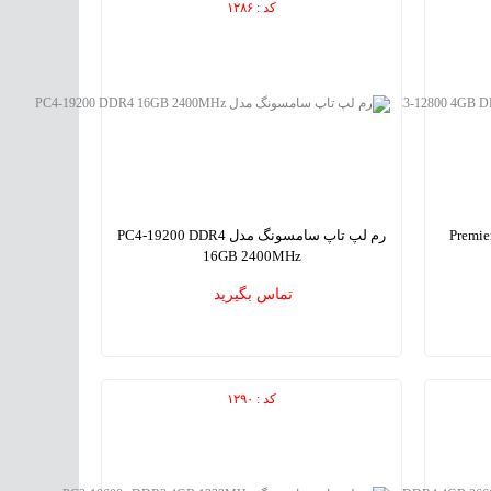
کد : ۱۲۸۶
Premier PC3-12
رم لپ تاپ سامسونگ مدل PC4-19200 DDR4
16GB 2400MHz
SAMSUNG PC4-19200 DDR4 16GB 2400MHz
ADATA P
تماس بگیرید
Laptop Memory
کد : ۱۲۹۰