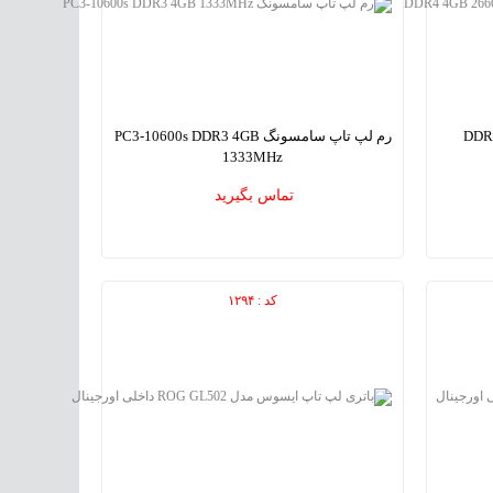
 مدل DDR4 4GB
رم لپ تاپ سامسونگ PC3-10600s DDR3 4GB
1333MHz
SAMSUNG PC3-10600s DDR3 4GB 1333MHz
SAMSU
تماس بگیرید
Laptop Memory
کد : ۱۲۹۴