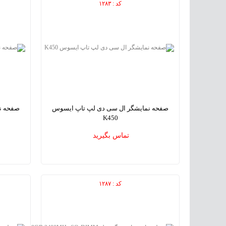
کد : ۱۲۸۳
صفحه نمایشگر ال سی دی لپ تاپ ایسوس
صفحه ن
K450
ASUS K450 laptop LCD Screens
تماس بگیرید
کد : ۱۲۸۷