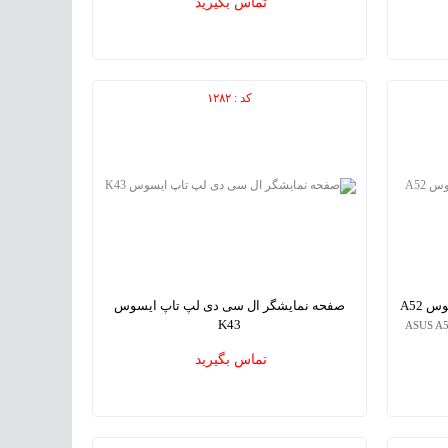
تماس بگیرید
Drive
کد : ۱۲۸۲
 A52
صفحه نمایشگر ال سی دی لپ تاپ ایسوس
K43
ASUS A52
ASUS K43 laptop LCD Screens
تماس بگیرید