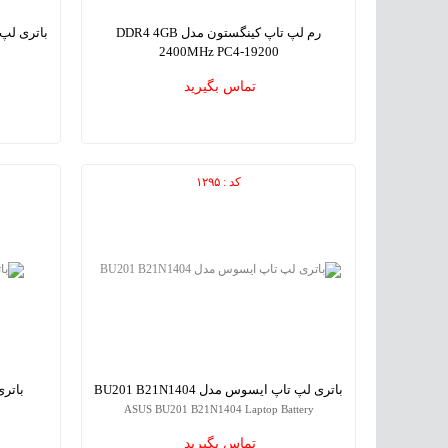
رم لپ تاپ کینگستون مدل DDR4 4GB
2400MHz PC4-19200
 Battery
KingSton DDR4 4GB 2400MHz PC4-19200 Laptop
تماس بگیرید
Memory
کد : ۱۲۹۵
باتری لپ تاپ ایسوس مدل BU201 B21N1404
باتری 
ASUS BU201 B21N1404 Laptop Battery
تماس بگیرید