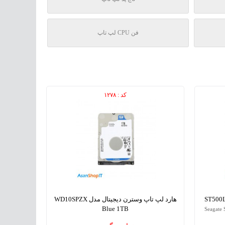
فن CPU لپ تاپ
کد : ۱۲۷۸
هارد لپ تاپ وسترن دیجیتال مدل WD10SPZX
Blue 1TB
Seagate
Western Digital WD10SPZX Blue 1TB NoteBook Hard