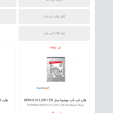
کابل فلت لپ تاپ
جک USB لپ تاپ
کد : ۱۲۷۵
هارد لپ تاپ توشیبا مدل HDWJ110 L200 1TB
TOSHIBA HDWJ110 L200 1TB NoteBook Hard
ok Hard
Drive