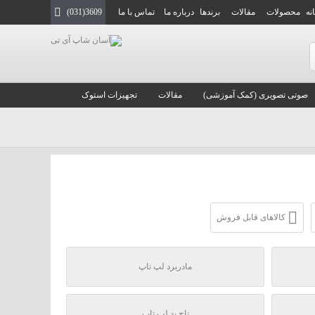
نه
محصولات
مقالات
برندها
درباره ما
تماس با ما
(031)3609
صوتی تصویری (کمک آموزشی)
مقالات
تجهیزات استوک
کالاهای قابل فروش
مادربرد لپ تاپ
تاچ پد لپ تاپ