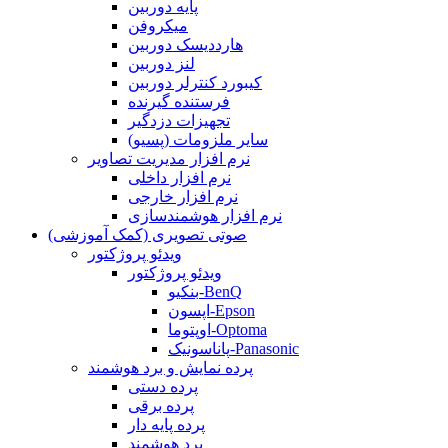
پایه دوربین
میکروفن
هارددیسک دوربین
لنز دوربین
کیبورد کنترلر دوربین
فرستنده گیرنده
تجهیزات دزدگیر
سایر ملزومات (پسیو)
نرم افزار مدیریت تصاویر
نرم افزار داخلی
نرم افزار خارجی
نرم افزار هوشمندسازی
صوتی تصویری (کمک آموزشی)
ویدئو پروژکتور
ویدئو پروژکتور
بنکیو-BenQ
اپسون-Epson
اوپتوما-Optoma
پاناسونیک-Panasonic
پرده نمایش و برد هوشمند
پرده دستی
پرده برقی
پرده پایه دار
برد هوشمند