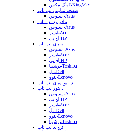
کینگ مکس-KingMax
صفحه نمایش لپ تاپ
ایسوس-Asus
مادربرد لپ تاپ
ایسوس-Asus
ایسر-Acer
اچ پی-HP
باتری لپ تاپ
ایسوس-Asus
ایسر-Acer
اچ پی-HP
توشیبا-Toshiba
دل-Dell
لنوو-Lenovo
درایو نوری لپ تاپ
آداپتور لپ تاپ
ایسوس-Asus
اچ پی-HP
ایسر-Acer
دل-Dell
لنوو-Lenovo
توشیبا-Toshiba
تاچ پد لپ تاپ