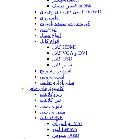
سن دیسک-SanDisk
سی دی ، دی وی دی CD/DVD
قلم نوری
گیرنده و فرستنده بلوتوث
انواع فن
انواع مبدل
انواع کابل
کابل HDMI
کابل VGA و DVI
کابل USB
سایر کابل
اسپلیتر و سوئیچ
آنتی ویروس
سایر لوازم جانبی
کامپیوترهای خاص
زیروکلاینت
تین کلاینت
نانو پی سی
مینی پی سی
All in ONE
ام اس آی-MSI
لنوو-Lenovo
ایسوس-Asus