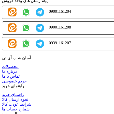
پیام رسان های واحد فروش
09001161204
09001161208
09391161207
آسان شاپ آی تی
محصولات
درباره ما
تماس با ما
حریم خصوصی
راهنمای خرید
راهنمای خرید
نحوه ارسال کالا
شرایط عودت کالا
شماره حساب ها
مطالب مفید