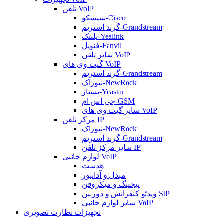
تلفن VoIP
سیسکو-Cisco
گرند استریم-Grandstream
یلینک-Yealink
فنویل-Fanvil
سایر تلفن VoIP
گیت وی های VoIP
گرند استریم-Grandstream
نیوراک-NewRock
یستار-Yeastar
جی اس ام-GSM
سایر گیت وی های VoIP
مرکز تلفن IP
نیوراک-NewRock
گرند استریم-Grandstream
سایر مرکز تلفن IP
لوازم جانبی VoIP
هدست
مبدل و آداپتور
پیجینگ و میکروفن
ویدئو کنفرانس و دوربین SIP
سایر لوازم جانبی VoIP
تجهیزات نظارت تصویری