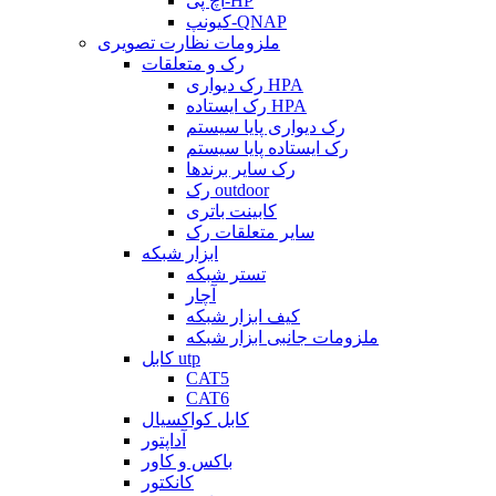
اچ پی-HP
کیونپ-QNAP
ملزومات نظارت تصویری
رک و متعلقات
رک دیواری HPA
رک ایستاده HPA
رک دیواری پایا سیستم
رک ایستاده پایا سیستم
رک سایر برندها
رک outdoor
کابینت باتری
سایر متعلقات رک
ابزار شبکه
تستر شبکه
آچار
کیف ابزار شبکه
ملزومات جانبی ابزار شبکه
کابل utp
CAT5
CAT6
کابل کواکسیال
آداپتور
باکس و کاور
کانکتور