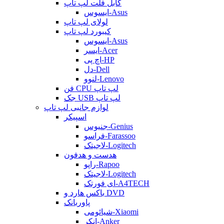
کابل فلت لپ تاپ
ایسوس-Asus
لولای لپ تاپ
کیبورد لپ تاپ
ایسوس-Asus
ایسر-Acer
اچ پی-HP
دل-Dell
لنوو-Lenovo
فن CPU لپ تاپ
جک USB لپ تاپ
لوازم جانبی لپ تاپ
اسپیکر
جنیوس-Genius
فراسو-Farassoo
لاجیتک-Logitech
هدست و هدفون
راپو-Rapoo
لاجیتک-Logitech
ای فورتک-A4TECH
باکس هارد و DVD
پاوربانک
شیائومی-Xiaomi
انکر-Anker