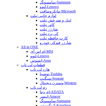
سامسونگ-Samsung
لنوو-Lenovo
مایکروسافت-Microsoft
لوازم جانبی تبلت
لیبل و ضد خش تبلت
کاور تبلت
شارژر تبلت
کی برد تبلت
کارت حافظه تبلت
شارژر فندکی خودرو
All in ONE
ام اس آی-MSI
لنوو-Lenovo
ایسوس-Asus
قطعات لپ تاپ
هارد لپ تاپ
توشیبا-Toshiba
سیگیت-Seagate
وسترن دیجیتال-Western
رم لپ تاپ
ای دیتا-ADATA
اپیسر-Apacer
سامسونگ-Samsung
کینگستون-KingSton