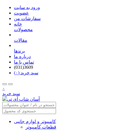
ورود به سایت
عضویت
سفارشات من
خانه
محصولات
مقالات
برندها
درباره ما
تماس با ما
(031)3609
سبد خرید (۰)
۰
سبد خرید
کامپیوتر و لوازم جانبی
قطعات کامپیوتر