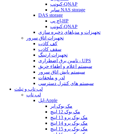
کیونپ-QNAP
سایر NAS storage
DAS storage
اچ پی-HP
کیونپ-QNAP
تجهیزات و مدیاهای ذخیره سازی
تجهیزات اتاق سرور
کف کاذب
سقف کاذب
تجهیزات ارتینگ
تامین برق اضطراری - UPS
سیستم اعلام و اطفاء حریق
سیستم پایش اتاق سرور
لدر و ملحقات
سیستم های کنترل دسترسی
لپ تاپ و تبلت
لپ تاپ
اپل-Apple
مک بوک ایر
مک بوک 12 اینچ
مک بوک پرو 13 اینچ
مک بوک پرو 14 اینچ
مک بوک پرو 15 اینچ