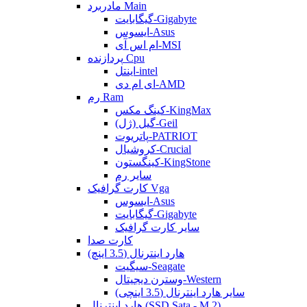
مادربرد Main
گیگابایت-Gigabyte
ایسوس-Asus
ام اس آی-MSI
پردازنده Cpu
اینتل-intel
ای ام دی-AMD
رم Ram
کینگ مکس-KingMax
گیل (ژل)-Geil
پاتریوت-PATRIOT
کروشیال-Crucial
کینگستون-KingStone
سایر رم
کارت گرافیک Vga
ایسوس-Asus
گیگابایت-Gigabyte
سایر کارت گرافیک
کارت صدا
هارد اینترنال (3.5 اینچ)
سیگیت-Seagate
وسترن دیجیتال-Western
سایر هارد اینترنال (3.5 اینچی)
هارد اینترنال (SSD Sata - M.2)