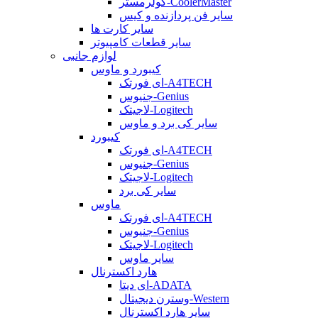
کولرمستر-CoolerMaster
سایر فن پردازنده و کیس
سایر کارت ها
سایر قطعات کامپیوتر
لوازم جانبی
کیبورد و ماوس
ای فورتک-A4TECH
جنیوس-Genius
لاجیتک-Logitech
سایر کی برد و ماوس
کیبورد
ای فورتک-A4TECH
جنیوس-Genius
لاجیتک-Logitech
سایر کی برد
ماوس
ای فورتک-A4TECH
جنیوس-Genius
لاجیتک-Logitech
سایر ماوس
هارد اکسترنال
ای دیتا-ADATA
وسترن دیجیتال-Western
سایر هارد اکسترنال