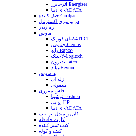
انرجایزر-Energizer
ای دیتا-ADATA
خنک کننده Coolpad
درایو نوری اکسترنال
رم ریدر
ماوس
ای فورتک-A4TECH
جنیوس-Genius
راپو-Rapoo
لاجیتک-Logitech
هترون-Hatron
بیاند-Beyond
پد ماوس
ژله ای
معمولی
فلش مموری
توشیبا-Toshiba
اچ پی-HP
ای دیتا-ADATA
کابل و مبدل لپ تاپ
کارت حافظه
کیت تمیز کننده
کیف و کوله