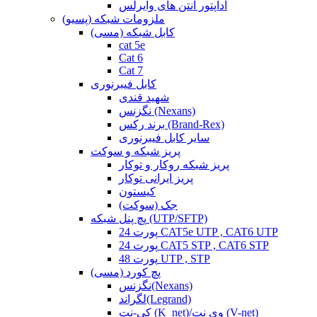
آداپتور آنتن های وایرلس
ملزومات شبکه (پسیو)
کابل شبکه (مسی)
cat 5e
Cat 6
Cat 7
کابل فیبرنوری
شهید قندی
نگزنس (Nexans)
برند رکس (Brand-Rex)
سایر کابل فیبرنوری
پریز شبکه و سوکت
پریز شبکه روکار و توکار
پریز ایرانی توکار
کیستون
جک (سوکت)
پچ پنل شبکه (UTP/SFTP)
24 پورت CAT5e UTP , CAT6 UTP
24 پورت CAT5 STP , CAT6 STP
48 پورت UTP , STP
پچ کورد (مسی)
نگزنس(Nexans)
لگراند(Legrand)
کی-نت (K_net)/وی نت (V-net)