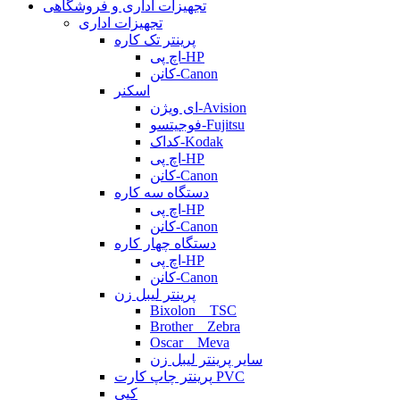
تجهیزات اداری و فروشگاهی
تجهیزات اداری
پرینتر تک کاره
اچ پی-HP
کانن-Canon
اسکنر
ای ویژن-Avision
فوجیتسو-Fujitsu
کداک-Kodak
اچ پی-HP
کانن-Canon
دستگاه سه کاره
اچ پی-HP
کانن-Canon
دستگاه چهار کاره
اچ پی-HP
کانن-Canon
پرینتر لیبل زن
Bixolon _ TSC
Brother _ Zebra
Oscar _ Meva
سایر پرینتر لیبل زن
پرینتر چاپ کارت PVC
کپی