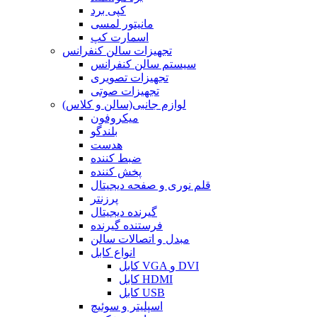
کپی برد
مانیتور لمسی
اسمارت کپ
تجهیزات سالن کنفرانس
سیستم سالن کنفرانس
تجهیزات تصویری
تجهیزات صوتی
لوازم جانبی(سالن و کلاس)
میکروفون
بلندگو
هدست
ضبط کننده
پخش کننده
قلم نوری و صفحه دیجیتال
پرزنتر
گیرنده دیجیتال
فرستنده گیرنده
مبدل و اتصالات سالن
انواع کابل
کابل VGA و DVI
کابل HDMI
کابل USB
اسپلیتر و سوئیچ