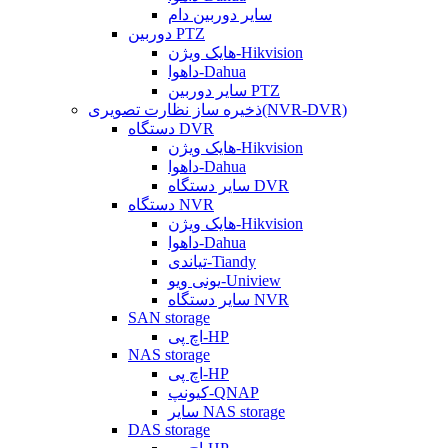
سایر دوربین دام
دوربین PTZ
هایک ویژن-Hikvision
داهوا-Dahua
سایر دوربین PTZ
ذخیره ساز نظارت تصویری(NVR-DVR)
دستگاه DVR
هایک ویژن-Hikvision
داهوا-Dahua
سایر دستگاه DVR
دستگاه NVR
هایک ویژن-Hikvision
داهوا-Dahua
تیاندی-Tiandy
یونی ویو-Uniview
سایر دستگاه NVR
SAN storage
اچ پی-HP
NAS storage
اچ پی-HP
کیونپ-QNAP
سایر NAS storage
DAS storage