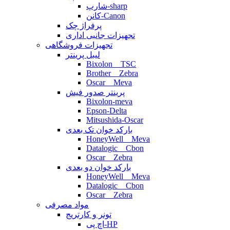
شارپ-sharp
کانن-Canon
پرفراژ چک
تجهیزات جانبی اداری
تجهیزات فروشگاهی
لیبل پرینتر
Bixolon _ TSC
Brother _ Zebra
Oscar _ Meva
پرینتر صدور فیش
Bixolon-meva
Epson-Delta
Mitsushida-Oscar
بارکد خوان تک بعدی
HoneyWell _ Meva
Datalogic _ Cbon
Oscar _ Zebra
بارکد خوان دو بعدی
HoneyWell _ Meva
Datalogic _ Cbon
Oscar _ Zebra
مواد مصرفی
تونر و کارتریج
اچ پی-HP