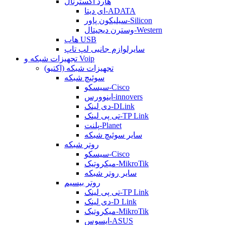
هارد اکسترنال
ای دیتا-ADATA
سیلیکون پاور-Silicon
وسترن دیجیتال-Western
هاب USB
سایرلوازم جانبی لپ تاپ
تجهیزات شبکه و Voip
تجهیزات شبکه (اکتیو)
سوئیچ شبکه
سیسکو-Cisco
اینوورس-innovers
دی لینک-DLink
تی پی لینک-TP Link
پلنت-Planet
سایر سوئیچ شبکه
روتر شبکه
سیسکو-Cisco
میکروتیک-MikroTik
سایر روتر شبکه
روتر بیسیم
تی پی لینک-TP Link
دی لینک-D Link
میکروتیک-MikroTik
ایسوس-ASUS