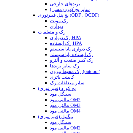
برندهای خارجی
سایر پچ کورد (مسی)
پچ پنل فیبرنوری (ODF , OCDF)
رک مونت
دیواری
رک و متعلقات
رک دیواری HPA
رک ایستاده HPA
رک دیواری پایا سیستم
رک ایستاده پایا سیستم
رک کبیر صنعت و آلترو
رک سایر برندها
رک محیط بیرون (outdoor)
کابینت باتری
سایر متعلقات رک
پچ کورد (فیبر نوری)
سینگل مود
مالتی مود OM2
مالتی مود OM3
مالتی مود OM4
پیگتیل (فیبر نوری)
سینگل مود
مالتی مود OM2