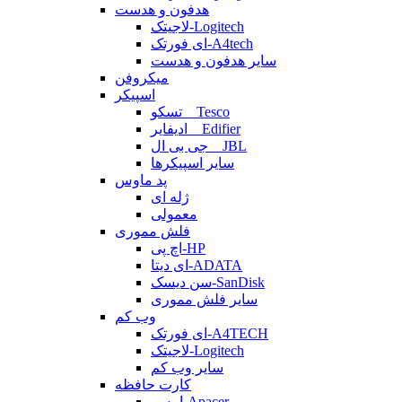
هدفون و هدست
لاجیتک-Logitech
ای فورتک-A4tech
سایر هدفون و هدست
میکروفن
اسپیکر
تسکو _ Tesco
ادیفایر _ Edifier
جی بی ال _ JBL
سایر اسپیکرها
پد ماوس
ژله ای
معمولی
فلش مموری
اچ پی-HP
ای دیتا-ADATA
سن دیسک-SanDisk
سایر فلش مموری
وب کم
ای فورتک-A4TECH
لاجیتک-Logitech
سایر وب کم
کارت حافظه
اپیسر-Apacer