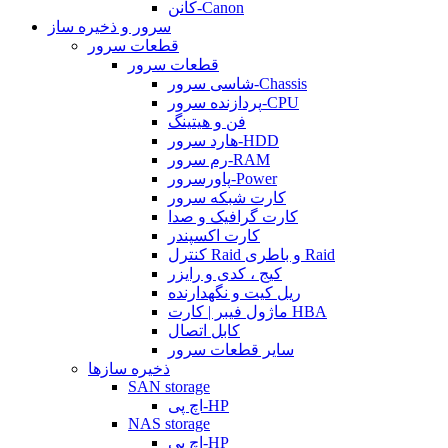
کانن-Canon
سرور و ذخیره ساز
قطعات سرور
قطعات سرور
شاسی سرور-Chassis
پردازنده سرور-CPU
فن و هیتینگ
هارد سرور-HDD
رم سرور-RAM
پاورسرور-Power
کارت شبکه سرور
کارت گرافیک و صدا
کارت اکسپندر
کنترل Raid و باطری Raid
کیج ، کدی و رایزر
ریل کیت و نگهدارنده
ماژول فیبر | کارت HBA
کابل اتصال
سایر قطعات سرور
ذخیره سازها
SAN storage
اچ پی-HP
NAS storage
اچ پی-HP