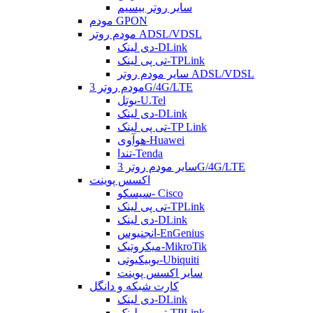
سایر روتر بیسیم
مودم GPON
مودم روتر ADSL/VDSL
دی لینک-DLink
تی پی لینک-TPLink
سایر مودم روتر ADSL/VDSL
مودم روتر 3G/4G/LTE
یوتل-U.Tel
دی لینک-DLink
تی پی لینک-TP Link
هوآوی-Huawei
تندا-Tenda
سایر مودم روتر 3G/4G/LTE
اکسس پوینت
سیسکو- Cisco
تی پی لینک-TPLink
دی لینک-DLink
انجنیوس-EnGenius
میکروتیک-MikroTik
یوبیکیوتی-Ubiquiti
سایر اکسس پوینت
کارت شبکه و دانگل
دی لینک-DLink
تی پی لینک-TPLink