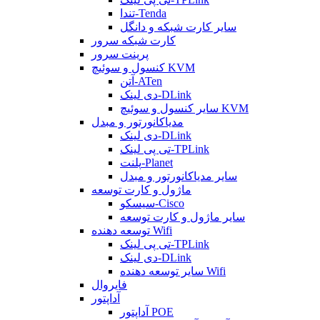
تندا-Tenda
سایر کارت شبکه و دانگل
کارت شبکه سرور
پرینت سرور
کنسول و سوئیچ KVM
آتن-ATen
دی لینک-DLink
سایر کنسول و سوئیچ KVM
مدیاکانورتور و مبدل
دی لینک-DLink
تی پی لینک-TPLink
پلنت-Planet
سایر مدیاکانورتور و مبدل
ماژول و کارت توسعه
سیسکو-Cisco
سایر ماژول و کارت توسعه
توسعه دهنده Wifi
تی پی لینک-TPLink
دی لینک-DLink
سایر توسعه دهنده Wifi
فایروال
آداپتور
آداپتور POE