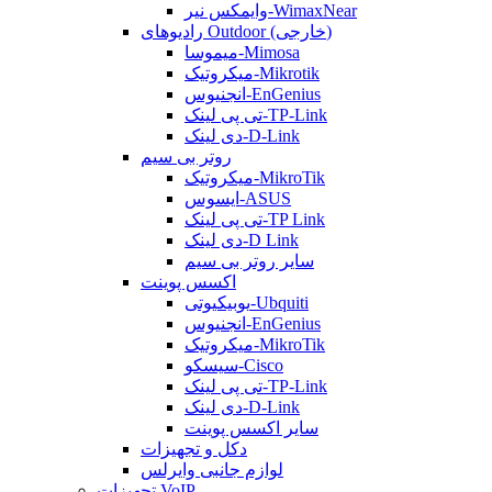
وایمکس نیر-WimaxNear
رادیوهای Outdoor (خارجی)
میموسا-Mimosa
میکروتیک-Mikrotik
انجنیوس-EnGenius
تی پی لینک-TP-Link
دی لینک-D-Link
روتر بی سیم
میکروتیک-MikroTik
ایسوس-ASUS
تی پی لینک-TP Link
دی لینک-D Link
سایر روتر بی سیم
اکسس پوینت
یوبیکیوتی-Ubquiti
انجنیوس-EnGenius
میکروتیک-MikroTik
سیسکو-Cisco
تی پی لینک-TP-Link
دی لینک-D-Link
سایر اکسس پوینت
دکل و تجهیزات
لوازم جانبی وایرلس
تجهیزات VoIP