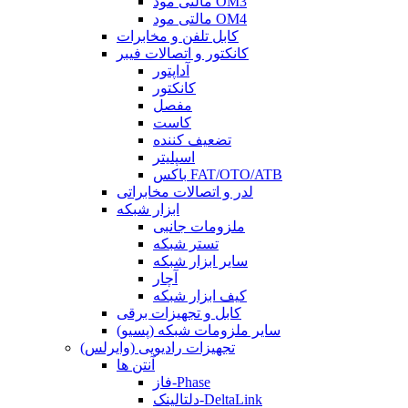
مالتی مود OM3
مالتی مود OM4
کابل تلفن و مخابرات
کانکتور و اتصالات فیبر
آداپتور
کانکتور
مفصل
کاست
تضعیف کننده
اسپلیتر
باکس FAT/OTO/ATB
لدر و اتصالات مخابراتی
ابزار شبکه
ملزومات جانبی
تستر شبکه
سایر ابزار شبکه
آچار
کیف ابزار شبکه
کابل و تجهیزات برقی
سایر ملزومات شبکه (پسیو)
تجهیزات رادیویی (وایرلس)
آنتن ها
فاز-Phase
دلتالینک-DeltaLink