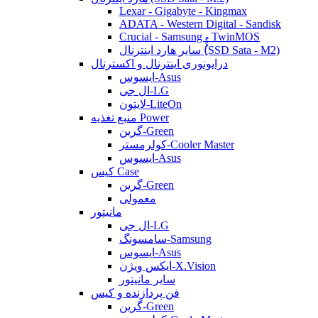
Lexar - Gigabyte - Kingmax
ADATA - Western Digital - Sandisk
Crucial - Samsung - TwinMOS
سایر هارد اینترنال (ُُُِSSD Sata - M2)
درایونوری اینترنال و اکسترنال
ایسوس-Asus
ال جی-LG
لایتون-LiteOn
منبع تغذیه Power
گرین-Green
کولرمستر-Cooler Master
ایسوس-Asus
کیس Case
گرین-Green
معمولی
مانیتور
ال جی-LG
سامسونگ-Samsung
ایسوس-Asus
ایکس ویژن-X.Vision
سایر مانیتور
فن پردازنده و کیس
گرین-Green