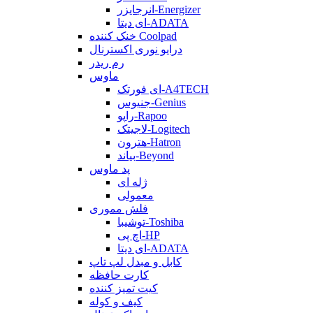
انرجایزر-Energizer
ای دیتا-ADATA
خنک کننده Coolpad
درایو نوری اکسترنال
رم ریدر
ماوس
ای فورتک-A4TECH
جنیوس-Genius
راپو-Rapoo
لاجیتک-Logitech
هترون-Hatron
بیاند-Beyond
پد ماوس
ژله ای
معمولی
فلش مموری
توشیبا-Toshiba
اچ پی-HP
ای دیتا-ADATA
کابل و مبدل لپ تاپ
کارت حافظه
کیت تمیز کننده
کیف و کوله