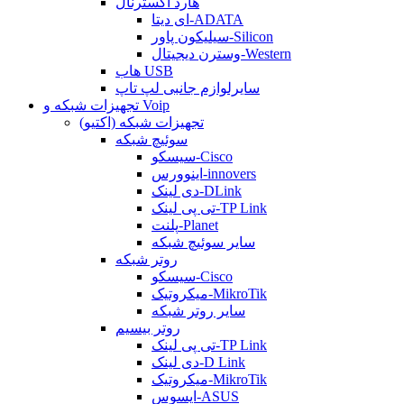
هارد اکسترنال
ای دیتا-ADATA
سیلیکون پاور-Silicon
وسترن دیجیتال-Western
هاب USB
سایرلوازم جانبی لپ تاپ
تجهیزات شبکه و Voip
تجهیزات شبکه (اکتیو)
سوئیچ شبکه
سیسکو-Cisco
اینوورس-innovers
دی لینک-DLink
تی پی لینک-TP Link
پلنت-Planet
سایر سوئیچ شبکه
روتر شبکه
سیسکو-Cisco
میکروتیک-MikroTik
سایر روتر شبکه
روتر بیسیم
تی پی لینک-TP Link
دی لینک-D Link
میکروتیک-MikroTik
ایسوس-ASUS