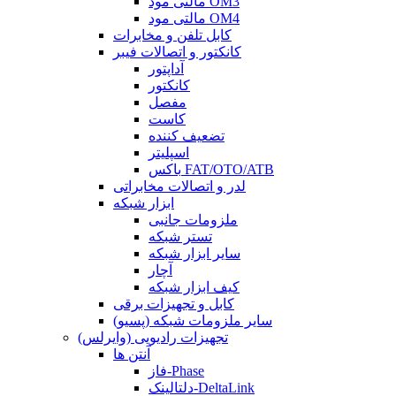
مالتی مود OM3
مالتی مود OM4
کابل تلفن و مخابرات
کانکتور و اتصالات فیبر
آداپتور
کانکتور
مفصل
کاست
تضعیف کننده
اسپلیتر
باکس FAT/OTO/ATB
لدر و اتصالات مخابراتی
ابزار شبکه
ملزومات جانبی
تستر شبکه
سایر ابزار شبکه
آچار
کیف ابزار شبکه
کابل و تجهیزات برقی
سایر ملزومات شبکه (پسیو)
تجهیزات رادیویی (وایرلس)
آنتن ها
فاز-Phase
دلتالینک-DeltaLink