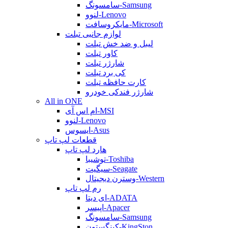
سامسونگ-Samsung
لنوو-Lenovo
مایکروسافت-Microsoft
لوازم جانبی تبلت
لیبل و ضد خش تبلت
کاور تبلت
شارژر تبلت
کی برد تبلت
کارت حافظه تبلت
شارژر فندکی خودرو
All in ONE
ام اس آی-MSI
لنوو-Lenovo
ایسوس-Asus
قطعات لپ تاپ
هارد لپ تاپ
توشیبا-Toshiba
سیگیت-Seagate
وسترن دیجیتال-Western
رم لپ تاپ
ای دیتا-ADATA
اپیسر-Apacer
سامسونگ-Samsung
کینگستون-KingSton