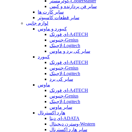
کولرمستر-CoolerMaster
سایر فن پردازنده و کیس
سایر کارت ها
سایر قطعات کامپیوتر
لوازم جانبی
کیبورد و ماوس
ای فورتک-A4TECH
جنیوس-Genius
لاجیتک-Logitech
سایر کی برد و ماوس
کیبورد
ای فورتک-A4TECH
جنیوس-Genius
لاجیتک-Logitech
سایر کی برد
ماوس
ای فورتک-A4TECH
جنیوس-Genius
لاجیتک-Logitech
سایر ماوس
هارد اکسترنال
ای دیتا-ADATA
وسترن دیجیتال-Western
سایر هارد اکسترنال