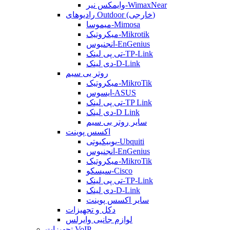
وایمکس نیر-WimaxNear
رادیوهای Outdoor (خارجی)
میموسا-Mimosa
میکروتیک-Mikrotik
انجنیوس-EnGenius
تی پی لینک-TP-Link
دی لینک-D-Link
روتر بی سیم
میکروتیک-MikroTik
ایسوس-ASUS
تی پی لینک-TP Link
دی لینک-D Link
سایر روتر بی سیم
اکسس پوینت
یوبیکیوتی-Ubquiti
انجنیوس-EnGenius
میکروتیک-MikroTik
سیسکو-Cisco
تی پی لینک-TP-Link
دی لینک-D-Link
سایر اکسس پوینت
دکل و تجهیزات
لوازم جانبی وایرلس
تجهیزات VoIP