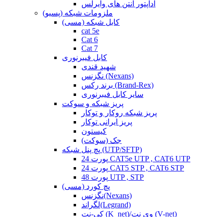
آداپتور آنتن های وایرلس
ملزومات شبکه (پسیو)
کابل شبکه (مسی)
cat 5e
Cat 6
Cat 7
کابل فیبرنوری
شهید قندی
نگزنس (Nexans)
برند رکس (Brand-Rex)
سایر کابل فیبرنوری
پریز شبکه و سوکت
پریز شبکه روکار و توکار
پریز ایرانی توکار
کیستون
جک (سوکت)
پچ پنل شبکه (UTP/SFTP)
24 پورت CAT5e UTP , CAT6 UTP
24 پورت CAT5 STP , CAT6 STP
48 پورت UTP , STP
پچ کورد (مسی)
نگزنس(Nexans)
لگراند(Legrand)
کی-نت (K_net)/وی نت (V-net)