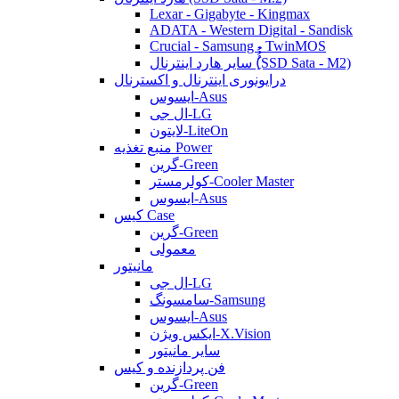
Lexar - Gigabyte - Kingmax
ADATA - Western Digital - Sandisk
Crucial - Samsung - TwinMOS
سایر هارد اینترنال (ُُُِSSD Sata - M2)
درایونوری اینترنال و اکسترنال
ایسوس-Asus
ال جی-LG
لایتون-LiteOn
منبع تغذیه Power
گرین-Green
کولرمستر-Cooler Master
ایسوس-Asus
کیس Case
گرین-Green
معمولی
مانیتور
ال جی-LG
سامسونگ-Samsung
ایسوس-Asus
ایکس ویژن-X.Vision
سایر مانیتور
فن پردازنده و کیس
گرین-Green