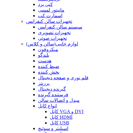
کپی برد
مانیتور لمسی
اسمارت کپ
تجهیزات سالن کنفرانس
سیستم سالن کنفرانس
تجهیزات تصویری
تجهیزات صوتی
لوازم جانبی(سالن و کلاس)
میکروفون
بلندگو
هدست
ضبط کننده
پخش کننده
قلم نوری و صفحه دیجیتال
پرزنتر
گیرنده دیجیتال
فرستنده گیرنده
مبدل و اتصالات سالن
انواع کابل
کابل VGA و DVI
کابل HDMI
کابل USB
اسپلیتر و سوئیچ