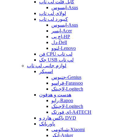
کابل فلت لپ تاپ
ایسوس-Asus
لولای لپ تاپ
کیبورد لپ تاپ
ایسوس-Asus
ایسر-Acer
اچ پی-HP
دل-Dell
لنوو-Lenovo
فن CPU لپ تاپ
جک USB لپ تاپ
لوازم جانبی لپ تاپ
اسپیکر
جنیوس-Genius
فراسو-Farassoo
لاجیتک-Logitech
هدست و هدفون
راپو-Rapoo
لاجیتک-Logitech
ای فورتک-A4TECH
باکس هارد و DVD
پاوربانک
شیائومی-Xiaomi
انکر-Anker