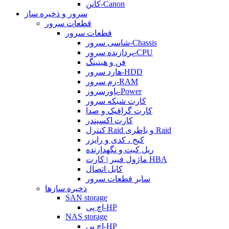
کانن-Canon
سرور و ذخیره ساز
قطعات سرور
قطعات سرور
شاسی سرور-Chassis
پردازنده سرور-CPU
فن و هیتینگ
هارد سرور-HDD
رم سرور-RAM
پاورسرور-Power
کارت شبکه سرور
کارت گرافیک و صدا
کارت اکسپندر
کنترل Raid و باطری Raid
کیج ، کدی و رایزر
ریل کیت و نگهدارنده
ماژول فیبر | کارت HBA
کابل اتصال
سایر قطعات سرور
ذخیره سازها
SAN storage
اچ پی-HP
NAS storage
اچ پی-HP