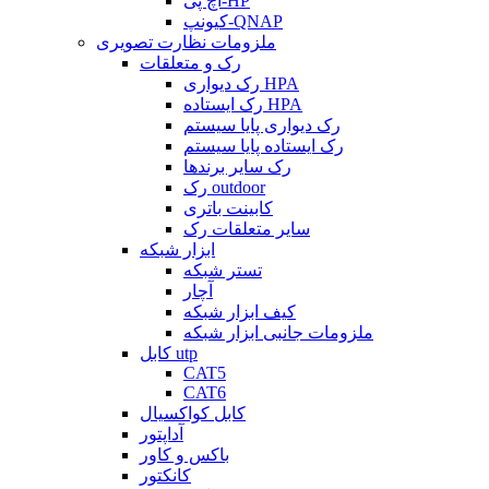
اچ پی-HP
کیونپ-QNAP
ملزومات نظارت تصویری
رک و متعلقات
رک دیواری HPA
رک ایستاده HPA
رک دیواری پایا سیستم
رک ایستاده پایا سیستم
رک سایر برندها
رک outdoor
کابینت باتری
سایر متعلقات رک
ابزار شبکه
تستر شبکه
آچار
کیف ابزار شبکه
ملزومات جانبی ابزار شبکه
کابل utp
CAT5
CAT6
کابل کواکسیال
آداپتور
باکس و کاور
کانکتور