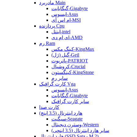
مادربرد Main
گیگابایت-Gigabyte
ایسوس-Asus
ام اس آی-MSI
پردازنده Cpu
اینتل-intel
ای ام دی-AMD
رم Ram
کینگ مکس-KingMax
گیل (ژل)-Geil
پاتریوت-PATRIOT
کروشیال-Crucial
کینگستون-KingStone
سایر رم
کارت گرافیک Vga
ایسوس-Asus
گیگابایت-Gigabyte
سایر کارت گرافیک
کارت صدا
هارد اینترنال (3.5 اینچ)
سیگیت-Seagate
وسترن دیجیتال-Western
سایر هارد اینترنال (3.5 اینچی)
هارد اینترنال (SSD Sata - M.2)