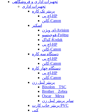
تجهیزات اداری و فروشگاهی
تجهیزات اداری
پرینتر تک کاره
اچ پی-HP
کانن-Canon
اسکنر
ای ویژن-Avision
فوجیتسو-Fujitsu
کداک-Kodak
اچ پی-HP
کانن-Canon
دستگاه سه کاره
اچ پی-HP
کانن-Canon
دستگاه چهار کاره
اچ پی-HP
کانن-Canon
پرینتر لیبل زن
Bixolon _ TSC
Brother _ Zebra
Oscar _ Meva
سایر پرینتر لیبل زن
پرینتر چاپ کارت PVC
کپی