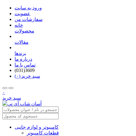
ورود به سایت
عضویت
سفارشات من
خانه
محصولات
مقالات
برندها
درباره ما
تماس با ما
(031)3609
سبد خرید (۰)
۰
سبد خرید
کامپیوتر و لوازم جانبی
قطعات کامپیوتر