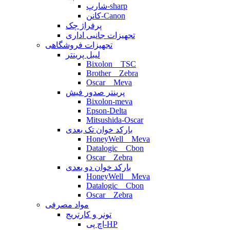
شارپ-sharp
کانن-Canon
پرفراژ چک
تجهیزات جانبی اداری
تجهیزات فروشگاهی
لیبل پرینتر
Bixolon _ TSC
Brother _ Zebra
Oscar _ Meva
پرینتر صدور فیش
Bixolon-meva
Epson-Delta
Mitsushida-Oscar
بارکد خوان تک بعدی
HoneyWell _ Meva
Datalogic _ Cbon
Oscar _ Zebra
بارکد خوان دو بعدی
HoneyWell _ Meva
Datalogic _ Cbon
Oscar _ Zebra
مواد مصرفی
تونر و کارتریج
اچ پی-HP