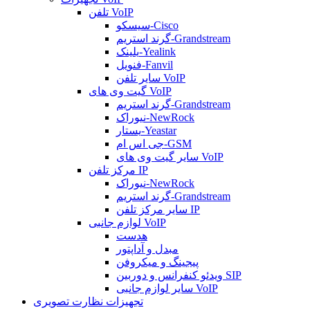
تلفن VoIP
سیسکو-Cisco
گرند استریم-Grandstream
یلینک-Yealink
فنویل-Fanvil
سایر تلفن VoIP
گیت وی های VoIP
گرند استریم-Grandstream
نیوراک-NewRock
یستار-Yeastar
جی اس ام-GSM
سایر گیت وی های VoIP
مرکز تلفن IP
نیوراک-NewRock
گرند استریم-Grandstream
سایر مرکز تلفن IP
لوازم جانبی VoIP
هدست
مبدل و آداپتور
پیجینگ و میکروفن
ویدئو کنفرانس و دوربین SIP
سایر لوازم جانبی VoIP
تجهیزات نظارت تصویری