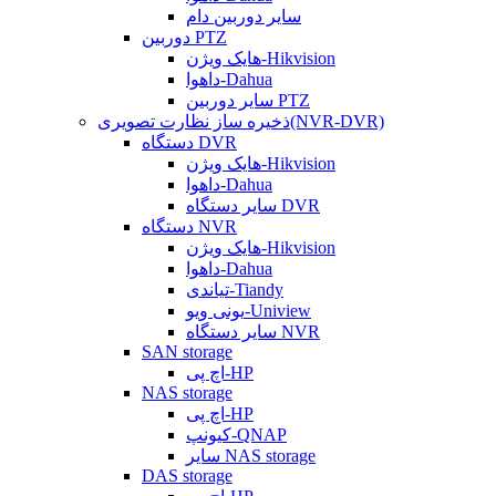
سایر دوربین دام
دوربین PTZ
هایک ویژن-Hikvision
داهوا-Dahua
سایر دوربین PTZ
ذخیره ساز نظارت تصویری(NVR-DVR)
دستگاه DVR
هایک ویژن-Hikvision
داهوا-Dahua
سایر دستگاه DVR
دستگاه NVR
هایک ویژن-Hikvision
داهوا-Dahua
تیاندی-Tiandy
یونی ویو-Uniview
سایر دستگاه NVR
SAN storage
اچ پی-HP
NAS storage
اچ پی-HP
کیونپ-QNAP
سایر NAS storage
DAS storage