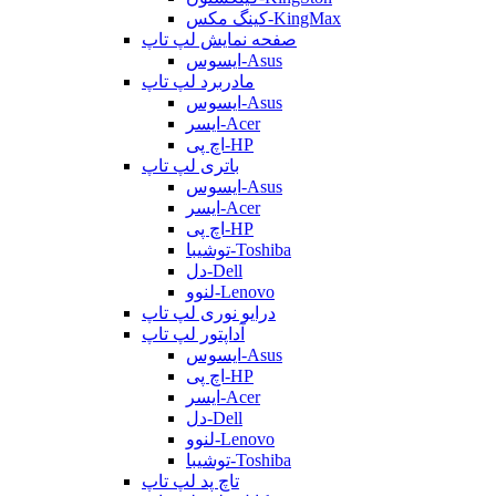
کینگ مکس-KingMax
صفحه نمایش لپ تاپ
ایسوس-Asus
مادربرد لپ تاپ
ایسوس-Asus
ایسر-Acer
اچ پی-HP
باتری لپ تاپ
ایسوس-Asus
ایسر-Acer
اچ پی-HP
توشیبا-Toshiba
دل-Dell
لنوو-Lenovo
درایو نوری لپ تاپ
آداپتور لپ تاپ
ایسوس-Asus
اچ پی-HP
ایسر-Acer
دل-Dell
لنوو-Lenovo
توشیبا-Toshiba
تاچ پد لپ تاپ