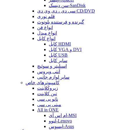
سن دیسک-SanDisk
سی دی ، دی وی دی CD/DVD
قلم نوری
گیرنده و فرستنده بلوتوث
انواع فن
انواع مبدل
انواع کابل
کابل HDMI
کابل VGA و DVI
کابل USB
سایر کابل
اسپلیتر و سوئیچ
آنتی ویروس
سایر لوازم جانبی
کامپیوترهای خاص
زیروکلاینت
تین کلاینت
نانو پی سی
مینی پی سی
All in ONE
ام اس آی-MSI
لنوو-Lenovo
ایسوس-Asus