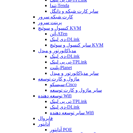
تندا-Tenda
سایر کارت شبکه و دانگل
کارت شبکه سرور
پرینت سرور
کنسول و سوئیچ KVM
آتن-ATen
دی لینک-DLink
سایر کنسول و سوئیچ KVM
مدیاکانورتور و مبدل
دی لینک-DLink
تی پی لینک-TPLink
پلنت-Planet
سایر مدیاکانورتور و مبدل
ماژول و کارت توسعه
سیسکو-Cisco
سایر ماژول و کارت توسعه
توسعه دهنده Wifi
تی پی لینک-TPLink
دی لینک-DLink
سایر توسعه دهنده Wifi
فایروال
آداپتور
آداپتور POE