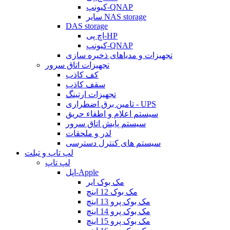
کیونپ-QNAP
سایر NAS storage
DAS storage
اچ پی-HP
کیونپ-QNAP
تجهیزات و مدیاهای ذخیره سازی
تجهیزات اتاق سرور
کف کاذب
سقف کاذب
تجهیزات ارتینگ
تامین برق اضطراری - UPS
سیستم اعلام و اطفاء حریق
سیستم پایش اتاق سرور
لدر و ملحقات
سیستم های کنترل دسترسی
لپ تاپ و تبلت
لپ تاپ
اپل-Apple
مک بوک ایر
مک بوک 12 اینچ
مک بوک پرو 13 اینچ
مک بوک پرو 14 اینچ
مک بوک پرو 15 اینچ