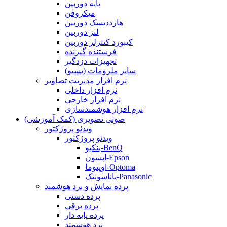
پایه دوربین
میکروفن
هارددیسک دوربین
لنز دوربین
کیبورد کنترلر دوربین
فرستنده گیرنده
تجهیزات دزدگیر
سایر ملزومات (پسیو)
نرم افزار مدیریت تصاویر
نرم افزار داخلی
نرم افزار خارجی
نرم افزار هوشمندسازی
صوتی تصویری (کمک آموزشی)
ویدئو پروژکتور
ویدئو پروژکتور
بنکیو-BenQ
اپسون-Epson
اوپتوما-Optoma
پاناسونیک-Panasonic
پرده نمایش و برد هوشمند
پرده دستی
پرده برقی
پرده پایه دار
برد هوشمند