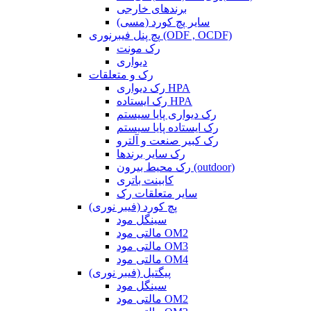
برندهای خارجی
سایر پچ کورد (مسی)
پچ پنل فیبرنوری (ODF , OCDF)
رک مونت
دیواری
رک و متعلقات
رک دیواری HPA
رک ایستاده HPA
رک دیواری پایا سیستم
رک ایستاده پایا سیستم
رک کبیر صنعت و آلترو
رک سایر برندها
رک محیط بیرون (outdoor)
کابینت باتری
سایر متعلقات رک
پچ کورد (فیبر نوری)
سینگل مود
مالتی مود OM2
مالتی مود OM3
مالتی مود OM4
پیگتیل (فیبر نوری)
سینگل مود
مالتی مود OM2