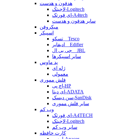
هدفون و هدست
لاجیتک-Logitech
ای فورتک-A4tech
سایر هدفون و هدست
میکروفن
اسپیکر
تسکو _ Tesco
ادیفایر _ Edifier
جی بی ال _ JBL
سایر اسپیکرها
پد ماوس
ژله ای
معمولی
فلش مموری
اچ پی-HP
ای دیتا-ADATA
سن دیسک-SanDisk
سایر فلش مموری
وب کم
ای فورتک-A4TECH
لاجیتک-Logitech
سایر وب کم
کارت حافظه
اپیسر-Apacer