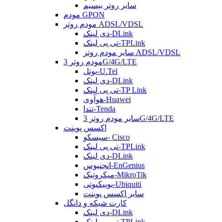
سایر روتر بیسیم
مودم GPON
مودم روتر ADSL/VDSL
دی لینک-DLink
تی پی لینک-TPLink
سایر مودم روتر ADSL/VDSL
مودم روتر 3G/4G/LTE
یوتل-U.Tel
دی لینک-DLink
تی پی لینک-TP Link
هوآوی-Huawei
تندا-Tenda
سایر مودم روتر 3G/4G/LTE
اکسس پوینت
سیسکو- Cisco
تی پی لینک-TPLink
دی لینک-DLink
انجنیوس-EnGenius
میکروتیک-MikroTik
یوبیکیوتی-Ubiquiti
سایر اکسس پوینت
کارت شبکه و دانگل
دی لینک-DLink
تی پی لینک-TPLink