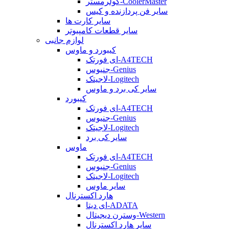
کولرمستر-CoolerMaster
سایر فن پردازنده و کیس
سایر کارت ها
سایر قطعات کامپیوتر
لوازم جانبی
کیبورد و ماوس
ای فورتک-A4TECH
جنیوس-Genius
لاجیتک-Logitech
سایر کی برد و ماوس
کیبورد
ای فورتک-A4TECH
جنیوس-Genius
لاجیتک-Logitech
سایر کی برد
ماوس
ای فورتک-A4TECH
جنیوس-Genius
لاجیتک-Logitech
سایر ماوس
هارد اکسترنال
ای دیتا-ADATA
وسترن دیجیتال-Western
سایر هارد اکسترنال