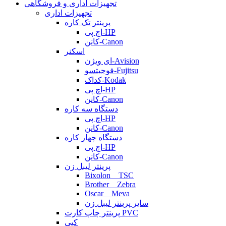
تجهیزات اداری و فروشگاهی
تجهیزات اداری
پرینتر تک کاره
اچ پی-HP
کانن-Canon
اسکنر
ای ویژن-Avision
فوجیتسو-Fujitsu
کداک-Kodak
اچ پی-HP
کانن-Canon
دستگاه سه کاره
اچ پی-HP
کانن-Canon
دستگاه چهار کاره
اچ پی-HP
کانن-Canon
پرینتر لیبل زن
Bixolon _ TSC
Brother _ Zebra
Oscar _ Meva
سایر پرینتر لیبل زن
پرینتر چاپ کارت PVC
کپی