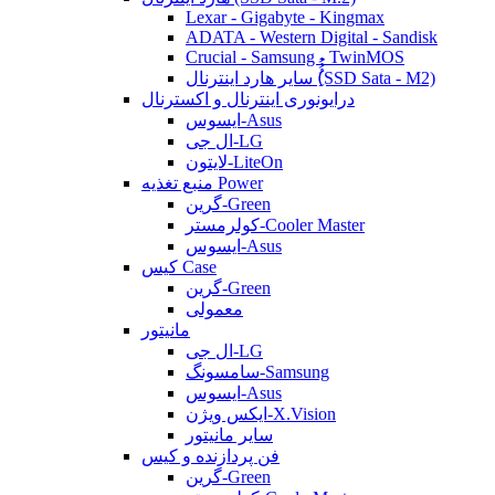
Lexar - Gigabyte - Kingmax
ADATA - Western Digital - Sandisk
Crucial - Samsung - TwinMOS
سایر هارد اینترنال (ُُُِSSD Sata - M2)
درایونوری اینترنال و اکسترنال
ایسوس-Asus
ال جی-LG
لایتون-LiteOn
منبع تغذیه Power
گرین-Green
کولرمستر-Cooler Master
ایسوس-Asus
کیس Case
گرین-Green
معمولی
مانیتور
ال جی-LG
سامسونگ-Samsung
ایسوس-Asus
ایکس ویژن-X.Vision
سایر مانیتور
فن پردازنده و کیس
گرین-Green