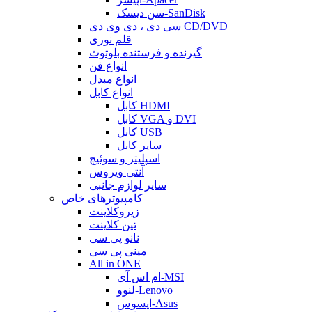
سن دیسک-SanDisk
سی دی ، دی وی دی CD/DVD
قلم نوری
گیرنده و فرستنده بلوتوث
انواع فن
انواع مبدل
انواع کابل
کابل HDMI
کابل VGA و DVI
کابل USB
سایر کابل
اسپلیتر و سوئیچ
آنتی ویروس
سایر لوازم جانبی
کامپیوترهای خاص
زیروکلاینت
تین کلاینت
نانو پی سی
مینی پی سی
All in ONE
ام اس آی-MSI
لنوو-Lenovo
ایسوس-Asus