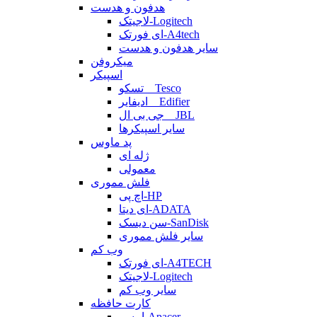
هدفون و هدست
لاجیتک-Logitech
ای فورتک-A4tech
سایر هدفون و هدست
میکروفن
اسپیکر
تسکو _ Tesco
ادیفایر _ Edifier
جی بی ال _ JBL
سایر اسپیکرها
پد ماوس
ژله ای
معمولی
فلش مموری
اچ پی-HP
ای دیتا-ADATA
سن دیسک-SanDisk
سایر فلش مموری
وب کم
ای فورتک-A4TECH
لاجیتک-Logitech
سایر وب کم
کارت حافظه
اپیسر-Apacer