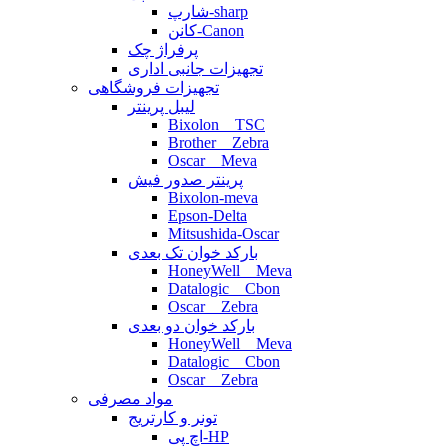
شارپ-sharp
کانن-Canon
پرفراژ چک
تجهیزات جانبی اداری
تجهیزات فروشگاهی
لیبل پرینتر
Bixolon _ TSC
Brother _ Zebra
Oscar _ Meva
پرینتر صدور فیش
Bixolon-meva
Epson-Delta
Mitsushida-Oscar
بارکد خوان تک بعدی
HoneyWell _ Meva
Datalogic _ Cbon
Oscar _ Zebra
بارکد خوان دو بعدی
HoneyWell _ Meva
Datalogic _ Cbon
Oscar _ Zebra
مواد مصرفی
تونر و کارتریج
اچ پی-HP