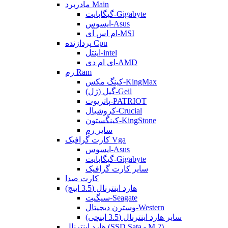
مادربرد Main
گیگابایت-Gigabyte
ایسوس-Asus
ام اس آی-MSI
پردازنده Cpu
اینتل-intel
ای ام دی-AMD
رم Ram
کینگ مکس-KingMax
گیل (ژل)-Geil
پاتریوت-PATRIOT
کروشیال-Crucial
کینگستون-KingStone
سایر رم
کارت گرافیک Vga
ایسوس-Asus
گیگابایت-Gigabyte
سایر کارت گرافیک
کارت صدا
هارد اینترنال (3.5 اینچ)
سیگیت-Seagate
وسترن دیجیتال-Western
سایر هارد اینترنال (3.5 اینچی)
هارد اینترنال (SSD Sata - M.2)