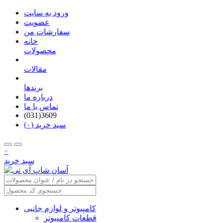
ورود به سایت
عضویت
سفارشات من
خانه
محصولات
مقالات
برندها
درباره ما
تماس با ما
(031)3609
سبد خرید (۰)
۰
سبد خرید
کامپیوتر و لوازم جانبی
قطعات کامپیوتر