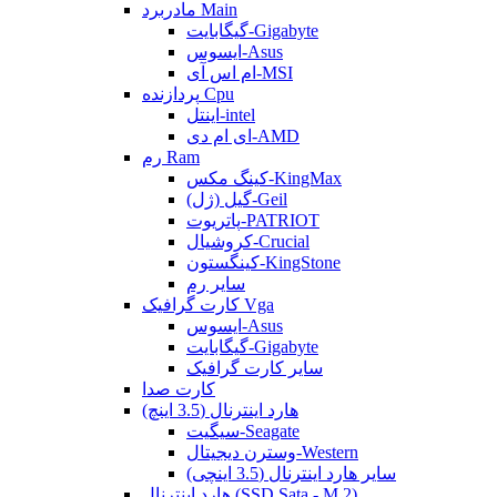
مادربرد Main
گیگابایت-Gigabyte
ایسوس-Asus
ام اس آی-MSI
پردازنده Cpu
اینتل-intel
ای ام دی-AMD
رم Ram
کینگ مکس-KingMax
گیل (ژل)-Geil
پاتریوت-PATRIOT
کروشیال-Crucial
کینگستون-KingStone
سایر رم
کارت گرافیک Vga
ایسوس-Asus
گیگابایت-Gigabyte
سایر کارت گرافیک
کارت صدا
هارد اینترنال (3.5 اینچ)
سیگیت-Seagate
وسترن دیجیتال-Western
سایر هارد اینترنال (3.5 اینچی)
هارد اینترنال (SSD Sata - M.2)