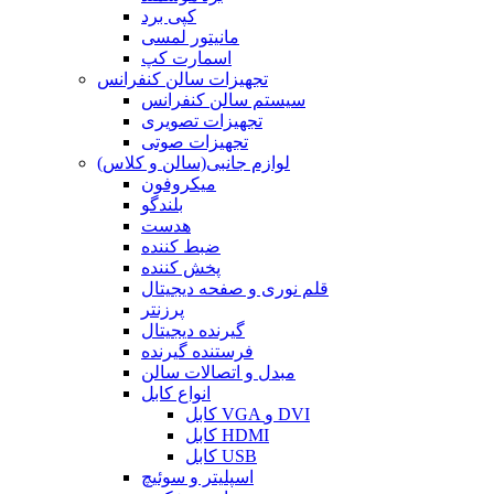
کپی برد
مانیتور لمسی
اسمارت کپ
تجهیزات سالن کنفرانس
سیستم سالن کنفرانس
تجهیزات تصویری
تجهیزات صوتی
لوازم جانبی(سالن و کلاس)
میکروفون
بلندگو
هدست
ضبط کننده
پخش کننده
قلم نوری و صفحه دیجیتال
پرزنتر
گیرنده دیجیتال
فرستنده گیرنده
مبدل و اتصالات سالن
انواع کابل
کابل VGA و DVI
کابل HDMI
کابل USB
اسپلیتر و سوئیچ