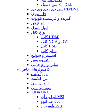
سن دیسک-SanDisk
سی دی ، دی وی دی CD/DVD
قلم نوری
گیرنده و فرستنده بلوتوث
انواع فن
انواع مبدل
انواع کابل
کابل HDMI
کابل VGA و DVI
کابل USB
سایر کابل
اسپلیتر و سوئیچ
آنتی ویروس
سایر لوازم جانبی
کامپیوترهای خاص
زیروکلاینت
تین کلاینت
نانو پی سی
مینی پی سی
All in ONE
ام اس آی-MSI
لنوو-Lenovo
ایسوس-Asus