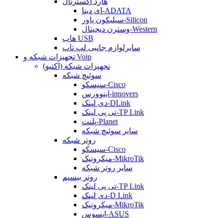
هارد اکسترنال
ای دیتا-ADATA
سیلیکون پاور-Silicon
وسترن دیجیتال-Western
هاب USB
سایرلوازم جانبی لپ تاپ
تجهیزات شبکه و Voip
تجهیزات شبکه (اکتیو)
سوئیچ شبکه
سیسکو-Cisco
اینوورس-innovers
دی لینک-DLink
تی پی لینک-TP Link
پلنت-Planet
سایر سوئیچ شبکه
روتر شبکه
سیسکو-Cisco
میکروتیک-MikroTik
سایر روتر شبکه
روتر بیسیم
تی پی لینک-TP Link
دی لینک-D Link
میکروتیک-MikroTik
ایسوس-ASUS