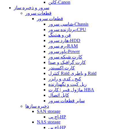
کانن-Canon
سرور و ذخیره ساز
قطعات سرور
قطعات سرور
شاسی سرور-Chassis
پردازنده سرور-CPU
فن و هیتینگ
هارد سرور-HDD
رم سرور-RAM
پاورسرور-Power
کارت شبکه سرور
کارت گرافیک و صدا
کارت اکسپندر
کنترل Raid و باطری Raid
کیج ، کدی و رایزر
ریل کیت و نگهدارنده
ماژول فیبر | کارت HBA
کابل اتصال
سایر قطعات سرور
ذخیره سازها
SAN storage
اچ پی-HP
NAS storage
اچ پی-HP