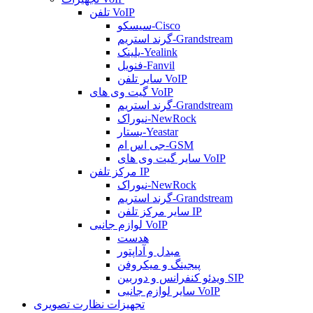
تلفن VoIP
سیسکو-Cisco
گرند استریم-Grandstream
یلینک-Yealink
فنویل-Fanvil
سایر تلفن VoIP
گیت وی های VoIP
گرند استریم-Grandstream
نیوراک-NewRock
یستار-Yeastar
جی اس ام-GSM
سایر گیت وی های VoIP
مرکز تلفن IP
نیوراک-NewRock
گرند استریم-Grandstream
سایر مرکز تلفن IP
لوازم جانبی VoIP
هدست
مبدل و آداپتور
پیجینگ و میکروفن
ویدئو کنفرانس و دوربین SIP
سایر لوازم جانبی VoIP
تجهیزات نظارت تصویری