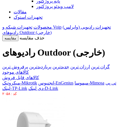
پایه پروژکتور
لامپ ویدئو پروژکتور
مقالات
تجهیزات استوک
تجهیزات رادیویی (وایرلس)
تجهیزات شبکه و Voip
محصولات
رادیوهای Outdoor (خارجی)
حذف مقایسه
مقایسه
رادیوهای Outdoor (خارجی)
گران ترین
ارزان ترین
جدیدترین
پربازدیدترین
پرفروش ترین
کالاهای موجود
کالاهای قابل فروش
تی پی
میموسا-Mimosa
انجنیوس-EnGenius
میکروتیک-Mikrotik
دی لینک-D-Link
لینک-TP-Link
کد : ۲۰۵۸