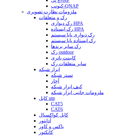
اچ پی-HP
کیونپ-QNAP
ملزومات نظارت تصویری
رک و متعلقات
رک دیواری HPA
رک ایستاده HPA
رک دیواری پایا سیستم
رک ایستاده پایا سیستم
رک سایر برندها
رک outdoor
کابینت باتری
سایر متعلقات رک
ابزار شبکه
تستر شبکه
آچار
کیف ابزار شبکه
ملزومات جانبی ابزار شبکه
کابل utp
CAT5
CAT6
کابل کواکسیال
آداپتور
باکس و کاور
کانکتور