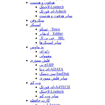
هدفون و هدست
لاجیتک-Logitech
ای فورتک-A4tech
سایر هدفون و هدست
میکروفن
اسپیکر
تسکو _ Tesco
ادیفایر _ Edifier
جی بی ال _ JBL
سایر اسپیکرها
پد ماوس
ژله ای
معمولی
فلش مموری
اچ پی-HP
ای دیتا-ADATA
سن دیسک-SanDisk
سایر فلش مموری
وب کم
ای فورتک-A4TECH
لاجیتک-Logitech
سایر وب کم
کارت حافظه
اپیسر-Apacer