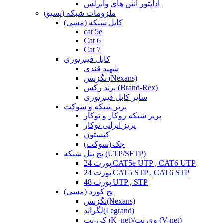
آداپتور آنتن های وایرلس
ملزومات شبکه (پسیو)
کابل شبکه (مسی)
cat 5e
Cat 6
Cat 7
کابل فیبرنوری
شهید قندی
نگزنس (Nexans)
برند رکس (Brand-Rex)
سایر کابل فیبرنوری
پریز شبکه و سوکت
پریز شبکه روکار و توکار
پریز ایرانی توکار
کیستون
جک (سوکت)
پچ پنل شبکه (UTP/SFTP)
24 پورت CAT5e UTP , CAT6 UTP
24 پورت CAT5 STP , CAT6 STP
48 پورت UTP , STP
پچ کورد (مسی)
نگزنس(Nexans)
لگراند(Legrand)
کی-نت (K_net)/وی نت (V-net)