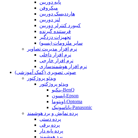
پایه دوربین
میکروفن
هارددیسک دوربین
لنز دوربین
کیبورد کنترلر دوربین
فرستنده گیرنده
تجهیزات دزدگیر
سایر ملزومات (پسیو)
نرم افزار مدیریت تصاویر
نرم افزار داخلی
نرم افزار خارجی
نرم افزار هوشمندسازی
صوتی تصویری (کمک آموزشی)
ویدئو پروژکتور
ویدئو پروژکتور
بنکیو-BenQ
اپسون-Epson
اوپتوما-Optoma
پاناسونیک-Panasonic
پرده نمایش و برد هوشمند
پرده دستی
پرده برقی
پرده پایه دار
برد هوشمند