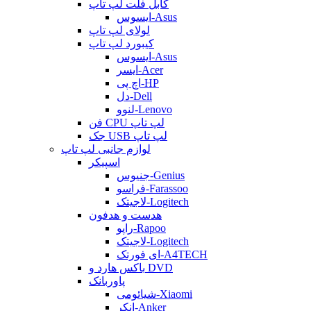
کابل فلت لپ تاپ
ایسوس-Asus
لولای لپ تاپ
کیبورد لپ تاپ
ایسوس-Asus
ایسر-Acer
اچ پی-HP
دل-Dell
لنوو-Lenovo
فن CPU لپ تاپ
جک USB لپ تاپ
لوازم جانبی لپ تاپ
اسپیکر
جنیوس-Genius
فراسو-Farassoo
لاجیتک-Logitech
هدست و هدفون
راپو-Rapoo
لاجیتک-Logitech
ای فورتک-A4TECH
باکس هارد و DVD
پاوربانک
شیائومی-Xiaomi
انکر-Anker