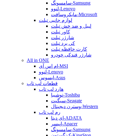
سامسونگ-Samsung
لنوو-Lenovo
مایکروسافت-Microsoft
لوازم جانبی تبلت
لیبل و ضد خش تبلت
کاور تبلت
شارژر تبلت
کی برد تبلت
کارت حافظه تبلت
شارژر فندکی خودرو
All in ONE
ام اس آی-MSI
لنوو-Lenovo
ایسوس-Asus
قطعات لپ تاپ
هارد لپ تاپ
توشیبا-Toshiba
سیگیت-Seagate
وسترن دیجیتال-Western
رم لپ تاپ
ای دیتا-ADATA
اپیسر-Apacer
سامسونگ-Samsung
کینگستون-KingSton