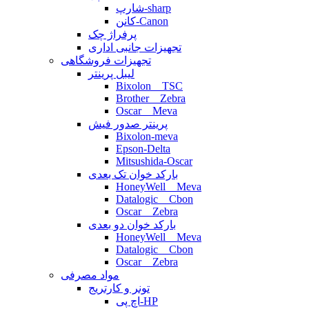
شارپ-sharp
کانن-Canon
پرفراژ چک
تجهیزات جانبی اداری
تجهیزات فروشگاهی
لیبل پرینتر
Bixolon _ TSC
Brother _ Zebra
Oscar _ Meva
پرینتر صدور فیش
Bixolon-meva
Epson-Delta
Mitsushida-Oscar
بارکد خوان تک بعدی
HoneyWell _ Meva
Datalogic _ Cbon
Oscar _ Zebra
بارکد خوان دو بعدی
HoneyWell _ Meva
Datalogic _ Cbon
Oscar _ Zebra
مواد مصرفی
تونر و کارتریج
اچ پی-HP