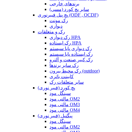
برندهای خارجی
سایر پچ کورد (مسی)
پچ پنل فیبرنوری (ODF , OCDF)
رک مونت
دیواری
رک و متعلقات
رک دیواری HPA
رک ایستاده HPA
رک دیواری پایا سیستم
رک ایستاده پایا سیستم
رک کبیر صنعت و آلترو
رک سایر برندها
رک محیط بیرون (outdoor)
کابینت باتری
سایر متعلقات رک
پچ کورد (فیبر نوری)
سینگل مود
مالتی مود OM2
مالتی مود OM3
مالتی مود OM4
پیگتیل (فیبر نوری)
سینگل مود
مالتی مود OM2