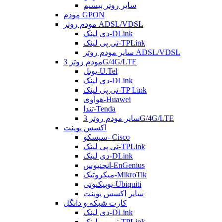
سایر روتر بیسیم
مودم GPON
مودم روتر ADSL/VDSL
دی لینک-DLink
تی پی لینک-TPLink
سایر مودم روتر ADSL/VDSL
مودم روتر 3G/4G/LTE
یوتل-U.Tel
دی لینک-DLink
تی پی لینک-TP Link
هوآوی-Huawei
تندا-Tenda
سایر مودم روتر 3G/4G/LTE
اکسس پوینت
سیسکو- Cisco
تی پی لینک-TPLink
دی لینک-DLink
انجنیوس-EnGenius
میکروتیک-MikroTik
یوبیکیوتی-Ubiquiti
سایر اکسس پوینت
کارت شبکه و دانگل
دی لینک-DLink
تی پی لینک-TPLink