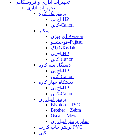
تجهیزات اداری و فروشگاهی
تجهیزات اداری
پرینتر تک کاره
اچ پی-HP
کانن-Canon
اسکنر
ای ویژن-Avision
فوجیتسو-Fujitsu
کداک-Kodak
اچ پی-HP
کانن-Canon
دستگاه سه کاره
اچ پی-HP
کانن-Canon
دستگاه چهار کاره
اچ پی-HP
کانن-Canon
پرینتر لیبل زن
Bixolon _ TSC
Brother _ Zebra
Oscar _ Meva
سایر پرینتر لیبل زن
پرینتر چاپ کارت PVC
کپی