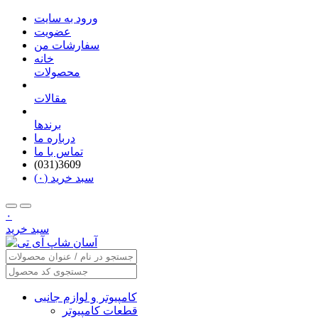
ورود به سایت
عضویت
سفارشات من
خانه
محصولات
مقالات
برندها
درباره ما
تماس با ما
(031)3609
سبد خرید (۰)
۰
سبد خرید
کامپیوتر و لوازم جانبی
قطعات کامپیوتر