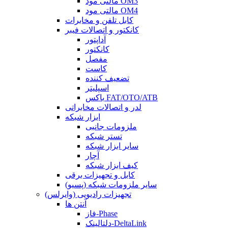
مالتی مود OM3
مالتی مود OM4
کابل تلفن و مخابرات
کانکتور و اتصالات فیبر
آداپتور
کانکتور
مفصل
کاست
تضعیف کننده
اسپلیتر
باکس FAT/OTO/ATB
لدر و اتصالات مخابراتی
ابزار شبکه
ملزومات جانبی
تستر شبکه
سایر ابزار شبکه
آچار
کیف ابزار شبکه
کابل و تجهیزات برقی
سایر ملزومات شبکه (پسیو)
تجهیزات رادیویی (وایرلس)
آنتن ها
فاز-Phase
دلتالینک-DeltaLink