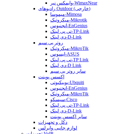
وایمکس نیر-WimaxNear
رادیوهای Outdoor (خارجی)
میموسا-Mimosa
میکروتیک-Mikrotik
انجنیوس-EnGenius
تی پی لینک-TP-Link
دی لینک-D-Link
روتر بی سیم
میکروتیک-MikroTik
ایسوس-ASUS
تی پی لینک-TP Link
دی لینک-D Link
سایر روتر بی سیم
اکسس پوینت
یوبیکیوتی-Ubquiti
انجنیوس-EnGenius
میکروتیک-MikroTik
سیسکو-Cisco
تی پی لینک-TP-Link
دی لینک-D-Link
سایر اکسس پوینت
دکل و تجهیزات
لوازم جانبی وایرلس
تجهیزات VoIP