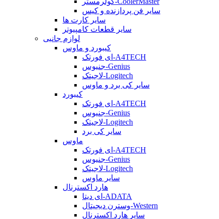
کولرمستر-CoolerMaster
سایر فن پردازنده و کیس
سایر کارت ها
سایر قطعات کامپیوتر
لوازم جانبی
کیبورد و ماوس
ای فورتک-A4TECH
جنیوس-Genius
لاجیتک-Logitech
سایر کی برد و ماوس
کیبورد
ای فورتک-A4TECH
جنیوس-Genius
لاجیتک-Logitech
سایر کی برد
ماوس
ای فورتک-A4TECH
جنیوس-Genius
لاجیتک-Logitech
سایر ماوس
هارد اکسترنال
ای دیتا-ADATA
وسترن دیجیتال-Western
سایر هارد اکسترنال