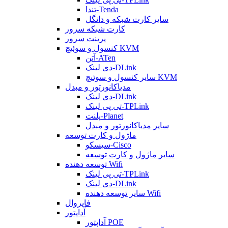
تندا-Tenda
سایر کارت شبکه و دانگل
کارت شبکه سرور
پرینت سرور
کنسول و سوئیچ KVM
آتن-ATen
دی لینک-DLink
سایر کنسول و سوئیچ KVM
مدیاکانورتور و مبدل
دی لینک-DLink
تی پی لینک-TPLink
پلنت-Planet
سایر مدیاکانورتور و مبدل
ماژول و کارت توسعه
سیسکو-Cisco
سایر ماژول و کارت توسعه
توسعه دهنده Wifi
تی پی لینک-TPLink
دی لینک-DLink
سایر توسعه دهنده Wifi
فایروال
آداپتور
آداپتور POE