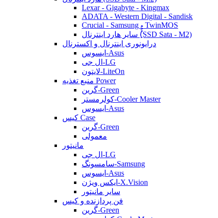
Lexar - Gigabyte - Kingmax
ADATA - Western Digital - Sandisk
Crucial - Samsung - TwinMOS
سایر هارد اینترنال (ُُُِSSD Sata - M2)
درایونوری اینترنال و اکسترنال
ایسوس-Asus
ال جی-LG
لایتون-LiteOn
منبع تغذیه Power
گرین-Green
کولرمستر-Cooler Master
ایسوس-Asus
کیس Case
گرین-Green
معمولی
مانیتور
ال جی-LG
سامسونگ-Samsung
ایسوس-Asus
ایکس ویژن-X.Vision
سایر مانیتور
فن پردازنده و کیس
گرین-Green