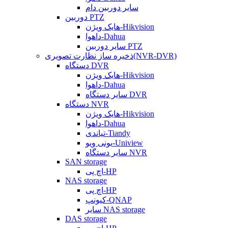
سایر دوربین دام
دوربین PTZ
هایک ویژن-Hikvision
داهوا-Dahua
سایر دوربین PTZ
ذخیره ساز نظارت تصویری(NVR-DVR)
دستگاه DVR
هایک ویژن-Hikvision
داهوا-Dahua
سایر دستگاه DVR
دستگاه NVR
هایک ویژن-Hikvision
داهوا-Dahua
تیاندی-Tiandy
یونی ویو-Uniview
سایر دستگاه NVR
SAN storage
اچ پی-HP
NAS storage
اچ پی-HP
کیونپ-QNAP
سایر NAS storage
DAS storage