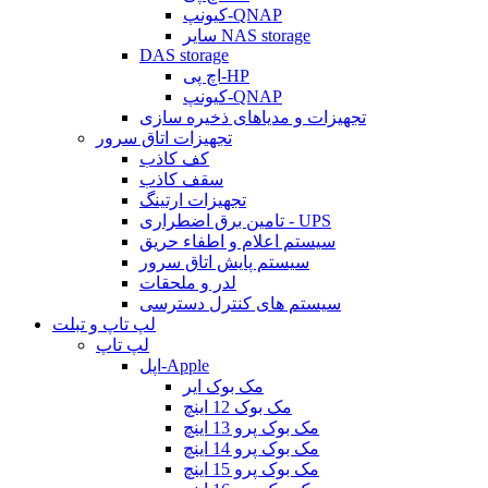
کیونپ-QNAP
سایر NAS storage
DAS storage
اچ پی-HP
کیونپ-QNAP
تجهیزات و مدیاهای ذخیره سازی
تجهیزات اتاق سرور
کف کاذب
سقف کاذب
تجهیزات ارتینگ
تامین برق اضطراری - UPS
سیستم اعلام و اطفاء حریق
سیستم پایش اتاق سرور
لدر و ملحقات
سیستم های کنترل دسترسی
لپ تاپ و تبلت
لپ تاپ
اپل-Apple
مک بوک ایر
مک بوک 12 اینچ
مک بوک پرو 13 اینچ
مک بوک پرو 14 اینچ
مک بوک پرو 15 اینچ