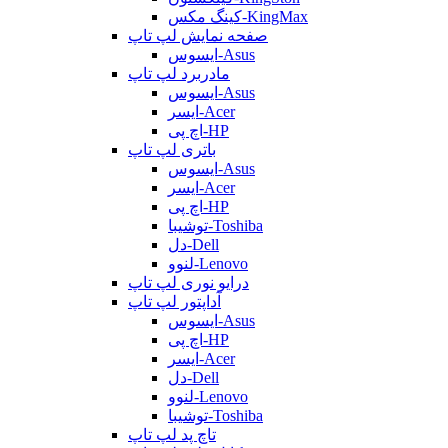
کینگ مکس-KingMax
صفحه نمایش لپ تاپ
ایسوس-Asus
مادربرد لپ تاپ
ایسوس-Asus
ایسر-Acer
اچ پی-HP
باتری لپ تاپ
ایسوس-Asus
ایسر-Acer
اچ پی-HP
توشیبا-Toshiba
دل-Dell
لنوو-Lenovo
درایو نوری لپ تاپ
آداپتور لپ تاپ
ایسوس-Asus
اچ پی-HP
ایسر-Acer
دل-Dell
لنوو-Lenovo
توشیبا-Toshiba
تاچ پد لپ تاپ