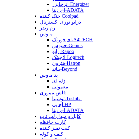
انرجایزر-Energizer
ای دیتا-ADATA
خنک کننده Coolpad
درایو نوری اکسترنال
رم ریدر
ماوس
ای فورتک-A4TECH
جنیوس-Genius
راپو-Rapoo
لاجیتک-Logitech
هترون-Hatron
بیاند-Beyond
پد ماوس
ژله ای
معمولی
فلش مموری
توشیبا-Toshiba
اچ پی-HP
ای دیتا-ADATA
کابل و مبدل لپ تاپ
کارت حافظه
کیت تمیز کننده
کیف و کوله