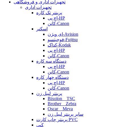
تجهیزات اداری و فروشگاهی
تجهیزات اداری
پرینتر تک کاره
اچ پی-HP
کانن-Canon
اسکنر
ای ویژن-Avision
فوجیتسو-Fujitsu
کداک-Kodak
اچ پی-HP
کانن-Canon
دستگاه سه کاره
اچ پی-HP
کانن-Canon
دستگاه چهار کاره
اچ پی-HP
کانن-Canon
پرینتر لیبل زن
Bixolon _ TSC
Brother _ Zebra
Oscar _ Meva
سایر پرینتر لیبل زن
پرینتر چاپ کارت PVC
کپی