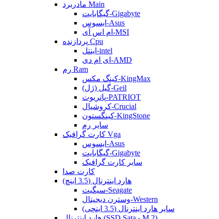
مادربرد Main
گیگابایت-Gigabyte
ایسوس-Asus
ام اس آی-MSI
پردازنده Cpu
اینتل-intel
ای ام دی-AMD
رم Ram
کینگ مکس-KingMax
گیل (ژل)-Geil
پاتریوت-PATRIOT
کروشیال-Crucial
کینگستون-KingStone
سایر رم
کارت گرافیک Vga
ایسوس-Asus
گیگابایت-Gigabyte
سایر کارت گرافیک
کارت صدا
هارد اینترنال (3.5 اینچ)
سیگیت-Seagate
وسترن دیجیتال-Western
سایر هارد اینترنال (3.5 اینچی)
هارد اینترنال (SSD Sata - M.2)