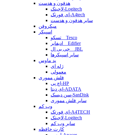
هدفون و هدست
لاجیتک-Logitech
ای فورتک-A4tech
سایر هدفون و هدست
میکروفن
اسپیکر
تسکو _ Tesco
ادیفایر _ Edifier
جی بی ال _ JBL
سایر اسپیکرها
پد ماوس
ژله ای
معمولی
فلش مموری
اچ پی-HP
ای دیتا-ADATA
سن دیسک-SanDisk
سایر فلش مموری
وب کم
ای فورتک-A4TECH
لاجیتک-Logitech
سایر وب کم
کارت حافظه
اپیسر-Apacer