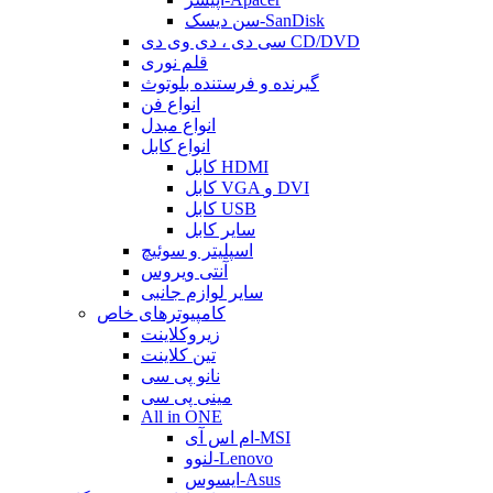
سن دیسک-SanDisk
سی دی ، دی وی دی CD/DVD
قلم نوری
گیرنده و فرستنده بلوتوث
انواع فن
انواع مبدل
انواع کابل
کابل HDMI
کابل VGA و DVI
کابل USB
سایر کابل
اسپلیتر و سوئیچ
آنتی ویروس
سایر لوازم جانبی
کامپیوترهای خاص
زیروکلاینت
تین کلاینت
نانو پی سی
مینی پی سی
All in ONE
ام اس آی-MSI
لنوو-Lenovo
ایسوس-Asus