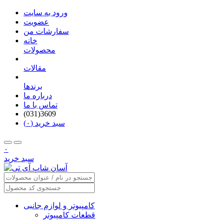
ورود به سایت
عضویت
سفارشات من
خانه
محصولات
مقالات
برندها
درباره ما
تماس با ما
(031)3609
سبد خرید (۰)
۰
سبد خرید
کامپیوتر و لوازم جانبی
قطعات کامپیوتر