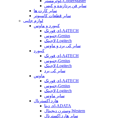
کولرمستر-CoolerMaster
سایر فن پردازنده و کیس
سایر کارت ها
سایر قطعات کامپیوتر
لوازم جانبی
کیبورد و ماوس
ای فورتک-A4TECH
جنیوس-Genius
لاجیتک-Logitech
سایر کی برد و ماوس
کیبورد
ای فورتک-A4TECH
جنیوس-Genius
لاجیتک-Logitech
سایر کی برد
ماوس
ای فورتک-A4TECH
جنیوس-Genius
لاجیتک-Logitech
سایر ماوس
هارد اکسترنال
ای دیتا-ADATA
وسترن دیجیتال-Western
سایر هارد اکسترنال