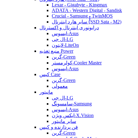
Lexar - Gigabyte - Kingmax
ADATA - Western Digital - Sandisk
Crucial - Samsung - TwinMOS
سایر هارد اینترنال (ُُُِSSD Sata - M2)
درایونوری اینترنال و اکسترنال
ایسوس-Asus
ال جی-LG
لایتون-LiteOn
منبع تغذیه Power
گرین-Green
کولرمستر-Cooler Master
ایسوس-Asus
کیس Case
گرین-Green
معمولی
مانیتور
ال جی-LG
سامسونگ-Samsung
ایسوس-Asus
ایکس ویژن-X.Vision
سایر مانیتور
فن پردازنده و کیس
گرین-Green