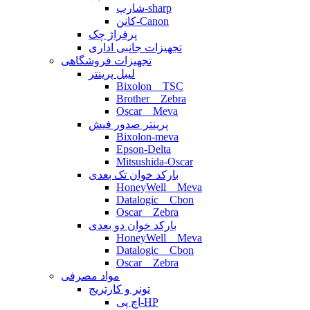
شارپ-sharp
کانن-Canon
پرفراژ چک
تجهیزات جانبی اداری
تجهیزات فروشگاهی
لیبل پرینتر
Bixolon _ TSC
Brother _ Zebra
Oscar _ Meva
پرینتر صدور فیش
Bixolon-meva
Epson-Delta
Mitsushida-Oscar
بارکد خوان تک بعدی
HoneyWell _ Meva
Datalogic _ Cbon
Oscar _ Zebra
بارکد خوان دو بعدی
HoneyWell _ Meva
Datalogic _ Cbon
Oscar _ Zebra
مواد مصرفی
تونر و کارتریج
اچ پی-HP