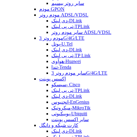
سایر روتر بیسیم
مودم GPON
مودم روتر ADSL/VDSL
دی لینک-DLink
تی پی لینک-TPLink
سایر مودم روتر ADSL/VDSL
مودم روتر 3G/4G/LTE
یوتل-U.Tel
دی لینک-DLink
تی پی لینک-TP Link
هوآوی-Huawei
تندا-Tenda
سایر مودم روتر 3G/4G/LTE
اکسس پوینت
سیسکو- Cisco
تی پی لینک-TPLink
دی لینک-DLink
انجنیوس-EnGenius
میکروتیک-MikroTik
یوبیکیوتی-Ubiquiti
سایر اکسس پوینت
کارت شبکه و دانگل
دی لینک-DLink
تی پی لینک-TPLink