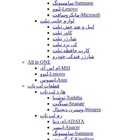
سامسونگ-Samsung
لنوو-Lenovo
مایکروسافت-Microsoft
لوازم جانبی تبلت
لیبل و ضد خش تبلت
کاور تبلت
شارژر تبلت
کی برد تبلت
کارت حافظه تبلت
شارژر فندکی خودرو
All in ONE
ام اس آی-MSI
لنوو-Lenovo
ایسوس-Asus
قطعات لپ تاپ
هارد لپ تاپ
توشیبا-Toshiba
سیگیت-Seagate
وسترن دیجیتال-Western
رم لپ تاپ
ای دیتا-ADATA
اپیسر-Apacer
سامسونگ-Samsung
کینگستون-KingSton