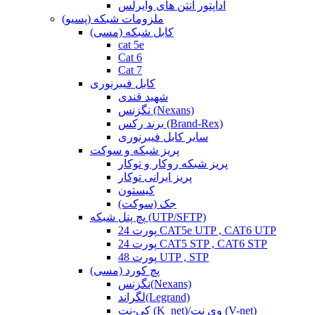
آداپتور آنتن های وایرلس
ملزومات شبکه (پسیو)
کابل شبکه (مسی)
cat 5e
Cat 6
Cat 7
کابل فیبرنوری
شهید قندی
نگزنس (Nexans)
برند رکس (Brand-Rex)
سایر کابل فیبرنوری
پریز شبکه و سوکت
پریز شبکه روکار و توکار
پریز ایرانی توکار
کیستون
جک (سوکت)
پچ پنل شبکه (UTP/SFTP)
24 پورت CAT5e UTP , CAT6 UTP
24 پورت CAT5 STP , CAT6 STP
48 پورت UTP , STP
پچ کورد (مسی)
نگزنس(Nexans)
لگراند(Legrand)
کی-نت (K_net)/وی نت (V-net)