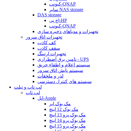
کیونپ-QNAP
سایر NAS storage
DAS storage
اچ پی-HP
کیونپ-QNAP
تجهیزات و مدیاهای ذخیره سازی
تجهیزات اتاق سرور
کف کاذب
سقف کاذب
تجهیزات ارتینگ
تامین برق اضطراری - UPS
سیستم اعلام و اطفاء حریق
سیستم پایش اتاق سرور
لدر و ملحقات
سیستم های کنترل دسترسی
لپ تاپ و تبلت
لپ تاپ
اپل-Apple
مک بوک ایر
مک بوک 12 اینچ
مک بوک پرو 13 اینچ
مک بوک پرو 14 اینچ
مک بوک پرو 15 اینچ