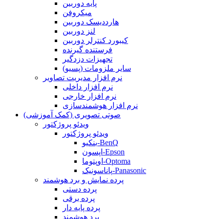
پایه دوربین
میکروفن
هارددیسک دوربین
لنز دوربین
کیبورد کنترلر دوربین
فرستنده گیرنده
تجهیزات دزدگیر
سایر ملزومات (پسیو)
نرم افزار مدیریت تصاویر
نرم افزار داخلی
نرم افزار خارجی
نرم افزار هوشمندسازی
صوتی تصویری (کمک آموزشی)
ویدئو پروژکتور
ویدئو پروژکتور
بنکیو-BenQ
اپسون-Epson
اوپتوما-Optoma
پاناسونیک-Panasonic
پرده نمایش و برد هوشمند
پرده دستی
پرده برقی
پرده پایه دار
برد هوشمند