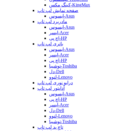
کینگ مکس-KingMax
صفحه نمایش لپ تاپ
ایسوس-Asus
مادربرد لپ تاپ
ایسوس-Asus
ایسر-Acer
اچ پی-HP
باتری لپ تاپ
ایسوس-Asus
ایسر-Acer
اچ پی-HP
توشیبا-Toshiba
دل-Dell
لنوو-Lenovo
درایو نوری لپ تاپ
آداپتور لپ تاپ
ایسوس-Asus
اچ پی-HP
ایسر-Acer
دل-Dell
لنوو-Lenovo
توشیبا-Toshiba
تاچ پد لپ تاپ