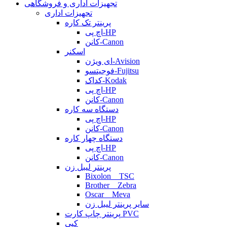
تجهیزات اداری و فروشگاهی
تجهیزات اداری
پرینتر تک کاره
اچ پی-HP
کانن-Canon
اسکنر
ای ویژن-Avision
فوجیتسو-Fujitsu
کداک-Kodak
اچ پی-HP
کانن-Canon
دستگاه سه کاره
اچ پی-HP
کانن-Canon
دستگاه چهار کاره
اچ پی-HP
کانن-Canon
پرینتر لیبل زن
Bixolon _ TSC
Brother _ Zebra
Oscar _ Meva
سایر پرینتر لیبل زن
پرینتر چاپ کارت PVC
کپی