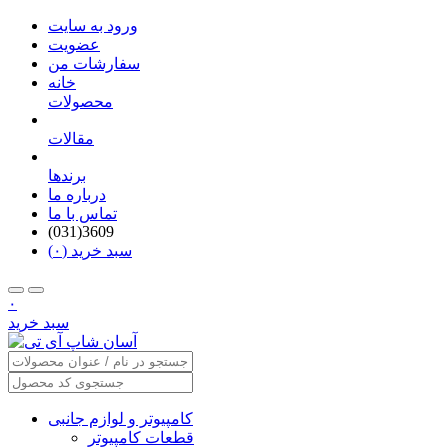
ورود به سایت
عضویت
سفارشات من
خانه
محصولات
مقالات
برندها
درباره ما
تماس با ما
(031)3609
سبد خرید (۰)
۰
سبد خرید
کامپیوتر و لوازم جانبی
قطعات کامپیوتر