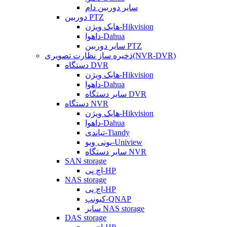
سایر دوربین دام
دوربین PTZ
هایک ویژن-Hikvision
داهوا-Dahua
سایر دوربین PTZ
ذخیره ساز نظارت تصویری(NVR-DVR)
دستگاه DVR
هایک ویژن-Hikvision
داهوا-Dahua
سایر دستگاه DVR
دستگاه NVR
هایک ویژن-Hikvision
داهوا-Dahua
تیاندی-Tiandy
یونی ویو-Uniview
سایر دستگاه NVR
SAN storage
اچ پی-HP
NAS storage
اچ پی-HP
کیونپ-QNAP
سایر NAS storage
DAS storage