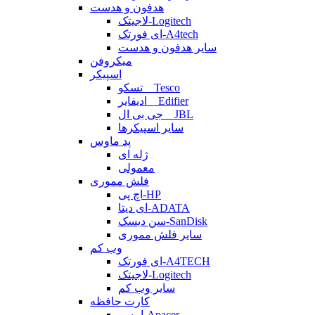
هدفون و هدست
لاجیتک-Logitech
ای فورتک-A4tech
سایر هدفون و هدست
میکروفن
اسپیکر
تسکو _ Tesco
ادیفایر _ Edifier
جی بی ال _ JBL
سایر اسپیکرها
پد ماوس
ژله ای
معمولی
فلش مموری
اچ پی-HP
ای دیتا-ADATA
سن دیسک-SanDisk
سایر فلش مموری
وب کم
ای فورتک-A4TECH
لاجیتک-Logitech
سایر وب کم
کارت حافظه
اپیسر-Apacer