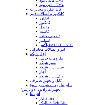
مالتی مود OM3
مالتی مود OM4
کابل تلفن و مخابرات
کانکتور و اتصالات فیبر
آداپتور
کانکتور
مفصل
کاست
تضعیف کننده
اسپلیتر
باکس FAT/OTO/ATB
لدر و اتصالات مخابراتی
ابزار شبکه
ملزومات جانبی
تستر شبکه
سایر ابزار شبکه
آچار
کیف ابزار شبکه
کابل و تجهیزات برقی
سایر ملزومات شبکه (پسیو)
تجهیزات رادیویی (وایرلس)
آنتن ها
فاز-Phase
دلتالینک-DeltaLink