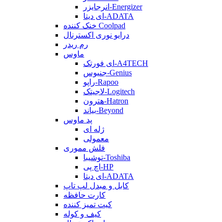
انرجایزر-Energizer
ای دیتا-ADATA
خنک کننده Coolpad
درایو نوری اکسترنال
رم ریدر
ماوس
ای فورتک-A4TECH
جنیوس-Genius
راپو-Rapoo
لاجیتک-Logitech
هترون-Hatron
بیاند-Beyond
پد ماوس
ژله ای
معمولی
فلش مموری
توشیبا-Toshiba
اچ پی-HP
ای دیتا-ADATA
کابل و مبدل لپ تاپ
کارت حافظه
کیت تمیز کننده
کیف و کوله