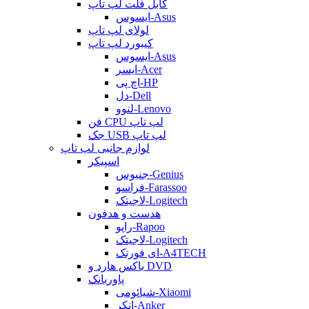
کابل فلت لپ تاپ
ایسوس-Asus
لولای لپ تاپ
کیبورد لپ تاپ
ایسوس-Asus
ایسر-Acer
اچ پی-HP
دل-Dell
لنوو-Lenovo
فن CPU لپ تاپ
جک USB لپ تاپ
لوازم جانبی لپ تاپ
اسپیکر
جنیوس-Genius
فراسو-Farassoo
لاجیتک-Logitech
هدست و هدفون
راپو-Rapoo
لاجیتک-Logitech
ای فورتک-A4TECH
باکس هارد و DVD
پاوربانک
شیائومی-Xiaomi
انکر-Anker