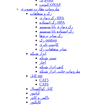
اچ پی-HP
کیونپ-QNAP
ملزومات نظارت تصویری
رک و متعلقات
رک دیواری HPA
رک ایستاده HPA
رک دیواری پایا سیستم
رک ایستاده پایا سیستم
رک سایر برندها
رک outdoor
کابینت باتری
سایر متعلقات رک
ابزار شبکه
تستر شبکه
آچار
کیف ابزار شبکه
ملزومات جانبی ابزار شبکه
کابل utp
CAT5
CAT6
کابل کواکسیال
آداپتور
باکس و کاور
کانکتور