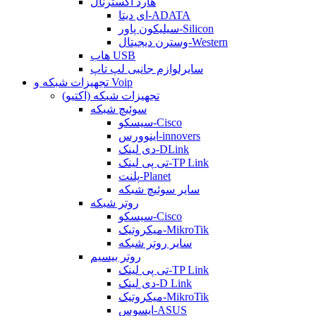
هارد اکسترنال
ای دیتا-ADATA
سیلیکون پاور-Silicon
وسترن دیجیتال-Western
هاب USB
سایرلوازم جانبی لپ تاپ
تجهیزات شبکه و Voip
تجهیزات شبکه (اکتیو)
سوئیچ شبکه
سیسکو-Cisco
اینوورس-innovers
دی لینک-DLink
تی پی لینک-TP Link
پلنت-Planet
سایر سوئیچ شبکه
روتر شبکه
سیسکو-Cisco
میکروتیک-MikroTik
سایر روتر شبکه
روتر بیسیم
تی پی لینک-TP Link
دی لینک-D Link
میکروتیک-MikroTik
ایسوس-ASUS