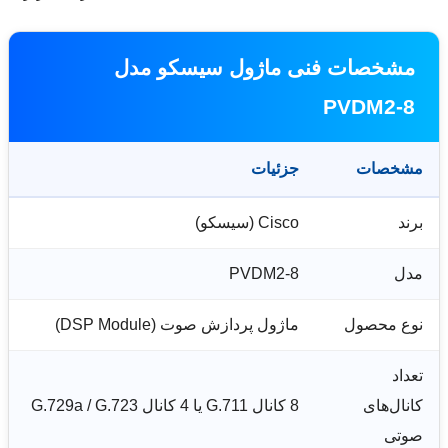
مشخصات فنی ماژول سیسکو مدل
PVDM2-8
مشخصات
جزئیات
برند
Cisco (سیسکو)
مدل
PVDM2-8
نوع محصول
ماژول پردازش صوت (DSP Module)
تعداد
کانال‌های
8 کانال G.711 یا 4 کانال G.729a / G.723
صوتی