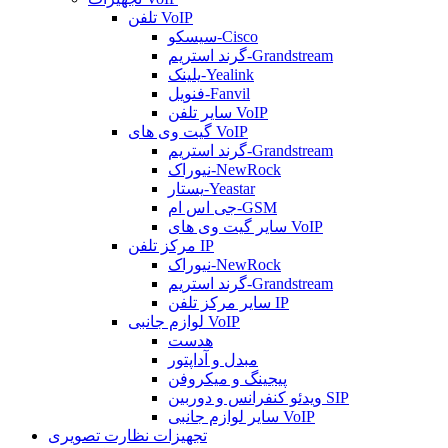
تلفن VoIP
سیسکو-Cisco
گرند استریم-Grandstream
یلینک-Yealink
فنویل-Fanvil
سایر تلفن VoIP
گیت وی های VoIP
گرند استریم-Grandstream
نیوراک-NewRock
یستار-Yeastar
جی اس ام-GSM
سایر گیت وی های VoIP
مرکز تلفن IP
نیوراک-NewRock
گرند استریم-Grandstream
سایر مرکز تلفن IP
لوازم جانبی VoIP
هدست
مبدل و آداپتور
پیجینگ و میکروفن
ویدئو کنفرانس و دوربین SIP
سایر لوازم جانبی VoIP
تجهیزات نظارت تصویری