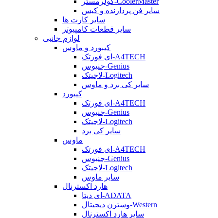
کولرمستر-CoolerMaster
سایر فن پردازنده و کیس
سایر کارت ها
سایر قطعات کامپیوتر
لوازم جانبی
کیبورد و ماوس
ای فورتک-A4TECH
جنیوس-Genius
لاجیتک-Logitech
سایر کی برد و ماوس
کیبورد
ای فورتک-A4TECH
جنیوس-Genius
لاجیتک-Logitech
سایر کی برد
ماوس
ای فورتک-A4TECH
جنیوس-Genius
لاجیتک-Logitech
سایر ماوس
هارد اکسترنال
ای دیتا-ADATA
وسترن دیجیتال-Western
سایر هارد اکسترنال