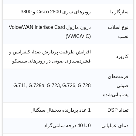
سازگار با
روترهای سری Cisco 2800 و 3800
نوع اسلات
درون ماژول Voice/WAN Interface Card
نصب
(VWIC/VIC)
افزایش ظرفیت پردازش صدا، کنفرانس و
کاربرد
فشرده‌سازی صوتی در روترهای سیسکو
فرمت‌های
صوتی
G.711, G.729a, G.723, G.726, G.728
پشتیبانی‌شده
تعداد DSP
1 عدد پردازنده دیجیتال سیگنال
دمای عملیاتی
0 تا 40 درجه سانتی‌گراد