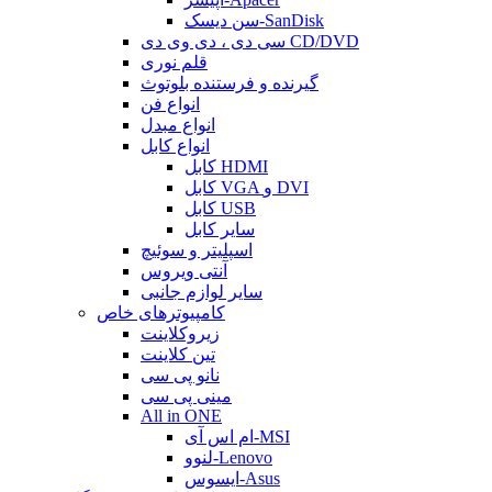
سن دیسک-SanDisk
سی دی ، دی وی دی CD/DVD
قلم نوری
گیرنده و فرستنده بلوتوث
انواع فن
انواع مبدل
انواع کابل
کابل HDMI
کابل VGA و DVI
کابل USB
سایر کابل
اسپلیتر و سوئیچ
آنتی ویروس
سایر لوازم جانبی
کامپیوترهای خاص
زیروکلاینت
تین کلاینت
نانو پی سی
مینی پی سی
All in ONE
ام اس آی-MSI
لنوو-Lenovo
ایسوس-Asus