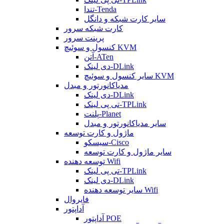
تندا-Tenda
سایر کارت شبکه و دانگل
کارت شبکه سرور
پرینت سرور
کنسول و سوئیچ KVM
آتن-ATen
دی لینک-DLink
سایر کنسول و سوئیچ KVM
مدیاکانورتور و مبدل
دی لینک-DLink
تی پی لینک-TPLink
پلنت-Planet
سایر مدیاکانورتور و مبدل
ماژول و کارت توسعه
سیسکو-Cisco
سایر ماژول و کارت توسعه
توسعه دهنده Wifi
تی پی لینک-TPLink
دی لینک-DLink
سایر توسعه دهنده Wifi
فایروال
آداپتور
آداپتور POE