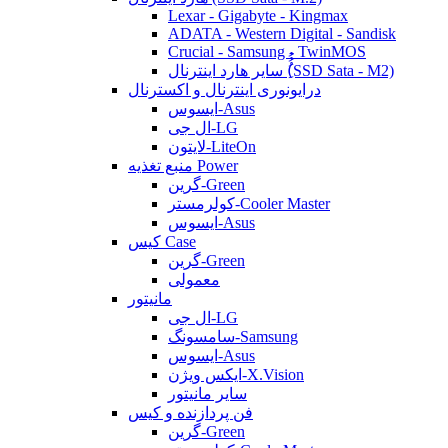
Lexar - Gigabyte - Kingmax
ADATA - Western Digital - Sandisk
Crucial - Samsung - TwinMOS
سایر هارد اینترنال (ُُُِSSD Sata - M2)
درایونوری اینترنال و اکسترنال
ایسوس-Asus
ال جی-LG
لایتون-LiteOn
منبع تغذیه Power
گرین-Green
کولرمستر-Cooler Master
ایسوس-Asus
کیس Case
گرین-Green
معمولی
مانیتور
ال جی-LG
سامسونگ-Samsung
ایسوس-Asus
ایکس ویژن-X.Vision
سایر مانیتور
فن پردازنده و کیس
گرین-Green