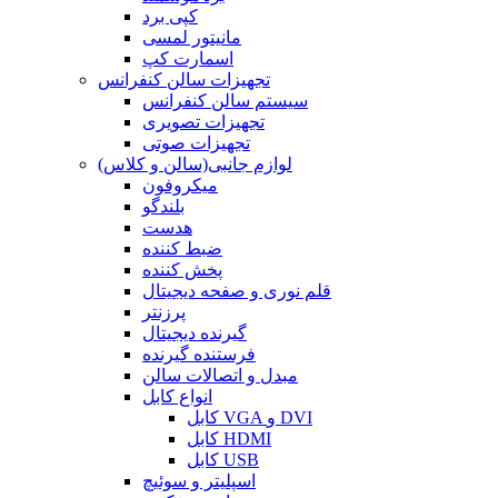
کپی برد
مانیتور لمسی
اسمارت کپ
تجهیزات سالن کنفرانس
سیستم سالن کنفرانس
تجهیزات تصویری
تجهیزات صوتی
لوازم جانبی(سالن و کلاس)
میکروفون
بلندگو
هدست
ضبط کننده
پخش کننده
قلم نوری و صفحه دیجیتال
پرزنتر
گیرنده دیجیتال
فرستنده گیرنده
مبدل و اتصالات سالن
انواع کابل
کابل VGA و DVI
کابل HDMI
کابل USB
اسپلیتر و سوئیچ