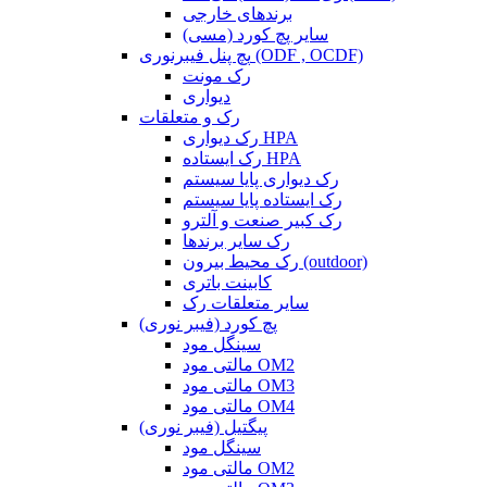
برندهای خارجی
سایر پچ کورد (مسی)
پچ پنل فیبرنوری (ODF , OCDF)
رک مونت
دیواری
رک و متعلقات
رک دیواری HPA
رک ایستاده HPA
رک دیواری پایا سیستم
رک ایستاده پایا سیستم
رک کبیر صنعت و آلترو
رک سایر برندها
رک محیط بیرون (outdoor)
کابینت باتری
سایر متعلقات رک
پچ کورد (فیبر نوری)
سینگل مود
مالتی مود OM2
مالتی مود OM3
مالتی مود OM4
پیگتیل (فیبر نوری)
سینگل مود
مالتی مود OM2