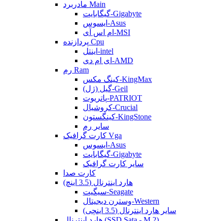
مادربرد Main
گیگابایت-Gigabyte
ایسوس-Asus
ام اس آی-MSI
پردازنده Cpu
اینتل-intel
ای ام دی-AMD
رم Ram
کینگ مکس-KingMax
گیل (ژل)-Geil
پاتریوت-PATRIOT
کروشیال-Crucial
کینگستون-KingStone
سایر رم
کارت گرافیک Vga
ایسوس-Asus
گیگابایت-Gigabyte
سایر کارت گرافیک
کارت صدا
هارد اینترنال (3.5 اینچ)
سیگیت-Seagate
وسترن دیجیتال-Western
سایر هارد اینترنال (3.5 اینچی)
هارد اینترنال (SSD Sata - M.2)