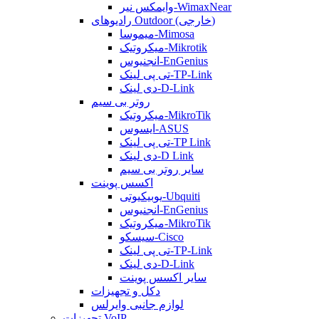
وایمکس نیر-WimaxNear
رادیوهای Outdoor (خارجی)
میموسا-Mimosa
میکروتیک-Mikrotik
انجنیوس-EnGenius
تی پی لینک-TP-Link
دی لینک-D-Link
روتر بی سیم
میکروتیک-MikroTik
ایسوس-ASUS
تی پی لینک-TP Link
دی لینک-D Link
سایر روتر بی سیم
اکسس پوینت
یوبیکیوتی-Ubquiti
انجنیوس-EnGenius
میکروتیک-MikroTik
سیسکو-Cisco
تی پی لینک-TP-Link
دی لینک-D-Link
سایر اکسس پوینت
دکل و تجهیزات
لوازم جانبی وایرلس
تجهیزات VoIP