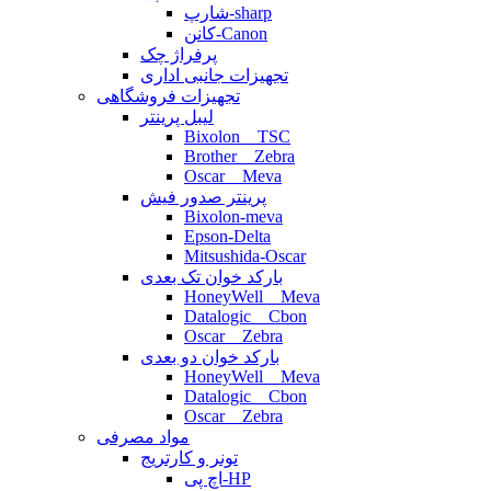
شارپ-sharp
کانن-Canon
پرفراژ چک
تجهیزات جانبی اداری
تجهیزات فروشگاهی
لیبل پرینتر
Bixolon _ TSC
Brother _ Zebra
Oscar _ Meva
پرینتر صدور فیش
Bixolon-meva
Epson-Delta
Mitsushida-Oscar
بارکد خوان تک بعدی
HoneyWell _ Meva
Datalogic _ Cbon
Oscar _ Zebra
بارکد خوان دو بعدی
HoneyWell _ Meva
Datalogic _ Cbon
Oscar _ Zebra
مواد مصرفی
تونر و کارتریج
اچ پی-HP