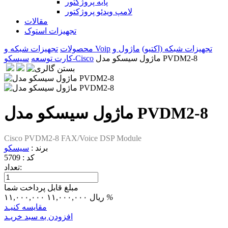
پایه پروژکتور
لامپ ویدئو پروژکتور
مقالات
تجهیزات استوک
تجهیزات شبکه (اکتیو)
ماژول و
تجهیزات شبکه و Voip
محصولات
ماژول سیسکو مدل PVDM2-8
سیسکو-Cisco
کارت توسعه
ماژول سیسکو مدل PVDM2-8
Cisco PVDM2-8 FAX/Voice DSP Module
برند :
سیسکو
کد :
5709
تعداد:
مبلغ قابل پرداخت شما
%
۱۱,۰۰۰,۰۰۰ ریال
۱۱,۰۰۰,۰۰۰
مقایسه کنیـد
افزودن به سبد خریـد