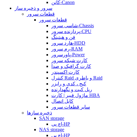
کانن-Canon
سرور و ذخیره ساز
قطعات سرور
قطعات سرور
شاسی سرور-Chassis
پردازنده سرور-CPU
فن و هیتینگ
هارد سرور-HDD
رم سرور-RAM
پاورسرور-Power
کارت شبکه سرور
کارت گرافیک و صدا
کارت اکسپندر
کنترل Raid و باطری Raid
کیج ، کدی و رایزر
ریل کیت و نگهدارنده
ماژول فیبر | کارت HBA
کابل اتصال
سایر قطعات سرور
ذخیره سازها
SAN storage
اچ پی-HP
NAS storage
اچ پی-HP