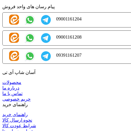
پیام رسان های واحد فروش
09001161204
09001161208
09391161207
آسان شاپ آی تی
محصولات
درباره ما
تماس با ما
حریم خصوصی
راهنمای خرید
راهنمای خرید
نحوه ارسال کالا
شرایط عودت کالا