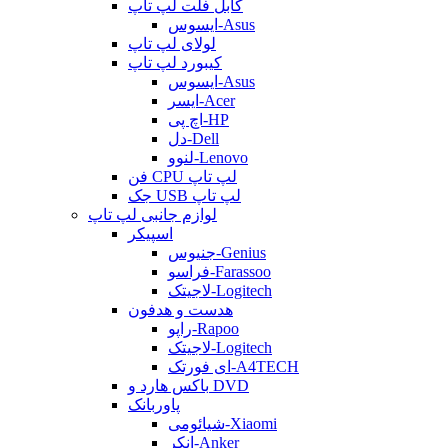
کابل فلت لپ تاپ
ایسوس-Asus
لولای لپ تاپ
کیبورد لپ تاپ
ایسوس-Asus
ایسر-Acer
اچ پی-HP
دل-Dell
لنوو-Lenovo
فن CPU لپ تاپ
جک USB لپ تاپ
لوازم جانبی لپ تاپ
اسپیکر
جنیوس-Genius
فراسو-Farassoo
لاجیتک-Logitech
هدست و هدفون
راپو-Rapoo
لاجیتک-Logitech
ای فورتک-A4TECH
باکس هارد و DVD
پاوربانک
شیائومی-Xiaomi
انکر-Anker