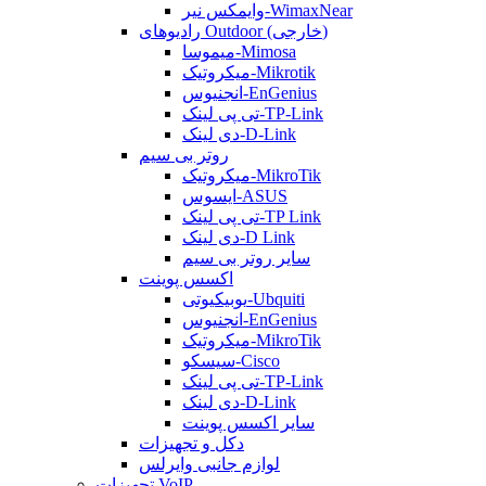
وایمکس نیر-WimaxNear
رادیوهای Outdoor (خارجی)
میموسا-Mimosa
میکروتیک-Mikrotik
انجنیوس-EnGenius
تی پی لینک-TP-Link
دی لینک-D-Link
روتر بی سیم
میکروتیک-MikroTik
ایسوس-ASUS
تی پی لینک-TP Link
دی لینک-D Link
سایر روتر بی سیم
اکسس پوینت
یوبیکیوتی-Ubquiti
انجنیوس-EnGenius
میکروتیک-MikroTik
سیسکو-Cisco
تی پی لینک-TP-Link
دی لینک-D-Link
سایر اکسس پوینت
دکل و تجهیزات
لوازم جانبی وایرلس
تجهیزات VoIP