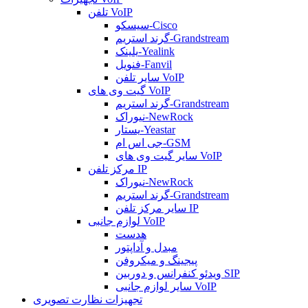
تلفن VoIP
سیسکو-Cisco
گرند استریم-Grandstream
یلینک-Yealink
فنویل-Fanvil
سایر تلفن VoIP
گیت وی های VoIP
گرند استریم-Grandstream
نیوراک-NewRock
یستار-Yeastar
جی اس ام-GSM
سایر گیت وی های VoIP
مرکز تلفن IP
نیوراک-NewRock
گرند استریم-Grandstream
سایر مرکز تلفن IP
لوازم جانبی VoIP
هدست
مبدل و آداپتور
پیجینگ و میکروفن
ویدئو کنفرانس و دوربین SIP
سایر لوازم جانبی VoIP
تجهیزات نظارت تصویری