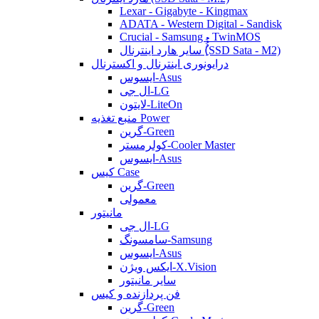
Lexar - Gigabyte - Kingmax
ADATA - Western Digital - Sandisk
Crucial - Samsung - TwinMOS
سایر هارد اینترنال (ُُُِSSD Sata - M2)
درایونوری اینترنال و اکسترنال
ایسوس-Asus
ال جی-LG
لایتون-LiteOn
منبع تغذیه Power
گرین-Green
کولرمستر-Cooler Master
ایسوس-Asus
کیس Case
گرین-Green
معمولی
مانیتور
ال جی-LG
سامسونگ-Samsung
ایسوس-Asus
ایکس ویژن-X.Vision
سایر مانیتور
فن پردازنده و کیس
گرین-Green