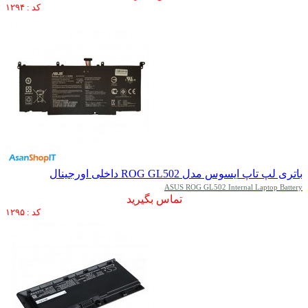
کد : ۱۲۹۴
باتری لپ تاپ ایسوس مدل ROG GL502 داخلی اورجینال
ASUS ROG GL502 Internal Laptop Battery
تماس بگیرید
کد : ۱۲۹۵