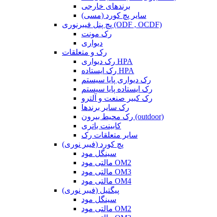
برندهای خارجی
سایر پچ کورد (مسی)
پچ پنل فیبرنوری (ODF , OCDF)
رک مونت
دیواری
رک و متعلقات
رک دیواری HPA
رک ایستاده HPA
رک دیواری پایا سیستم
رک ایستاده پایا سیستم
رک کبیر صنعت و آلترو
رک سایر برندها
رک محیط بیرون (outdoor)
کابینت باتری
سایر متعلقات رک
پچ کورد (فیبر نوری)
سینگل مود
مالتی مود OM2
مالتی مود OM3
مالتی مود OM4
پیگتیل (فیبر نوری)
سینگل مود
مالتی مود OM2