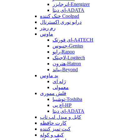
انرجایزر-Energizer
ای دیتا-ADATA
خنک کننده Coolpad
درایو نوری اکسترنال
رم ریدر
ماوس
ای فورتک-A4TECH
جنیوس-Genius
راپو-Rapoo
لاجیتک-Logitech
هترون-Hatron
بیاند-Beyond
پد ماوس
ژله ای
معمولی
فلش مموری
توشیبا-Toshiba
اچ پی-HP
ای دیتا-ADATA
کابل و مبدل لپ تاپ
کارت حافظه
کیت تمیز کننده
کیف و کوله