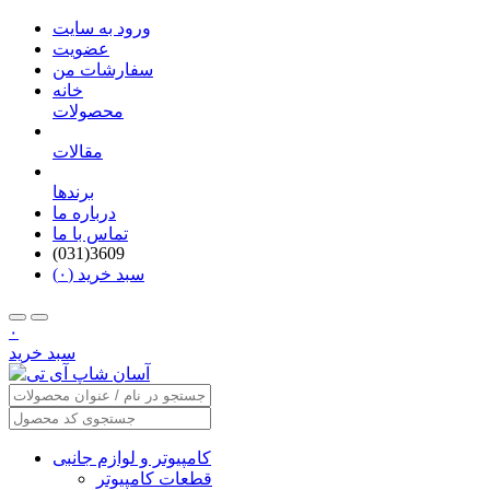
ورود به سایت
عضویت
سفارشات من
خانه
محصولات
مقالات
برندها
درباره ما
تماس با ما
(031)3609
سبد خرید (۰)
۰
سبد خرید
کامپیوتر و لوازم جانبی
قطعات کامپیوتر