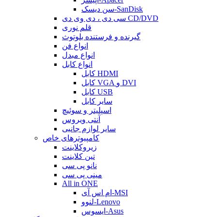
سن دیسک-SanDisk
سی دی ، دی وی دی CD/DVD
قلم نوری
گیرنده و فرستنده بلوتوث
انواع فن
انواع مبدل
انواع کابل
کابل HDMI
کابل VGA و DVI
کابل USB
سایر کابل
اسپلیتر و سوئیچ
آنتی ویروس
سایر لوازم جانبی
کامپیوترهای خاص
زیروکلاینت
تین کلاینت
نانو پی سی
مینی پی سی
All in ONE
ام اس آی-MSI
لنوو-Lenovo
ایسوس-Asus