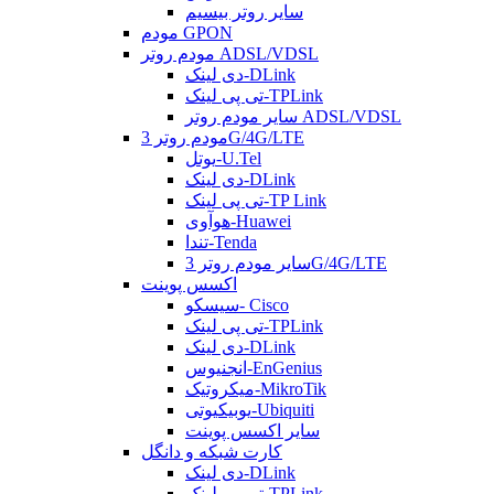
سایر روتر بیسیم
مودم GPON
مودم روتر ADSL/VDSL
دی لینک-DLink
تی پی لینک-TPLink
سایر مودم روتر ADSL/VDSL
مودم روتر 3G/4G/LTE
یوتل-U.Tel
دی لینک-DLink
تی پی لینک-TP Link
هوآوی-Huawei
تندا-Tenda
سایر مودم روتر 3G/4G/LTE
اکسس پوینت
سیسکو- Cisco
تی پی لینک-TPLink
دی لینک-DLink
انجنیوس-EnGenius
میکروتیک-MikroTik
یوبیکیوتی-Ubiquiti
سایر اکسس پوینت
کارت شبکه و دانگل
دی لینک-DLink
تی پی لینک-TPLink