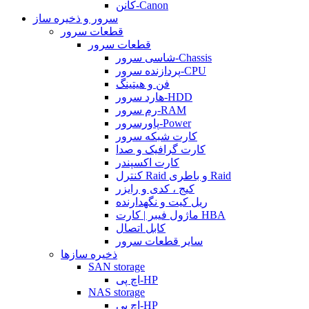
کانن-Canon
سرور و ذخیره ساز
قطعات سرور
قطعات سرور
شاسی سرور-Chassis
پردازنده سرور-CPU
فن و هیتینگ
هارد سرور-HDD
رم سرور-RAM
پاورسرور-Power
کارت شبکه سرور
کارت گرافیک و صدا
کارت اکسپندر
کنترل Raid و باطری Raid
کیج ، کدی و رایزر
ریل کیت و نگهدارنده
ماژول فیبر | کارت HBA
کابل اتصال
سایر قطعات سرور
ذخیره سازها
SAN storage
اچ پی-HP
NAS storage
اچ پی-HP