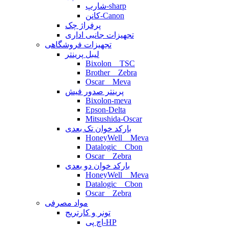
شارپ-sharp
کانن-Canon
پرفراژ چک
تجهیزات جانبی اداری
تجهیزات فروشگاهی
لیبل پرینتر
Bixolon _ TSC
Brother _ Zebra
Oscar _ Meva
پرینتر صدور فیش
Bixolon-meva
Epson-Delta
Mitsushida-Oscar
بارکد خوان تک بعدی
HoneyWell _ Meva
Datalogic _ Cbon
Oscar _ Zebra
بارکد خوان دو بعدی
HoneyWell _ Meva
Datalogic _ Cbon
Oscar _ Zebra
مواد مصرفی
تونر و کارتریج
اچ پی-HP