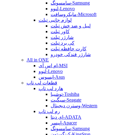
سامسونگ-Samsung
لنوو-Lenovo
مایکروسافت-Microsoft
لوازم جانبی تبلت
لیبل و ضد خش تبلت
کاور تبلت
شارژر تبلت
کی برد تبلت
کارت حافظه تبلت
شارژر فندکی خودرو
All in ONE
ام اس آی-MSI
لنوو-Lenovo
ایسوس-Asus
قطعات لپ تاپ
هارد لپ تاپ
توشیبا-Toshiba
سیگیت-Seagate
وسترن دیجیتال-Western
رم لپ تاپ
ای دیتا-ADATA
اپیسر-Apacer
سامسونگ-Samsung
کینگستون-KingSton