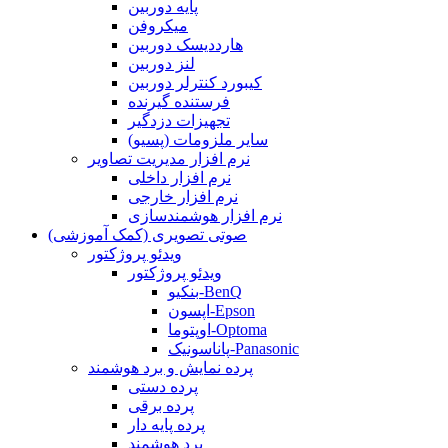
پایه دوربین
میکروفن
هارددیسک دوربین
لنز دوربین
کیبورد کنترلر دوربین
فرستنده گیرنده
تجهیزات دزدگیر
سایر ملزومات (پسیو)
نرم افزار مدیریت تصاویر
نرم افزار داخلی
نرم افزار خارجی
نرم افزار هوشمندسازی
صوتی تصویری (کمک آموزشی)
ویدئو پروژکتور
ویدئو پروژکتور
بنکیو-BenQ
اپسون-Epson
اوپتوما-Optoma
پاناسونیک-Panasonic
پرده نمایش و برد هوشمند
پرده دستی
پرده برقی
پرده پایه دار
برد هوشمند