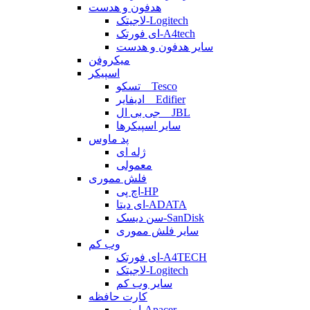
هدفون و هدست
لاجیتک-Logitech
ای فورتک-A4tech
سایر هدفون و هدست
میکروفن
اسپیکر
تسکو _ Tesco
ادیفایر _ Edifier
جی بی ال _ JBL
سایر اسپیکرها
پد ماوس
ژله ای
معمولی
فلش مموری
اچ پی-HP
ای دیتا-ADATA
سن دیسک-SanDisk
سایر فلش مموری
وب کم
ای فورتک-A4TECH
لاجیتک-Logitech
سایر وب کم
کارت حافظه
اپیسر-Apacer