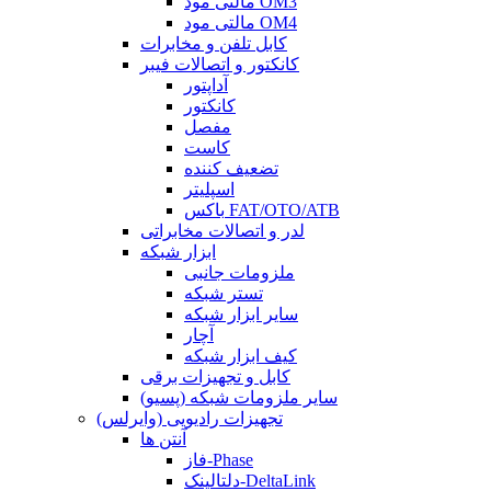
مالتی مود OM3
مالتی مود OM4
کابل تلفن و مخابرات
کانکتور و اتصالات فیبر
آداپتور
کانکتور
مفصل
کاست
تضعیف کننده
اسپلیتر
باکس FAT/OTO/ATB
لدر و اتصالات مخابراتی
ابزار شبکه
ملزومات جانبی
تستر شبکه
سایر ابزار شبکه
آچار
کیف ابزار شبکه
کابل و تجهیزات برقی
سایر ملزومات شبکه (پسیو)
تجهیزات رادیویی (وایرلس)
آنتن ها
فاز-Phase
دلتالینک-DeltaLink