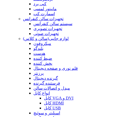
کپی برد
مانیتور لمسی
اسمارت کپ
تجهیزات سالن کنفرانس
سیستم سالن کنفرانس
تجهیزات تصویری
تجهیزات صوتی
لوازم جانبی(سالن و کلاس)
میکروفون
بلندگو
هدست
ضبط کننده
پخش کننده
قلم نوری و صفحه دیجیتال
پرزنتر
گیرنده دیجیتال
فرستنده گیرنده
مبدل و اتصالات سالن
انواع کابل
کابل VGA و DVI
کابل HDMI
کابل USB
اسپلیتر و سوئیچ