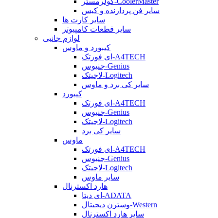
کولرمستر-CoolerMaster
سایر فن پردازنده و کیس
سایر کارت ها
سایر قطعات کامپیوتر
لوازم جانبی
کیبورد و ماوس
ای فورتک-A4TECH
جنیوس-Genius
لاجیتک-Logitech
سایر کی برد و ماوس
کیبورد
ای فورتک-A4TECH
جنیوس-Genius
لاجیتک-Logitech
سایر کی برد
ماوس
ای فورتک-A4TECH
جنیوس-Genius
لاجیتک-Logitech
سایر ماوس
هارد اکسترنال
ای دیتا-ADATA
وسترن دیجیتال-Western
سایر هارد اکسترنال