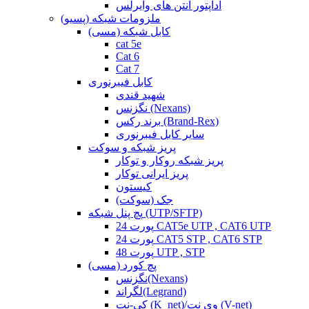
آداپتور آنتن های وایرلس
ملزومات شبکه (پسیو)
کابل شبکه (مسی)
cat 5e
Cat 6
Cat 7
کابل فیبرنوری
شهید قندی
نگزنس (Nexans)
برند رکس (Brand-Rex)
سایر کابل فیبرنوری
پریز شبکه و سوکت
پریز شبکه روکار و توکار
پریز ایرانی توکار
کیستون
جک (سوکت)
پچ پنل شبکه (UTP/SFTP)
24 پورت CAT5e UTP , CAT6 UTP
24 پورت CAT5 STP , CAT6 STP
48 پورت UTP , STP
پچ کورد (مسی)
نگزنس(Nexans)
لگراند(Legrand)
کی-نت (K_net)/وی نت (V-net)