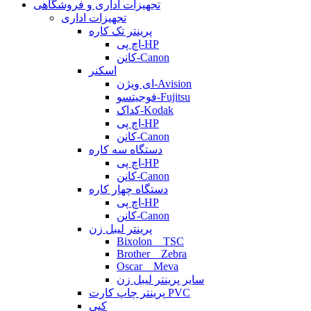
تجهیزات اداری و فروشگاهی
تجهیزات اداری
پرینتر تک کاره
اچ پی-HP
کانن-Canon
اسکنر
ای ویژن-Avision
فوجیتسو-Fujitsu
کداک-Kodak
اچ پی-HP
کانن-Canon
دستگاه سه کاره
اچ پی-HP
کانن-Canon
دستگاه چهار کاره
اچ پی-HP
کانن-Canon
پرینتر لیبل زن
Bixolon _ TSC
Brother _ Zebra
Oscar _ Meva
سایر پرینتر لیبل زن
پرینتر چاپ کارت PVC
کپی