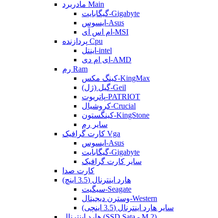
مادربرد Main
گیگابایت-Gigabyte
ایسوس-Asus
ام اس آی-MSI
پردازنده Cpu
اینتل-intel
ای ام دی-AMD
رم Ram
کینگ مکس-KingMax
گیل (ژل)-Geil
پاتریوت-PATRIOT
کروشیال-Crucial
کینگستون-KingStone
سایر رم
کارت گرافیک Vga
ایسوس-Asus
گیگابایت-Gigabyte
سایر کارت گرافیک
کارت صدا
هارد اینترنال (3.5 اینچ)
سیگیت-Seagate
وسترن دیجیتال-Western
سایر هارد اینترنال (3.5 اینچی)
هارد اینترنال (SSD Sata - M.2)