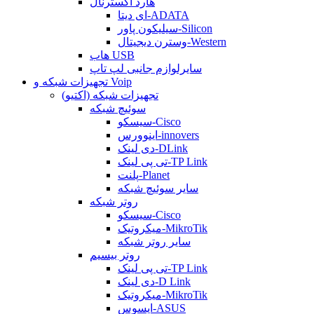
هارد اکسترنال
ای دیتا-ADATA
سیلیکون پاور-Silicon
وسترن دیجیتال-Western
هاب USB
سایرلوازم جانبی لپ تاپ
تجهیزات شبکه و Voip
تجهیزات شبکه (اکتیو)
سوئیچ شبکه
سیسکو-Cisco
اینوورس-innovers
دی لینک-DLink
تی پی لینک-TP Link
پلنت-Planet
سایر سوئیچ شبکه
روتر شبکه
سیسکو-Cisco
میکروتیک-MikroTik
سایر روتر شبکه
روتر بیسیم
تی پی لینک-TP Link
دی لینک-D Link
میکروتیک-MikroTik
ایسوس-ASUS