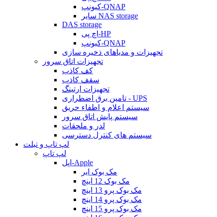
کیونپ-QNAP
سایر NAS storage
DAS storage
اچ پی-HP
کیونپ-QNAP
تجهیزات و مدیاهای ذخیره سازی
تجهیزات اتاق سرور
کف کاذب
سقف کاذب
تجهیزات ارتینگ
تامین برق اضطراری - UPS
سیستم اعلام و اطفاء حریق
سیستم پایش اتاق سرور
لدر و ملحقات
سیستم های کنترل دسترسی
لپ تاپ و تبلت
لپ تاپ
اپل-Apple
مک بوک ایر
مک بوک 12 اینچ
مک بوک پرو 13 اینچ
مک بوک پرو 14 اینچ
مک بوک پرو 15 اینچ