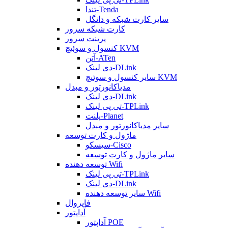
تندا-Tenda
سایر کارت شبکه و دانگل
کارت شبکه سرور
پرینت سرور
کنسول و سوئیچ KVM
آتن-ATen
دی لینک-DLink
سایر کنسول و سوئیچ KVM
مدیاکانورتور و مبدل
دی لینک-DLink
تی پی لینک-TPLink
پلنت-Planet
سایر مدیاکانورتور و مبدل
ماژول و کارت توسعه
سیسکو-Cisco
سایر ماژول و کارت توسعه
توسعه دهنده Wifi
تی پی لینک-TPLink
دی لینک-DLink
سایر توسعه دهنده Wifi
فایروال
آداپتور
آداپتور POE