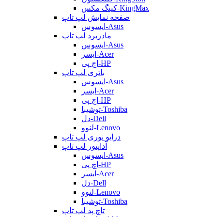
کینگ مکس-KingMax
صفحه نمایش لپ تاپ
ایسوس-Asus
مادربرد لپ تاپ
ایسوس-Asus
ایسر-Acer
اچ پی-HP
باتری لپ تاپ
ایسوس-Asus
ایسر-Acer
اچ پی-HP
توشیبا-Toshiba
دل-Dell
لنوو-Lenovo
درایو نوری لپ تاپ
آداپتور لپ تاپ
ایسوس-Asus
اچ پی-HP
ایسر-Acer
دل-Dell
لنوو-Lenovo
توشیبا-Toshiba
تاچ پد لپ تاپ