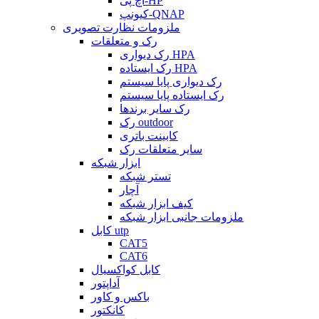
اچ پی-HP
کیونپ-QNAP
ملزومات نظارت تصویری
رک و متعلقات
رک دیواری HPA
رک ایستاده HPA
رک دیواری پایا سیستم
رک ایستاده پایا سیستم
رک سایر برندها
رک outdoor
کابینت باتری
سایر متعلقات رک
ابزار شبکه
تستر شبکه
آچار
کیف ابزار شبکه
ملزومات جانبی ابزار شبکه
کابل utp
CAT5
CAT6
کابل کواکسیال
آداپتور
باکس و کاور
کانکتور