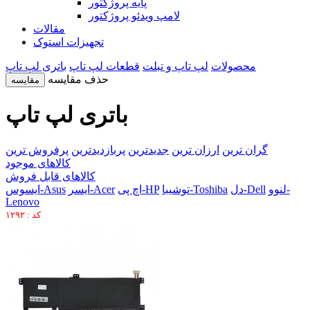
پایه پروژکتور
لامپ ویدئو پروژکتور
مقالات
تجهیزات استوک
محصولات
لپ تاپ و تبلت
قطعات لپ تاپ
باتری لپ تاپ
حذف مقایسه
مقایسه
باتری لپ تاپ
گران ترین
ارزان ترین
جدیدترین
پربازدیدترین
پرفروش ترین
کالاهای موجود
کالاهای قابل فروش
لنوو-
دل-Dell
توشیبا-Toshiba
اچ پی-HP
ایسر-Acer
ایسوس-Asus
Lenovo
کد : ۱۲۹۲