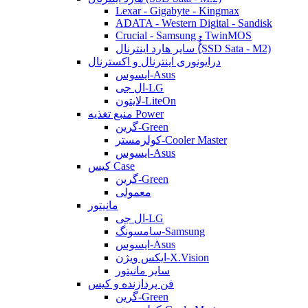
Lexar - Gigabyte - Kingmax
ADATA - Western Digital - Sandisk
Crucial - Samsung - TwinMOS
سایر هارد اینترنال (ُُُِSSD Sata - M2)
درایونوری اینترنال و اکسترنال
ایسوس-Asus
ال جی-LG
لایتون-LiteOn
منبع تغذیه Power
گرین-Green
کولرمستر-Cooler Master
ایسوس-Asus
کیس Case
گرین-Green
معمولی
مانیتور
ال جی-LG
سامسونگ-Samsung
ایسوس-Asus
ایکس ویژن-X.Vision
سایر مانیتور
فن پردازنده و کیس
گرین-Green