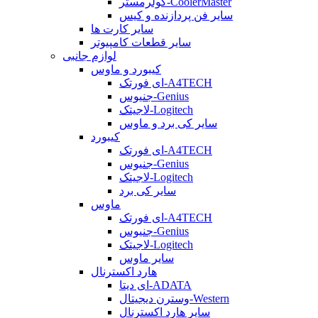
کولرمستر-CoolerMaster
سایر فن پردازنده و کیس
سایر کارت ها
سایر قطعات کامپیوتر
لوازم جانبی
کیبورد و ماوس
ای فورتک-A4TECH
جنیوس-Genius
لاجیتک-Logitech
سایر کی برد و ماوس
کیبورد
ای فورتک-A4TECH
جنیوس-Genius
لاجیتک-Logitech
سایر کی برد
ماوس
ای فورتک-A4TECH
جنیوس-Genius
لاجیتک-Logitech
سایر ماوس
هارد اکسترنال
ای دیتا-ADATA
وسترن دیجیتال-Western
سایر هارد اکسترنال