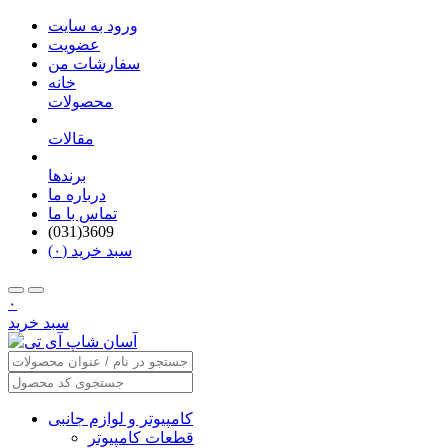
ورود به سایت
عضویت
سفارشات من
خانه
محصولات
مقالات
برندها
درباره ما
تماس با ما
(031)3609
سبد خرید (۰)
۰
سبد خرید
کامپیوتر و لوازم جانبی
قطعات کامپیوتر