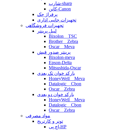
شارپ-sharp
کانن-Canon
پرفراژ چک
تجهیزات جانبی اداری
تجهیزات فروشگاهی
لیبل پرینتر
Bixolon _ TSC
Brother _ Zebra
Oscar _ Meva
پرینتر صدور فیش
Bixolon-meva
Epson-Delta
Mitsushida-Oscar
بارکد خوان تک بعدی
HoneyWell _ Meva
Datalogic _ Cbon
Oscar _ Zebra
بارکد خوان دو بعدی
HoneyWell _ Meva
Datalogic _ Cbon
Oscar _ Zebra
مواد مصرفی
تونر و کارتریج
اچ پی-HP