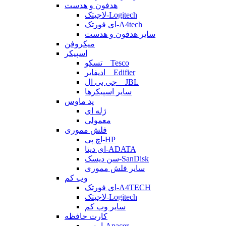
هدفون و هدست
لاجیتک-Logitech
ای فورتک-A4tech
سایر هدفون و هدست
میکروفن
اسپیکر
تسکو _ Tesco
ادیفایر _ Edifier
جی بی ال _ JBL
سایر اسپیکرها
پد ماوس
ژله ای
معمولی
فلش مموری
اچ پی-HP
ای دیتا-ADATA
سن دیسک-SanDisk
سایر فلش مموری
وب کم
ای فورتک-A4TECH
لاجیتک-Logitech
سایر وب کم
کارت حافظه
اپیسر-Apacer