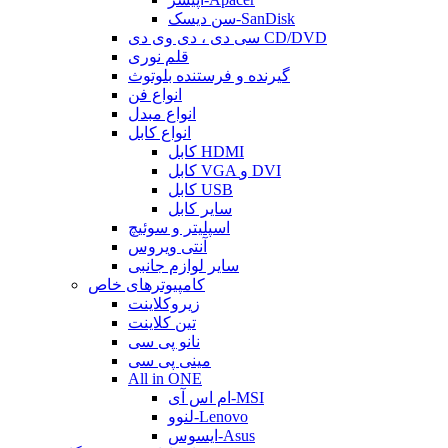
سن دیسک-SanDisk
سی دی ، دی وی دی CD/DVD
قلم نوری
گیرنده و فرستنده بلوتوث
انواع فن
انواع مبدل
انواع کابل
کابل HDMI
کابل VGA و DVI
کابل USB
سایر کابل
اسپلیتر و سوئیچ
آنتی ویروس
سایر لوازم جانبی
کامپیوترهای خاص
زیروکلاینت
تین کلاینت
نانو پی سی
مینی پی سی
All in ONE
ام اس آی-MSI
لنوو-Lenovo
ایسوس-Asus