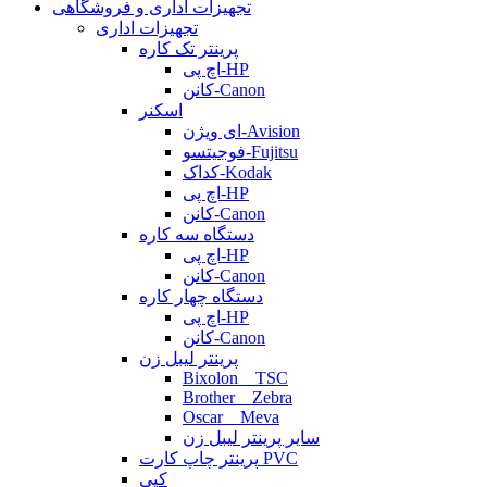
تجهیزات اداری و فروشگاهی
تجهیزات اداری
پرینتر تک کاره
اچ پی-HP
کانن-Canon
اسکنر
ای ویژن-Avision
فوجیتسو-Fujitsu
کداک-Kodak
اچ پی-HP
کانن-Canon
دستگاه سه کاره
اچ پی-HP
کانن-Canon
دستگاه چهار کاره
اچ پی-HP
کانن-Canon
پرینتر لیبل زن
Bixolon _ TSC
Brother _ Zebra
Oscar _ Meva
سایر پرینتر لیبل زن
پرینتر چاپ کارت PVC
کپی