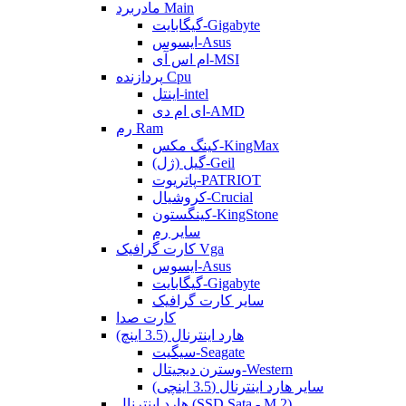
مادربرد Main
گیگابایت-Gigabyte
ایسوس-Asus
ام اس آی-MSI
پردازنده Cpu
اینتل-intel
ای ام دی-AMD
رم Ram
کینگ مکس-KingMax
گیل (ژل)-Geil
پاتریوت-PATRIOT
کروشیال-Crucial
کینگستون-KingStone
سایر رم
کارت گرافیک Vga
ایسوس-Asus
گیگابایت-Gigabyte
سایر کارت گرافیک
کارت صدا
هارد اینترنال (3.5 اینچ)
سیگیت-Seagate
وسترن دیجیتال-Western
سایر هارد اینترنال (3.5 اینچی)
هارد اینترنال (SSD Sata - M.2)