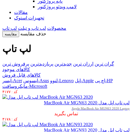
پایه پروژکتور
لامپ ویدئو پروژکتور
مقالات
تجهیزات استوک
محصولات
لپ تاپ و تبلت
لپ تاپ
حذف مقایسه
مقایسه
لپ تاپ
گران ترین
ارزان ترین
جدیدترین
پربازدیدترین
پرفروش ترین
کالاهای موجود
کالاهای قابل فروش
اچ پی-HP
اپل-Apple
لنوو-Lenovo
ایسوس-Asus
ایسر-Acer
مایکروسافت-Microsoft
کد : ۴۱۷۷
لپ تاپ اپل مدل MacBook Air MGN63 2020
Apple MacBook Air MGN63 2020 Laptop
تماس بگیرید
کد : ۴۱۷۸
لپ تاپ اپل مدل MacBook Air MGN93 2020