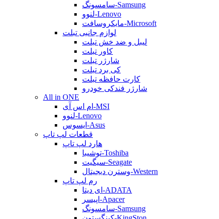
سامسونگ-Samsung
لنوو-Lenovo
مایکروسافت-Microsoft
لوازم جانبی تبلت
لیبل و ضد خش تبلت
کاور تبلت
شارژر تبلت
کی برد تبلت
کارت حافظه تبلت
شارژر فندکی خودرو
All in ONE
ام اس آی-MSI
لنوو-Lenovo
ایسوس-Asus
قطعات لپ تاپ
هارد لپ تاپ
توشیبا-Toshiba
سیگیت-Seagate
وسترن دیجیتال-Western
رم لپ تاپ
ای دیتا-ADATA
اپیسر-Apacer
سامسونگ-Samsung
کینگستون-KingSton