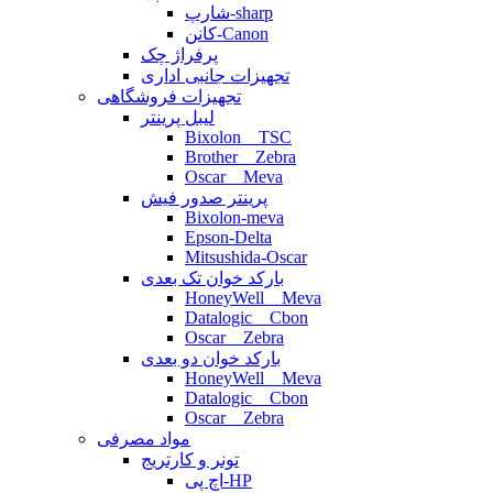
شارپ-sharp
کانن-Canon
پرفراژ چک
تجهیزات جانبی اداری
تجهیزات فروشگاهی
لیبل پرینتر
Bixolon _ TSC
Brother _ Zebra
Oscar _ Meva
پرینتر صدور فیش
Bixolon-meva
Epson-Delta
Mitsushida-Oscar
بارکد خوان تک بعدی
HoneyWell _ Meva
Datalogic _ Cbon
Oscar _ Zebra
بارکد خوان دو بعدی
HoneyWell _ Meva
Datalogic _ Cbon
Oscar _ Zebra
مواد مصرفی
تونر و کارتریج
اچ پی-HP