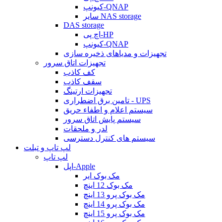
کیونپ-QNAP
سایر NAS storage
DAS storage
اچ پی-HP
کیونپ-QNAP
تجهیزات و مدیاهای ذخیره سازی
تجهیزات اتاق سرور
کف کاذب
سقف کاذب
تجهیزات ارتینگ
تامین برق اضطراری - UPS
سیستم اعلام و اطفاء حریق
سیستم پایش اتاق سرور
لدر و ملحقات
سیستم های کنترل دسترسی
لپ تاپ و تبلت
لپ تاپ
اپل-Apple
مک بوک ایر
مک بوک 12 اینچ
مک بوک پرو 13 اینچ
مک بوک پرو 14 اینچ
مک بوک پرو 15 اینچ