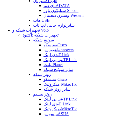
هارد اکسترنال
ای دیتا-ADATA
سیلیکون پاور-Silicon
وسترن دیجیتال-Western
هاب USB
سایرلوازم جانبی لپ تاپ
تجهیزات شبکه و Voip
تجهیزات شبکه (اکتیو)
سوئیچ شبکه
سیسکو-Cisco
اینوورس-innovers
دی لینک-DLink
تی پی لینک-TP Link
پلنت-Planet
سایر سوئیچ شبکه
روتر شبکه
سیسکو-Cisco
میکروتیک-MikroTik
سایر روتر شبکه
روتر بیسیم
تی پی لینک-TP Link
دی لینک-D Link
میکروتیک-MikroTik
ایسوس-ASUS