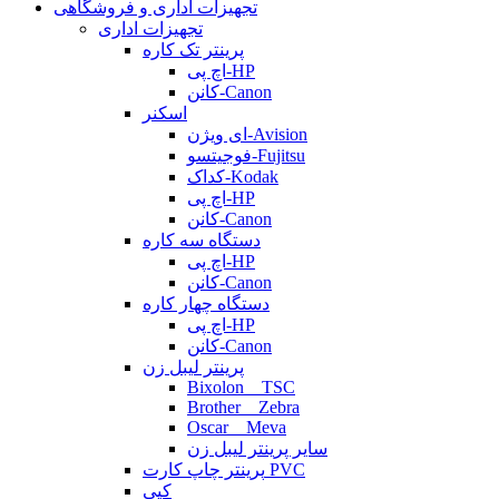
تجهیزات اداری و فروشگاهی
تجهیزات اداری
پرینتر تک کاره
اچ پی-HP
کانن-Canon
اسکنر
ای ویژن-Avision
فوجیتسو-Fujitsu
کداک-Kodak
اچ پی-HP
کانن-Canon
دستگاه سه کاره
اچ پی-HP
کانن-Canon
دستگاه چهار کاره
اچ پی-HP
کانن-Canon
پرینتر لیبل زن
Bixolon _ TSC
Brother _ Zebra
Oscar _ Meva
سایر پرینتر لیبل زن
پرینتر چاپ کارت PVC
کپی