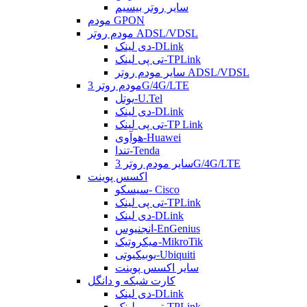
سایر روتر بیسیم
مودم GPON
مودم روتر ADSL/VDSL
دی لینک-DLink
تی پی لینک-TPLink
سایر مودم روتر ADSL/VDSL
مودم روتر 3G/4G/LTE
یوتل-U.Tel
دی لینک-DLink
تی پی لینک-TP Link
هوآوی-Huawei
تندا-Tenda
سایر مودم روتر 3G/4G/LTE
اکسس پوینت
سیسکو- Cisco
تی پی لینک-TPLink
دی لینک-DLink
انجنیوس-EnGenius
میکروتیک-MikroTik
یوبیکیوتی-Ubiquiti
سایر اکسس پوینت
کارت شبکه و دانگل
دی لینک-DLink
تی پی لینک-TPLink