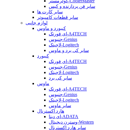
کولرمستر-CoolerMaster
سایر فن پردازنده و کیس
سایر کارت ها
سایر قطعات کامپیوتر
لوازم جانبی
کیبورد و ماوس
ای فورتک-A4TECH
جنیوس-Genius
لاجیتک-Logitech
سایر کی برد و ماوس
کیبورد
ای فورتک-A4TECH
جنیوس-Genius
لاجیتک-Logitech
سایر کی برد
ماوس
ای فورتک-A4TECH
جنیوس-Genius
لاجیتک-Logitech
سایر ماوس
هارد اکسترنال
ای دیتا-ADATA
وسترن دیجیتال-Western
سایر هارد اکسترنال