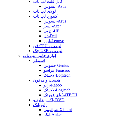
کابل فلت لپ تاپ
ایسوس-Asus
لولای لپ تاپ
کیبورد لپ تاپ
ایسوس-Asus
ایسر-Acer
اچ پی-HP
دل-Dell
لنوو-Lenovo
فن CPU لپ تاپ
جک USB لپ تاپ
لوازم جانبی لپ تاپ
اسپیکر
جنیوس-Genius
فراسو-Farassoo
لاجیتک-Logitech
هدست و هدفون
راپو-Rapoo
لاجیتک-Logitech
ای فورتک-A4TECH
باکس هارد و DVD
پاوربانک
شیائومی-Xiaomi
انکر-Anker