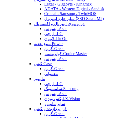
Lexar - Gigabyte - Kingmax
ADATA - Western Digital - Sandisk
Crucial - Samsung - TwinMOS
سایر هارد اینترنال (ُُُِSSD Sata - M2)
درایونوری اینترنال و اکسترنال
ایسوس-Asus
ال جی-LG
لایتون-LiteOn
منبع تغذیه Power
گرین-Green
کولرمستر-Cooler Master
ایسوس-Asus
کیس Case
گرین-Green
معمولی
مانیتور
ال جی-LG
سامسونگ-Samsung
ایسوس-Asus
ایکس ویژن-X.Vision
سایر مانیتور
فن پردازنده و کیس
گرین-Green