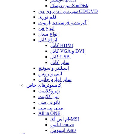
سن دیسک-SanDisk
سی دی ، دی وی دی CD/DVD
قلم نوری
گیرنده و فرستنده بلوتوث
انواع فن
انواع مبدل
انواع کابل
کابل HDMI
کابل VGA و DVI
کابل USB
سایر کابل
اسپلیتر و سوئیچ
آنتی ویروس
سایر لوازم جانبی
کامپیوترهای خاص
زیروکلاینت
تین کلاینت
نانو پی سی
مینی پی سی
All in ONE
ام اس آی-MSI
لنوو-Lenovo
ایسوس-Asus