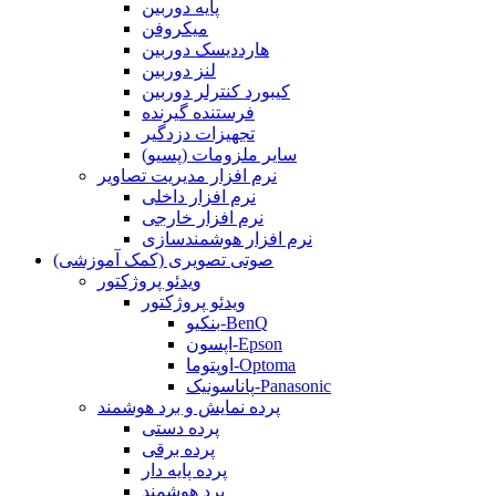
پایه دوربین
میکروفن
هارددیسک دوربین
لنز دوربین
کیبورد کنترلر دوربین
فرستنده گیرنده
تجهیزات دزدگیر
سایر ملزومات (پسیو)
نرم افزار مدیریت تصاویر
نرم افزار داخلی
نرم افزار خارجی
نرم افزار هوشمندسازی
صوتی تصویری (کمک آموزشی)
ویدئو پروژکتور
ویدئو پروژکتور
بنکیو-BenQ
اپسون-Epson
اوپتوما-Optoma
پاناسونیک-Panasonic
پرده نمایش و برد هوشمند
پرده دستی
پرده برقی
پرده پایه دار
برد هوشمند