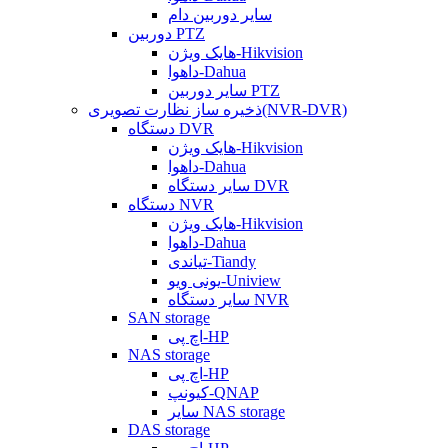
سایر دوربین دام
دوربین PTZ
هایک ویژن-Hikvision
داهوا-Dahua
سایر دوربین PTZ
ذخیره ساز نظارت تصویری(NVR-DVR)
دستگاه DVR
هایک ویژن-Hikvision
داهوا-Dahua
سایر دستگاه DVR
دستگاه NVR
هایک ویژن-Hikvision
داهوا-Dahua
تیاندی-Tiandy
یونی ویو-Uniview
سایر دستگاه NVR
SAN storage
اچ پی-HP
NAS storage
اچ پی-HP
کیونپ-QNAP
سایر NAS storage
DAS storage