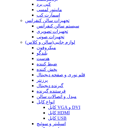
کپی برد
مانیتور لمسی
اسمارت کپ
تجهیزات سالن کنفرانس
سیستم سالن کنفرانس
تجهیزات تصویری
تجهیزات صوتی
لوازم جانبی(سالن و کلاس)
میکروفون
بلندگو
هدست
ضبط کننده
پخش کننده
قلم نوری و صفحه دیجیتال
پرزنتر
گیرنده دیجیتال
فرستنده گیرنده
مبدل و اتصالات سالن
انواع کابل
کابل VGA و DVI
کابل HDMI
کابل USB
اسپلیتر و سوئیچ