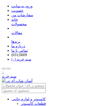
ورود به سایت
عضویت
سفارشات من
خانه
محصولات
مقالات
برندها
درباره ما
تماس با ما
(031)3609
سبد خرید (۰)
۰
سبد خرید
کامپیوتر و لوازم جانبی
قطعات کامپیوتر