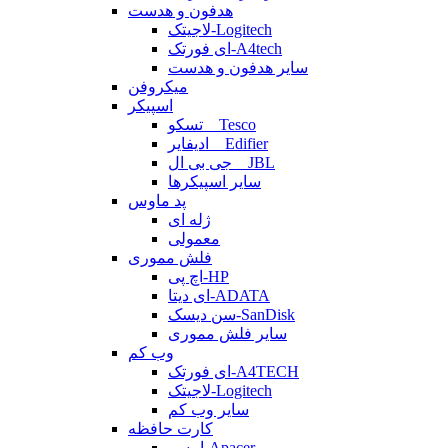
هدفون و هدست
لاجیتک-Logitech
ای فورتک-A4tech
سایر هدفون و هدست
میکروفن
اسپیکر
تسکو _ Tesco
ادیفایر _ Edifier
جی بی ال _ JBL
سایر اسپیکرها
پد ماوس
ژله ای
معمولی
فلش مموری
اچ پی-HP
ای دیتا-ADATA
سن دیسک-SanDisk
سایر فلش مموری
وب کم
ای فورتک-A4TECH
لاجیتک-Logitech
سایر وب کم
کارت حافظه
اپیسر-Apacer