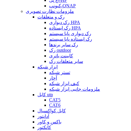
اچ پی-HP
کیونپ-QNAP
ملزومات نظارت تصویری
رک و متعلقات
رک دیواری HPA
رک ایستاده HPA
رک دیواری پایا سیستم
رک ایستاده پایا سیستم
رک سایر برندها
رک outdoor
کابینت باتری
سایر متعلقات رک
ابزار شبکه
تستر شبکه
آچار
کیف ابزار شبکه
ملزومات جانبی ابزار شبکه
کابل utp
CAT5
CAT6
کابل کواکسیال
آداپتور
باکس و کاور
کانکتور