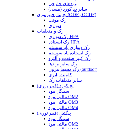
برندهای خارجی
سایر پچ کورد (مسی)
پچ پنل فیبرنوری (ODF , OCDF)
رک مونت
دیواری
رک و متعلقات
رک دیواری HPA
رک ایستاده HPA
رک دیواری پایا سیستم
رک ایستاده پایا سیستم
رک کبیر صنعت و آلترو
رک سایر برندها
رک محیط بیرون (outdoor)
کابینت باتری
سایر متعلقات رک
پچ کورد (فیبر نوری)
سینگل مود
مالتی مود OM2
مالتی مود OM3
مالتی مود OM4
پیگتیل (فیبر نوری)
سینگل مود
مالتی مود OM2