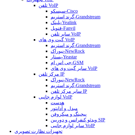
تلفن VoIP
سیسکو-Cisco
گرند استریم-Grandstream
یلینک-Yealink
فنویل-Fanvil
سایر تلفن VoIP
گیت وی های VoIP
گرند استریم-Grandstream
نیوراک-NewRock
یستار-Yeastar
جی اس ام-GSM
سایر گیت وی های VoIP
مرکز تلفن IP
نیوراک-NewRock
گرند استریم-Grandstream
سایر مرکز تلفن IP
لوازم جانبی VoIP
هدست
مبدل و آداپتور
پیجینگ و میکروفن
ویدئو کنفرانس و دوربین SIP
سایر لوازم جانبی VoIP
تجهیزات نظارت تصویری