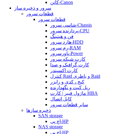
کانن-Canon
سرور و ذخیره ساز
قطعات سرور
قطعات سرور
شاسی سرور-Chassis
پردازنده سرور-CPU
فن و هیتینگ
هارد سرور-HDD
رم سرور-RAM
پاورسرور-Power
کارت شبکه سرور
کارت گرافیک و صدا
کارت اکسپندر
کنترل Raid و باطری Raid
کیج ، کدی و رایزر
ریل کیت و نگهدارنده
ماژول فیبر | کارت HBA
کابل اتصال
سایر قطعات سرور
ذخیره سازها
SAN storage
اچ پی-HP
NAS storage
اچ پی-HP