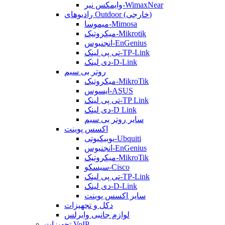
وایمکس نیر-WimaxNear
رادیوهای Outdoor (خارجی)
میموسا-Mimosa
میکروتیک-Mikrotik
انجنیوس-EnGenius
تی پی لینک-TP-Link
دی لینک-D-Link
روتر بی سیم
میکروتیک-MikroTik
ایسوس-ASUS
تی پی لینک-TP Link
دی لینک-D Link
سایر روتر بی سیم
اکسس پوینت
یوبیکیوتی-Ubquiti
انجنیوس-EnGenius
میکروتیک-MikroTik
سیسکو-Cisco
تی پی لینک-TP-Link
دی لینک-D-Link
سایر اکسس پوینت
دکل و تجهیزات
لوازم جانبی وایرلس
تجهیزات VoIP