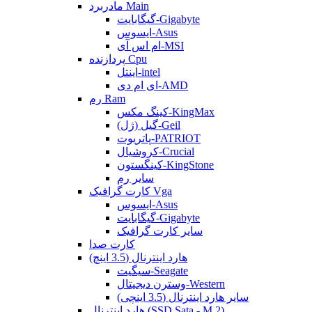
مادربرد Main
گیگابایت-Gigabyte
ایسوس-Asus
ام اس آی-MSI
پردازنده Cpu
اینتل-intel
ای ام دی-AMD
رم Ram
کینگ مکس-KingMax
گیل (ژل)-Geil
پاتریوت-PATRIOT
کروشیال-Crucial
کینگستون-KingStone
سایر رم
کارت گرافیک Vga
ایسوس-Asus
گیگابایت-Gigabyte
سایر کارت گرافیک
کارت صدا
هارد اینترنال (3.5 اینچ)
سیگیت-Seagate
وسترن دیجیتال-Western
سایر هارد اینترنال (3.5 اینچی)
هارد اینترنال (SSD Sata - M.2)