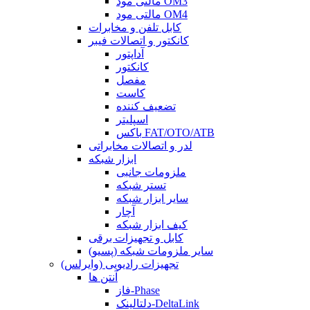
مالتی مود OM3
مالتی مود OM4
کابل تلفن و مخابرات
کانکتور و اتصالات فیبر
آداپتور
کانکتور
مفصل
کاست
تضعیف کننده
اسپلیتر
باکس FAT/OTO/ATB
لدر و اتصالات مخابراتی
ابزار شبکه
ملزومات جانبی
تستر شبکه
سایر ابزار شبکه
آچار
کیف ابزار شبکه
کابل و تجهیزات برقی
سایر ملزومات شبکه (پسیو)
تجهیزات رادیویی (وایرلس)
آنتن ها
فاز-Phase
دلتالینک-DeltaLink