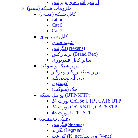
آداپتور آنتن های وایرلس
ملزومات شبکه (پسیو)
کابل شبکه (مسی)
cat 5e
Cat 6
Cat 7
کابل فیبرنوری
شهید قندی
نگزنس (Nexans)
برند رکس (Brand-Rex)
سایر کابل فیبرنوری
پریز شبکه و سوکت
پریز شبکه روکار و توکار
پریز ایرانی توکار
کیستون
جک (سوکت)
پچ پنل شبکه (UTP/SFTP)
24 پورت CAT5e UTP , CAT6 UTP
24 پورت CAT5 STP , CAT6 STP
48 پورت UTP , STP
پچ کورد (مسی)
نگزنس(Nexans)
لگراند(Legrand)
کی-نت (K_net)/وی نت (V-net)