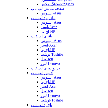
کینگ مکس-KingMax
صفحه نمایش لپ تاپ
ایسوس-Asus
مادربرد لپ تاپ
ایسوس-Asus
ایسر-Acer
اچ پی-HP
باتری لپ تاپ
ایسوس-Asus
ایسر-Acer
اچ پی-HP
توشیبا-Toshiba
دل-Dell
لنوو-Lenovo
درایو نوری لپ تاپ
آداپتور لپ تاپ
ایسوس-Asus
اچ پی-HP
ایسر-Acer
دل-Dell
لنوو-Lenovo
توشیبا-Toshiba
تاچ پد لپ تاپ