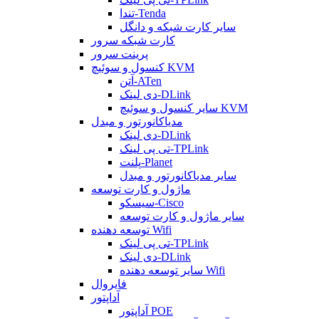
تندا-Tenda
سایر کارت شبکه و دانگل
کارت شبکه سرور
پرینت سرور
کنسول و سوئیچ KVM
آتن-ATen
دی لینک-DLink
سایر کنسول و سوئیچ KVM
مدیاکانورتور و مبدل
دی لینک-DLink
تی پی لینک-TPLink
پلنت-Planet
سایر مدیاکانورتور و مبدل
ماژول و کارت توسعه
سیسکو-Cisco
سایر ماژول و کارت توسعه
توسعه دهنده Wifi
تی پی لینک-TPLink
دی لینک-DLink
سایر توسعه دهنده Wifi
فایروال
آداپتور
آداپتور POE