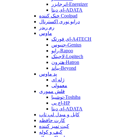
انرجایزر-Energizer
ای دیتا-ADATA
خنک کننده Coolpad
درایو نوری اکسترنال
رم ریدر
ماوس
ای فورتک-A4TECH
جنیوس-Genius
راپو-Rapoo
لاجیتک-Logitech
هترون-Hatron
بیاند-Beyond
پد ماوس
ژله ای
معمولی
فلش مموری
توشیبا-Toshiba
اچ پی-HP
ای دیتا-ADATA
کابل و مبدل لپ تاپ
کارت حافظه
کیت تمیز کننده
کیف و کوله