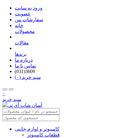
ورود به سایت
عضویت
سفارشات من
خانه
محصولات
مقالات
برندها
درباره ما
تماس با ما
(031)3609
سبد خرید (۰)
۰
سبد خرید
کامپیوتر و لوازم جانبی
قطعات کامپیوتر