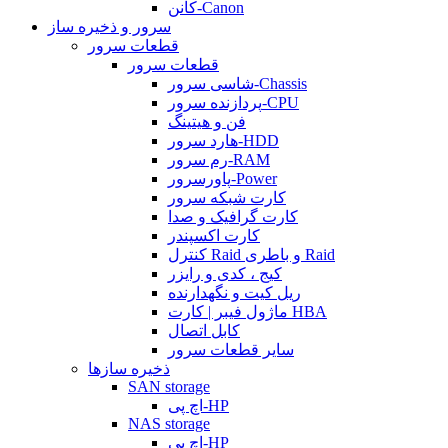
کانن-Canon
سرور و ذخیره ساز
قطعات سرور
قطعات سرور
شاسی سرور-Chassis
پردازنده سرور-CPU
فن و هیتینگ
هارد سرور-HDD
رم سرور-RAM
پاورسرور-Power
کارت شبکه سرور
کارت گرافیک و صدا
کارت اکسپندر
کنترل Raid و باطری Raid
کیج ، کدی و رایزر
ریل کیت و نگهدارنده
ماژول فیبر | کارت HBA
کابل اتصال
سایر قطعات سرور
ذخیره سازها
SAN storage
اچ پی-HP
NAS storage
اچ پی-HP