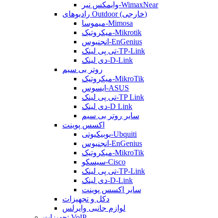
وایمکس نیر-WimaxNear
رادیوهای Outdoor (خارجی)
میموسا-Mimosa
میکروتیک-Mikrotik
انجنیوس-EnGenius
تی پی لینک-TP-Link
دی لینک-D-Link
روتر بی سیم
میکروتیک-MikroTik
ایسوس-ASUS
تی پی لینک-TP Link
دی لینک-D Link
سایر روتر بی سیم
اکسس پوینت
یوبیکیوتی-Ubquiti
انجنیوس-EnGenius
میکروتیک-MikroTik
سیسکو-Cisco
تی پی لینک-TP-Link
دی لینک-D-Link
سایر اکسس پوینت
دکل و تجهیزات
لوازم جانبی وایرلس
تجهیزات VoIP