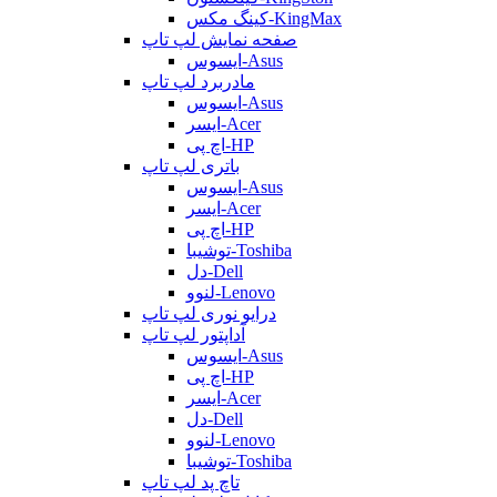
کینگ مکس-KingMax
صفحه نمایش لپ تاپ
ایسوس-Asus
مادربرد لپ تاپ
ایسوس-Asus
ایسر-Acer
اچ پی-HP
باتری لپ تاپ
ایسوس-Asus
ایسر-Acer
اچ پی-HP
توشیبا-Toshiba
دل-Dell
لنوو-Lenovo
درایو نوری لپ تاپ
آداپتور لپ تاپ
ایسوس-Asus
اچ پی-HP
ایسر-Acer
دل-Dell
لنوو-Lenovo
توشیبا-Toshiba
تاچ پد لپ تاپ