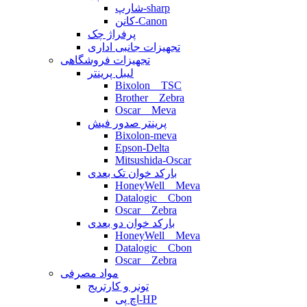
شارپ-sharp
کانن-Canon
پرفراژ چک
تجهیزات جانبی اداری
تجهیزات فروشگاهی
لیبل پرینتر
Bixolon _ TSC
Brother _ Zebra
Oscar _ Meva
پرینتر صدور فیش
Bixolon-meva
Epson-Delta
Mitsushida-Oscar
بارکد خوان تک بعدی
HoneyWell _ Meva
Datalogic _ Cbon
Oscar _ Zebra
بارکد خوان دو بعدی
HoneyWell _ Meva
Datalogic _ Cbon
Oscar _ Zebra
مواد مصرفی
تونر و کارتریج
اچ پی-HP