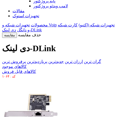
پایه پروژکتور
لامپ ویدئو پروژکتور
مقالات
تجهیزات استوک
تجهیزات شبکه (اکتیو)
کارت شبکه
تجهیزات شبکه و Voip
محصولات
دی لینک-DLink
و دانگل
حذف مقایسه
مقایسه
دی لینک-DLink
گران ترین
ارزان ترین
جدیدترین
پربازدیدترین
پرفروش ترین
کالاهای موجود
کالاهای قابل فروش
کد : ۱۰۶۴