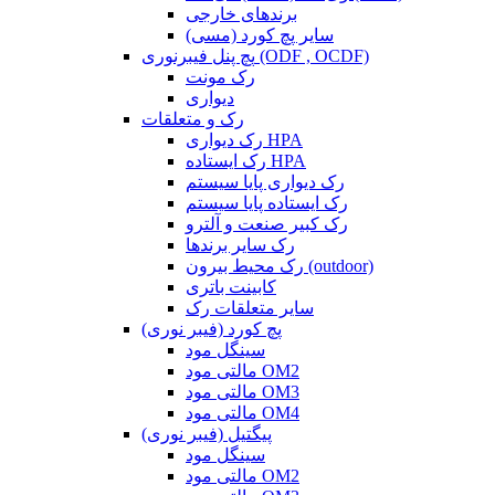
برندهای خارجی
سایر پچ کورد (مسی)
پچ پنل فیبرنوری (ODF , OCDF)
رک مونت
دیواری
رک و متعلقات
رک دیواری HPA
رک ایستاده HPA
رک دیواری پایا سیستم
رک ایستاده پایا سیستم
رک کبیر صنعت و آلترو
رک سایر برندها
رک محیط بیرون (outdoor)
کابینت باتری
سایر متعلقات رک
پچ کورد (فیبر نوری)
سینگل مود
مالتی مود OM2
مالتی مود OM3
مالتی مود OM4
پیگتیل (فیبر نوری)
سینگل مود
مالتی مود OM2