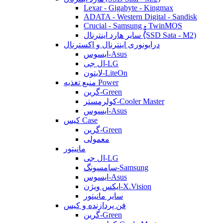
Lexar - Gigabyte - Kingmax
ADATA - Western Digital - Sandisk
Crucial - Samsung - TwinMOS
سایر هارد اینترنال (ُُُِSSD Sata - M2)
درایونوری اینترنال و اکسترنال
ایسوس-Asus
ال جی-LG
لایتون-LiteOn
منبع تغذیه Power
گرین-Green
کولرمستر-Cooler Master
ایسوس-Asus
کیس Case
گرین-Green
معمولی
مانیتور
ال جی-LG
سامسونگ-Samsung
ایسوس-Asus
ایکس ویژن-X.Vision
سایر مانیتور
فن پردازنده و کیس
گرین-Green