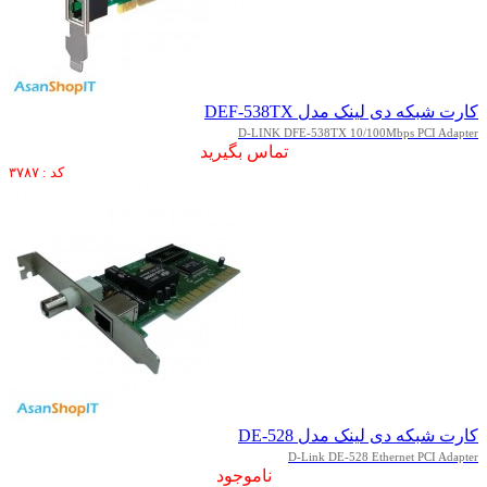
کارت شبکه دی لینک مدل DEF-538TX
D-LINK DFE-538TX 10/100Mbps PCI Adapter
تماس بگیرید
کد : ۳۷۸۷
کارت شبکه دی لینک مدل DE-528
D-Link DE-528 Ethernet PCI Adapter
ناموجود