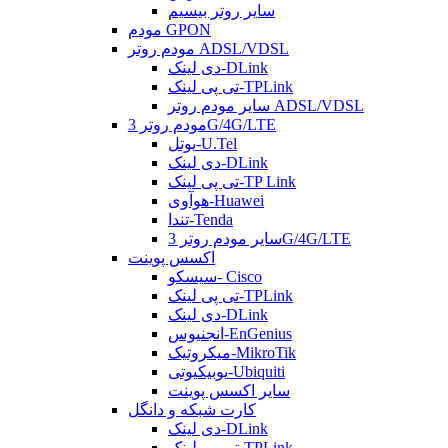
سایر روتر بیسیم
مودم GPON
مودم روتر ADSL/VDSL
دی لینک-DLink
تی پی لینک-TPLink
سایر مودم روتر ADSL/VDSL
مودم روتر 3G/4G/LTE
یوتل-U.Tel
دی لینک-DLink
تی پی لینک-TP Link
هوآوی-Huawei
تندا-Tenda
سایر مودم روتر 3G/4G/LTE
اکسس پوینت
سیسکو- Cisco
تی پی لینک-TPLink
دی لینک-DLink
انجنیوس-EnGenius
میکروتیک-MikroTik
یوبیکیوتی-Ubiquiti
سایر اکسس پوینت
کارت شبکه و دانگل
دی لینک-DLink
تی پی لینک-TPLink