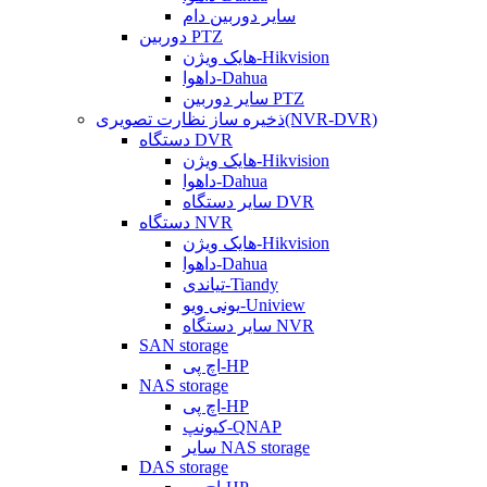
سایر دوربین دام
دوربین PTZ
هایک ویژن-Hikvision
داهوا-Dahua
سایر دوربین PTZ
ذخیره ساز نظارت تصویری(NVR-DVR)
دستگاه DVR
هایک ویژن-Hikvision
داهوا-Dahua
سایر دستگاه DVR
دستگاه NVR
هایک ویژن-Hikvision
داهوا-Dahua
تیاندی-Tiandy
یونی ویو-Uniview
سایر دستگاه NVR
SAN storage
اچ پی-HP
NAS storage
اچ پی-HP
کیونپ-QNAP
سایر NAS storage
DAS storage