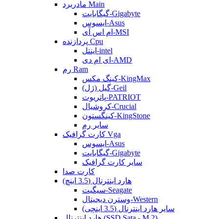
مادربرد Main
گیگابایت-Gigabyte
ایسوس-Asus
ام اس آی-MSI
پردازنده Cpu
اینتل-intel
ای ام دی-AMD
رم Ram
کینگ مکس-KingMax
گیل (ژل)-Geil
پاتریوت-PATRIOT
کروشیال-Crucial
کینگستون-KingStone
سایر رم
کارت گرافیک Vga
ایسوس-Asus
گیگابایت-Gigabyte
سایر کارت گرافیک
کارت صدا
هارد اینترنال (3.5 اینچ)
سیگیت-Seagate
وسترن دیجیتال-Western
سایر هارد اینترنال (3.5 اینچی)
هارد اینترنال (SSD Sata - M.2)