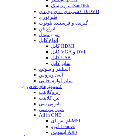
سن دیسک-SanDisk
سی دی ، دی وی دی CD/DVD
قلم نوری
گیرنده و فرستنده بلوتوث
انواع فن
انواع مبدل
انواع کابل
کابل HDMI
کابل VGA و DVI
کابل USB
سایر کابل
اسپلیتر و سوئیچ
آنتی ویروس
سایر لوازم جانبی
کامپیوترهای خاص
زیروکلاینت
تین کلاینت
نانو پی سی
مینی پی سی
All in ONE
ام اس آی-MSI
لنوو-Lenovo
ایسوس-Asus