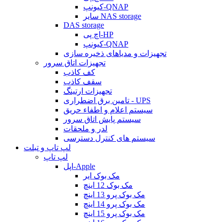
کیونپ-QNAP
سایر NAS storage
DAS storage
اچ پی-HP
کیونپ-QNAP
تجهیزات و مدیاهای ذخیره سازی
تجهیزات اتاق سرور
کف کاذب
سقف کاذب
تجهیزات ارتینگ
تامین برق اضطراری - UPS
سیستم اعلام و اطفاء حریق
سیستم پایش اتاق سرور
لدر و ملحقات
سیستم های کنترل دسترسی
لپ تاپ و تبلت
لپ تاپ
اپل-Apple
مک بوک ایر
مک بوک 12 اینچ
مک بوک پرو 13 اینچ
مک بوک پرو 14 اینچ
مک بوک پرو 15 اینچ