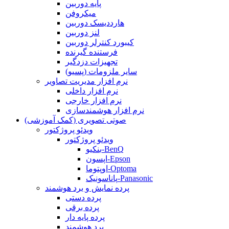
پایه دوربین
میکروفن
هارددیسک دوربین
لنز دوربین
کیبورد کنترلر دوربین
فرستنده گیرنده
تجهیزات دزدگیر
سایر ملزومات (پسیو)
نرم افزار مدیریت تصاویر
نرم افزار داخلی
نرم افزار خارجی
نرم افزار هوشمندسازی
صوتی تصویری (کمک آموزشی)
ویدئو پروژکتور
ویدئو پروژکتور
بنکیو-BenQ
اپسون-Epson
اوپتوما-Optoma
پاناسونیک-Panasonic
پرده نمایش و برد هوشمند
پرده دستی
پرده برقی
پرده پایه دار
برد هوشمند