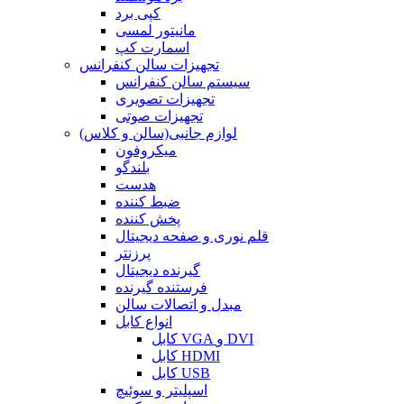
کپی برد
مانیتور لمسی
اسمارت کپ
تجهیزات سالن کنفرانس
سیستم سالن کنفرانس
تجهیزات تصویری
تجهیزات صوتی
لوازم جانبی(سالن و کلاس)
میکروفون
بلندگو
هدست
ضبط کننده
پخش کننده
قلم نوری و صفحه دیجیتال
پرزنتر
گیرنده دیجیتال
فرستنده گیرنده
مبدل و اتصالات سالن
انواع کابل
کابل VGA و DVI
کابل HDMI
کابل USB
اسپلیتر و سوئیچ