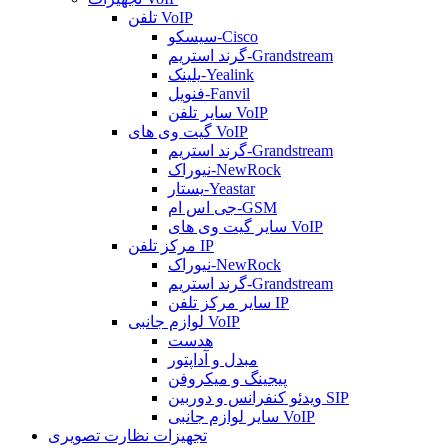
تلفن VoIP
سیسکو-Cisco
گرند استریم-Grandstream
یلینک-Yealink
فنویل-Fanvil
سایر تلفن VoIP
گیت وی های VoIP
گرند استریم-Grandstream
نیوراک-NewRock
یستار-Yeastar
جی اس ام-GSM
سایر گیت وی های VoIP
مرکز تلفن IP
نیوراک-NewRock
گرند استریم-Grandstream
سایر مرکز تلفن IP
لوازم جانبی VoIP
هدست
مبدل و آداپتور
پیجینگ و میکروفن
ویدئو کنفرانس و دوربین SIP
سایر لوازم جانبی VoIP
تجهیزات نظارت تصویری