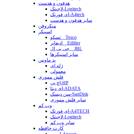
هدفون و هدست
لاجیتک-Logitech
ای فورتک-A4tech
سایر هدفون و هدست
میکروفن
اسپیکر
تسکو _ Tesco
ادیفایر _ Edifier
جی بی ال _ JBL
سایر اسپیکرها
پد ماوس
ژله ای
معمولی
فلش مموری
اچ پی-HP
ای دیتا-ADATA
سن دیسک-SanDisk
سایر فلش مموری
وب کم
ای فورتک-A4TECH
لاجیتک-Logitech
سایر وب کم
کارت حافظه
اپیسر-Apacer