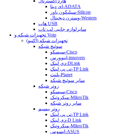
هارد اکسترنال
ای دیتا-ADATA
سیلیکون پاور-Silicon
وسترن دیجیتال-Western
هاب USB
سایرلوازم جانبی لپ تاپ
تجهیزات شبکه و Voip
تجهیزات شبکه (اکتیو)
سوئیچ شبکه
سیسکو-Cisco
اینوورس-innovers
دی لینک-DLink
تی پی لینک-TP Link
پلنت-Planet
سایر سوئیچ شبکه
روتر شبکه
سیسکو-Cisco
میکروتیک-MikroTik
سایر روتر شبکه
روتر بیسیم
تی پی لینک-TP Link
دی لینک-D Link
میکروتیک-MikroTik
ایسوس-ASUS