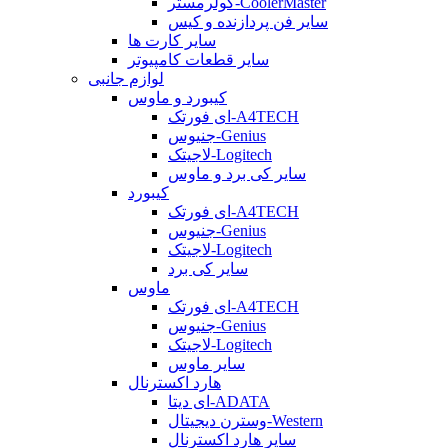
کولرمستر-CoolerMaster
سایر فن پردازنده و کیس
سایر کارت ها
سایر قطعات کامپیوتر
لوازم جانبی
کیبورد و ماوس
ای فورتک-A4TECH
جنیوس-Genius
لاجیتک-Logitech
سایر کی برد و ماوس
کیبورد
ای فورتک-A4TECH
جنیوس-Genius
لاجیتک-Logitech
سایر کی برد
ماوس
ای فورتک-A4TECH
جنیوس-Genius
لاجیتک-Logitech
سایر ماوس
هارد اکسترنال
ای دیتا-ADATA
وسترن دیجیتال-Western
سایر هارد اکسترنال