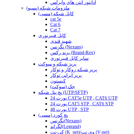
آداپتور آنتن های وایرلس
ملزومات شبکه (پسیو)
کابل شبکه (مسی)
cat 5e
Cat 6
Cat 7
کابل فیبرنوری
شهید قندی
نگزنس (Nexans)
برند رکس (Brand-Rex)
سایر کابل فیبرنوری
پریز شبکه و سوکت
پریز شبکه روکار و توکار
پریز ایرانی توکار
کیستون
جک (سوکت)
پچ پنل شبکه (UTP/SFTP)
24 پورت CAT5e UTP , CAT6 UTP
24 پورت CAT5 STP , CAT6 STP
48 پورت UTP , STP
پچ کورد (مسی)
نگزنس(Nexans)
لگراند(Legrand)
کی-نت (K_net)/وی نت (V-net)