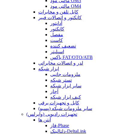
مالتی مود OM3
مالتی مود OM4
کابل تلفن و مخابرات
کانکتور و اتصالات فیبر
آداپتور
کانکتور
مفصل
کاست
تضعیف کننده
اسپلیتر
باکس FAT/OTO/ATB
لدر و اتصالات مخابراتی
ابزار شبکه
ملزومات جانبی
تستر شبکه
سایر ابزار شبکه
آچار
کیف ابزار شبکه
کابل و تجهیزات برقی
سایر ملزومات شبکه (پسیو)
تجهیزات رادیویی (وایرلس)
آنتن ها
فاز-Phase
دلتالینک-DeltaLink