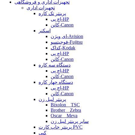
تجهیزات اداری و فروشگاهی
تجهیزات اداری
پرینتر تک کاره
اچ پی-HP
کانن-Canon
اسکنر
ای ویژن-Avision
فوجیتسو-Fujitsu
کداک-Kodak
اچ پی-HP
کانن-Canon
دستگاه سه کاره
اچ پی-HP
کانن-Canon
دستگاه چهار کاره
اچ پی-HP
کانن-Canon
پرینتر لیبل زن
Bixolon _ TSC
Brother _ Zebra
Oscar _ Meva
سایر پرینتر لیبل زن
پرینتر چاپ کارت PVC
کپی