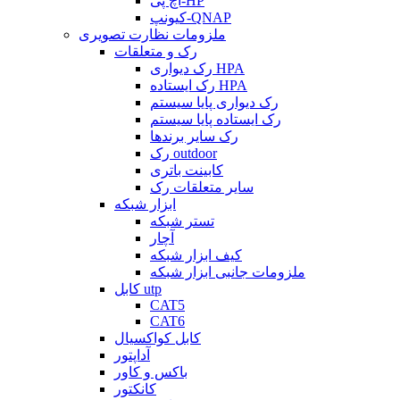
اچ پی-HP
کیونپ-QNAP
ملزومات نظارت تصویری
رک و متعلقات
رک دیواری HPA
رک ایستاده HPA
رک دیواری پایا سیستم
رک ایستاده پایا سیستم
رک سایر برندها
رک outdoor
کابینت باتری
سایر متعلقات رک
ابزار شبکه
تستر شبکه
آچار
کیف ابزار شبکه
ملزومات جانبی ابزار شبکه
کابل utp
CAT5
CAT6
کابل کواکسیال
آداپتور
باکس و کاور
کانکتور