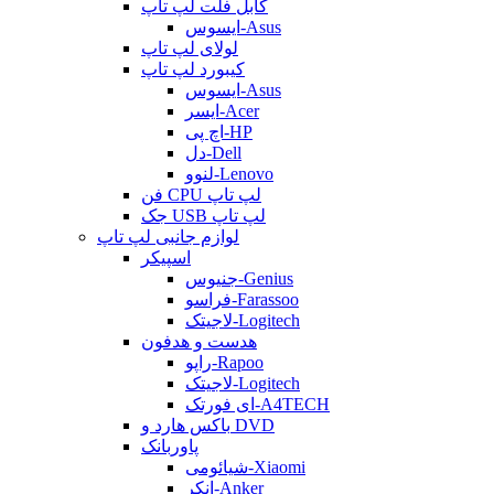
کابل فلت لپ تاپ
ایسوس-Asus
لولای لپ تاپ
کیبورد لپ تاپ
ایسوس-Asus
ایسر-Acer
اچ پی-HP
دل-Dell
لنوو-Lenovo
فن CPU لپ تاپ
جک USB لپ تاپ
لوازم جانبی لپ تاپ
اسپیکر
جنیوس-Genius
فراسو-Farassoo
لاجیتک-Logitech
هدست و هدفون
راپو-Rapoo
لاجیتک-Logitech
ای فورتک-A4TECH
باکس هارد و DVD
پاوربانک
شیائومی-Xiaomi
انکر-Anker