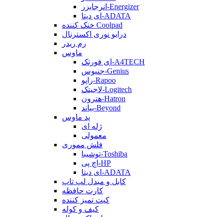
انرجایزر-Energizer
ای دیتا-ADATA
خنک کننده Coolpad
درایو نوری اکسترنال
رم ریدر
ماوس
ای فورتک-A4TECH
جنیوس-Genius
راپو-Rapoo
لاجیتک-Logitech
هترون-Hatron
بیاند-Beyond
پد ماوس
ژله ای
معمولی
فلش مموری
توشیبا-Toshiba
اچ پی-HP
ای دیتا-ADATA
کابل و مبدل لپ تاپ
کارت حافظه
کیت تمیز کننده
کیف و کوله