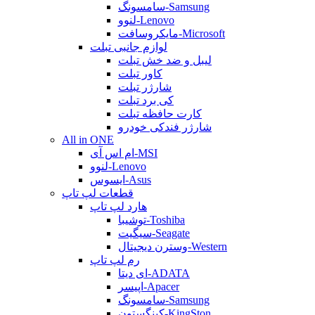
سامسونگ-Samsung
لنوو-Lenovo
مایکروسافت-Microsoft
لوازم جانبی تبلت
لیبل و ضد خش تبلت
کاور تبلت
شارژر تبلت
کی برد تبلت
کارت حافظه تبلت
شارژر فندکی خودرو
All in ONE
ام اس آی-MSI
لنوو-Lenovo
ایسوس-Asus
قطعات لپ تاپ
هارد لپ تاپ
توشیبا-Toshiba
سیگیت-Seagate
وسترن دیجیتال-Western
رم لپ تاپ
ای دیتا-ADATA
اپیسر-Apacer
سامسونگ-Samsung
کینگستون-KingSton