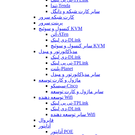
تندا-Tenda
سایر کارت شبکه و دانگل
کارت شبکه سرور
پرینت سرور
کنسول و سوئیچ KVM
آتن-ATen
دی لینک-DLink
سایر کنسول و سوئیچ KVM
مدیاکانورتور و مبدل
دی لینک-DLink
تی پی لینک-TPLink
پلنت-Planet
سایر مدیاکانورتور و مبدل
ماژول و کارت توسعه
سیسکو-Cisco
سایر ماژول و کارت توسعه
توسعه دهنده Wifi
تی پی لینک-TPLink
دی لینک-DLink
سایر توسعه دهنده Wifi
فایروال
آداپتور
آداپتور POE