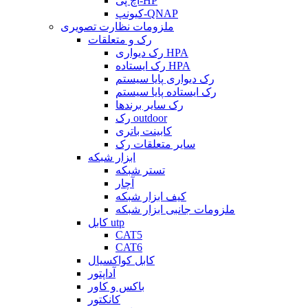
اچ پی-HP
کیونپ-QNAP
ملزومات نظارت تصویری
رک و متعلقات
رک دیواری HPA
رک ایستاده HPA
رک دیواری پایا سیستم
رک ایستاده پایا سیستم
رک سایر برندها
رک outdoor
کابینت باتری
سایر متعلقات رک
ابزار شبکه
تستر شبکه
آچار
کیف ابزار شبکه
ملزومات جانبی ابزار شبکه
کابل utp
CAT5
CAT6
کابل کواکسیال
آداپتور
باکس و کاور
کانکتور