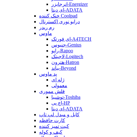
انرجایزر-Energizer
ای دیتا-ADATA
خنک کننده Coolpad
درایو نوری اکسترنال
رم ریدر
ماوس
ای فورتک-A4TECH
جنیوس-Genius
راپو-Rapoo
لاجیتک-Logitech
هترون-Hatron
بیاند-Beyond
پد ماوس
ژله ای
معمولی
فلش مموری
توشیبا-Toshiba
اچ پی-HP
ای دیتا-ADATA
کابل و مبدل لپ تاپ
کارت حافظه
کیت تمیز کننده
کیف و کوله