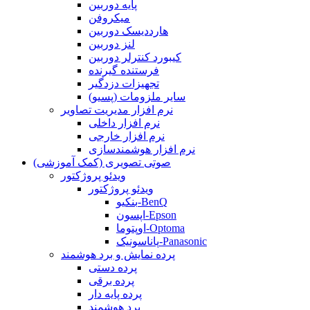
پایه دوربین
میکروفن
هارددیسک دوربین
لنز دوربین
کیبورد کنترلر دوربین
فرستنده گیرنده
تجهیزات دزدگیر
سایر ملزومات (پسیو)
نرم افزار مدیریت تصاویر
نرم افزار داخلی
نرم افزار خارجی
نرم افزار هوشمندسازی
صوتی تصویری (کمک آموزشی)
ویدئو پروژکتور
ویدئو پروژکتور
بنکیو-BenQ
اپسون-Epson
اوپتوما-Optoma
پاناسونیک-Panasonic
پرده نمایش و برد هوشمند
پرده دستی
پرده برقی
پرده پایه دار
برد هوشمند