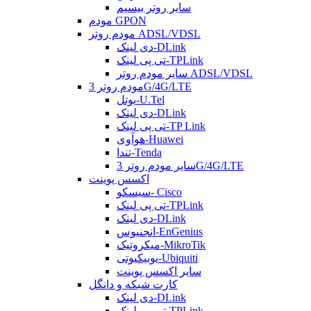
سایر روتر بیسیم
مودم GPON
مودم روتر ADSL/VDSL
دی لینک-DLink
تی پی لینک-TPLink
سایر مودم روتر ADSL/VDSL
مودم روتر 3G/4G/LTE
یوتل-U.Tel
دی لینک-DLink
تی پی لینک-TP Link
هوآوی-Huawei
تندا-Tenda
سایر مودم روتر 3G/4G/LTE
اکسس پوینت
سیسکو- Cisco
تی پی لینک-TPLink
دی لینک-DLink
انجنیوس-EnGenius
میکروتیک-MikroTik
یوبیکیوتی-Ubiquiti
سایر اکسس پوینت
کارت شبکه و دانگل
دی لینک-DLink
تی پی لینک-TPLink