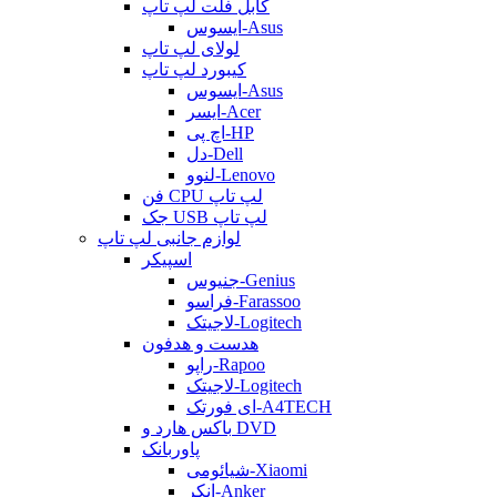
کابل فلت لپ تاپ
ایسوس-Asus
لولای لپ تاپ
کیبورد لپ تاپ
ایسوس-Asus
ایسر-Acer
اچ پی-HP
دل-Dell
لنوو-Lenovo
فن CPU لپ تاپ
جک USB لپ تاپ
لوازم جانبی لپ تاپ
اسپیکر
جنیوس-Genius
فراسو-Farassoo
لاجیتک-Logitech
هدست و هدفون
راپو-Rapoo
لاجیتک-Logitech
ای فورتک-A4TECH
باکس هارد و DVD
پاوربانک
شیائومی-Xiaomi
انکر-Anker