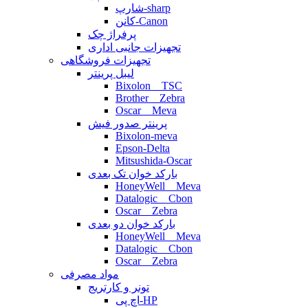
شارپ-sharp
کانن-Canon
پرفراژ چک
تجهیزات جانبی اداری
تجهیزات فروشگاهی
لیبل پرینتر
Bixolon _ TSC
Brother _ Zebra
Oscar _ Meva
پرینتر صدور فیش
Bixolon-meva
Epson-Delta
Mitsushida-Oscar
بارکد خوان تک بعدی
HoneyWell _ Meva
Datalogic _ Cbon
Oscar _ Zebra
بارکد خوان دو بعدی
HoneyWell _ Meva
Datalogic _ Cbon
Oscar _ Zebra
مواد مصرفی
تونر و کارتریج
اچ پی-HP