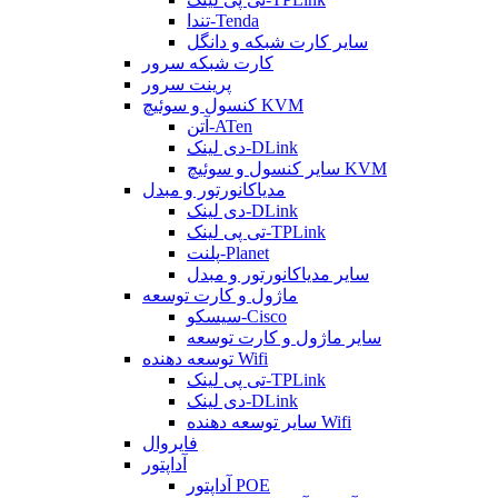
تندا-Tenda
سایر کارت شبکه و دانگل
کارت شبکه سرور
پرینت سرور
کنسول و سوئیچ KVM
آتن-ATen
دی لینک-DLink
سایر کنسول و سوئیچ KVM
مدیاکانورتور و مبدل
دی لینک-DLink
تی پی لینک-TPLink
پلنت-Planet
سایر مدیاکانورتور و مبدل
ماژول و کارت توسعه
سیسکو-Cisco
سایر ماژول و کارت توسعه
توسعه دهنده Wifi
تی پی لینک-TPLink
دی لینک-DLink
سایر توسعه دهنده Wifi
فایروال
آداپتور
آداپتور POE