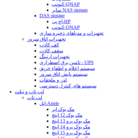
کیونپ-QNAP
سایر NAS storage
DAS storage
اچ پی-HP
کیونپ-QNAP
تجهیزات و مدیاهای ذخیره سازی
تجهیزات اتاق سرور
کف کاذب
سقف کاذب
تجهیزات ارتینگ
تامین برق اضطراری - UPS
سیستم اعلام و اطفاء حریق
سیستم پایش اتاق سرور
لدر و ملحقات
سیستم های کنترل دسترسی
لپ تاپ و تبلت
لپ تاپ
اپل-Apple
مک بوک ایر
مک بوک 12 اینچ
مک بوک پرو 13 اینچ
مک بوک پرو 14 اینچ
مک بوک پرو 15 اینچ