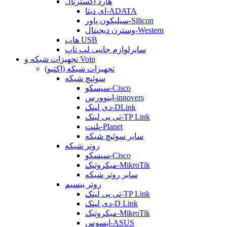
هارد اکسترنال
ای دیتا-ADATA
سیلیکون پاور-Silicon
وسترن دیجیتال-Western
هاب USB
سایرلوازم جانبی لپ تاپ
تجهیزات شبکه و Voip
تجهیزات شبکه (اکتیو)
سوئیچ شبکه
سیسکو-Cisco
اینوورس-innovers
دی لینک-DLink
تی پی لینک-TP Link
پلنت-Planet
سایر سوئیچ شبکه
روتر شبکه
سیسکو-Cisco
میکروتیک-MikroTik
سایر روتر شبکه
روتر بیسیم
تی پی لینک-TP Link
دی لینک-D Link
میکروتیک-MikroTik
ایسوس-ASUS