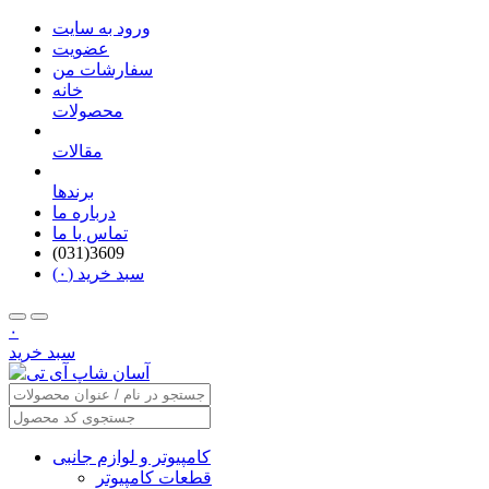
ورود به سایت
عضویت
سفارشات من
خانه
محصولات
مقالات
برندها
درباره ما
تماس با ما
(031)3609
سبد خرید (۰)
۰
سبد خرید
کامپیوتر و لوازم جانبی
قطعات کامپیوتر