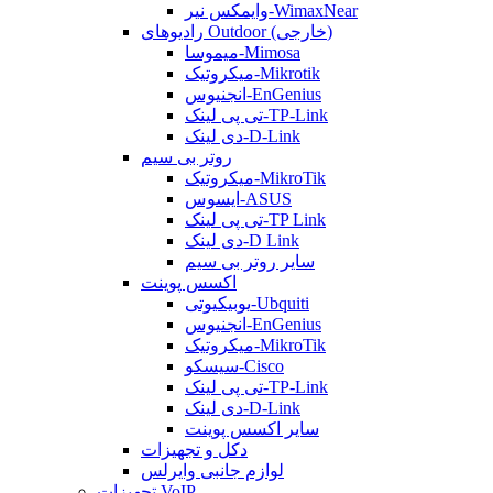
وایمکس نیر-WimaxNear
رادیوهای Outdoor (خارجی)
میموسا-Mimosa
میکروتیک-Mikrotik
انجنیوس-EnGenius
تی پی لینک-TP-Link
دی لینک-D-Link
روتر بی سیم
میکروتیک-MikroTik
ایسوس-ASUS
تی پی لینک-TP Link
دی لینک-D Link
سایر روتر بی سیم
اکسس پوینت
یوبیکیوتی-Ubquiti
انجنیوس-EnGenius
میکروتیک-MikroTik
سیسکو-Cisco
تی پی لینک-TP-Link
دی لینک-D-Link
سایر اکسس پوینت
دکل و تجهیزات
لوازم جانبی وایرلس
تجهیزات VoIP