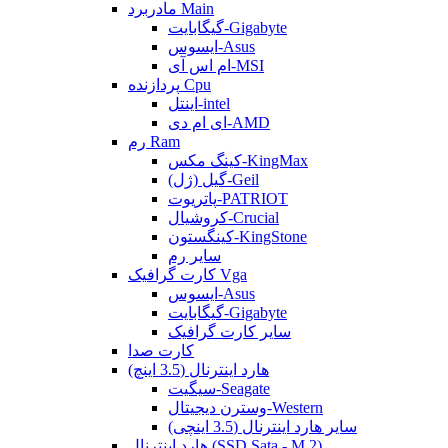
مادربرد Main
گیگابایت-Gigabyte
ایسوس-Asus
ام اس آی-MSI
پردازنده Cpu
اینتل-intel
ای ام دی-AMD
رم Ram
کینگ مکس-KingMax
گیل (ژل)-Geil
پاتریوت-PATRIOT
کروشیال-Crucial
کینگستون-KingStone
سایر رم
کارت گرافیک Vga
ایسوس-Asus
گیگابایت-Gigabyte
سایر کارت گرافیک
کارت صدا
هارد اینترنال (3.5 اینچ)
سیگیت-Seagate
وسترن دیجیتال-Western
سایر هارد اینترنال (3.5 اینچی)
هارد اینترنال (SSD Sata - M.2)