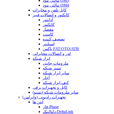
مالتی مود OM3
مالتی مود OM4
کابل تلفن و مخابرات
کانکتور و اتصالات فیبر
آداپتور
کانکتور
مفصل
کاست
تضعیف کننده
اسپلیتر
باکس FAT/OTO/ATB
لدر و اتصالات مخابراتی
ابزار شبکه
ملزومات جانبی
تستر شبکه
سایر ابزار شبکه
آچار
کیف ابزار شبکه
کابل و تجهیزات برقی
سایر ملزومات شبکه (پسیو)
تجهیزات رادیویی (وایرلس)
آنتن ها
فاز-Phase
دلتالینک-DeltaLink