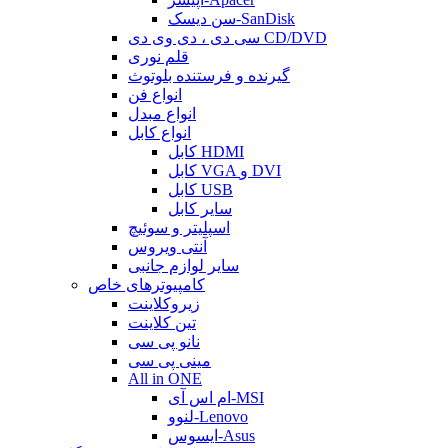
سن دیسک-SanDisk
سی دی ، دی وی دی CD/DVD
قلم نوری
گیرنده و فرستنده بلوتوث
انواع فن
انواع مبدل
انواع کابل
کابل HDMI
کابل VGA و DVI
کابل USB
سایر کابل
اسپلیتر و سوئیچ
آنتی ویروس
سایر لوازم جانبی
کامپیوترهای خاص
زیروکلاینت
تین کلاینت
نانو پی سی
مینی پی سی
All in ONE
ام اس آی-MSI
لنوو-Lenovo
ایسوس-Asus