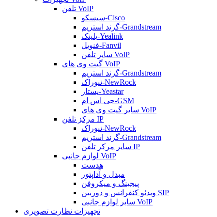
تلفن VoIP
سیسکو-Cisco
گرند استریم-Grandstream
یلینک-Yealink
فنویل-Fanvil
سایر تلفن VoIP
گیت وی های VoIP
گرند استریم-Grandstream
نیوراک-NewRock
یستار-Yeastar
جی اس ام-GSM
سایر گیت وی های VoIP
مرکز تلفن IP
نیوراک-NewRock
گرند استریم-Grandstream
سایر مرکز تلفن IP
لوازم جانبی VoIP
هدست
مبدل و آداپتور
پیجینگ و میکروفن
ویدئو کنفرانس و دوربین SIP
سایر لوازم جانبی VoIP
تجهیزات نظارت تصویری