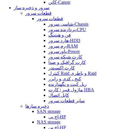
کانن-Canon
سرور و ذخیره ساز
قطعات سرور
قطعات سرور
شاسی سرور-Chassis
پردازنده سرور-CPU
فن و هیتینگ
هارد سرور-HDD
رم سرور-RAM
پاورسرور-Power
کارت شبکه سرور
کارت گرافیک و صدا
کارت اکسپندر
کنترل Raid و باطری Raid
کیج ، کدی و رایزر
ریل کیت و نگهدارنده
ماژول فیبر | کارت HBA
کابل اتصال
سایر قطعات سرور
ذخیره سازها
SAN storage
اچ پی-HP
NAS storage
اچ پی-HP