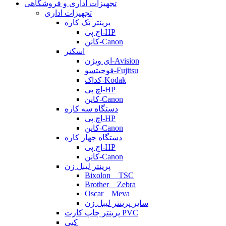
تجهیزات اداری و فروشگاهی
تجهیزات اداری
پرینتر تک کاره
اچ پی-HP
کانن-Canon
اسکنر
ای ویژن-Avision
فوجیتسو-Fujitsu
کداک-Kodak
اچ پی-HP
کانن-Canon
دستگاه سه کاره
اچ پی-HP
کانن-Canon
دستگاه چهار کاره
اچ پی-HP
کانن-Canon
پرینتر لیبل زن
Bixolon _ TSC
Brother _ Zebra
Oscar _ Meva
سایر پرینتر لیبل زن
پرینتر چاپ کارت PVC
کپی