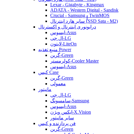
Lexar - Gigabyte - Kingmax
ADATA - Western Digital - Sandisk
Crucial - Samsung - TwinMOS
سایر هارد اینترنال (ُُُِSSD Sata - M2)
درایونوری اینترنال و اکسترنال
ایسوس-Asus
ال جی-LG
لایتون-LiteOn
منبع تغذیه Power
گرین-Green
کولرمستر-Cooler Master
ایسوس-Asus
کیس Case
گرین-Green
معمولی
مانیتور
ال جی-LG
سامسونگ-Samsung
ایسوس-Asus
ایکس ویژن-X.Vision
سایر مانیتور
فن پردازنده و کیس
گرین-Green