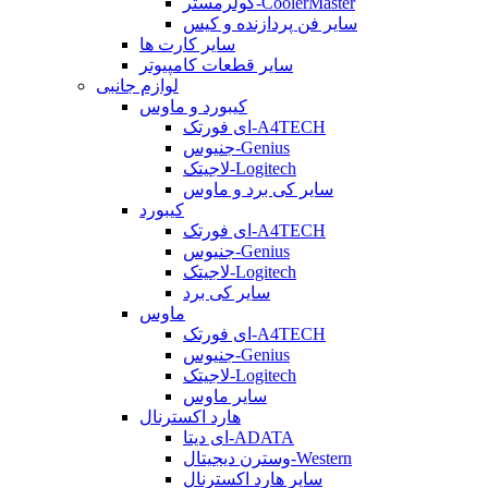
کولرمستر-CoolerMaster
سایر فن پردازنده و کیس
سایر کارت ها
سایر قطعات کامپیوتر
لوازم جانبی
کیبورد و ماوس
ای فورتک-A4TECH
جنیوس-Genius
لاجیتک-Logitech
سایر کی برد و ماوس
کیبورد
ای فورتک-A4TECH
جنیوس-Genius
لاجیتک-Logitech
سایر کی برد
ماوس
ای فورتک-A4TECH
جنیوس-Genius
لاجیتک-Logitech
سایر ماوس
هارد اکسترنال
ای دیتا-ADATA
وسترن دیجیتال-Western
سایر هارد اکسترنال