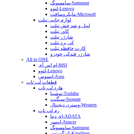
سامسونگ-Samsung
لنوو-Lenovo
مایکروسافت-Microsoft
لوازم جانبی تبلت
لیبل و ضد خش تبلت
کاور تبلت
شارژر تبلت
کی برد تبلت
کارت حافظه تبلت
شارژر فندکی خودرو
All in ONE
ام اس آی-MSI
لنوو-Lenovo
ایسوس-Asus
قطعات لپ تاپ
هارد لپ تاپ
توشیبا-Toshiba
سیگیت-Seagate
وسترن دیجیتال-Western
رم لپ تاپ
ای دیتا-ADATA
اپیسر-Apacer
سامسونگ-Samsung
کینگستون-KingSton