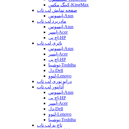
کینگ مکس-KingMax
صفحه نمایش لپ تاپ
ایسوس-Asus
مادربرد لپ تاپ
ایسوس-Asus
ایسر-Acer
اچ پی-HP
باتری لپ تاپ
ایسوس-Asus
ایسر-Acer
اچ پی-HP
توشیبا-Toshiba
دل-Dell
لنوو-Lenovo
درایو نوری لپ تاپ
آداپتور لپ تاپ
ایسوس-Asus
اچ پی-HP
ایسر-Acer
دل-Dell
لنوو-Lenovo
توشیبا-Toshiba
تاچ پد لپ تاپ