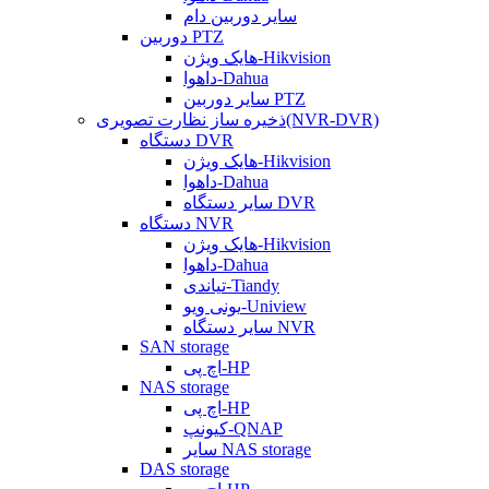
سایر دوربین دام
دوربین PTZ
هایک ویژن-Hikvision
داهوا-Dahua
سایر دوربین PTZ
ذخیره ساز نظارت تصویری(NVR-DVR)
دستگاه DVR
هایک ویژن-Hikvision
داهوا-Dahua
سایر دستگاه DVR
دستگاه NVR
هایک ویژن-Hikvision
داهوا-Dahua
تیاندی-Tiandy
یونی ویو-Uniview
سایر دستگاه NVR
SAN storage
اچ پی-HP
NAS storage
اچ پی-HP
کیونپ-QNAP
سایر NAS storage
DAS storage