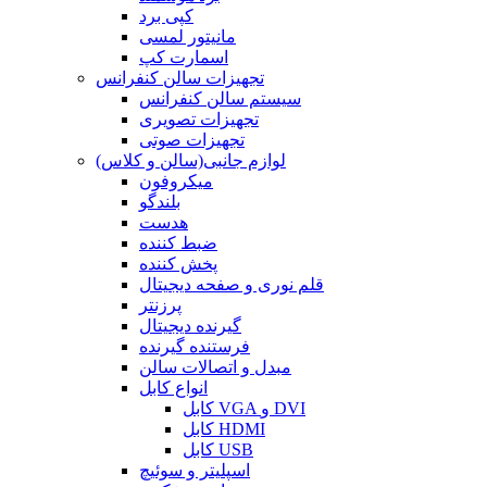
کپی برد
مانیتور لمسی
اسمارت کپ
تجهیزات سالن کنفرانس
سیستم سالن کنفرانس
تجهیزات تصویری
تجهیزات صوتی
لوازم جانبی(سالن و کلاس)
میکروفون
بلندگو
هدست
ضبط کننده
پخش کننده
قلم نوری و صفحه دیجیتال
پرزنتر
گیرنده دیجیتال
فرستنده گیرنده
مبدل و اتصالات سالن
انواع کابل
کابل VGA و DVI
کابل HDMI
کابل USB
اسپلیتر و سوئیچ