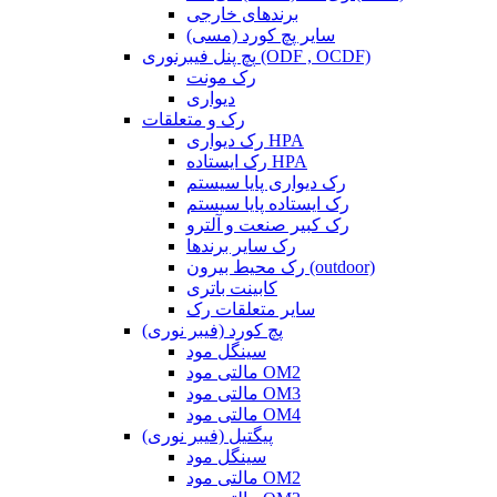
برندهای خارجی
سایر پچ کورد (مسی)
پچ پنل فیبرنوری (ODF , OCDF)
رک مونت
دیواری
رک و متعلقات
رک دیواری HPA
رک ایستاده HPA
رک دیواری پایا سیستم
رک ایستاده پایا سیستم
رک کبیر صنعت و آلترو
رک سایر برندها
رک محیط بیرون (outdoor)
کابینت باتری
سایر متعلقات رک
پچ کورد (فیبر نوری)
سینگل مود
مالتی مود OM2
مالتی مود OM3
مالتی مود OM4
پیگتیل (فیبر نوری)
سینگل مود
مالتی مود OM2