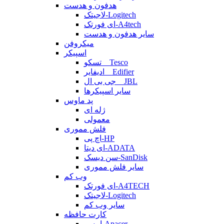
هدفون و هدست
لاجیتک-Logitech
ای فورتک-A4tech
سایر هدفون و هدست
میکروفن
اسپیکر
تسکو _ Tesco
ادیفایر _ Edifier
جی بی ال _ JBL
سایر اسپیکرها
پد ماوس
ژله ای
معمولی
فلش مموری
اچ پی-HP
ای دیتا-ADATA
سن دیسک-SanDisk
سایر فلش مموری
وب کم
ای فورتک-A4TECH
لاجیتک-Logitech
سایر وب کم
کارت حافظه
اپیسر-Apacer