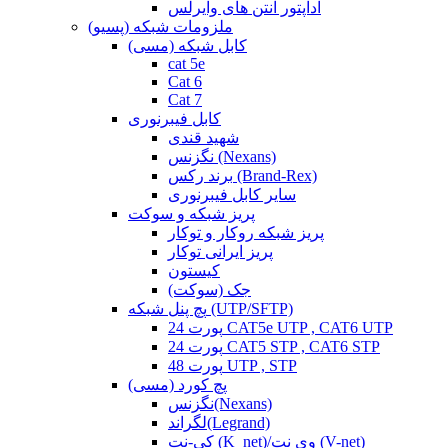
آداپتور آنتن های وایرلس
ملزومات شبکه (پسیو)
کابل شبکه (مسی)
cat 5e
Cat 6
Cat 7
کابل فیبرنوری
شهید قندی
نگزنس (Nexans)
برند رکس (Brand-Rex)
سایر کابل فیبرنوری
پریز شبکه و سوکت
پریز شبکه روکار و توکار
پریز ایرانی توکار
کیستون
جک (سوکت)
پچ پنل شبکه (UTP/SFTP)
24 پورت CAT5e UTP , CAT6 UTP
24 پورت CAT5 STP , CAT6 STP
48 پورت UTP , STP
پچ کورد (مسی)
نگزنس(Nexans)
لگراند(Legrand)
کی-نت (K_net)/وی نت (V-net)