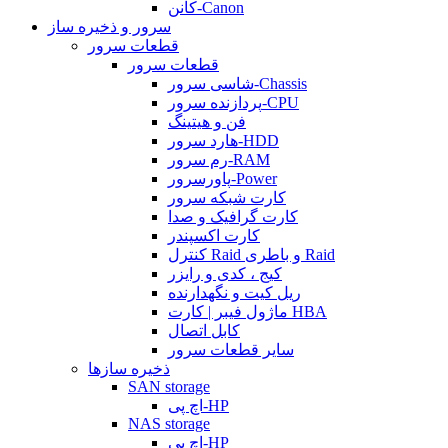
کانن-Canon
سرور و ذخیره ساز
قطعات سرور
قطعات سرور
شاسی سرور-Chassis
پردازنده سرور-CPU
فن و هیتینگ
هارد سرور-HDD
رم سرور-RAM
پاورسرور-Power
کارت شبکه سرور
کارت گرافیک و صدا
کارت اکسپندر
کنترل Raid و باطری Raid
کیج ، کدی و رایزر
ریل کیت و نگهدارنده
ماژول فیبر | کارت HBA
کابل اتصال
سایر قطعات سرور
ذخیره سازها
SAN storage
اچ پی-HP
NAS storage
اچ پی-HP