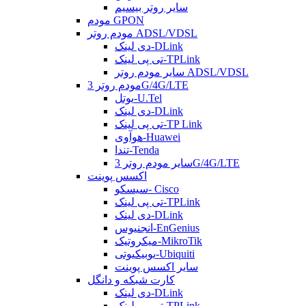
سایر روتر بیسیم
مودم GPON
مودم روتر ADSL/VDSL
دی لینک-DLink
تی پی لینک-TPLink
سایر مودم روتر ADSL/VDSL
مودم روتر 3G/4G/LTE
یوتل-U.Tel
دی لینک-DLink
تی پی لینک-TP Link
هوآوی-Huawei
تندا-Tenda
سایر مودم روتر 3G/4G/LTE
اکسس پوینت
سیسکو- Cisco
تی پی لینک-TPLink
دی لینک-DLink
انجنیوس-EnGenius
میکروتیک-MikroTik
یوبیکیوتی-Ubiquiti
سایر اکسس پوینت
کارت شبکه و دانگل
دی لینک-DLink
تی پی لینک-TPLink