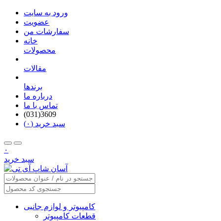
ورود به سایت
عضویت
سفارشات من
خانه
محصولات
مقالات
برندها
درباره ما
تماس با ما
(031)3609
سبد خرید (۰)
۰
سبد خرید
کامپیوتر و لوازم جانبی
قطعات کامپیوتر