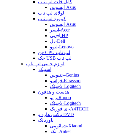
کابل فلت لپ تاپ
ایسوس-Asus
لولای لپ تاپ
کیبورد لپ تاپ
ایسوس-Asus
ایسر-Acer
اچ پی-HP
دل-Dell
لنوو-Lenovo
فن CPU لپ تاپ
جک USB لپ تاپ
لوازم جانبی لپ تاپ
اسپیکر
جنیوس-Genius
فراسو-Farassoo
لاجیتک-Logitech
هدست و هدفون
راپو-Rapoo
لاجیتک-Logitech
ای فورتک-A4TECH
باکس هارد و DVD
پاوربانک
شیائومی-Xiaomi
انکر-Anker