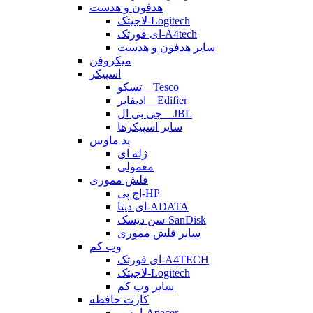
هدفون و هدست
لاجیتک-Logitech
ای فورتک-A4tech
سایر هدفون و هدست
میکروفن
اسپیکر
تسکو _ Tesco
ادیفایر _ Edifier
جی بی ال _ JBL
سایر اسپیکرها
پد ماوس
ژله ای
معمولی
فلش مموری
اچ پی-HP
ای دیتا-ADATA
سن دیسک-SanDisk
سایر فلش مموری
وب کم
ای فورتک-A4TECH
لاجیتک-Logitech
سایر وب کم
کارت حافظه
اپیسر-Apacer