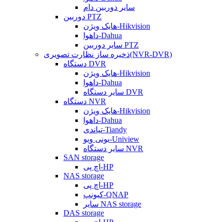
سایر دوربین دام
دوربین PTZ
هایک ویژن-Hikvision
داهوا-Dahua
سایر دوربین PTZ
ذخیره ساز نظارت تصویری(NVR-DVR)
دستگاه DVR
هایک ویژن-Hikvision
داهوا-Dahua
سایر دستگاه DVR
دستگاه NVR
هایک ویژن-Hikvision
داهوا-Dahua
تیاندی-Tiandy
یونی ویو-Uniview
سایر دستگاه NVR
SAN storage
اچ پی-HP
NAS storage
اچ پی-HP
کیونپ-QNAP
سایر NAS storage
DAS storage