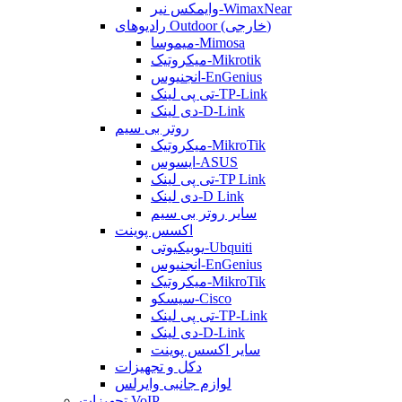
وایمکس نیر-WimaxNear
رادیوهای Outdoor (خارجی)
میموسا-Mimosa
میکروتیک-Mikrotik
انجنیوس-EnGenius
تی پی لینک-TP-Link
دی لینک-D-Link
روتر بی سیم
میکروتیک-MikroTik
ایسوس-ASUS
تی پی لینک-TP Link
دی لینک-D Link
سایر روتر بی سیم
اکسس پوینت
یوبیکیوتی-Ubquiti
انجنیوس-EnGenius
میکروتیک-MikroTik
سیسکو-Cisco
تی پی لینک-TP-Link
دی لینک-D-Link
سایر اکسس پوینت
دکل و تجهیزات
لوازم جانبی وایرلس
تجهیزات VoIP