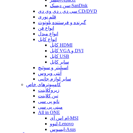
سن دیسک-SanDisk
سی دی ، دی وی دی CD/DVD
قلم نوری
گیرنده و فرستنده بلوتوث
انواع فن
انواع مبدل
انواع کابل
کابل HDMI
کابل VGA و DVI
کابل USB
سایر کابل
اسپلیتر و سوئیچ
آنتی ویروس
سایر لوازم جانبی
کامپیوترهای خاص
زیروکلاینت
تین کلاینت
نانو پی سی
مینی پی سی
All in ONE
ام اس آی-MSI
لنوو-Lenovo
ایسوس-Asus