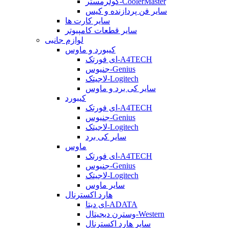
کولرمستر-CoolerMaster
سایر فن پردازنده و کیس
سایر کارت ها
سایر قطعات کامپیوتر
لوازم جانبی
کیبورد و ماوس
ای فورتک-A4TECH
جنیوس-Genius
لاجیتک-Logitech
سایر کی برد و ماوس
کیبورد
ای فورتک-A4TECH
جنیوس-Genius
لاجیتک-Logitech
سایر کی برد
ماوس
ای فورتک-A4TECH
جنیوس-Genius
لاجیتک-Logitech
سایر ماوس
هارد اکسترنال
ای دیتا-ADATA
وسترن دیجیتال-Western
سایر هارد اکسترنال