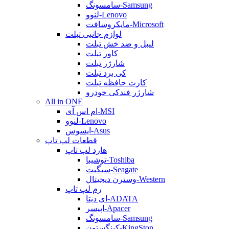
سامسونگ-Samsung
لنوو-Lenovo
مایکروسافت-Microsoft
لوازم جانبی تبلت
لیبل و ضد خش تبلت
کاور تبلت
شارژر تبلت
کی برد تبلت
کارت حافظه تبلت
شارژر فندکی خودرو
All in ONE
ام اس آی-MSI
لنوو-Lenovo
ایسوس-Asus
قطعات لپ تاپ
هارد لپ تاپ
توشیبا-Toshiba
سیگیت-Seagate
وسترن دیجیتال-Western
رم لپ تاپ
ای دیتا-ADATA
اپیسر-Apacer
سامسونگ-Samsung
کینگستون-KingSton