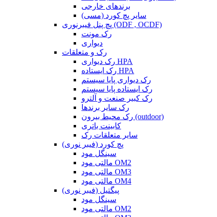
برندهای خارجی
سایر پچ کورد (مسی)
پچ پنل فیبرنوری (ODF , OCDF)
رک مونت
دیواری
رک و متعلقات
رک دیواری HPA
رک ایستاده HPA
رک دیواری پایا سیستم
رک ایستاده پایا سیستم
رک کبیر صنعت و آلترو
رک سایر برندها
رک محیط بیرون (outdoor)
کابینت باتری
سایر متعلقات رک
پچ کورد (فیبر نوری)
سینگل مود
مالتی مود OM2
مالتی مود OM3
مالتی مود OM4
پیگتیل (فیبر نوری)
سینگل مود
مالتی مود OM2