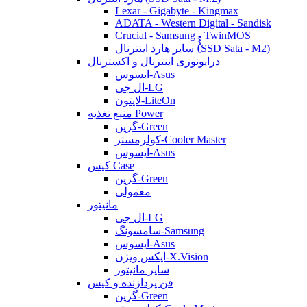
Lexar - Gigabyte - Kingmax
ADATA - Western Digital - Sandisk
Crucial - Samsung - TwinMOS
سایر هارد اینترنال (ُُُِSSD Sata - M2)
درایونوری اینترنال و اکسترنال
ایسوس-Asus
ال جی-LG
لایتون-LiteOn
منبع تغذیه Power
گرین-Green
کولرمستر-Cooler Master
ایسوس-Asus
کیس Case
گرین-Green
معمولی
مانیتور
ال جی-LG
سامسونگ-Samsung
ایسوس-Asus
ایکس ویژن-X.Vision
سایر مانیتور
فن پردازنده و کیس
گرین-Green