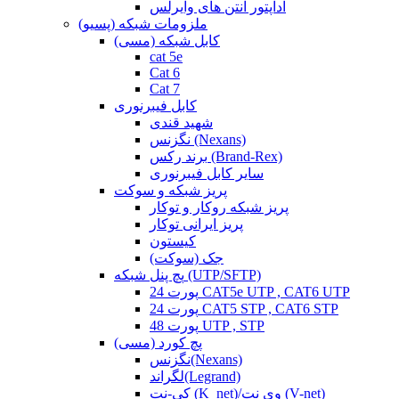
آداپتور آنتن های وایرلس
ملزومات شبکه (پسیو)
کابل شبکه (مسی)
cat 5e
Cat 6
Cat 7
کابل فیبرنوری
شهید قندی
نگزنس (Nexans)
برند رکس (Brand-Rex)
سایر کابل فیبرنوری
پریز شبکه و سوکت
پریز شبکه روکار و توکار
پریز ایرانی توکار
کیستون
جک (سوکت)
پچ پنل شبکه (UTP/SFTP)
24 پورت CAT5e UTP , CAT6 UTP
24 پورت CAT5 STP , CAT6 STP
48 پورت UTP , STP
پچ کورد (مسی)
نگزنس(Nexans)
لگراند(Legrand)
کی-نت (K_net)/وی نت (V-net)