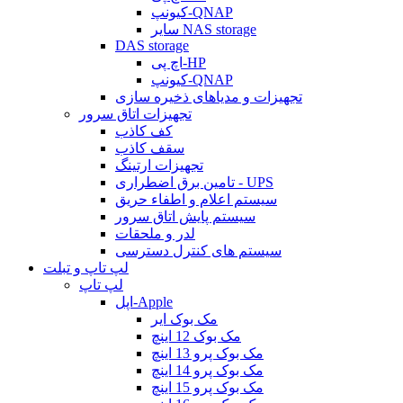
کیونپ-QNAP
سایر NAS storage
DAS storage
اچ پی-HP
کیونپ-QNAP
تجهیزات و مدیاهای ذخیره سازی
تجهیزات اتاق سرور
کف کاذب
سقف کاذب
تجهیزات ارتینگ
تامین برق اضطراری - UPS
سیستم اعلام و اطفاء حریق
سیستم پایش اتاق سرور
لدر و ملحقات
سیستم های کنترل دسترسی
لپ تاپ و تبلت
لپ تاپ
اپل-Apple
مک بوک ایر
مک بوک 12 اینچ
مک بوک پرو 13 اینچ
مک بوک پرو 14 اینچ
مک بوک پرو 15 اینچ