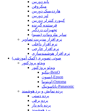
پایه دوربین
میکروفن
هارددیسک دوربین
لنز دوربین
کیبورد کنترلر دوربین
فرستنده گیرنده
تجهیزات دزدگیر
سایر ملزومات (پسیو)
نرم افزار مدیریت تصاویر
نرم افزار داخلی
نرم افزار خارجی
نرم افزار هوشمندسازی
صوتی تصویری (کمک آموزشی)
ویدئو پروژکتور
ویدئو پروژکتور
بنکیو-BenQ
اپسون-Epson
اوپتوما-Optoma
پاناسونیک-Panasonic
پرده نمایش و برد هوشمند
پرده دستی
پرده برقی
پرده پایه دار
برد هوشمند