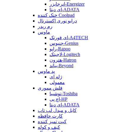
انرجایزر-Energizer
ای دیتا-ADATA
خنک کننده Coolpad
درایو نوری اکسترنال
رم ریدر
ماوس
ای فورتک-A4TECH
جنیوس-Genius
راپو-Rapoo
لاجیتک-Logitech
هترون-Hatron
بیاند-Beyond
پد ماوس
ژله ای
معمولی
فلش مموری
توشیبا-Toshiba
اچ پی-HP
ای دیتا-ADATA
کابل و مبدل لپ تاپ
کارت حافظه
کیت تمیز کننده
کیف و کوله