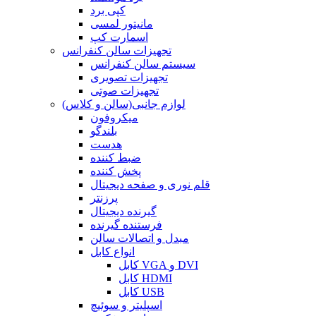
کپی برد
مانیتور لمسی
اسمارت کپ
تجهیزات سالن کنفرانس
سیستم سالن کنفرانس
تجهیزات تصویری
تجهیزات صوتی
لوازم جانبی(سالن و کلاس)
میکروفون
بلندگو
هدست
ضبط کننده
پخش کننده
قلم نوری و صفحه دیجیتال
پرزنتر
گیرنده دیجیتال
فرستنده گیرنده
مبدل و اتصالات سالن
انواع کابل
کابل VGA و DVI
کابل HDMI
کابل USB
اسپلیتر و سوئیچ