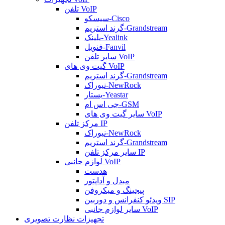
تلفن VoIP
سیسکو-Cisco
گرند استریم-Grandstream
یلینک-Yealink
فنویل-Fanvil
سایر تلفن VoIP
گیت وی های VoIP
گرند استریم-Grandstream
نیوراک-NewRock
یستار-Yeastar
جی اس ام-GSM
سایر گیت وی های VoIP
مرکز تلفن IP
نیوراک-NewRock
گرند استریم-Grandstream
سایر مرکز تلفن IP
لوازم جانبی VoIP
هدست
مبدل و آداپتور
پیجینگ و میکروفن
ویدئو کنفرانس و دوربین SIP
سایر لوازم جانبی VoIP
تجهیزات نظارت تصویری