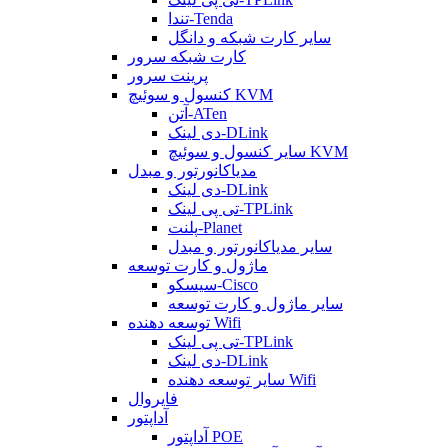
تندا-Tenda
سایر کارت شبکه و دانگل
کارت شبکه سرور
پرینت سرور
کنسول و سوئیچ KVM
آتن-ATen
دی لینک-DLink
سایر کنسول و سوئیچ KVM
مدیاکانورتور و مبدل
دی لینک-DLink
تی پی لینک-TPLink
پلنت-Planet
سایر مدیاکانورتور و مبدل
ماژول و کارت توسعه
سیسکو-Cisco
سایر ماژول و کارت توسعه
توسعه دهنده Wifi
تی پی لینک-TPLink
دی لینک-DLink
سایر توسعه دهنده Wifi
فایروال
آداپتور
آداپتور POE