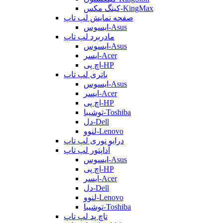
کینگ مکس-KingMax
صفحه نمایش لپ تاپ
ایسوس-Asus
مادربرد لپ تاپ
ایسوس-Asus
ایسر-Acer
اچ پی-HP
باتری لپ تاپ
ایسوس-Asus
ایسر-Acer
اچ پی-HP
توشیبا-Toshiba
دل-Dell
لنوو-Lenovo
درایو نوری لپ تاپ
آداپتور لپ تاپ
ایسوس-Asus
اچ پی-HP
ایسر-Acer
دل-Dell
لنوو-Lenovo
توشیبا-Toshiba
تاچ پد لپ تاپ