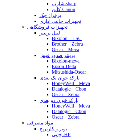
شارپ-sharp
کانن-Canon
پرفراژ چک
تجهیزات جانبی اداری
تجهیزات فروشگاهی
لیبل پرینتر
Bixolon _ TSC
Brother _ Zebra
Oscar _ Meva
پرینتر صدور فیش
Bixolon-meva
Epson-Delta
Mitsushida-Oscar
بارکد خوان تک بعدی
HoneyWell _ Meva
Datalogic _ Cbon
Oscar _ Zebra
بارکد خوان دو بعدی
HoneyWell _ Meva
Datalogic _ Cbon
Oscar _ Zebra
مواد مصرفی
تونر و کارتریج
اچ پی-HP