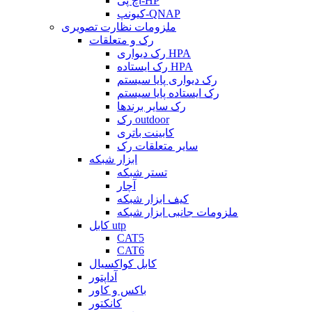
اچ پی-HP
کیونپ-QNAP
ملزومات نظارت تصویری
رک و متعلقات
رک دیواری HPA
رک ایستاده HPA
رک دیواری پایا سیستم
رک ایستاده پایا سیستم
رک سایر برندها
رک outdoor
کابینت باتری
سایر متعلقات رک
ابزار شبکه
تستر شبکه
آچار
کیف ابزار شبکه
ملزومات جانبی ابزار شبکه
کابل utp
CAT5
CAT6
کابل کواکسیال
آداپتور
باکس و کاور
کانکتور