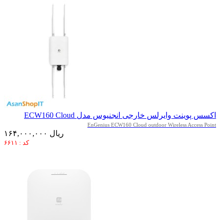
اکسس پوینت وایرلس خارجی انجنیوس مدل ECW160 Cloud
EnGenius ECW160 Cloud outdoor Wireless Access Point
۱۶۴,۰۰۰,۰۰۰ ریال
کد : ۶۶۱۱