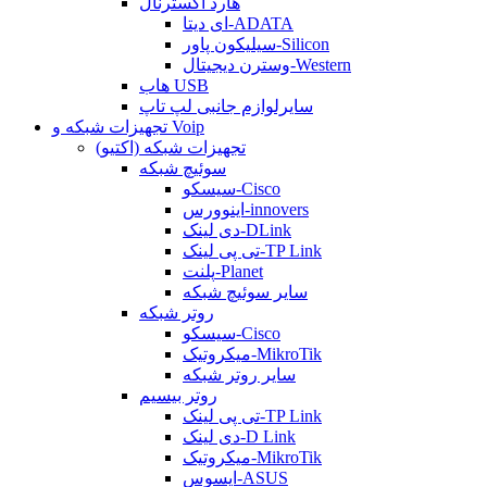
هارد اکسترنال
ای دیتا-ADATA
سیلیکون پاور-Silicon
وسترن دیجیتال-Western
هاب USB
سایرلوازم جانبی لپ تاپ
تجهیزات شبکه و Voip
تجهیزات شبکه (اکتیو)
سوئیچ شبکه
سیسکو-Cisco
اینوورس-innovers
دی لینک-DLink
تی پی لینک-TP Link
پلنت-Planet
سایر سوئیچ شبکه
روتر شبکه
سیسکو-Cisco
میکروتیک-MikroTik
سایر روتر شبکه
روتر بیسیم
تی پی لینک-TP Link
دی لینک-D Link
میکروتیک-MikroTik
ایسوس-ASUS