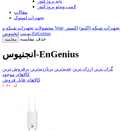
پایه پروژکتور
لامپ ویدئو پروژکتور
مقالات
تجهیزات استوک
تجهیزات شبکه (اکتیو)
اکسس
تجهیزات شبکه و Voip
محصولات
انجنیوس-EnGenius
پوینت
حذف مقایسه
مقایسه
انجنیوس-EnGenius
گران ترین
ارزان ترین
جدیدترین
پربازدیدترین
پرفروش ترین
کالاهای موجود
کالاهای قابل فروش
کد : ۱۰۲۱