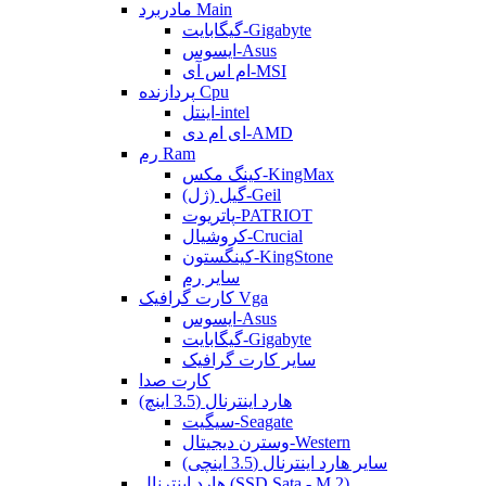
مادربرد Main
گیگابایت-Gigabyte
ایسوس-Asus
ام اس آی-MSI
پردازنده Cpu
اینتل-intel
ای ام دی-AMD
رم Ram
کینگ مکس-KingMax
گیل (ژل)-Geil
پاتریوت-PATRIOT
کروشیال-Crucial
کینگستون-KingStone
سایر رم
کارت گرافیک Vga
ایسوس-Asus
گیگابایت-Gigabyte
سایر کارت گرافیک
کارت صدا
هارد اینترنال (3.5 اینچ)
سیگیت-Seagate
وسترن دیجیتال-Western
سایر هارد اینترنال (3.5 اینچی)
هارد اینترنال (SSD Sata - M.2)