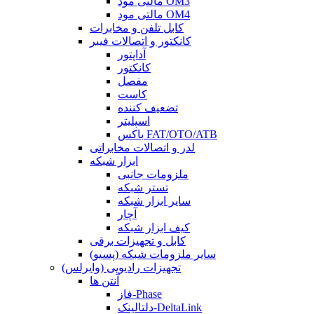
مالتی مود OM3
مالتی مود OM4
کابل تلفن و مخابرات
کانکتور و اتصالات فیبر
آداپتور
کانکتور
مفصل
کاست
تضعیف کننده
اسپلیتر
باکس FAT/OTO/ATB
لدر و اتصالات مخابراتی
ابزار شبکه
ملزومات جانبی
تستر شبکه
سایر ابزار شبکه
آچار
کیف ابزار شبکه
کابل و تجهیزات برقی
سایر ملزومات شبکه (پسیو)
تجهیزات رادیویی (وایرلس)
آنتن ها
فاز-Phase
دلتالینک-DeltaLink