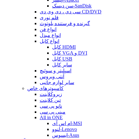
سن دیسک-SanDisk
سی دی ، دی وی دی CD/DVD
قلم نوری
گیرنده و فرستنده بلوتوث
انواع فن
انواع مبدل
انواع کابل
کابل HDMI
کابل VGA و DVI
کابل USB
سایر کابل
اسپلیتر و سوئیچ
آنتی ویروس
سایر لوازم جانبی
کامپیوترهای خاص
زیروکلاینت
تین کلاینت
نانو پی سی
مینی پی سی
All in ONE
ام اس آی-MSI
لنوو-Lenovo
ایسوس-Asus