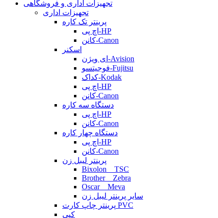
تجهیزات اداری و فروشگاهی
تجهیزات اداری
پرینتر تک کاره
اچ پی-HP
کانن-Canon
اسکنر
ای ویژن-Avision
فوجیتسو-Fujitsu
کداک-Kodak
اچ پی-HP
کانن-Canon
دستگاه سه کاره
اچ پی-HP
کانن-Canon
دستگاه چهار کاره
اچ پی-HP
کانن-Canon
پرینتر لیبل زن
Bixolon _ TSC
Brother _ Zebra
Oscar _ Meva
سایر پرینتر لیبل زن
پرینتر چاپ کارت PVC
کپی