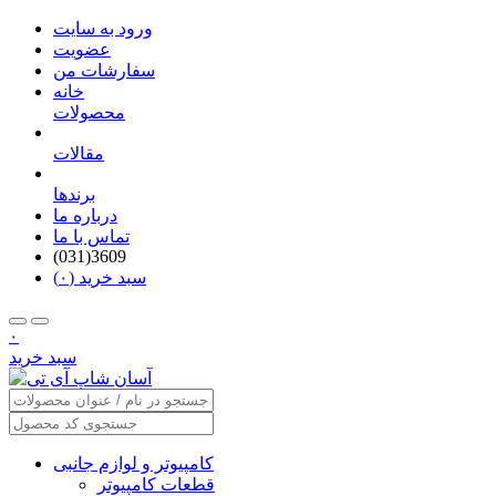
ورود به سایت
عضویت
سفارشات من
خانه
محصولات
مقالات
برندها
درباره ما
تماس با ما
(031)3609
سبد خرید (۰)
۰
سبد خرید
کامپیوتر و لوازم جانبی
قطعات کامپیوتر