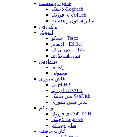
هدفون و هدست
لاجیتک-Logitech
ای فورتک-A4tech
سایر هدفون و هدست
میکروفن
اسپیکر
تسکو _ Tesco
ادیفایر _ Edifier
جی بی ال _ JBL
سایر اسپیکرها
پد ماوس
ژله ای
معمولی
فلش مموری
اچ پی-HP
ای دیتا-ADATA
سن دیسک-SanDisk
سایر فلش مموری
وب کم
ای فورتک-A4TECH
لاجیتک-Logitech
سایر وب کم
کارت حافظه
اپیسر-Apacer