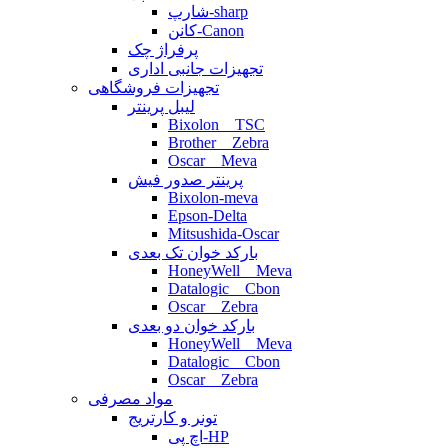
شارپ-sharp
کانن-Canon
پرفراژ چک
تجهیزات جانبی اداری
تجهیزات فروشگاهی
لیبل پرینتر
Bixolon _ TSC
Brother _ Zebra
Oscar _ Meva
پرینتر صدور فیش
Bixolon-meva
Epson-Delta
Mitsushida-Oscar
بارکد خوان تک بعدی
HoneyWell _ Meva
Datalogic _ Cbon
Oscar _ Zebra
بارکد خوان دو بعدی
HoneyWell _ Meva
Datalogic _ Cbon
Oscar _ Zebra
مواد مصرفی
تونر و کارتریج
اچ پی-HP