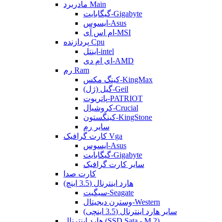
مادربرد Main
گیگابایت-Gigabyte
ایسوس-Asus
ام اس آی-MSI
پردازنده Cpu
اینتل-intel
ای ام دی-AMD
رم Ram
کینگ مکس-KingMax
گیل (ژل)-Geil
پاتریوت-PATRIOT
کروشیال-Crucial
کینگستون-KingStone
سایر رم
کارت گرافیک Vga
ایسوس-Asus
گیگابایت-Gigabyte
سایر کارت گرافیک
کارت صدا
هارد اینترنال (3.5 اینچ)
سیگیت-Seagate
وسترن دیجیتال-Western
سایر هارد اینترنال (3.5 اینچی)
هارد اینترنال (SSD Sata - M.2)