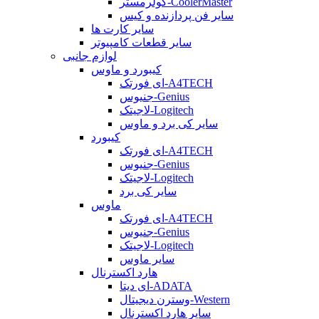
کولرمستر-CoolerMaster
سایر فن پردازنده و کیس
سایر کارت ها
سایر قطعات کامپیوتر
لوازم جانبی
کیبورد و ماوس
ای فورتک-A4TECH
جنیوس-Genius
لاجیتک-Logitech
سایر کی برد و ماوس
کیبورد
ای فورتک-A4TECH
جنیوس-Genius
لاجیتک-Logitech
سایر کی برد
ماوس
ای فورتک-A4TECH
جنیوس-Genius
لاجیتک-Logitech
سایر ماوس
هارد اکسترنال
ای دیتا-ADATA
وسترن دیجیتال-Western
سایر هارد اکسترنال