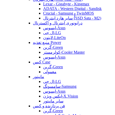
Lexar - Gigabyte - Kingmax
ADATA - Western Digital - Sandisk
Crucial - Samsung - TwinMOS
سایر هارد اینترنال (ُُُِSSD Sata - M2)
درایونوری اینترنال و اکسترنال
ایسوس-Asus
ال جی-LG
لایتون-LiteOn
منبع تغذیه Power
گرین-Green
کولرمستر-Cooler Master
ایسوس-Asus
کیس Case
گرین-Green
معمولی
مانیتور
ال جی-LG
سامسونگ-Samsung
ایسوس-Asus
ایکس ویژن-X.Vision
سایر مانیتور
فن پردازنده و کیس
گرین-Green