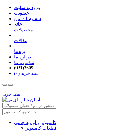
ورود به سایت
عضویت
سفارشات من
خانه
محصولات
مقالات
برندها
درباره ما
تماس با ما
(031)3609
سبد خرید (۰)
۰
سبد خرید
کامپیوتر و لوازم جانبی
قطعات کامپیوتر