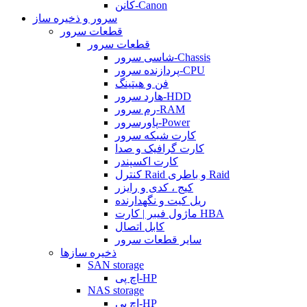
کانن-Canon
سرور و ذخیره ساز
قطعات سرور
قطعات سرور
شاسی سرور-Chassis
پردازنده سرور-CPU
فن و هیتینگ
هارد سرور-HDD
رم سرور-RAM
پاورسرور-Power
کارت شبکه سرور
کارت گرافیک و صدا
کارت اکسپندر
کنترل Raid و باطری Raid
کیج ، کدی و رایزر
ریل کیت و نگهدارنده
ماژول فیبر | کارت HBA
کابل اتصال
سایر قطعات سرور
ذخیره سازها
SAN storage
اچ پی-HP
NAS storage
اچ پی-HP