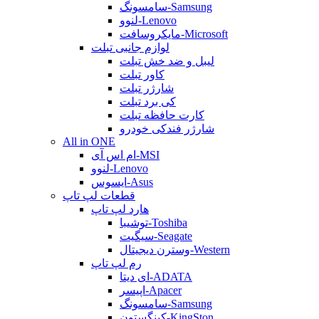
سامسونگ-Samsung
لنوو-Lenovo
مایکروسافت-Microsoft
لوازم جانبی تبلت
لیبل و ضد خش تبلت
کاور تبلت
شارژر تبلت
کی برد تبلت
کارت حافظه تبلت
شارژر فندکی خودرو
All in ONE
ام اس آی-MSI
لنوو-Lenovo
ایسوس-Asus
قطعات لپ تاپ
هارد لپ تاپ
توشیبا-Toshiba
سیگیت-Seagate
وسترن دیجیتال-Western
رم لپ تاپ
ای دیتا-ADATA
اپیسر-Apacer
سامسونگ-Samsung
کینگستون-KingSton