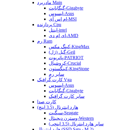
مادربرد Main
گیگابایت-Gigabyte
ایسوس-Asus
ام اس آی-MSI
پردازنده Cpu
اینتل-intel
ای ام دی-AMD
رم Ram
کینگ مکس-KingMax
گیل (ژل)-Geil
پاتریوت-PATRIOT
کروشیال-Crucial
کینگستون-KingStone
سایر رم
کارت گرافیک Vga
ایسوس-Asus
گیگابایت-Gigabyte
سایر کارت گرافیک
کارت صدا
هارد اینترنال (3.5 اینچ)
سیگیت-Seagate
وسترن دیجیتال-Western
سایر هارد اینترنال (3.5 اینچی)
هارد اینترنال (SSD Sata - M.2)