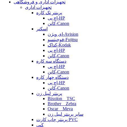
تجهیزات اداری و فروشگاهی
تجهیزات اداری
پرینتر تک کاره
اچ پی-HP
کانن-Canon
اسکنر
ای ویژن-Avision
فوجیتسو-Fujitsu
کداک-Kodak
اچ پی-HP
کانن-Canon
دستگاه سه کاره
اچ پی-HP
کانن-Canon
دستگاه چهار کاره
اچ پی-HP
کانن-Canon
پرینتر لیبل زن
Bixolon _ TSC
Brother _ Zebra
Oscar _ Meva
سایر پرینتر لیبل زن
پرینتر چاپ کارت PVC
کپی