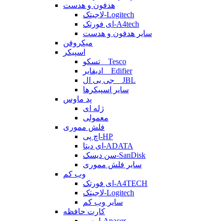
هدفون و هدست
لاجیتک-Logitech
ای فورتک-A4tech
سایر هدفون و هدست
میکروفن
اسپیکر
تسکو _ Tesco
ادیفایر _ Edifier
جی بی ال _ JBL
سایر اسپیکرها
پد ماوس
ژله ای
معمولی
فلش مموری
اچ پی-HP
ای دیتا-ADATA
سن دیسک-SanDisk
سایر فلش مموری
وب کم
ای فورتک-A4TECH
لاجیتک-Logitech
سایر وب کم
کارت حافظه
اپیسر-Apacer