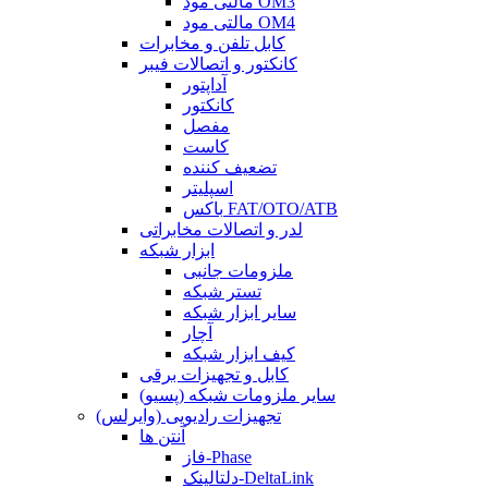
مالتی مود OM3
مالتی مود OM4
کابل تلفن و مخابرات
کانکتور و اتصالات فیبر
آداپتور
کانکتور
مفصل
کاست
تضعیف کننده
اسپلیتر
باکس FAT/OTO/ATB
لدر و اتصالات مخابراتی
ابزار شبکه
ملزومات جانبی
تستر شبکه
سایر ابزار شبکه
آچار
کیف ابزار شبکه
کابل و تجهیزات برقی
سایر ملزومات شبکه (پسیو)
تجهیزات رادیویی (وایرلس)
آنتن ها
فاز-Phase
دلتالینک-DeltaLink