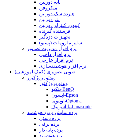
پایه دوربین
میکروفن
هارددیسک دوربین
لنز دوربین
کیبورد کنترلر دوربین
فرستنده گیرنده
تجهیزات دزدگیر
سایر ملزومات (پسیو)
نرم افزار مدیریت تصاویر
نرم افزار داخلی
نرم افزار خارجی
نرم افزار هوشمندسازی
صوتی تصویری (کمک آموزشی)
ویدئو پروژکتور
ویدئو پروژکتور
بنکیو-BenQ
اپسون-Epson
اوپتوما-Optoma
پاناسونیک-Panasonic
پرده نمایش و برد هوشمند
پرده دستی
پرده برقی
پرده پایه دار
برد هوشمند