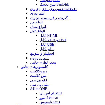
سن دیسک-SanDisk
سی دی ، دی وی دی CD/DVD
قلم نوری
گیرنده و فرستنده بلوتوث
انواع فن
انواع مبدل
انواع کابل
کابل HDMI
کابل VGA و DVI
کابل USB
سایر کابل
اسپلیتر و سوئیچ
آنتی ویروس
سایر لوازم جانبی
کامپیوترهای خاص
زیروکلاینت
تین کلاینت
نانو پی سی
مینی پی سی
All in ONE
ام اس آی-MSI
لنوو-Lenovo
ایسوس-Asus