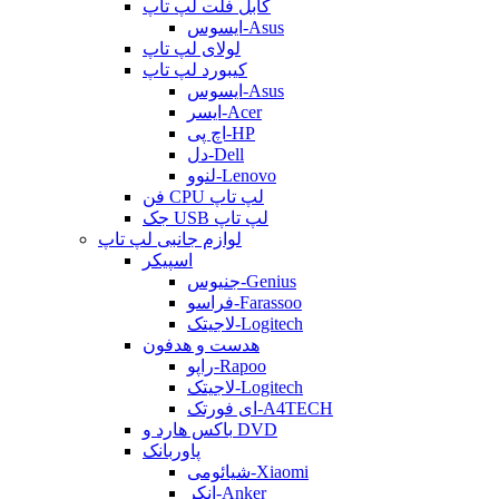
کابل فلت لپ تاپ
ایسوس-Asus
لولای لپ تاپ
کیبورد لپ تاپ
ایسوس-Asus
ایسر-Acer
اچ پی-HP
دل-Dell
لنوو-Lenovo
فن CPU لپ تاپ
جک USB لپ تاپ
لوازم جانبی لپ تاپ
اسپیکر
جنیوس-Genius
فراسو-Farassoo
لاجیتک-Logitech
هدست و هدفون
راپو-Rapoo
لاجیتک-Logitech
ای فورتک-A4TECH
باکس هارد و DVD
پاوربانک
شیائومی-Xiaomi
انکر-Anker