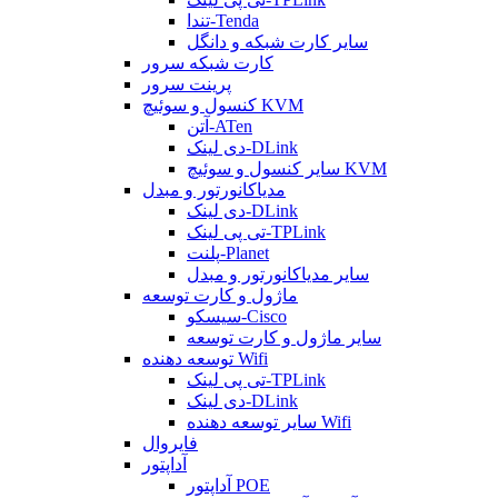
تندا-Tenda
سایر کارت شبکه و دانگل
کارت شبکه سرور
پرینت سرور
کنسول و سوئیچ KVM
آتن-ATen
دی لینک-DLink
سایر کنسول و سوئیچ KVM
مدیاکانورتور و مبدل
دی لینک-DLink
تی پی لینک-TPLink
پلنت-Planet
سایر مدیاکانورتور و مبدل
ماژول و کارت توسعه
سیسکو-Cisco
سایر ماژول و کارت توسعه
توسعه دهنده Wifi
تی پی لینک-TPLink
دی لینک-DLink
سایر توسعه دهنده Wifi
فایروال
آداپتور
آداپتور POE