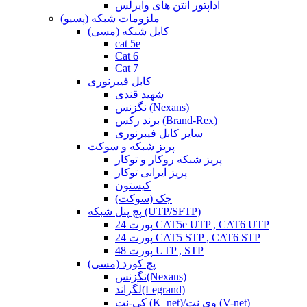
آداپتور آنتن های وایرلس
ملزومات شبکه (پسیو)
کابل شبکه (مسی)
cat 5e
Cat 6
Cat 7
کابل فیبرنوری
شهید قندی
نگزنس (Nexans)
برند رکس (Brand-Rex)
سایر کابل فیبرنوری
پریز شبکه و سوکت
پریز شبکه روکار و توکار
پریز ایرانی توکار
کیستون
جک (سوکت)
پچ پنل شبکه (UTP/SFTP)
24 پورت CAT5e UTP , CAT6 UTP
24 پورت CAT5 STP , CAT6 STP
48 پورت UTP , STP
پچ کورد (مسی)
نگزنس(Nexans)
لگراند(Legrand)
کی-نت (K_net)/وی نت (V-net)