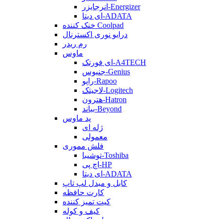
انرجایزر-Energizer
ای دیتا-ADATA
خنک کننده Coolpad
درایو نوری اکسترنال
رم ریدر
ماوس
ای فورتک-A4TECH
جنیوس-Genius
راپو-Rapoo
لاجیتک-Logitech
هترون-Hatron
بیاند-Beyond
پد ماوس
ژله ای
معمولی
فلش مموری
توشیبا-Toshiba
اچ پی-HP
ای دیتا-ADATA
کابل و مبدل لپ تاپ
کارت حافظه
کیت تمیز کننده
کیف و کوله