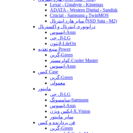
Lexar - Gigabyte - Kingmax
ADATA - Western Digital - Sandisk
Crucial - Samsung - TwinMOS
سایر هارد اینترنال (ُُُِSSD Sata - M2)
درایونوری اینترنال و اکسترنال
ایسوس-Asus
ال جی-LG
لایتون-LiteOn
منبع تغذیه Power
گرین-Green
کولرمستر-Cooler Master
ایسوس-Asus
کیس Case
گرین-Green
معمولی
مانیتور
ال جی-LG
سامسونگ-Samsung
ایسوس-Asus
ایکس ویژن-X.Vision
سایر مانیتور
فن پردازنده و کیس
گرین-Green