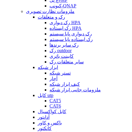
اچ پی-HP
کیونپ-QNAP
ملزومات نظارت تصویری
رک و متعلقات
رک دیواری HPA
رک ایستاده HPA
رک دیواری پایا سیستم
رک ایستاده پایا سیستم
رک سایر برندها
رک outdoor
کابینت باتری
سایر متعلقات رک
ابزار شبکه
تستر شبکه
آچار
کیف ابزار شبکه
ملزومات جانبی ابزار شبکه
کابل utp
CAT5
CAT6
کابل کواکسیال
آداپتور
باکس و کاور
کانکتور