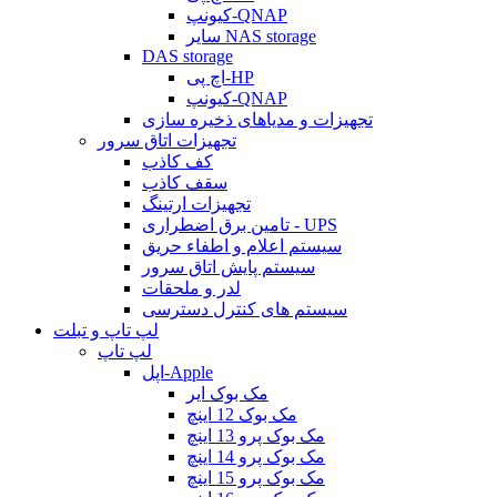
کیونپ-QNAP
سایر NAS storage
DAS storage
اچ پی-HP
کیونپ-QNAP
تجهیزات و مدیاهای ذخیره سازی
تجهیزات اتاق سرور
کف کاذب
سقف کاذب
تجهیزات ارتینگ
تامین برق اضطراری - UPS
سیستم اعلام و اطفاء حریق
سیستم پایش اتاق سرور
لدر و ملحقات
سیستم های کنترل دسترسی
لپ تاپ و تبلت
لپ تاپ
اپل-Apple
مک بوک ایر
مک بوک 12 اینچ
مک بوک پرو 13 اینچ
مک بوک پرو 14 اینچ
مک بوک پرو 15 اینچ