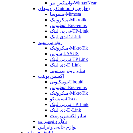
وایمکس نیر-WimaxNear
رادیوهای Outdoor (خارجی)
میموسا-Mimosa
میکروتیک-Mikrotik
انجنیوس-EnGenius
تی پی لینک-TP-Link
دی لینک-D-Link
روتر بی سیم
میکروتیک-MikroTik
ایسوس-ASUS
تی پی لینک-TP Link
دی لینک-D Link
سایر روتر بی سیم
اکسس پوینت
یوبیکیوتی-Ubquiti
انجنیوس-EnGenius
میکروتیک-MikroTik
سیسکو-Cisco
تی پی لینک-TP-Link
دی لینک-D-Link
سایر اکسس پوینت
دکل و تجهیزات
لوازم جانبی وایرلس
تجهیزات VoIP