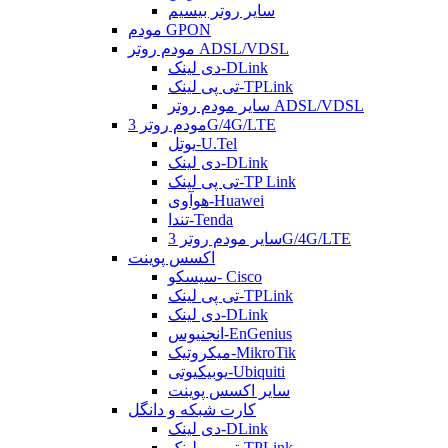
سایر روتر بیسیم
مودم GPON
مودم روتر ADSL/VDSL
دی لینک-DLink
تی پی لینک-TPLink
سایر مودم روتر ADSL/VDSL
مودم روتر 3G/4G/LTE
یوتل-U.Tel
دی لینک-DLink
تی پی لینک-TP Link
هوآوی-Huawei
تندا-Tenda
سایر مودم روتر 3G/4G/LTE
اکسس پوینت
سیسکو- Cisco
تی پی لینک-TPLink
دی لینک-DLink
انجنیوس-EnGenius
میکروتیک-MikroTik
یوبیکیوتی-Ubiquiti
سایر اکسس پوینت
کارت شبکه و دانگل
دی لینک-DLink
تی پی لینک-TPLink