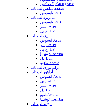
کینگ مکس-KingMax
صفحه نمایش لپ تاپ
ایسوس-Asus
مادربرد لپ تاپ
ایسوس-Asus
ایسر-Acer
اچ پی-HP
باتری لپ تاپ
ایسوس-Asus
ایسر-Acer
اچ پی-HP
توشیبا-Toshiba
دل-Dell
لنوو-Lenovo
درایو نوری لپ تاپ
آداپتور لپ تاپ
ایسوس-Asus
اچ پی-HP
ایسر-Acer
دل-Dell
لنوو-Lenovo
توشیبا-Toshiba
تاچ پد لپ تاپ