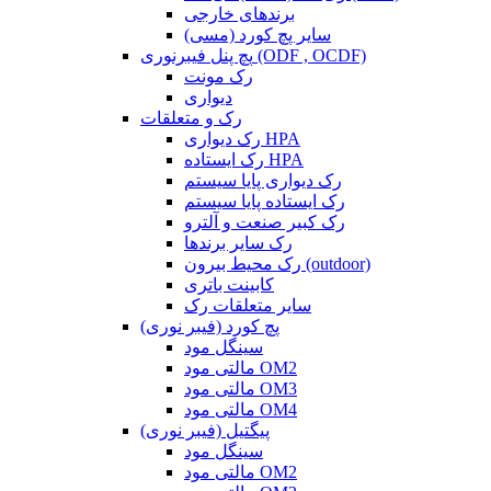
برندهای خارجی
سایر پچ کورد (مسی)
پچ پنل فیبرنوری (ODF , OCDF)
رک مونت
دیواری
رک و متعلقات
رک دیواری HPA
رک ایستاده HPA
رک دیواری پایا سیستم
رک ایستاده پایا سیستم
رک کبیر صنعت و آلترو
رک سایر برندها
رک محیط بیرون (outdoor)
کابینت باتری
سایر متعلقات رک
پچ کورد (فیبر نوری)
سینگل مود
مالتی مود OM2
مالتی مود OM3
مالتی مود OM4
پیگتیل (فیبر نوری)
سینگل مود
مالتی مود OM2