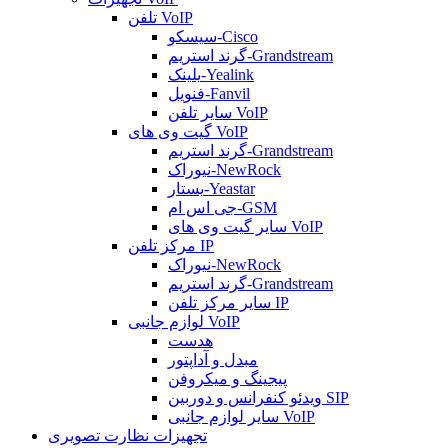
تلفن VoIP
سیسکو-Cisco
گرند استریم-Grandstream
یلینک-Yealink
فنویل-Fanvil
سایر تلفن VoIP
گیت وی های VoIP
گرند استریم-Grandstream
نیوراک-NewRock
یستار-Yeastar
جی اس ام-GSM
سایر گیت وی های VoIP
مرکز تلفن IP
نیوراک-NewRock
گرند استریم-Grandstream
سایر مرکز تلفن IP
لوازم جانبی VoIP
هدست
مبدل و آداپتور
پیجینگ و میکروفن
ویدئو کنفرانس و دوربین SIP
سایر لوازم جانبی VoIP
تجهیزات نظارت تصویری