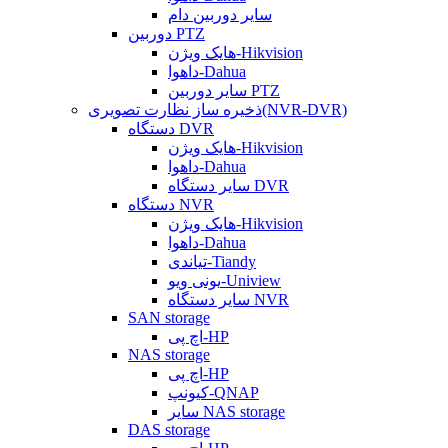
سایر دوربین دام
دوربین PTZ
هایک ویژن-Hikvision
داهوا-Dahua
سایر دوربین PTZ
ذخیره ساز نظارت تصویری(NVR-DVR)
دستگاه DVR
هایک ویژن-Hikvision
داهوا-Dahua
سایر دستگاه DVR
دستگاه NVR
هایک ویژن-Hikvision
داهوا-Dahua
تیاندی-Tiandy
یونی ویو-Uniview
سایر دستگاه NVR
SAN storage
اچ پی-HP
NAS storage
اچ پی-HP
کیونپ-QNAP
سایر NAS storage
DAS storage