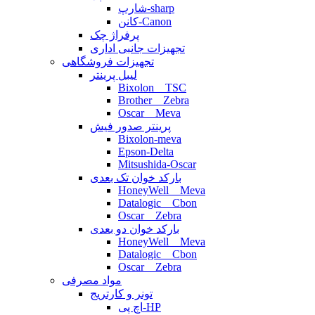
شارپ-sharp
کانن-Canon
پرفراژ چک
تجهیزات جانبی اداری
تجهیزات فروشگاهی
لیبل پرینتر
Bixolon _ TSC
Brother _ Zebra
Oscar _ Meva
پرینتر صدور فیش
Bixolon-meva
Epson-Delta
Mitsushida-Oscar
بارکد خوان تک بعدی
HoneyWell _ Meva
Datalogic _ Cbon
Oscar _ Zebra
بارکد خوان دو بعدی
HoneyWell _ Meva
Datalogic _ Cbon
Oscar _ Zebra
مواد مصرفی
تونر و کارتریج
اچ پی-HP