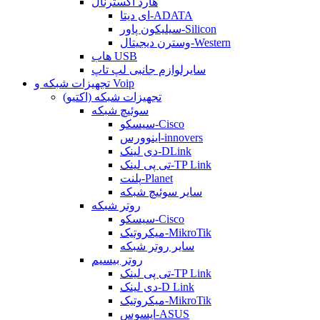
هارد اکسترنال
ای دیتا-ADATA
سیلیکون پاور-Silicon
وسترن دیجیتال-Western
هاب USB
سایرلوازم جانبی لپ تاپ
تجهیزات شبکه و Voip
تجهیزات شبکه (اکتیو)
سوئیچ شبکه
سیسکو-Cisco
اینوورس-innovers
دی لینک-DLink
تی پی لینک-TP Link
پلنت-Planet
سایر سوئیچ شبکه
روتر شبکه
سیسکو-Cisco
میکروتیک-MikroTik
سایر روتر شبکه
روتر بیسیم
تی پی لینک-TP Link
دی لینک-D Link
میکروتیک-MikroTik
ایسوس-ASUS