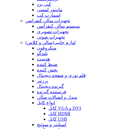
کپی برد
مانیتور لمسی
اسمارت کپ
تجهیزات سالن کنفرانس
سیستم سالن کنفرانس
تجهیزات تصویری
تجهیزات صوتی
لوازم جانبی(سالن و کلاس)
میکروفون
بلندگو
هدست
ضبط کننده
پخش کننده
قلم نوری و صفحه دیجیتال
پرزنتر
گیرنده دیجیتال
فرستنده گیرنده
مبدل و اتصالات سالن
انواع کابل
کابل VGA و DVI
کابل HDMI
کابل USB
اسپلیتر و سوئیچ