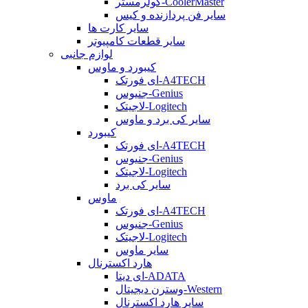
کولرمستر-CoolerMaster
سایر فن پردازنده و کیس
سایر کارت ها
سایر قطعات کامپیوتر
لوازم جانبی
کیبورد و ماوس
ای فورتک-A4TECH
جنیوس-Genius
لاجیتک-Logitech
سایر کی برد و ماوس
کیبورد
ای فورتک-A4TECH
جنیوس-Genius
لاجیتک-Logitech
سایر کی برد
ماوس
ای فورتک-A4TECH
جنیوس-Genius
لاجیتک-Logitech
سایر ماوس
هارد اکسترنال
ای دیتا-ADATA
وسترن دیجیتال-Western
سایر هارد اکسترنال