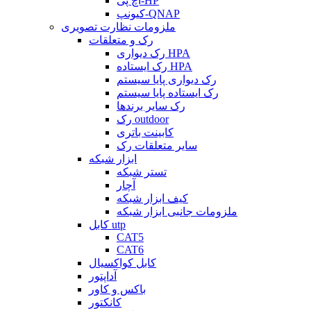
اچ پی-HP
کیونپ-QNAP
ملزومات نظارت تصویری
رک و متعلقات
رک دیواری HPA
رک ایستاده HPA
رک دیواری پایا سیستم
رک ایستاده پایا سیستم
رک سایر برندها
رک outdoor
کابینت باتری
سایر متعلقات رک
ابزار شبکه
تستر شبکه
آچار
کیف ابزار شبکه
ملزومات جانبی ابزار شبکه
کابل utp
CAT5
CAT6
کابل کواکسیال
آداپتور
باکس و کاور
کانکتور