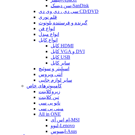
سن دیسک-SanDisk
سی دی ، دی وی دی CD/DVD
قلم نوری
گیرنده و فرستنده بلوتوث
انواع فن
انواع مبدل
انواع کابل
کابل HDMI
کابل VGA و DVI
کابل USB
سایر کابل
اسپلیتر و سوئیچ
آنتی ویروس
سایر لوازم جانبی
کامپیوترهای خاص
زیروکلاینت
تین کلاینت
نانو پی سی
مینی پی سی
All in ONE
ام اس آی-MSI
لنوو-Lenovo
ایسوس-Asus