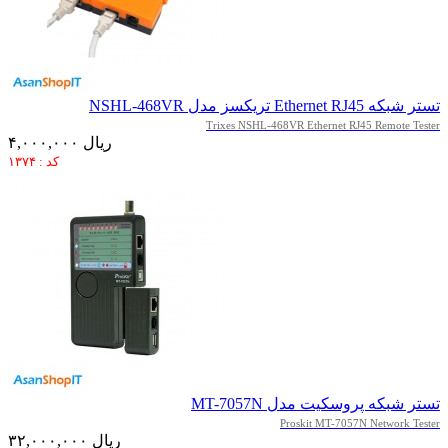
تستر شبکه Ethernet RJ45 تریکسز مدل NSHL-468VR
Trixes NSHL-468VR Ethernet RJ45 Remote Tester
۴,۰۰۰,۰۰۰ ریال
کد : ۱۳۷۴
تستر شبکه پروسکیت مدل MT-7057N
Proskit MT-7057N Network Tester
۳۲,۰۰۰,۰۰۰ ریال