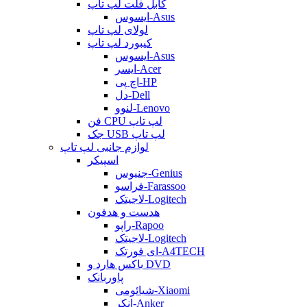
کابل فلت لپ تاپ
ایسوس-Asus
لولای لپ تاپ
کیبورد لپ تاپ
ایسوس-Asus
ایسر-Acer
اچ پی-HP
دل-Dell
لنوو-Lenovo
فن CPU لپ تاپ
جک USB لپ تاپ
لوازم جانبی لپ تاپ
اسپیکر
جنیوس-Genius
فراسو-Farassoo
لاجیتک-Logitech
هدست و هدفون
راپو-Rapoo
لاجیتک-Logitech
ای فورتک-A4TECH
باکس هارد و DVD
پاوربانک
شیائومی-Xiaomi
انکر-Anker