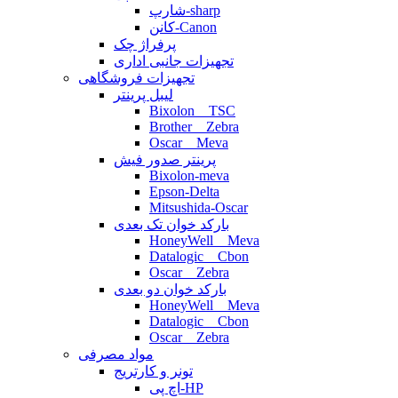
شارپ-sharp
کانن-Canon
پرفراژ چک
تجهیزات جانبی اداری
تجهیزات فروشگاهی
لیبل پرینتر
Bixolon _ TSC
Brother _ Zebra
Oscar _ Meva
پرینتر صدور فیش
Bixolon-meva
Epson-Delta
Mitsushida-Oscar
بارکد خوان تک بعدی
HoneyWell _ Meva
Datalogic _ Cbon
Oscar _ Zebra
بارکد خوان دو بعدی
HoneyWell _ Meva
Datalogic _ Cbon
Oscar _ Zebra
مواد مصرفی
تونر و کارتریج
اچ پی-HP