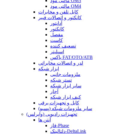
مالتی مود OM3
مالتی مود OM4
کابل تلفن و مخابرات
کانکتور و اتصالات فیبر
آداپتور
کانکتور
مفصل
کاست
تضعیف کننده
اسپلیتر
باکس FAT/OTO/ATB
لدر و اتصالات مخابراتی
ابزار شبکه
ملزومات جانبی
تستر شبکه
سایر ابزار شبکه
آچار
کیف ابزار شبکه
کابل و تجهیزات برقی
سایر ملزومات شبکه (پسیو)
تجهیزات رادیویی (وایرلس)
آنتن ها
فاز-Phase
دلتالینک-DeltaLink