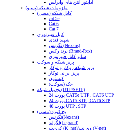
آداپتور آنتن های وایرلس
ملزومات شبکه (پسیو)
کابل شبکه (مسی)
cat 5e
Cat 6
Cat 7
کابل فیبرنوری
شهید قندی
نگزنس (Nexans)
برند رکس (Brand-Rex)
سایر کابل فیبرنوری
پریز شبکه و سوکت
پریز شبکه روکار و توکار
پریز ایرانی توکار
کیستون
جک (سوکت)
پچ پنل شبکه (UTP/SFTP)
24 پورت CAT5e UTP , CAT6 UTP
24 پورت CAT5 STP , CAT6 STP
48 پورت UTP , STP
پچ کورد (مسی)
نگزنس(Nexans)
لگراند(Legrand)
کی-نت (K_net)/وی نت (V-net)