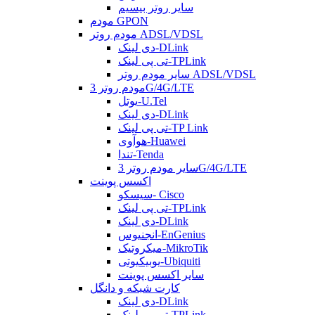
سایر روتر بیسیم
مودم GPON
مودم روتر ADSL/VDSL
دی لینک-DLink
تی پی لینک-TPLink
سایر مودم روتر ADSL/VDSL
مودم روتر 3G/4G/LTE
یوتل-U.Tel
دی لینک-DLink
تی پی لینک-TP Link
هوآوی-Huawei
تندا-Tenda
سایر مودم روتر 3G/4G/LTE
اکسس پوینت
سیسکو- Cisco
تی پی لینک-TPLink
دی لینک-DLink
انجنیوس-EnGenius
میکروتیک-MikroTik
یوبیکیوتی-Ubiquiti
سایر اکسس پوینت
کارت شبکه و دانگل
دی لینک-DLink
تی پی لینک-TPLink