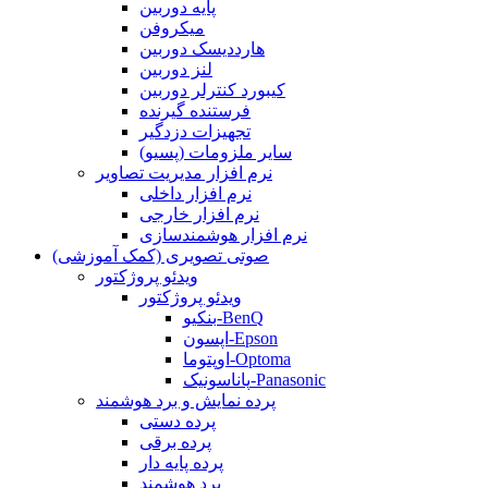
پایه دوربین
میکروفن
هارددیسک دوربین
لنز دوربین
کیبورد کنترلر دوربین
فرستنده گیرنده
تجهیزات دزدگیر
سایر ملزومات (پسیو)
نرم افزار مدیریت تصاویر
نرم افزار داخلی
نرم افزار خارجی
نرم افزار هوشمندسازی
صوتی تصویری (کمک آموزشی)
ویدئو پروژکتور
ویدئو پروژکتور
بنکیو-BenQ
اپسون-Epson
اوپتوما-Optoma
پاناسونیک-Panasonic
پرده نمایش و برد هوشمند
پرده دستی
پرده برقی
پرده پایه دار
برد هوشمند