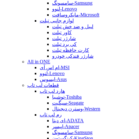
سامسونگ-Samsung
لنوو-Lenovo
مایکروسافت-Microsoft
لوازم جانبی تبلت
لیبل و ضد خش تبلت
کاور تبلت
شارژر تبلت
کی برد تبلت
کارت حافظه تبلت
شارژر فندکی خودرو
All in ONE
ام اس آی-MSI
لنوو-Lenovo
ایسوس-Asus
قطعات لپ تاپ
هارد لپ تاپ
توشیبا-Toshiba
سیگیت-Seagate
وسترن دیجیتال-Western
رم لپ تاپ
ای دیتا-ADATA
اپیسر-Apacer
سامسونگ-Samsung
کینگستون-KingSton