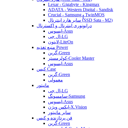
Lexar - Gigabyte - Kingmax
ADATA - Western Digital - Sandisk
Crucial - Samsung - TwinMOS
سایر هارد اینترنال (ُُُِSSD Sata - M2)
درایونوری اینترنال و اکسترنال
ایسوس-Asus
ال جی-LG
لایتون-LiteOn
منبع تغذیه Power
گرین-Green
کولرمستر-Cooler Master
ایسوس-Asus
کیس Case
گرین-Green
معمولی
مانیتور
ال جی-LG
سامسونگ-Samsung
ایسوس-Asus
ایکس ویژن-X.Vision
سایر مانیتور
فن پردازنده و کیس
گرین-Green