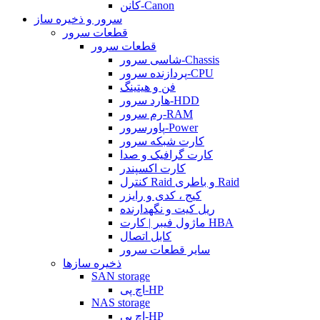
کانن-Canon
سرور و ذخیره ساز
قطعات سرور
قطعات سرور
شاسی سرور-Chassis
پردازنده سرور-CPU
فن و هیتینگ
هارد سرور-HDD
رم سرور-RAM
پاورسرور-Power
کارت شبکه سرور
کارت گرافیک و صدا
کارت اکسپندر
کنترل Raid و باطری Raid
کیج ، کدی و رایزر
ریل کیت و نگهدارنده
ماژول فیبر | کارت HBA
کابل اتصال
سایر قطعات سرور
ذخیره سازها
SAN storage
اچ پی-HP
NAS storage
اچ پی-HP