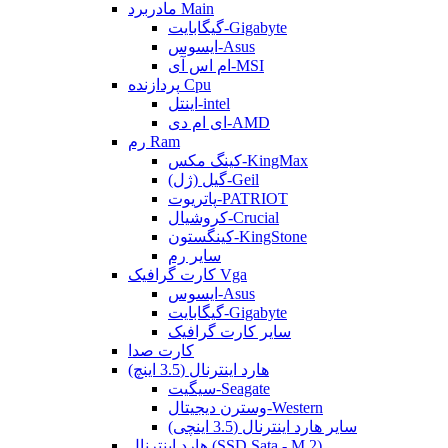
مادربرد Main
گیگابایت-Gigabyte
ایسوس-Asus
ام اس آی-MSI
پردازنده Cpu
اینتل-intel
ای ام دی-AMD
رم Ram
کینگ مکس-KingMax
گیل (ژل)-Geil
پاتریوت-PATRIOT
کروشیال-Crucial
کینگستون-KingStone
سایر رم
کارت گرافیک Vga
ایسوس-Asus
گیگابایت-Gigabyte
سایر کارت گرافیک
کارت صدا
هارد اینترنال (3.5 اینچ)
سیگیت-Seagate
وسترن دیجیتال-Western
سایر هارد اینترنال (3.5 اینچی)
هارد اینترنال (SSD Sata - M.2)