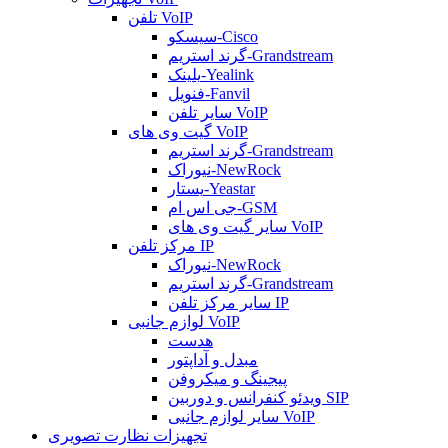
تلفن VoIP
سیسکو-Cisco
گرند استریم-Grandstream
یلینک-Yealink
فنویل-Fanvil
سایر تلفن VoIP
گیت وی های VoIP
گرند استریم-Grandstream
نیوراک-NewRock
یستار-Yeastar
جی اس ام-GSM
سایر گیت وی های VoIP
مرکز تلفن IP
نیوراک-NewRock
گرند استریم-Grandstream
سایر مرکز تلفن IP
لوازم جانبی VoIP
هدست
مبدل و آداپتور
پیجینگ و میکروفن
ویدئو کنفرانس و دوربین SIP
سایر لوازم جانبی VoIP
تجهیزات نظارت تصویری