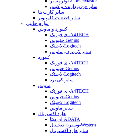
کولرمستر-CoolerMaster
سایر فن پردازنده و کیس
سایر کارت ها
سایر قطعات کامپیوتر
لوازم جانبی
کیبورد و ماوس
ای فورتک-A4TECH
جنیوس-Genius
لاجیتک-Logitech
سایر کی برد و ماوس
کیبورد
ای فورتک-A4TECH
جنیوس-Genius
لاجیتک-Logitech
سایر کی برد
ماوس
ای فورتک-A4TECH
جنیوس-Genius
لاجیتک-Logitech
سایر ماوس
هارد اکسترنال
ای دیتا-ADATA
وسترن دیجیتال-Western
سایر هارد اکسترنال