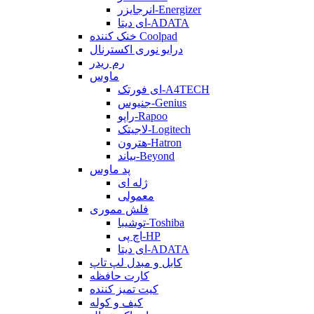
انرجایزر-Energizer
ای دیتا-ADATA
خنک کننده Coolpad
درایو نوری اکسترنال
رم ریدر
ماوس
ای فورتک-A4TECH
جنیوس-Genius
راپو-Rapoo
لاجیتک-Logitech
هترون-Hatron
بیاند-Beyond
پد ماوس
ژله ای
معمولی
فلش مموری
توشیبا-Toshiba
اچ پی-HP
ای دیتا-ADATA
کابل و مبدل لپ تاپ
کارت حافظه
کیت تمیز کننده
کیف و کوله