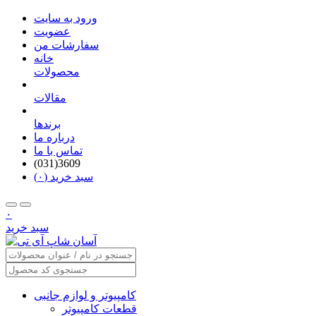
ورود به سایت
عضویت
سفارشات من
خانه
محصولات
مقالات
برندها
درباره ما
تماس با ما
(031)3609
سبد خرید (۰)
۰
سبد خرید
کامپیوتر و لوازم جانبی
قطعات کامپیوتر