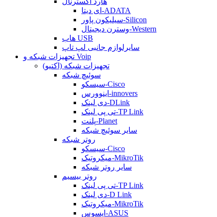
هارد اکسترنال
ای دیتا-ADATA
سیلیکون پاور-Silicon
وسترن دیجیتال-Western
هاب USB
سایرلوازم جانبی لپ تاپ
تجهیزات شبکه و Voip
تجهیزات شبکه (اکتیو)
سوئیچ شبکه
سیسکو-Cisco
اینوورس-innovers
دی لینک-DLink
تی پی لینک-TP Link
پلنت-Planet
سایر سوئیچ شبکه
روتر شبکه
سیسکو-Cisco
میکروتیک-MikroTik
سایر روتر شبکه
روتر بیسیم
تی پی لینک-TP Link
دی لینک-D Link
میکروتیک-MikroTik
ایسوس-ASUS