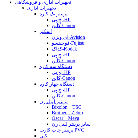
تجهیزات اداری و فروشگاهی
تجهیزات اداری
پرینتر تک کاره
اچ پی-HP
کانن-Canon
اسکنر
ای ویژن-Avision
فوجیتسو-Fujitsu
کداک-Kodak
اچ پی-HP
کانن-Canon
دستگاه سه کاره
اچ پی-HP
کانن-Canon
دستگاه چهار کاره
اچ پی-HP
کانن-Canon
پرینتر لیبل زن
Bixolon _ TSC
Brother _ Zebra
Oscar _ Meva
سایر پرینتر لیبل زن
پرینتر چاپ کارت PVC
کپی