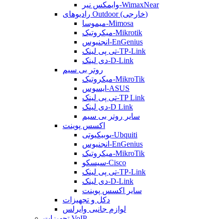
وایمکس نیر-WimaxNear
رادیوهای Outdoor (خارجی)
میموسا-Mimosa
میکروتیک-Mikrotik
انجنیوس-EnGenius
تی پی لینک-TP-Link
دی لینک-D-Link
روتر بی سیم
میکروتیک-MikroTik
ایسوس-ASUS
تی پی لینک-TP Link
دی لینک-D Link
سایر روتر بی سیم
اکسس پوینت
یوبیکیوتی-Ubquiti
انجنیوس-EnGenius
میکروتیک-MikroTik
سیسکو-Cisco
تی پی لینک-TP-Link
دی لینک-D-Link
سایر اکسس پوینت
دکل و تجهیزات
لوازم جانبی وایرلس
تجهیزات VoIP