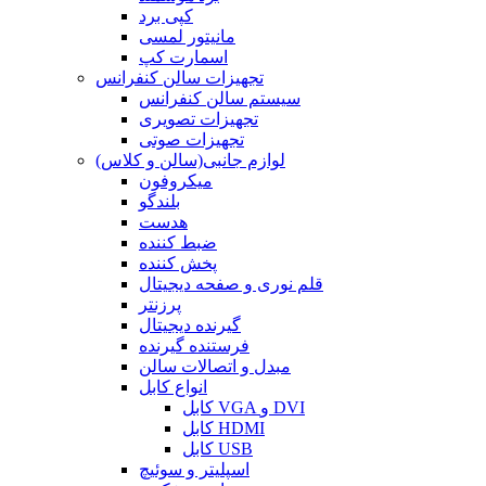
کپی برد
مانیتور لمسی
اسمارت کپ
تجهیزات سالن کنفرانس
سیستم سالن کنفرانس
تجهیزات تصویری
تجهیزات صوتی
لوازم جانبی(سالن و کلاس)
میکروفون
بلندگو
هدست
ضبط کننده
پخش کننده
قلم نوری و صفحه دیجیتال
پرزنتر
گیرنده دیجیتال
فرستنده گیرنده
مبدل و اتصالات سالن
انواع کابل
کابل VGA و DVI
کابل HDMI
کابل USB
اسپلیتر و سوئیچ