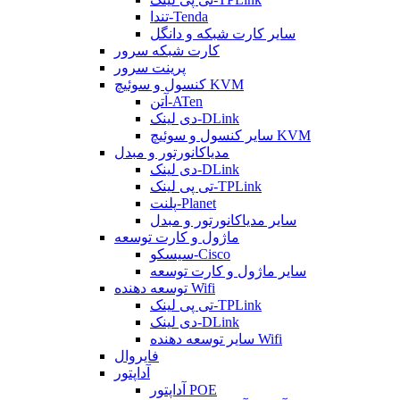
تندا-Tenda
سایر کارت شبکه و دانگل
کارت شبکه سرور
پرینت سرور
کنسول و سوئیچ KVM
آتن-ATen
دی لینک-DLink
سایر کنسول و سوئیچ KVM
مدیاکانورتور و مبدل
دی لینک-DLink
تی پی لینک-TPLink
پلنت-Planet
سایر مدیاکانورتور و مبدل
ماژول و کارت توسعه
سیسکو-Cisco
سایر ماژول و کارت توسعه
توسعه دهنده Wifi
تی پی لینک-TPLink
دی لینک-DLink
سایر توسعه دهنده Wifi
فایروال
آداپتور
آداپتور POE