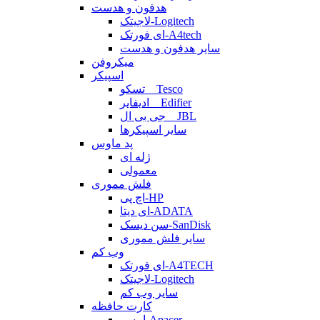
هدفون و هدست
لاجیتک-Logitech
ای فورتک-A4tech
سایر هدفون و هدست
میکروفن
اسپیکر
تسکو _ Tesco
ادیفایر _ Edifier
جی بی ال _ JBL
سایر اسپیکرها
پد ماوس
ژله ای
معمولی
فلش مموری
اچ پی-HP
ای دیتا-ADATA
سن دیسک-SanDisk
سایر فلش مموری
وب کم
ای فورتک-A4TECH
لاجیتک-Logitech
سایر وب کم
کارت حافظه
اپیسر-Apacer