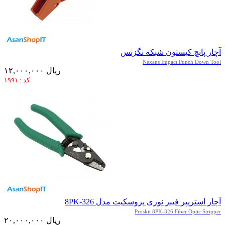
آچار پانچ کیستون شبکه نگزنس
Nexans Impact Punch Down Tool
۱۲,۰۰۰,۰۰۰ ریال
کد : ۱۹۹۱
آچار استریپر فیبر نوری پروسکیت مدل 8PK-326
Proskit 8PK-326 Fiber Optic Stripper
۲۰,۰۰۰,۰۰۰ ریال