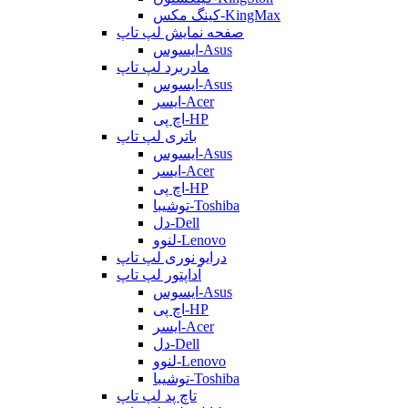
کینگ مکس-KingMax
صفحه نمایش لپ تاپ
ایسوس-Asus
مادربرد لپ تاپ
ایسوس-Asus
ایسر-Acer
اچ پی-HP
باتری لپ تاپ
ایسوس-Asus
ایسر-Acer
اچ پی-HP
توشیبا-Toshiba
دل-Dell
لنوو-Lenovo
درایو نوری لپ تاپ
آداپتور لپ تاپ
ایسوس-Asus
اچ پی-HP
ایسر-Acer
دل-Dell
لنوو-Lenovo
توشیبا-Toshiba
تاچ پد لپ تاپ