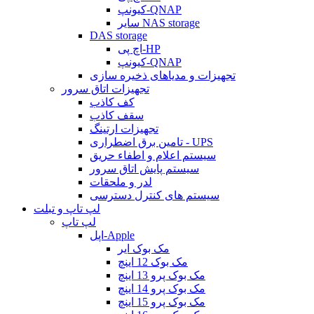
کیونپ-QNAP
سایر NAS storage
DAS storage
اچ پی-HP
کیونپ-QNAP
تجهیزات و مدیاهای ذخیره سازی
تجهیزات اتاق سرور
کف کاذب
سقف کاذب
تجهیزات ارتینگ
تامین برق اضطراری - UPS
سیستم اعلام و اطفاء حریق
سیستم پایش اتاق سرور
لدر و ملحقات
سیستم های کنترل دسترسی
لپ تاپ و تبلت
لپ تاپ
اپل-Apple
مک بوک ایر
مک بوک 12 اینچ
مک بوک پرو 13 اینچ
مک بوک پرو 14 اینچ
مک بوک پرو 15 اینچ