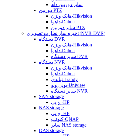
سایر دوربین دام
دوربین PTZ
هایک ویژن-Hikvision
داهوا-Dahua
سایر دوربین PTZ
ذخیره ساز نظارت تصویری(NVR-DVR)
دستگاه DVR
هایک ویژن-Hikvision
داهوا-Dahua
سایر دستگاه DVR
دستگاه NVR
هایک ویژن-Hikvision
داهوا-Dahua
تیاندی-Tiandy
یونی ویو-Uniview
سایر دستگاه NVR
SAN storage
اچ پی-HP
NAS storage
اچ پی-HP
کیونپ-QNAP
سایر NAS storage
DAS storage