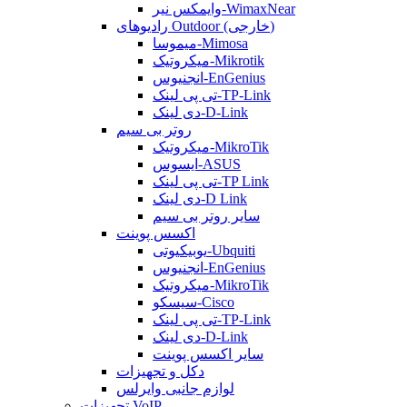
وایمکس نیر-WimaxNear
رادیوهای Outdoor (خارجی)
میموسا-Mimosa
میکروتیک-Mikrotik
انجنیوس-EnGenius
تی پی لینک-TP-Link
دی لینک-D-Link
روتر بی سیم
میکروتیک-MikroTik
ایسوس-ASUS
تی پی لینک-TP Link
دی لینک-D Link
سایر روتر بی سیم
اکسس پوینت
یوبیکیوتی-Ubquiti
انجنیوس-EnGenius
میکروتیک-MikroTik
سیسکو-Cisco
تی پی لینک-TP-Link
دی لینک-D-Link
سایر اکسس پوینت
دکل و تجهیزات
لوازم جانبی وایرلس
تجهیزات VoIP