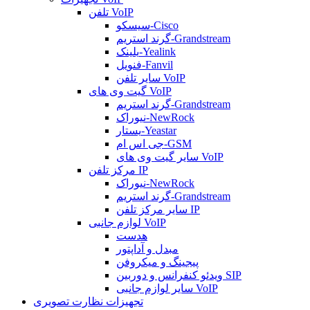
تلفن VoIP
سیسکو-Cisco
گرند استریم-Grandstream
یلینک-Yealink
فنویل-Fanvil
سایر تلفن VoIP
گیت وی های VoIP
گرند استریم-Grandstream
نیوراک-NewRock
یستار-Yeastar
جی اس ام-GSM
سایر گیت وی های VoIP
مرکز تلفن IP
نیوراک-NewRock
گرند استریم-Grandstream
سایر مرکز تلفن IP
لوازم جانبی VoIP
هدست
مبدل و آداپتور
پیجینگ و میکروفن
ویدئو کنفرانس و دوربین SIP
سایر لوازم جانبی VoIP
تجهیزات نظارت تصویری