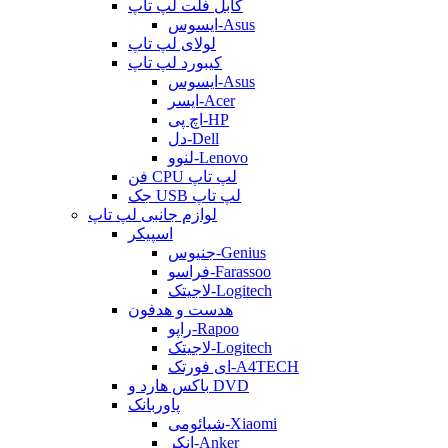
کابل فلت لپ تاپ
ایسوس-Asus
لولای لپ تاپ
کیبورد لپ تاپ
ایسوس-Asus
ایسر-Acer
اچ پی-HP
دل-Dell
لنوو-Lenovo
فن CPU لپ تاپ
جک USB لپ تاپ
لوازم جانبی لپ تاپ
اسپیکر
جنیوس-Genius
فراسو-Farassoo
لاجیتک-Logitech
هدست و هدفون
راپو-Rapoo
لاجیتک-Logitech
ای فورتک-A4TECH
باکس هارد و DVD
پاوربانک
شیائومی-Xiaomi
انکر-Anker