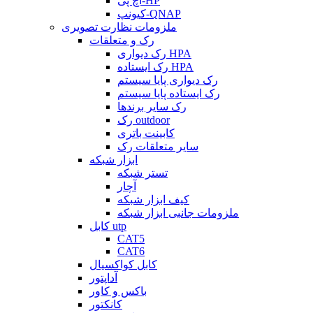
اچ پی-HP
کیونپ-QNAP
ملزومات نظارت تصویری
رک و متعلقات
رک دیواری HPA
رک ایستاده HPA
رک دیواری پایا سیستم
رک ایستاده پایا سیستم
رک سایر برندها
رک outdoor
کابینت باتری
سایر متعلقات رک
ابزار شبکه
تستر شبکه
آچار
کیف ابزار شبکه
ملزومات جانبی ابزار شبکه
کابل utp
CAT5
CAT6
کابل کواکسیال
آداپتور
باکس و کاور
کانکتور