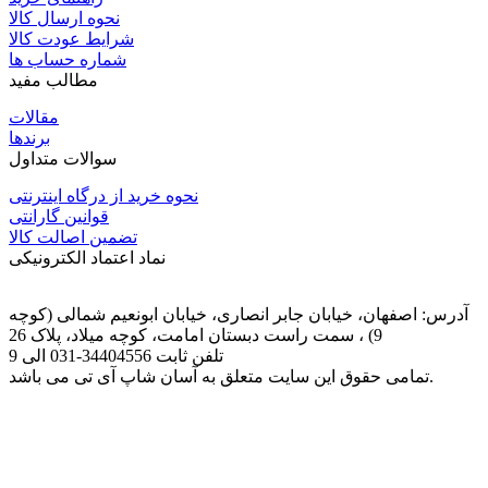
نحوه ارسال کالا
شرایط عودت کالا
شماره حساب ها
مطالب مفید
مقالات
برندها
سوالات متداول
نحوه خرید از درگاه اینترنتی
قوانین گارانتی
تضمین اصالت کالا
نماد اعتماد الکترونیکی
آدرس: اصفهان، خیابان جابر انصاری، خیابان ابونعیم شمالی (کوچه
9) ، سمت راست دبستان امامت، کوچه میلاد، پلاک 26
تلفن ثابت
031-34404556
الی 9
تمامی حقوق این سایت متعلق به آسان شاپ آی تی می باشد.