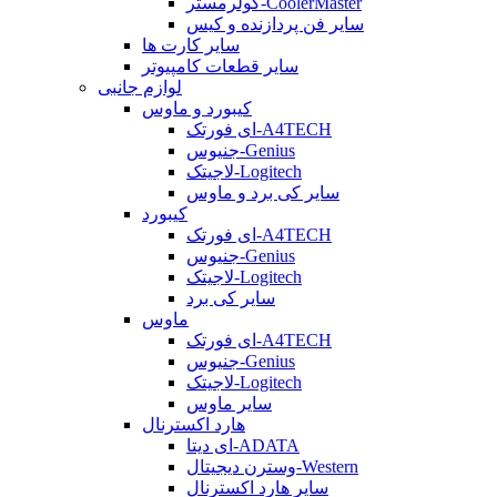
کولرمستر-CoolerMaster
سایر فن پردازنده و کیس
سایر کارت ها
سایر قطعات کامپیوتر
لوازم جانبی
کیبورد و ماوس
ای فورتک-A4TECH
جنیوس-Genius
لاجیتک-Logitech
سایر کی برد و ماوس
کیبورد
ای فورتک-A4TECH
جنیوس-Genius
لاجیتک-Logitech
سایر کی برد
ماوس
ای فورتک-A4TECH
جنیوس-Genius
لاجیتک-Logitech
سایر ماوس
هارد اکسترنال
ای دیتا-ADATA
وسترن دیجیتال-Western
سایر هارد اکسترنال