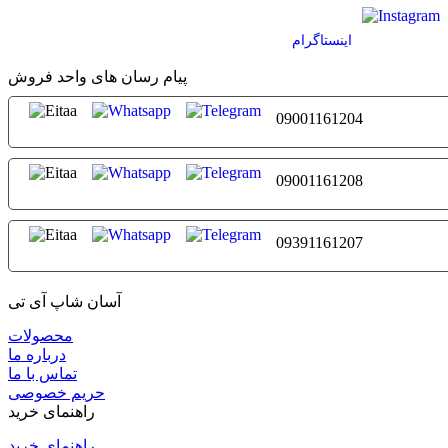
اينستاگرام
پیام رسان های واحد فروش
09001161204
09001161208
09391161207
آسان شاپ آی تی
محصولات
درباره ما
تماس با ما
حریم خصوصی
راهنمای خرید
راهنمای خرید