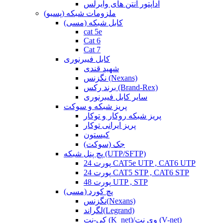
آداپتور آنتن های وایرلس
ملزومات شبکه (پسیو)
کابل شبکه (مسی)
cat 5e
Cat 6
Cat 7
کابل فیبرنوری
شهید قندی
نگزنس (Nexans)
برند رکس (Brand-Rex)
سایر کابل فیبرنوری
پریز شبکه و سوکت
پریز شبکه روکار و توکار
پریز ایرانی توکار
کیستون
جک (سوکت)
پچ پنل شبکه (UTP/SFTP)
24 پورت CAT5e UTP , CAT6 UTP
24 پورت CAT5 STP , CAT6 STP
48 پورت UTP , STP
پچ کورد (مسی)
نگزنس(Nexans)
لگراند(Legrand)
کی-نت (K_net)/وی نت (V-net)