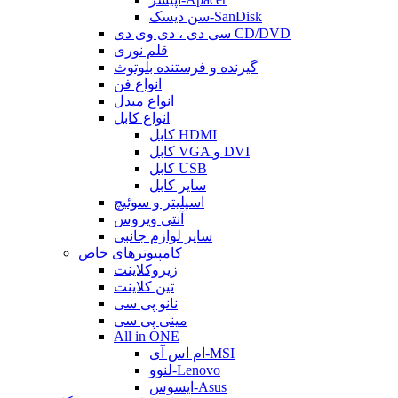
سن دیسک-SanDisk
سی دی ، دی وی دی CD/DVD
قلم نوری
گیرنده و فرستنده بلوتوث
انواع فن
انواع مبدل
انواع کابل
کابل HDMI
کابل VGA و DVI
کابل USB
سایر کابل
اسپلیتر و سوئیچ
آنتی ویروس
سایر لوازم جانبی
کامپیوترهای خاص
زیروکلاینت
تین کلاینت
نانو پی سی
مینی پی سی
All in ONE
ام اس آی-MSI
لنوو-Lenovo
ایسوس-Asus