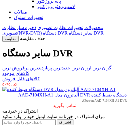
پایه پروژکتور
لامپ ویدئو پروژکتور
مقالات
تجهیزات استوک
محصولات
تجهیزات نظارت تصویری
ذخیره ساز نظارت
سایر دستگاه DVR
دستگاه DVR
تصویری(NVR-DVR)
حذف مقایسه
مقایسه
سایر دستگاه DVR
گران ترین
ارزان ترین
جدیدترین
پربازدیدترین
پرفروش ترین
کالاهای موجود
کالاهای قابل فروش
کد : ۵۰۹۵
دستگاه ضبط کننده DVR آلباترون مدل AAD-7104XH-A1
Albatron AAD-7104XH-A1 DVR
تماس بگیرید
اشتراک در خبرنامه
برای اشتراک در خبرنامه سایت ایمیل خود را وارد نمائید.