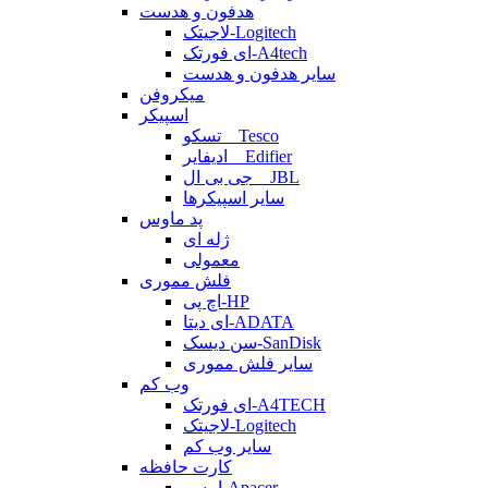
هدفون و هدست
لاجیتک-Logitech
ای فورتک-A4tech
سایر هدفون و هدست
میکروفن
اسپیکر
تسکو _ Tesco
ادیفایر _ Edifier
جی بی ال _ JBL
سایر اسپیکرها
پد ماوس
ژله ای
معمولی
فلش مموری
اچ پی-HP
ای دیتا-ADATA
سن دیسک-SanDisk
سایر فلش مموری
وب کم
ای فورتک-A4TECH
لاجیتک-Logitech
سایر وب کم
کارت حافظه
اپیسر-Apacer