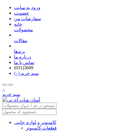
ورود به سایت
عضویت
سفارشات من
خانه
محصولات
مقالات
برندها
درباره ما
تماس با ما
(031)3609
سبد خرید (۰)
۰
سبد خرید
کامپیوتر و لوازم جانبی
قطعات کامپیوتر