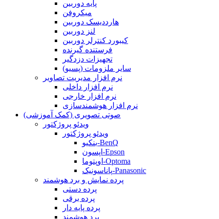
پایه دوربین
میکروفن
هارددیسک دوربین
لنز دوربین
کیبورد کنترلر دوربین
فرستنده گیرنده
تجهیزات دزدگیر
سایر ملزومات (پسیو)
نرم افزار مدیریت تصاویر
نرم افزار داخلی
نرم افزار خارجی
نرم افزار هوشمندسازی
صوتی تصویری (کمک آموزشی)
ویدئو پروژکتور
ویدئو پروژکتور
بنکیو-BenQ
اپسون-Epson
اوپتوما-Optoma
پاناسونیک-Panasonic
پرده نمایش و برد هوشمند
پرده دستی
پرده برقی
پرده پایه دار
برد هوشمند