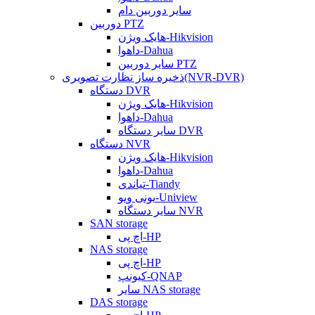
سایر دوربین دام
دوربین PTZ
هایک ویژن-Hikvision
داهوا-Dahua
سایر دوربین PTZ
ذخیره ساز نظارت تصویری(NVR-DVR)
دستگاه DVR
هایک ویژن-Hikvision
داهوا-Dahua
سایر دستگاه DVR
دستگاه NVR
هایک ویژن-Hikvision
داهوا-Dahua
تیاندی-Tiandy
یونی ویو-Uniview
سایر دستگاه NVR
SAN storage
اچ پی-HP
NAS storage
اچ پی-HP
کیونپ-QNAP
سایر NAS storage
DAS storage