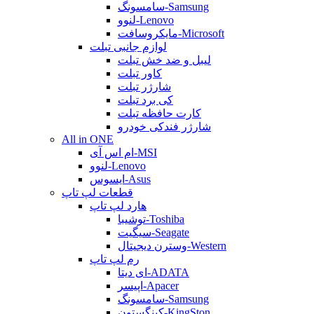
سامسونگ-Samsung
لنوو-Lenovo
مایکروسافت-Microsoft
لوازم جانبی تبلت
لیبل و ضد خش تبلت
کاور تبلت
شارژر تبلت
کی برد تبلت
کارت حافظه تبلت
شارژر فندکی خودرو
All in ONE
ام اس آی-MSI
لنوو-Lenovo
ایسوس-Asus
قطعات لپ تاپ
هارد لپ تاپ
توشیبا-Toshiba
سیگیت-Seagate
وسترن دیجیتال-Western
رم لپ تاپ
ای دیتا-ADATA
اپیسر-Apacer
سامسونگ-Samsung
کینگستون-KingSton