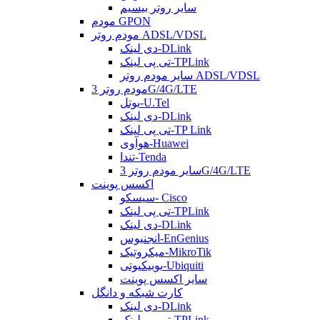
سایر روتر بیسیم
مودم GPON
مودم روتر ADSL/VDSL
دی لینک-DLink
تی پی لینک-TPLink
سایر مودم روتر ADSL/VDSL
مودم روتر 3G/4G/LTE
یوتل-U.Tel
دی لینک-DLink
تی پی لینک-TP Link
هوآوی-Huawei
تندا-Tenda
سایر مودم روتر 3G/4G/LTE
اکسس پوینت
سیسکو- Cisco
تی پی لینک-TPLink
دی لینک-DLink
انجنیوس-EnGenius
میکروتیک-MikroTik
یوبیکیوتی-Ubiquiti
سایر اکسس پوینت
کارت شبکه و دانگل
دی لینک-DLink
تی پی لینک-TPLink