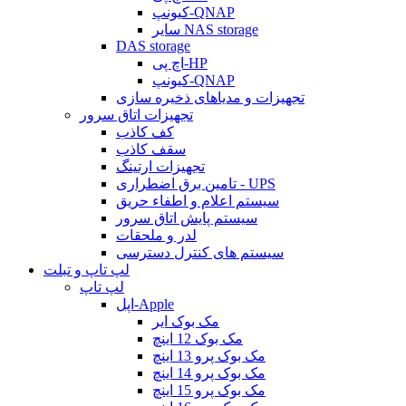
کیونپ-QNAP
سایر NAS storage
DAS storage
اچ پی-HP
کیونپ-QNAP
تجهیزات و مدیاهای ذخیره سازی
تجهیزات اتاق سرور
کف کاذب
سقف کاذب
تجهیزات ارتینگ
تامین برق اضطراری - UPS
سیستم اعلام و اطفاء حریق
سیستم پایش اتاق سرور
لدر و ملحقات
سیستم های کنترل دسترسی
لپ تاپ و تبلت
لپ تاپ
اپل-Apple
مک بوک ایر
مک بوک 12 اینچ
مک بوک پرو 13 اینچ
مک بوک پرو 14 اینچ
مک بوک پرو 15 اینچ