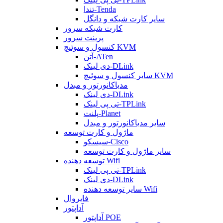
تندا-Tenda
سایر کارت شبکه و دانگل
کارت شبکه سرور
پرینت سرور
کنسول و سوئیچ KVM
آتن-ATen
دی لینک-DLink
سایر کنسول و سوئیچ KVM
مدیاکانورتور و مبدل
دی لینک-DLink
تی پی لینک-TPLink
پلنت-Planet
سایر مدیاکانورتور و مبدل
ماژول و کارت توسعه
سیسکو-Cisco
سایر ماژول و کارت توسعه
توسعه دهنده Wifi
تی پی لینک-TPLink
دی لینک-DLink
سایر توسعه دهنده Wifi
فایروال
آداپتور
آداپتور POE