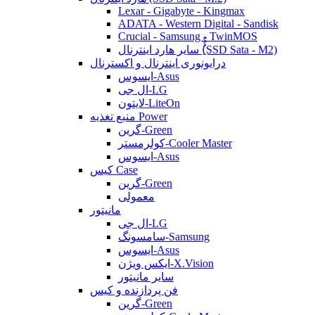
Lexar - Gigabyte - Kingmax
ADATA - Western Digital - Sandisk
Crucial - Samsung - TwinMOS
سایر هارد اینترنال (ُُُِSSD Sata - M2)
درایونوری اینترنال و اکسترنال
ایسوس-Asus
ال جی-LG
لایتون-LiteOn
منبع تغذیه Power
گرین-Green
کولرمستر-Cooler Master
ایسوس-Asus
کیس Case
گرین-Green
معمولی
مانیتور
ال جی-LG
سامسونگ-Samsung
ایسوس-Asus
ایکس ویژن-X.Vision
سایر مانیتور
فن پردازنده و کیس
گرین-Green