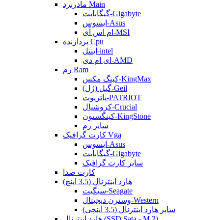
مادربرد Main
گیگابایت-Gigabyte
ایسوس-Asus
ام اس آی-MSI
پردازنده Cpu
اینتل-intel
ای ام دی-AMD
رم Ram
کینگ مکس-KingMax
گیل (ژل)-Geil
پاتریوت-PATRIOT
کروشیال-Crucial
کینگستون-KingStone
سایر رم
کارت گرافیک Vga
ایسوس-Asus
گیگابایت-Gigabyte
سایر کارت گرافیک
کارت صدا
هارد اینترنال (3.5 اینچ)
سیگیت-Seagate
وسترن دیجیتال-Western
سایر هارد اینترنال (3.5 اینچی)
هارد اینترنال (SSD Sata - M.2)