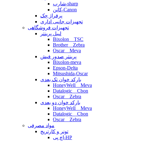
شارپ-sharp
کانن-Canon
پرفراژ چک
تجهیزات جانبی اداری
تجهیزات فروشگاهی
لیبل پرینتر
Bixolon _ TSC
Brother _ Zebra
Oscar _ Meva
پرینتر صدور فیش
Bixolon-meva
Epson-Delta
Mitsushida-Oscar
بارکد خوان تک بعدی
HoneyWell _ Meva
Datalogic _ Cbon
Oscar _ Zebra
بارکد خوان دو بعدی
HoneyWell _ Meva
Datalogic _ Cbon
Oscar _ Zebra
مواد مصرفی
تونر و کارتریج
اچ پی-HP