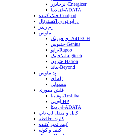
انرجایزر-Energizer
ای دیتا-ADATA
خنک کننده Coolpad
درایو نوری اکسترنال
رم ریدر
ماوس
ای فورتک-A4TECH
جنیوس-Genius
راپو-Rapoo
لاجیتک-Logitech
هترون-Hatron
بیاند-Beyond
پد ماوس
ژله ای
معمولی
فلش مموری
توشیبا-Toshiba
اچ پی-HP
ای دیتا-ADATA
کابل و مبدل لپ تاپ
کارت حافظه
کیت تمیز کننده
کیف و کوله