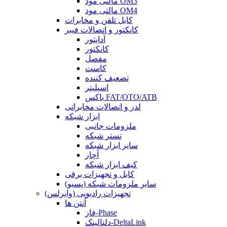
مالتی مود OM3
مالتی مود OM4
کابل تلفن و مخابرات
کانکتور و اتصالات فیبر
آداپتور
کانکتور
مفصل
کاست
تضعیف کننده
اسپلیتر
باکس FAT/OTO/ATB
لدر و اتصالات مخابراتی
ابزار شبکه
ملزومات جانبی
تستر شبکه
سایر ابزار شبکه
آچار
کیف ابزار شبکه
کابل و تجهیزات برقی
سایر ملزومات شبکه (پسیو)
تجهیزات رادیویی (وایرلس)
آنتن ها
فاز-Phase
دلتالینک-DeltaLink