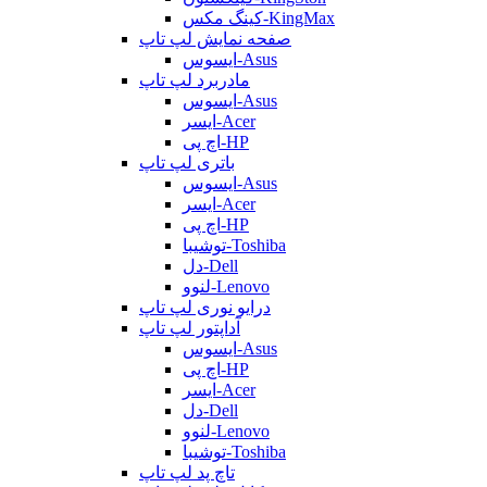
کینگ مکس-KingMax
صفحه نمایش لپ تاپ
ایسوس-Asus
مادربرد لپ تاپ
ایسوس-Asus
ایسر-Acer
اچ پی-HP
باتری لپ تاپ
ایسوس-Asus
ایسر-Acer
اچ پی-HP
توشیبا-Toshiba
دل-Dell
لنوو-Lenovo
درایو نوری لپ تاپ
آداپتور لپ تاپ
ایسوس-Asus
اچ پی-HP
ایسر-Acer
دل-Dell
لنوو-Lenovo
توشیبا-Toshiba
تاچ پد لپ تاپ