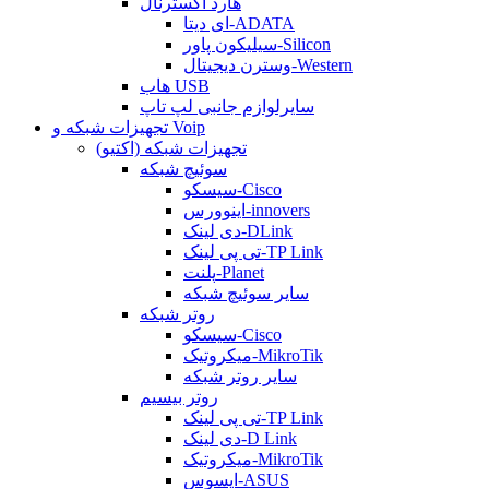
هارد اکسترنال
ای دیتا-ADATA
سیلیکون پاور-Silicon
وسترن دیجیتال-Western
هاب USB
سایرلوازم جانبی لپ تاپ
تجهیزات شبکه و Voip
تجهیزات شبکه (اکتیو)
سوئیچ شبکه
سیسکو-Cisco
اینوورس-innovers
دی لینک-DLink
تی پی لینک-TP Link
پلنت-Planet
سایر سوئیچ شبکه
روتر شبکه
سیسکو-Cisco
میکروتیک-MikroTik
سایر روتر شبکه
روتر بیسیم
تی پی لینک-TP Link
دی لینک-D Link
میکروتیک-MikroTik
ایسوس-ASUS