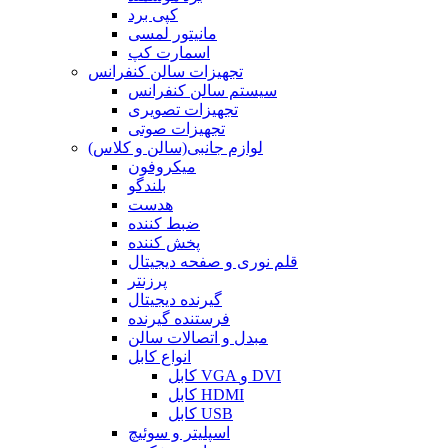
کپی برد
مانیتور لمسی
اسمارت کپ
تجهیزات سالن کنفرانس
سیستم سالن کنفرانس
تجهیزات تصویری
تجهیزات صوتی
لوازم جانبی(سالن و کلاس)
میکروفون
بلندگو
هدست
ضبط کننده
پخش کننده
قلم نوری و صفحه دیجیتال
پرزنتر
گیرنده دیجیتال
فرستنده گیرنده
مبدل و اتصالات سالن
انواع کابل
کابل VGA و DVI
کابل HDMI
کابل USB
اسپلیتر و سوئیچ