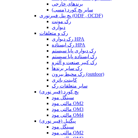
برندهای خارجی
سایر پچ کورد (مسی)
پچ پنل فیبرنوری (ODF , OCDF)
رک مونت
دیواری
رک و متعلقات
رک دیواری HPA
رک ایستاده HPA
رک دیواری پایا سیستم
رک ایستاده پایا سیستم
رک کبیر صنعت و آلترو
رک سایر برندها
رک محیط بیرون (outdoor)
کابینت باتری
سایر متعلقات رک
پچ کورد (فیبر نوری)
سینگل مود
مالتی مود OM2
مالتی مود OM3
مالتی مود OM4
پیگتیل (فیبر نوری)
سینگل مود
مالتی مود OM2