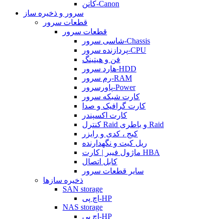
کانن-Canon
سرور و ذخیره ساز
قطعات سرور
قطعات سرور
شاسی سرور-Chassis
پردازنده سرور-CPU
فن و هیتینگ
هارد سرور-HDD
رم سرور-RAM
پاورسرور-Power
کارت شبکه سرور
کارت گرافیک و صدا
کارت اکسپندر
کنترل Raid و باطری Raid
کیج ، کدی و رایزر
ریل کیت و نگهدارنده
ماژول فیبر | کارت HBA
کابل اتصال
سایر قطعات سرور
ذخیره سازها
SAN storage
اچ پی-HP
NAS storage
اچ پی-HP