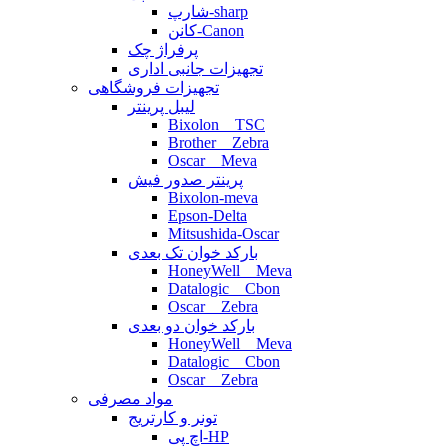
شارپ-sharp
کانن-Canon
پرفراژ چک
تجهیزات جانبی اداری
تجهیزات فروشگاهی
لیبل پرینتر
Bixolon _ TSC
Brother _ Zebra
Oscar _ Meva
پرینتر صدور فیش
Bixolon-meva
Epson-Delta
Mitsushida-Oscar
بارکد خوان تک بعدی
HoneyWell _ Meva
Datalogic _ Cbon
Oscar _ Zebra
بارکد خوان دو بعدی
HoneyWell _ Meva
Datalogic _ Cbon
Oscar _ Zebra
مواد مصرفی
تونر و کارتریج
اچ پی-HP