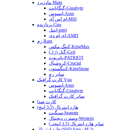
مادربرد Main
گیگابایت-Gigabyte
ایسوس-Asus
ام اس آی-MSI
پردازنده Cpu
اینتل-intel
ای ام دی-AMD
رم Ram
کینگ مکس-KingMax
گیل (ژل)-Geil
پاتریوت-PATRIOT
کروشیال-Crucial
کینگستون-KingStone
سایر رم
کارت گرافیک Vga
ایسوس-Asus
گیگابایت-Gigabyte
سایر کارت گرافیک
کارت صدا
هارد اینترنال (3.5 اینچ)
سیگیت-Seagate
وسترن دیجیتال-Western
سایر هارد اینترنال (3.5 اینچی)
هارد اینترنال (SSD Sata - M.2)