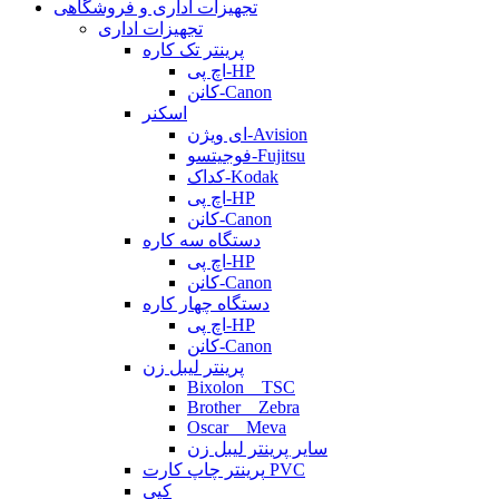
تجهیزات اداری و فروشگاهی
تجهیزات اداری
پرینتر تک کاره
اچ پی-HP
کانن-Canon
اسکنر
ای ویژن-Avision
فوجیتسو-Fujitsu
کداک-Kodak
اچ پی-HP
کانن-Canon
دستگاه سه کاره
اچ پی-HP
کانن-Canon
دستگاه چهار کاره
اچ پی-HP
کانن-Canon
پرینتر لیبل زن
Bixolon _ TSC
Brother _ Zebra
Oscar _ Meva
سایر پرینتر لیبل زن
پرینتر چاپ کارت PVC
کپی