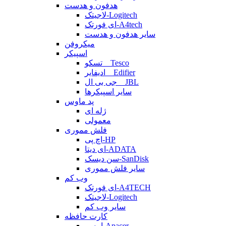
هدفون و هدست
لاجیتک-Logitech
ای فورتک-A4tech
سایر هدفون و هدست
میکروفن
اسپیکر
تسکو _ Tesco
ادیفایر _ Edifier
جی بی ال _ JBL
سایر اسپیکرها
پد ماوس
ژله ای
معمولی
فلش مموری
اچ پی-HP
ای دیتا-ADATA
سن دیسک-SanDisk
سایر فلش مموری
وب کم
ای فورتک-A4TECH
لاجیتک-Logitech
سایر وب کم
کارت حافظه
اپیسر-Apacer