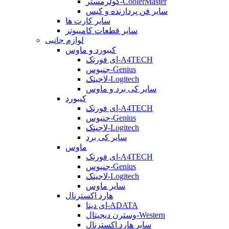
کولرمستر-CoolerMaster
سایر فن پردازنده و کیس
سایر کارت ها
سایر قطعات کامپیوتر
لوازم جانبی
کیبورد و ماوس
ای فورتک-A4TECH
جنیوس-Genius
لاجیتک-Logitech
سایر کی برد و ماوس
کیبورد
ای فورتک-A4TECH
جنیوس-Genius
لاجیتک-Logitech
سایر کی برد
ماوس
ای فورتک-A4TECH
جنیوس-Genius
لاجیتک-Logitech
سایر ماوس
هارد اکسترنال
ای دیتا-ADATA
وسترن دیجیتال-Western
سایر هارد اکسترنال