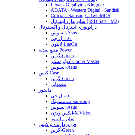
Lexar - Gigabyte - Kingmax
ADATA - Western Digital - Sandisk
Crucial - Samsung - TwinMOS
سایر هارد اینترنال (ُُُِSSD Sata - M2)
درایونوری اینترنال و اکسترنال
ایسوس-Asus
ال جی-LG
لایتون-LiteOn
منبع تغذیه Power
گرین-Green
کولرمستر-Cooler Master
ایسوس-Asus
کیس Case
گرین-Green
معمولی
مانیتور
ال جی-LG
سامسونگ-Samsung
ایسوس-Asus
ایکس ویژن-X.Vision
سایر مانیتور
فن پردازنده و کیس
گرین-Green