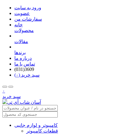
ورود به سایت
عضویت
سفارشات من
خانه
محصولات
مقالات
برندها
درباره ما
تماس با ما
(031)3609
سبد خرید (۰)
۰
سبد خرید
کامپیوتر و لوازم جانبی
قطعات کامپیوتر