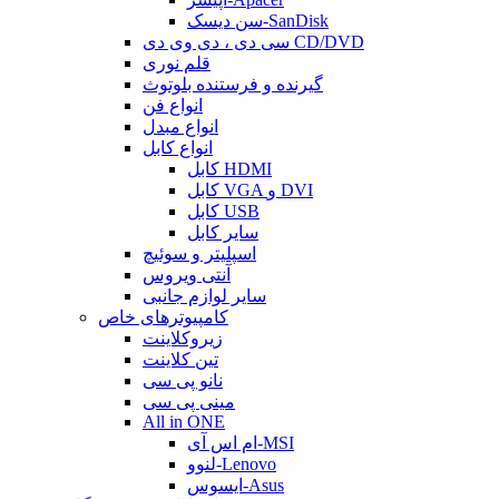
سن دیسک-SanDisk
سی دی ، دی وی دی CD/DVD
قلم نوری
گیرنده و فرستنده بلوتوث
انواع فن
انواع مبدل
انواع کابل
کابل HDMI
کابل VGA و DVI
کابل USB
سایر کابل
اسپلیتر و سوئیچ
آنتی ویروس
سایر لوازم جانبی
کامپیوترهای خاص
زیروکلاینت
تین کلاینت
نانو پی سی
مینی پی سی
All in ONE
ام اس آی-MSI
لنوو-Lenovo
ایسوس-Asus