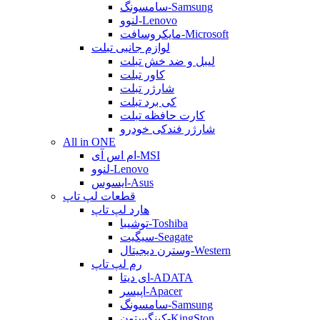
سامسونگ-Samsung
لنوو-Lenovo
مایکروسافت-Microsoft
لوازم جانبی تبلت
لیبل و ضد خش تبلت
کاور تبلت
شارژر تبلت
کی برد تبلت
کارت حافظه تبلت
شارژر فندکی خودرو
All in ONE
ام اس آی-MSI
لنوو-Lenovo
ایسوس-Asus
قطعات لپ تاپ
هارد لپ تاپ
توشیبا-Toshiba
سیگیت-Seagate
وسترن دیجیتال-Western
رم لپ تاپ
ای دیتا-ADATA
اپیسر-Apacer
سامسونگ-Samsung
کینگستون-KingSton