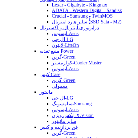
Lexar - Gigabyte - Kingmax
ADATA - Western Digital - Sandisk
Crucial - Samsung - TwinMOS
سایر هارد اینترنال (ُُُِSSD Sata - M2)
درایونوری اینترنال و اکسترنال
ایسوس-Asus
ال جی-LG
لایتون-LiteOn
منبع تغذیه Power
گرین-Green
کولرمستر-Cooler Master
ایسوس-Asus
کیس Case
گرین-Green
معمولی
مانیتور
ال جی-LG
سامسونگ-Samsung
ایسوس-Asus
ایکس ویژن-X.Vision
سایر مانیتور
فن پردازنده و کیس
گرین-Green