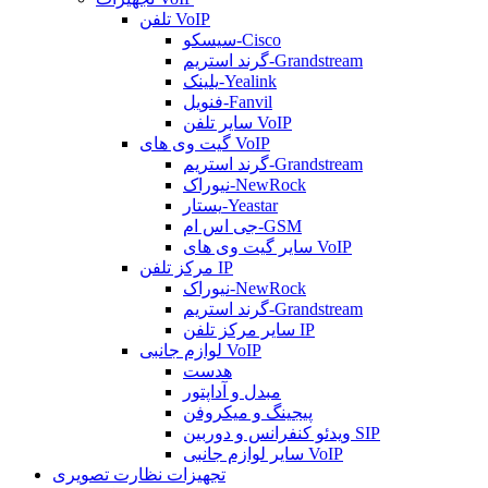
تلفن VoIP
سیسکو-Cisco
گرند استریم-Grandstream
یلینک-Yealink
فنویل-Fanvil
سایر تلفن VoIP
گیت وی های VoIP
گرند استریم-Grandstream
نیوراک-NewRock
یستار-Yeastar
جی اس ام-GSM
سایر گیت وی های VoIP
مرکز تلفن IP
نیوراک-NewRock
گرند استریم-Grandstream
سایر مرکز تلفن IP
لوازم جانبی VoIP
هدست
مبدل و آداپتور
پیجینگ و میکروفن
ویدئو کنفرانس و دوربین SIP
سایر لوازم جانبی VoIP
تجهیزات نظارت تصویری