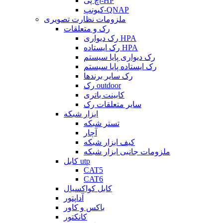
اچ پی-HP
کیونپ-QNAP
ملزومات نظارت تصویری
رک و متعلقات
رک دیواری HPA
رک ایستاده HPA
رک دیواری پایا سیستم
رک ایستاده پایا سیستم
رک سایر برندها
رک outdoor
کابینت باتری
سایر متعلقات رک
ابزار شبکه
تستر شبکه
آچار
کیف ابزار شبکه
ملزومات جانبی ابزار شبکه
کابل utp
CAT5
CAT6
کابل کواکسیال
آداپتور
باکس و کاور
کانکتور