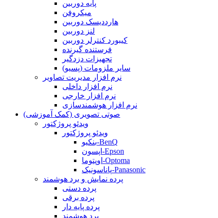
پایه دوربین
میکروفن
هارددیسک دوربین
لنز دوربین
کیبورد کنترلر دوربین
فرستنده گیرنده
تجهیزات دزدگیر
سایر ملزومات (پسیو)
نرم افزار مدیریت تصاویر
نرم افزار داخلی
نرم افزار خارجی
نرم افزار هوشمندسازی
صوتی تصویری (کمک آموزشی)
ویدئو پروژکتور
ویدئو پروژکتور
بنکیو-BenQ
اپسون-Epson
اوپتوما-Optoma
پاناسونیک-Panasonic
پرده نمایش و برد هوشمند
پرده دستی
پرده برقی
پرده پایه دار
برد هوشمند