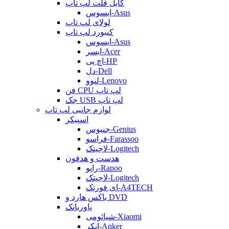
کابل فلت لپ تاپ
ایسوس-Asus
لولای لپ تاپ
کیبورد لپ تاپ
ایسوس-Asus
ایسر-Acer
اچ پی-HP
دل-Dell
لنوو-Lenovo
فن CPU لپ تاپ
جک USB لپ تاپ
لوازم جانبی لپ تاپ
اسپیکر
جنیوس-Genius
فراسو-Farassoo
لاجیتک-Logitech
هدست و هدفون
راپو-Rapoo
لاجیتک-Logitech
ای فورتک-A4TECH
باکس هارد و DVD
پاوربانک
شیائومی-Xiaomi
انکر-Anker