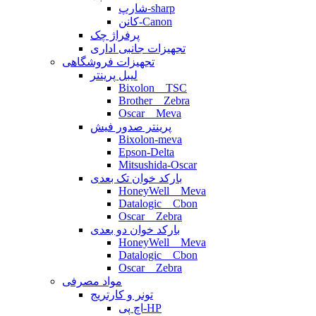
شارپ-sharp
کانن-Canon
پرفراژ چک
تجهیزات جانبی اداری
تجهیزات فروشگاهی
لیبل پرینتر
Bixolon _ TSC
Brother _ Zebra
Oscar _ Meva
پرینتر صدور فیش
Bixolon-meva
Epson-Delta
Mitsushida-Oscar
بارکد خوان تک بعدی
HoneyWell _ Meva
Datalogic _ Cbon
Oscar _ Zebra
بارکد خوان دو بعدی
HoneyWell _ Meva
Datalogic _ Cbon
Oscar _ Zebra
مواد مصرفی
تونر و کارتریج
اچ پی-HP