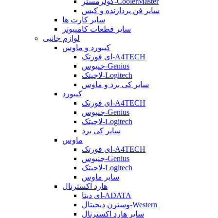
کولرمستر-CoolerMaster
سایر فن پردازنده و کیس
سایر کارت ها
سایر قطعات کامپیوتر
لوازم جانبی
کیبورد و ماوس
ای فورتک-A4TECH
جنیوس-Genius
لاجیتک-Logitech
سایر کی برد و ماوس
کیبورد
ای فورتک-A4TECH
جنیوس-Genius
لاجیتک-Logitech
سایر کی برد
ماوس
ای فورتک-A4TECH
جنیوس-Genius
لاجیتک-Logitech
سایر ماوس
هارد اکسترنال
ای دیتا-ADATA
وسترن دیجیتال-Western
سایر هارد اکسترنال