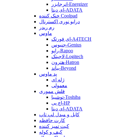
انرجایزر-Energizer
ای دیتا-ADATA
خنک کننده Coolpad
درایو نوری اکسترنال
رم ریدر
ماوس
ای فورتک-A4TECH
جنیوس-Genius
راپو-Rapoo
لاجیتک-Logitech
هترون-Hatron
بیاند-Beyond
پد ماوس
ژله ای
معمولی
فلش مموری
توشیبا-Toshiba
اچ پی-HP
ای دیتا-ADATA
کابل و مبدل لپ تاپ
کارت حافظه
کیت تمیز کننده
کیف و کوله