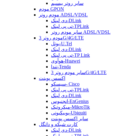
سایر روتر بیسیم
مودم GPON
مودم روتر ADSL/VDSL
دی لینک-DLink
تی پی لینک-TPLink
سایر مودم روتر ADSL/VDSL
مودم روتر 3G/4G/LTE
یوتل-U.Tel
دی لینک-DLink
تی پی لینک-TP Link
هوآوی-Huawei
تندا-Tenda
سایر مودم روتر 3G/4G/LTE
اکسس پوینت
سیسکو- Cisco
تی پی لینک-TPLink
دی لینک-DLink
انجنیوس-EnGenius
میکروتیک-MikroTik
یوبیکیوتی-Ubiquiti
سایر اکسس پوینت
کارت شبکه و دانگل
دی لینک-DLink
تی پی لینک-TPLink