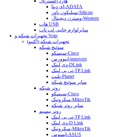
هارد اکسترنال
ای دیتا-ADATA
سیلیکون پاور-Silicon
وسترن دیجیتال-Western
هاب USB
سایرلوازم جانبی لپ تاپ
تجهیزات شبکه و Voip
تجهیزات شبکه (اکتیو)
سوئیچ شبکه
سیسکو-Cisco
اینوورس-innovers
دی لینک-DLink
تی پی لینک-TP Link
پلنت-Planet
سایر سوئیچ شبکه
روتر شبکه
سیسکو-Cisco
میکروتیک-MikroTik
سایر روتر شبکه
روتر بیسیم
تی پی لینک-TP Link
دی لینک-D Link
میکروتیک-MikroTik
ایسوس-ASUS