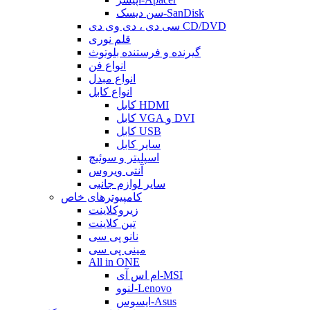
سن دیسک-SanDisk
سی دی ، دی وی دی CD/DVD
قلم نوری
گیرنده و فرستنده بلوتوث
انواع فن
انواع مبدل
انواع کابل
کابل HDMI
کابل VGA و DVI
کابل USB
سایر کابل
اسپلیتر و سوئیچ
آنتی ویروس
سایر لوازم جانبی
کامپیوترهای خاص
زیروکلاینت
تین کلاینت
نانو پی سی
مینی پی سی
All in ONE
ام اس آی-MSI
لنوو-Lenovo
ایسوس-Asus