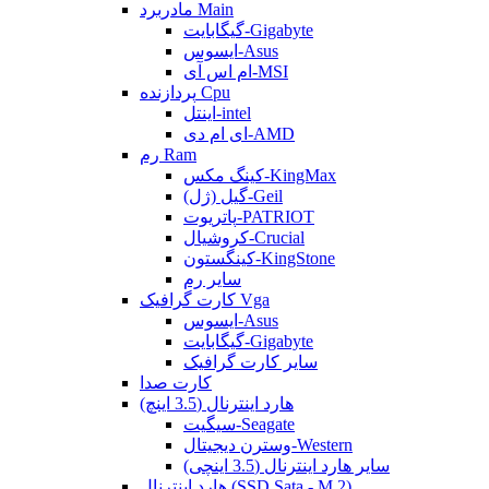
مادربرد Main
گیگابایت-Gigabyte
ایسوس-Asus
ام اس آی-MSI
پردازنده Cpu
اینتل-intel
ای ام دی-AMD
رم Ram
کینگ مکس-KingMax
گیل (ژل)-Geil
پاتریوت-PATRIOT
کروشیال-Crucial
کینگستون-KingStone
سایر رم
کارت گرافیک Vga
ایسوس-Asus
گیگابایت-Gigabyte
سایر کارت گرافیک
کارت صدا
هارد اینترنال (3.5 اینچ)
سیگیت-Seagate
وسترن دیجیتال-Western
سایر هارد اینترنال (3.5 اینچی)
هارد اینترنال (SSD Sata - M.2)