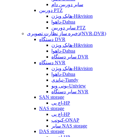
سایر دوربین دام
دوربین PTZ
هایک ویژن-Hikvision
داهوا-Dahua
سایر دوربین PTZ
ذخیره ساز نظارت تصویری(NVR-DVR)
دستگاه DVR
هایک ویژن-Hikvision
داهوا-Dahua
سایر دستگاه DVR
دستگاه NVR
هایک ویژن-Hikvision
داهوا-Dahua
تیاندی-Tiandy
یونی ویو-Uniview
سایر دستگاه NVR
SAN storage
اچ پی-HP
NAS storage
اچ پی-HP
کیونپ-QNAP
سایر NAS storage
DAS storage