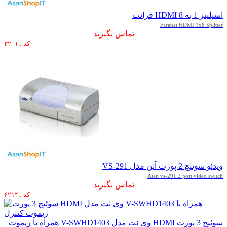
اسپلیتر 1 به 8 HDMI فرانت
Faranet HDMI 1x8 Splitter
تماس بگیرید
کد : ۳۲۰۱
ویدئو سوئیچ 2 پورت آتن مدل VS-291
Aten vs-291 2 port video switch
تماس بگیرید
کد : ۶۲۱۴
سوئیچ 3 پورت HDMI وی نت مدل V-SWHD1403 همراه با ریموت