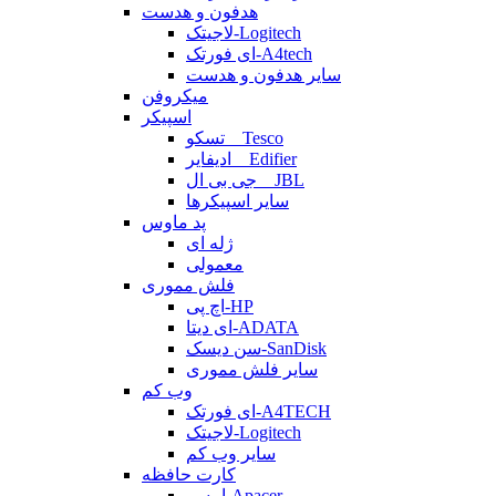
هدفون و هدست
لاجیتک-Logitech
ای فورتک-A4tech
سایر هدفون و هدست
میکروفن
اسپیکر
تسکو _ Tesco
ادیفایر _ Edifier
جی بی ال _ JBL
سایر اسپیکرها
پد ماوس
ژله ای
معمولی
فلش مموری
اچ پی-HP
ای دیتا-ADATA
سن دیسک-SanDisk
سایر فلش مموری
وب کم
ای فورتک-A4TECH
لاجیتک-Logitech
سایر وب کم
کارت حافظه
اپیسر-Apacer