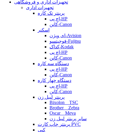
تجهیزات اداری و فروشگاهی
تجهیزات اداری
پرینتر تک کاره
اچ پی-HP
کانن-Canon
اسکنر
ای ویژن-Avision
فوجیتسو-Fujitsu
کداک-Kodak
اچ پی-HP
کانن-Canon
دستگاه سه کاره
اچ پی-HP
کانن-Canon
دستگاه چهار کاره
اچ پی-HP
کانن-Canon
پرینتر لیبل زن
Bixolon _ TSC
Brother _ Zebra
Oscar _ Meva
سایر پرینتر لیبل زن
پرینتر چاپ کارت PVC
کپی