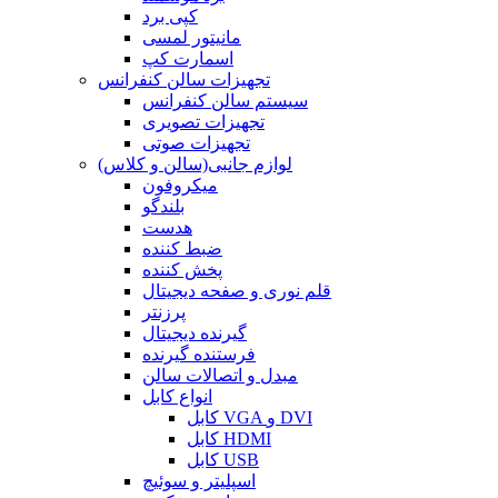
کپی برد
مانیتور لمسی
اسمارت کپ
تجهیزات سالن کنفرانس
سیستم سالن کنفرانس
تجهیزات تصویری
تجهیزات صوتی
لوازم جانبی(سالن و کلاس)
میکروفون
بلندگو
هدست
ضبط کننده
پخش کننده
قلم نوری و صفحه دیجیتال
پرزنتر
گیرنده دیجیتال
فرستنده گیرنده
مبدل و اتصالات سالن
انواع کابل
کابل VGA و DVI
کابل HDMI
کابل USB
اسپلیتر و سوئیچ