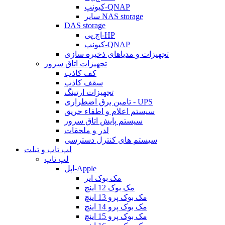
کیونپ-QNAP
سایر NAS storage
DAS storage
اچ پی-HP
کیونپ-QNAP
تجهیزات و مدیاهای ذخیره سازی
تجهیزات اتاق سرور
کف کاذب
سقف کاذب
تجهیزات ارتینگ
تامین برق اضطراری - UPS
سیستم اعلام و اطفاء حریق
سیستم پایش اتاق سرور
لدر و ملحقات
سیستم های کنترل دسترسی
لپ تاپ و تبلت
لپ تاپ
اپل-Apple
مک بوک ایر
مک بوک 12 اینچ
مک بوک پرو 13 اینچ
مک بوک پرو 14 اینچ
مک بوک پرو 15 اینچ