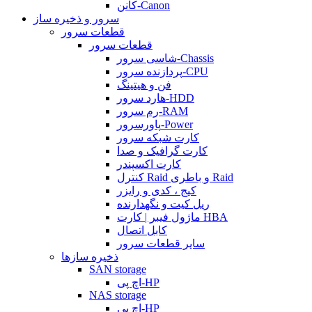
کانن-Canon
سرور و ذخیره ساز
قطعات سرور
قطعات سرور
شاسی سرور-Chassis
پردازنده سرور-CPU
فن و هیتینگ
هارد سرور-HDD
رم سرور-RAM
پاورسرور-Power
کارت شبکه سرور
کارت گرافیک و صدا
کارت اکسپندر
کنترل Raid و باطری Raid
کیج ، کدی و رایزر
ریل کیت و نگهدارنده
ماژول فیبر | کارت HBA
کابل اتصال
سایر قطعات سرور
ذخیره سازها
SAN storage
اچ پی-HP
NAS storage
اچ پی-HP