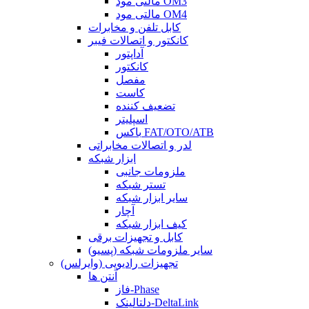
مالتی مود OM3
مالتی مود OM4
کابل تلفن و مخابرات
کانکتور و اتصالات فیبر
آداپتور
کانکتور
مفصل
کاست
تضعیف کننده
اسپلیتر
باکس FAT/OTO/ATB
لدر و اتصالات مخابراتی
ابزار شبکه
ملزومات جانبی
تستر شبکه
سایر ابزار شبکه
آچار
کیف ابزار شبکه
کابل و تجهیزات برقی
سایر ملزومات شبکه (پسیو)
تجهیزات رادیویی (وایرلس)
آنتن ها
فاز-Phase
دلتالینک-DeltaLink