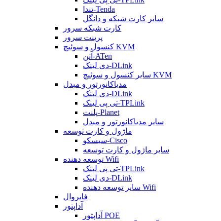
تندا-Tenda
سایر کارت شبکه و دانگل
کارت شبکه سرور
پرینت سرور
کنسول و سوئیچ KVM
آتن-ATen
دی لینک-DLink
سایر کنسول و سوئیچ KVM
مدیاکانورتور و مبدل
دی لینک-DLink
تی پی لینک-TPLink
پلنت-Planet
سایر مدیاکانورتور و مبدل
ماژول و کارت توسعه
سیسکو-Cisco
سایر ماژول و کارت توسعه
توسعه دهنده Wifi
تی پی لینک-TPLink
دی لینک-DLink
سایر توسعه دهنده Wifi
فایروال
آداپتور
آداپتور POE