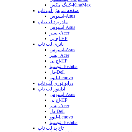
کینگ مکس-KingMax
صفحه نمایش لپ تاپ
ایسوس-Asus
مادربرد لپ تاپ
ایسوس-Asus
ایسر-Acer
اچ پی-HP
باتری لپ تاپ
ایسوس-Asus
ایسر-Acer
اچ پی-HP
توشیبا-Toshiba
دل-Dell
لنوو-Lenovo
درایو نوری لپ تاپ
آداپتور لپ تاپ
ایسوس-Asus
اچ پی-HP
ایسر-Acer
دل-Dell
لنوو-Lenovo
توشیبا-Toshiba
تاچ پد لپ تاپ