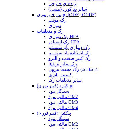
برندهای خارجی
سایر پچ کورد (مسی)
پچ پنل فیبرنوری (ODF , OCDF)
رک مونت
دیواری
رک و متعلقات
رک دیواری HPA
رک ایستاده HPA
رک دیواری پایا سیستم
رک ایستاده پایا سیستم
رک کبیر صنعت و آلترو
رک سایر برندها
رک محیط بیرون (outdoor)
کابینت باتری
سایر متعلقات رک
پچ کورد (فیبر نوری)
سینگل مود
مالتی مود OM2
مالتی مود OM3
مالتی مود OM4
پیگتیل (فیبر نوری)
سینگل مود
مالتی مود OM2