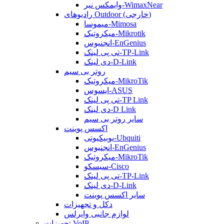
وایمکس نیر-WimaxNear
رادیوهای Outdoor (خارجی)
میموسا-Mimosa
میکروتیک-Mikrotik
انجنیوس-EnGenius
تی پی لینک-TP-Link
دی لینک-D-Link
روتر بی سیم
میکروتیک-MikroTik
ایسوس-ASUS
تی پی لینک-TP Link
دی لینک-D Link
سایر روتر بی سیم
اکسس پوینت
یوبیکیوتی-Ubquiti
انجنیوس-EnGenius
میکروتیک-MikroTik
سیسکو-Cisco
تی پی لینک-TP-Link
دی لینک-D-Link
سایر اکسس پوینت
دکل و تجهیزات
لوازم جانبی وایرلس
تجهیزات VoIP