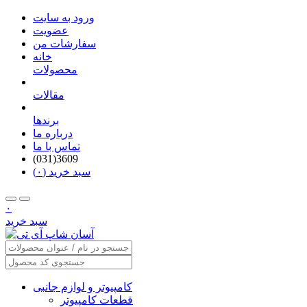
ورود به سایت
عضویت
سفارشات من
خانه
محصولات
مقالات
برندها
درباره ما
تماس با ما
(031)3609
سبد خرید (۰)
۰
سبد خرید
کامپیوتر و لوازم جانبی
قطعات کامپیوتر