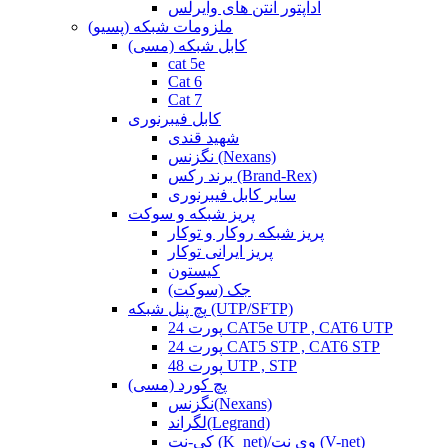
آداپتور آنتن های وایرلس
ملزومات شبکه (پسیو)
کابل شبکه (مسی)
cat 5e
Cat 6
Cat 7
کابل فیبرنوری
شهید قندی
نگزنس (Nexans)
برند رکس (Brand-Rex)
سایر کابل فیبرنوری
پریز شبکه و سوکت
پریز شبکه روکار و توکار
پریز ایرانی توکار
کیستون
جک (سوکت)
پچ پنل شبکه (UTP/SFTP)
24 پورت CAT5e UTP , CAT6 UTP
24 پورت CAT5 STP , CAT6 STP
48 پورت UTP , STP
پچ کورد (مسی)
نگزنس(Nexans)
لگراند(Legrand)
کی-نت (K_net)/وی نت (V-net)