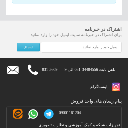
اشتراک در خبرنامه
برای اشتراک در خبرنامه سایت ایمیل خود را وارد نمائید.
تلفن ثابت
031-34404556
الی 9
031-3609
اينستاگرام
پیام رسان های واحد فروش
09001161204
تجهیزات شبکه و کمک آموزشی و نظارت تصویری