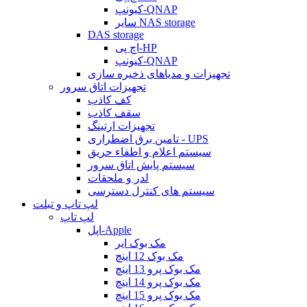
کیونپ-QNAP
سایر NAS storage
DAS storage
اچ پی-HP
کیونپ-QNAP
تجهیزات و مدیاهای ذخیره سازی
تجهیزات اتاق سرور
کف کاذب
سقف کاذب
تجهیزات ارتینگ
تامین برق اضطراری - UPS
سیستم اعلام و اطفاء حریق
سیستم پایش اتاق سرور
لدر و ملحقات
سیستم های کنترل دسترسی
لپ تاپ و تبلت
لپ تاپ
اپل-Apple
مک بوک ایر
مک بوک 12 اینچ
مک بوک پرو 13 اینچ
مک بوک پرو 14 اینچ
مک بوک پرو 15 اینچ