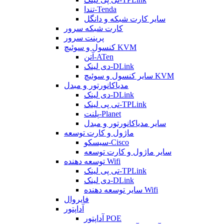
تندا-Tenda
سایر کارت شبکه و دانگل
کارت شبکه سرور
پرینت سرور
کنسول و سوئیچ KVM
آتن-ATen
دی لینک-DLink
سایر کنسول و سوئیچ KVM
مدیاکانورتور و مبدل
دی لینک-DLink
تی پی لینک-TPLink
پلنت-Planet
سایر مدیاکانورتور و مبدل
ماژول و کارت توسعه
سیسکو-Cisco
سایر ماژول و کارت توسعه
توسعه دهنده Wifi
تی پی لینک-TPLink
دی لینک-DLink
سایر توسعه دهنده Wifi
فایروال
آداپتور
آداپتور POE