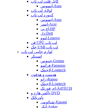
کابل فلت لپ تاپ
ایسوس-Asus
لولای لپ تاپ
کیبورد لپ تاپ
ایسوس-Asus
ایسر-Acer
اچ پی-HP
دل-Dell
لنوو-Lenovo
فن CPU لپ تاپ
جک USB لپ تاپ
لوازم جانبی لپ تاپ
اسپیکر
جنیوس-Genius
فراسو-Farassoo
لاجیتک-Logitech
هدست و هدفون
راپو-Rapoo
لاجیتک-Logitech
ای فورتک-A4TECH
باکس هارد و DVD
پاوربانک
شیائومی-Xiaomi
انکر-Anker