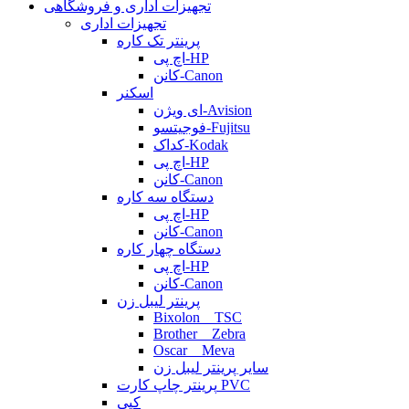
تجهیزات اداری و فروشگاهی
تجهیزات اداری
پرینتر تک کاره
اچ پی-HP
کانن-Canon
اسکنر
ای ویژن-Avision
فوجیتسو-Fujitsu
کداک-Kodak
اچ پی-HP
کانن-Canon
دستگاه سه کاره
اچ پی-HP
کانن-Canon
دستگاه چهار کاره
اچ پی-HP
کانن-Canon
پرینتر لیبل زن
Bixolon _ TSC
Brother _ Zebra
Oscar _ Meva
سایر پرینتر لیبل زن
پرینتر چاپ کارت PVC
کپی