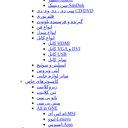
سن دیسک-SanDisk
سی دی ، دی وی دی CD/DVD
قلم نوری
گیرنده و فرستنده بلوتوث
انواع فن
انواع مبدل
انواع کابل
کابل HDMI
کابل VGA و DVI
کابل USB
سایر کابل
اسپلیتر و سوئیچ
آنتی ویروس
سایر لوازم جانبی
کامپیوترهای خاص
زیروکلاینت
تین کلاینت
نانو پی سی
مینی پی سی
All in ONE
ام اس آی-MSI
لنوو-Lenovo
ایسوس-Asus