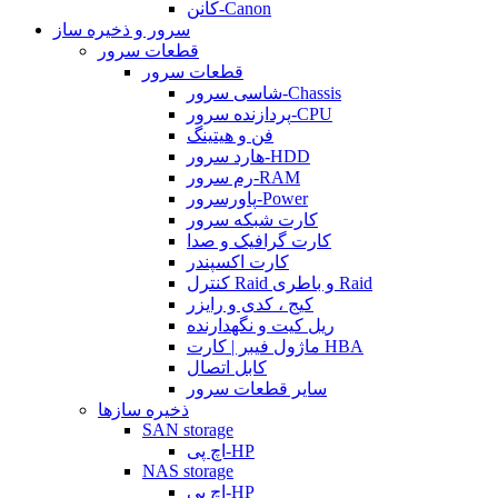
کانن-Canon
سرور و ذخیره ساز
قطعات سرور
قطعات سرور
شاسی سرور-Chassis
پردازنده سرور-CPU
فن و هیتینگ
هارد سرور-HDD
رم سرور-RAM
پاورسرور-Power
کارت شبکه سرور
کارت گرافیک و صدا
کارت اکسپندر
کنترل Raid و باطری Raid
کیج ، کدی و رایزر
ریل کیت و نگهدارنده
ماژول فیبر | کارت HBA
کابل اتصال
سایر قطعات سرور
ذخیره سازها
SAN storage
اچ پی-HP
NAS storage
اچ پی-HP