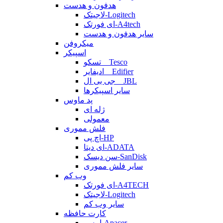
هدفون و هدست
لاجیتک-Logitech
ای فورتک-A4tech
سایر هدفون و هدست
میکروفن
اسپیکر
تسکو _ Tesco
ادیفایر _ Edifier
جی بی ال _ JBL
سایر اسپیکرها
پد ماوس
ژله ای
معمولی
فلش مموری
اچ پی-HP
ای دیتا-ADATA
سن دیسک-SanDisk
سایر فلش مموری
وب کم
ای فورتک-A4TECH
لاجیتک-Logitech
سایر وب کم
کارت حافظه
اپیسر-Apacer