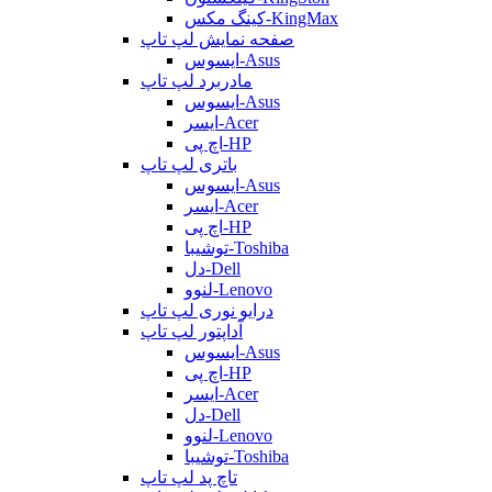
کینگ مکس-KingMax
صفحه نمایش لپ تاپ
ایسوس-Asus
مادربرد لپ تاپ
ایسوس-Asus
ایسر-Acer
اچ پی-HP
باتری لپ تاپ
ایسوس-Asus
ایسر-Acer
اچ پی-HP
توشیبا-Toshiba
دل-Dell
لنوو-Lenovo
درایو نوری لپ تاپ
آداپتور لپ تاپ
ایسوس-Asus
اچ پی-HP
ایسر-Acer
دل-Dell
لنوو-Lenovo
توشیبا-Toshiba
تاچ پد لپ تاپ