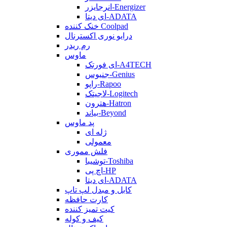
انرجایزر-Energizer
ای دیتا-ADATA
خنک کننده Coolpad
درایو نوری اکسترنال
رم ریدر
ماوس
ای فورتک-A4TECH
جنیوس-Genius
راپو-Rapoo
لاجیتک-Logitech
هترون-Hatron
بیاند-Beyond
پد ماوس
ژله ای
معمولی
فلش مموری
توشیبا-Toshiba
اچ پی-HP
ای دیتا-ADATA
کابل و مبدل لپ تاپ
کارت حافظه
کیت تمیز کننده
کیف و کوله