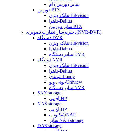
سایر دوربین دام
دوربین PTZ
هایک ویژن-Hikvision
داهوا-Dahua
سایر دوربین PTZ
ذخیره ساز نظارت تصویری(NVR-DVR)
دستگاه DVR
هایک ویژن-Hikvision
داهوا-Dahua
سایر دستگاه DVR
دستگاه NVR
هایک ویژن-Hikvision
داهوا-Dahua
تیاندی-Tiandy
یونی ویو-Uniview
سایر دستگاه NVR
SAN storage
اچ پی-HP
NAS storage
اچ پی-HP
کیونپ-QNAP
سایر NAS storage
DAS storage