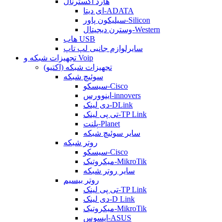
هارد اکسترنال
ای دیتا-ADATA
سیلیکون پاور-Silicon
وسترن دیجیتال-Western
هاب USB
سایرلوازم جانبی لپ تاپ
تجهیزات شبکه و Voip
تجهیزات شبکه (اکتیو)
سوئیچ شبکه
سیسکو-Cisco
اینوورس-innovers
دی لینک-DLink
تی پی لینک-TP Link
پلنت-Planet
سایر سوئیچ شبکه
روتر شبکه
سیسکو-Cisco
میکروتیک-MikroTik
سایر روتر شبکه
روتر بیسیم
تی پی لینک-TP Link
دی لینک-D Link
میکروتیک-MikroTik
ایسوس-ASUS