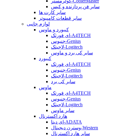
کولرمستر-CoolerMaster
سایر فن پردازنده و کیس
سایر کارت ها
سایر قطعات کامپیوتر
لوازم جانبی
کیبورد و ماوس
ای فورتک-A4TECH
جنیوس-Genius
لاجیتک-Logitech
سایر کی برد و ماوس
کیبورد
ای فورتک-A4TECH
جنیوس-Genius
لاجیتک-Logitech
سایر کی برد
ماوس
ای فورتک-A4TECH
جنیوس-Genius
لاجیتک-Logitech
سایر ماوس
هارد اکسترنال
ای دیتا-ADATA
وسترن دیجیتال-Western
سایر هارد اکسترنال