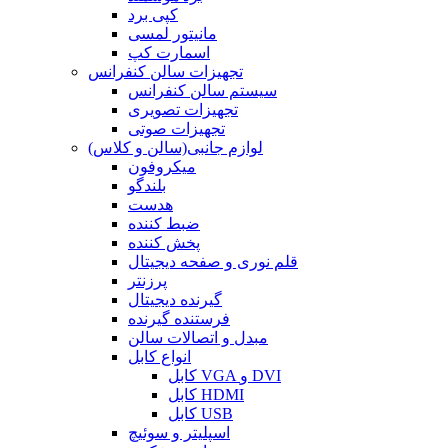
کپی برد
مانیتور لمسی
اسمارت کپ
تجهیزات سالن کنفرانس
سیستم سالن کنفرانس
تجهیزات تصویری
تجهیزات صوتی
لوازم جانبی(سالن و کلاس)
میکروفون
بلندگو
هدست
ضبط کننده
پخش کننده
قلم نوری و صفحه دیجیتال
پرزنتر
گیرنده دیجیتال
فرستنده گیرنده
مبدل و اتصالات سالن
انواع کابل
کابل VGA و DVI
کابل HDMI
کابل USB
اسپلیتر و سوئیچ