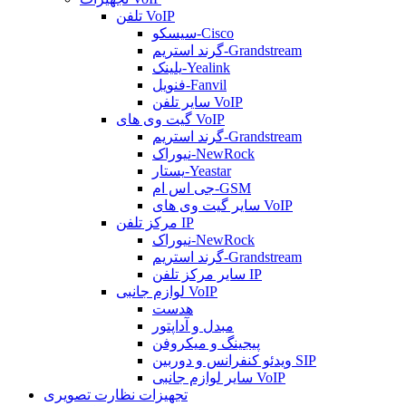
تلفن VoIP
سیسکو-Cisco
گرند استریم-Grandstream
یلینک-Yealink
فنویل-Fanvil
سایر تلفن VoIP
گیت وی های VoIP
گرند استریم-Grandstream
نیوراک-NewRock
یستار-Yeastar
جی اس ام-GSM
سایر گیت وی های VoIP
مرکز تلفن IP
نیوراک-NewRock
گرند استریم-Grandstream
سایر مرکز تلفن IP
لوازم جانبی VoIP
هدست
مبدل و آداپتور
پیجینگ و میکروفن
ویدئو کنفرانس و دوربین SIP
سایر لوازم جانبی VoIP
تجهیزات نظارت تصویری