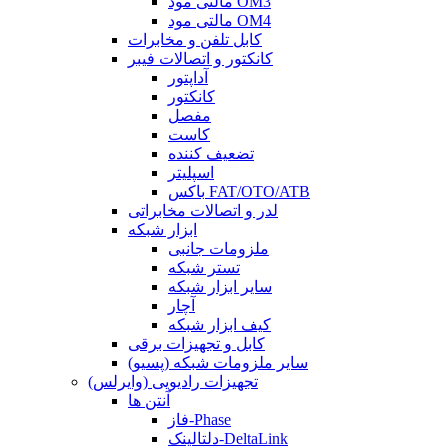
مالتی مود OM3
مالتی مود OM4
کابل تلفن و مخابرات
کانکتور و اتصالات فیبر
آداپتور
کانکتور
مفصل
کاست
تضعیف کننده
اسپلیتر
باکس FAT/OTO/ATB
لدر و اتصالات مخابراتی
ابزار شبکه
ملزومات جانبی
تستر شبکه
سایر ابزار شبکه
آچار
کیف ابزار شبکه
کابل و تجهیزات برقی
سایر ملزومات شبکه (پسیو)
تجهیزات رادیویی (وایرلس)
آنتن ها
فاز-Phase
دلتالینک-DeltaLink