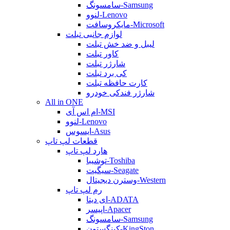
سامسونگ-Samsung
لنوو-Lenovo
مایکروسافت-Microsoft
لوازم جانبی تبلت
لیبل و ضد خش تبلت
کاور تبلت
شارژر تبلت
کی برد تبلت
کارت حافظه تبلت
شارژر فندکی خودرو
All in ONE
ام اس آی-MSI
لنوو-Lenovo
ایسوس-Asus
قطعات لپ تاپ
هارد لپ تاپ
توشیبا-Toshiba
سیگیت-Seagate
وسترن دیجیتال-Western
رم لپ تاپ
ای دیتا-ADATA
اپیسر-Apacer
سامسونگ-Samsung
کینگستون-KingSton