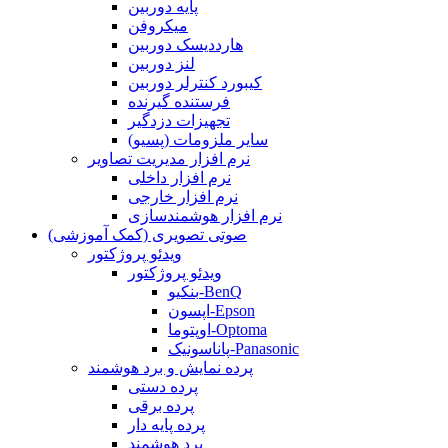
پایه دوربین
میکروفن
هارددیسک دوربین
لنز دوربین
کیبورد کنترلر دوربین
فرستنده گیرنده
تجهیزات دزدگیر
سایر ملزومات (پسیو)
نرم افزار مدیریت تصاویر
نرم افزار داخلی
نرم افزار خارجی
نرم افزار هوشمندسازی
صوتی تصویری (کمک آموزشی)
ویدئو پروژکتور
ویدئو پروژکتور
بنکیو-BenQ
اپسون-Epson
اوپتوما-Optoma
پاناسونیک-Panasonic
پرده نمایش و برد هوشمند
پرده دستی
پرده برقی
پرده پایه دار
برد هوشمند