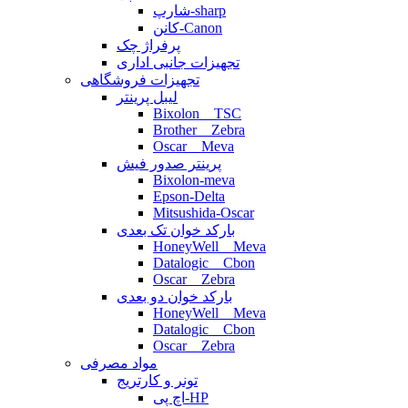
شارپ-sharp
کانن-Canon
پرفراژ چک
تجهیزات جانبی اداری
تجهیزات فروشگاهی
لیبل پرینتر
Bixolon _ TSC
Brother _ Zebra
Oscar _ Meva
پرینتر صدور فیش
Bixolon-meva
Epson-Delta
Mitsushida-Oscar
بارکد خوان تک بعدی
HoneyWell _ Meva
Datalogic _ Cbon
Oscar _ Zebra
بارکد خوان دو بعدی
HoneyWell _ Meva
Datalogic _ Cbon
Oscar _ Zebra
مواد مصرفی
تونر و کارتریج
اچ پی-HP