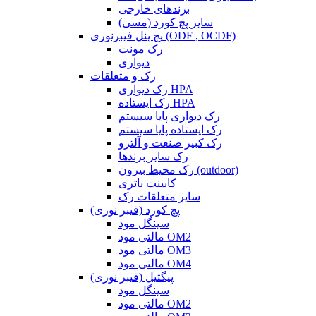
برندهای خارجی
سایر پچ کورد (مسی)
پچ پنل فیبرنوری (ODF , OCDF)
رک مونت
دیواری
رک و متعلقات
رک دیواری HPA
رک ایستاده HPA
رک دیواری پایا سیستم
رک ایستاده پایا سیستم
رک کبیر صنعت و آلترو
رک سایر برندها
رک محیط بیرون (outdoor)
کابینت باتری
سایر متعلقات رک
پچ کورد (فیبر نوری)
سینگل مود
مالتی مود OM2
مالتی مود OM3
مالتی مود OM4
پیگتیل (فیبر نوری)
سینگل مود
مالتی مود OM2