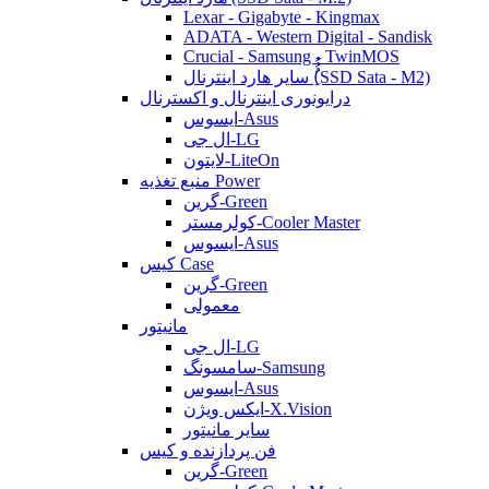
Lexar - Gigabyte - Kingmax
ADATA - Western Digital - Sandisk
Crucial - Samsung - TwinMOS
سایر هارد اینترنال (ُُُِSSD Sata - M2)
درایونوری اینترنال و اکسترنال
ایسوس-Asus
ال جی-LG
لایتون-LiteOn
منبع تغذیه Power
گرین-Green
کولرمستر-Cooler Master
ایسوس-Asus
کیس Case
گرین-Green
معمولی
مانیتور
ال جی-LG
سامسونگ-Samsung
ایسوس-Asus
ایکس ویژن-X.Vision
سایر مانیتور
فن پردازنده و کیس
گرین-Green