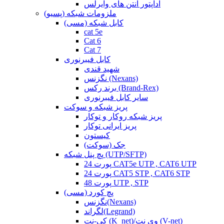
آداپتور آنتن های وایرلس
ملزومات شبکه (پسیو)
کابل شبکه (مسی)
cat 5e
Cat 6
Cat 7
کابل فیبرنوری
شهید قندی
نگزنس (Nexans)
برند رکس (Brand-Rex)
سایر کابل فیبرنوری
پریز شبکه و سوکت
پریز شبکه روکار و توکار
پریز ایرانی توکار
کیستون
جک (سوکت)
پچ پنل شبکه (UTP/SFTP)
24 پورت CAT5e UTP , CAT6 UTP
24 پورت CAT5 STP , CAT6 STP
48 پورت UTP , STP
پچ کورد (مسی)
نگزنس(Nexans)
لگراند(Legrand)
کی-نت (K_net)/وی نت (V-net)