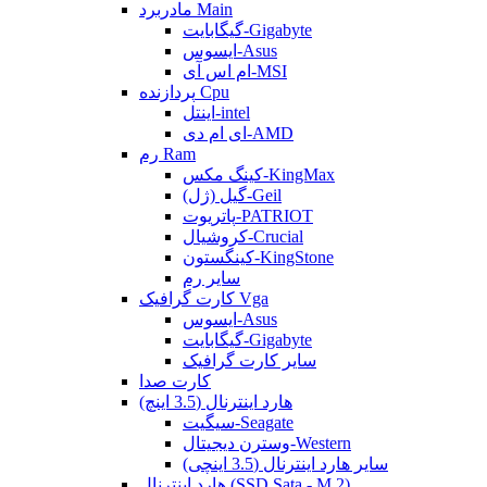
مادربرد Main
گیگابایت-Gigabyte
ایسوس-Asus
ام اس آی-MSI
پردازنده Cpu
اینتل-intel
ای ام دی-AMD
رم Ram
کینگ مکس-KingMax
گیل (ژل)-Geil
پاتریوت-PATRIOT
کروشیال-Crucial
کینگستون-KingStone
سایر رم
کارت گرافیک Vga
ایسوس-Asus
گیگابایت-Gigabyte
سایر کارت گرافیک
کارت صدا
هارد اینترنال (3.5 اینچ)
سیگیت-Seagate
وسترن دیجیتال-Western
سایر هارد اینترنال (3.5 اینچی)
هارد اینترنال (SSD Sata - M.2)