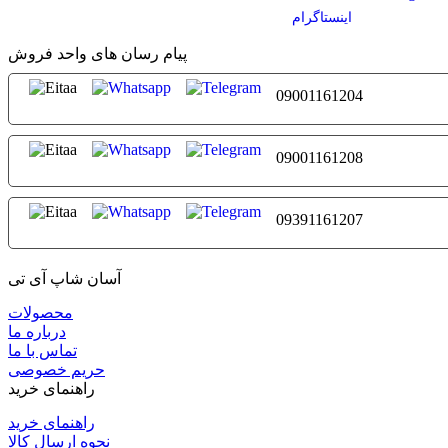
اينستاگرام
پیام رسان های واحد فروش
09001161204
09001161208
09391161207
آسان شاپ آی تی
محصولات
درباره ما
تماس با ما
حریم خصوصی
راهنمای خرید
راهنمای خرید
نحوه ارسال کالا