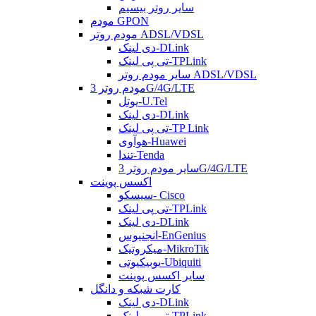
سایر روتر بیسیم
مودم GPON
مودم روتر ADSL/VDSL
دی لینک-DLink
تی پی لینک-TPLink
سایر مودم روتر ADSL/VDSL
مودم روتر 3G/4G/LTE
یوتل-U.Tel
دی لینک-DLink
تی پی لینک-TP Link
هوآوی-Huawei
تندا-Tenda
سایر مودم روتر 3G/4G/LTE
اکسس پوینت
سیسکو- Cisco
تی پی لینک-TPLink
دی لینک-DLink
انجنیوس-EnGenius
میکروتیک-MikroTik
یوبیکیوتی-Ubiquiti
سایر اکسس پوینت
کارت شبکه و دانگل
دی لینک-DLink
تی پی لینک-TPLink