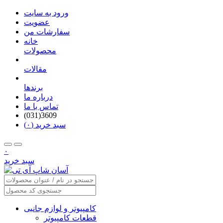
ورود به سایت
عضویت
سفارشات من
خانه
محصولات
مقالات
برندها
درباره ما
تماس با ما
(031)3609
سبد خرید (۰)
۰
سبد خرید
کامپیوتر و لوازم جانبی
قطعات کامپیوتر