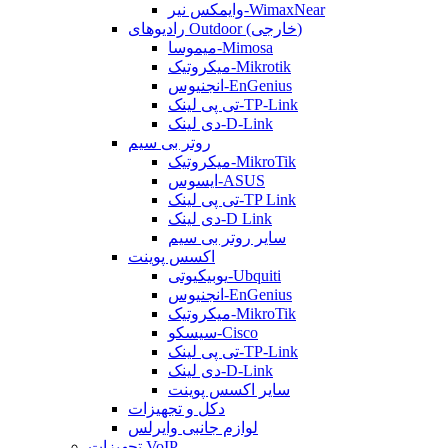
وایمکس نیر-WimaxNear
رادیوهای Outdoor (خارجی)
میموسا-Mimosa
میکروتیک-Mikrotik
انجنیوس-EnGenius
تی پی لینک-TP-Link
دی لینک-D-Link
روتر بی سیم
میکروتیک-MikroTik
ایسوس-ASUS
تی پی لینک-TP Link
دی لینک-D Link
سایر روتر بی سیم
اکسس پوینت
یوبیکیوتی-Ubquiti
انجنیوس-EnGenius
میکروتیک-MikroTik
سیسکو-Cisco
تی پی لینک-TP-Link
دی لینک-D-Link
سایر اکسس پوینت
دکل و تجهیزات
لوازم جانبی وایرلس
تجهیزات VoIP