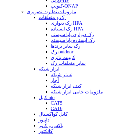
اچ پی-HP
کیونپ-QNAP
ملزومات نظارت تصویری
رک و متعلقات
رک دیواری HPA
رک ایستاده HPA
رک دیواری پایا سیستم
رک ایستاده پایا سیستم
رک سایر برندها
رک outdoor
کابینت باتری
سایر متعلقات رک
ابزار شبکه
تستر شبکه
آچار
کیف ابزار شبکه
ملزومات جانبی ابزار شبکه
کابل utp
CAT5
CAT6
کابل کواکسیال
آداپتور
باکس و کاور
کانکتور