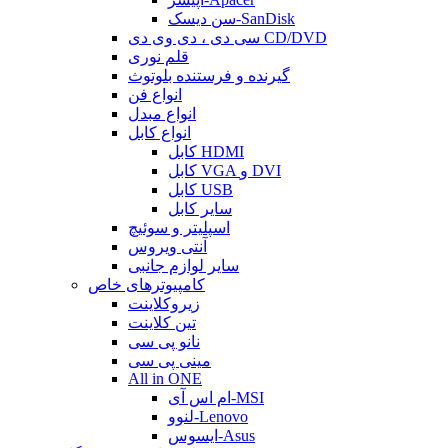
سن دیسک-SanDisk
سی دی ، دی وی دی CD/DVD
قلم نوری
گیرنده و فرستنده بلوتوث
انواع فن
انواع مبدل
انواع کابل
کابل HDMI
کابل VGA و DVI
کابل USB
سایر کابل
اسپلیتر و سوئیچ
آنتی ویروس
سایر لوازم جانبی
کامپیوترهای خاص
زیروکلاینت
تین کلاینت
نانو پی سی
مینی پی سی
All in ONE
ام اس آی-MSI
لنوو-Lenovo
ایسوس-Asus