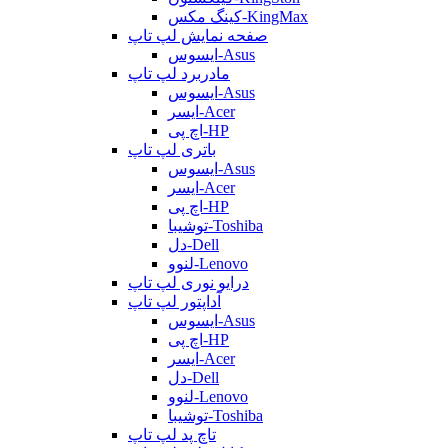
کینگ مکس-KingMax
صفحه نمایش لپ تاپ
ایسوس-Asus
مادربرد لپ تاپ
ایسوس-Asus
ایسر-Acer
اچ پی-HP
باتری لپ تاپ
ایسوس-Asus
ایسر-Acer
اچ پی-HP
توشیبا-Toshiba
دل-Dell
لنوو-Lenovo
درایو نوری لپ تاپ
آداپتور لپ تاپ
ایسوس-Asus
اچ پی-HP
ایسر-Acer
دل-Dell
لنوو-Lenovo
توشیبا-Toshiba
تاچ پد لپ تاپ