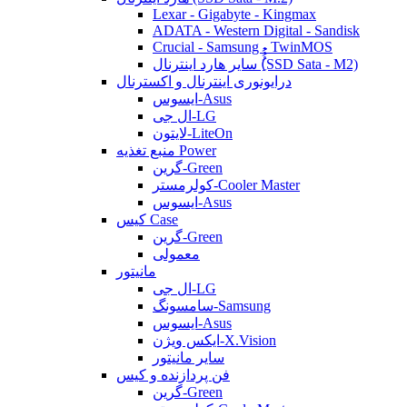
Lexar - Gigabyte - Kingmax
ADATA - Western Digital - Sandisk
Crucial - Samsung - TwinMOS
سایر هارد اینترنال (ُُُِSSD Sata - M2)
درایونوری اینترنال و اکسترنال
ایسوس-Asus
ال جی-LG
لایتون-LiteOn
منبع تغذیه Power
گرین-Green
کولرمستر-Cooler Master
ایسوس-Asus
کیس Case
گرین-Green
معمولی
مانیتور
ال جی-LG
سامسونگ-Samsung
ایسوس-Asus
ایکس ویژن-X.Vision
سایر مانیتور
فن پردازنده و کیس
گرین-Green