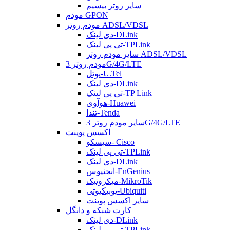
سایر روتر بیسیم
مودم GPON
مودم روتر ADSL/VDSL
دی لینک-DLink
تی پی لینک-TPLink
سایر مودم روتر ADSL/VDSL
مودم روتر 3G/4G/LTE
یوتل-U.Tel
دی لینک-DLink
تی پی لینک-TP Link
هوآوی-Huawei
تندا-Tenda
سایر مودم روتر 3G/4G/LTE
اکسس پوینت
سیسکو- Cisco
تی پی لینک-TPLink
دی لینک-DLink
انجنیوس-EnGenius
میکروتیک-MikroTik
یوبیکیوتی-Ubiquiti
سایر اکسس پوینت
کارت شبکه و دانگل
دی لینک-DLink
تی پی لینک-TPLink