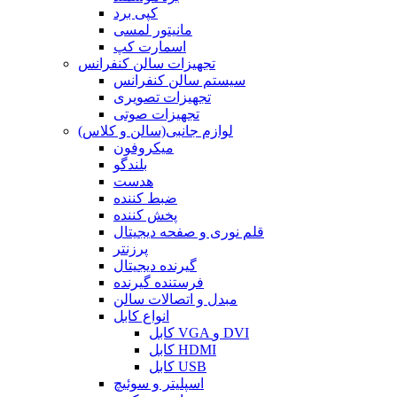
کپی برد
مانیتور لمسی
اسمارت کپ
تجهیزات سالن کنفرانس
سیستم سالن کنفرانس
تجهیزات تصویری
تجهیزات صوتی
لوازم جانبی(سالن و کلاس)
میکروفون
بلندگو
هدست
ضبط کننده
پخش کننده
قلم نوری و صفحه دیجیتال
پرزنتر
گیرنده دیجیتال
فرستنده گیرنده
مبدل و اتصالات سالن
انواع کابل
کابل VGA و DVI
کابل HDMI
کابل USB
اسپلیتر و سوئیچ