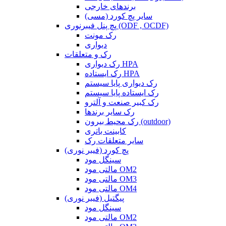
برندهای خارجی
سایر پچ کورد (مسی)
پچ پنل فیبرنوری (ODF , OCDF)
رک مونت
دیواری
رک و متعلقات
رک دیواری HPA
رک ایستاده HPA
رک دیواری پایا سیستم
رک ایستاده پایا سیستم
رک کبیر صنعت و آلترو
رک سایر برندها
رک محیط بیرون (outdoor)
کابینت باتری
سایر متعلقات رک
پچ کورد (فیبر نوری)
سینگل مود
مالتی مود OM2
مالتی مود OM3
مالتی مود OM4
پیگتیل (فیبر نوری)
سینگل مود
مالتی مود OM2