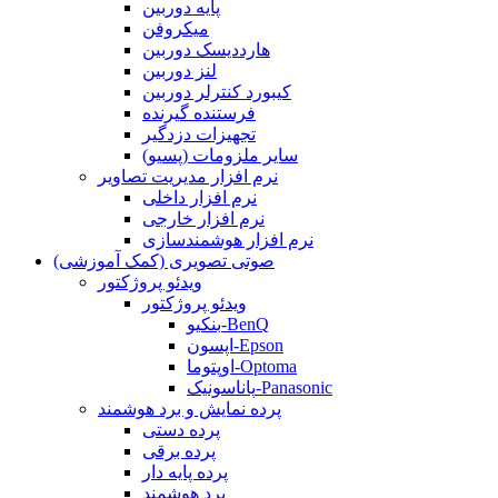
پایه دوربین
میکروفن
هارددیسک دوربین
لنز دوربین
کیبورد کنترلر دوربین
فرستنده گیرنده
تجهیزات دزدگیر
سایر ملزومات (پسیو)
نرم افزار مدیریت تصاویر
نرم افزار داخلی
نرم افزار خارجی
نرم افزار هوشمندسازی
صوتی تصویری (کمک آموزشی)
ویدئو پروژکتور
ویدئو پروژکتور
بنکیو-BenQ
اپسون-Epson
اوپتوما-Optoma
پاناسونیک-Panasonic
پرده نمایش و برد هوشمند
پرده دستی
پرده برقی
پرده پایه دار
برد هوشمند