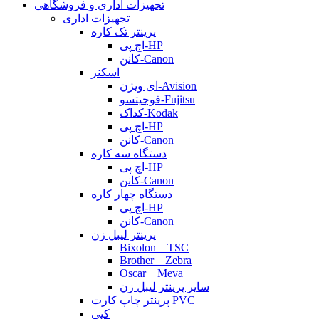
تجهیزات اداری و فروشگاهی
تجهیزات اداری
پرینتر تک کاره
اچ پی-HP
کانن-Canon
اسکنر
ای ویژن-Avision
فوجیتسو-Fujitsu
کداک-Kodak
اچ پی-HP
کانن-Canon
دستگاه سه کاره
اچ پی-HP
کانن-Canon
دستگاه چهار کاره
اچ پی-HP
کانن-Canon
پرینتر لیبل زن
Bixolon _ TSC
Brother _ Zebra
Oscar _ Meva
سایر پرینتر لیبل زن
پرینتر چاپ کارت PVC
کپی