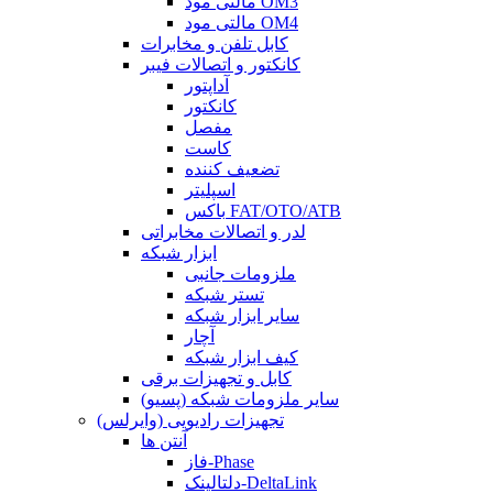
مالتی مود OM3
مالتی مود OM4
کابل تلفن و مخابرات
کانکتور و اتصالات فیبر
آداپتور
کانکتور
مفصل
کاست
تضعیف کننده
اسپلیتر
باکس FAT/OTO/ATB
لدر و اتصالات مخابراتی
ابزار شبکه
ملزومات جانبی
تستر شبکه
سایر ابزار شبکه
آچار
کیف ابزار شبکه
کابل و تجهیزات برقی
سایر ملزومات شبکه (پسیو)
تجهیزات رادیویی (وایرلس)
آنتن ها
فاز-Phase
دلتالینک-DeltaLink