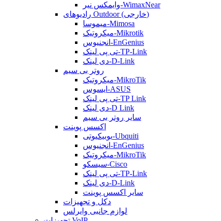
وایمکس نیر-WimaxNear
رادیوهای Outdoor (خارجی)
میموسا-Mimosa
میکروتیک-Mikrotik
انجنیوس-EnGenius
تی پی لینک-TP-Link
دی لینک-D-Link
روتر بی سیم
میکروتیک-MikroTik
ایسوس-ASUS
تی پی لینک-TP Link
دی لینک-D Link
سایر روتر بی سیم
اکسس پوینت
یوبیکیوتی-Ubquiti
انجنیوس-EnGenius
میکروتیک-MikroTik
سیسکو-Cisco
تی پی لینک-TP-Link
دی لینک-D-Link
سایر اکسس پوینت
دکل و تجهیزات
لوازم جانبی وایرلس
تجهیزات VoIP