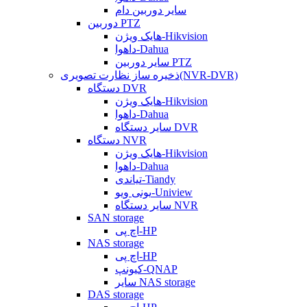
سایر دوربین دام
دوربین PTZ
هایک ویژن-Hikvision
داهوا-Dahua
سایر دوربین PTZ
ذخیره ساز نظارت تصویری(NVR-DVR)
دستگاه DVR
هایک ویژن-Hikvision
داهوا-Dahua
سایر دستگاه DVR
دستگاه NVR
هایک ویژن-Hikvision
داهوا-Dahua
تیاندی-Tiandy
یونی ویو-Uniview
سایر دستگاه NVR
SAN storage
اچ پی-HP
NAS storage
اچ پی-HP
کیونپ-QNAP
سایر NAS storage
DAS storage