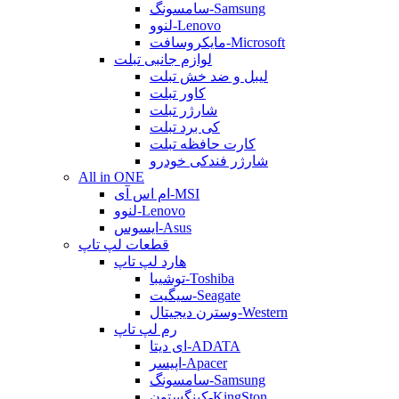
سامسونگ-Samsung
لنوو-Lenovo
مایکروسافت-Microsoft
لوازم جانبی تبلت
لیبل و ضد خش تبلت
کاور تبلت
شارژر تبلت
کی برد تبلت
کارت حافظه تبلت
شارژر فندکی خودرو
All in ONE
ام اس آی-MSI
لنوو-Lenovo
ایسوس-Asus
قطعات لپ تاپ
هارد لپ تاپ
توشیبا-Toshiba
سیگیت-Seagate
وسترن دیجیتال-Western
رم لپ تاپ
ای دیتا-ADATA
اپیسر-Apacer
سامسونگ-Samsung
کینگستون-KingSton