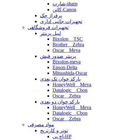
شارپ-sharp
کانن-Canon
پرفراژ چک
تجهیزات جانبی اداری
تجهیزات فروشگاهی
لیبل پرینتر
Bixolon _ TSC
Brother _ Zebra
Oscar _ Meva
پرینتر صدور فیش
Bixolon-meva
Epson-Delta
Mitsushida-Oscar
بارکد خوان تک بعدی
HoneyWell _ Meva
Datalogic _ Cbon
Oscar _ Zebra
بارکد خوان دو بعدی
HoneyWell _ Meva
Datalogic _ Cbon
Oscar _ Zebra
مواد مصرفی
تونر و کارتریج
اچ پی-HP