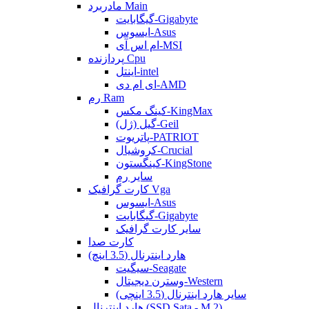
مادربرد Main
گیگابایت-Gigabyte
ایسوس-Asus
ام اس آی-MSI
پردازنده Cpu
اینتل-intel
ای ام دی-AMD
رم Ram
کینگ مکس-KingMax
گیل (ژل)-Geil
پاتریوت-PATRIOT
کروشیال-Crucial
کینگستون-KingStone
سایر رم
کارت گرافیک Vga
ایسوس-Asus
گیگابایت-Gigabyte
سایر کارت گرافیک
کارت صدا
هارد اینترنال (3.5 اینچ)
سیگیت-Seagate
وسترن دیجیتال-Western
سایر هارد اینترنال (3.5 اینچی)
هارد اینترنال (SSD Sata - M.2)