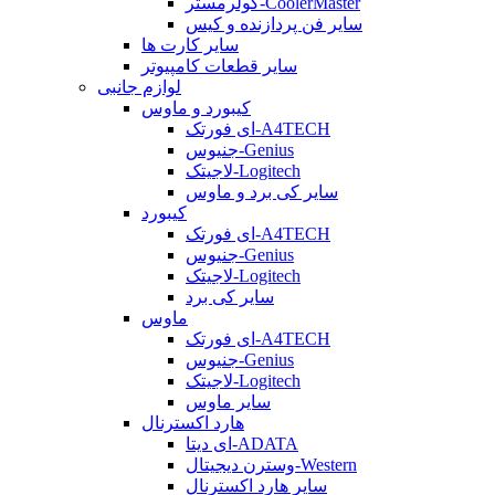
کولرمستر-CoolerMaster
سایر فن پردازنده و کیس
سایر کارت ها
سایر قطعات کامپیوتر
لوازم جانبی
کیبورد و ماوس
ای فورتک-A4TECH
جنیوس-Genius
لاجیتک-Logitech
سایر کی برد و ماوس
کیبورد
ای فورتک-A4TECH
جنیوس-Genius
لاجیتک-Logitech
سایر کی برد
ماوس
ای فورتک-A4TECH
جنیوس-Genius
لاجیتک-Logitech
سایر ماوس
هارد اکسترنال
ای دیتا-ADATA
وسترن دیجیتال-Western
سایر هارد اکسترنال