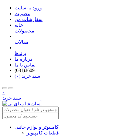
ورود به سایت
عضویت
سفارشات من
خانه
محصولات
مقالات
برندها
درباره ما
تماس با ما
(031)3609
سبد خرید (۰)
۰
سبد خرید
کامپیوتر و لوازم جانبی
قطعات کامپیوتر