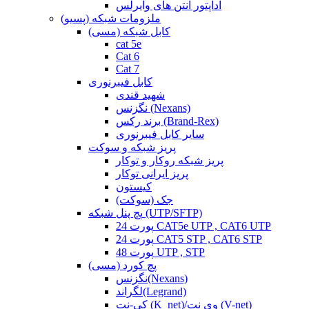
آداپتور آنتن های وایرلس
ملزومات شبکه (پسیو)
کابل شبکه (مسی)
cat 5e
Cat 6
Cat 7
کابل فیبرنوری
شهید قندی
نگزنس (Nexans)
برند رکس (Brand-Rex)
سایر کابل فیبرنوری
پریز شبکه و سوکت
پریز شبکه روکار و توکار
پریز ایرانی توکار
کیستون
جک (سوکت)
پچ پنل شبکه (UTP/SFTP)
24 پورت CAT5e UTP , CAT6 UTP
24 پورت CAT5 STP , CAT6 STP
48 پورت UTP , STP
پچ کورد (مسی)
نگزنس(Nexans)
لگراند(Legrand)
کی-نت (K_net)/وی نت (V-net)