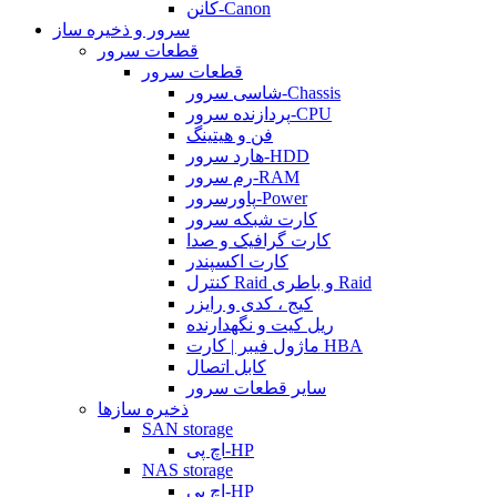
کانن-Canon
سرور و ذخیره ساز
قطعات سرور
قطعات سرور
شاسی سرور-Chassis
پردازنده سرور-CPU
فن و هیتینگ
هارد سرور-HDD
رم سرور-RAM
پاورسرور-Power
کارت شبکه سرور
کارت گرافیک و صدا
کارت اکسپندر
کنترل Raid و باطری Raid
کیج ، کدی و رایزر
ریل کیت و نگهدارنده
ماژول فیبر | کارت HBA
کابل اتصال
سایر قطعات سرور
ذخیره سازها
SAN storage
اچ پی-HP
NAS storage
اچ پی-HP