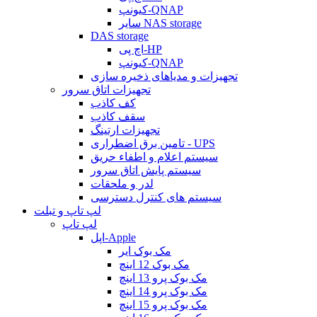
کیونپ-QNAP
سایر NAS storage
DAS storage
اچ پی-HP
کیونپ-QNAP
تجهیزات و مدیاهای ذخیره سازی
تجهیزات اتاق سرور
کف کاذب
سقف کاذب
تجهیزات ارتینگ
تامین برق اضطراری - UPS
سیستم اعلام و اطفاء حریق
سیستم پایش اتاق سرور
لدر و ملحقات
سیستم های کنترل دسترسی
لپ تاپ و تبلت
لپ تاپ
اپل-Apple
مک بوک ایر
مک بوک 12 اینچ
مک بوک پرو 13 اینچ
مک بوک پرو 14 اینچ
مک بوک پرو 15 اینچ