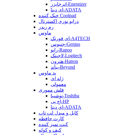
انرجایزر-Energizer
ای دیتا-ADATA
خنک کننده Coolpad
درایو نوری اکسترنال
رم ریدر
ماوس
ای فورتک-A4TECH
جنیوس-Genius
راپو-Rapoo
لاجیتک-Logitech
هترون-Hatron
بیاند-Beyond
پد ماوس
ژله ای
معمولی
فلش مموری
توشیبا-Toshiba
اچ پی-HP
ای دیتا-ADATA
کابل و مبدل لپ تاپ
کارت حافظه
کیت تمیز کننده
کیف و کوله