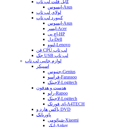
کابل فلت لپ تاپ
ایسوس-Asus
لولای لپ تاپ
کیبورد لپ تاپ
ایسوس-Asus
ایسر-Acer
اچ پی-HP
دل-Dell
لنوو-Lenovo
فن CPU لپ تاپ
جک USB لپ تاپ
لوازم جانبی لپ تاپ
اسپیکر
جنیوس-Genius
فراسو-Farassoo
لاجیتک-Logitech
هدست و هدفون
راپو-Rapoo
لاجیتک-Logitech
ای فورتک-A4TECH
باکس هارد و DVD
پاوربانک
شیائومی-Xiaomi
انکر-Anker