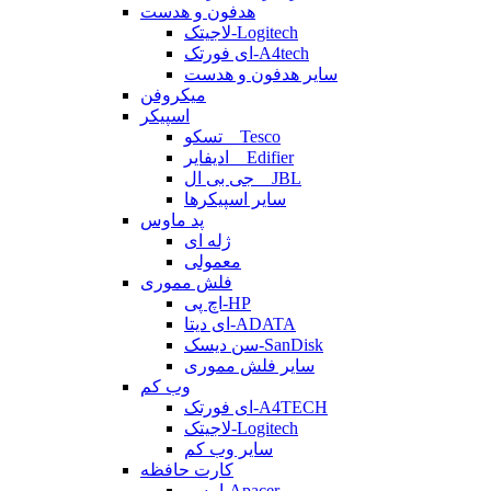
هدفون و هدست
لاجیتک-Logitech
ای فورتک-A4tech
سایر هدفون و هدست
میکروفن
اسپیکر
تسکو _ Tesco
ادیفایر _ Edifier
جی بی ال _ JBL
سایر اسپیکرها
پد ماوس
ژله ای
معمولی
فلش مموری
اچ پی-HP
ای دیتا-ADATA
سن دیسک-SanDisk
سایر فلش مموری
وب کم
ای فورتک-A4TECH
لاجیتک-Logitech
سایر وب کم
کارت حافظه
اپیسر-Apacer