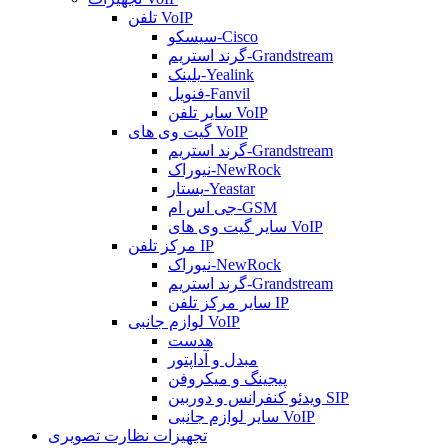
تلفن VoIP
سیسکو-Cisco
گرند استریم-Grandstream
یلینک-Yealink
فنویل-Fanvil
سایر تلفن VoIP
گیت وی های VoIP
گرند استریم-Grandstream
نیوراک-NewRock
یستار-Yeastar
جی اس ام-GSM
سایر گیت وی های VoIP
مرکز تلفن IP
نیوراک-NewRock
گرند استریم-Grandstream
سایر مرکز تلفن IP
لوازم جانبی VoIP
هدست
مبدل و آداپتور
پیجینگ و میکروفن
ویدئو کنفرانس و دوربین SIP
سایر لوازم جانبی VoIP
تجهیزات نظارت تصویری