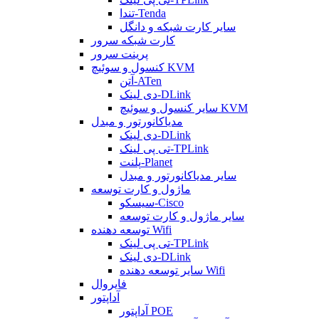
تندا-Tenda
سایر کارت شبکه و دانگل
کارت شبکه سرور
پرینت سرور
کنسول و سوئیچ KVM
آتن-ATen
دی لینک-DLink
سایر کنسول و سوئیچ KVM
مدیاکانورتور و مبدل
دی لینک-DLink
تی پی لینک-TPLink
پلنت-Planet
سایر مدیاکانورتور و مبدل
ماژول و کارت توسعه
سیسکو-Cisco
سایر ماژول و کارت توسعه
توسعه دهنده Wifi
تی پی لینک-TPLink
دی لینک-DLink
سایر توسعه دهنده Wifi
فایروال
آداپتور
آداپتور POE