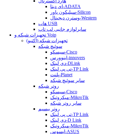
هارد اکسترنال
ای دیتا-ADATA
سیلیکون پاور-Silicon
وسترن دیجیتال-Western
هاب USB
سایرلوازم جانبی لپ تاپ
تجهیزات شبکه و Voip
تجهیزات شبکه (اکتیو)
سوئیچ شبکه
سیسکو-Cisco
اینوورس-innovers
دی لینک-DLink
تی پی لینک-TP Link
پلنت-Planet
سایر سوئیچ شبکه
روتر شبکه
سیسکو-Cisco
میکروتیک-MikroTik
سایر روتر شبکه
روتر بیسیم
تی پی لینک-TP Link
دی لینک-D Link
میکروتیک-MikroTik
ایسوس-ASUS