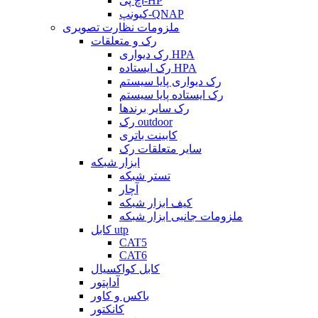
اچ پی-HP
کیونپ-QNAP
ملزومات نظارت تصویری
رک و متعلقات
رک دیواری HPA
رک ایستاده HPA
رک دیواری پایا سیستم
رک ایستاده پایا سیستم
رک سایر برندها
رک outdoor
کابینت باتری
سایر متعلقات رک
ابزار شبکه
تستر شبکه
آچار
کیف ابزار شبکه
ملزومات جانبی ابزار شبکه
کابل utp
CAT5
CAT6
کابل کواکسیال
آداپتور
باکس و کاور
کانکتور