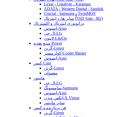
Lexar - Gigabyte - Kingmax
ADATA - Western Digital - Sandisk
Crucial - Samsung - TwinMOS
سایر هارد اینترنال (ُُُِSSD Sata - M2)
درایونوری اینترنال و اکسترنال
ایسوس-Asus
ال جی-LG
لایتون-LiteOn
منبع تغذیه Power
گرین-Green
کولرمستر-Cooler Master
ایسوس-Asus
کیس Case
گرین-Green
معمولی
مانیتور
ال جی-LG
سامسونگ-Samsung
ایسوس-Asus
ایکس ویژن-X.Vision
سایر مانیتور
فن پردازنده و کیس
گرین-Green