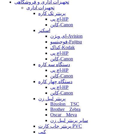
تجهیزات اداری و فروشگاهی
تجهیزات اداری
پرینتر تک کاره
اچ پی-HP
کانن-Canon
اسکنر
ای ویژن-Avision
فوجیتسو-Fujitsu
کداک-Kodak
اچ پی-HP
کانن-Canon
دستگاه سه کاره
اچ پی-HP
کانن-Canon
دستگاه چهار کاره
اچ پی-HP
کانن-Canon
پرینتر لیبل زن
Bixolon _ TSC
Brother _ Zebra
Oscar _ Meva
سایر پرینتر لیبل زن
پرینتر چاپ کارت PVC
کپی