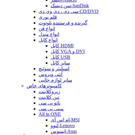
سن دیسک-SanDisk
سی دی ، دی وی دی CD/DVD
قلم نوری
گیرنده و فرستنده بلوتوث
انواع فن
انواع مبدل
انواع کابل
کابل HDMI
کابل VGA و DVI
کابل USB
سایر کابل
اسپلیتر و سوئیچ
آنتی ویروس
سایر لوازم جانبی
کامپیوترهای خاص
زیروکلاینت
تین کلاینت
نانو پی سی
مینی پی سی
All in ONE
ام اس آی-MSI
لنوو-Lenovo
ایسوس-Asus