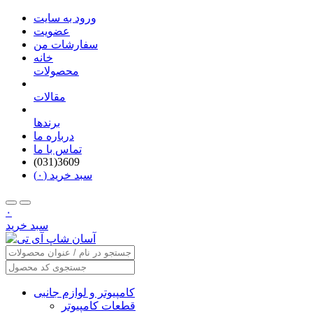
ورود به سایت
عضویت
سفارشات من
خانه
محصولات
مقالات
برندها
درباره ما
تماس با ما
(031)3609
سبد خرید (۰)
۰
سبد خرید
کامپیوتر و لوازم جانبی
قطعات کامپیوتر