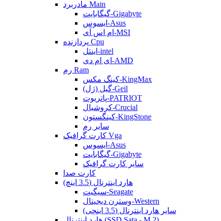
مادربرد Main
گیگابایت-Gigabyte
ایسوس-Asus
ام اس آی-MSI
پردازنده Cpu
اینتل-intel
ای ام دی-AMD
رم Ram
کینگ مکس-KingMax
گیل (ژل)-Geil
پاتریوت-PATRIOT
کروشیال-Crucial
کینگستون-KingStone
سایر رم
کارت گرافیک Vga
ایسوس-Asus
گیگابایت-Gigabyte
سایر کارت گرافیک
کارت صدا
هارد اینترنال (3.5 اینچ)
سیگیت-Seagate
وسترن دیجیتال-Western
سایر هارد اینترنال (3.5 اینچی)
هارد اینترنال (SSD Sata - M.2)