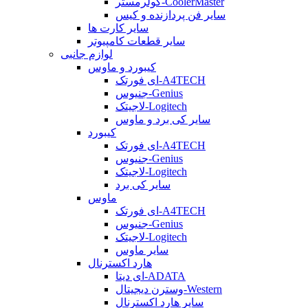
کولرمستر-CoolerMaster
سایر فن پردازنده و کیس
سایر کارت ها
سایر قطعات کامپیوتر
لوازم جانبی
کیبورد و ماوس
ای فورتک-A4TECH
جنیوس-Genius
لاجیتک-Logitech
سایر کی برد و ماوس
کیبورد
ای فورتک-A4TECH
جنیوس-Genius
لاجیتک-Logitech
سایر کی برد
ماوس
ای فورتک-A4TECH
جنیوس-Genius
لاجیتک-Logitech
سایر ماوس
هارد اکسترنال
ای دیتا-ADATA
وسترن دیجیتال-Western
سایر هارد اکسترنال