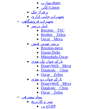
شارپ-sharp
کانن-Canon
پرفراژ چک
تجهیزات جانبی اداری
تجهیزات فروشگاهی
لیبل پرینتر
Bixolon _ TSC
Brother _ Zebra
Oscar _ Meva
پرینتر صدور فیش
Bixolon-meva
Epson-Delta
Mitsushida-Oscar
بارکد خوان تک بعدی
HoneyWell _ Meva
Datalogic _ Cbon
Oscar _ Zebra
بارکد خوان دو بعدی
HoneyWell _ Meva
Datalogic _ Cbon
Oscar _ Zebra
مواد مصرفی
تونر و کارتریج
اچ پی-HP