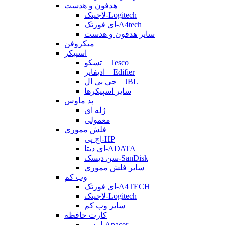
هدفون و هدست
لاجیتک-Logitech
ای فورتک-A4tech
سایر هدفون و هدست
میکروفن
اسپیکر
تسکو _ Tesco
ادیفایر _ Edifier
جی بی ال _ JBL
سایر اسپیکرها
پد ماوس
ژله ای
معمولی
فلش مموری
اچ پی-HP
ای دیتا-ADATA
سن دیسک-SanDisk
سایر فلش مموری
وب کم
ای فورتک-A4TECH
لاجیتک-Logitech
سایر وب کم
کارت حافظه
اپیسر-Apacer