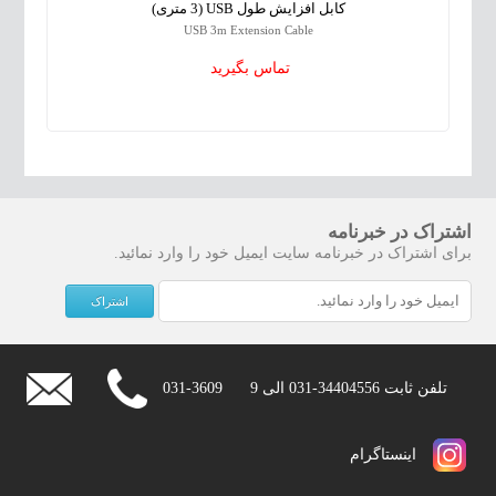
کابل افزایش طول USB (3 متری)
USB 3m Extension Cable
تماس بگیرید
اشتراک در خبرنامه
برای اشتراک در خبرنامه سایت ایمیل خود را وارد نمائید.
تلفن ثابت
031-34404556
الی 9
031-3609
اينستاگرام