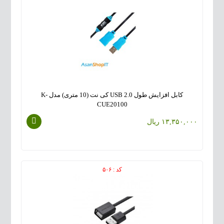
کابل افزایش طول USB 2.0 کی نت (10 متری) مدل K-
CUE20100
Knet USB 2.0 K-CUE20100 10m Extension Cable
۱۳,۳۵۰,۰۰۰ ریال
کد : ۵۰۶