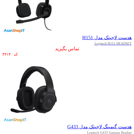
هدست لاجیتک مدل H151
Logitech H151 HEADSET
تماس بگیرید
کد : ۴۳۱۴
هدست گیمینگ لاجیتک مدل G433
Logitech G433 Gaming Headset