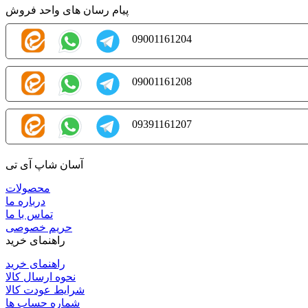
پیام رسان های واحد فروش
09001161204
09001161208
09391161207
آسان شاپ آی تی
محصولات
درباره ما
تماس با ما
حریم خصوصی
راهنمای خرید
راهنمای خرید
نحوه ارسال کالا
شرایط عودت کالا
شماره حساب ها