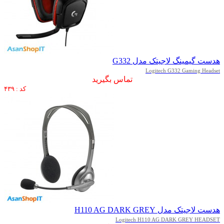
هدست گیمینگ لاجیتک مدل G332
Logitech G332 Gaming Headset
تماس بگیرید
کد : ۴۳۹
هدست لاجیتک مدل H110 AG DARK GREY
Logitech H110 AG DARK GREY HEADSET