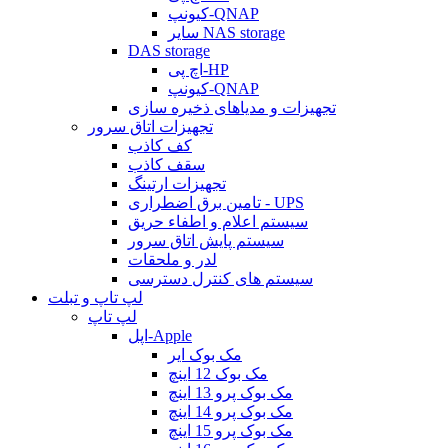
کیونپ-QNAP
سایر NAS storage
DAS storage
اچ پی-HP
کیونپ-QNAP
تجهیزات و مدیاهای ذخیره سازی
تجهیزات اتاق سرور
کف کاذب
سقف کاذب
تجهیزات ارتینگ
تامین برق اضطراری - UPS
سیستم اعلام و اطفاء حریق
سیستم پایش اتاق سرور
لدر و ملحقات
سیستم های کنترل دسترسی
لپ تاپ و تبلت
لپ تاپ
اپل-Apple
مک بوک ایر
مک بوک 12 اینچ
مک بوک پرو 13 اینچ
مک بوک پرو 14 اینچ
مک بوک پرو 15 اینچ