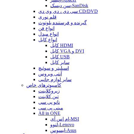
سن دیسک-SanDisk
سی دی ، دی وی دی CD/DVD
قلم نوری
گیرنده و فرستنده بلوتوث
انواع فن
انواع مبدل
انواع کابل
کابل HDMI
کابل VGA و DVI
کابل USB
سایر کابل
اسپلیتر و سوئیچ
آنتی ویروس
سایر لوازم جانبی
کامپیوترهای خاص
زیروکلاینت
تین کلاینت
نانو پی سی
مینی پی سی
All in ONE
ام اس آی-MSI
لنوو-Lenovo
ایسوس-Asus