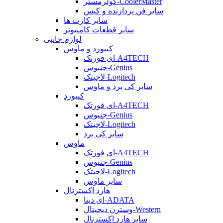
کولرمستر-CoolerMaster
سایر فن پردازنده و کیس
سایر کارت ها
سایر قطعات کامپیوتر
لوازم جانبی
کیبورد و ماوس
ای فورتک-A4TECH
جنیوس-Genius
لاجیتک-Logitech
سایر کی برد و ماوس
کیبورد
ای فورتک-A4TECH
جنیوس-Genius
لاجیتک-Logitech
سایر کی برد
ماوس
ای فورتک-A4TECH
جنیوس-Genius
لاجیتک-Logitech
سایر ماوس
هارد اکسترنال
ای دیتا-ADATA
وسترن دیجیتال-Western
سایر هارد اکسترنال