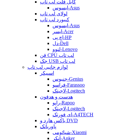
کابل فلت لپ تاپ
ایسوس-Asus
لولای لپ تاپ
کیبورد لپ تاپ
ایسوس-Asus
ایسر-Acer
اچ پی-HP
دل-Dell
لنوو-Lenovo
فن CPU لپ تاپ
جک USB لپ تاپ
لوازم جانبی لپ تاپ
اسپیکر
جنیوس-Genius
فراسو-Farassoo
لاجیتک-Logitech
هدست و هدفون
راپو-Rapoo
لاجیتک-Logitech
ای فورتک-A4TECH
باکس هارد و DVD
پاوربانک
شیائومی-Xiaomi
انکر-Anker