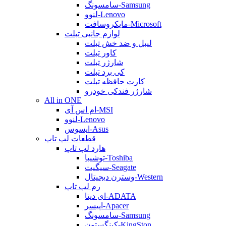
سامسونگ-Samsung
لنوو-Lenovo
مایکروسافت-Microsoft
لوازم جانبی تبلت
لیبل و ضد خش تبلت
کاور تبلت
شارژر تبلت
کی برد تبلت
کارت حافظه تبلت
شارژر فندکی خودرو
All in ONE
ام اس آی-MSI
لنوو-Lenovo
ایسوس-Asus
قطعات لپ تاپ
هارد لپ تاپ
توشیبا-Toshiba
سیگیت-Seagate
وسترن دیجیتال-Western
رم لپ تاپ
ای دیتا-ADATA
اپیسر-Apacer
سامسونگ-Samsung
کینگستون-KingSton