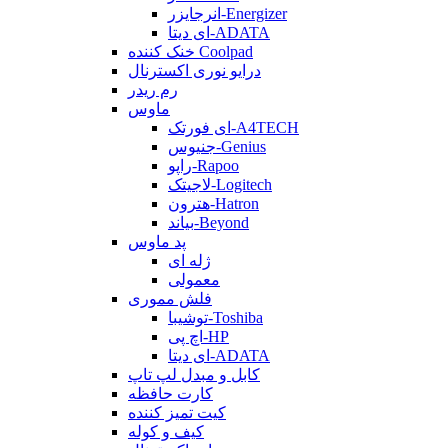
انرجایزر-Energizer
ای دیتا-ADATA
خنک کننده Coolpad
درایو نوری اکسترنال
رم ریدر
ماوس
ای فورتک-A4TECH
جنیوس-Genius
راپو-Rapoo
لاجیتک-Logitech
هترون-Hatron
بیاند-Beyond
پد ماوس
ژله ای
معمولی
فلش مموری
توشیبا-Toshiba
اچ پی-HP
ای دیتا-ADATA
کابل و مبدل لپ تاپ
کارت حافظه
کیت تمیز کننده
کیف و کوله