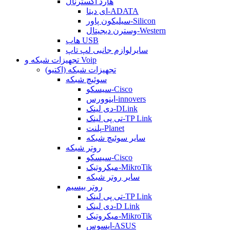
هارد اکسترنال
ای دیتا-ADATA
سیلیکون پاور-Silicon
وسترن دیجیتال-Western
هاب USB
سایرلوازم جانبی لپ تاپ
تجهیزات شبکه و Voip
تجهیزات شبکه (اکتیو)
سوئیچ شبکه
سیسکو-Cisco
اینوورس-innovers
دی لینک-DLink
تی پی لینک-TP Link
پلنت-Planet
سایر سوئیچ شبکه
روتر شبکه
سیسکو-Cisco
میکروتیک-MikroTik
سایر روتر شبکه
روتر بیسیم
تی پی لینک-TP Link
دی لینک-D Link
میکروتیک-MikroTik
ایسوس-ASUS