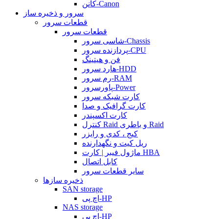
کانن-Canon
سرور و ذخیره ساز
قطعات سرور
قطعات سرور
شاسی سرور-Chassis
پردازنده سرور-CPU
فن و هیتینگ
هارد سرور-HDD
رم سرور-RAM
پاورسرور-Power
کارت شبکه سرور
کارت گرافیک و صدا
کارت اکسپندر
کنترل Raid و باطری Raid
کیج ، کدی و رایزر
ریل کیت و نگهدارنده
ماژول فیبر | کارت HBA
کابل اتصال
سایر قطعات سرور
ذخیره سازها
SAN storage
اچ پی-HP
NAS storage
اچ پی-HP