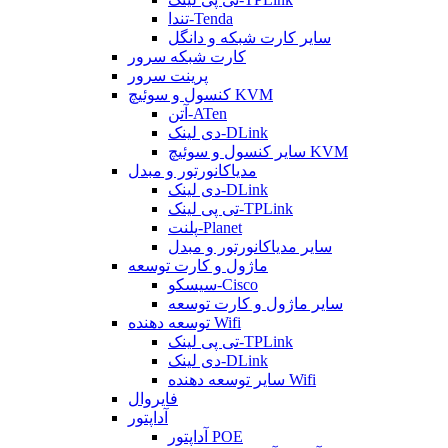
تندا-Tenda
سایر کارت شبکه و دانگل
کارت شبکه سرور
پرینت سرور
کنسول و سوئیچ KVM
آتن-ATen
دی لینک-DLink
سایر کنسول و سوئیچ KVM
مدیاکانورتور و مبدل
دی لینک-DLink
تی پی لینک-TPLink
پلنت-Planet
سایر مدیاکانورتور و مبدل
ماژول و کارت توسعه
سیسکو-Cisco
سایر ماژول و کارت توسعه
توسعه دهنده Wifi
تی پی لینک-TPLink
دی لینک-DLink
سایر توسعه دهنده Wifi
فایروال
آداپتور
آداپتور POE