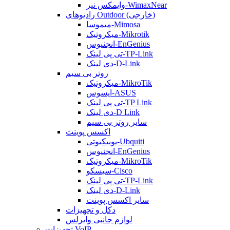
وایمکس نیر-WimaxNear
رادیوهای Outdoor (خارجی)
میموسا-Mimosa
میکروتیک-Mikrotik
انجنیوس-EnGenius
تی پی لینک-TP-Link
دی لینک-D-Link
روتر بی سیم
میکروتیک-MikroTik
ایسوس-ASUS
تی پی لینک-TP Link
دی لینک-D Link
سایر روتر بی سیم
اکسس پوینت
یوبیکیوتی-Ubquiti
انجنیوس-EnGenius
میکروتیک-MikroTik
سیسکو-Cisco
تی پی لینک-TP-Link
دی لینک-D-Link
سایر اکسس پوینت
دکل و تجهیزات
لوازم جانبی وایرلس
تجهیزات VoIP