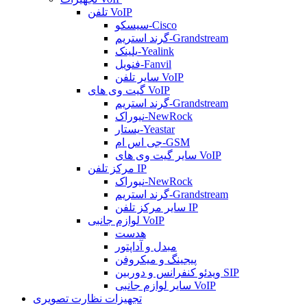
تلفن VoIP
سیسکو-Cisco
گرند استریم-Grandstream
یلینک-Yealink
فنویل-Fanvil
سایر تلفن VoIP
گیت وی های VoIP
گرند استریم-Grandstream
نیوراک-NewRock
یستار-Yeastar
جی اس ام-GSM
سایر گیت وی های VoIP
مرکز تلفن IP
نیوراک-NewRock
گرند استریم-Grandstream
سایر مرکز تلفن IP
لوازم جانبی VoIP
هدست
مبدل و آداپتور
پیجینگ و میکروفن
ویدئو کنفرانس و دوربین SIP
سایر لوازم جانبی VoIP
تجهیزات نظارت تصویری