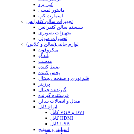
کپی برد
مانیتور لمسی
اسمارت کپ
تجهیزات سالن کنفرانس
سیستم سالن کنفرانس
تجهیزات تصویری
تجهیزات صوتی
لوازم جانبی(سالن و کلاس)
میکروفون
بلندگو
هدست
ضبط کننده
پخش کننده
قلم نوری و صفحه دیجیتال
پرزنتر
گیرنده دیجیتال
فرستنده گیرنده
مبدل و اتصالات سالن
انواع کابل
کابل VGA و DVI
کابل HDMI
کابل USB
اسپلیتر و سوئیچ