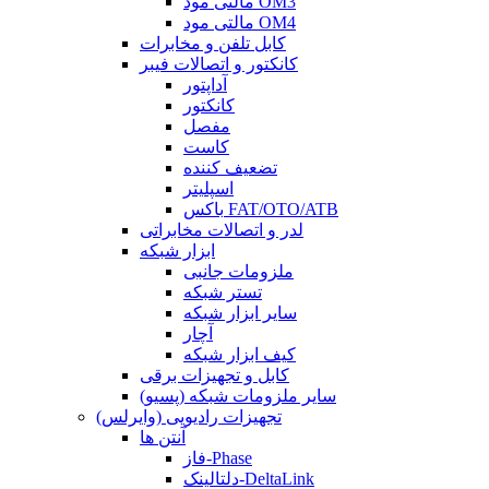
مالتی مود OM3
مالتی مود OM4
کابل تلفن و مخابرات
کانکتور و اتصالات فیبر
آداپتور
کانکتور
مفصل
کاست
تضعیف کننده
اسپلیتر
باکس FAT/OTO/ATB
لدر و اتصالات مخابراتی
ابزار شبکه
ملزومات جانبی
تستر شبکه
سایر ابزار شبکه
آچار
کیف ابزار شبکه
کابل و تجهیزات برقی
سایر ملزومات شبکه (پسیو)
تجهیزات رادیویی (وایرلس)
آنتن ها
فاز-Phase
دلتالینک-DeltaLink