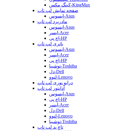
کینگ مکس-KingMax
صفحه نمایش لپ تاپ
ایسوس-Asus
مادربرد لپ تاپ
ایسوس-Asus
ایسر-Acer
اچ پی-HP
باتری لپ تاپ
ایسوس-Asus
ایسر-Acer
اچ پی-HP
توشیبا-Toshiba
دل-Dell
لنوو-Lenovo
درایو نوری لپ تاپ
آداپتور لپ تاپ
ایسوس-Asus
اچ پی-HP
ایسر-Acer
دل-Dell
لنوو-Lenovo
توشیبا-Toshiba
تاچ پد لپ تاپ