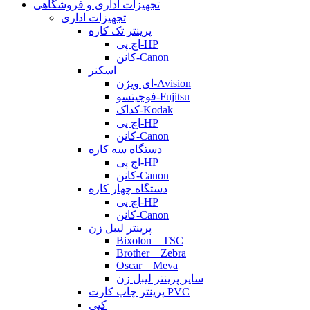
تجهیزات اداری و فروشگاهی
تجهیزات اداری
پرینتر تک کاره
اچ پی-HP
کانن-Canon
اسکنر
ای ویژن-Avision
فوجیتسو-Fujitsu
کداک-Kodak
اچ پی-HP
کانن-Canon
دستگاه سه کاره
اچ پی-HP
کانن-Canon
دستگاه چهار کاره
اچ پی-HP
کانن-Canon
پرینتر لیبل زن
Bixolon _ TSC
Brother _ Zebra
Oscar _ Meva
سایر پرینتر لیبل زن
پرینتر چاپ کارت PVC
کپی