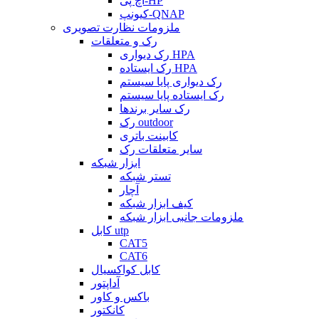
اچ پی-HP
کیونپ-QNAP
ملزومات نظارت تصویری
رک و متعلقات
رک دیواری HPA
رک ایستاده HPA
رک دیواری پایا سیستم
رک ایستاده پایا سیستم
رک سایر برندها
رک outdoor
کابینت باتری
سایر متعلقات رک
ابزار شبکه
تستر شبکه
آچار
کیف ابزار شبکه
ملزومات جانبی ابزار شبکه
کابل utp
CAT5
CAT6
کابل کواکسیال
آداپتور
باکس و کاور
کانکتور