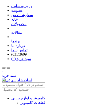
ورود به سایت
عضویت
سفارشات من
خانه
محصولات
مقالات
برندها
درباره ما
تماس با ما
(031)3609
سبد خرید (۰)
۰
سبد خرید
کامپیوتر و لوازم جانبی
قطعات کامپیوتر