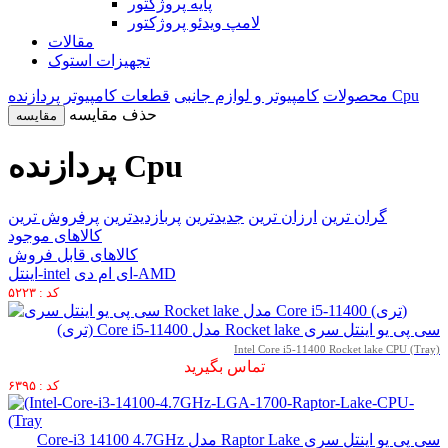
پایه پروژکتور
لامپ ویدئو پروژکتور
مقالات
تجهیزات استوک
پردازنده Cpu
محصولات
کامپیوتر و لوازم جانبی
قطعات کامپیوتر
حذف مقایسه
مقایسه
پردازنده Cpu
گران ترین
ارزان ترین
جدیدترین
پربازدیدترین
پرفروش ترین
کالاهای موجود
کالاهای قابل فروش
ای ام دی-AMD
اینتل-intel
کد : ۵۲۲۳
سی پی یو اینتل سری Rocket lake مدل Core i5-11400 (تری)
Intel Core i5-11400 Rocket lake CPU (Tray)
تماس بگیرید
کد : ۶۳۹۵
سی پی یو اینتل سری Raptor Lake مدل Core-i3 14100 4.7GHz