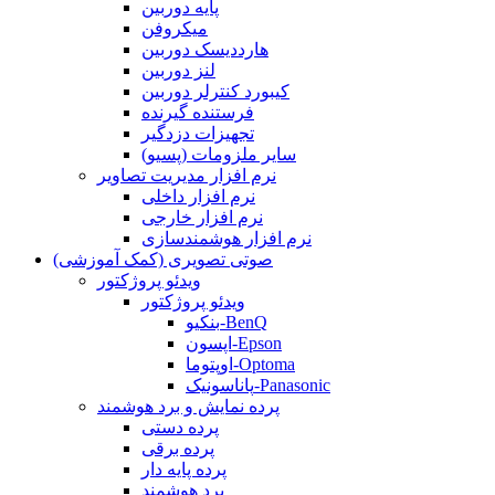
پایه دوربین
میکروفن
هارددیسک دوربین
لنز دوربین
کیبورد کنترلر دوربین
فرستنده گیرنده
تجهیزات دزدگیر
سایر ملزومات (پسیو)
نرم افزار مدیریت تصاویر
نرم افزار داخلی
نرم افزار خارجی
نرم افزار هوشمندسازی
صوتی تصویری (کمک آموزشی)
ویدئو پروژکتور
ویدئو پروژکتور
بنکیو-BenQ
اپسون-Epson
اوپتوما-Optoma
پاناسونیک-Panasonic
پرده نمایش و برد هوشمند
پرده دستی
پرده برقی
پرده پایه دار
برد هوشمند