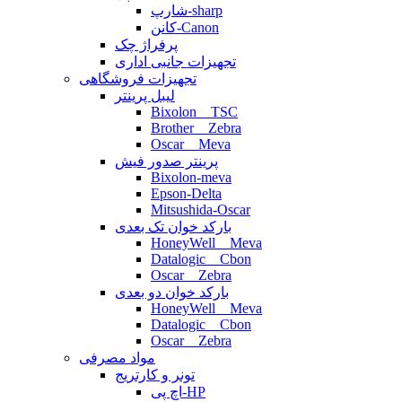
شارپ-sharp
کانن-Canon
پرفراژ چک
تجهیزات جانبی اداری
تجهیزات فروشگاهی
لیبل پرینتر
Bixolon _ TSC
Brother _ Zebra
Oscar _ Meva
پرینتر صدور فیش
Bixolon-meva
Epson-Delta
Mitsushida-Oscar
بارکد خوان تک بعدی
HoneyWell _ Meva
Datalogic _ Cbon
Oscar _ Zebra
بارکد خوان دو بعدی
HoneyWell _ Meva
Datalogic _ Cbon
Oscar _ Zebra
مواد مصرفی
تونر و کارتریج
اچ پی-HP