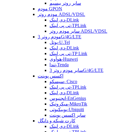
سایر روتر بیسیم
مودم GPON
مودم روتر ADSL/VDSL
دی لینک-DLink
تی پی لینک-TPLink
سایر مودم روتر ADSL/VDSL
مودم روتر 3G/4G/LTE
یوتل-U.Tel
دی لینک-DLink
تی پی لینک-TP Link
هوآوی-Huawei
تندا-Tenda
سایر مودم روتر 3G/4G/LTE
اکسس پوینت
سیسکو- Cisco
تی پی لینک-TPLink
دی لینک-DLink
انجنیوس-EnGenius
میکروتیک-MikroTik
یوبیکیوتی-Ubiquiti
سایر اکسس پوینت
کارت شبکه و دانگل
دی لینک-DLink
تی پی لینک-TPLink