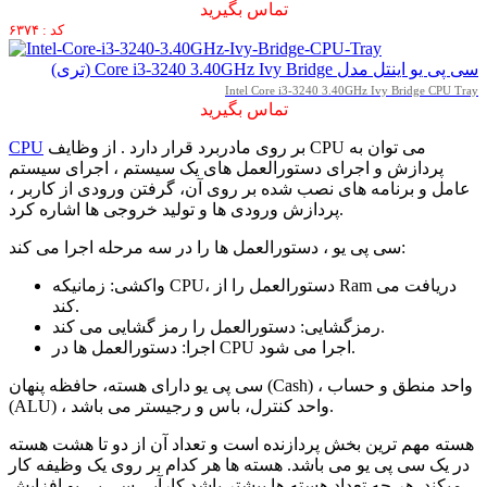
تماس بگیرید
کد : ۶۳۷۴
سی پی یو اینتل مدل Core i3-3240 3.40GHz Ivy Bridge (تری)
Intel Core i3-3240 3.40GHz Ivy Bridge CPU Tray
تماس بگیرید
بر روی مادربرد قرار دارد . از وظایف CPU می توان به
CPU
پردازش و اجرای دستورالعمل های یک سیستم ، اجرای سیستم
عامل و برنامه های نصب شده بر روی آن، گرفتن ورودی از کاربر ،
پردازش ورودی ها و تولید خروجی ها اشاره کرد.
سی پی یو ، دستورالعمل ها را در سه مرحله اجرا می کند:
واکشی: زمانیکه CPU، دستورالعمل را از Ram دریافت می
کند.
رمزگشایی: دستورالعمل را رمز گشایی می کند.
اجرا: دستورالعمل ها در CPU اجرا می شود.
سی پی یو دارای هسته، حافظه پنهان (Cash) ، واحد منطق و حساب
(ALU) ، واحد کنترل، باس و رجیستر می باشد.
هسته مهم ترین بخش پردازنده است و تعداد آن از دو تا هشت هسته
در یک سی پی یو می باشد. هسته ها هر کدام بر روی یک وظیفه کار
میکند. هر چه تعداد هسته ها بیشتر باشد کارآیی سی پی یو افزایش