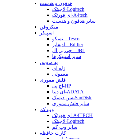
هدفون و هدست
لاجیتک-Logitech
ای فورتک-A4tech
سایر هدفون و هدست
میکروفن
اسپیکر
تسکو _ Tesco
ادیفایر _ Edifier
جی بی ال _ JBL
سایر اسپیکرها
پد ماوس
ژله ای
معمولی
فلش مموری
اچ پی-HP
ای دیتا-ADATA
سن دیسک-SanDisk
سایر فلش مموری
وب کم
ای فورتک-A4TECH
لاجیتک-Logitech
سایر وب کم
کارت حافظه
اپیسر-Apacer