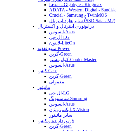
Lexar - Gigabyte - Kingmax
ADATA - Western Digital - Sandisk
Crucial - Samsung - TwinMOS
سایر هارد اینترنال (ُُُِSSD Sata - M2)
درایونوری اینترنال و اکسترنال
ایسوس-Asus
ال جی-LG
لایتون-LiteOn
منبع تغذیه Power
گرین-Green
کولرمستر-Cooler Master
ایسوس-Asus
کیس Case
گرین-Green
معمولی
مانیتور
ال جی-LG
سامسونگ-Samsung
ایسوس-Asus
ایکس ویژن-X.Vision
سایر مانیتور
فن پردازنده و کیس
گرین-Green