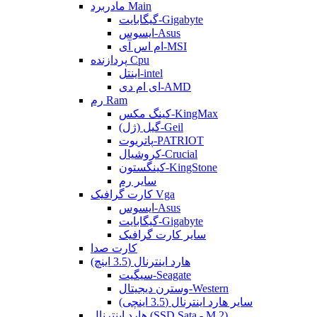
مادربرد Main
گیگابایت-Gigabyte
ایسوس-Asus
ام اس آی-MSI
پردازنده Cpu
اینتل-intel
ای ام دی-AMD
رم Ram
کینگ مکس-KingMax
گیل (ژل)-Geil
پاتریوت-PATRIOT
کروشیال-Crucial
کینگستون-KingStone
سایر رم
کارت گرافیک Vga
ایسوس-Asus
گیگابایت-Gigabyte
سایر کارت گرافیک
کارت صدا
هارد اینترنال (3.5 اینچ)
سیگیت-Seagate
وسترن دیجیتال-Western
سایر هارد اینترنال (3.5 اینچی)
هارد اینترنال (SSD Sata - M.2)