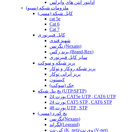
آداپتور آنتن های وایرلس
ملزومات شبکه (پسیو)
کابل شبکه (مسی)
cat 5e
Cat 6
Cat 7
کابل فیبرنوری
شهید قندی
نگزنس (Nexans)
برند رکس (Brand-Rex)
سایر کابل فیبرنوری
پریز شبکه و سوکت
پریز شبکه روکار و توکار
پریز ایرانی توکار
کیستون
جک (سوکت)
پچ پنل شبکه (UTP/SFTP)
24 پورت CAT5e UTP , CAT6 UTP
24 پورت CAT5 STP , CAT6 STP
48 پورت UTP , STP
پچ کورد (مسی)
نگزنس(Nexans)
لگراند(Legrand)
کی-نت (K_net)/وی نت (V-net)