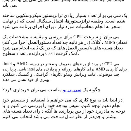
می یابد.
یک سی پی یو از تعداد بسیار زیادی ترانزیستور میکروسکوپی ساخته
شده است. وظیفه ترانزیستورها، انتقال سیگنال است که در نهایت
منجر به انجام محاسبات مورد نیاز ، برای اجرای برنامه می شود.
برای بررسی و مقایسه مشخصات یک CPU می توان از سرعت
کلاک (در هر ثانیه چه تعداد دستورالعمل اجرا می کند) ، MIPS (تعداد
دستورالعمل های که در یک ثانیه انجام می شود)، تعداد هسته های
پردازنده , تعداد سطوح Cash کمک گرفت.
Intel و AMD
دو برند
از برندهای معروف و معتبر در زمینه CPU می
باشد. پردازنده intel برای کارهای روزانه و پردازنده های AMD برای کارهای
چند موضوعی مانند ویرایش ویدئو ،کارهای گرافیکی و گیمینگ، عملکرد
بهتری از خود نشان می دهند.
چگونه یک
سی پی یو
مناسب می توان خریداری کرد؟
در ابتدا باید به نوع کاری که می خواهیم با استفاده از سیستم خود
انجام دهیم توجه کنیم. سپس بودجه خود را بررسی می کنیم و با
توجه به مادربرد خود از بین پردازنده ها آنکه دارای تعداد هسته های
بیشتر و جدیدتر از نظر سال ساخت می باشد انتخاب می کنیم.