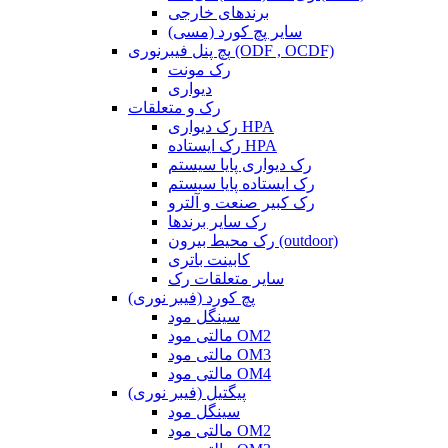
برندهای خارجی
سایر پچ کورد (مسی)
پچ پنل فیبرنوری (ODF , OCDF)
رک مونت
دیواری
رک و متعلقات
رک دیواری HPA
رک ایستاده HPA
رک دیواری پایا سیستم
رک ایستاده پایا سیستم
رک کبیر صنعت و آلترو
رک سایر برندها
رک محیط بیرون (outdoor)
کابینت باتری
سایر متعلقات رک
پچ کورد (فیبر نوری)
سینگل مود
مالتی مود OM2
مالتی مود OM3
مالتی مود OM4
پیگتیل (فیبر نوری)
سینگل مود
مالتی مود OM2