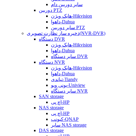
سایر دوربین دام
دوربین PTZ
هایک ویژن-Hikvision
داهوا-Dahua
سایر دوربین PTZ
ذخیره ساز نظارت تصویری(NVR-DVR)
دستگاه DVR
هایک ویژن-Hikvision
داهوا-Dahua
سایر دستگاه DVR
دستگاه NVR
هایک ویژن-Hikvision
داهوا-Dahua
تیاندی-Tiandy
یونی ویو-Uniview
سایر دستگاه NVR
SAN storage
اچ پی-HP
NAS storage
اچ پی-HP
کیونپ-QNAP
سایر NAS storage
DAS storage