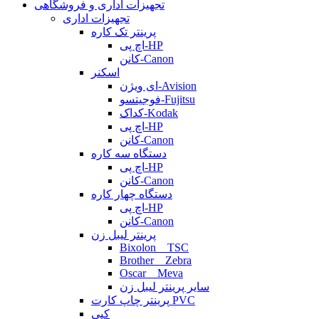
تجهیزات اداری و فروشگاهی
تجهیزات اداری
پرینتر تک کاره
اچ پی-HP
کانن-Canon
اسکنر
ای ویژن-Avision
فوجیتسو-Fujitsu
کداک-Kodak
اچ پی-HP
کانن-Canon
دستگاه سه کاره
اچ پی-HP
کانن-Canon
دستگاه چهار کاره
اچ پی-HP
کانن-Canon
پرینتر لیبل زن
Bixolon _ TSC
Brother _ Zebra
Oscar _ Meva
سایر پرینتر لیبل زن
پرینتر چاپ کارت PVC
کپی