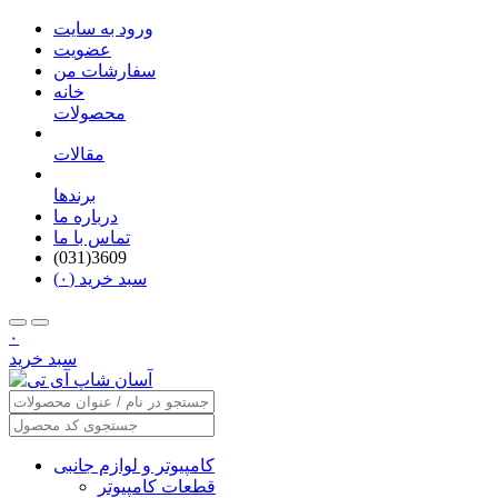
ورود به سایت
عضویت
سفارشات من
خانه
محصولات
مقالات
برندها
درباره ما
تماس با ما
(031)3609
سبد خرید (۰)
۰
سبد خرید
کامپیوتر و لوازم جانبی
قطعات کامپیوتر