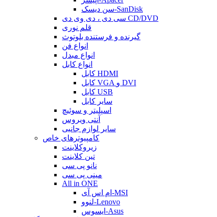
سن دیسک-SanDisk
سی دی ، دی وی دی CD/DVD
قلم نوری
گیرنده و فرستنده بلوتوث
انواع فن
انواع مبدل
انواع کابل
کابل HDMI
کابل VGA و DVI
کابل USB
سایر کابل
اسپلیتر و سوئیچ
آنتی ویروس
سایر لوازم جانبی
کامپیوترهای خاص
زیروکلاینت
تین کلاینت
نانو پی سی
مینی پی سی
All in ONE
ام اس آی-MSI
لنوو-Lenovo
ایسوس-Asus