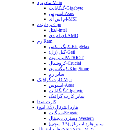
مادربرد Main
گیگابایت-Gigabyte
ایسوس-Asus
ام اس آی-MSI
پردازنده Cpu
اینتل-intel
ای ام دی-AMD
رم Ram
کینگ مکس-KingMax
گیل (ژل)-Geil
پاتریوت-PATRIOT
کروشیال-Crucial
کینگستون-KingStone
سایر رم
کارت گرافیک Vga
ایسوس-Asus
گیگابایت-Gigabyte
سایر کارت گرافیک
کارت صدا
هارد اینترنال (3.5 اینچ)
سیگیت-Seagate
وسترن دیجیتال-Western
سایر هارد اینترنال (3.5 اینچی)
هارد اینترنال (SSD Sata - M.2)