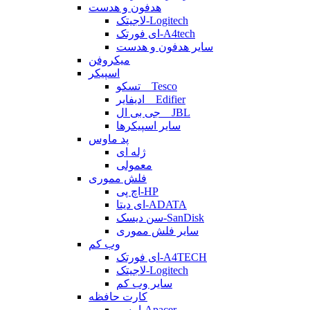
هدفون و هدست
لاجیتک-Logitech
ای فورتک-A4tech
سایر هدفون و هدست
میکروفن
اسپیکر
تسکو _ Tesco
ادیفایر _ Edifier
جی بی ال _ JBL
سایر اسپیکرها
پد ماوس
ژله ای
معمولی
فلش مموری
اچ پی-HP
ای دیتا-ADATA
سن دیسک-SanDisk
سایر فلش مموری
وب کم
ای فورتک-A4TECH
لاجیتک-Logitech
سایر وب کم
کارت حافظه
اپیسر-Apacer