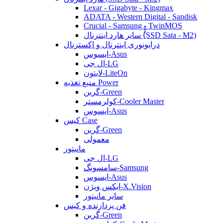
Lexar - Gigabyte - Kingmax
ADATA - Western Digital - Sandisk
Crucial - Samsung - TwinMOS
سایر هارد اینترنال (ُُُِSSD Sata - M2)
درایونوری اینترنال و اکسترنال
ایسوس-Asus
ال جی-LG
لایتون-LiteOn
منبع تغذیه Power
گرین-Green
کولرمستر-Cooler Master
ایسوس-Asus
کیس Case
گرین-Green
معمولی
مانیتور
ال جی-LG
سامسونگ-Samsung
ایسوس-Asus
ایکس ویژن-X.Vision
سایر مانیتور
فن پردازنده و کیس
گرین-Green