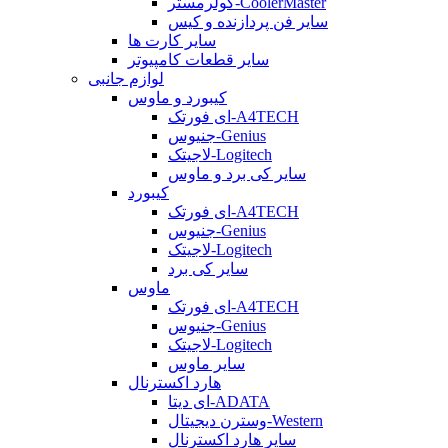
کولرمستر-CoolerMaster
سایر فن پردازنده و کیس
سایر کارت ها
سایر قطعات کامپیوتر
لوازم جانبی
کیبورد و ماوس
ای فورتک-A4TECH
جنیوس-Genius
لاجیتک-Logitech
سایر کی برد و ماوس
کیبورد
ای فورتک-A4TECH
جنیوس-Genius
لاجیتک-Logitech
سایر کی برد
ماوس
ای فورتک-A4TECH
جنیوس-Genius
لاجیتک-Logitech
سایر ماوس
هارد اکسترنال
ای دیتا-ADATA
وسترن دیجیتال-Western
سایر هارد اکسترنال