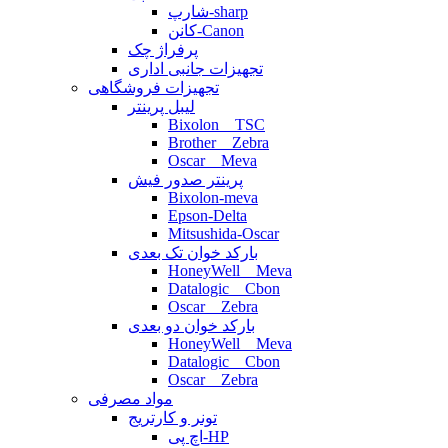
شارپ-sharp
کانن-Canon
پرفراژ چک
تجهیزات جانبی اداری
تجهیزات فروشگاهی
لیبل پرینتر
Bixolon _ TSC
Brother _ Zebra
Oscar _ Meva
پرینتر صدور فیش
Bixolon-meva
Epson-Delta
Mitsushida-Oscar
بارکد خوان تک بعدی
HoneyWell _ Meva
Datalogic _ Cbon
Oscar _ Zebra
بارکد خوان دو بعدی
HoneyWell _ Meva
Datalogic _ Cbon
Oscar _ Zebra
مواد مصرفی
تونر و کارتریج
اچ پی-HP