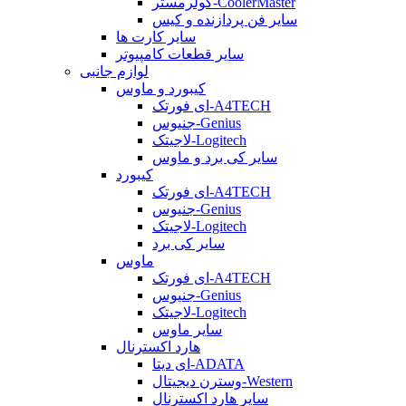
کولرمستر-CoolerMaster
سایر فن پردازنده و کیس
سایر کارت ها
سایر قطعات کامپیوتر
لوازم جانبی
کیبورد و ماوس
ای فورتک-A4TECH
جنیوس-Genius
لاجیتک-Logitech
سایر کی برد و ماوس
کیبورد
ای فورتک-A4TECH
جنیوس-Genius
لاجیتک-Logitech
سایر کی برد
ماوس
ای فورتک-A4TECH
جنیوس-Genius
لاجیتک-Logitech
سایر ماوس
هارد اکسترنال
ای دیتا-ADATA
وسترن دیجیتال-Western
سایر هارد اکسترنال