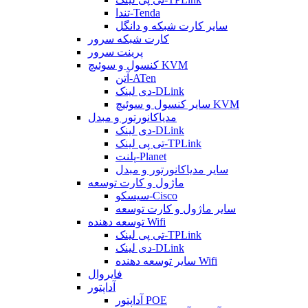
تندا-Tenda
سایر کارت شبکه و دانگل
کارت شبکه سرور
پرینت سرور
کنسول و سوئیچ KVM
آتن-ATen
دی لینک-DLink
سایر کنسول و سوئیچ KVM
مدیاکانورتور و مبدل
دی لینک-DLink
تی پی لینک-TPLink
پلنت-Planet
سایر مدیاکانورتور و مبدل
ماژول و کارت توسعه
سیسکو-Cisco
سایر ماژول و کارت توسعه
توسعه دهنده Wifi
تی پی لینک-TPLink
دی لینک-DLink
سایر توسعه دهنده Wifi
فایروال
آداپتور
آداپتور POE