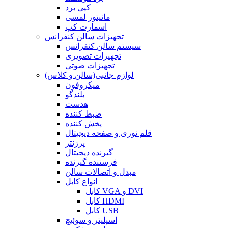
کپی برد
مانیتور لمسی
اسمارت کپ
تجهیزات سالن کنفرانس
سیستم سالن کنفرانس
تجهیزات تصویری
تجهیزات صوتی
لوازم جانبی(سالن و کلاس)
میکروفون
بلندگو
هدست
ضبط کننده
پخش کننده
قلم نوری و صفحه دیجیتال
پرزنتر
گیرنده دیجیتال
فرستنده گیرنده
مبدل و اتصالات سالن
انواع کابل
کابل VGA و DVI
کابل HDMI
کابل USB
اسپلیتر و سوئیچ