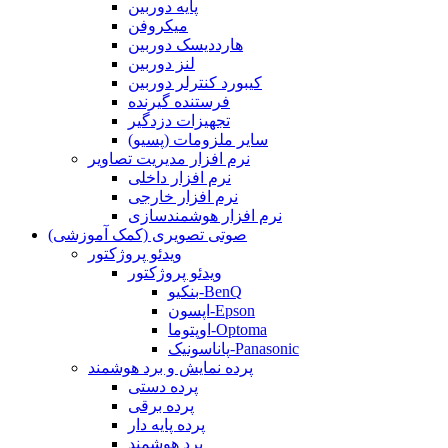
پایه دوربین
میکروفن
هارددیسک دوربین
لنز دوربین
کیبورد کنترلر دوربین
فرستنده گیرنده
تجهیزات دزدگیر
سایر ملزومات (پسیو)
نرم افزار مدیریت تصاویر
نرم افزار داخلی
نرم افزار خارجی
نرم افزار هوشمندسازی
صوتی تصویری (کمک آموزشی)
ویدئو پروژکتور
ویدئو پروژکتور
بنکیو-BenQ
اپسون-Epson
اوپتوما-Optoma
پاناسونیک-Panasonic
پرده نمایش و برد هوشمند
پرده دستی
پرده برقی
پرده پایه دار
برد هوشمند