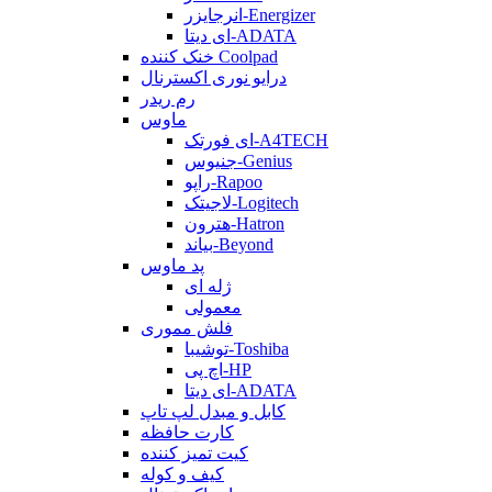
انرجایزر-Energizer
ای دیتا-ADATA
خنک کننده Coolpad
درایو نوری اکسترنال
رم ریدر
ماوس
ای فورتک-A4TECH
جنیوس-Genius
راپو-Rapoo
لاجیتک-Logitech
هترون-Hatron
بیاند-Beyond
پد ماوس
ژله ای
معمولی
فلش مموری
توشیبا-Toshiba
اچ پی-HP
ای دیتا-ADATA
کابل و مبدل لپ تاپ
کارت حافظه
کیت تمیز کننده
کیف و کوله