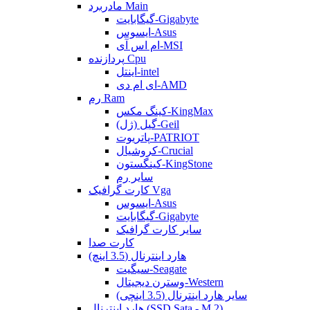
مادربرد Main
گیگابایت-Gigabyte
ایسوس-Asus
ام اس آی-MSI
پردازنده Cpu
اینتل-intel
ای ام دی-AMD
رم Ram
کینگ مکس-KingMax
گیل (ژل)-Geil
پاتریوت-PATRIOT
کروشیال-Crucial
کینگستون-KingStone
سایر رم
کارت گرافیک Vga
ایسوس-Asus
گیگابایت-Gigabyte
سایر کارت گرافیک
کارت صدا
هارد اینترنال (3.5 اینچ)
سیگیت-Seagate
وسترن دیجیتال-Western
سایر هارد اینترنال (3.5 اینچی)
هارد اینترنال (SSD Sata - M.2)