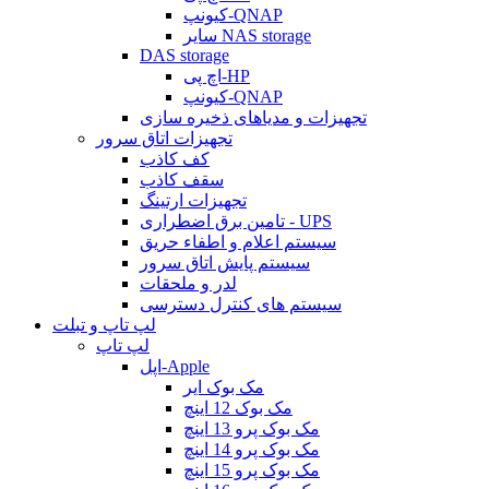
کیونپ-QNAP
سایر NAS storage
DAS storage
اچ پی-HP
کیونپ-QNAP
تجهیزات و مدیاهای ذخیره سازی
تجهیزات اتاق سرور
کف کاذب
سقف کاذب
تجهیزات ارتینگ
تامین برق اضطراری - UPS
سیستم اعلام و اطفاء حریق
سیستم پایش اتاق سرور
لدر و ملحقات
سیستم های کنترل دسترسی
لپ تاپ و تبلت
لپ تاپ
اپل-Apple
مک بوک ایر
مک بوک 12 اینچ
مک بوک پرو 13 اینچ
مک بوک پرو 14 اینچ
مک بوک پرو 15 اینچ