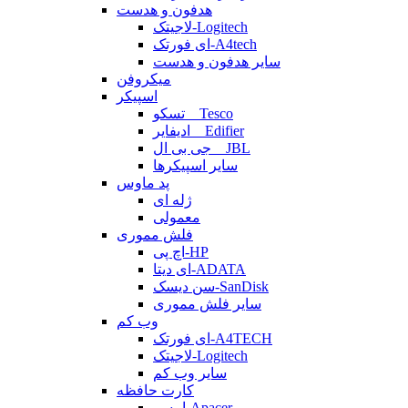
هدفون و هدست
لاجیتک-Logitech
ای فورتک-A4tech
سایر هدفون و هدست
میکروفن
اسپیکر
تسکو _ Tesco
ادیفایر _ Edifier
جی بی ال _ JBL
سایر اسپیکرها
پد ماوس
ژله ای
معمولی
فلش مموری
اچ پی-HP
ای دیتا-ADATA
سن دیسک-SanDisk
سایر فلش مموری
وب کم
ای فورتک-A4TECH
لاجیتک-Logitech
سایر وب کم
کارت حافظه
اپیسر-Apacer