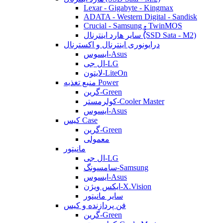
Lexar - Gigabyte - Kingmax
ADATA - Western Digital - Sandisk
Crucial - Samsung - TwinMOS
سایر هارد اینترنال (ُُُِSSD Sata - M2)
درایونوری اینترنال و اکسترنال
ایسوس-Asus
ال جی-LG
لایتون-LiteOn
منبع تغذیه Power
گرین-Green
کولرمستر-Cooler Master
ایسوس-Asus
کیس Case
گرین-Green
معمولی
مانیتور
ال جی-LG
سامسونگ-Samsung
ایسوس-Asus
ایکس ویژن-X.Vision
سایر مانیتور
فن پردازنده و کیس
گرین-Green