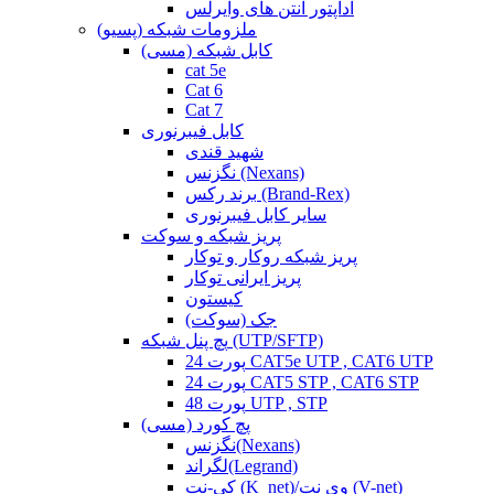
آداپتور آنتن های وایرلس
ملزومات شبکه (پسیو)
کابل شبکه (مسی)
cat 5e
Cat 6
Cat 7
کابل فیبرنوری
شهید قندی
نگزنس (Nexans)
برند رکس (Brand-Rex)
سایر کابل فیبرنوری
پریز شبکه و سوکت
پریز شبکه روکار و توکار
پریز ایرانی توکار
کیستون
جک (سوکت)
پچ پنل شبکه (UTP/SFTP)
24 پورت CAT5e UTP , CAT6 UTP
24 پورت CAT5 STP , CAT6 STP
48 پورت UTP , STP
پچ کورد (مسی)
نگزنس(Nexans)
لگراند(Legrand)
کی-نت (K_net)/وی نت (V-net)