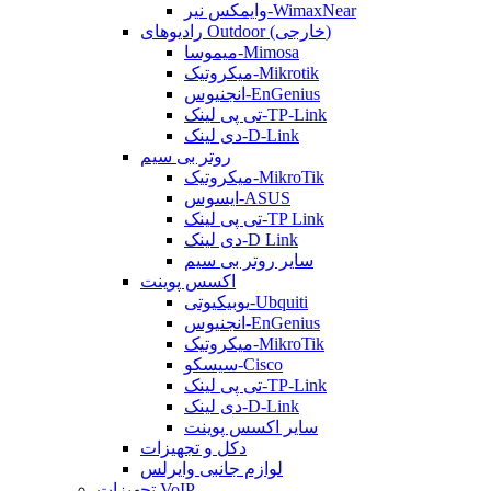
وایمکس نیر-WimaxNear
رادیوهای Outdoor (خارجی)
میموسا-Mimosa
میکروتیک-Mikrotik
انجنیوس-EnGenius
تی پی لینک-TP-Link
دی لینک-D-Link
روتر بی سیم
میکروتیک-MikroTik
ایسوس-ASUS
تی پی لینک-TP Link
دی لینک-D Link
سایر روتر بی سیم
اکسس پوینت
یوبیکیوتی-Ubquiti
انجنیوس-EnGenius
میکروتیک-MikroTik
سیسکو-Cisco
تی پی لینک-TP-Link
دی لینک-D-Link
سایر اکسس پوینت
دکل و تجهیزات
لوازم جانبی وایرلس
تجهیزات VoIP