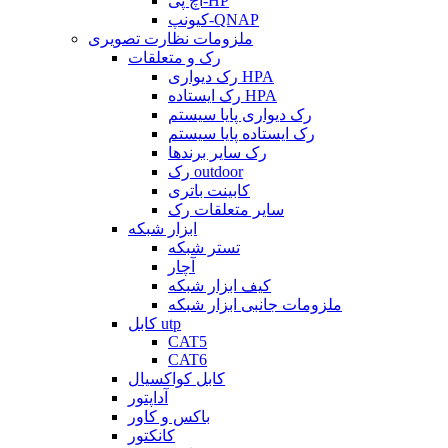
اچ پی-HP
کیونپ-QNAP
ملزومات نظارت تصویری
رک و متعلقات
رک دیواری HPA
رک ایستاده HPA
رک دیواری پایا سیستم
رک ایستاده پایا سیستم
رک سایر برندها
رک outdoor
کابینت باتری
سایر متعلقات رک
ابزار شبکه
تستر شبکه
آچار
کیف ابزار شبکه
ملزومات جانبی ابزار شبکه
کابل utp
CAT5
CAT6
کابل کواکسیال
آداپتور
باکس و کاور
کانکتور