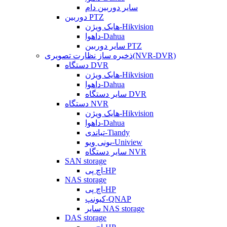
سایر دوربین دام
دوربین PTZ
هایک ویژن-Hikvision
داهوا-Dahua
سایر دوربین PTZ
ذخیره ساز نظارت تصویری(NVR-DVR)
دستگاه DVR
هایک ویژن-Hikvision
داهوا-Dahua
سایر دستگاه DVR
دستگاه NVR
هایک ویژن-Hikvision
داهوا-Dahua
تیاندی-Tiandy
یونی ویو-Uniview
سایر دستگاه NVR
SAN storage
اچ پی-HP
NAS storage
اچ پی-HP
کیونپ-QNAP
سایر NAS storage
DAS storage