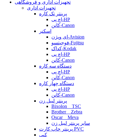
تجهیزات اداری و فروشگاهی
تجهیزات اداری
پرینتر تک کاره
اچ پی-HP
کانن-Canon
اسکنر
ای ویژن-Avision
فوجیتسو-Fujitsu
کداک-Kodak
اچ پی-HP
کانن-Canon
دستگاه سه کاره
اچ پی-HP
کانن-Canon
دستگاه چهار کاره
اچ پی-HP
کانن-Canon
پرینتر لیبل زن
Bixolon _ TSC
Brother _ Zebra
Oscar _ Meva
سایر پرینتر لیبل زن
پرینتر چاپ کارت PVC
کپی