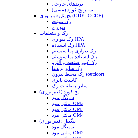
برندهای خارجی
سایر پچ کورد (مسی)
پچ پنل فیبرنوری (ODF , OCDF)
رک مونت
دیواری
رک و متعلقات
رک دیواری HPA
رک ایستاده HPA
رک دیواری پایا سیستم
رک ایستاده پایا سیستم
رک کبیر صنعت و آلترو
رک سایر برندها
رک محیط بیرون (outdoor)
کابینت باتری
سایر متعلقات رک
پچ کورد (فیبر نوری)
سینگل مود
مالتی مود OM2
مالتی مود OM3
مالتی مود OM4
پیگتیل (فیبر نوری)
سینگل مود
مالتی مود OM2