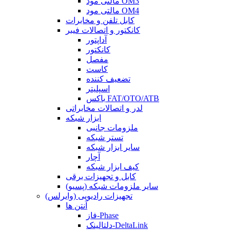
مالتی مود OM3
مالتی مود OM4
کابل تلفن و مخابرات
کانکتور و اتصالات فیبر
آداپتور
کانکتور
مفصل
کاست
تضعیف کننده
اسپلیتر
باکس FAT/OTO/ATB
لدر و اتصالات مخابراتی
ابزار شبکه
ملزومات جانبی
تستر شبکه
سایر ابزار شبکه
آچار
کیف ابزار شبکه
کابل و تجهیزات برقی
سایر ملزومات شبکه (پسیو)
تجهیزات رادیویی (وایرلس)
آنتن ها
فاز-Phase
دلتالینک-DeltaLink