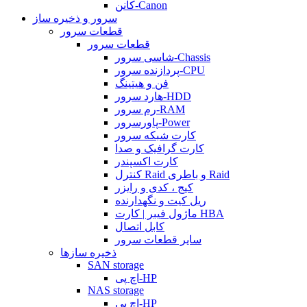
کانن-Canon
سرور و ذخیره ساز
قطعات سرور
قطعات سرور
شاسی سرور-Chassis
پردازنده سرور-CPU
فن و هیتینگ
هارد سرور-HDD
رم سرور-RAM
پاورسرور-Power
کارت شبکه سرور
کارت گرافیک و صدا
کارت اکسپندر
کنترل Raid و باطری Raid
کیج ، کدی و رایزر
ریل کیت و نگهدارنده
ماژول فیبر | کارت HBA
کابل اتصال
سایر قطعات سرور
ذخیره سازها
SAN storage
اچ پی-HP
NAS storage
اچ پی-HP