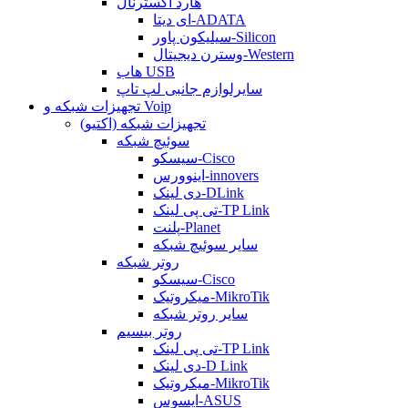
هارد اکسترنال
ای دیتا-ADATA
سیلیکون پاور-Silicon
وسترن دیجیتال-Western
هاب USB
سایرلوازم جانبی لپ تاپ
تجهیزات شبکه و Voip
تجهیزات شبکه (اکتیو)
سوئیچ شبکه
سیسکو-Cisco
اینوورس-innovers
دی لینک-DLink
تی پی لینک-TP Link
پلنت-Planet
سایر سوئیچ شبکه
روتر شبکه
سیسکو-Cisco
میکروتیک-MikroTik
سایر روتر شبکه
روتر بیسیم
تی پی لینک-TP Link
دی لینک-D Link
میکروتیک-MikroTik
ایسوس-ASUS