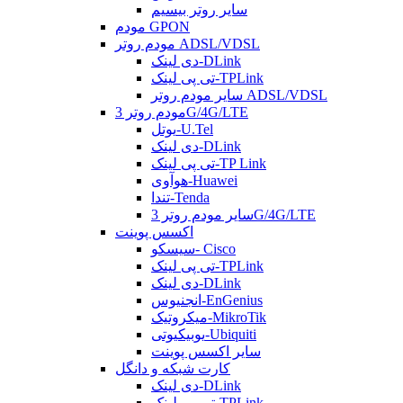
سایر روتر بیسیم
مودم GPON
مودم روتر ADSL/VDSL
دی لینک-DLink
تی پی لینک-TPLink
سایر مودم روتر ADSL/VDSL
مودم روتر 3G/4G/LTE
یوتل-U.Tel
دی لینک-DLink
تی پی لینک-TP Link
هوآوی-Huawei
تندا-Tenda
سایر مودم روتر 3G/4G/LTE
اکسس پوینت
سیسکو- Cisco
تی پی لینک-TPLink
دی لینک-DLink
انجنیوس-EnGenius
میکروتیک-MikroTik
یوبیکیوتی-Ubiquiti
سایر اکسس پوینت
کارت شبکه و دانگل
دی لینک-DLink
تی پی لینک-TPLink