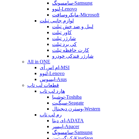
سامسونگ-Samsung
لنوو-Lenovo
مایکروسافت-Microsoft
لوازم جانبی تبلت
لیبل و ضد خش تبلت
کاور تبلت
شارژر تبلت
کی برد تبلت
کارت حافظه تبلت
شارژر فندکی خودرو
All in ONE
ام اس آی-MSI
لنوو-Lenovo
ایسوس-Asus
قطعات لپ تاپ
هارد لپ تاپ
توشیبا-Toshiba
سیگیت-Seagate
وسترن دیجیتال-Western
رم لپ تاپ
ای دیتا-ADATA
اپیسر-Apacer
سامسونگ-Samsung
کینگستون-KingSton