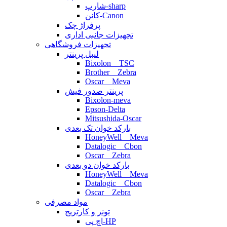
شارپ-sharp
کانن-Canon
پرفراژ چک
تجهیزات جانبی اداری
تجهیزات فروشگاهی
لیبل پرینتر
Bixolon _ TSC
Brother _ Zebra
Oscar _ Meva
پرینتر صدور فیش
Bixolon-meva
Epson-Delta
Mitsushida-Oscar
بارکد خوان تک بعدی
HoneyWell _ Meva
Datalogic _ Cbon
Oscar _ Zebra
بارکد خوان دو بعدی
HoneyWell _ Meva
Datalogic _ Cbon
Oscar _ Zebra
مواد مصرفی
تونر و کارتریج
اچ پی-HP