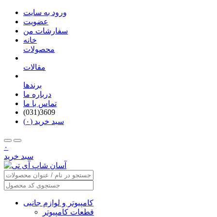
ورود به سایت
عضویت
سفارشات من
خانه
محصولات
مقالات
برندها
درباره ما
تماس با ما
(031)3609
سبد خرید (۰)
۰
سبد خرید
کامپیوتر و لوازم جانبی
قطعات کامپیوتر