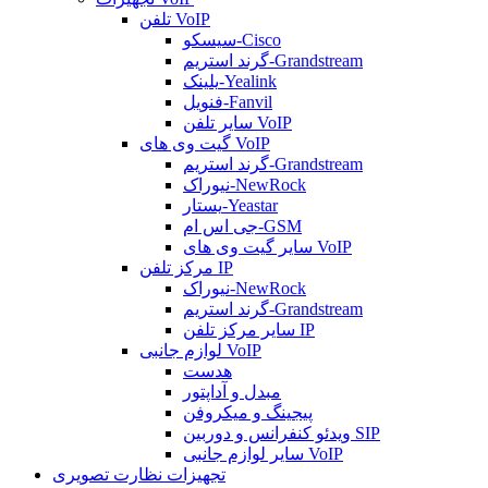
تلفن VoIP
سیسکو-Cisco
گرند استریم-Grandstream
یلینک-Yealink
فنویل-Fanvil
سایر تلفن VoIP
گیت وی های VoIP
گرند استریم-Grandstream
نیوراک-NewRock
یستار-Yeastar
جی اس ام-GSM
سایر گیت وی های VoIP
مرکز تلفن IP
نیوراک-NewRock
گرند استریم-Grandstream
سایر مرکز تلفن IP
لوازم جانبی VoIP
هدست
مبدل و آداپتور
پیجینگ و میکروفن
ویدئو کنفرانس و دوربین SIP
سایر لوازم جانبی VoIP
تجهیزات نظارت تصویری