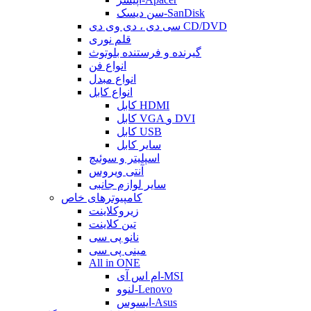
سن دیسک-SanDisk
سی دی ، دی وی دی CD/DVD
قلم نوری
گیرنده و فرستنده بلوتوث
انواع فن
انواع مبدل
انواع کابل
کابل HDMI
کابل VGA و DVI
کابل USB
سایر کابل
اسپلیتر و سوئیچ
آنتی ویروس
سایر لوازم جانبی
کامپیوترهای خاص
زیروکلاینت
تین کلاینت
نانو پی سی
مینی پی سی
All in ONE
ام اس آی-MSI
لنوو-Lenovo
ایسوس-Asus