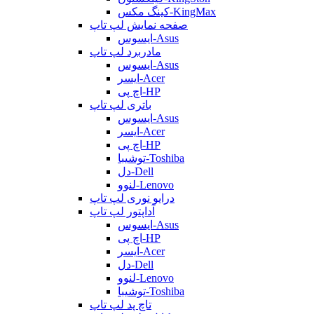
کینگ مکس-KingMax
صفحه نمایش لپ تاپ
ایسوس-Asus
مادربرد لپ تاپ
ایسوس-Asus
ایسر-Acer
اچ پی-HP
باتری لپ تاپ
ایسوس-Asus
ایسر-Acer
اچ پی-HP
توشیبا-Toshiba
دل-Dell
لنوو-Lenovo
درایو نوری لپ تاپ
آداپتور لپ تاپ
ایسوس-Asus
اچ پی-HP
ایسر-Acer
دل-Dell
لنوو-Lenovo
توشیبا-Toshiba
تاچ پد لپ تاپ