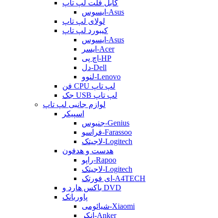
کابل فلت لپ تاپ
ایسوس-Asus
لولای لپ تاپ
کیبورد لپ تاپ
ایسوس-Asus
ایسر-Acer
اچ پی-HP
دل-Dell
لنوو-Lenovo
فن CPU لپ تاپ
جک USB لپ تاپ
لوازم جانبی لپ تاپ
اسپیکر
جنیوس-Genius
فراسو-Farassoo
لاجیتک-Logitech
هدست و هدفون
راپو-Rapoo
لاجیتک-Logitech
ای فورتک-A4TECH
باکس هارد و DVD
پاوربانک
شیائومی-Xiaomi
انکر-Anker