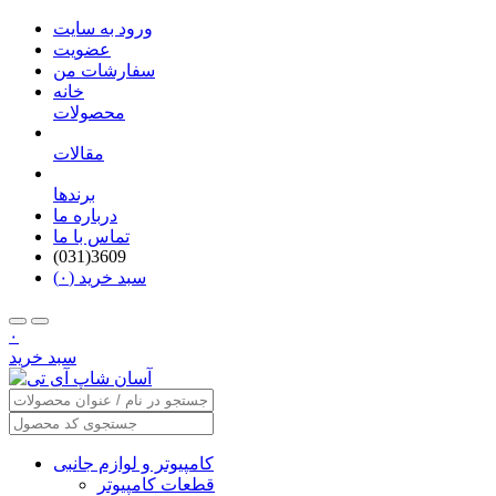
ورود به سایت
عضویت
سفارشات من
خانه
محصولات
مقالات
برندها
درباره ما
تماس با ما
(031)3609
سبد خرید (۰)
۰
سبد خرید
کامپیوتر و لوازم جانبی
قطعات کامپیوتر