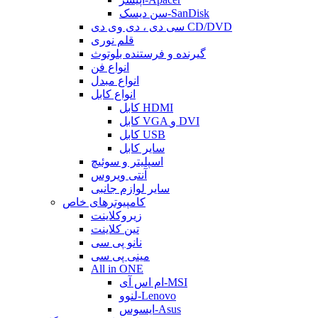
سن دیسک-SanDisk
سی دی ، دی وی دی CD/DVD
قلم نوری
گیرنده و فرستنده بلوتوث
انواع فن
انواع مبدل
انواع کابل
کابل HDMI
کابل VGA و DVI
کابل USB
سایر کابل
اسپلیتر و سوئیچ
آنتی ویروس
سایر لوازم جانبی
کامپیوترهای خاص
زیروکلاینت
تین کلاینت
نانو پی سی
مینی پی سی
All in ONE
ام اس آی-MSI
لنوو-Lenovo
ایسوس-Asus