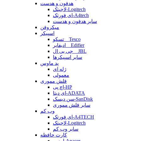
هدفون و هدست
لاجیتک-Logitech
ای فورتک-A4tech
سایر هدفون و هدست
میکروفن
اسپیکر
تسکو _ Tesco
ادیفایر _ Edifier
جی بی ال _ JBL
سایر اسپیکرها
پد ماوس
ژله ای
معمولی
فلش مموری
اچ پی-HP
ای دیتا-ADATA
سن دیسک-SanDisk
سایر فلش مموری
وب کم
ای فورتک-A4TECH
لاجیتک-Logitech
سایر وب کم
کارت حافظه
اپیسر-Apacer