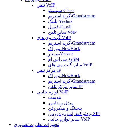
تلفن VoIP
سیسکو-Cisco
گرند استریم-Grandstream
یلینک-Yealink
فنویل-Fanvil
سایر تلفن VoIP
گیت وی های VoIP
گرند استریم-Grandstream
نیوراک-NewRock
یستار-Yeastar
جی اس ام-GSM
سایر گیت وی های VoIP
مرکز تلفن IP
نیوراک-NewRock
گرند استریم-Grandstream
سایر مرکز تلفن IP
لوازم جانبی VoIP
هدست
مبدل و آداپتور
پیجینگ و میکروفن
ویدئو کنفرانس و دوربین SIP
سایر لوازم جانبی VoIP
تجهیزات نظارت تصویری