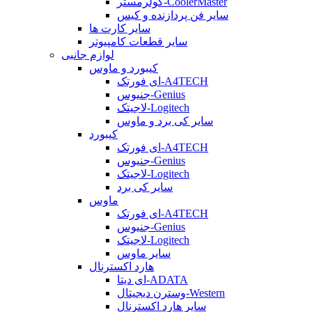
کولرمستر-CoolerMaster
سایر فن پردازنده و کیس
سایر کارت ها
سایر قطعات کامپیوتر
لوازم جانبی
کیبورد و ماوس
ای فورتک-A4TECH
جنیوس-Genius
لاجیتک-Logitech
سایر کی برد و ماوس
کیبورد
ای فورتک-A4TECH
جنیوس-Genius
لاجیتک-Logitech
سایر کی برد
ماوس
ای فورتک-A4TECH
جنیوس-Genius
لاجیتک-Logitech
سایر ماوس
هارد اکسترنال
ای دیتا-ADATA
وسترن دیجیتال-Western
سایر هارد اکسترنال