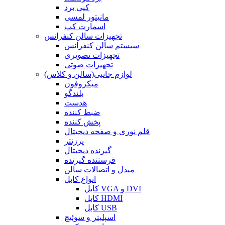
کپی برد
مانیتور لمسی
اسمارت کپ
تجهیزات سالن کنفرانس
سیستم سالن کنفرانس
تجهیزات تصویری
تجهیزات صوتی
لوازم جانبی(سالن و کلاس)
میکروفون
بلندگو
هدست
ضبط کننده
پخش کننده
قلم نوری و صفحه دیجیتال
پرزنتر
گیرنده دیجیتال
فرستنده گیرنده
مبدل و اتصالات سالن
انواع کابل
کابل VGA و DVI
کابل HDMI
کابل USB
اسپلیتر و سوئیچ