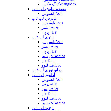
کینگ مکس-KingMax
صفحه نمایش لپ تاپ
ایسوس-Asus
مادربرد لپ تاپ
ایسوس-Asus
ایسر-Acer
اچ پی-HP
باتری لپ تاپ
ایسوس-Asus
ایسر-Acer
اچ پی-HP
توشیبا-Toshiba
دل-Dell
لنوو-Lenovo
درایو نوری لپ تاپ
آداپتور لپ تاپ
ایسوس-Asus
اچ پی-HP
ایسر-Acer
دل-Dell
لنوو-Lenovo
توشیبا-Toshiba
تاچ پد لپ تاپ