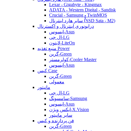
Lexar - Gigabyte - Kingmax
ADATA - Western Digital - Sandisk
Crucial - Samsung - TwinMOS
سایر هارد اینترنال (ُُُِSSD Sata - M2)
درایونوری اینترنال و اکسترنال
ایسوس-Asus
ال جی-LG
لایتون-LiteOn
منبع تغذیه Power
گرین-Green
کولرمستر-Cooler Master
ایسوس-Asus
کیس Case
گرین-Green
معمولی
مانیتور
ال جی-LG
سامسونگ-Samsung
ایسوس-Asus
ایکس ویژن-X.Vision
سایر مانیتور
فن پردازنده و کیس
گرین-Green