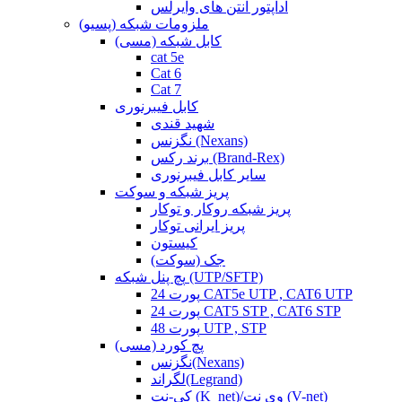
آداپتور آنتن های وایرلس
ملزومات شبکه (پسیو)
کابل شبکه (مسی)
cat 5e
Cat 6
Cat 7
کابل فیبرنوری
شهید قندی
نگزنس (Nexans)
برند رکس (Brand-Rex)
سایر کابل فیبرنوری
پریز شبکه و سوکت
پریز شبکه روکار و توکار
پریز ایرانی توکار
کیستون
جک (سوکت)
پچ پنل شبکه (UTP/SFTP)
24 پورت CAT5e UTP , CAT6 UTP
24 پورت CAT5 STP , CAT6 STP
48 پورت UTP , STP
پچ کورد (مسی)
نگزنس(Nexans)
لگراند(Legrand)
کی-نت (K_net)/وی نت (V-net)