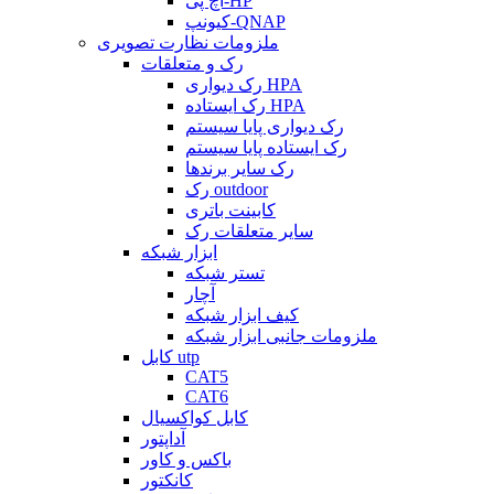
اچ پی-HP
کیونپ-QNAP
ملزومات نظارت تصویری
رک و متعلقات
رک دیواری HPA
رک ایستاده HPA
رک دیواری پایا سیستم
رک ایستاده پایا سیستم
رک سایر برندها
رک outdoor
کابینت باتری
سایر متعلقات رک
ابزار شبکه
تستر شبکه
آچار
کیف ابزار شبکه
ملزومات جانبی ابزار شبکه
کابل utp
CAT5
CAT6
کابل کواکسیال
آداپتور
باکس و کاور
کانکتور