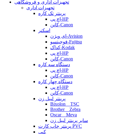
تجهیزات اداری و فروشگاهی
تجهیزات اداری
پرینتر تک کاره
اچ پی-HP
کانن-Canon
اسکنر
ای ویژن-Avision
فوجیتسو-Fujitsu
کداک-Kodak
اچ پی-HP
کانن-Canon
دستگاه سه کاره
اچ پی-HP
کانن-Canon
دستگاه چهار کاره
اچ پی-HP
کانن-Canon
پرینتر لیبل زن
Bixolon _ TSC
Brother _ Zebra
Oscar _ Meva
سایر پرینتر لیبل زن
پرینتر چاپ کارت PVC
کپی