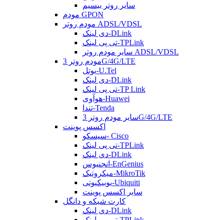
سایر روتر بیسیم
مودم GPON
مودم روتر ADSL/VDSL
دی لینک-DLink
تی پی لینک-TPLink
سایر مودم روتر ADSL/VDSL
مودم روتر 3G/4G/LTE
یوتل-U.Tel
دی لینک-DLink
تی پی لینک-TP Link
هوآوی-Huawei
تندا-Tenda
سایر مودم روتر 3G/4G/LTE
اکسس پوینت
سیسکو- Cisco
تی پی لینک-TPLink
دی لینک-DLink
انجنیوس-EnGenius
میکروتیک-MikroTik
یوبیکیوتی-Ubiquiti
سایر اکسس پوینت
کارت شبکه و دانگل
دی لینک-DLink
تی پی لینک-TPLink