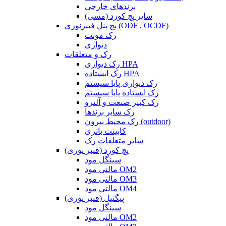
برندهای خارجی
سایر پچ کورد (مسی)
پچ پنل فیبرنوری (ODF , OCDF)
رک مونت
دیواری
رک و متعلقات
رک دیواری HPA
رک ایستاده HPA
رک دیواری پایا سیستم
رک ایستاده پایا سیستم
رک کبیر صنعت و آلترو
رک سایر برندها
رک محیط بیرون (outdoor)
کابینت باتری
سایر متعلقات رک
پچ کورد (فیبر نوری)
سینگل مود
مالتی مود OM2
مالتی مود OM3
مالتی مود OM4
پیگتیل (فیبر نوری)
سینگل مود
مالتی مود OM2