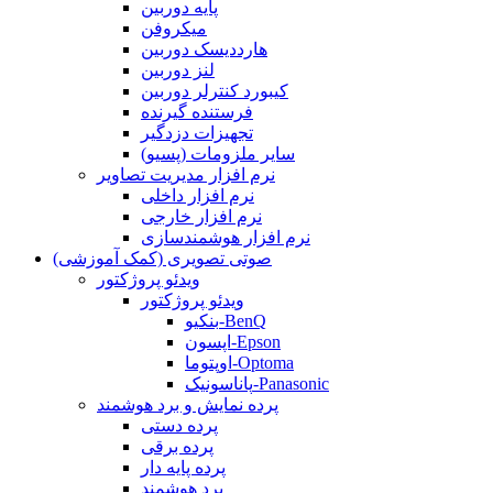
پایه دوربین
میکروفن
هارددیسک دوربین
لنز دوربین
کیبورد کنترلر دوربین
فرستنده گیرنده
تجهیزات دزدگیر
سایر ملزومات (پسیو)
نرم افزار مدیریت تصاویر
نرم افزار داخلی
نرم افزار خارجی
نرم افزار هوشمندسازی
صوتی تصویری (کمک آموزشی)
ویدئو پروژکتور
ویدئو پروژکتور
بنکیو-BenQ
اپسون-Epson
اوپتوما-Optoma
پاناسونیک-Panasonic
پرده نمایش و برد هوشمند
پرده دستی
پرده برقی
پرده پایه دار
برد هوشمند