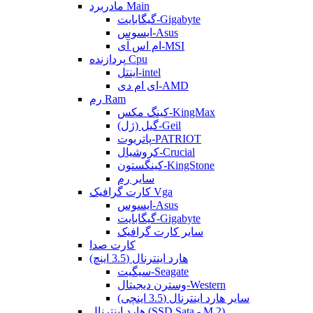
مادربرد Main
گیگابایت-Gigabyte
ایسوس-Asus
ام اس آی-MSI
پردازنده Cpu
اینتل-intel
ای ام دی-AMD
رم Ram
کینگ مکس-KingMax
گیل (ژل)-Geil
پاتریوت-PATRIOT
کروشیال-Crucial
کینگستون-KingStone
سایر رم
کارت گرافیک Vga
ایسوس-Asus
گیگابایت-Gigabyte
سایر کارت گرافیک
کارت صدا
هارد اینترنال (3.5 اینچ)
سیگیت-Seagate
وسترن دیجیتال-Western
سایر هارد اینترنال (3.5 اینچی)
هارد اینترنال (SSD Sata - M.2)