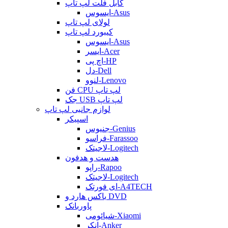
کابل فلت لپ تاپ
ایسوس-Asus
لولای لپ تاپ
کیبورد لپ تاپ
ایسوس-Asus
ایسر-Acer
اچ پی-HP
دل-Dell
لنوو-Lenovo
فن CPU لپ تاپ
جک USB لپ تاپ
لوازم جانبی لپ تاپ
اسپیکر
جنیوس-Genius
فراسو-Farassoo
لاجیتک-Logitech
هدست و هدفون
راپو-Rapoo
لاجیتک-Logitech
ای فورتک-A4TECH
باکس هارد و DVD
پاوربانک
شیائومی-Xiaomi
انکر-Anker