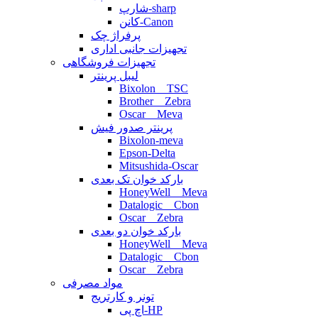
شارپ-sharp
کانن-Canon
پرفراژ چک
تجهیزات جانبی اداری
تجهیزات فروشگاهی
لیبل پرینتر
Bixolon _ TSC
Brother _ Zebra
Oscar _ Meva
پرینتر صدور فیش
Bixolon-meva
Epson-Delta
Mitsushida-Oscar
بارکد خوان تک بعدی
HoneyWell _ Meva
Datalogic _ Cbon
Oscar _ Zebra
بارکد خوان دو بعدی
HoneyWell _ Meva
Datalogic _ Cbon
Oscar _ Zebra
مواد مصرفی
تونر و کارتریج
اچ پی-HP