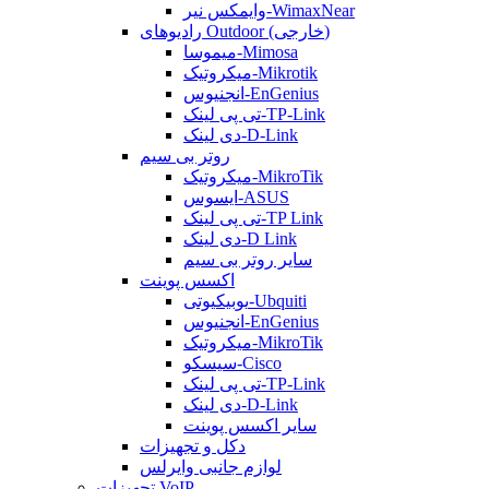
وایمکس نیر-WimaxNear
رادیوهای Outdoor (خارجی)
میموسا-Mimosa
میکروتیک-Mikrotik
انجنیوس-EnGenius
تی پی لینک-TP-Link
دی لینک-D-Link
روتر بی سیم
میکروتیک-MikroTik
ایسوس-ASUS
تی پی لینک-TP Link
دی لینک-D Link
سایر روتر بی سیم
اکسس پوینت
یوبیکیوتی-Ubquiti
انجنیوس-EnGenius
میکروتیک-MikroTik
سیسکو-Cisco
تی پی لینک-TP-Link
دی لینک-D-Link
سایر اکسس پوینت
دکل و تجهیزات
لوازم جانبی وایرلس
تجهیزات VoIP