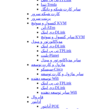
تندا-Tenda
سایر کارت شبکه و دانگل
کارت شبکه سرور
پرینت سرور
کنسول و سوئیچ KVM
آتن-ATen
دی لینک-DLink
سایر کنسول و سوئیچ KVM
مدیاکانورتور و مبدل
دی لینک-DLink
تی پی لینک-TPLink
پلنت-Planet
سایر مدیاکانورتور و مبدل
ماژول و کارت توسعه
سیسکو-Cisco
سایر ماژول و کارت توسعه
توسعه دهنده Wifi
تی پی لینک-TPLink
دی لینک-DLink
سایر توسعه دهنده Wifi
فایروال
آداپتور
آداپتور POE