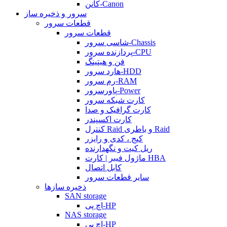
کانن-Canon
سرور و ذخیره ساز
قطعات سرور
قطعات سرور
شاسی سرور-Chassis
پردازنده سرور-CPU
فن و هیتینگ
هارد سرور-HDD
رم سرور-RAM
پاورسرور-Power
کارت شبکه سرور
کارت گرافیک و صدا
کارت اکسپندر
کنترل Raid و باطری Raid
کیج ، کدی و رایزر
ریل کیت و نگهدارنده
ماژول فیبر | کارت HBA
کابل اتصال
سایر قطعات سرور
ذخیره سازها
SAN storage
اچ پی-HP
NAS storage
اچ پی-HP