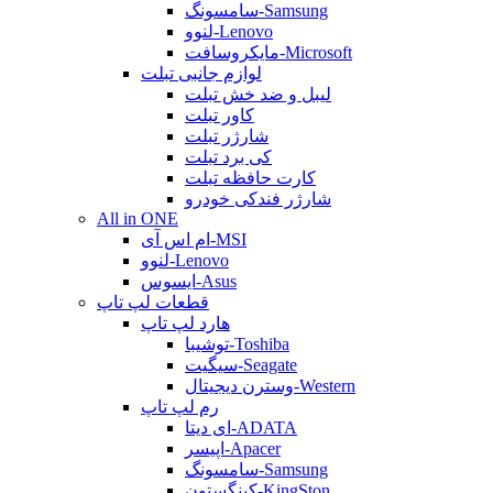
سامسونگ-Samsung
لنوو-Lenovo
مایکروسافت-Microsoft
لوازم جانبی تبلت
لیبل و ضد خش تبلت
کاور تبلت
شارژر تبلت
کی برد تبلت
کارت حافظه تبلت
شارژر فندکی خودرو
All in ONE
ام اس آی-MSI
لنوو-Lenovo
ایسوس-Asus
قطعات لپ تاپ
هارد لپ تاپ
توشیبا-Toshiba
سیگیت-Seagate
وسترن دیجیتال-Western
رم لپ تاپ
ای دیتا-ADATA
اپیسر-Apacer
سامسونگ-Samsung
کینگستون-KingSton