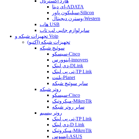
هارد اکسترنال
ای دیتا-ADATA
سیلیکون پاور-Silicon
وسترن دیجیتال-Western
هاب USB
سایرلوازم جانبی لپ تاپ
تجهیزات شبکه و Voip
تجهیزات شبکه (اکتیو)
سوئیچ شبکه
سیسکو-Cisco
اینوورس-innovers
دی لینک-DLink
تی پی لینک-TP Link
پلنت-Planet
سایر سوئیچ شبکه
روتر شبکه
سیسکو-Cisco
میکروتیک-MikroTik
سایر روتر شبکه
روتر بیسیم
تی پی لینک-TP Link
دی لینک-D Link
میکروتیک-MikroTik
ایسوس-ASUS