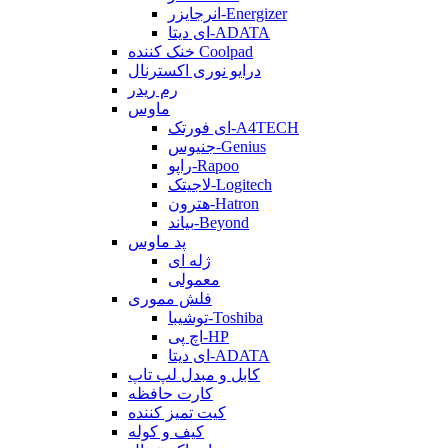
انرجایزر-Energizer
ای دیتا-ADATA
خنک کننده Coolpad
درایو نوری اکسترنال
رم ریدر
ماوس
ای فورتک-A4TECH
جنیوس-Genius
راپو-Rapoo
لاجیتک-Logitech
هترون-Hatron
بیاند-Beyond
پد ماوس
ژله ای
معمولی
فلش مموری
توشیبا-Toshiba
اچ پی-HP
ای دیتا-ADATA
کابل و مبدل لپ تاپ
کارت حافظه
کیت تمیز کننده
کیف و کوله