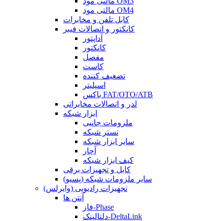
مالتی مود OM3
مالتی مود OM4
کابل تلفن و مخابرات
کانکتور و اتصالات فیبر
آداپتور
کانکتور
مفصل
کاست
تضعیف کننده
اسپلیتر
باکس FAT/OTO/ATB
لدر و اتصالات مخابراتی
ابزار شبکه
ملزومات جانبی
تستر شبکه
سایر ابزار شبکه
آچار
کیف ابزار شبکه
کابل و تجهیزات برقی
سایر ملزومات شبکه (پسیو)
تجهیزات رادیویی (وایرلس)
آنتن ها
فاز-Phase
دلتالینک-DeltaLink