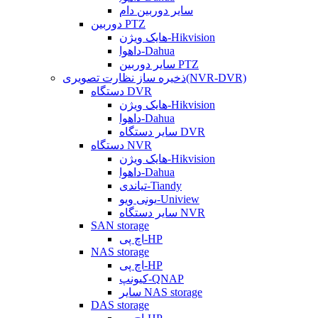
سایر دوربین دام
دوربین PTZ
هایک ویژن-Hikvision
داهوا-Dahua
سایر دوربین PTZ
ذخیره ساز نظارت تصویری(NVR-DVR)
دستگاه DVR
هایک ویژن-Hikvision
داهوا-Dahua
سایر دستگاه DVR
دستگاه NVR
هایک ویژن-Hikvision
داهوا-Dahua
تیاندی-Tiandy
یونی ویو-Uniview
سایر دستگاه NVR
SAN storage
اچ پی-HP
NAS storage
اچ پی-HP
کیونپ-QNAP
سایر NAS storage
DAS storage