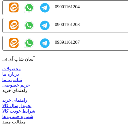
09001161204
09001161208
09391161207
آسان شاپ آی تی
محصولات
درباره ما
تماس با ما
حریم خصوصی
راهنمای خرید
راهنمای خرید
نحوه ارسال کالا
شرایط عودت کالا
شماره حساب ها
مطالب مفید