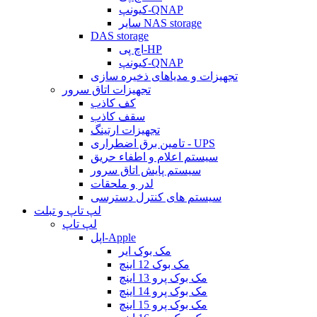
کیونپ-QNAP
سایر NAS storage
DAS storage
اچ پی-HP
کیونپ-QNAP
تجهیزات و مدیاهای ذخیره سازی
تجهیزات اتاق سرور
کف کاذب
سقف کاذب
تجهیزات ارتینگ
تامین برق اضطراری - UPS
سیستم اعلام و اطفاء حریق
سیستم پایش اتاق سرور
لدر و ملحقات
سیستم های کنترل دسترسی
لپ تاپ و تبلت
لپ تاپ
اپل-Apple
مک بوک ایر
مک بوک 12 اینچ
مک بوک پرو 13 اینچ
مک بوک پرو 14 اینچ
مک بوک پرو 15 اینچ