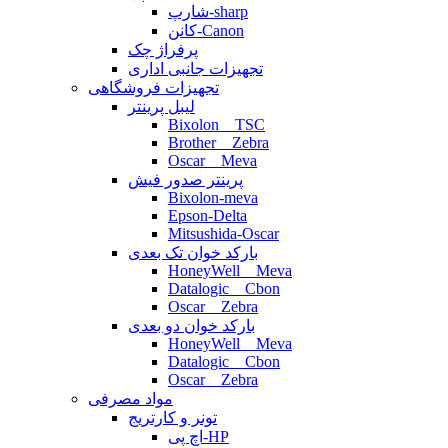
شارپ-sharp
کانن-Canon
پرفراژ چک
تجهیزات جانبی اداری
تجهیزات فروشگاهی
لیبل پرینتر
Bixolon _ TSC
Brother _ Zebra
Oscar _ Meva
پرینتر صدور فیش
Bixolon-meva
Epson-Delta
Mitsushida-Oscar
بارکد خوان تک بعدی
HoneyWell _ Meva
Datalogic _ Cbon
Oscar _ Zebra
بارکد خوان دو بعدی
HoneyWell _ Meva
Datalogic _ Cbon
Oscar _ Zebra
مواد مصرفی
تونر و کارتریج
اچ پی-HP