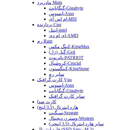
مادربرد Main
گیگابایت-Gigabyte
ایسوس-Asus
ام اس آی-MSI
پردازنده Cpu
اینتل-intel
ای ام دی-AMD
رم Ram
کینگ مکس-KingMax
گیل (ژل)-Geil
پاتریوت-PATRIOT
کروشیال-Crucial
کینگستون-KingStone
سایر رم
کارت گرافیک Vga
ایسوس-Asus
گیگابایت-Gigabyte
سایر کارت گرافیک
کارت صدا
هارد اینترنال (3.5 اینچ)
سیگیت-Seagate
وسترن دیجیتال-Western
سایر هارد اینترنال (3.5 اینچی)
هارد اینترنال (SSD Sata - M.2)