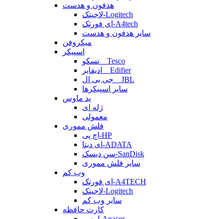
هدفون و هدست
لاجیتک-Logitech
ای فورتک-A4tech
سایر هدفون و هدست
میکروفن
اسپیکر
تسکو _ Tesco
ادیفایر _ Edifier
جی بی ال _ JBL
سایر اسپیکرها
پد ماوس
ژله ای
معمولی
فلش مموری
اچ پی-HP
ای دیتا-ADATA
سن دیسک-SanDisk
سایر فلش مموری
وب کم
ای فورتک-A4TECH
لاجیتک-Logitech
سایر وب کم
کارت حافظه
اپیسر-Apacer