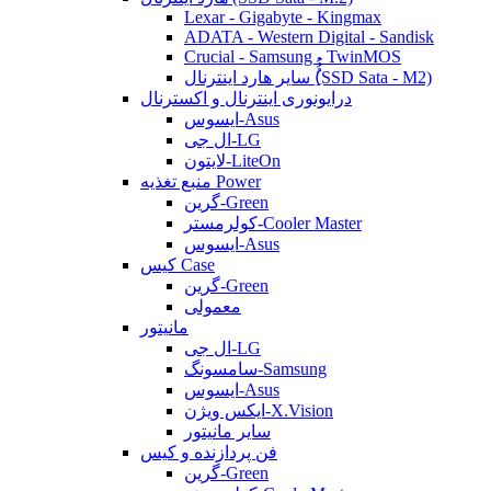
Lexar - Gigabyte - Kingmax
ADATA - Western Digital - Sandisk
Crucial - Samsung - TwinMOS
سایر هارد اینترنال (ُُُِSSD Sata - M2)
درایونوری اینترنال و اکسترنال
ایسوس-Asus
ال جی-LG
لایتون-LiteOn
منبع تغذیه Power
گرین-Green
کولرمستر-Cooler Master
ایسوس-Asus
کیس Case
گرین-Green
معمولی
مانیتور
ال جی-LG
سامسونگ-Samsung
ایسوس-Asus
ایکس ویژن-X.Vision
سایر مانیتور
فن پردازنده و کیس
گرین-Green