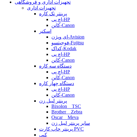
تجهیزات اداری و فروشگاهی
تجهیزات اداری
پرینتر تک کاره
اچ پی-HP
کانن-Canon
اسکنر
ای ویژن-Avision
فوجیتسو-Fujitsu
کداک-Kodak
اچ پی-HP
کانن-Canon
دستگاه سه کاره
اچ پی-HP
کانن-Canon
دستگاه چهار کاره
اچ پی-HP
کانن-Canon
پرینتر لیبل زن
Bixolon _ TSC
Brother _ Zebra
Oscar _ Meva
سایر پرینتر لیبل زن
پرینتر چاپ کارت PVC
کپی