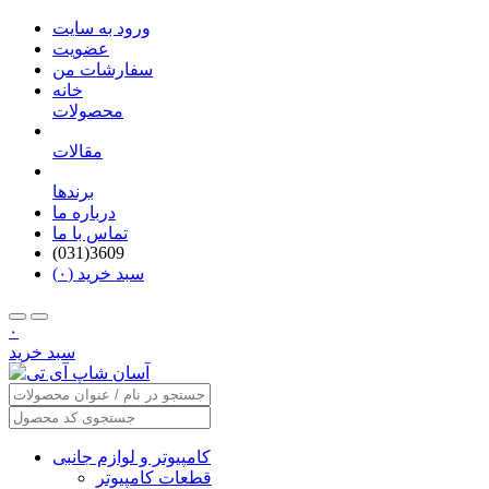
ورود به سایت
عضویت
سفارشات من
خانه
محصولات
مقالات
برندها
درباره ما
تماس با ما
(031)3609
سبد خرید (۰)
۰
سبد خرید
کامپیوتر و لوازم جانبی
قطعات کامپیوتر