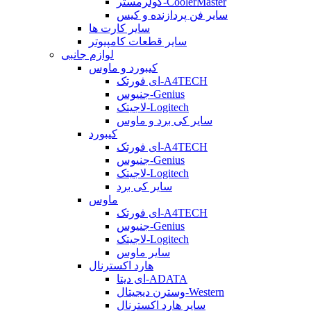
کولرمستر-CoolerMaster
سایر فن پردازنده و کیس
سایر کارت ها
سایر قطعات کامپیوتر
لوازم جانبی
کیبورد و ماوس
ای فورتک-A4TECH
جنیوس-Genius
لاجیتک-Logitech
سایر کی برد و ماوس
کیبورد
ای فورتک-A4TECH
جنیوس-Genius
لاجیتک-Logitech
سایر کی برد
ماوس
ای فورتک-A4TECH
جنیوس-Genius
لاجیتک-Logitech
سایر ماوس
هارد اکسترنال
ای دیتا-ADATA
وسترن دیجیتال-Western
سایر هارد اکسترنال