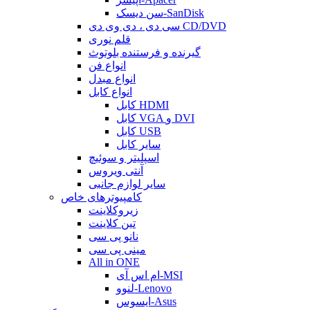
سن دیسک-SanDisk
سی دی ، دی وی دی CD/DVD
قلم نوری
گیرنده و فرستنده بلوتوث
انواع فن
انواع مبدل
انواع کابل
کابل HDMI
کابل VGA و DVI
کابل USB
سایر کابل
اسپلیتر و سوئیچ
آنتی ویروس
سایر لوازم جانبی
کامپیوترهای خاص
زیروکلاینت
تین کلاینت
نانو پی سی
مینی پی سی
All in ONE
ام اس آی-MSI
لنوو-Lenovo
ایسوس-Asus