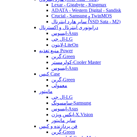
Lexar - Gigabyte - Kingmax
ADATA - Western Digital - Sandisk
Crucial - Samsung - TwinMOS
سایر هارد اینترنال (ُُُِSSD Sata - M2)
درایونوری اینترنال و اکسترنال
ایسوس-Asus
ال جی-LG
لایتون-LiteOn
منبع تغذیه Power
گرین-Green
کولرمستر-Cooler Master
ایسوس-Asus
کیس Case
گرین-Green
معمولی
مانیتور
ال جی-LG
سامسونگ-Samsung
ایسوس-Asus
ایکس ویژن-X.Vision
سایر مانیتور
فن پردازنده و کیس
گرین-Green