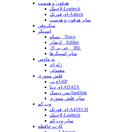
هدفون و هدست
لاجیتک-Logitech
ای فورتک-A4tech
سایر هدفون و هدست
میکروفن
اسپیکر
تسکو _ Tesco
ادیفایر _ Edifier
جی بی ال _ JBL
سایر اسپیکرها
پد ماوس
ژله ای
معمولی
فلش مموری
اچ پی-HP
ای دیتا-ADATA
سن دیسک-SanDisk
سایر فلش مموری
وب کم
ای فورتک-A4TECH
لاجیتک-Logitech
سایر وب کم
کارت حافظه
اپیسر-Apacer