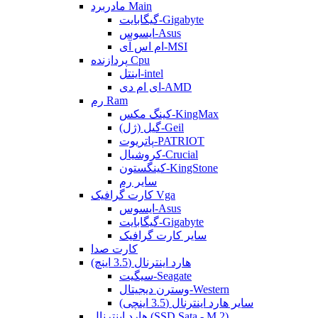
مادربرد Main
گیگابایت-Gigabyte
ایسوس-Asus
ام اس آی-MSI
پردازنده Cpu
اینتل-intel
ای ام دی-AMD
رم Ram
کینگ مکس-KingMax
گیل (ژل)-Geil
پاتریوت-PATRIOT
کروشیال-Crucial
کینگستون-KingStone
سایر رم
کارت گرافیک Vga
ایسوس-Asus
گیگابایت-Gigabyte
سایر کارت گرافیک
کارت صدا
هارد اینترنال (3.5 اینچ)
سیگیت-Seagate
وسترن دیجیتال-Western
سایر هارد اینترنال (3.5 اینچی)
هارد اینترنال (SSD Sata - M.2)