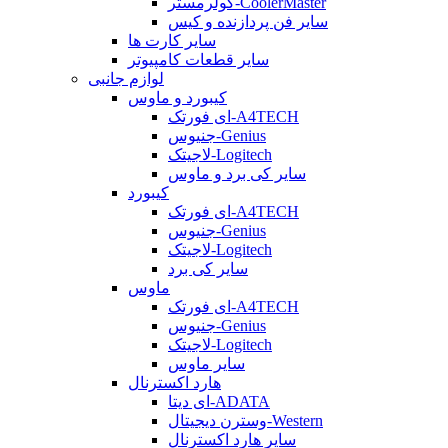
کولرمستر-CoolerMaster
سایر فن پردازنده و کیس
سایر کارت ها
سایر قطعات کامپیوتر
لوازم جانبی
کیبورد و ماوس
ای فورتک-A4TECH
جنیوس-Genius
لاجیتک-Logitech
سایر کی برد و ماوس
کیبورد
ای فورتک-A4TECH
جنیوس-Genius
لاجیتک-Logitech
سایر کی برد
ماوس
ای فورتک-A4TECH
جنیوس-Genius
لاجیتک-Logitech
سایر ماوس
هارد اکسترنال
ای دیتا-ADATA
وسترن دیجیتال-Western
سایر هارد اکسترنال