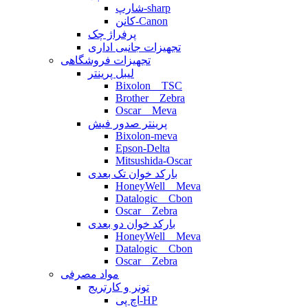
شارپ-sharp
کانن-Canon
پرفراژ چک
تجهیزات جانبی اداری
تجهیزات فروشگاهی
لیبل پرینتر
Bixolon _ TSC
Brother _ Zebra
Oscar _ Meva
پرینتر صدور فیش
Bixolon-meva
Epson-Delta
Mitsushida-Oscar
بارکد خوان تک بعدی
HoneyWell _ Meva
Datalogic _ Cbon
Oscar _ Zebra
بارکد خوان دو بعدی
HoneyWell _ Meva
Datalogic _ Cbon
Oscar _ Zebra
مواد مصرفی
تونر و کارتریج
اچ پی-HP