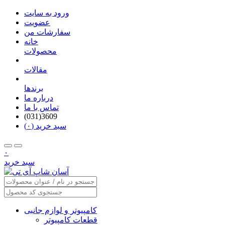
ورود به سایت
عضویت
سفارشات من
خانه
محصولات
مقالات
برندها
درباره ما
تماس با ما
(031)3609
سبد خرید (۰)
۰
سبد خرید
کامپیوتر و لوازم جانبی
قطعات کامپیوتر