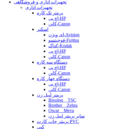
تجهیزات اداری و فروشگاهی
تجهیزات اداری
پرینتر تک کاره
اچ پی-HP
کانن-Canon
اسکنر
ای ویژن-Avision
فوجیتسو-Fujitsu
کداک-Kodak
اچ پی-HP
کانن-Canon
دستگاه سه کاره
اچ پی-HP
کانن-Canon
دستگاه چهار کاره
اچ پی-HP
کانن-Canon
پرینتر لیبل زن
Bixolon _ TSC
Brother _ Zebra
Oscar _ Meva
سایر پرینتر لیبل زن
پرینتر چاپ کارت PVC
کپی