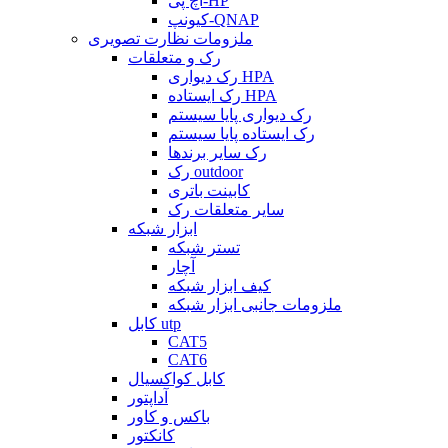
اچ پی-HP
کیونپ-QNAP
ملزومات نظارت تصویری
رک و متعلقات
رک دیواری HPA
رک ایستاده HPA
رک دیواری پایا سیستم
رک ایستاده پایا سیستم
رک سایر برندها
رک outdoor
کابینت باتری
سایر متعلقات رک
ابزار شبکه
تستر شبکه
آچار
کیف ابزار شبکه
ملزومات جانبی ابزار شبکه
کابل utp
CAT5
CAT6
کابل کواکسیال
آداپتور
باکس و کاور
کانکتور