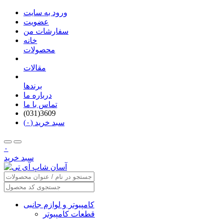
ورود به سایت
عضویت
سفارشات من
خانه
محصولات
مقالات
برندها
درباره ما
تماس با ما
(031)3609
سبد خرید (۰)
۰
سبد خرید
کامپیوتر و لوازم جانبی
قطعات کامپیوتر