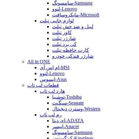
سامسونگ-Samsung
لنوو-Lenovo
مایکروسافت-Microsoft
لوازم جانبی تبلت
لیبل و ضد خش تبلت
کاور تبلت
شارژر تبلت
کی برد تبلت
کارت حافظه تبلت
شارژر فندکی خودرو
All in ONE
ام اس آی-MSI
لنوو-Lenovo
ایسوس-Asus
قطعات لپ تاپ
هارد لپ تاپ
توشیبا-Toshiba
سیگیت-Seagate
وسترن دیجیتال-Western
رم لپ تاپ
ای دیتا-ADATA
اپیسر-Apacer
سامسونگ-Samsung
کینگستون-KingSton