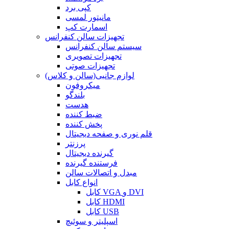
کپی برد
مانیتور لمسی
اسمارت کپ
تجهیزات سالن کنفرانس
سیستم سالن کنفرانس
تجهیزات تصویری
تجهیزات صوتی
لوازم جانبی(سالن و کلاس)
میکروفون
بلندگو
هدست
ضبط کننده
پخش کننده
قلم نوری و صفحه دیجیتال
پرزنتر
گیرنده دیجیتال
فرستنده گیرنده
مبدل و اتصالات سالن
انواع کابل
کابل VGA و DVI
کابل HDMI
کابل USB
اسپلیتر و سوئیچ