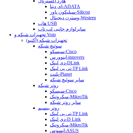
هارد اکسترنال
ای دیتا-ADATA
سیلیکون پاور-Silicon
وسترن دیجیتال-Western
هاب USB
سایرلوازم جانبی لپ تاپ
تجهیزات شبکه و Voip
تجهیزات شبکه (اکتیو)
سوئیچ شبکه
سیسکو-Cisco
اینوورس-innovers
دی لینک-DLink
تی پی لینک-TP Link
پلنت-Planet
سایر سوئیچ شبکه
روتر شبکه
سیسکو-Cisco
میکروتیک-MikroTik
سایر روتر شبکه
روتر بیسیم
تی پی لینک-TP Link
دی لینک-D Link
میکروتیک-MikroTik
ایسوس-ASUS