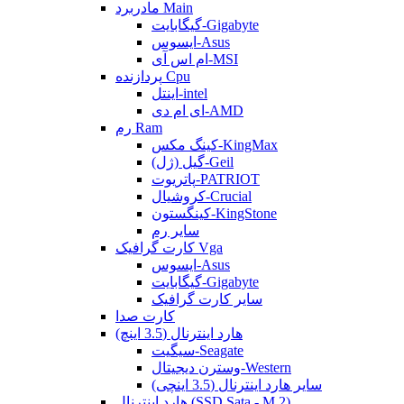
مادربرد Main
گیگابایت-Gigabyte
ایسوس-Asus
ام اس آی-MSI
پردازنده Cpu
اینتل-intel
ای ام دی-AMD
رم Ram
کینگ مکس-KingMax
گیل (ژل)-Geil
پاتریوت-PATRIOT
کروشیال-Crucial
کینگستون-KingStone
سایر رم
کارت گرافیک Vga
ایسوس-Asus
گیگابایت-Gigabyte
سایر کارت گرافیک
کارت صدا
هارد اینترنال (3.5 اینچ)
سیگیت-Seagate
وسترن دیجیتال-Western
سایر هارد اینترنال (3.5 اینچی)
هارد اینترنال (SSD Sata - M.2)