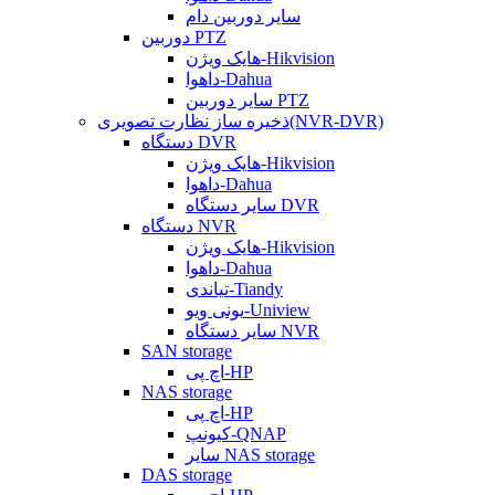
سایر دوربین دام
دوربین PTZ
هایک ویژن-Hikvision
داهوا-Dahua
سایر دوربین PTZ
ذخیره ساز نظارت تصویری(NVR-DVR)
دستگاه DVR
هایک ویژن-Hikvision
داهوا-Dahua
سایر دستگاه DVR
دستگاه NVR
هایک ویژن-Hikvision
داهوا-Dahua
تیاندی-Tiandy
یونی ویو-Uniview
سایر دستگاه NVR
SAN storage
اچ پی-HP
NAS storage
اچ پی-HP
کیونپ-QNAP
سایر NAS storage
DAS storage