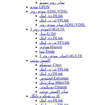
سایر روتر بیسیم
مودم GPON
مودم روتر ADSL/VDSL
دی لینک-DLink
تی پی لینک-TPLink
سایر مودم روتر ADSL/VDSL
مودم روتر 3G/4G/LTE
یوتل-U.Tel
دی لینک-DLink
تی پی لینک-TP Link
هوآوی-Huawei
تندا-Tenda
سایر مودم روتر 3G/4G/LTE
اکسس پوینت
سیسکو- Cisco
تی پی لینک-TPLink
دی لینک-DLink
انجنیوس-EnGenius
میکروتیک-MikroTik
یوبیکیوتی-Ubiquiti
سایر اکسس پوینت
کارت شبکه و دانگل
دی لینک-DLink
تی پی لینک-TPLink