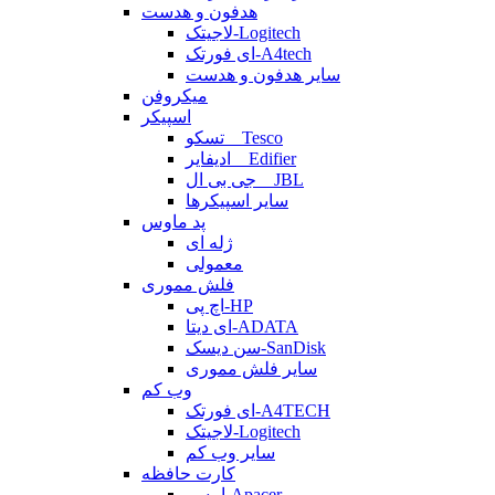
هدفون و هدست
لاجیتک-Logitech
ای فورتک-A4tech
سایر هدفون و هدست
میکروفن
اسپیکر
تسکو _ Tesco
ادیفایر _ Edifier
جی بی ال _ JBL
سایر اسپیکرها
پد ماوس
ژله ای
معمولی
فلش مموری
اچ پی-HP
ای دیتا-ADATA
سن دیسک-SanDisk
سایر فلش مموری
وب کم
ای فورتک-A4TECH
لاجیتک-Logitech
سایر وب کم
کارت حافظه
اپیسر-Apacer