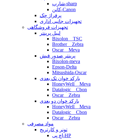
شارپ-sharp
کانن-Canon
پرفراژ چک
تجهیزات جانبی اداری
تجهیزات فروشگاهی
لیبل پرینتر
Bixolon _ TSC
Brother _ Zebra
Oscar _ Meva
پرینتر صدور فیش
Bixolon-meva
Epson-Delta
Mitsushida-Oscar
بارکد خوان تک بعدی
HoneyWell _ Meva
Datalogic _ Cbon
Oscar _ Zebra
بارکد خوان دو بعدی
HoneyWell _ Meva
Datalogic _ Cbon
Oscar _ Zebra
مواد مصرفی
تونر و کارتریج
اچ پی-HP