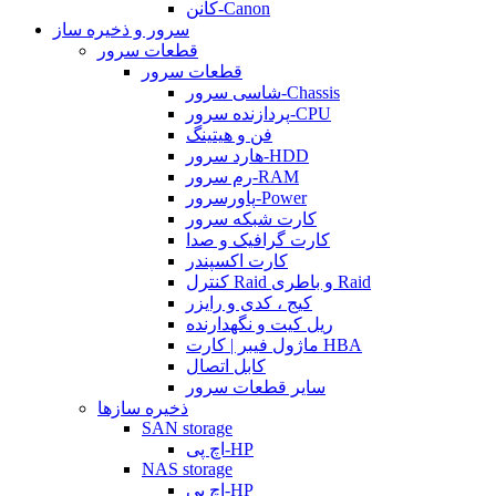
کانن-Canon
سرور و ذخیره ساز
قطعات سرور
قطعات سرور
شاسی سرور-Chassis
پردازنده سرور-CPU
فن و هیتینگ
هارد سرور-HDD
رم سرور-RAM
پاورسرور-Power
کارت شبکه سرور
کارت گرافیک و صدا
کارت اکسپندر
کنترل Raid و باطری Raid
کیج ، کدی و رایزر
ریل کیت و نگهدارنده
ماژول فیبر | کارت HBA
کابل اتصال
سایر قطعات سرور
ذخیره سازها
SAN storage
اچ پی-HP
NAS storage
اچ پی-HP