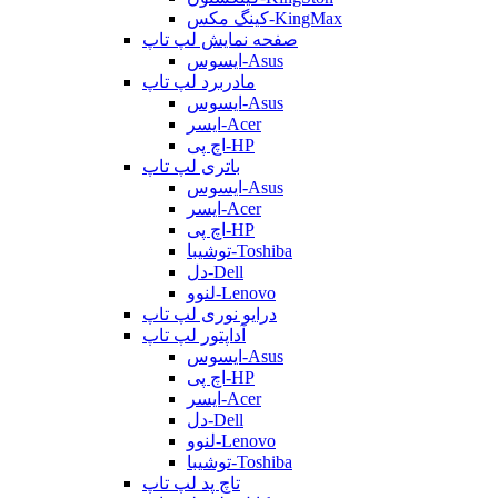
کینگ مکس-KingMax
صفحه نمایش لپ تاپ
ایسوس-Asus
مادربرد لپ تاپ
ایسوس-Asus
ایسر-Acer
اچ پی-HP
باتری لپ تاپ
ایسوس-Asus
ایسر-Acer
اچ پی-HP
توشیبا-Toshiba
دل-Dell
لنوو-Lenovo
درایو نوری لپ تاپ
آداپتور لپ تاپ
ایسوس-Asus
اچ پی-HP
ایسر-Acer
دل-Dell
لنوو-Lenovo
توشیبا-Toshiba
تاچ پد لپ تاپ