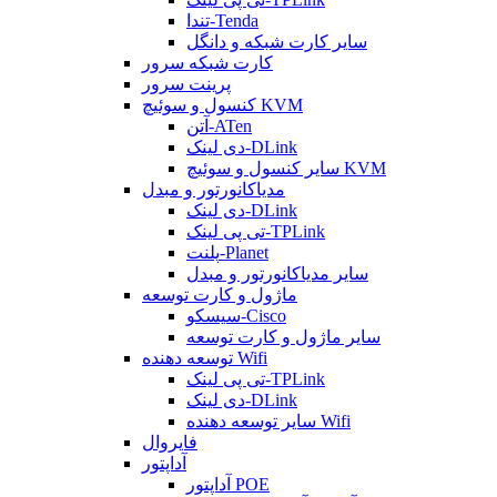
تندا-Tenda
سایر کارت شبکه و دانگل
کارت شبکه سرور
پرینت سرور
کنسول و سوئیچ KVM
آتن-ATen
دی لینک-DLink
سایر کنسول و سوئیچ KVM
مدیاکانورتور و مبدل
دی لینک-DLink
تی پی لینک-TPLink
پلنت-Planet
سایر مدیاکانورتور و مبدل
ماژول و کارت توسعه
سیسکو-Cisco
سایر ماژول و کارت توسعه
توسعه دهنده Wifi
تی پی لینک-TPLink
دی لینک-DLink
سایر توسعه دهنده Wifi
فایروال
آداپتور
آداپتور POE