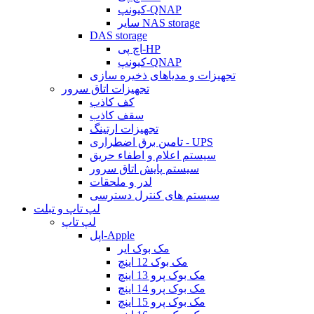
کیونپ-QNAP
سایر NAS storage
DAS storage
اچ پی-HP
کیونپ-QNAP
تجهیزات و مدیاهای ذخیره سازی
تجهیزات اتاق سرور
کف کاذب
سقف کاذب
تجهیزات ارتینگ
تامین برق اضطراری - UPS
سیستم اعلام و اطفاء حریق
سیستم پایش اتاق سرور
لدر و ملحقات
سیستم های کنترل دسترسی
لپ تاپ و تبلت
لپ تاپ
اپل-Apple
مک بوک ایر
مک بوک 12 اینچ
مک بوک پرو 13 اینچ
مک بوک پرو 14 اینچ
مک بوک پرو 15 اینچ