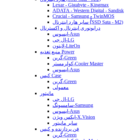
Lexar - Gigabyte - Kingmax
ADATA - Western Digital - Sandisk
Crucial - Samsung - TwinMOS
سایر هارد اینترنال (ُُُِSSD Sata - M2)
درایونوری اینترنال و اکسترنال
ایسوس-Asus
ال جی-LG
لایتون-LiteOn
منبع تغذیه Power
گرین-Green
کولرمستر-Cooler Master
ایسوس-Asus
کیس Case
گرین-Green
معمولی
مانیتور
ال جی-LG
سامسونگ-Samsung
ایسوس-Asus
ایکس ویژن-X.Vision
سایر مانیتور
فن پردازنده و کیس
گرین-Green