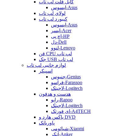
کابل فلت لپ تاپ
ایسوس-Asus
لولای لپ تاپ
کیبورد لپ تاپ
ایسوس-Asus
ایسر-Acer
اچ پی-HP
دل-Dell
لنوو-Lenovo
فن CPU لپ تاپ
جک USB لپ تاپ
لوازم جانبی لپ تاپ
اسپیکر
جنیوس-Genius
فراسو-Farassoo
لاجیتک-Logitech
هدست و هدفون
راپو-Rapoo
لاجیتک-Logitech
ای فورتک-A4TECH
باکس هارد و DVD
پاوربانک
شیائومی-Xiaomi
انکر-Anker