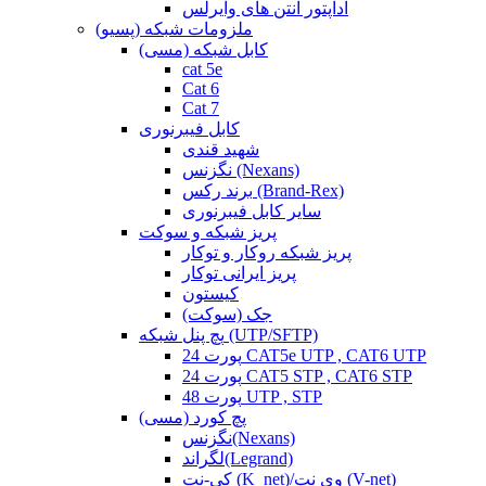
آداپتور آنتن های وایرلس
ملزومات شبکه (پسیو)
کابل شبکه (مسی)
cat 5e
Cat 6
Cat 7
کابل فیبرنوری
شهید قندی
نگزنس (Nexans)
برند رکس (Brand-Rex)
سایر کابل فیبرنوری
پریز شبکه و سوکت
پریز شبکه روکار و توکار
پریز ایرانی توکار
کیستون
جک (سوکت)
پچ پنل شبکه (UTP/SFTP)
24 پورت CAT5e UTP , CAT6 UTP
24 پورت CAT5 STP , CAT6 STP
48 پورت UTP , STP
پچ کورد (مسی)
نگزنس(Nexans)
لگراند(Legrand)
کی-نت (K_net)/وی نت (V-net)