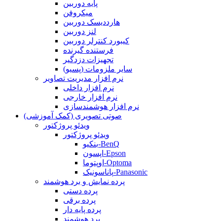
پایه دوربین
میکروفن
هارددیسک دوربین
لنز دوربین
کیبورد کنترلر دوربین
فرستنده گیرنده
تجهیزات دزدگیر
سایر ملزومات (پسیو)
نرم افزار مدیریت تصاویر
نرم افزار داخلی
نرم افزار خارجی
نرم افزار هوشمندسازی
صوتی تصویری (کمک آموزشی)
ویدئو پروژکتور
ویدئو پروژکتور
بنکیو-BenQ
اپسون-Epson
اوپتوما-Optoma
پاناسونیک-Panasonic
پرده نمایش و برد هوشمند
پرده دستی
پرده برقی
پرده پایه دار
برد هوشمند