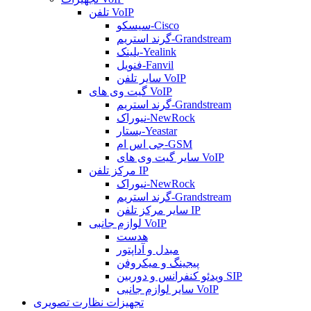
تلفن VoIP
سیسکو-Cisco
گرند استریم-Grandstream
یلینک-Yealink
فنویل-Fanvil
سایر تلفن VoIP
گیت وی های VoIP
گرند استریم-Grandstream
نیوراک-NewRock
یستار-Yeastar
جی اس ام-GSM
سایر گیت وی های VoIP
مرکز تلفن IP
نیوراک-NewRock
گرند استریم-Grandstream
سایر مرکز تلفن IP
لوازم جانبی VoIP
هدست
مبدل و آداپتور
پیجینگ و میکروفن
ویدئو کنفرانس و دوربین SIP
سایر لوازم جانبی VoIP
تجهیزات نظارت تصویری