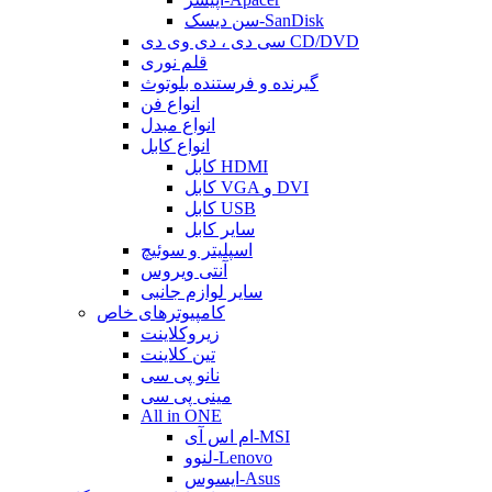
سن دیسک-SanDisk
سی دی ، دی وی دی CD/DVD
قلم نوری
گیرنده و فرستنده بلوتوث
انواع فن
انواع مبدل
انواع کابل
کابل HDMI
کابل VGA و DVI
کابل USB
سایر کابل
اسپلیتر و سوئیچ
آنتی ویروس
سایر لوازم جانبی
کامپیوترهای خاص
زیروکلاینت
تین کلاینت
نانو پی سی
مینی پی سی
All in ONE
ام اس آی-MSI
لنوو-Lenovo
ایسوس-Asus