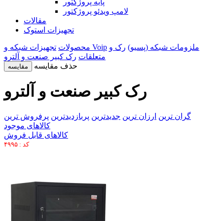
پایه پروژکتور
لامپ ویدئو پروژکتور
مقالات
تجهیزات استوک
ملزومات شبکه (پسیو)
رک و
تجهیزات شبکه و Voip
محصولات
متعلقات
رک کبیر صنعت و آلترو
حذف مقایسه
مقایسه
رک کبیر صنعت و آلترو
گران ترین
ارزان ترین
جدیدترین
پربازدیدترین
پرفروش ترین
کالاهای موجود
کالاهای قابل فروش
کد : ۴۹۹۵