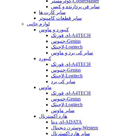
کولرمستر-CoolerMaster
سایر فن پردازنده و کیس
سایر کارت ها
سایر قطعات کامپیوتر
لوازم جانبی
کیبورد و ماوس
ای فورتک-A4TECH
جنیوس-Genius
لاجیتک-Logitech
سایر کی برد و ماوس
کیبورد
ای فورتک-A4TECH
جنیوس-Genius
لاجیتک-Logitech
سایر کی برد
ماوس
ای فورتک-A4TECH
جنیوس-Genius
لاجیتک-Logitech
سایر ماوس
هارد اکسترنال
ای دیتا-ADATA
وسترن دیجیتال-Western
سایر هارد اکسترنال