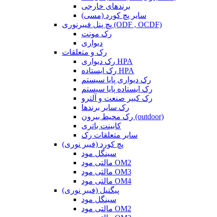
برندهای خارجی
سایر پچ کورد (مسی)
پچ پنل فیبرنوری (ODF , OCDF)
رک مونت
دیواری
رک و متعلقات
رک دیواری HPA
رک ایستاده HPA
رک دیواری پایا سیستم
رک ایستاده پایا سیستم
رک کبیر صنعت و آلترو
رک سایر برندها
رک محیط بیرون (outdoor)
کابینت باتری
سایر متعلقات رک
پچ کورد (فیبر نوری)
سینگل مود
مالتی مود OM2
مالتی مود OM3
مالتی مود OM4
پیگتیل (فیبر نوری)
سینگل مود
مالتی مود OM2