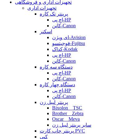
تجهیزات اداری و فروشگاهی
تجهیزات اداری
پرینتر تک کاره
اچ پی-HP
کانن-Canon
اسکنر
ای ویژن-Avision
فوجیتسو-Fujitsu
کداک-Kodak
اچ پی-HP
کانن-Canon
دستگاه سه کاره
اچ پی-HP
کانن-Canon
دستگاه چهار کاره
اچ پی-HP
کانن-Canon
پرینتر لیبل زن
Bixolon _ TSC
Brother _ Zebra
Oscar _ Meva
سایر پرینتر لیبل زن
پرینتر چاپ کارت PVC
کپی