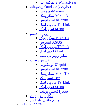
وایمکس نیر-WimaxNear
رادیوهای Outdoor (خارجی)
میموسا-Mimosa
میکروتیک-Mikrotik
انجنیوس-EnGenius
تی پی لینک-TP-Link
دی لینک-D-Link
روتر بی سیم
میکروتیک-MikroTik
ایسوس-ASUS
تی پی لینک-TP Link
دی لینک-D Link
سایر روتر بی سیم
اکسس پوینت
یوبیکیوتی-Ubquiti
انجنیوس-EnGenius
میکروتیک-MikroTik
سیسکو-Cisco
تی پی لینک-TP-Link
دی لینک-D-Link
سایر اکسس پوینت
دکل و تجهیزات
لوازم جانبی وایرلس
تجهیزات VoIP