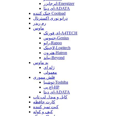
انرجایزر-Energizer
ای دیتا-ADATA
خنک کننده Coolpad
درایو نوری اکسترنال
رم ریدر
ماوس
ای فورتک-A4TECH
جنیوس-Genius
راپو-Rapoo
لاجیتک-Logitech
هترون-Hatron
بیاند-Beyond
پد ماوس
ژله ای
معمولی
فلش مموری
توشیبا-Toshiba
اچ پی-HP
ای دیتا-ADATA
کابل و مبدل لپ تاپ
کارت حافظه
کیت تمیز کننده
کیف و کوله