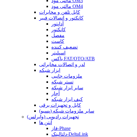
مالتی مود OM3
مالتی مود OM4
کابل تلفن و مخابرات
کانکتور و اتصالات فیبر
آداپتور
کانکتور
مفصل
کاست
تضعیف کننده
اسپلیتر
باکس FAT/OTO/ATB
لدر و اتصالات مخابراتی
ابزار شبکه
ملزومات جانبی
تستر شبکه
سایر ابزار شبکه
آچار
کیف ابزار شبکه
کابل و تجهیزات برقی
سایر ملزومات شبکه (پسیو)
تجهیزات رادیویی (وایرلس)
آنتن ها
فاز-Phase
دلتالینک-DeltaLink