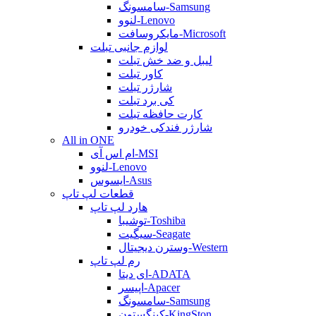
سامسونگ-Samsung
لنوو-Lenovo
مایکروسافت-Microsoft
لوازم جانبی تبلت
لیبل و ضد خش تبلت
کاور تبلت
شارژر تبلت
کی برد تبلت
کارت حافظه تبلت
شارژر فندکی خودرو
All in ONE
ام اس آی-MSI
لنوو-Lenovo
ایسوس-Asus
قطعات لپ تاپ
هارد لپ تاپ
توشیبا-Toshiba
سیگیت-Seagate
وسترن دیجیتال-Western
رم لپ تاپ
ای دیتا-ADATA
اپیسر-Apacer
سامسونگ-Samsung
کینگستون-KingSton