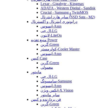
Lexar - Gigabyte - Kingmax
ADATA - Western Digital - Sandisk
Crucial - Samsung - TwinMOS
سایر هارد اینترنال (ُُُِSSD Sata - M2)
درایونوری اینترنال و اکسترنال
ایسوس-Asus
ال جی-LG
لایتون-LiteOn
منبع تغذیه Power
گرین-Green
کولرمستر-Cooler Master
ایسوس-Asus
کیس Case
گرین-Green
معمولی
مانیتور
ال جی-LG
سامسونگ-Samsung
ایسوس-Asus
ایکس ویژن-X.Vision
سایر مانیتور
فن پردازنده و کیس
گرین-Green