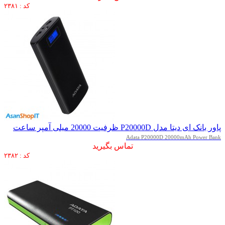
کد : ۲۳۸۱
پاور بانک ای دیتا مدل P20000D ظرفیت 20000 میلی آمپر ساعت
Adata P20000D 20000mAh Power Bank
تماس بگیرید
کد : ۲۳۸۲