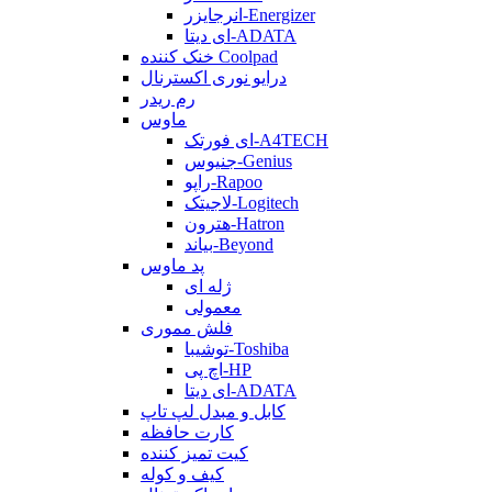
انرجایزر-Energizer
ای دیتا-ADATA
خنک کننده Coolpad
درایو نوری اکسترنال
رم ریدر
ماوس
ای فورتک-A4TECH
جنیوس-Genius
راپو-Rapoo
لاجیتک-Logitech
هترون-Hatron
بیاند-Beyond
پد ماوس
ژله ای
معمولی
فلش مموری
توشیبا-Toshiba
اچ پی-HP
ای دیتا-ADATA
کابل و مبدل لپ تاپ
کارت حافظه
کیت تمیز کننده
کیف و کوله