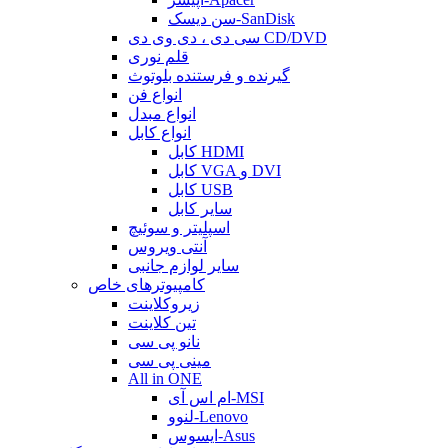
سن دیسک-SanDisk
سی دی ، دی وی دی CD/DVD
قلم نوری
گیرنده و فرستنده بلوتوث
انواع فن
انواع مبدل
انواع کابل
کابل HDMI
کابل VGA و DVI
کابل USB
سایر کابل
اسپلیتر و سوئیچ
آنتی ویروس
سایر لوازم جانبی
کامپیوترهای خاص
زیروکلاینت
تین کلاینت
نانو پی سی
مینی پی سی
All in ONE
ام اس آی-MSI
لنوو-Lenovo
ایسوس-Asus