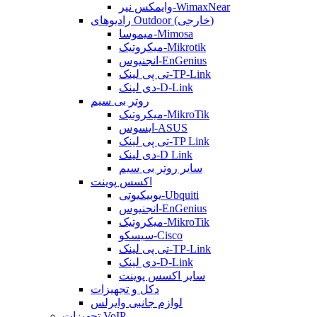
وایمکس نیر-WimaxNear
رادیوهای Outdoor (خارجی)
میموسا-Mimosa
میکروتیک-Mikrotik
انجنیوس-EnGenius
تی پی لینک-TP-Link
دی لینک-D-Link
روتر بی سیم
میکروتیک-MikroTik
ایسوس-ASUS
تی پی لینک-TP Link
دی لینک-D Link
سایر روتر بی سیم
اکسس پوینت
یوبیکیوتی-Ubquiti
انجنیوس-EnGenius
میکروتیک-MikroTik
سیسکو-Cisco
تی پی لینک-TP-Link
دی لینک-D-Link
سایر اکسس پوینت
دکل و تجهیزات
لوازم جانبی وایرلس
تجهیزات VoIP