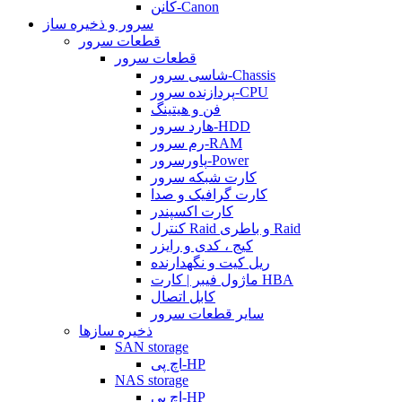
کانن-Canon
سرور و ذخیره ساز
قطعات سرور
قطعات سرور
شاسی سرور-Chassis
پردازنده سرور-CPU
فن و هیتینگ
هارد سرور-HDD
رم سرور-RAM
پاورسرور-Power
کارت شبکه سرور
کارت گرافیک و صدا
کارت اکسپندر
کنترل Raid و باطری Raid
کیج ، کدی و رایزر
ریل کیت و نگهدارنده
ماژول فیبر | کارت HBA
کابل اتصال
سایر قطعات سرور
ذخیره سازها
SAN storage
اچ پی-HP
NAS storage
اچ پی-HP