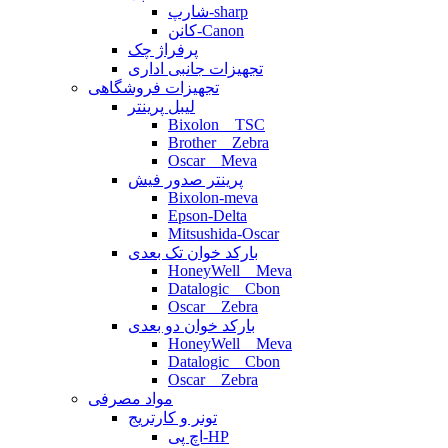
شارپ-sharp
کانن-Canon
پرفراژ چک
تجهیزات جانبی اداری
تجهیزات فروشگاهی
لیبل پرینتر
Bixolon _ TSC
Brother _ Zebra
Oscar _ Meva
پرینتر صدور فیش
Bixolon-meva
Epson-Delta
Mitsushida-Oscar
بارکد خوان تک بعدی
HoneyWell _ Meva
Datalogic _ Cbon
Oscar _ Zebra
بارکد خوان دو بعدی
HoneyWell _ Meva
Datalogic _ Cbon
Oscar _ Zebra
مواد مصرفی
تونر و کارتریج
اچ پی-HP