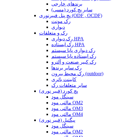
برندهای خارجی
سایر پچ کورد (مسی)
پچ پنل فیبرنوری (ODF , OCDF)
رک مونت
دیواری
رک و متعلقات
رک دیواری HPA
رک ایستاده HPA
رک دیواری پایا سیستم
رک ایستاده پایا سیستم
رک کبیر صنعت و آلترو
رک سایر برندها
رک محیط بیرون (outdoor)
کابینت باتری
سایر متعلقات رک
پچ کورد (فیبر نوری)
سینگل مود
مالتی مود OM2
مالتی مود OM3
مالتی مود OM4
پیگتیل (فیبر نوری)
سینگل مود
مالتی مود OM2