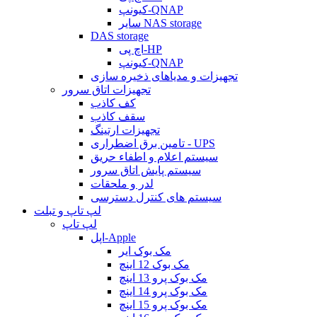
کیونپ-QNAP
سایر NAS storage
DAS storage
اچ پی-HP
کیونپ-QNAP
تجهیزات و مدیاهای ذخیره سازی
تجهیزات اتاق سرور
کف کاذب
سقف کاذب
تجهیزات ارتینگ
تامین برق اضطراری - UPS
سیستم اعلام و اطفاء حریق
سیستم پایش اتاق سرور
لدر و ملحقات
سیستم های کنترل دسترسی
لپ تاپ و تبلت
لپ تاپ
اپل-Apple
مک بوک ایر
مک بوک 12 اینچ
مک بوک پرو 13 اینچ
مک بوک پرو 14 اینچ
مک بوک پرو 15 اینچ