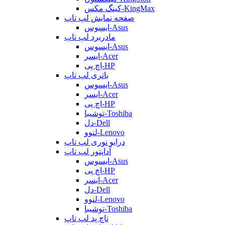
کینگ مکس-KingMax
صفحه نمایش لپ تاپ
ایسوس-Asus
مادربرد لپ تاپ
ایسوس-Asus
ایسر-Acer
اچ پی-HP
باتری لپ تاپ
ایسوس-Asus
ایسر-Acer
اچ پی-HP
توشیبا-Toshiba
دل-Dell
لنوو-Lenovo
درایو نوری لپ تاپ
آداپتور لپ تاپ
ایسوس-Asus
اچ پی-HP
ایسر-Acer
دل-Dell
لنوو-Lenovo
توشیبا-Toshiba
تاچ پد لپ تاپ