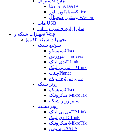
هارد اکسترنال
ای دیتا-ADATA
سیلیکون پاور-Silicon
وسترن دیجیتال-Western
هاب USB
سایرلوازم جانبی لپ تاپ
تجهیزات شبکه و Voip
تجهیزات شبکه (اکتیو)
سوئیچ شبکه
سیسکو-Cisco
اینوورس-innovers
دی لینک-DLink
تی پی لینک-TP Link
پلنت-Planet
سایر سوئیچ شبکه
روتر شبکه
سیسکو-Cisco
میکروتیک-MikroTik
سایر روتر شبکه
روتر بیسیم
تی پی لینک-TP Link
دی لینک-D Link
میکروتیک-MikroTik
ایسوس-ASUS