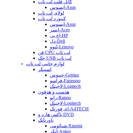
کابل فلت لپ تاپ
ایسوس-Asus
لولای لپ تاپ
کیبورد لپ تاپ
ایسوس-Asus
ایسر-Acer
اچ پی-HP
دل-Dell
لنوو-Lenovo
فن CPU لپ تاپ
جک USB لپ تاپ
لوازم جانبی لپ تاپ
اسپیکر
جنیوس-Genius
فراسو-Farassoo
لاجیتک-Logitech
هدست و هدفون
راپو-Rapoo
لاجیتک-Logitech
ای فورتک-A4TECH
باکس هارد و DVD
پاوربانک
شیائومی-Xiaomi
انکر-Anker