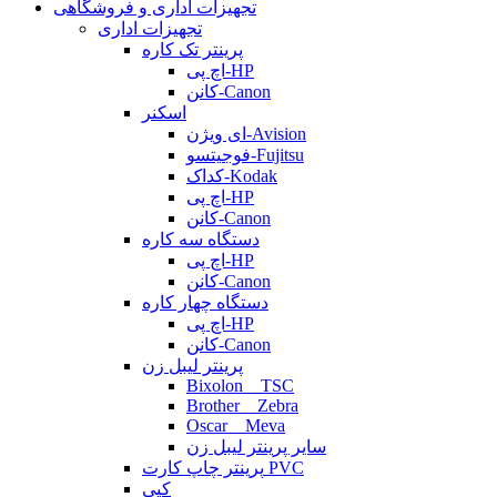
تجهیزات اداری و فروشگاهی
تجهیزات اداری
پرینتر تک کاره
اچ پی-HP
کانن-Canon
اسکنر
ای ویژن-Avision
فوجیتسو-Fujitsu
کداک-Kodak
اچ پی-HP
کانن-Canon
دستگاه سه کاره
اچ پی-HP
کانن-Canon
دستگاه چهار کاره
اچ پی-HP
کانن-Canon
پرینتر لیبل زن
Bixolon _ TSC
Brother _ Zebra
Oscar _ Meva
سایر پرینتر لیبل زن
پرینتر چاپ کارت PVC
کپی