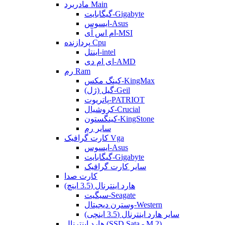
مادربرد Main
گیگابایت-Gigabyte
ایسوس-Asus
ام اس آی-MSI
پردازنده Cpu
اینتل-intel
ای ام دی-AMD
رم Ram
کینگ مکس-KingMax
گیل (ژل)-Geil
پاتریوت-PATRIOT
کروشیال-Crucial
کینگستون-KingStone
سایر رم
کارت گرافیک Vga
ایسوس-Asus
گیگابایت-Gigabyte
سایر کارت گرافیک
کارت صدا
هارد اینترنال (3.5 اینچ)
سیگیت-Seagate
وسترن دیجیتال-Western
سایر هارد اینترنال (3.5 اینچی)
هارد اینترنال (SSD Sata - M.2)