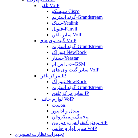
تلفن VoIP
سیسکو-Cisco
گرند استریم-Grandstream
یلینک-Yealink
فنویل-Fanvil
سایر تلفن VoIP
گیت وی های VoIP
گرند استریم-Grandstream
نیوراک-NewRock
یستار-Yeastar
جی اس ام-GSM
سایر گیت وی های VoIP
مرکز تلفن IP
نیوراک-NewRock
گرند استریم-Grandstream
سایر مرکز تلفن IP
لوازم جانبی VoIP
هدست
مبدل و آداپتور
پیجینگ و میکروفن
ویدئو کنفرانس و دوربین SIP
سایر لوازم جانبی VoIP
تجهیزات نظارت تصویری