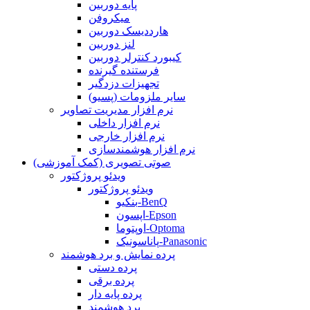
پایه دوربین
میکروفن
هارددیسک دوربین
لنز دوربین
کیبورد کنترلر دوربین
فرستنده گیرنده
تجهیزات دزدگیر
سایر ملزومات (پسیو)
نرم افزار مدیریت تصاویر
نرم افزار داخلی
نرم افزار خارجی
نرم افزار هوشمندسازی
صوتی تصویری (کمک آموزشی)
ویدئو پروژکتور
ویدئو پروژکتور
بنکیو-BenQ
اپسون-Epson
اوپتوما-Optoma
پاناسونیک-Panasonic
پرده نمایش و برد هوشمند
پرده دستی
پرده برقی
پرده پایه دار
برد هوشمند