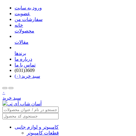
ورود به سایت
عضویت
سفارشات من
خانه
محصولات
مقالات
برندها
درباره ما
تماس با ما
(031)3609
سبد خرید (۰)
۰
سبد خرید
کامپیوتر و لوازم جانبی
قطعات کامپیوتر