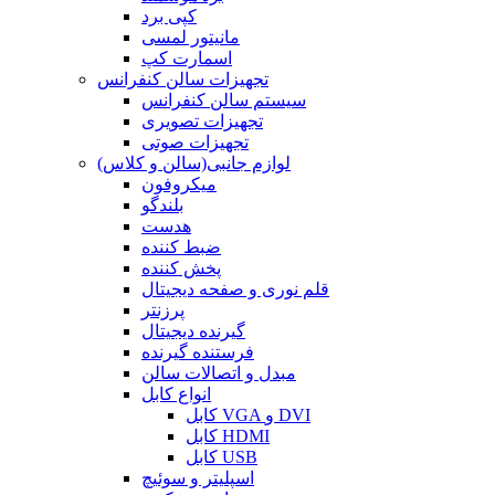
کپی برد
مانیتور لمسی
اسمارت کپ
تجهیزات سالن کنفرانس
سیستم سالن کنفرانس
تجهیزات تصویری
تجهیزات صوتی
لوازم جانبی(سالن و کلاس)
میکروفون
بلندگو
هدست
ضبط کننده
پخش کننده
قلم نوری و صفحه دیجیتال
پرزنتر
گیرنده دیجیتال
فرستنده گیرنده
مبدل و اتصالات سالن
انواع کابل
کابل VGA و DVI
کابل HDMI
کابل USB
اسپلیتر و سوئیچ