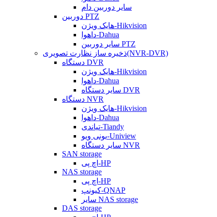
سایر دوربین دام
دوربین PTZ
هایک ویژن-Hikvision
داهوا-Dahua
سایر دوربین PTZ
ذخیره ساز نظارت تصویری(NVR-DVR)
دستگاه DVR
هایک ویژن-Hikvision
داهوا-Dahua
سایر دستگاه DVR
دستگاه NVR
هایک ویژن-Hikvision
داهوا-Dahua
تیاندی-Tiandy
یونی ویو-Uniview
سایر دستگاه NVR
SAN storage
اچ پی-HP
NAS storage
اچ پی-HP
کیونپ-QNAP
سایر NAS storage
DAS storage