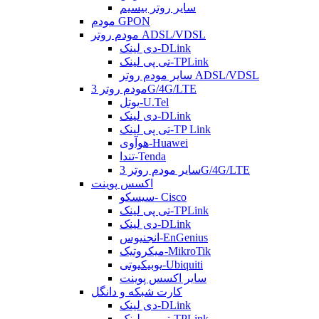
سایر روتر بیسیم
مودم GPON
مودم روتر ADSL/VDSL
دی لینک-DLink
تی پی لینک-TPLink
سایر مودم روتر ADSL/VDSL
مودم روتر 3G/4G/LTE
یوتل-U.Tel
دی لینک-DLink
تی پی لینک-TP Link
هوآوی-Huawei
تندا-Tenda
سایر مودم روتر 3G/4G/LTE
اکسس پوینت
سیسکو- Cisco
تی پی لینک-TPLink
دی لینک-DLink
انجنیوس-EnGenius
میکروتیک-MikroTik
یوبیکیوتی-Ubiquiti
سایر اکسس پوینت
کارت شبکه و دانگل
دی لینک-DLink
تی پی لینک-TPLink