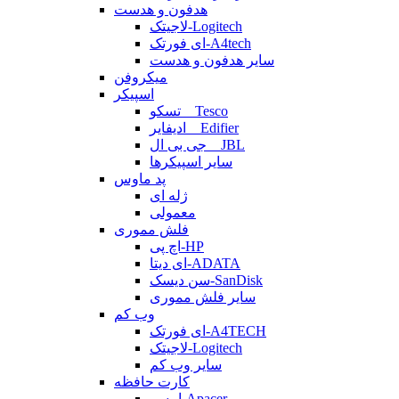
هدفون و هدست
لاجیتک-Logitech
ای فورتک-A4tech
سایر هدفون و هدست
میکروفن
اسپیکر
تسکو _ Tesco
ادیفایر _ Edifier
جی بی ال _ JBL
سایر اسپیکرها
پد ماوس
ژله ای
معمولی
فلش مموری
اچ پی-HP
ای دیتا-ADATA
سن دیسک-SanDisk
سایر فلش مموری
وب کم
ای فورتک-A4TECH
لاجیتک-Logitech
سایر وب کم
کارت حافظه
اپیسر-Apacer