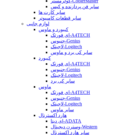
کولرمستر-CoolerMaster
سایر فن پردازنده و کیس
سایر کارت ها
سایر قطعات کامپیوتر
لوازم جانبی
کیبورد و ماوس
ای فورتک-A4TECH
جنیوس-Genius
لاجیتک-Logitech
سایر کی برد و ماوس
کیبورد
ای فورتک-A4TECH
جنیوس-Genius
لاجیتک-Logitech
سایر کی برد
ماوس
ای فورتک-A4TECH
جنیوس-Genius
لاجیتک-Logitech
سایر ماوس
هارد اکسترنال
ای دیتا-ADATA
وسترن دیجیتال-Western
سایر هارد اکسترنال