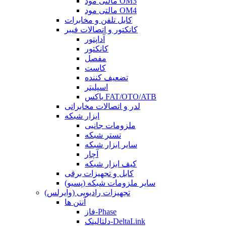
مالتی مود OM3
مالتی مود OM4
کابل تلفن و مخابرات
کانکتور و اتصالات فیبر
آداپتور
کانکتور
مفصل
کاست
تضعیف کننده
اسپلیتر
باکس FAT/OTO/ATB
لدر و اتصالات مخابراتی
ابزار شبکه
ملزومات جانبی
تستر شبکه
سایر ابزار شبکه
آچار
کیف ابزار شبکه
کابل و تجهیزات برقی
سایر ملزومات شبکه (پسیو)
تجهیزات رادیویی (وایرلس)
آنتن ها
فاز-Phase
دلتالینک-DeltaLink