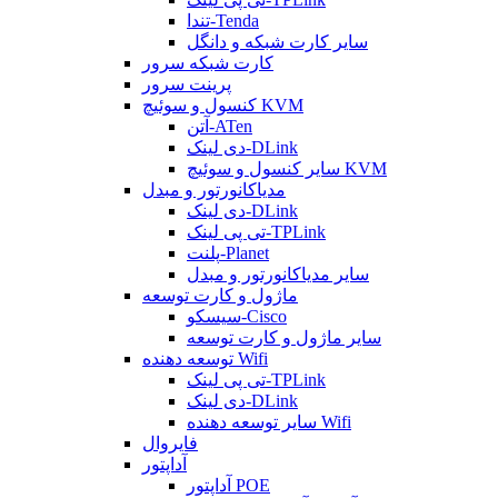
تندا-Tenda
سایر کارت شبکه و دانگل
کارت شبکه سرور
پرینت سرور
کنسول و سوئیچ KVM
آتن-ATen
دی لینک-DLink
سایر کنسول و سوئیچ KVM
مدیاکانورتور و مبدل
دی لینک-DLink
تی پی لینک-TPLink
پلنت-Planet
سایر مدیاکانورتور و مبدل
ماژول و کارت توسعه
سیسکو-Cisco
سایر ماژول و کارت توسعه
توسعه دهنده Wifi
تی پی لینک-TPLink
دی لینک-DLink
سایر توسعه دهنده Wifi
فایروال
آداپتور
آداپتور POE