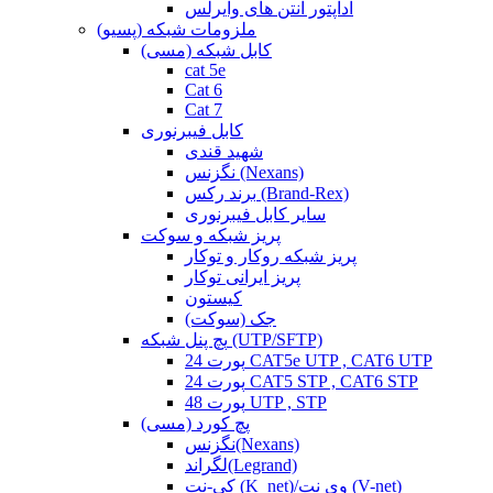
آداپتور آنتن های وایرلس
ملزومات شبکه (پسیو)
کابل شبکه (مسی)
cat 5e
Cat 6
Cat 7
کابل فیبرنوری
شهید قندی
نگزنس (Nexans)
برند رکس (Brand-Rex)
سایر کابل فیبرنوری
پریز شبکه و سوکت
پریز شبکه روکار و توکار
پریز ایرانی توکار
کیستون
جک (سوکت)
پچ پنل شبکه (UTP/SFTP)
24 پورت CAT5e UTP , CAT6 UTP
24 پورت CAT5 STP , CAT6 STP
48 پورت UTP , STP
پچ کورد (مسی)
نگزنس(Nexans)
لگراند(Legrand)
کی-نت (K_net)/وی نت (V-net)