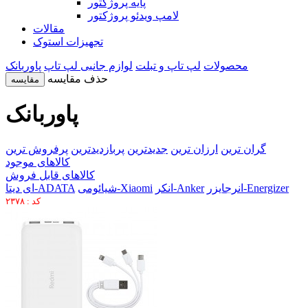
پایه پروژکتور
لامپ ویدئو پروژکتور
مقالات
تجهیزات استوک
محصولات
لپ تاپ و تبلت
لوازم جانبی لپ تاپ
پاوربانک
حذف مقایسه
مقایسه
پاوربانک
گران ترین
ارزان ترین
جدیدترین
پربازدیدترین
پرفروش ترین
کالاهای موجود
کالاهای قابل فروش
انرجایزر-Energizer
انکر-Anker
شیائومی-Xiaomi
ای دیتا-ADATA
کد : ۲۳۷۸