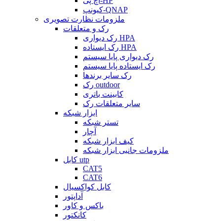
اچ پی-HP
کیونپ-QNAP
ملزومات نظارت تصویری
رک و متعلقات
رک دیواری HPA
رک ایستاده HPA
رک دیواری پایا سیستم
رک ایستاده پایا سیستم
رک سایر برندها
رک outdoor
کابینت باتری
سایر متعلقات رک
ابزار شبکه
تستر شبکه
آچار
کیف ابزار شبکه
ملزومات جانبی ابزار شبکه
کابل utp
CAT5
CAT6
کابل کواکسیال
آداپتور
باکس و کاور
کانکتور