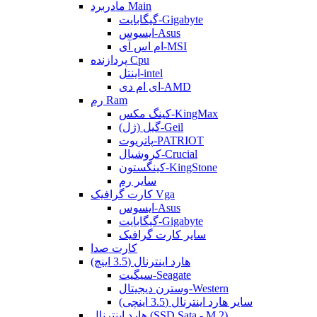
مادربرد Main
گیگابایت-Gigabyte
ایسوس-Asus
ام اس آی-MSI
پردازنده Cpu
اینتل-intel
ای ام دی-AMD
رم Ram
کینگ مکس-KingMax
گیل (ژل)-Geil
پاتریوت-PATRIOT
کروشیال-Crucial
کینگستون-KingStone
سایر رم
کارت گرافیک Vga
ایسوس-Asus
گیگابایت-Gigabyte
سایر کارت گرافیک
کارت صدا
هارد اینترنال (3.5 اینچ)
سیگیت-Seagate
وسترن دیجیتال-Western
سایر هارد اینترنال (3.5 اینچی)
هارد اینترنال (SSD Sata - M.2)