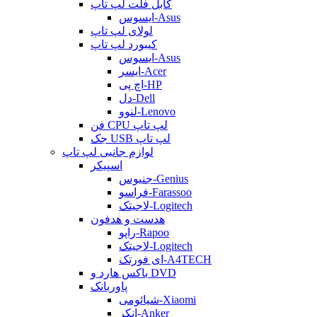
کابل فلت لپ تاپ
ایسوس-Asus
لولای لپ تاپ
کیبورد لپ تاپ
ایسوس-Asus
ایسر-Acer
اچ پی-HP
دل-Dell
لنوو-Lenovo
فن CPU لپ تاپ
جک USB لپ تاپ
لوازم جانبی لپ تاپ
اسپیکر
جنیوس-Genius
فراسو-Farassoo
لاجیتک-Logitech
هدست و هدفون
راپو-Rapoo
لاجیتک-Logitech
ای فورتک-A4TECH
باکس هارد و DVD
پاوربانک
شیائومی-Xiaomi
انکر-Anker