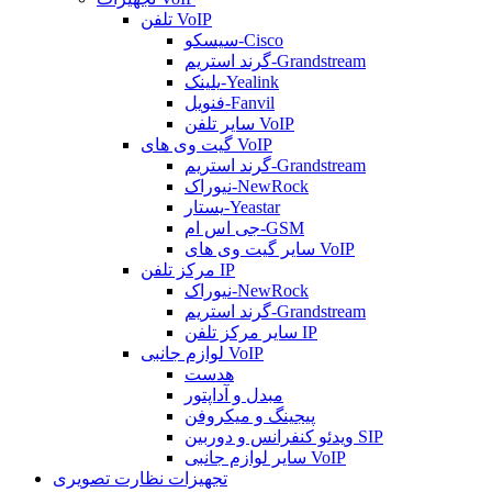
تلفن VoIP
سیسکو-Cisco
گرند استریم-Grandstream
یلینک-Yealink
فنویل-Fanvil
سایر تلفن VoIP
گیت وی های VoIP
گرند استریم-Grandstream
نیوراک-NewRock
یستار-Yeastar
جی اس ام-GSM
سایر گیت وی های VoIP
مرکز تلفن IP
نیوراک-NewRock
گرند استریم-Grandstream
سایر مرکز تلفن IP
لوازم جانبی VoIP
هدست
مبدل و آداپتور
پیجینگ و میکروفن
ویدئو کنفرانس و دوربین SIP
سایر لوازم جانبی VoIP
تجهیزات نظارت تصویری