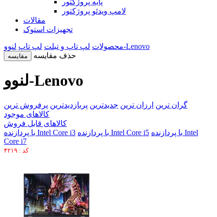
پایه پروژکتور
لامپ ویدئو پروژکتور
مقالات
تجهیزات استوک
لنوو-Lenovo
محصولات
لپ تاپ و تبلت
لپ تاپ
حذف مقایسه
مقایسه
لنوو-Lenovo
گران ترین
ارزان ترین
جدیدترین
پربازدیدترین
پرفروش ترین
کالاهای موجود
کالاهای قابل فروش
با پردازنده Intel
با پردازنده Intel Core i5
با پردازنده Intel Core i3
Core i7
کد : ۴۲۱۹