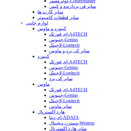
کولرمستر-CoolerMaster
سایر فن پردازنده و کیس
سایر کارت ها
سایر قطعات کامپیوتر
لوازم جانبی
کیبورد و ماوس
ای فورتک-A4TECH
جنیوس-Genius
لاجیتک-Logitech
سایر کی برد و ماوس
کیبورد
ای فورتک-A4TECH
جنیوس-Genius
لاجیتک-Logitech
سایر کی برد
ماوس
ای فورتک-A4TECH
جنیوس-Genius
لاجیتک-Logitech
سایر ماوس
هارد اکسترنال
ای دیتا-ADATA
وسترن دیجیتال-Western
سایر هارد اکسترنال