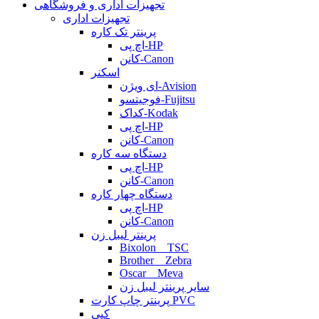
تجهیزات اداری و فروشگاهی
تجهیزات اداری
پرینتر تک کاره
اچ پی-HP
کانن-Canon
اسکنر
ای ویژن-Avision
فوجیتسو-Fujitsu
کداک-Kodak
اچ پی-HP
کانن-Canon
دستگاه سه کاره
اچ پی-HP
کانن-Canon
دستگاه چهار کاره
اچ پی-HP
کانن-Canon
پرینتر لیبل زن
Bixolon _ TSC
Brother _ Zebra
Oscar _ Meva
سایر پرینتر لیبل زن
پرینتر چاپ کارت PVC
کپی