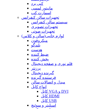
کپی برد
مانیتور لمسی
اسمارت کپ
تجهیزات سالن کنفرانس
سیستم سالن کنفرانس
تجهیزات تصویری
تجهیزات صوتی
لوازم جانبی(سالن و کلاس)
میکروفون
بلندگو
هدست
ضبط کننده
پخش کننده
قلم نوری و صفحه دیجیتال
پرزنتر
گیرنده دیجیتال
فرستنده گیرنده
مبدل و اتصالات سالن
انواع کابل
کابل VGA و DVI
کابل HDMI
کابل USB
اسپلیتر و سوئیچ