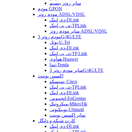
سایر روتر بیسیم
مودم GPON
مودم روتر ADSL/VDSL
دی لینک-DLink
تی پی لینک-TPLink
سایر مودم روتر ADSL/VDSL
مودم روتر 3G/4G/LTE
یوتل-U.Tel
دی لینک-DLink
تی پی لینک-TP Link
هوآوی-Huawei
تندا-Tenda
سایر مودم روتر 3G/4G/LTE
اکسس پوینت
سیسکو- Cisco
تی پی لینک-TPLink
دی لینک-DLink
انجنیوس-EnGenius
میکروتیک-MikroTik
یوبیکیوتی-Ubiquiti
سایر اکسس پوینت
کارت شبکه و دانگل
دی لینک-DLink
تی پی لینک-TPLink