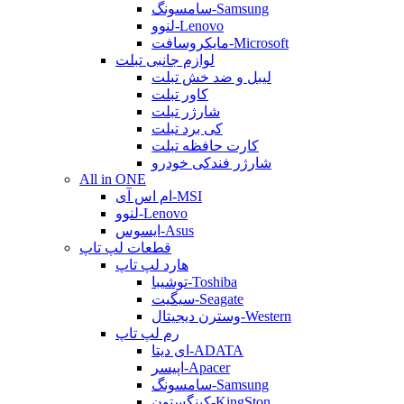
سامسونگ-Samsung
لنوو-Lenovo
مایکروسافت-Microsoft
لوازم جانبی تبلت
لیبل و ضد خش تبلت
کاور تبلت
شارژر تبلت
کی برد تبلت
کارت حافظه تبلت
شارژر فندکی خودرو
All in ONE
ام اس آی-MSI
لنوو-Lenovo
ایسوس-Asus
قطعات لپ تاپ
هارد لپ تاپ
توشیبا-Toshiba
سیگیت-Seagate
وسترن دیجیتال-Western
رم لپ تاپ
ای دیتا-ADATA
اپیسر-Apacer
سامسونگ-Samsung
کینگستون-KingSton