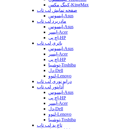
کینگ مکس-KingMax
صفحه نمایش لپ تاپ
ایسوس-Asus
مادربرد لپ تاپ
ایسوس-Asus
ایسر-Acer
اچ پی-HP
باتری لپ تاپ
ایسوس-Asus
ایسر-Acer
اچ پی-HP
توشیبا-Toshiba
دل-Dell
لنوو-Lenovo
درایو نوری لپ تاپ
آداپتور لپ تاپ
ایسوس-Asus
اچ پی-HP
ایسر-Acer
دل-Dell
لنوو-Lenovo
توشیبا-Toshiba
تاچ پد لپ تاپ