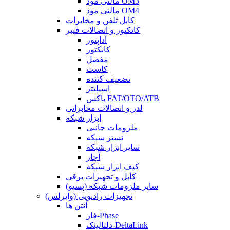
مالتی مود OM3
مالتی مود OM4
کابل تلفن و مخابرات
کانکتور و اتصالات فیبر
آداپتور
کانکتور
مفصل
کاست
تضعیف کننده
اسپلیتر
باکس FAT/OTO/ATB
لدر و اتصالات مخابراتی
ابزار شبکه
ملزومات جانبی
تستر شبکه
سایر ابزار شبکه
آچار
کیف ابزار شبکه
کابل و تجهیزات برقی
سایر ملزومات شبکه (پسیو)
تجهیزات رادیویی (وایرلس)
آنتن ها
فاز-Phase
دلتالینک-DeltaLink