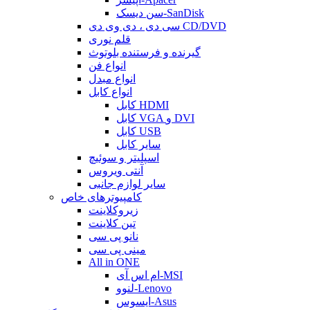
سن دیسک-SanDisk
سی دی ، دی وی دی CD/DVD
قلم نوری
گیرنده و فرستنده بلوتوث
انواع فن
انواع مبدل
انواع کابل
کابل HDMI
کابل VGA و DVI
کابل USB
سایر کابل
اسپلیتر و سوئیچ
آنتی ویروس
سایر لوازم جانبی
کامپیوترهای خاص
زیروکلاینت
تین کلاینت
نانو پی سی
مینی پی سی
All in ONE
ام اس آی-MSI
لنوو-Lenovo
ایسوس-Asus