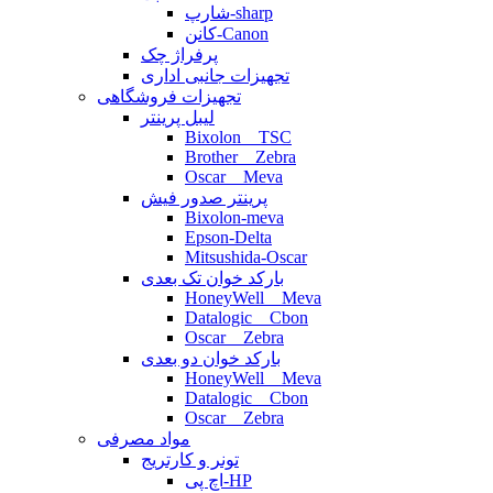
شارپ-sharp
کانن-Canon
پرفراژ چک
تجهیزات جانبی اداری
تجهیزات فروشگاهی
لیبل پرینتر
Bixolon _ TSC
Brother _ Zebra
Oscar _ Meva
پرینتر صدور فیش
Bixolon-meva
Epson-Delta
Mitsushida-Oscar
بارکد خوان تک بعدی
HoneyWell _ Meva
Datalogic _ Cbon
Oscar _ Zebra
بارکد خوان دو بعدی
HoneyWell _ Meva
Datalogic _ Cbon
Oscar _ Zebra
مواد مصرفی
تونر و کارتریج
اچ پی-HP