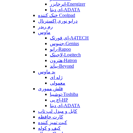
انرجایزر-Energizer
ای دیتا-ADATA
خنک کننده Coolpad
درایو نوری اکسترنال
رم ریدر
ماوس
ای فورتک-A4TECH
جنیوس-Genius
راپو-Rapoo
لاجیتک-Logitech
هترون-Hatron
بیاند-Beyond
پد ماوس
ژله ای
معمولی
فلش مموری
توشیبا-Toshiba
اچ پی-HP
ای دیتا-ADATA
کابل و مبدل لپ تاپ
کارت حافظه
کیت تمیز کننده
کیف و کوله