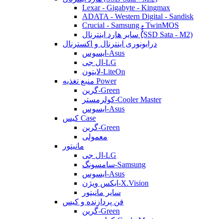
Lexar - Gigabyte - Kingmax
ADATA - Western Digital - Sandisk
Crucial - Samsung - TwinMOS
سایر هارد اینترنال (ُُُِSSD Sata - M2)
درایونوری اینترنال و اکسترنال
ایسوس-Asus
ال جی-LG
لایتون-LiteOn
منبع تغذیه Power
گرین-Green
کولرمستر-Cooler Master
ایسوس-Asus
کیس Case
گرین-Green
معمولی
مانیتور
ال جی-LG
سامسونگ-Samsung
ایسوس-Asus
ایکس ویژن-X.Vision
سایر مانیتور
فن پردازنده و کیس
گرین-Green