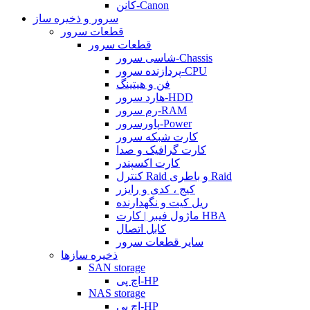
کانن-Canon
سرور و ذخیره ساز
قطعات سرور
قطعات سرور
شاسی سرور-Chassis
پردازنده سرور-CPU
فن و هیتینگ
هارد سرور-HDD
رم سرور-RAM
پاورسرور-Power
کارت شبکه سرور
کارت گرافیک و صدا
کارت اکسپندر
کنترل Raid و باطری Raid
کیج ، کدی و رایزر
ریل کیت و نگهدارنده
ماژول فیبر | کارت HBA
کابل اتصال
سایر قطعات سرور
ذخیره سازها
SAN storage
اچ پی-HP
NAS storage
اچ پی-HP