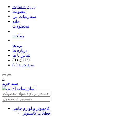
ورود به سایت
عضویت
سفارشات من
خانه
محصولات
مقالات
برندها
درباره ما
تماس با ما
(031)3609
سبد خرید (۰)
۰
سبد خرید
کامپیوتر و لوازم جانبی
قطعات کامپیوتر