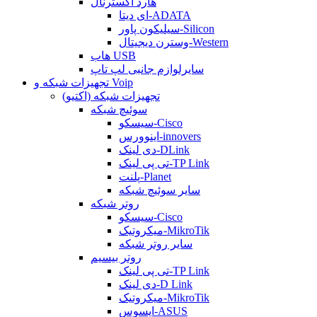
هارد اکسترنال
ای دیتا-ADATA
سیلیکون پاور-Silicon
وسترن دیجیتال-Western
هاب USB
سایرلوازم جانبی لپ تاپ
تجهیزات شبکه و Voip
تجهیزات شبکه (اکتیو)
سوئیچ شبکه
سیسکو-Cisco
اینوورس-innovers
دی لینک-DLink
تی پی لینک-TP Link
پلنت-Planet
سایر سوئیچ شبکه
روتر شبکه
سیسکو-Cisco
میکروتیک-MikroTik
سایر روتر شبکه
روتر بیسیم
تی پی لینک-TP Link
دی لینک-D Link
میکروتیک-MikroTik
ایسوس-ASUS