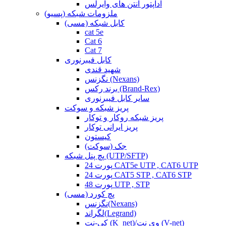
آداپتور آنتن های وایرلس
ملزومات شبکه (پسیو)
کابل شبکه (مسی)
cat 5e
Cat 6
Cat 7
کابل فیبرنوری
شهید قندی
نگزنس (Nexans)
برند رکس (Brand-Rex)
سایر کابل فیبرنوری
پریز شبکه و سوکت
پریز شبکه روکار و توکار
پریز ایرانی توکار
کیستون
جک (سوکت)
پچ پنل شبکه (UTP/SFTP)
24 پورت CAT5e UTP , CAT6 UTP
24 پورت CAT5 STP , CAT6 STP
48 پورت UTP , STP
پچ کورد (مسی)
نگزنس(Nexans)
لگراند(Legrand)
کی-نت (K_net)/وی نت (V-net)