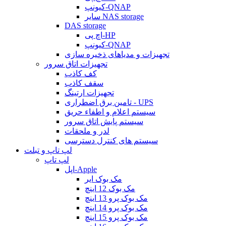
کیونپ-QNAP
سایر NAS storage
DAS storage
اچ پی-HP
کیونپ-QNAP
تجهیزات و مدیاهای ذخیره سازی
تجهیزات اتاق سرور
کف کاذب
سقف کاذب
تجهیزات ارتینگ
تامین برق اضطراری - UPS
سیستم اعلام و اطفاء حریق
سیستم پایش اتاق سرور
لدر و ملحقات
سیستم های کنترل دسترسی
لپ تاپ و تبلت
لپ تاپ
اپل-Apple
مک بوک ایر
مک بوک 12 اینچ
مک بوک پرو 13 اینچ
مک بوک پرو 14 اینچ
مک بوک پرو 15 اینچ