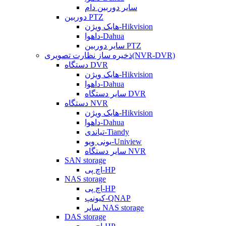
سایر دوربین دام
دوربین PTZ
هایک ویژن-Hikvision
داهوا-Dahua
سایر دوربین PTZ
ذخیره ساز نظارت تصویری(NVR-DVR)
دستگاه DVR
هایک ویژن-Hikvision
داهوا-Dahua
سایر دستگاه DVR
دستگاه NVR
هایک ویژن-Hikvision
داهوا-Dahua
تیاندی-Tiandy
یونی ویو-Uniview
سایر دستگاه NVR
SAN storage
اچ پی-HP
NAS storage
اچ پی-HP
کیونپ-QNAP
سایر NAS storage
DAS storage