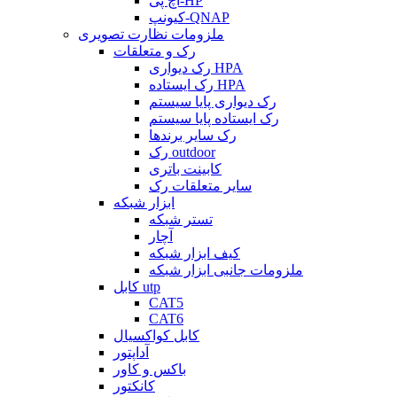
اچ پی-HP
کیونپ-QNAP
ملزومات نظارت تصویری
رک و متعلقات
رک دیواری HPA
رک ایستاده HPA
رک دیواری پایا سیستم
رک ایستاده پایا سیستم
رک سایر برندها
رک outdoor
کابینت باتری
سایر متعلقات رک
ابزار شبکه
تستر شبکه
آچار
کیف ابزار شبکه
ملزومات جانبی ابزار شبکه
کابل utp
CAT5
CAT6
کابل کواکسیال
آداپتور
باکس و کاور
کانکتور