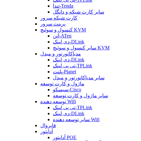
تندا-Tenda
سایر کارت شبکه و دانگل
کارت شبکه سرور
پرینت سرور
کنسول و سوئیچ KVM
آتن-ATen
دی لینک-DLink
سایر کنسول و سوئیچ KVM
مدیاکانورتور و مبدل
دی لینک-DLink
تی پی لینک-TPLink
پلنت-Planet
سایر مدیاکانورتور و مبدل
ماژول و کارت توسعه
سیسکو-Cisco
سایر ماژول و کارت توسعه
توسعه دهنده Wifi
تی پی لینک-TPLink
دی لینک-DLink
سایر توسعه دهنده Wifi
فایروال
آداپتور
آداپتور POE