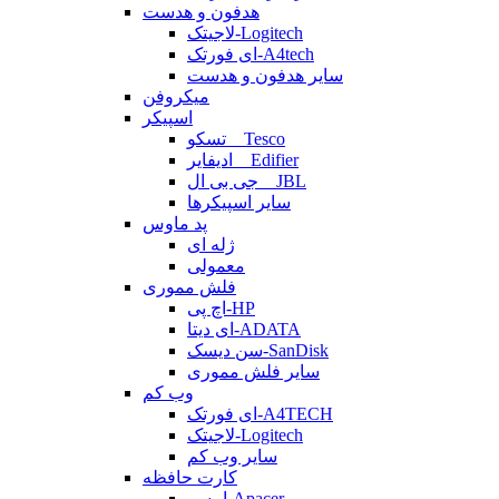
هدفون و هدست
لاجیتک-Logitech
ای فورتک-A4tech
سایر هدفون و هدست
میکروفن
اسپیکر
تسکو _ Tesco
ادیفایر _ Edifier
جی بی ال _ JBL
سایر اسپیکرها
پد ماوس
ژله ای
معمولی
فلش مموری
اچ پی-HP
ای دیتا-ADATA
سن دیسک-SanDisk
سایر فلش مموری
وب کم
ای فورتک-A4TECH
لاجیتک-Logitech
سایر وب کم
کارت حافظه
اپیسر-Apacer