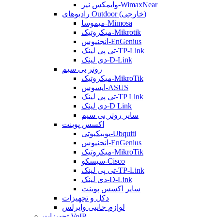
وایمکس نیر-WimaxNear
رادیوهای Outdoor (خارجی)
میموسا-Mimosa
میکروتیک-Mikrotik
انجنیوس-EnGenius
تی پی لینک-TP-Link
دی لینک-D-Link
روتر بی سیم
میکروتیک-MikroTik
ایسوس-ASUS
تی پی لینک-TP Link
دی لینک-D Link
سایر روتر بی سیم
اکسس پوینت
یوبیکیوتی-Ubquiti
انجنیوس-EnGenius
میکروتیک-MikroTik
سیسکو-Cisco
تی پی لینک-TP-Link
دی لینک-D-Link
سایر اکسس پوینت
دکل و تجهیزات
لوازم جانبی وایرلس
تجهیزات VoIP