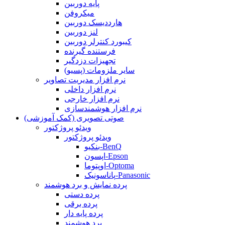
پایه دوربین
میکروفن
هارددیسک دوربین
لنز دوربین
کیبورد کنترلر دوربین
فرستنده گیرنده
تجهیزات دزدگیر
سایر ملزومات (پسیو)
نرم افزار مدیریت تصاویر
نرم افزار داخلی
نرم افزار خارجی
نرم افزار هوشمندسازی
صوتی تصویری (کمک آموزشی)
ویدئو پروژکتور
ویدئو پروژکتور
بنکیو-BenQ
اپسون-Epson
اوپتوما-Optoma
پاناسونیک-Panasonic
پرده نمایش و برد هوشمند
پرده دستی
پرده برقی
پرده پایه دار
برد هوشمند