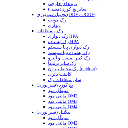
برندهای خارجی
سایر پچ کورد (مسی)
پچ پنل فیبرنوری (ODF , OCDF)
رک مونت
دیواری
رک و متعلقات
رک دیواری HPA
رک ایستاده HPA
رک دیواری پایا سیستم
رک ایستاده پایا سیستم
رک کبیر صنعت و آلترو
رک سایر برندها
رک محیط بیرون (outdoor)
کابینت باتری
سایر متعلقات رک
پچ کورد (فیبر نوری)
سینگل مود
مالتی مود OM2
مالتی مود OM3
مالتی مود OM4
پیگتیل (فیبر نوری)
سینگل مود
مالتی مود OM2