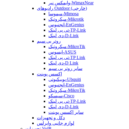
وایمکس نیر-WimaxNear
رادیوهای Outdoor (خارجی)
میموسا-Mimosa
میکروتیک-Mikrotik
انجنیوس-EnGenius
تی پی لینک-TP-Link
دی لینک-D-Link
روتر بی سیم
میکروتیک-MikroTik
ایسوس-ASUS
تی پی لینک-TP Link
دی لینک-D Link
سایر روتر بی سیم
اکسس پوینت
یوبیکیوتی-Ubquiti
انجنیوس-EnGenius
میکروتیک-MikroTik
سیسکو-Cisco
تی پی لینک-TP-Link
دی لینک-D-Link
سایر اکسس پوینت
دکل و تجهیزات
لوازم جانبی وایرلس
تجهیزات VoIP