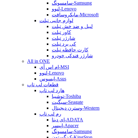
سامسونگ-Samsung
لنوو-Lenovo
مایکروسافت-Microsoft
لوازم جانبی تبلت
لیبل و ضد خش تبلت
کاور تبلت
شارژر تبلت
کی برد تبلت
کارت حافظه تبلت
شارژر فندکی خودرو
All in ONE
ام اس آی-MSI
لنوو-Lenovo
ایسوس-Asus
قطعات لپ تاپ
هارد لپ تاپ
توشیبا-Toshiba
سیگیت-Seagate
وسترن دیجیتال-Western
رم لپ تاپ
ای دیتا-ADATA
اپیسر-Apacer
سامسونگ-Samsung
کینگستون-KingSton