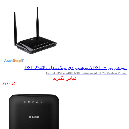
مودم روتر +ADSL2 بی‌سیم دی لینک مدل DSL-2740U
D-Link DSL-2740U N300 Wireless ADSL2+ Modem Router
تماس بگیرید
کد : ۸۷۸