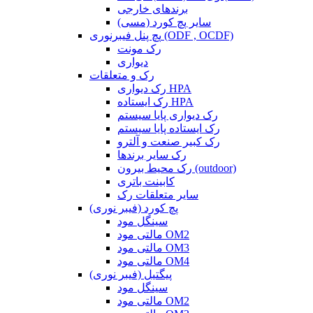
برندهای خارجی
سایر پچ کورد (مسی)
پچ پنل فیبرنوری (ODF , OCDF)
رک مونت
دیواری
رک و متعلقات
رک دیواری HPA
رک ایستاده HPA
رک دیواری پایا سیستم
رک ایستاده پایا سیستم
رک کبیر صنعت و آلترو
رک سایر برندها
رک محیط بیرون (outdoor)
کابینت باتری
سایر متعلقات رک
پچ کورد (فیبر نوری)
سینگل مود
مالتی مود OM2
مالتی مود OM3
مالتی مود OM4
پیگتیل (فیبر نوری)
سینگل مود
مالتی مود OM2