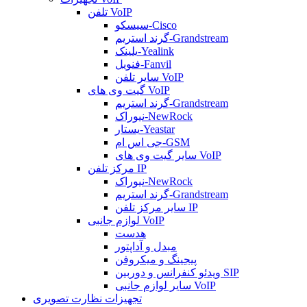
تلفن VoIP
سیسکو-Cisco
گرند استریم-Grandstream
یلینک-Yealink
فنویل-Fanvil
سایر تلفن VoIP
گیت وی های VoIP
گرند استریم-Grandstream
نیوراک-NewRock
یستار-Yeastar
جی اس ام-GSM
سایر گیت وی های VoIP
مرکز تلفن IP
نیوراک-NewRock
گرند استریم-Grandstream
سایر مرکز تلفن IP
لوازم جانبی VoIP
هدست
مبدل و آداپتور
پیجینگ و میکروفن
ویدئو کنفرانس و دوربین SIP
سایر لوازم جانبی VoIP
تجهیزات نظارت تصویری