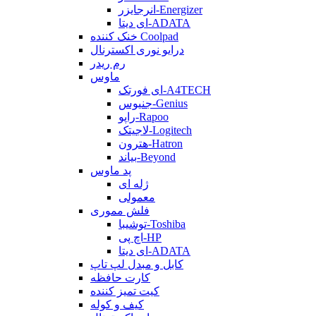
انرجایزر-Energizer
ای دیتا-ADATA
خنک کننده Coolpad
درایو نوری اکسترنال
رم ریدر
ماوس
ای فورتک-A4TECH
جنیوس-Genius
راپو-Rapoo
لاجیتک-Logitech
هترون-Hatron
بیاند-Beyond
پد ماوس
ژله ای
معمولی
فلش مموری
توشیبا-Toshiba
اچ پی-HP
ای دیتا-ADATA
کابل و مبدل لپ تاپ
کارت حافظه
کیت تمیز کننده
کیف و کوله