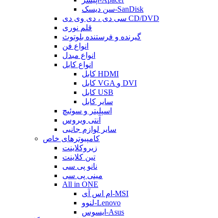
سن دیسک-SanDisk
سی دی ، دی وی دی CD/DVD
قلم نوری
گیرنده و فرستنده بلوتوث
انواع فن
انواع مبدل
انواع کابل
کابل HDMI
کابل VGA و DVI
کابل USB
سایر کابل
اسپلیتر و سوئیچ
آنتی ویروس
سایر لوازم جانبی
کامپیوترهای خاص
زیروکلاینت
تین کلاینت
نانو پی سی
مینی پی سی
All in ONE
ام اس آی-MSI
لنوو-Lenovo
ایسوس-Asus