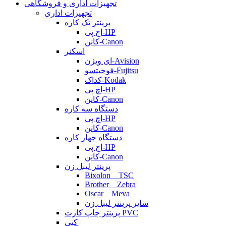
تجهیزات اداری و فروشگاهی
تجهیزات اداری
پرینتر تک کاره
اچ پی-HP
کانن-Canon
اسکنر
ای ویژن-Avision
فوجیتسو-Fujitsu
کداک-Kodak
اچ پی-HP
کانن-Canon
دستگاه سه کاره
اچ پی-HP
کانن-Canon
دستگاه چهار کاره
اچ پی-HP
کانن-Canon
پرینتر لیبل زن
Bixolon _ TSC
Brother _ Zebra
Oscar _ Meva
سایر پرینتر لیبل زن
پرینتر چاپ کارت PVC
کپی