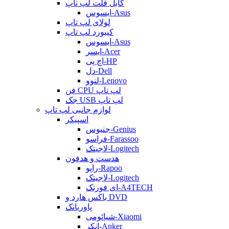
کابل فلت لپ تاپ
ایسوس-Asus
لولای لپ تاپ
کیبورد لپ تاپ
ایسوس-Asus
ایسر-Acer
اچ پی-HP
دل-Dell
لنوو-Lenovo
فن CPU لپ تاپ
جک USB لپ تاپ
لوازم جانبی لپ تاپ
اسپیکر
جنیوس-Genius
فراسو-Farassoo
لاجیتک-Logitech
هدست و هدفون
راپو-Rapoo
لاجیتک-Logitech
ای فورتک-A4TECH
باکس هارد و DVD
پاوربانک
شیائومی-Xiaomi
انکر-Anker