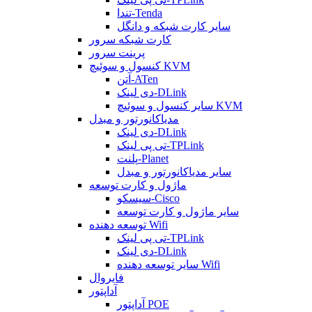
تندا-Tenda
سایر کارت شبکه و دانگل
کارت شبکه سرور
پرینت سرور
کنسول و سوئیچ KVM
آتن-ATen
دی لینک-DLink
سایر کنسول و سوئیچ KVM
مدیاکانورتور و مبدل
دی لینک-DLink
تی پی لینک-TPLink
پلنت-Planet
سایر مدیاکانورتور و مبدل
ماژول و کارت توسعه
سیسکو-Cisco
سایر ماژول و کارت توسعه
توسعه دهنده Wifi
تی پی لینک-TPLink
دی لینک-DLink
سایر توسعه دهنده Wifi
فایروال
آداپتور
آداپتور POE