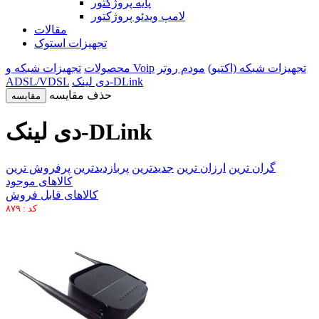
پایه پروژکتور
لامپ ویدئو پروژکتور
مقالات
تجهیزات استوک
تجهیزات شبکه (اکتیو)
مودم روتر
تجهیزات شبکه و Voip
محصولات
دی لینک-DLink
ADSL/VDSL
حذف مقایسه
مقایسه
دی لینک-DLink
گران ترین
ارزان ترین
جدیدترین
پربازدیدترین
پرفروش ترین
کالاهای موجود
کالاهای قابل فروش
کد : ۸۷۹