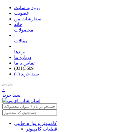
ورود به سایت
عضویت
سفارشات من
خانه
محصولات
مقالات
برندها
درباره ما
تماس با ما
(031)3609
سبد خرید (۰)
۰
سبد خرید
کامپیوتر و لوازم جانبی
قطعات کامپیوتر