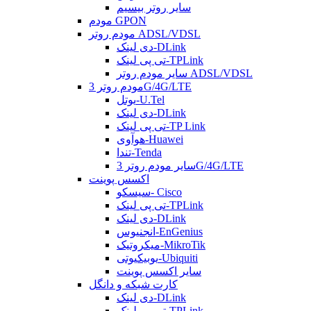
سایر روتر بیسیم
مودم GPON
مودم روتر ADSL/VDSL
دی لینک-DLink
تی پی لینک-TPLink
سایر مودم روتر ADSL/VDSL
مودم روتر 3G/4G/LTE
یوتل-U.Tel
دی لینک-DLink
تی پی لینک-TP Link
هوآوی-Huawei
تندا-Tenda
سایر مودم روتر 3G/4G/LTE
اکسس پوینت
سیسکو- Cisco
تی پی لینک-TPLink
دی لینک-DLink
انجنیوس-EnGenius
میکروتیک-MikroTik
یوبیکیوتی-Ubiquiti
سایر اکسس پوینت
کارت شبکه و دانگل
دی لینک-DLink
تی پی لینک-TPLink