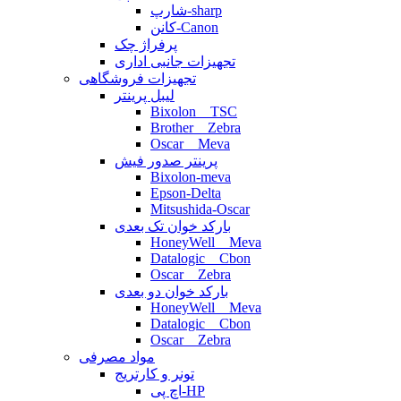
شارپ-sharp
کانن-Canon
پرفراژ چک
تجهیزات جانبی اداری
تجهیزات فروشگاهی
لیبل پرینتر
Bixolon _ TSC
Brother _ Zebra
Oscar _ Meva
پرینتر صدور فیش
Bixolon-meva
Epson-Delta
Mitsushida-Oscar
بارکد خوان تک بعدی
HoneyWell _ Meva
Datalogic _ Cbon
Oscar _ Zebra
بارکد خوان دو بعدی
HoneyWell _ Meva
Datalogic _ Cbon
Oscar _ Zebra
مواد مصرفی
تونر و کارتریج
اچ پی-HP