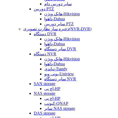
سایر دوربین دام
دوربین PTZ
هایک ویژن-Hikvision
داهوا-Dahua
سایر دوربین PTZ
ذخیره ساز نظارت تصویری(NVR-DVR)
دستگاه DVR
هایک ویژن-Hikvision
داهوا-Dahua
سایر دستگاه DVR
دستگاه NVR
هایک ویژن-Hikvision
داهوا-Dahua
تیاندی-Tiandy
یونی ویو-Uniview
سایر دستگاه NVR
SAN storage
اچ پی-HP
NAS storage
اچ پی-HP
کیونپ-QNAP
سایر NAS storage
DAS storage