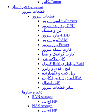
کانن-Canon
سرور و ذخیره ساز
قطعات سرور
قطعات سرور
شاسی سرور-Chassis
پردازنده سرور-CPU
فن و هیتینگ
هارد سرور-HDD
رم سرور-RAM
پاورسرور-Power
کارت شبکه سرور
کارت گرافیک و صدا
کارت اکسپندر
کنترل Raid و باطری Raid
کیج ، کدی و رایزر
ریل کیت و نگهدارنده
ماژول فیبر | کارت HBA
کابل اتصال
سایر قطعات سرور
ذخیره سازها
SAN storage
اچ پی-HP
NAS storage
اچ پی-HP