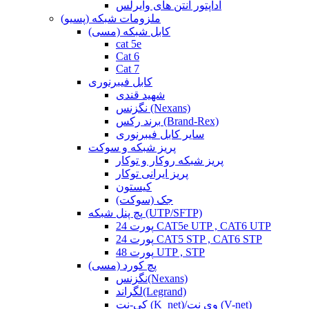
آداپتور آنتن های وایرلس
ملزومات شبکه (پسیو)
کابل شبکه (مسی)
cat 5e
Cat 6
Cat 7
کابل فیبرنوری
شهید قندی
نگزنس (Nexans)
برند رکس (Brand-Rex)
سایر کابل فیبرنوری
پریز شبکه و سوکت
پریز شبکه روکار و توکار
پریز ایرانی توکار
کیستون
جک (سوکت)
پچ پنل شبکه (UTP/SFTP)
24 پورت CAT5e UTP , CAT6 UTP
24 پورت CAT5 STP , CAT6 STP
48 پورت UTP , STP
پچ کورد (مسی)
نگزنس(Nexans)
لگراند(Legrand)
کی-نت (K_net)/وی نت (V-net)