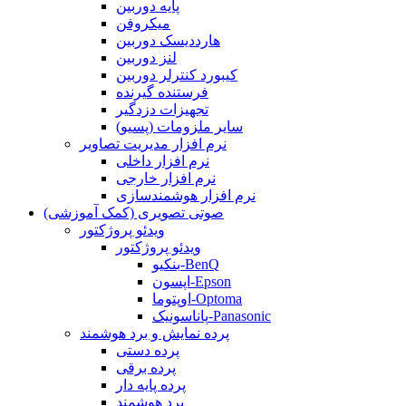
پایه دوربین
میکروفن
هارددیسک دوربین
لنز دوربین
کیبورد کنترلر دوربین
فرستنده گیرنده
تجهیزات دزدگیر
سایر ملزومات (پسیو)
نرم افزار مدیریت تصاویر
نرم افزار داخلی
نرم افزار خارجی
نرم افزار هوشمندسازی
صوتی تصویری (کمک آموزشی)
ویدئو پروژکتور
ویدئو پروژکتور
بنکیو-BenQ
اپسون-Epson
اوپتوما-Optoma
پاناسونیک-Panasonic
پرده نمایش و برد هوشمند
پرده دستی
پرده برقی
پرده پایه دار
برد هوشمند