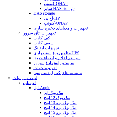
کیونپ-QNAP
سایر NAS storage
DAS storage
اچ پی-HP
کیونپ-QNAP
تجهیزات و مدیاهای ذخیره سازی
تجهیزات اتاق سرور
کف کاذب
سقف کاذب
تجهیزات ارتینگ
تامین برق اضطراری - UPS
سیستم اعلام و اطفاء حریق
سیستم پایش اتاق سرور
لدر و ملحقات
سیستم های کنترل دسترسی
لپ تاپ و تبلت
لپ تاپ
اپل-Apple
مک بوک ایر
مک بوک 12 اینچ
مک بوک پرو 13 اینچ
مک بوک پرو 14 اینچ
مک بوک پرو 15 اینچ