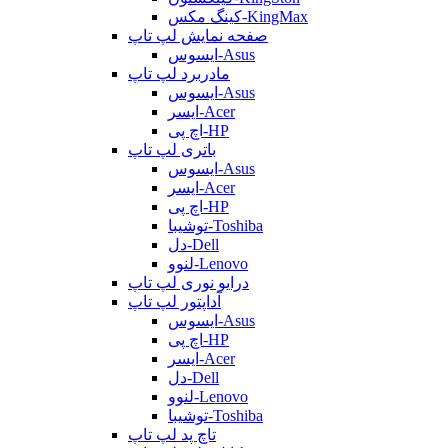
کینگ مکس-KingMax
صفحه نمایش لپ تاپ
ایسوس-Asus
مادربرد لپ تاپ
ایسوس-Asus
ایسر-Acer
اچ پی-HP
باتری لپ تاپ
ایسوس-Asus
ایسر-Acer
اچ پی-HP
توشیبا-Toshiba
دل-Dell
لنوو-Lenovo
درایو نوری لپ تاپ
آداپتور لپ تاپ
ایسوس-Asus
اچ پی-HP
ایسر-Acer
دل-Dell
لنوو-Lenovo
توشیبا-Toshiba
تاچ پد لپ تاپ