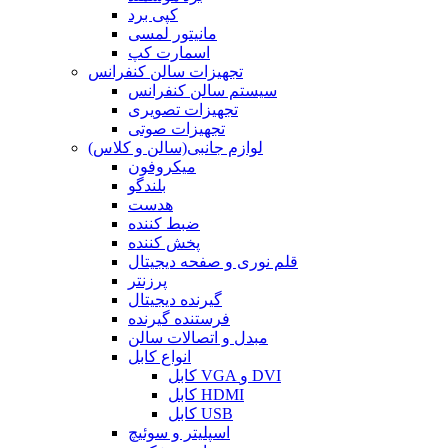
کپی برد
مانیتور لمسی
اسمارت کپ
تجهیزات سالن کنفرانس
سیستم سالن کنفرانس
تجهیزات تصویری
تجهیزات صوتی
لوازم جانبی(سالن و کلاس)
میکروفون
بلندگو
هدست
ضبط کننده
پخش کننده
قلم نوری و صفحه دیجیتال
پرزنتر
گیرنده دیجیتال
فرستنده گیرنده
مبدل و اتصالات سالن
انواع کابل
کابل VGA و DVI
کابل HDMI
کابل USB
اسپلیتر و سوئیچ