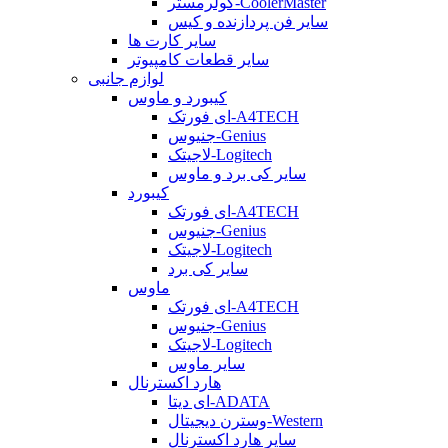
کولرمستر-CoolerMaster
سایر فن پردازنده و کیس
سایر کارت ها
سایر قطعات کامپیوتر
لوازم جانبی
کیبورد و ماوس
ای فورتک-A4TECH
جنیوس-Genius
لاجیتک-Logitech
سایر کی برد و ماوس
کیبورد
ای فورتک-A4TECH
جنیوس-Genius
لاجیتک-Logitech
سایر کی برد
ماوس
ای فورتک-A4TECH
جنیوس-Genius
لاجیتک-Logitech
سایر ماوس
هارد اکسترنال
ای دیتا-ADATA
وسترن دیجیتال-Western
سایر هارد اکسترنال