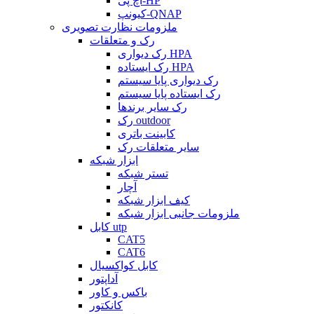
اچ پی-HP
کیونپ-QNAP
ملزومات نظارت تصویری
رک و متعلقات
رک دیواری HPA
رک ایستاده HPA
رک دیواری پایا سیستم
رک ایستاده پایا سیستم
رک سایر برندها
رک outdoor
کابینت باتری
سایر متعلقات رک
ابزار شبکه
تستر شبکه
آچار
کیف ابزار شبکه
ملزومات جانبی ابزار شبکه
کابل utp
CAT5
CAT6
کابل کواکسیال
آداپتور
باکس و کاور
کانکتور