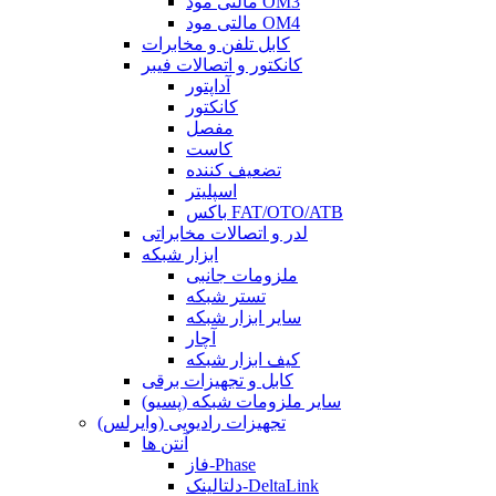
مالتی مود OM3
مالتی مود OM4
کابل تلفن و مخابرات
کانکتور و اتصالات فیبر
آداپتور
کانکتور
مفصل
کاست
تضعیف کننده
اسپلیتر
باکس FAT/OTO/ATB
لدر و اتصالات مخابراتی
ابزار شبکه
ملزومات جانبی
تستر شبکه
سایر ابزار شبکه
آچار
کیف ابزار شبکه
کابل و تجهیزات برقی
سایر ملزومات شبکه (پسیو)
تجهیزات رادیویی (وایرلس)
آنتن ها
فاز-Phase
دلتالینک-DeltaLink