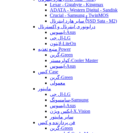
Lexar - Gigabyte - Kingmax
ADATA - Western Digital - Sandisk
Crucial - Samsung - TwinMOS
سایر هارد اینترنال (ُُُِSSD Sata - M2)
درایونوری اینترنال و اکسترنال
ایسوس-Asus
ال جی-LG
لایتون-LiteOn
منبع تغذیه Power
گرین-Green
کولرمستر-Cooler Master
ایسوس-Asus
کیس Case
گرین-Green
معمولی
مانیتور
ال جی-LG
سامسونگ-Samsung
ایسوس-Asus
ایکس ویژن-X.Vision
سایر مانیتور
فن پردازنده و کیس
گرین-Green