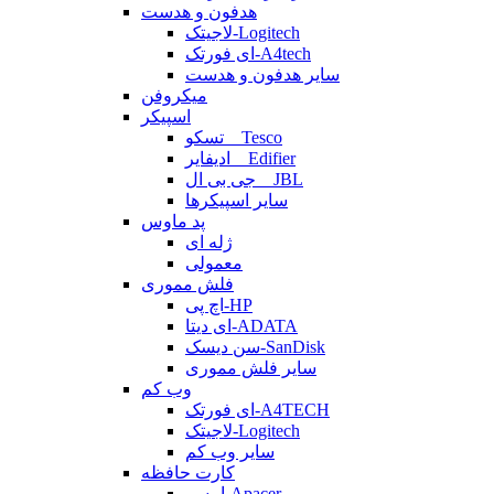
هدفون و هدست
لاجیتک-Logitech
ای فورتک-A4tech
سایر هدفون و هدست
میکروفن
اسپیکر
تسکو _ Tesco
ادیفایر _ Edifier
جی بی ال _ JBL
سایر اسپیکرها
پد ماوس
ژله ای
معمولی
فلش مموری
اچ پی-HP
ای دیتا-ADATA
سن دیسک-SanDisk
سایر فلش مموری
وب کم
ای فورتک-A4TECH
لاجیتک-Logitech
سایر وب کم
کارت حافظه
اپیسر-Apacer