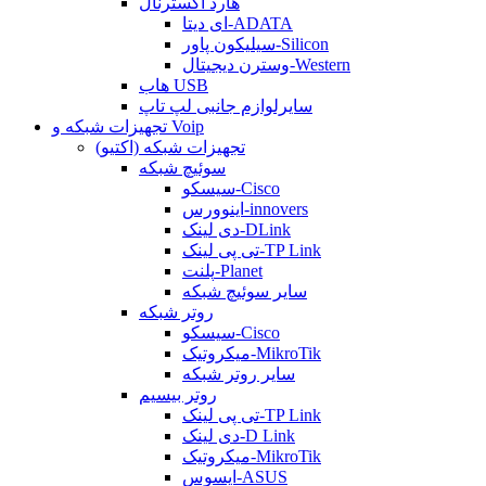
هارد اکسترنال
ای دیتا-ADATA
سیلیکون پاور-Silicon
وسترن دیجیتال-Western
هاب USB
سایرلوازم جانبی لپ تاپ
تجهیزات شبکه و Voip
تجهیزات شبکه (اکتیو)
سوئیچ شبکه
سیسکو-Cisco
اینوورس-innovers
دی لینک-DLink
تی پی لینک-TP Link
پلنت-Planet
سایر سوئیچ شبکه
روتر شبکه
سیسکو-Cisco
میکروتیک-MikroTik
سایر روتر شبکه
روتر بیسیم
تی پی لینک-TP Link
دی لینک-D Link
میکروتیک-MikroTik
ایسوس-ASUS