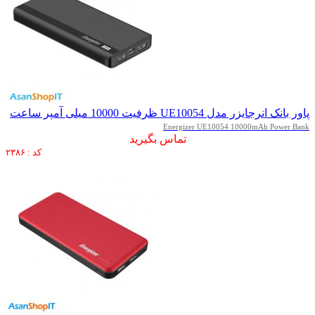
پاور بانک انرجایزر مدل UE10054 ظرفیت 10000 میلی آمپر ساعت
Energizer UE10054 10000mAh Power Bank
تماس بگیرید
کد : ۲۳۸۶