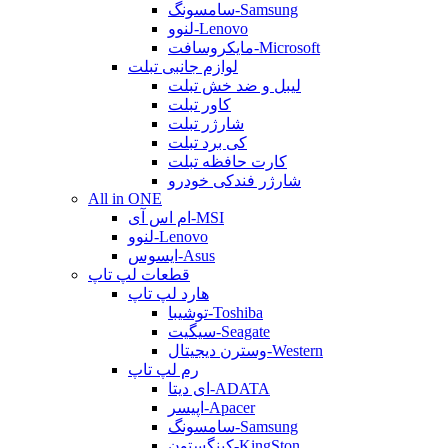
سامسونگ-Samsung
لنوو-Lenovo
مایکروسافت-Microsoft
لوازم جانبی تبلت
لیبل و ضد خش تبلت
کاور تبلت
شارژر تبلت
کی برد تبلت
کارت حافظه تبلت
شارژر فندکی خودرو
All in ONE
ام اس آی-MSI
لنوو-Lenovo
ایسوس-Asus
قطعات لپ تاپ
هارد لپ تاپ
توشیبا-Toshiba
سیگیت-Seagate
وسترن دیجیتال-Western
رم لپ تاپ
ای دیتا-ADATA
اپیسر-Apacer
سامسونگ-Samsung
کینگستون-KingSton