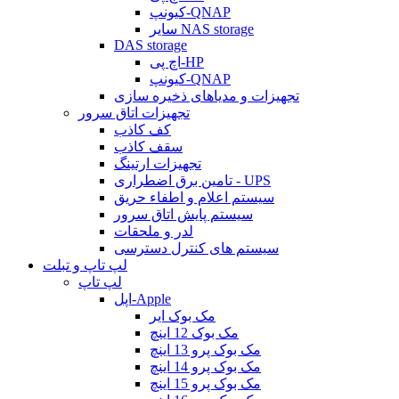
کیونپ-QNAP
سایر NAS storage
DAS storage
اچ پی-HP
کیونپ-QNAP
تجهیزات و مدیاهای ذخیره سازی
تجهیزات اتاق سرور
کف کاذب
سقف کاذب
تجهیزات ارتینگ
تامین برق اضطراری - UPS
سیستم اعلام و اطفاء حریق
سیستم پایش اتاق سرور
لدر و ملحقات
سیستم های کنترل دسترسی
لپ تاپ و تبلت
لپ تاپ
اپل-Apple
مک بوک ایر
مک بوک 12 اینچ
مک بوک پرو 13 اینچ
مک بوک پرو 14 اینچ
مک بوک پرو 15 اینچ