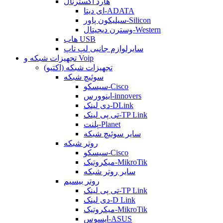
هارد اکسترنال
ای دیتا-ADATA
سیلیکون پاور-Silicon
وسترن دیجیتال-Western
هاب USB
سایرلوازم جانبی لپ تاپ
تجهیزات شبکه و Voip
تجهیزات شبکه (اکتیو)
سوئیچ شبکه
سیسکو-Cisco
اینوورس-innovers
دی لینک-DLink
تی پی لینک-TP Link
پلنت-Planet
سایر سوئیچ شبکه
روتر شبکه
سیسکو-Cisco
میکروتیک-MikroTik
سایر روتر شبکه
روتر بیسیم
تی پی لینک-TP Link
دی لینک-D Link
میکروتیک-MikroTik
ایسوس-ASUS