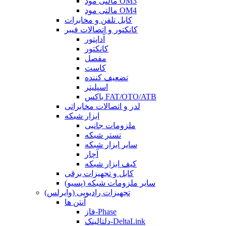
مالتی مود OM3
مالتی مود OM4
کابل تلفن و مخابرات
کانکتور و اتصالات فیبر
آداپتور
کانکتور
مفصل
کاست
تضعیف کننده
اسپلیتر
باکس FAT/OTO/ATB
لدر و اتصالات مخابراتی
ابزار شبکه
ملزومات جانبی
تستر شبکه
سایر ابزار شبکه
آچار
کیف ابزار شبکه
کابل و تجهیزات برقی
سایر ملزومات شبکه (پسیو)
تجهیزات رادیویی (وایرلس)
آنتن ها
فاز-Phase
دلتالینک-DeltaLink