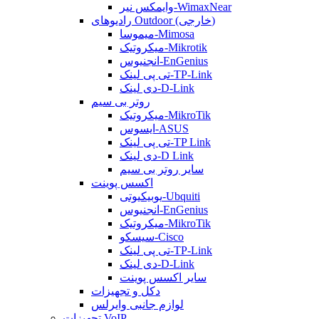
وایمکس نیر-WimaxNear
رادیوهای Outdoor (خارجی)
میموسا-Mimosa
میکروتیک-Mikrotik
انجنیوس-EnGenius
تی پی لینک-TP-Link
دی لینک-D-Link
روتر بی سیم
میکروتیک-MikroTik
ایسوس-ASUS
تی پی لینک-TP Link
دی لینک-D Link
سایر روتر بی سیم
اکسس پوینت
یوبیکیوتی-Ubquiti
انجنیوس-EnGenius
میکروتیک-MikroTik
سیسکو-Cisco
تی پی لینک-TP-Link
دی لینک-D-Link
سایر اکسس پوینت
دکل و تجهیزات
لوازم جانبی وایرلس
تجهیزات VoIP