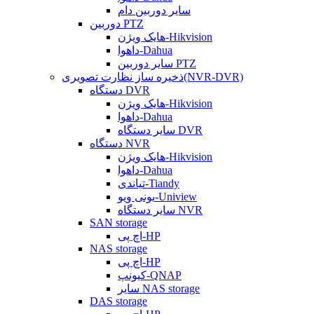
سایر دوربین دام
دوربین PTZ
هایک ویژن-Hikvision
داهوا-Dahua
سایر دوربین PTZ
ذخیره ساز نظارت تصویری(NVR-DVR)
دستگاه DVR
هایک ویژن-Hikvision
داهوا-Dahua
سایر دستگاه DVR
دستگاه NVR
هایک ویژن-Hikvision
داهوا-Dahua
تیاندی-Tiandy
یونی ویو-Uniview
سایر دستگاه NVR
SAN storage
اچ پی-HP
NAS storage
اچ پی-HP
کیونپ-QNAP
سایر NAS storage
DAS storage