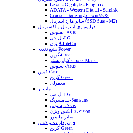
Lexar - Gigabyte - Kingmax
ADATA - Western Digital - Sandisk
Crucial - Samsung - TwinMOS
سایر هارد اینترنال (ُُُِSSD Sata - M2)
درایونوری اینترنال و اکسترنال
ایسوس-Asus
ال جی-LG
لایتون-LiteOn
منبع تغذیه Power
گرین-Green
کولرمستر-Cooler Master
ایسوس-Asus
کیس Case
گرین-Green
معمولی
مانیتور
ال جی-LG
سامسونگ-Samsung
ایسوس-Asus
ایکس ویژن-X.Vision
سایر مانیتور
فن پردازنده و کیس
گرین-Green