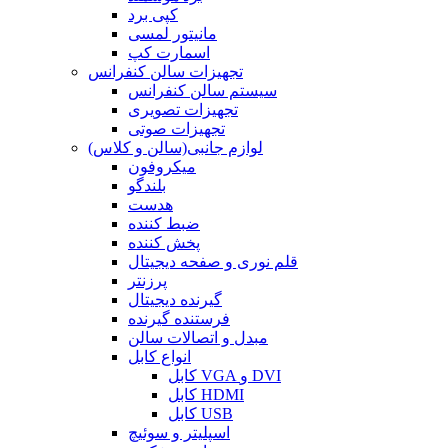
کپی برد
مانیتور لمسی
اسمارت کپ
تجهیزات سالن کنفرانس
سیستم سالن کنفرانس
تجهیزات تصویری
تجهیزات صوتی
لوازم جانبی(سالن و کلاس)
میکروفون
بلندگو
هدست
ضبط کننده
پخش کننده
قلم نوری و صفحه دیجیتال
پرزنتر
گیرنده دیجیتال
فرستنده گیرنده
مبدل و اتصالات سالن
انواع کابل
کابل VGA و DVI
کابل HDMI
کابل USB
اسپلیتر و سوئیچ