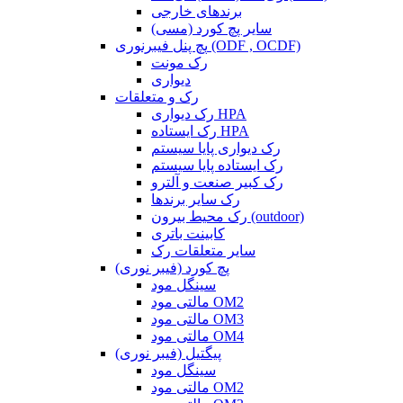
برندهای خارجی
سایر پچ کورد (مسی)
پچ پنل فیبرنوری (ODF , OCDF)
رک مونت
دیواری
رک و متعلقات
رک دیواری HPA
رک ایستاده HPA
رک دیواری پایا سیستم
رک ایستاده پایا سیستم
رک کبیر صنعت و آلترو
رک سایر برندها
رک محیط بیرون (outdoor)
کابینت باتری
سایر متعلقات رک
پچ کورد (فیبر نوری)
سینگل مود
مالتی مود OM2
مالتی مود OM3
مالتی مود OM4
پیگتیل (فیبر نوری)
سینگل مود
مالتی مود OM2