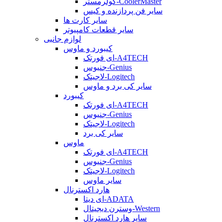
کولرمستر-CoolerMaster
سایر فن پردازنده و کیس
سایر کارت ها
سایر قطعات کامپیوتر
لوازم جانبی
کیبورد و ماوس
ای فورتک-A4TECH
جنیوس-Genius
لاجیتک-Logitech
سایر کی برد و ماوس
کیبورد
ای فورتک-A4TECH
جنیوس-Genius
لاجیتک-Logitech
سایر کی برد
ماوس
ای فورتک-A4TECH
جنیوس-Genius
لاجیتک-Logitech
سایر ماوس
هارد اکسترنال
ای دیتا-ADATA
وسترن دیجیتال-Western
سایر هارد اکسترنال