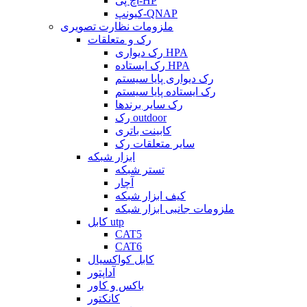
اچ پی-HP
کیونپ-QNAP
ملزومات نظارت تصویری
رک و متعلقات
رک دیواری HPA
رک ایستاده HPA
رک دیواری پایا سیستم
رک ایستاده پایا سیستم
رک سایر برندها
رک outdoor
کابینت باتری
سایر متعلقات رک
ابزار شبکه
تستر شبکه
آچار
کیف ابزار شبکه
ملزومات جانبی ابزار شبکه
کابل utp
CAT5
CAT6
کابل کواکسیال
آداپتور
باکس و کاور
کانکتور