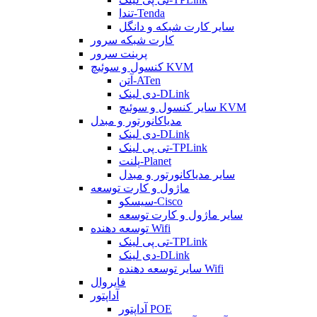
تندا-Tenda
سایر کارت شبکه و دانگل
کارت شبکه سرور
پرینت سرور
کنسول و سوئیچ KVM
آتن-ATen
دی لینک-DLink
سایر کنسول و سوئیچ KVM
مدیاکانورتور و مبدل
دی لینک-DLink
تی پی لینک-TPLink
پلنت-Planet
سایر مدیاکانورتور و مبدل
ماژول و کارت توسعه
سیسکو-Cisco
سایر ماژول و کارت توسعه
توسعه دهنده Wifi
تی پی لینک-TPLink
دی لینک-DLink
سایر توسعه دهنده Wifi
فایروال
آداپتور
آداپتور POE