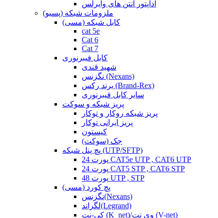
آداپتور آنتن های وایرلس
ملزومات شبکه (پسیو)
کابل شبکه (مسی)
cat 5e
Cat 6
Cat 7
کابل فیبرنوری
شهید قندی
نگزنس (Nexans)
برند رکس (Brand-Rex)
سایر کابل فیبرنوری
پریز شبکه و سوکت
پریز شبکه روکار و توکار
پریز ایرانی توکار
کیستون
جک (سوکت)
پچ پنل شبکه (UTP/SFTP)
24 پورت CAT5e UTP , CAT6 UTP
24 پورت CAT5 STP , CAT6 STP
48 پورت UTP , STP
پچ کورد (مسی)
نگزنس(Nexans)
لگراند(Legrand)
کی-نت (K_net)/وی نت (V-net)