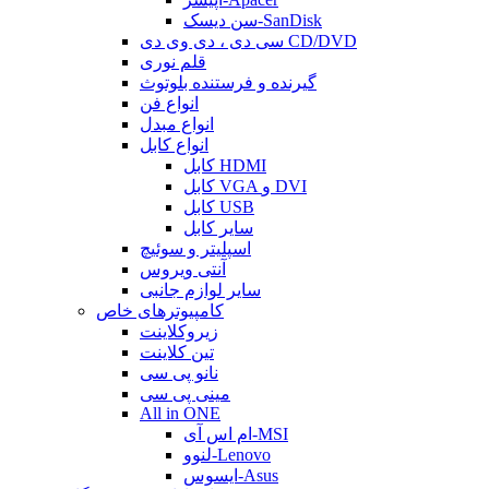
سن دیسک-SanDisk
سی دی ، دی وی دی CD/DVD
قلم نوری
گیرنده و فرستنده بلوتوث
انواع فن
انواع مبدل
انواع کابل
کابل HDMI
کابل VGA و DVI
کابل USB
سایر کابل
اسپلیتر و سوئیچ
آنتی ویروس
سایر لوازم جانبی
کامپیوترهای خاص
زیروکلاینت
تین کلاینت
نانو پی سی
مینی پی سی
All in ONE
ام اس آی-MSI
لنوو-Lenovo
ایسوس-Asus