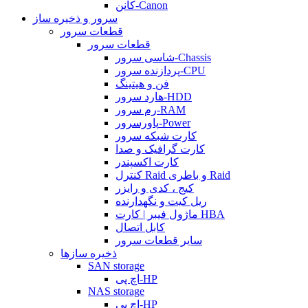
کانن-Canon
سرور و ذخیره ساز
قطعات سرور
قطعات سرور
شاسی سرور-Chassis
پردازنده سرور-CPU
فن و هیتینگ
هارد سرور-HDD
رم سرور-RAM
پاورسرور-Power
کارت شبکه سرور
کارت گرافیک و صدا
کارت اکسپندر
کنترل Raid و باطری Raid
کیج ، کدی و رایزر
ریل کیت و نگهدارنده
ماژول فیبر | کارت HBA
کابل اتصال
سایر قطعات سرور
ذخیره سازها
SAN storage
اچ پی-HP
NAS storage
اچ پی-HP