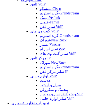
تلفن VoIP
سیسکو-Cisco
گرند استریم-Grandstream
یلینک-Yealink
فنویل-Fanvil
سایر تلفن VoIP
گیت وی های VoIP
گرند استریم-Grandstream
نیوراک-NewRock
یستار-Yeastar
جی اس ام-GSM
سایر گیت وی های VoIP
مرکز تلفن IP
نیوراک-NewRock
گرند استریم-Grandstream
سایر مرکز تلفن IP
لوازم جانبی VoIP
هدست
مبدل و آداپتور
پیجینگ و میکروفن
ویدئو کنفرانس و دوربین SIP
سایر لوازم جانبی VoIP
تجهیزات نظارت تصویری