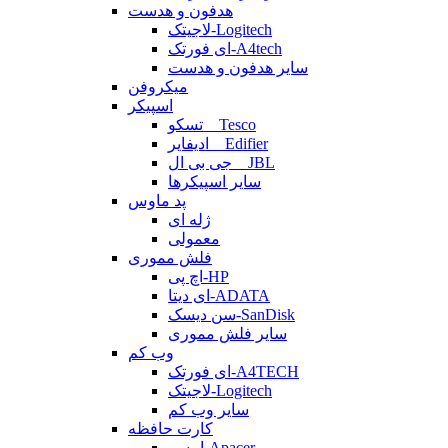
هدفون و هدست
لاجیتک-Logitech
ای فورتک-A4tech
سایر هدفون و هدست
میکروفن
اسپیکر
تسکو _ Tesco
ادیفایر _ Edifier
جی بی ال _ JBL
سایر اسپیکرها
پد ماوس
ژله ای
معمولی
فلش مموری
اچ پی-HP
ای دیتا-ADATA
سن دیسک-SanDisk
سایر فلش مموری
وب کم
ای فورتک-A4TECH
لاجیتک-Logitech
سایر وب کم
کارت حافظه
اپیسر-Apacer