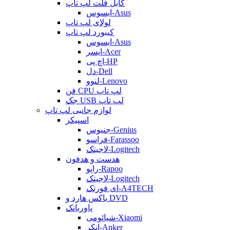
کابل فلت لپ تاپ
ایسوس-Asus
لولای لپ تاپ
کیبورد لپ تاپ
ایسوس-Asus
ایسر-Acer
اچ پی-HP
دل-Dell
لنوو-Lenovo
فن CPU لپ تاپ
جک USB لپ تاپ
لوازم جانبی لپ تاپ
اسپیکر
جنیوس-Genius
فراسو-Farassoo
لاجیتک-Logitech
هدست و هدفون
راپو-Rapoo
لاجیتک-Logitech
ای فورتک-A4TECH
باکس هارد و DVD
پاوربانک
شیائومی-Xiaomi
انکر-Anker