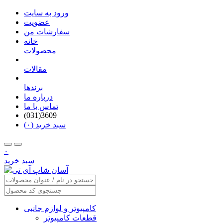
ورود به سایت
عضویت
سفارشات من
خانه
محصولات
مقالات
برندها
درباره ما
تماس با ما
(031)3609
سبد خرید (۰)
۰
سبد خرید
کامپیوتر و لوازم جانبی
قطعات کامپیوتر