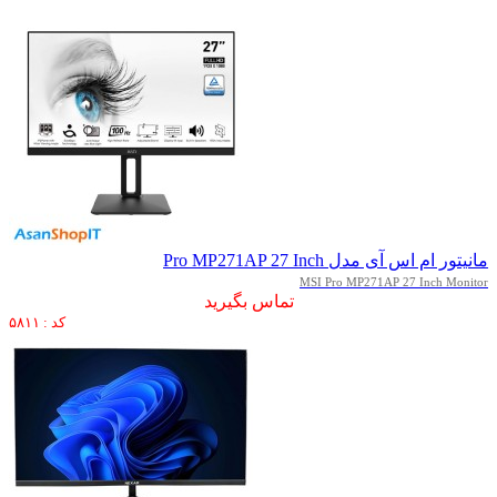
مانیتور ام اس آی مدل Pro MP271AP 27 Inch
MSI Pro MP271AP 27 Inch Monitor
تماس بگیرید
کد : ۵۸۱۱