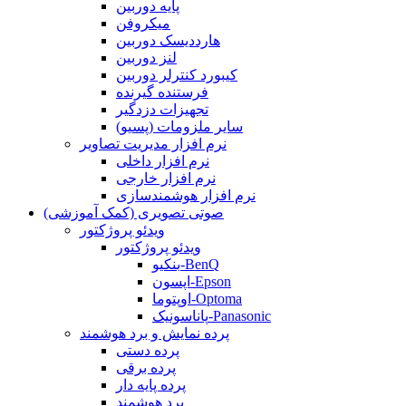
پایه دوربین
میکروفن
هارددیسک دوربین
لنز دوربین
کیبورد کنترلر دوربین
فرستنده گیرنده
تجهیزات دزدگیر
سایر ملزومات (پسیو)
نرم افزار مدیریت تصاویر
نرم افزار داخلی
نرم افزار خارجی
نرم افزار هوشمندسازی
صوتی تصویری (کمک آموزشی)
ویدئو پروژکتور
ویدئو پروژکتور
بنکیو-BenQ
اپسون-Epson
اوپتوما-Optoma
پاناسونیک-Panasonic
پرده نمایش و برد هوشمند
پرده دستی
پرده برقی
پرده پایه دار
برد هوشمند