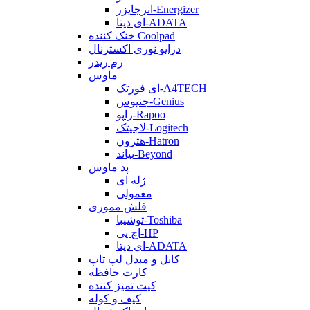
انرجایزر-Energizer
ای دیتا-ADATA
خنک کننده Coolpad
درایو نوری اکسترنال
رم ریدر
ماوس
ای فورتک-A4TECH
جنیوس-Genius
راپو-Rapoo
لاجیتک-Logitech
هترون-Hatron
بیاند-Beyond
پد ماوس
ژله ای
معمولی
فلش مموری
توشیبا-Toshiba
اچ پی-HP
ای دیتا-ADATA
کابل و مبدل لپ تاپ
کارت حافظه
کیت تمیز کننده
کیف و کوله