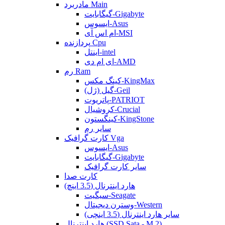
مادربرد Main
گیگابایت-Gigabyte
ایسوس-Asus
ام اس آی-MSI
پردازنده Cpu
اینتل-intel
ای ام دی-AMD
رم Ram
کینگ مکس-KingMax
گیل (ژل)-Geil
پاتریوت-PATRIOT
کروشیال-Crucial
کینگستون-KingStone
سایر رم
کارت گرافیک Vga
ایسوس-Asus
گیگابایت-Gigabyte
سایر کارت گرافیک
کارت صدا
هارد اینترنال (3.5 اینچ)
سیگیت-Seagate
وسترن دیجیتال-Western
سایر هارد اینترنال (3.5 اینچی)
هارد اینترنال (SSD Sata - M.2)