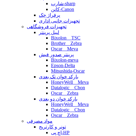
شارپ-sharp
کانن-Canon
پرفراژ چک
تجهیزات جانبی اداری
تجهیزات فروشگاهی
لیبل پرینتر
Bixolon _ TSC
Brother _ Zebra
Oscar _ Meva
پرینتر صدور فیش
Bixolon-meva
Epson-Delta
Mitsushida-Oscar
بارکد خوان تک بعدی
HoneyWell _ Meva
Datalogic _ Cbon
Oscar _ Zebra
بارکد خوان دو بعدی
HoneyWell _ Meva
Datalogic _ Cbon
Oscar _ Zebra
مواد مصرفی
تونر و کارتریج
اچ پی-HP