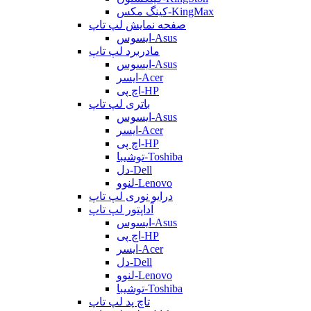
کینگ مکس-KingMax
صفحه نمایش لپ تاپ
ایسوس-Asus
مادربرد لپ تاپ
ایسوس-Asus
ایسر-Acer
اچ پی-HP
باتری لپ تاپ
ایسوس-Asus
ایسر-Acer
اچ پی-HP
توشیبا-Toshiba
دل-Dell
لنوو-Lenovo
درایو نوری لپ تاپ
آداپتور لپ تاپ
ایسوس-Asus
اچ پی-HP
ایسر-Acer
دل-Dell
لنوو-Lenovo
توشیبا-Toshiba
تاچ پد لپ تاپ