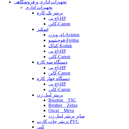
تجهیزات اداری و فروشگاهی
تجهیزات اداری
پرینتر تک کاره
اچ پی-HP
کانن-Canon
اسکنر
ای ویژن-Avision
فوجیتسو-Fujitsu
کداک-Kodak
اچ پی-HP
کانن-Canon
دستگاه سه کاره
اچ پی-HP
کانن-Canon
دستگاه چهار کاره
اچ پی-HP
کانن-Canon
پرینتر لیبل زن
Bixolon _ TSC
Brother _ Zebra
Oscar _ Meva
سایر پرینتر لیبل زن
پرینتر چاپ کارت PVC
کپی