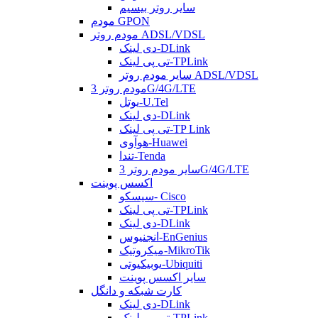
سایر روتر بیسیم
مودم GPON
مودم روتر ADSL/VDSL
دی لینک-DLink
تی پی لینک-TPLink
سایر مودم روتر ADSL/VDSL
مودم روتر 3G/4G/LTE
یوتل-U.Tel
دی لینک-DLink
تی پی لینک-TP Link
هوآوی-Huawei
تندا-Tenda
سایر مودم روتر 3G/4G/LTE
اکسس پوینت
سیسکو- Cisco
تی پی لینک-TPLink
دی لینک-DLink
انجنیوس-EnGenius
میکروتیک-MikroTik
یوبیکیوتی-Ubiquiti
سایر اکسس پوینت
کارت شبکه و دانگل
دی لینک-DLink
تی پی لینک-TPLink