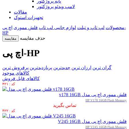
پایه پروژکتور
لامپ ویدئو پروژکتور
مقالات
تجهیزات استوک
محصولات
لپ تاپ و تبلت
لوازم جانبی لپ تاپ
فلش مموری
اچ پی-
HP
حذف مقایسه
مقایسه
اچ پی-HP
گران ترین
ارزان ترین
جدیدترین
پربازدیدترین
پرفروش ترین
کالاهای موجود
کالاهای قابل فروش
کد : ۴۲۱
فلش مموری اچ پی مدل v178 16GB
HP V178 16GB Flash Memory
تماس بگیرید
کد : ۴۲۲
فلش مموری اچ پی مدل V245 16GB
HP V245 16GB Flash Memory