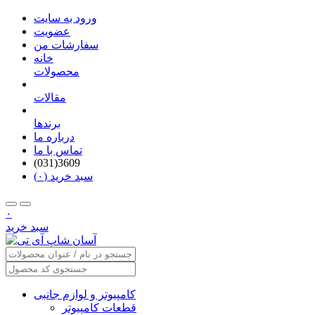
ورود به سایت
عضویت
سفارشات من
خانه
محصولات
مقالات
برندها
درباره ما
تماس با ما
(031)3609
سبد خرید (۰)
۰
سبد خرید
کامپیوتر و لوازم جانبی
قطعات کامپیوتر