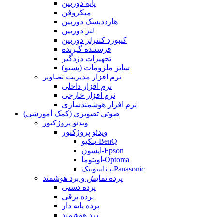
پایه دوربین
میکروفن
هارددیسک دوربین
لنز دوربین
کیبورد کنترلر دوربین
فرستنده گیرنده
تجهیزات دزدگیر
سایر ملزومات (پسیو)
نرم افزار مدیریت تصاویر
نرم افزار داخلی
نرم افزار خارجی
نرم افزار هوشمندسازی
صوتی تصویری (کمک آموزشی)
ویدئو پروژکتور
ویدئو پروژکتور
بنکیو-BenQ
اپسون-Epson
اوپتوما-Optoma
پاناسونیک-Panasonic
پرده نمایش و برد هوشمند
پرده دستی
پرده برقی
پرده پایه دار
برد هوشمند