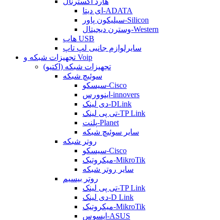
هارد اکسترنال
ای دیتا-ADATA
سیلیکون پاور-Silicon
وسترن دیجیتال-Western
هاب USB
سایرلوازم جانبی لپ تاپ
تجهیزات شبکه و Voip
تجهیزات شبکه (اکتیو)
سوئیچ شبکه
سیسکو-Cisco
اینوورس-innovers
دی لینک-DLink
تی پی لینک-TP Link
پلنت-Planet
سایر سوئیچ شبکه
روتر شبکه
سیسکو-Cisco
میکروتیک-MikroTik
سایر روتر شبکه
روتر بیسیم
تی پی لینک-TP Link
دی لینک-D Link
میکروتیک-MikroTik
ایسوس-ASUS