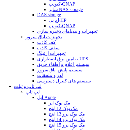
کیونپ-QNAP
سایر NAS storage
DAS storage
اچ پی-HP
کیونپ-QNAP
تجهیزات و مدیاهای ذخیره سازی
تجهیزات اتاق سرور
کف کاذب
سقف کاذب
تجهیزات ارتینگ
تامین برق اضطراری - UPS
سیستم اعلام و اطفاء حریق
سیستم پایش اتاق سرور
لدر و ملحقات
سیستم های کنترل دسترسی
لپ تاپ و تبلت
لپ تاپ
اپل-Apple
مک بوک ایر
مک بوک 12 اینچ
مک بوک پرو 13 اینچ
مک بوک پرو 14 اینچ
مک بوک پرو 15 اینچ