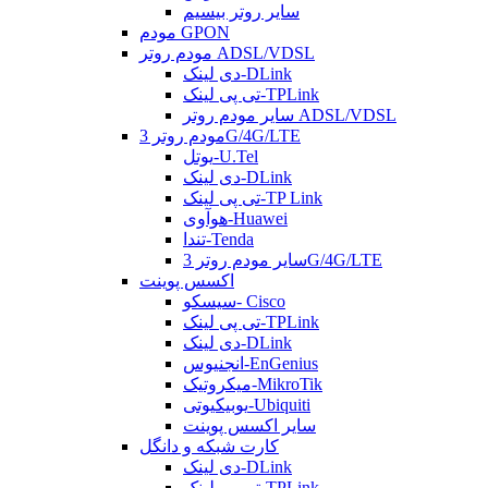
سایر روتر بیسیم
مودم GPON
مودم روتر ADSL/VDSL
دی لینک-DLink
تی پی لینک-TPLink
سایر مودم روتر ADSL/VDSL
مودم روتر 3G/4G/LTE
یوتل-U.Tel
دی لینک-DLink
تی پی لینک-TP Link
هوآوی-Huawei
تندا-Tenda
سایر مودم روتر 3G/4G/LTE
اکسس پوینت
سیسکو- Cisco
تی پی لینک-TPLink
دی لینک-DLink
انجنیوس-EnGenius
میکروتیک-MikroTik
یوبیکیوتی-Ubiquiti
سایر اکسس پوینت
کارت شبکه و دانگل
دی لینک-DLink
تی پی لینک-TPLink