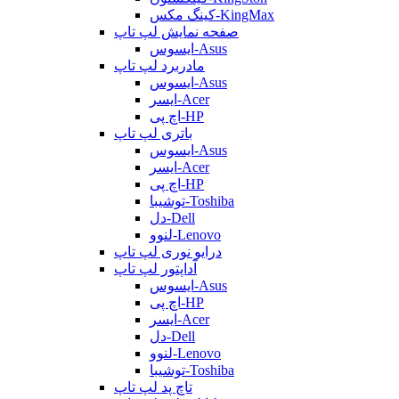
کینگ مکس-KingMax
صفحه نمایش لپ تاپ
ایسوس-Asus
مادربرد لپ تاپ
ایسوس-Asus
ایسر-Acer
اچ پی-HP
باتری لپ تاپ
ایسوس-Asus
ایسر-Acer
اچ پی-HP
توشیبا-Toshiba
دل-Dell
لنوو-Lenovo
درایو نوری لپ تاپ
آداپتور لپ تاپ
ایسوس-Asus
اچ پی-HP
ایسر-Acer
دل-Dell
لنوو-Lenovo
توشیبا-Toshiba
تاچ پد لپ تاپ