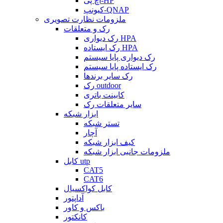
اچ پی-HP
کیونپ-QNAP
ملزومات نظارت تصویری
رک و متعلقات
رک دیواری HPA
رک ایستاده HPA
رک دیواری پایا سیستم
رک ایستاده پایا سیستم
رک سایر برندها
رک outdoor
کابینت باتری
سایر متعلقات رک
ابزار شبکه
تستر شبکه
آچار
کیف ابزار شبکه
ملزومات جانبی ابزار شبکه
کابل utp
CAT5
CAT6
کابل کواکسیال
آداپتور
باکس و کاور
کانکتور