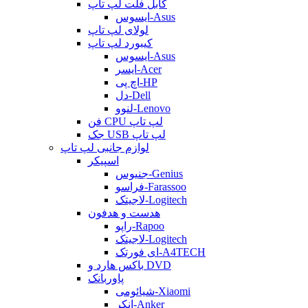
کابل فلت لپ تاپ
ایسوس-Asus
لولای لپ تاپ
کیبورد لپ تاپ
ایسوس-Asus
ایسر-Acer
اچ پی-HP
دل-Dell
لنوو-Lenovo
فن CPU لپ تاپ
جک USB لپ تاپ
لوازم جانبی لپ تاپ
اسپیکر
جنیوس-Genius
فراسو-Farassoo
لاجیتک-Logitech
هدست و هدفون
راپو-Rapoo
لاجیتک-Logitech
ای فورتک-A4TECH
باکس هارد و DVD
پاوربانک
شیائومی-Xiaomi
انکر-Anker