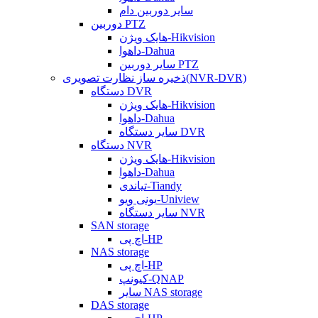
سایر دوربین دام
دوربین PTZ
هایک ویژن-Hikvision
داهوا-Dahua
سایر دوربین PTZ
ذخیره ساز نظارت تصویری(NVR-DVR)
دستگاه DVR
هایک ویژن-Hikvision
داهوا-Dahua
سایر دستگاه DVR
دستگاه NVR
هایک ویژن-Hikvision
داهوا-Dahua
تیاندی-Tiandy
یونی ویو-Uniview
سایر دستگاه NVR
SAN storage
اچ پی-HP
NAS storage
اچ پی-HP
کیونپ-QNAP
سایر NAS storage
DAS storage