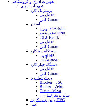
تجهیزات اداری و فروشگاهی
تجهیزات اداری
پرینتر تک کاره
اچ پی-HP
کانن-Canon
اسکنر
ای ویژن-Avision
فوجیتسو-Fujitsu
کداک-Kodak
اچ پی-HP
کانن-Canon
دستگاه سه کاره
اچ پی-HP
کانن-Canon
دستگاه چهار کاره
اچ پی-HP
کانن-Canon
پرینتر لیبل زن
Bixolon _ TSC
Brother _ Zebra
Oscar _ Meva
سایر پرینتر لیبل زن
پرینتر چاپ کارت PVC
کپی