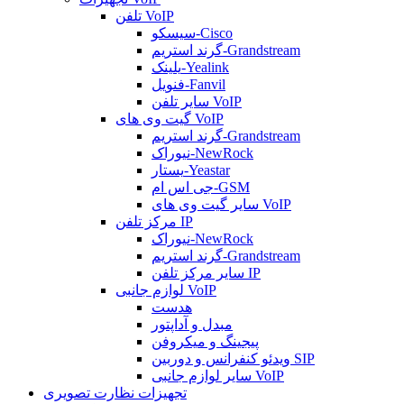
تلفن VoIP
سیسکو-Cisco
گرند استریم-Grandstream
یلینک-Yealink
فنویل-Fanvil
سایر تلفن VoIP
گیت وی های VoIP
گرند استریم-Grandstream
نیوراک-NewRock
یستار-Yeastar
جی اس ام-GSM
سایر گیت وی های VoIP
مرکز تلفن IP
نیوراک-NewRock
گرند استریم-Grandstream
سایر مرکز تلفن IP
لوازم جانبی VoIP
هدست
مبدل و آداپتور
پیجینگ و میکروفن
ویدئو کنفرانس و دوربین SIP
سایر لوازم جانبی VoIP
تجهیزات نظارت تصویری