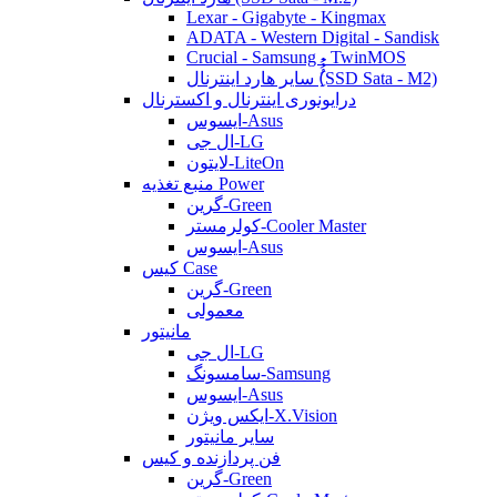
Lexar - Gigabyte - Kingmax
ADATA - Western Digital - Sandisk
Crucial - Samsung - TwinMOS
سایر هارد اینترنال (ُُُِSSD Sata - M2)
درایونوری اینترنال و اکسترنال
ایسوس-Asus
ال جی-LG
لایتون-LiteOn
منبع تغذیه Power
گرین-Green
کولرمستر-Cooler Master
ایسوس-Asus
کیس Case
گرین-Green
معمولی
مانیتور
ال جی-LG
سامسونگ-Samsung
ایسوس-Asus
ایکس ویژن-X.Vision
سایر مانیتور
فن پردازنده و کیس
گرین-Green