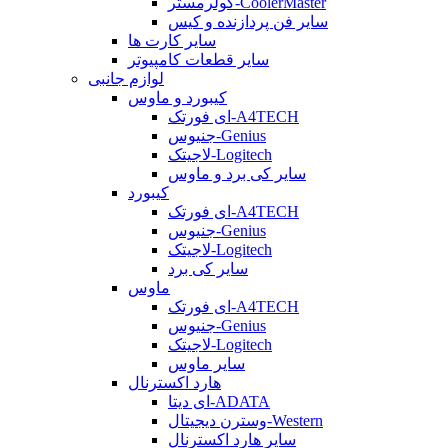
کولرمستر-CoolerMaster
سایر فن پردازنده و کیس
سایر کارت ها
سایر قطعات کامپیوتر
لوازم جانبی
کیبورد و ماوس
ای فورتک-A4TECH
جنیوس-Genius
لاجیتک-Logitech
سایر کی برد و ماوس
کیبورد
ای فورتک-A4TECH
جنیوس-Genius
لاجیتک-Logitech
سایر کی برد
ماوس
ای فورتک-A4TECH
جنیوس-Genius
لاجیتک-Logitech
سایر ماوس
هارد اکسترنال
ای دیتا-ADATA
وسترن دیجیتال-Western
سایر هارد اکسترنال