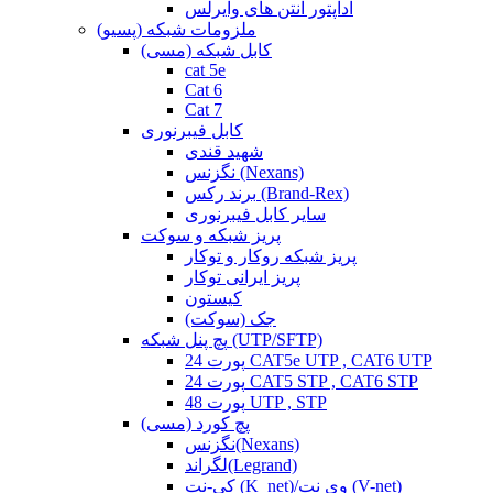
آداپتور آنتن های وایرلس
ملزومات شبکه (پسیو)
کابل شبکه (مسی)
cat 5e
Cat 6
Cat 7
کابل فیبرنوری
شهید قندی
نگزنس (Nexans)
برند رکس (Brand-Rex)
سایر کابل فیبرنوری
پریز شبکه و سوکت
پریز شبکه روکار و توکار
پریز ایرانی توکار
کیستون
جک (سوکت)
پچ پنل شبکه (UTP/SFTP)
24 پورت CAT5e UTP , CAT6 UTP
24 پورت CAT5 STP , CAT6 STP
48 پورت UTP , STP
پچ کورد (مسی)
نگزنس(Nexans)
لگراند(Legrand)
کی-نت (K_net)/وی نت (V-net)