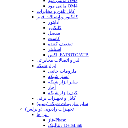
مالتی مود OM3
مالتی مود OM4
کابل تلفن و مخابرات
کانکتور و اتصالات فیبر
آداپتور
کانکتور
مفصل
کاست
تضعیف کننده
اسپلیتر
باکس FAT/OTO/ATB
لدر و اتصالات مخابراتی
ابزار شبکه
ملزومات جانبی
تستر شبکه
سایر ابزار شبکه
آچار
کیف ابزار شبکه
کابل و تجهیزات برقی
سایر ملزومات شبکه (پسیو)
تجهیزات رادیویی (وایرلس)
آنتن ها
فاز-Phase
دلتالینک-DeltaLink