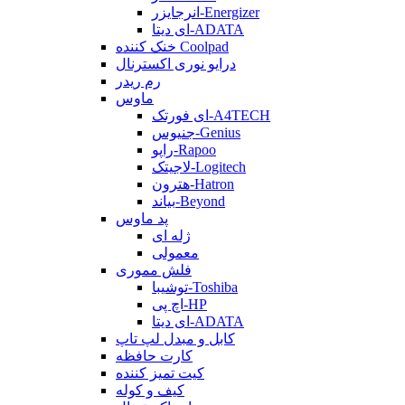
انرجایزر-Energizer
ای دیتا-ADATA
خنک کننده Coolpad
درایو نوری اکسترنال
رم ریدر
ماوس
ای فورتک-A4TECH
جنیوس-Genius
راپو-Rapoo
لاجیتک-Logitech
هترون-Hatron
بیاند-Beyond
پد ماوس
ژله ای
معمولی
فلش مموری
توشیبا-Toshiba
اچ پی-HP
ای دیتا-ADATA
کابل و مبدل لپ تاپ
کارت حافظه
کیت تمیز کننده
کیف و کوله