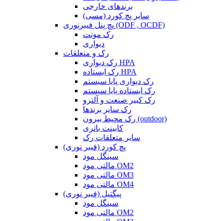
برندهای خارجی
سایر پچ کورد (مسی)
پچ پنل فیبرنوری (ODF , OCDF)
رک مونت
دیواری
رک و متعلقات
رک دیواری HPA
رک ایستاده HPA
رک دیواری پایا سیستم
رک ایستاده پایا سیستم
رک کبیر صنعت و آلترو
رک سایر برندها
رک محیط بیرون (outdoor)
کابینت باتری
سایر متعلقات رک
پچ کورد (فیبر نوری)
سینگل مود
مالتی مود OM2
مالتی مود OM3
مالتی مود OM4
پیگتیل (فیبر نوری)
سینگل مود
مالتی مود OM2