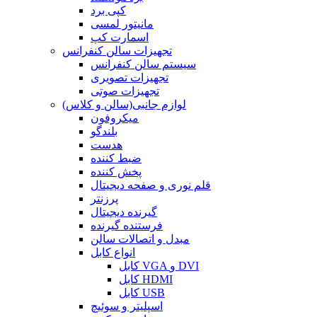
کپی برد
مانیتور لمسی
اسمارت کپ
تجهیزات سالن کنفرانس
سیستم سالن کنفرانس
تجهیزات تصویری
تجهیزات صوتی
لوازم جانبی(سالن و کلاس)
میکروفون
بلندگو
هدست
ضبط کننده
پخش کننده
قلم نوری و صفحه دیجیتال
پرزنتر
گیرنده دیجیتال
فرستنده گیرنده
مبدل و اتصالات سالن
انواع کابل
کابل VGA و DVI
کابل HDMI
کابل USB
اسپلیتر و سوئیچ