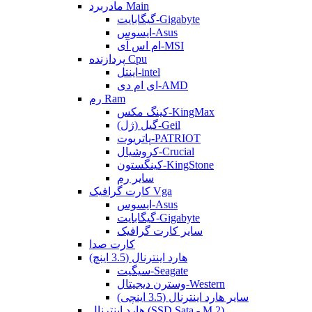
مادربرد Main
گیگابایت-Gigabyte
ایسوس-Asus
ام اس آی-MSI
پردازنده Cpu
اینتل-intel
ای ام دی-AMD
رم Ram
کینگ مکس-KingMax
گیل (ژل)-Geil
پاتریوت-PATRIOT
کروشیال-Crucial
کینگستون-KingStone
سایر رم
کارت گرافیک Vga
ایسوس-Asus
گیگابایت-Gigabyte
سایر کارت گرافیک
کارت صدا
هارد اینترنال (3.5 اینچ)
سیگیت-Seagate
وسترن دیجیتال-Western
سایر هارد اینترنال (3.5 اینچی)
هارد اینترنال (SSD Sata - M.2)