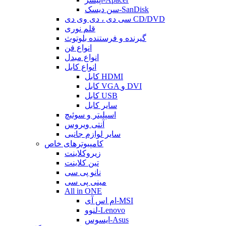
سن دیسک-SanDisk
سی دی ، دی وی دی CD/DVD
قلم نوری
گیرنده و فرستنده بلوتوث
انواع فن
انواع مبدل
انواع کابل
کابل HDMI
کابل VGA و DVI
کابل USB
سایر کابل
اسپلیتر و سوئیچ
آنتی ویروس
سایر لوازم جانبی
کامپیوترهای خاص
زیروکلاینت
تین کلاینت
نانو پی سی
مینی پی سی
All in ONE
ام اس آی-MSI
لنوو-Lenovo
ایسوس-Asus