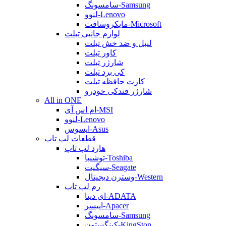
سامسونگ-Samsung
لنوو-Lenovo
مایکروسافت-Microsoft
لوازم جانبی تبلت
لیبل و ضد خش تبلت
کاور تبلت
شارژر تبلت
کی برد تبلت
کارت حافظه تبلت
شارژر فندکی خودرو
All in ONE
ام اس آی-MSI
لنوو-Lenovo
ایسوس-Asus
قطعات لپ تاپ
هارد لپ تاپ
توشیبا-Toshiba
سیگیت-Seagate
وسترن دیجیتال-Western
رم لپ تاپ
ای دیتا-ADATA
اپیسر-Apacer
سامسونگ-Samsung
کینگستون-KingSton