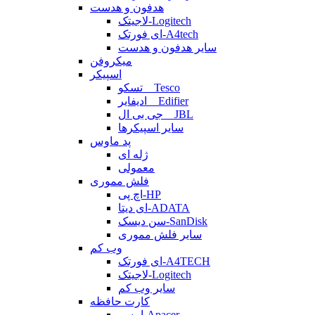
هدفون و هدست
لاجیتک-Logitech
ای فورتک-A4tech
سایر هدفون و هدست
میکروفن
اسپیکر
تسکو _ Tesco
ادیفایر _ Edifier
جی بی ال _ JBL
سایر اسپیکرها
پد ماوس
ژله ای
معمولی
فلش مموری
اچ پی-HP
ای دیتا-ADATA
سن دیسک-SanDisk
سایر فلش مموری
وب کم
ای فورتک-A4TECH
لاجیتک-Logitech
سایر وب کم
کارت حافظه
اپیسر-Apacer