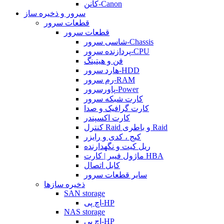
کانن-Canon
سرور و ذخیره ساز
قطعات سرور
قطعات سرور
شاسی سرور-Chassis
پردازنده سرور-CPU
فن و هیتینگ
هارد سرور-HDD
رم سرور-RAM
پاورسرور-Power
کارت شبکه سرور
کارت گرافیک و صدا
کارت اکسپندر
کنترل Raid و باطری Raid
کیج ، کدی و رایزر
ریل کیت و نگهدارنده
ماژول فیبر | کارت HBA
کابل اتصال
سایر قطعات سرور
ذخیره سازها
SAN storage
اچ پی-HP
NAS storage
اچ پی-HP