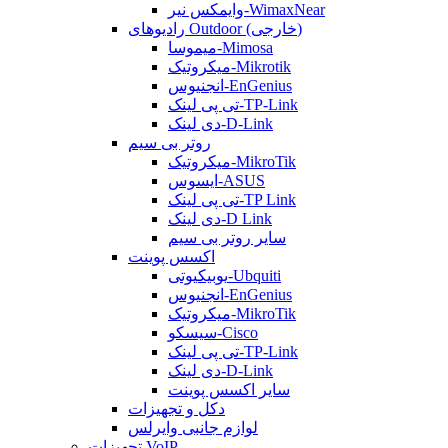
وایمکس نیر-WimaxNear
رادیوهای Outdoor (خارجی)
میموسا-Mimosa
میکروتیک-Mikrotik
انجنیوس-EnGenius
تی پی لینک-TP-Link
دی لینک-D-Link
روتر بی سیم
میکروتیک-MikroTik
ایسوس-ASUS
تی پی لینک-TP Link
دی لینک-D Link
سایر روتر بی سیم
اکسس پوینت
یوبیکیوتی-Ubquiti
انجنیوس-EnGenius
میکروتیک-MikroTik
سیسکو-Cisco
تی پی لینک-TP-Link
دی لینک-D-Link
سایر اکسس پوینت
دکل و تجهیزات
لوازم جانبی وایرلس
تجهیزات VoIP