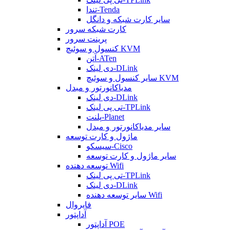
تندا-Tenda
سایر کارت شبکه و دانگل
کارت شبکه سرور
پرینت سرور
کنسول و سوئیچ KVM
آتن-ATen
دی لینک-DLink
سایر کنسول و سوئیچ KVM
مدیاکانورتور و مبدل
دی لینک-DLink
تی پی لینک-TPLink
پلنت-Planet
سایر مدیاکانورتور و مبدل
ماژول و کارت توسعه
سیسکو-Cisco
سایر ماژول و کارت توسعه
توسعه دهنده Wifi
تی پی لینک-TPLink
دی لینک-DLink
سایر توسعه دهنده Wifi
فایروال
آداپتور
آداپتور POE