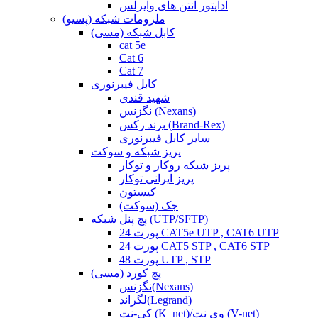
آداپتور آنتن های وایرلس
ملزومات شبکه (پسیو)
کابل شبکه (مسی)
cat 5e
Cat 6
Cat 7
کابل فیبرنوری
شهید قندی
نگزنس (Nexans)
برند رکس (Brand-Rex)
سایر کابل فیبرنوری
پریز شبکه و سوکت
پریز شبکه روکار و توکار
پریز ایرانی توکار
کیستون
جک (سوکت)
پچ پنل شبکه (UTP/SFTP)
24 پورت CAT5e UTP , CAT6 UTP
24 پورت CAT5 STP , CAT6 STP
48 پورت UTP , STP
پچ کورد (مسی)
نگزنس(Nexans)
لگراند(Legrand)
کی-نت (K_net)/وی نت (V-net)