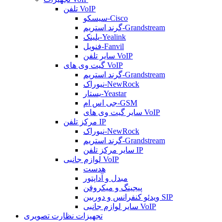
تلفن VoIP
سیسکو-Cisco
گرند استریم-Grandstream
یلینک-Yealink
فنویل-Fanvil
سایر تلفن VoIP
گیت وی های VoIP
گرند استریم-Grandstream
نیوراک-NewRock
یستار-Yeastar
جی اس ام-GSM
سایر گیت وی های VoIP
مرکز تلفن IP
نیوراک-NewRock
گرند استریم-Grandstream
سایر مرکز تلفن IP
لوازم جانبی VoIP
هدست
مبدل و آداپتور
پیجینگ و میکروفن
ویدئو کنفرانس و دوربین SIP
سایر لوازم جانبی VoIP
تجهیزات نظارت تصویری