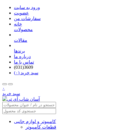
ورود به سایت
عضویت
سفارشات من
خانه
محصولات
مقالات
برندها
درباره ما
تماس با ما
(031)3609
سبد خرید (۰)
۰
سبد خرید
کامپیوتر و لوازم جانبی
قطعات کامپیوتر