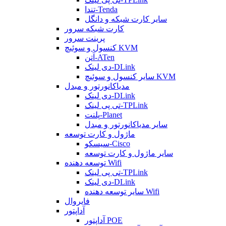
تندا-Tenda
سایر کارت شبکه و دانگل
کارت شبکه سرور
پرینت سرور
کنسول و سوئیچ KVM
آتن-ATen
دی لینک-DLink
سایر کنسول و سوئیچ KVM
مدیاکانورتور و مبدل
دی لینک-DLink
تی پی لینک-TPLink
پلنت-Planet
سایر مدیاکانورتور و مبدل
ماژول و کارت توسعه
سیسکو-Cisco
سایر ماژول و کارت توسعه
توسعه دهنده Wifi
تی پی لینک-TPLink
دی لینک-DLink
سایر توسعه دهنده Wifi
فایروال
آداپتور
آداپتور POE