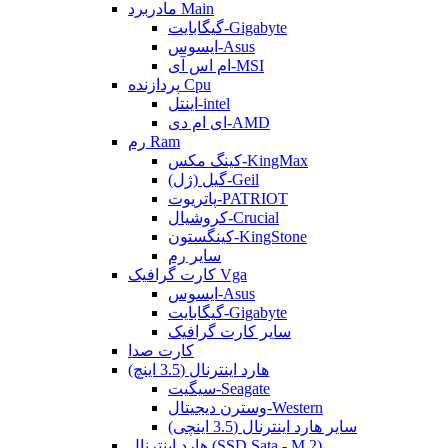
مادربرد Main
گیگابایت-Gigabyte
ایسوس-Asus
ام اس آی-MSI
پردازنده Cpu
اینتل-intel
ای ام دی-AMD
رم Ram
کینگ مکس-KingMax
گیل (ژل)-Geil
پاتریوت-PATRIOT
کروشیال-Crucial
کینگستون-KingStone
سایر رم
کارت گرافیک Vga
ایسوس-Asus
گیگابایت-Gigabyte
سایر کارت گرافیک
کارت صدا
هارد اینترنال (3.5 اینچ)
سیگیت-Seagate
وسترن دیجیتال-Western
سایر هارد اینترنال (3.5 اینچی)
هارد اینترنال (SSD Sata - M.2)