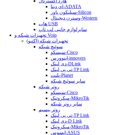
هارد اکسترنال
ای دیتا-ADATA
سیلیکون پاور-Silicon
وسترن دیجیتال-Western
هاب USB
سایرلوازم جانبی لپ تاپ
تجهیزات شبکه و Voip
تجهیزات شبکه (اکتیو)
سوئیچ شبکه
سیسکو-Cisco
اینوورس-innovers
دی لینک-DLink
تی پی لینک-TP Link
پلنت-Planet
سایر سوئیچ شبکه
روتر شبکه
سیسکو-Cisco
میکروتیک-MikroTik
سایر روتر شبکه
روتر بیسیم
تی پی لینک-TP Link
دی لینک-D Link
میکروتیک-MikroTik
ایسوس-ASUS