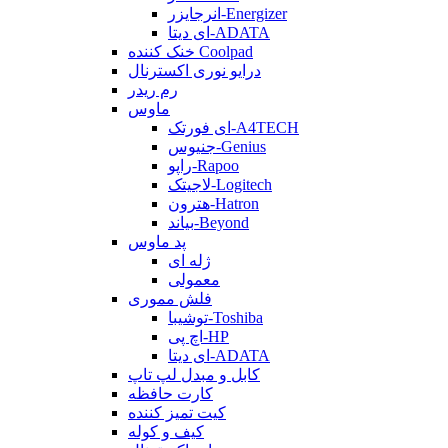
انرجایزر-Energizer
ای دیتا-ADATA
خنک کننده Coolpad
درایو نوری اکسترنال
رم ریدر
ماوس
ای فورتک-A4TECH
جنیوس-Genius
راپو-Rapoo
لاجیتک-Logitech
هترون-Hatron
بیاند-Beyond
پد ماوس
ژله ای
معمولی
فلش مموری
توشیبا-Toshiba
اچ پی-HP
ای دیتا-ADATA
کابل و مبدل لپ تاپ
کارت حافظه
کیت تمیز کننده
کیف و کوله