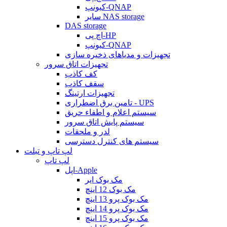
کیونپ-QNAP
سایر NAS storage
DAS storage
اچ پی-HP
کیونپ-QNAP
تجهیزات و مدیاهای ذخیره سازی
تجهیزات اتاق سرور
کف کاذب
سقف کاذب
تجهیزات ارتینگ
تامین برق اضطراری - UPS
سیستم اعلام و اطفاء حریق
سیستم پایش اتاق سرور
لدر و ملحقات
سیستم های کنترل دسترسی
لپ تاپ و تبلت
لپ تاپ
اپل-Apple
مک بوک ایر
مک بوک 12 اینچ
مک بوک پرو 13 اینچ
مک بوک پرو 14 اینچ
مک بوک پرو 15 اینچ