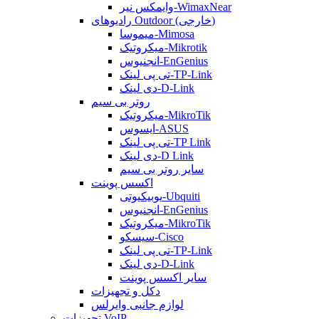
وایمکس نیر-WimaxNear
رادیوهای Outdoor (خارجی)
میموسا-Mimosa
میکروتیک-Mikrotik
انجنیوس-EnGenius
تی پی لینک-TP-Link
دی لینک-D-Link
روتر بی سیم
میکروتیک-MikroTik
ایسوس-ASUS
تی پی لینک-TP Link
دی لینک-D Link
سایر روتر بی سیم
اکسس پوینت
یوبیکیوتی-Ubquiti
انجنیوس-EnGenius
میکروتیک-MikroTik
سیسکو-Cisco
تی پی لینک-TP-Link
دی لینک-D-Link
سایر اکسس پوینت
دکل و تجهیزات
لوازم جانبی وایرلس
تجهیزات VoIP