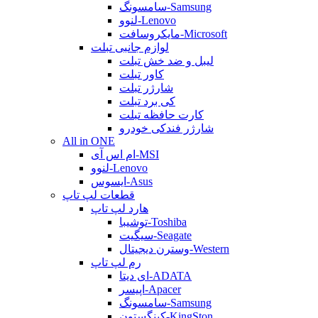
سامسونگ-Samsung
لنوو-Lenovo
مایکروسافت-Microsoft
لوازم جانبی تبلت
لیبل و ضد خش تبلت
کاور تبلت
شارژر تبلت
کی برد تبلت
کارت حافظه تبلت
شارژر فندکی خودرو
All in ONE
ام اس آی-MSI
لنوو-Lenovo
ایسوس-Asus
قطعات لپ تاپ
هارد لپ تاپ
توشیبا-Toshiba
سیگیت-Seagate
وسترن دیجیتال-Western
رم لپ تاپ
ای دیتا-ADATA
اپیسر-Apacer
سامسونگ-Samsung
کینگستون-KingSton