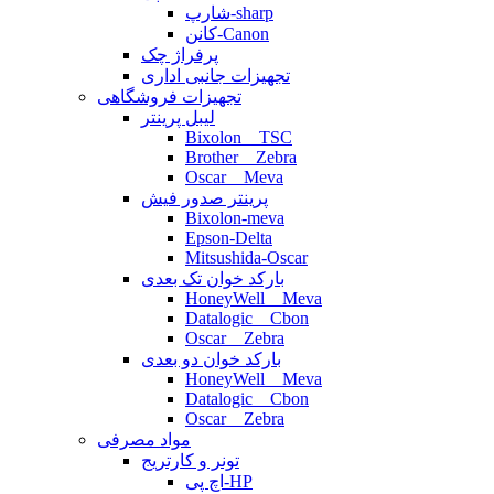
شارپ-sharp
کانن-Canon
پرفراژ چک
تجهیزات جانبی اداری
تجهیزات فروشگاهی
لیبل پرینتر
Bixolon _ TSC
Brother _ Zebra
Oscar _ Meva
پرینتر صدور فیش
Bixolon-meva
Epson-Delta
Mitsushida-Oscar
بارکد خوان تک بعدی
HoneyWell _ Meva
Datalogic _ Cbon
Oscar _ Zebra
بارکد خوان دو بعدی
HoneyWell _ Meva
Datalogic _ Cbon
Oscar _ Zebra
مواد مصرفی
تونر و کارتریج
اچ پی-HP