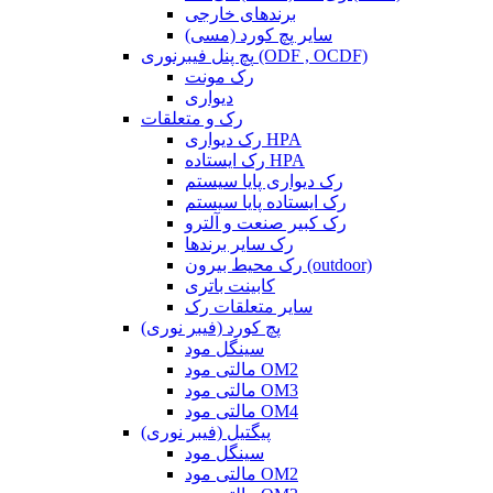
برندهای خارجی
سایر پچ کورد (مسی)
پچ پنل فیبرنوری (ODF , OCDF)
رک مونت
دیواری
رک و متعلقات
رک دیواری HPA
رک ایستاده HPA
رک دیواری پایا سیستم
رک ایستاده پایا سیستم
رک کبیر صنعت و آلترو
رک سایر برندها
رک محیط بیرون (outdoor)
کابینت باتری
سایر متعلقات رک
پچ کورد (فیبر نوری)
سینگل مود
مالتی مود OM2
مالتی مود OM3
مالتی مود OM4
پیگتیل (فیبر نوری)
سینگل مود
مالتی مود OM2