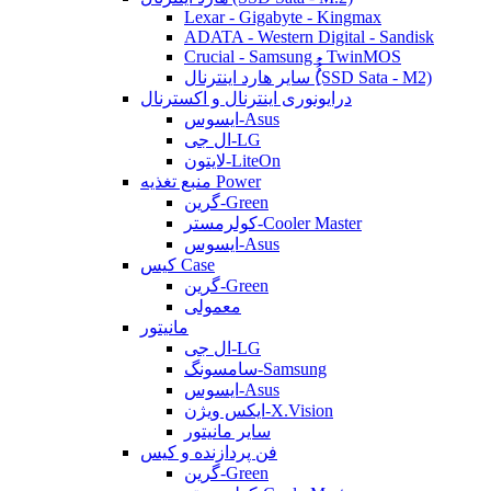
Lexar - Gigabyte - Kingmax
ADATA - Western Digital - Sandisk
Crucial - Samsung - TwinMOS
سایر هارد اینترنال (ُُُِSSD Sata - M2)
درایونوری اینترنال و اکسترنال
ایسوس-Asus
ال جی-LG
لایتون-LiteOn
منبع تغذیه Power
گرین-Green
کولرمستر-Cooler Master
ایسوس-Asus
کیس Case
گرین-Green
معمولی
مانیتور
ال جی-LG
سامسونگ-Samsung
ایسوس-Asus
ایکس ویژن-X.Vision
سایر مانیتور
فن پردازنده و کیس
گرین-Green