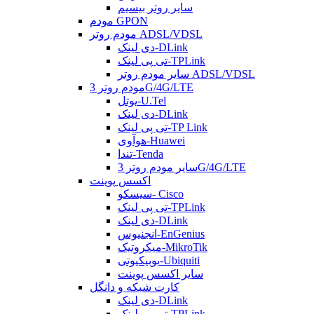
سایر روتر بیسیم
مودم GPON
مودم روتر ADSL/VDSL
دی لینک-DLink
تی پی لینک-TPLink
سایر مودم روتر ADSL/VDSL
مودم روتر 3G/4G/LTE
یوتل-U.Tel
دی لینک-DLink
تی پی لینک-TP Link
هوآوی-Huawei
تندا-Tenda
سایر مودم روتر 3G/4G/LTE
اکسس پوینت
سیسکو- Cisco
تی پی لینک-TPLink
دی لینک-DLink
انجنیوس-EnGenius
میکروتیک-MikroTik
یوبیکیوتی-Ubiquiti
سایر اکسس پوینت
کارت شبکه و دانگل
دی لینک-DLink
تی پی لینک-TPLink