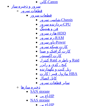
کانن-Canon
سرور و ذخیره ساز
قطعات سرور
قطعات سرور
شاسی سرور-Chassis
پردازنده سرور-CPU
فن و هیتینگ
هارد سرور-HDD
رم سرور-RAM
پاورسرور-Power
کارت شبکه سرور
کارت گرافیک و صدا
کارت اکسپندر
کنترل Raid و باطری Raid
کیج ، کدی و رایزر
ریل کیت و نگهدارنده
ماژول فیبر | کارت HBA
کابل اتصال
سایر قطعات سرور
ذخیره سازها
SAN storage
اچ پی-HP
NAS storage
اچ پی-HP