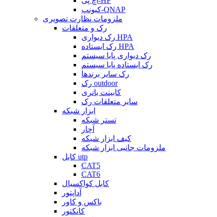
اچ پی-HP
کیونپ-QNAP
ملزومات نظارت تصویری
رک و متعلقات
رک دیواری HPA
رک ایستاده HPA
رک دیواری پایا سیستم
رک ایستاده پایا سیستم
رک سایر برندها
رک outdoor
کابینت باتری
سایر متعلقات رک
ابزار شبکه
تستر شبکه
آچار
کیف ابزار شبکه
ملزومات جانبی ابزار شبکه
کابل utp
CAT5
CAT6
کابل کواکسیال
آداپتور
باکس و کاور
کانکتور