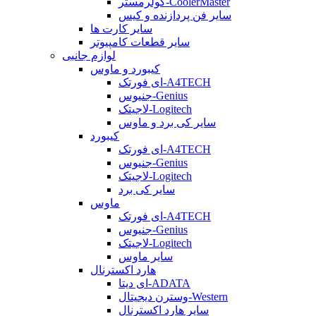
کولرمستر-CoolerMaster
سایر فن پردازنده و کیس
سایر کارت ها
سایر قطعات کامپیوتر
لوازم جانبی
کیبورد و ماوس
ای فورتک-A4TECH
جنیوس-Genius
لاجیتک-Logitech
سایر کی برد و ماوس
کیبورد
ای فورتک-A4TECH
جنیوس-Genius
لاجیتک-Logitech
سایر کی برد
ماوس
ای فورتک-A4TECH
جنیوس-Genius
لاجیتک-Logitech
سایر ماوس
هارد اکسترنال
ای دیتا-ADATA
وسترن دیجیتال-Western
سایر هارد اکسترنال