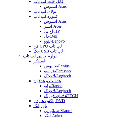
کابل فلت لپ تاپ
ایسوس-Asus
لولای لپ تاپ
کیبورد لپ تاپ
ایسوس-Asus
ایسر-Acer
اچ پی-HP
دل-Dell
لنوو-Lenovo
فن CPU لپ تاپ
جک USB لپ تاپ
لوازم جانبی لپ تاپ
اسپیکر
جنیوس-Genius
فراسو-Farassoo
لاجیتک-Logitech
هدست و هدفون
راپو-Rapoo
لاجیتک-Logitech
ای فورتک-A4TECH
باکس هارد و DVD
پاوربانک
شیائومی-Xiaomi
انکر-Anker