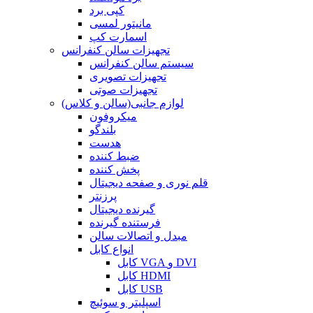
کپی برد
مانیتور لمسی
اسمارت کپ
تجهیزات سالن کنفرانس
سیستم سالن کنفرانس
تجهیزات تصویری
تجهیزات صوتی
لوازم جانبی(سالن و کلاس)
میکروفون
بلندگو
هدست
ضبط کننده
پخش کننده
قلم نوری و صفحه دیجیتال
پرزنتر
گیرنده دیجیتال
فرستنده گیرنده
مبدل و اتصالات سالن
انواع کابل
کابل VGA و DVI
کابل HDMI
کابل USB
اسپلیتر و سوئیچ