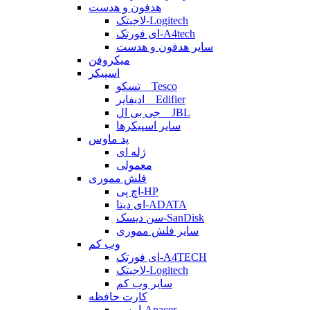
هدفون و هدست
لاجیتک-Logitech
ای فورتک-A4tech
سایر هدفون و هدست
میکروفن
اسپیکر
تسکو _ Tesco
ادیفایر _ Edifier
جی بی ال _ JBL
سایر اسپیکرها
پد ماوس
ژله ای
معمولی
فلش مموری
اچ پی-HP
ای دیتا-ADATA
سن دیسک-SanDisk
سایر فلش مموری
وب کم
ای فورتک-A4TECH
لاجیتک-Logitech
سایر وب کم
کارت حافظه
اپیسر-Apacer