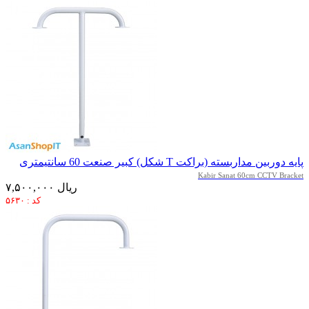
پایه دوربین مداربسته (براکت T شکل) کبیر صنعت 60 سانتیمتری
Kabir Sanat 60cm CCTV Bracket
۷,۵۰۰,۰۰۰ ریال
کد : ۵۶۳۰