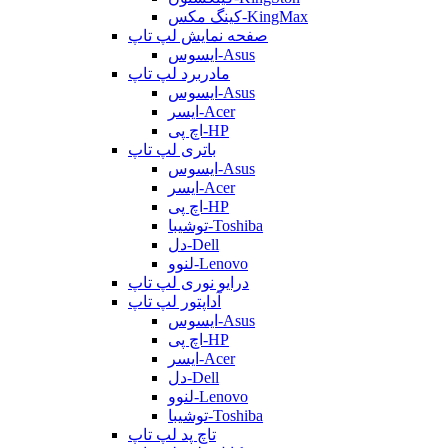
کینگ مکس-KingMax
صفحه نمایش لپ تاپ
ایسوس-Asus
مادربرد لپ تاپ
ایسوس-Asus
ایسر-Acer
اچ پی-HP
باتری لپ تاپ
ایسوس-Asus
ایسر-Acer
اچ پی-HP
توشیبا-Toshiba
دل-Dell
لنوو-Lenovo
درایو نوری لپ تاپ
آداپتور لپ تاپ
ایسوس-Asus
اچ پی-HP
ایسر-Acer
دل-Dell
لنوو-Lenovo
توشیبا-Toshiba
تاچ پد لپ تاپ