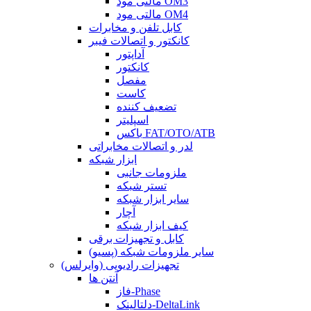
مالتی مود OM3
مالتی مود OM4
کابل تلفن و مخابرات
کانکتور و اتصالات فیبر
آداپتور
کانکتور
مفصل
کاست
تضعیف کننده
اسپلیتر
باکس FAT/OTO/ATB
لدر و اتصالات مخابراتی
ابزار شبکه
ملزومات جانبی
تستر شبکه
سایر ابزار شبکه
آچار
کیف ابزار شبکه
کابل و تجهیزات برقی
سایر ملزومات شبکه (پسیو)
تجهیزات رادیویی (وایرلس)
آنتن ها
فاز-Phase
دلتالینک-DeltaLink