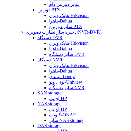
سایر دوربین دام
دوربین PTZ
هایک ویژن-Hikvision
داهوا-Dahua
سایر دوربین PTZ
ذخیره ساز نظارت تصویری(NVR-DVR)
دستگاه DVR
هایک ویژن-Hikvision
داهوا-Dahua
سایر دستگاه DVR
دستگاه NVR
هایک ویژن-Hikvision
داهوا-Dahua
تیاندی-Tiandy
یونی ویو-Uniview
سایر دستگاه NVR
SAN storage
اچ پی-HP
NAS storage
اچ پی-HP
کیونپ-QNAP
سایر NAS storage
DAS storage