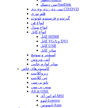
سن دیسک-SanDisk
سی دی ، دی وی دی CD/DVD
قلم نوری
گیرنده و فرستنده بلوتوث
انواع فن
انواع مبدل
انواع کابل
کابل HDMI
کابل VGA و DVI
کابل USB
سایر کابل
اسپلیتر و سوئیچ
آنتی ویروس
سایر لوازم جانبی
کامپیوترهای خاص
زیروکلاینت
تین کلاینت
نانو پی سی
مینی پی سی
All in ONE
ام اس آی-MSI
لنوو-Lenovo
ایسوس-Asus