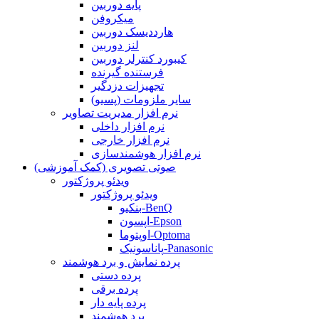
پایه دوربین
میکروفن
هارددیسک دوربین
لنز دوربین
کیبورد کنترلر دوربین
فرستنده گیرنده
تجهیزات دزدگیر
سایر ملزومات (پسیو)
نرم افزار مدیریت تصاویر
نرم افزار داخلی
نرم افزار خارجی
نرم افزار هوشمندسازی
صوتی تصویری (کمک آموزشی)
ویدئو پروژکتور
ویدئو پروژکتور
بنکیو-BenQ
اپسون-Epson
اوپتوما-Optoma
پاناسونیک-Panasonic
پرده نمایش و برد هوشمند
پرده دستی
پرده برقی
پرده پایه دار
برد هوشمند