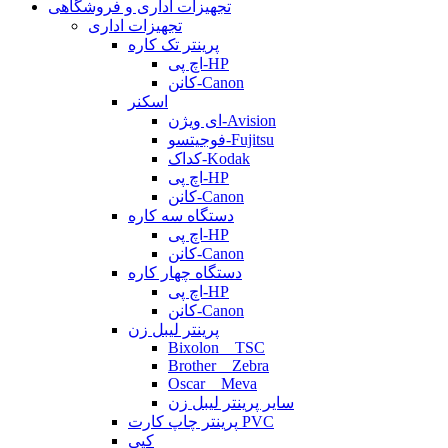
تجهیزات اداری و فروشگاهی
تجهیزات اداری
پرینتر تک کاره
اچ پی-HP
کانن-Canon
اسکنر
ای ویژن-Avision
فوجیتسو-Fujitsu
کداک-Kodak
اچ پی-HP
کانن-Canon
دستگاه سه کاره
اچ پی-HP
کانن-Canon
دستگاه چهار کاره
اچ پی-HP
کانن-Canon
پرینتر لیبل زن
Bixolon _ TSC
Brother _ Zebra
Oscar _ Meva
سایر پرینتر لیبل زن
پرینتر چاپ کارت PVC
کپی