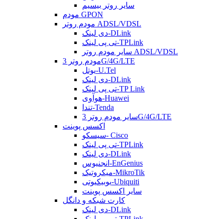
سایر روتر بیسیم
مودم GPON
مودم روتر ADSL/VDSL
دی لینک-DLink
تی پی لینک-TPLink
سایر مودم روتر ADSL/VDSL
مودم روتر 3G/4G/LTE
یوتل-U.Tel
دی لینک-DLink
تی پی لینک-TP Link
هوآوی-Huawei
تندا-Tenda
سایر مودم روتر 3G/4G/LTE
اکسس پوینت
سیسکو- Cisco
تی پی لینک-TPLink
دی لینک-DLink
انجنیوس-EnGenius
میکروتیک-MikroTik
یوبیکیوتی-Ubiquiti
سایر اکسس پوینت
کارت شبکه و دانگل
دی لینک-DLink
تی پی لینک-TPLink