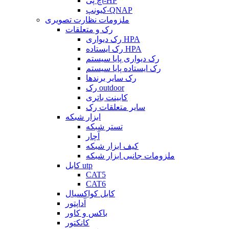
اچ پی-HP
کیونپ-QNAP
ملزومات نظارت تصویری
رک و متعلقات
رک دیواری HPA
رک ایستاده HPA
رک دیواری پایا سیستم
رک ایستاده پایا سیستم
رک سایر برندها
رک outdoor
کابینت باتری
سایر متعلقات رک
ابزار شبکه
تستر شبکه
آچار
کیف ابزار شبکه
ملزومات جانبی ابزار شبکه
کابل utp
CAT5
CAT6
کابل کواکسیال
آداپتور
باکس و کاور
کانکتور