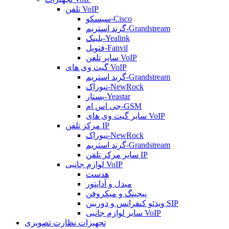
تلفن VoIP
سیسکو-Cisco
گرند استریم-Grandstream
یلینک-Yealink
فنویل-Fanvil
سایر تلفن VoIP
گیت وی های VoIP
گرند استریم-Grandstream
نیوراک-NewRock
یستار-Yeastar
جی اس ام-GSM
سایر گیت وی های VoIP
مرکز تلفن IP
نیوراک-NewRock
گرند استریم-Grandstream
سایر مرکز تلفن IP
لوازم جانبی VoIP
هدست
مبدل و آداپتور
پیجینگ و میکروفن
ویدئو کنفرانس و دوربین SIP
سایر لوازم جانبی VoIP
تجهیزات نظارت تصویری