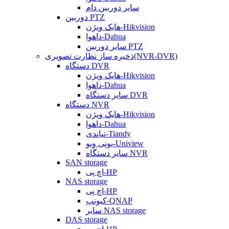
سایر دوربین دام
دوربین PTZ
هایک ویژن-Hikvision
داهوا-Dahua
سایر دوربین PTZ
ذخیره ساز نظارت تصویری(NVR-DVR)
دستگاه DVR
هایک ویژن-Hikvision
داهوا-Dahua
سایر دستگاه DVR
دستگاه NVR
هایک ویژن-Hikvision
داهوا-Dahua
تیاندی-Tiandy
یونی ویو-Uniview
سایر دستگاه NVR
SAN storage
اچ پی-HP
NAS storage
اچ پی-HP
کیونپ-QNAP
سایر NAS storage
DAS storage