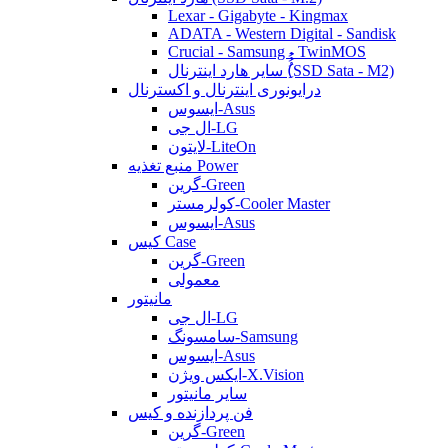
Lexar - Gigabyte - Kingmax
ADATA - Western Digital - Sandisk
Crucial - Samsung - TwinMOS
سایر هارد اینترنال (ُُُِSSD Sata - M2)
درایونوری اینترنال و اکسترنال
ایسوس-Asus
ال جی-LG
لایتون-LiteOn
منبع تغذیه Power
گرین-Green
کولرمستر-Cooler Master
ایسوس-Asus
کیس Case
گرین-Green
معمولی
مانیتور
ال جی-LG
سامسونگ-Samsung
ایسوس-Asus
ایکس ویژن-X.Vision
سایر مانیتور
فن پردازنده و کیس
گرین-Green