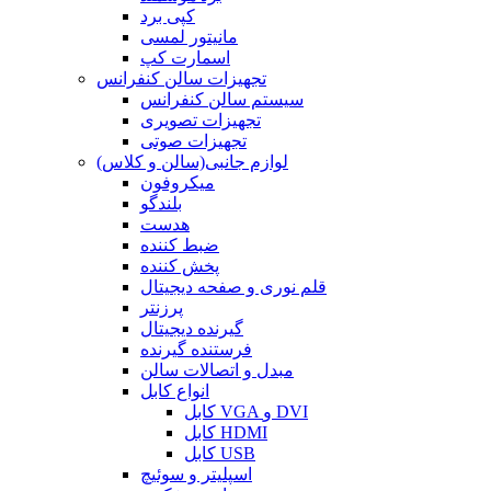
کپی برد
مانیتور لمسی
اسمارت کپ
تجهیزات سالن کنفرانس
سیستم سالن کنفرانس
تجهیزات تصویری
تجهیزات صوتی
لوازم جانبی(سالن و کلاس)
میکروفون
بلندگو
هدست
ضبط کننده
پخش کننده
قلم نوری و صفحه دیجیتال
پرزنتر
گیرنده دیجیتال
فرستنده گیرنده
مبدل و اتصالات سالن
انواع کابل
کابل VGA و DVI
کابل HDMI
کابل USB
اسپلیتر و سوئیچ