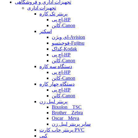
تجهیزات اداری و فروشگاهی
تجهیزات اداری
پرینتر تک کاره
اچ پی-HP
کانن-Canon
اسکنر
ای ویژن-Avision
فوجیتسو-Fujitsu
کداک-Kodak
اچ پی-HP
کانن-Canon
دستگاه سه کاره
اچ پی-HP
کانن-Canon
دستگاه چهار کاره
اچ پی-HP
کانن-Canon
پرینتر لیبل زن
Bixolon _ TSC
Brother _ Zebra
Oscar _ Meva
سایر پرینتر لیبل زن
پرینتر چاپ کارت PVC
کپی