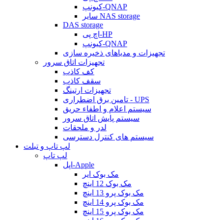
کیونپ-QNAP
سایر NAS storage
DAS storage
اچ پی-HP
کیونپ-QNAP
تجهیزات و مدیاهای ذخیره سازی
تجهیزات اتاق سرور
کف کاذب
سقف کاذب
تجهیزات ارتینگ
تامین برق اضطراری - UPS
سیستم اعلام و اطفاء حریق
سیستم پایش اتاق سرور
لدر و ملحقات
سیستم های کنترل دسترسی
لپ تاپ و تبلت
لپ تاپ
اپل-Apple
مک بوک ایر
مک بوک 12 اینچ
مک بوک پرو 13 اینچ
مک بوک پرو 14 اینچ
مک بوک پرو 15 اینچ