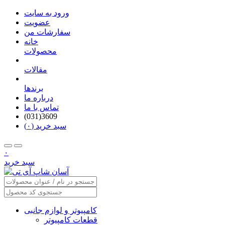
ورود به سایت
عضویت
سفارشات من
خانه
محصولات
مقالات
برندها
درباره ما
تماس با ما
(031)3609
سبد خرید (۰)
۰
سبد خرید
کامپیوتر و لوازم جانبی
قطعات کامپیوتر