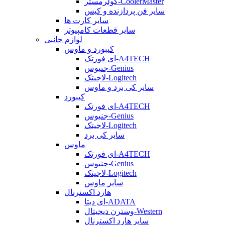
کولرمستر-CoolerMaster
سایر فن پردازنده و کیس
سایر کارت ها
سایر قطعات کامپیوتر
لوازم جانبی
کیبورد و ماوس
ای فورتک-A4TECH
جنیوس-Genius
لاجیتک-Logitech
سایر کی برد و ماوس
کیبورد
ای فورتک-A4TECH
جنیوس-Genius
لاجیتک-Logitech
سایر کی برد
ماوس
ای فورتک-A4TECH
جنیوس-Genius
لاجیتک-Logitech
سایر ماوس
هارد اکسترنال
ای دیتا-ADATA
وسترن دیجیتال-Western
سایر هارد اکسترنال