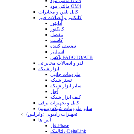
مالتی مود OM3
مالتی مود OM4
کابل تلفن و مخابرات
کانکتور و اتصالات فیبر
آداپتور
کانکتور
مفصل
کاست
تضعیف کننده
اسپلیتر
باکس FAT/OTO/ATB
لدر و اتصالات مخابراتی
ابزار شبکه
ملزومات جانبی
تستر شبکه
سایر ابزار شبکه
آچار
کیف ابزار شبکه
کابل و تجهیزات برقی
سایر ملزومات شبکه (پسیو)
تجهیزات رادیویی (وایرلس)
آنتن ها
فاز-Phase
دلتالینک-DeltaLink