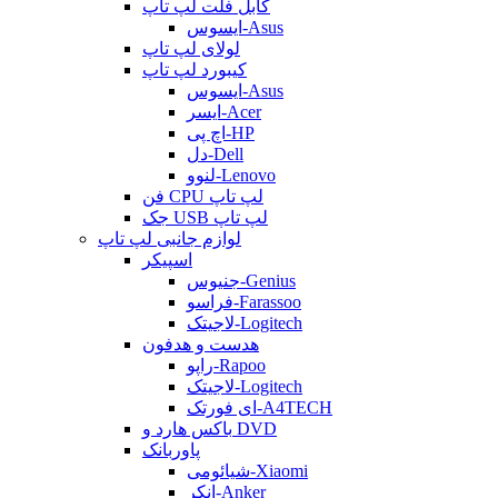
کابل فلت لپ تاپ
ایسوس-Asus
لولای لپ تاپ
کیبورد لپ تاپ
ایسوس-Asus
ایسر-Acer
اچ پی-HP
دل-Dell
لنوو-Lenovo
فن CPU لپ تاپ
جک USB لپ تاپ
لوازم جانبی لپ تاپ
اسپیکر
جنیوس-Genius
فراسو-Farassoo
لاجیتک-Logitech
هدست و هدفون
راپو-Rapoo
لاجیتک-Logitech
ای فورتک-A4TECH
باکس هارد و DVD
پاوربانک
شیائومی-Xiaomi
انکر-Anker