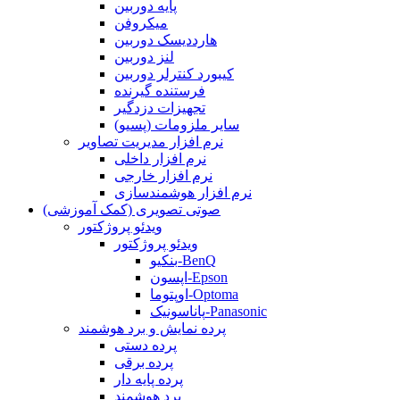
پایه دوربین
میکروفن
هارددیسک دوربین
لنز دوربین
کیبورد کنترلر دوربین
فرستنده گیرنده
تجهیزات دزدگیر
سایر ملزومات (پسیو)
نرم افزار مدیریت تصاویر
نرم افزار داخلی
نرم افزار خارجی
نرم افزار هوشمندسازی
صوتی تصویری (کمک آموزشی)
ویدئو پروژکتور
ویدئو پروژکتور
بنکیو-BenQ
اپسون-Epson
اوپتوما-Optoma
پاناسونیک-Panasonic
پرده نمایش و برد هوشمند
پرده دستی
پرده برقی
پرده پایه دار
برد هوشمند