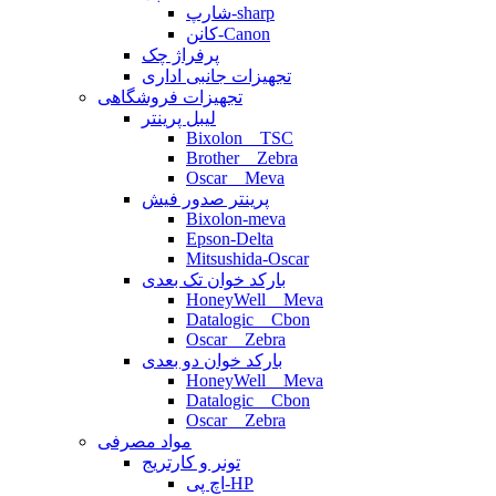
شارپ-sharp
کانن-Canon
پرفراژ چک
تجهیزات جانبی اداری
تجهیزات فروشگاهی
لیبل پرینتر
Bixolon _ TSC
Brother _ Zebra
Oscar _ Meva
پرینتر صدور فیش
Bixolon-meva
Epson-Delta
Mitsushida-Oscar
بارکد خوان تک بعدی
HoneyWell _ Meva
Datalogic _ Cbon
Oscar _ Zebra
بارکد خوان دو بعدی
HoneyWell _ Meva
Datalogic _ Cbon
Oscar _ Zebra
مواد مصرفی
تونر و کارتریج
اچ پی-HP