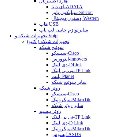
هارد اکسترنال
ای دیتا-ADATA
سیلیکون پاور-Silicon
وسترن دیجیتال-Western
هاب USB
سایرلوازم جانبی لپ تاپ
تجهیزات شبکه و Voip
تجهیزات شبکه (اکتیو)
سوئیچ شبکه
سیسکو-Cisco
اینوورس-innovers
دی لینک-DLink
تی پی لینک-TP Link
پلنت-Planet
سایر سوئیچ شبکه
روتر شبکه
سیسکو-Cisco
میکروتیک-MikroTik
سایر روتر شبکه
روتر بیسیم
تی پی لینک-TP Link
دی لینک-D Link
میکروتیک-MikroTik
ایسوس-ASUS