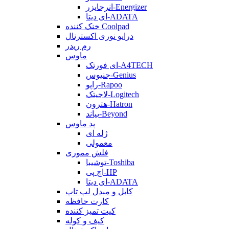
انرجایزر-Energizer
ای دیتا-ADATA
خنک کننده Coolpad
درایو نوری اکسترنال
رم ریدر
ماوس
ای فورتک-A4TECH
جنیوس-Genius
راپو-Rapoo
لاجیتک-Logitech
هترون-Hatron
بیاند-Beyond
پد ماوس
ژله ای
معمولی
فلش مموری
توشیبا-Toshiba
اچ پی-HP
ای دیتا-ADATA
کابل و مبدل لپ تاپ
کارت حافظه
کیت تمیز کننده
کیف و کوله