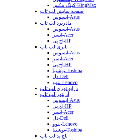
کینگ مکس-KingMax
صفحه نمایش لپ تاپ
ایسوس-Asus
مادربرد لپ تاپ
ایسوس-Asus
ایسر-Acer
اچ پی-HP
باتری لپ تاپ
ایسوس-Asus
ایسر-Acer
اچ پی-HP
توشیبا-Toshiba
دل-Dell
لنوو-Lenovo
درایو نوری لپ تاپ
آداپتور لپ تاپ
ایسوس-Asus
اچ پی-HP
ایسر-Acer
دل-Dell
لنوو-Lenovo
توشیبا-Toshiba
تاچ پد لپ تاپ