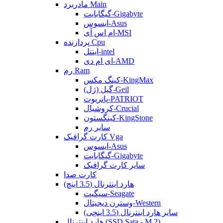
مادربرد Main
گیگابایت-Gigabyte
ایسوس-Asus
ام اس آی-MSI
پردازنده Cpu
اینتل-intel
ای ام دی-AMD
رم Ram
کینگ مکس-KingMax
گیل (ژل)-Geil
پاتریوت-PATRIOT
کروشیال-Crucial
کینگستون-KingStone
سایر رم
کارت گرافیک Vga
ایسوس-Asus
گیگابایت-Gigabyte
سایر کارت گرافیک
کارت صدا
هارد اینترنال (3.5 اینچ)
سیگیت-Seagate
وسترن دیجیتال-Western
سایر هارد اینترنال (3.5 اینچی)
هارد اینترنال (SSD Sata - M.2)