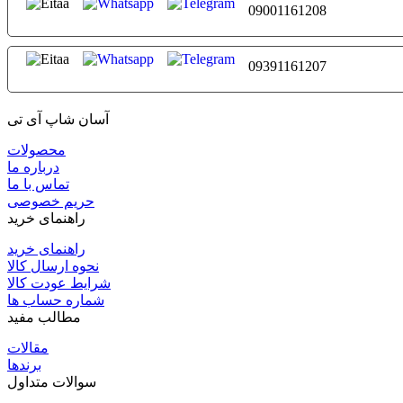
09001161208
09391161207
آسان شاپ آی تی
محصولات
درباره ما
تماس با ما
حریم خصوصی
راهنمای خرید
راهنمای خرید
نحوه ارسال کالا
شرایط عودت کالا
شماره حساب ها
مطالب مفید
مقالات
برندها
سوالات متداول