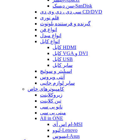
سن دیسک-SanDisk
سی دی ، دی وی دی CD/DVD
قلم نوری
گیرنده و فرستنده بلوتوث
انواع فن
انواع مبدل
انواع کابل
کابل HDMI
کابل VGA و DVI
کابل USB
سایر کابل
اسپلیتر و سوئیچ
آنتی ویروس
سایر لوازم جانبی
کامپیوترهای خاص
زیروکلاینت
تین کلاینت
نانو پی سی
مینی پی سی
All in ONE
ام اس آی-MSI
لنوو-Lenovo
ایسوس-Asus