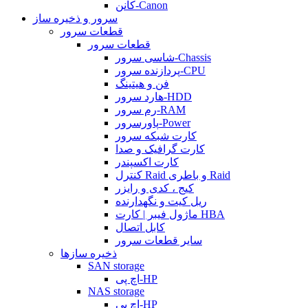
کانن-Canon
سرور و ذخیره ساز
قطعات سرور
قطعات سرور
شاسی سرور-Chassis
پردازنده سرور-CPU
فن و هیتینگ
هارد سرور-HDD
رم سرور-RAM
پاورسرور-Power
کارت شبکه سرور
کارت گرافیک و صدا
کارت اکسپندر
کنترل Raid و باطری Raid
کیج ، کدی و رایزر
ریل کیت و نگهدارنده
ماژول فیبر | کارت HBA
کابل اتصال
سایر قطعات سرور
ذخیره سازها
SAN storage
اچ پی-HP
NAS storage
اچ پی-HP