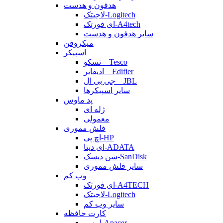
هدفون و هدست
لاجیتک-Logitech
ای فورتک-A4tech
سایر هدفون و هدست
میکروفن
اسپیکر
تسکو _ Tesco
ادیفایر _ Edifier
جی بی ال _ JBL
سایر اسپیکرها
پد ماوس
ژله ای
معمولی
فلش مموری
اچ پی-HP
ای دیتا-ADATA
سن دیسک-SanDisk
سایر فلش مموری
وب کم
ای فورتک-A4TECH
لاجیتک-Logitech
سایر وب کم
کارت حافظه
اپیسر-Apacer