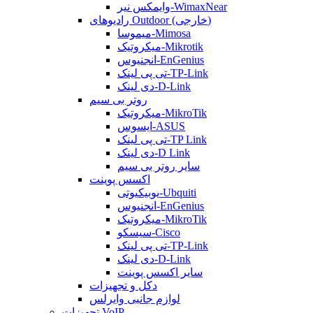
وایمکس نیر-WimaxNear
رادیوهای Outdoor (خارجی)
میموسا-Mimosa
میکروتیک-Mikrotik
انجنیوس-EnGenius
تی پی لینک-TP-Link
دی لینک-D-Link
روتر بی سیم
میکروتیک-MikroTik
ایسوس-ASUS
تی پی لینک-TP Link
دی لینک-D Link
سایر روتر بی سیم
اکسس پوینت
یوبیکیوتی-Ubquiti
انجنیوس-EnGenius
میکروتیک-MikroTik
سیسکو-Cisco
تی پی لینک-TP-Link
دی لینک-D-Link
سایر اکسس پوینت
دکل و تجهیزات
لوازم جانبی وایرلس
تجهیزات VoIP