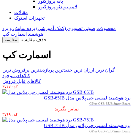
پایه پروژکتور
لامپ ویدئو پروژکتور
مقالات
تجهیزات استوک
محصولات
صوتی تصویری (کمک آموزشی)
پرده نمایش و برد
هوشمند
اسمارت کپ
حذف مقایسه
مقایسه
اسمارت کپ
گران ترین
ارزان ترین
جدیدترین
پربازدیدترین
پرفروش ترین
کالاهای موجود
کالاهای قابل فروش
کد : ۳۷۶۷
برد هوشمند لمسی جی پلاس مدل GSB-65JB
GPlus GSB-65JB Smart Board
تماس بگیرید
کد : ۳۷۶۹
برد هوشمند لمسی جی پلاس مدل GSB-75JB
GPlus GSB-75JB Smart Board