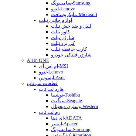
سامسونگ-Samsung
لنوو-Lenovo
مایکروسافت-Microsoft
لوازم جانبی تبلت
لیبل و ضد خش تبلت
کاور تبلت
شارژر تبلت
کی برد تبلت
کارت حافظه تبلت
شارژر فندکی خودرو
All in ONE
ام اس آی-MSI
لنوو-Lenovo
ایسوس-Asus
قطعات لپ تاپ
هارد لپ تاپ
توشیبا-Toshiba
سیگیت-Seagate
وسترن دیجیتال-Western
رم لپ تاپ
ای دیتا-ADATA
اپیسر-Apacer
سامسونگ-Samsung
کینگستون-KingSton