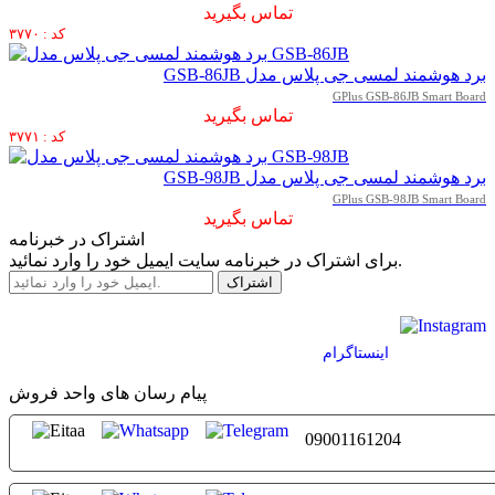
تماس بگیرید
کد : ۳۷۷۰
برد هوشمند لمسی جی پلاس مدل GSB-86JB
GPlus GSB-86JB Smart Board
تماس بگیرید
کد : ۳۷۷۱
برد هوشمند لمسی جی پلاس مدل GSB-98JB
GPlus GSB-98JB Smart Board
تماس بگیرید
اشتراک در خبرنامه
برای اشتراک در خبرنامه سایت ایمیل خود را وارد نمائید.
اينستاگرام
پیام رسان های واحد فروش
09001161204