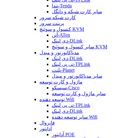
تندا-Tenda
سایر کارت شبکه و دانگل
کارت شبکه سرور
پرینت سرور
کنسول و سوئیچ KVM
آتن-ATen
دی لینک-DLink
سایر کنسول و سوئیچ KVM
مدیاکانورتور و مبدل
دی لینک-DLink
تی پی لینک-TPLink
پلنت-Planet
سایر مدیاکانورتور و مبدل
ماژول و کارت توسعه
سیسکو-Cisco
سایر ماژول و کارت توسعه
توسعه دهنده Wifi
تی پی لینک-TPLink
دی لینک-DLink
سایر توسعه دهنده Wifi
فایروال
آداپتور
آداپتور POE