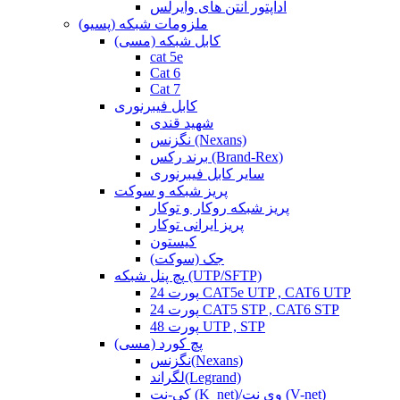
آداپتور آنتن های وایرلس
ملزومات شبکه (پسیو)
کابل شبکه (مسی)
cat 5e
Cat 6
Cat 7
کابل فیبرنوری
شهید قندی
نگزنس (Nexans)
برند رکس (Brand-Rex)
سایر کابل فیبرنوری
پریز شبکه و سوکت
پریز شبکه روکار و توکار
پریز ایرانی توکار
کیستون
جک (سوکت)
پچ پنل شبکه (UTP/SFTP)
24 پورت CAT5e UTP , CAT6 UTP
24 پورت CAT5 STP , CAT6 STP
48 پورت UTP , STP
پچ کورد (مسی)
نگزنس(Nexans)
لگراند(Legrand)
کی-نت (K_net)/وی نت (V-net)