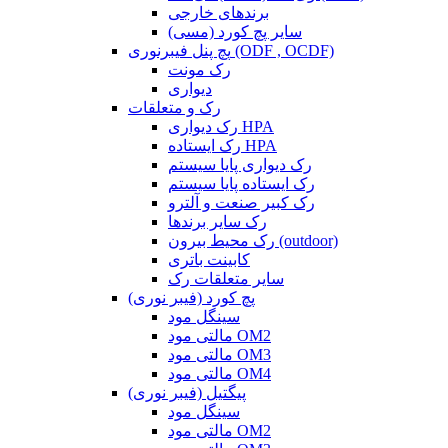
برندهای خارجی
سایر پچ کورد (مسی)
پچ پنل فیبرنوری (ODF , OCDF)
رک مونت
دیواری
رک و متعلقات
رک دیواری HPA
رک ایستاده HPA
رک دیواری پایا سیستم
رک ایستاده پایا سیستم
رک کبیر صنعت و آلترو
رک سایر برندها
رک محیط بیرون (outdoor)
کابینت باتری
سایر متعلقات رک
پچ کورد (فیبر نوری)
سینگل مود
مالتی مود OM2
مالتی مود OM3
مالتی مود OM4
پیگتیل (فیبر نوری)
سینگل مود
مالتی مود OM2