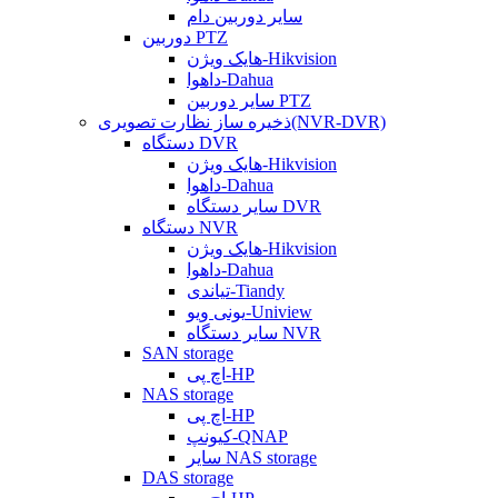
سایر دوربین دام
دوربین PTZ
هایک ویژن-Hikvision
داهوا-Dahua
سایر دوربین PTZ
ذخیره ساز نظارت تصویری(NVR-DVR)
دستگاه DVR
هایک ویژن-Hikvision
داهوا-Dahua
سایر دستگاه DVR
دستگاه NVR
هایک ویژن-Hikvision
داهوا-Dahua
تیاندی-Tiandy
یونی ویو-Uniview
سایر دستگاه NVR
SAN storage
اچ پی-HP
NAS storage
اچ پی-HP
کیونپ-QNAP
سایر NAS storage
DAS storage