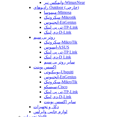
وایمکس نیر-WimaxNear
رادیوهای Outdoor (خارجی)
میموسا-Mimosa
میکروتیک-Mikrotik
انجنیوس-EnGenius
تی پی لینک-TP-Link
دی لینک-D-Link
روتر بی سیم
میکروتیک-MikroTik
ایسوس-ASUS
تی پی لینک-TP Link
دی لینک-D Link
سایر روتر بی سیم
اکسس پوینت
یوبیکیوتی-Ubquiti
انجنیوس-EnGenius
میکروتیک-MikroTik
سیسکو-Cisco
تی پی لینک-TP-Link
دی لینک-D-Link
سایر اکسس پوینت
دکل و تجهیزات
لوازم جانبی وایرلس
تجهیزات VoIP