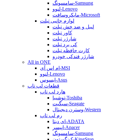
سامسونگ-Samsung
لنوو-Lenovo
مایکروسافت-Microsoft
لوازم جانبی تبلت
لیبل و ضد خش تبلت
کاور تبلت
شارژر تبلت
کی برد تبلت
کارت حافظه تبلت
شارژر فندکی خودرو
All in ONE
ام اس آی-MSI
لنوو-Lenovo
ایسوس-Asus
قطعات لپ تاپ
هارد لپ تاپ
توشیبا-Toshiba
سیگیت-Seagate
وسترن دیجیتال-Western
رم لپ تاپ
ای دیتا-ADATA
اپیسر-Apacer
سامسونگ-Samsung
کینگستون-KingSton