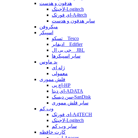
هدفون و هدست
لاجیتک-Logitech
ای فورتک-A4tech
سایر هدفون و هدست
میکروفن
اسپیکر
تسکو _ Tesco
ادیفایر _ Edifier
جی بی ال _ JBL
سایر اسپیکرها
پد ماوس
ژله ای
معمولی
فلش مموری
اچ پی-HP
ای دیتا-ADATA
سن دیسک-SanDisk
سایر فلش مموری
وب کم
ای فورتک-A4TECH
لاجیتک-Logitech
سایر وب کم
کارت حافظه
اپیسر-Apacer