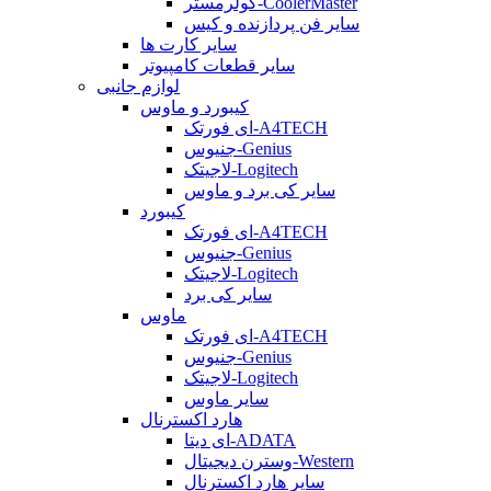
کولرمستر-CoolerMaster
سایر فن پردازنده و کیس
سایر کارت ها
سایر قطعات کامپیوتر
لوازم جانبی
کیبورد و ماوس
ای فورتک-A4TECH
جنیوس-Genius
لاجیتک-Logitech
سایر کی برد و ماوس
کیبورد
ای فورتک-A4TECH
جنیوس-Genius
لاجیتک-Logitech
سایر کی برد
ماوس
ای فورتک-A4TECH
جنیوس-Genius
لاجیتک-Logitech
سایر ماوس
هارد اکسترنال
ای دیتا-ADATA
وسترن دیجیتال-Western
سایر هارد اکسترنال