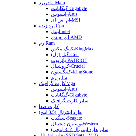
مادربرد Main
گیگابایت-Gigabyte
ایسوس-Asus
ام اس آی-MSI
پردازنده Cpu
اینتل-intel
ای ام دی-AMD
رم Ram
کینگ مکس-KingMax
گیل (ژل)-Geil
پاتریوت-PATRIOT
کروشیال-Crucial
کینگستون-KingStone
سایر رم
کارت گرافیک Vga
ایسوس-Asus
گیگابایت-Gigabyte
سایر کارت گرافیک
کارت صدا
هارد اینترنال (3.5 اینچ)
سیگیت-Seagate
وسترن دیجیتال-Western
سایر هارد اینترنال (3.5 اینچی)
هارد اینترنال (SSD Sata - M.2)