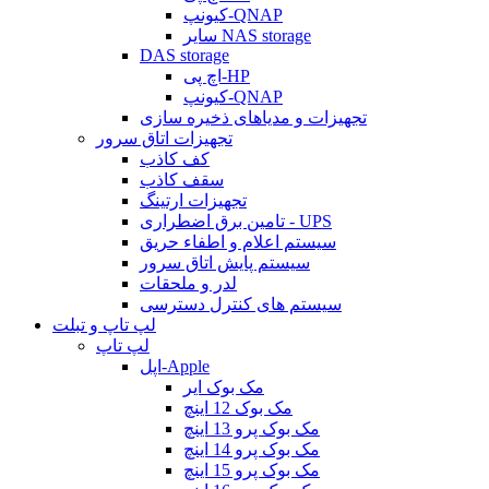
کیونپ-QNAP
سایر NAS storage
DAS storage
اچ پی-HP
کیونپ-QNAP
تجهیزات و مدیاهای ذخیره سازی
تجهیزات اتاق سرور
کف کاذب
سقف کاذب
تجهیزات ارتینگ
تامین برق اضطراری - UPS
سیستم اعلام و اطفاء حریق
سیستم پایش اتاق سرور
لدر و ملحقات
سیستم های کنترل دسترسی
لپ تاپ و تبلت
لپ تاپ
اپل-Apple
مک بوک ایر
مک بوک 12 اینچ
مک بوک پرو 13 اینچ
مک بوک پرو 14 اینچ
مک بوک پرو 15 اینچ