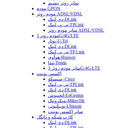
سایر روتر بیسیم
مودم GPON
مودم روتر ADSL/VDSL
دی لینک-DLink
تی پی لینک-TPLink
سایر مودم روتر ADSL/VDSL
مودم روتر 3G/4G/LTE
یوتل-U.Tel
دی لینک-DLink
تی پی لینک-TP Link
هوآوی-Huawei
تندا-Tenda
سایر مودم روتر 3G/4G/LTE
اکسس پوینت
سیسکو- Cisco
تی پی لینک-TPLink
دی لینک-DLink
انجنیوس-EnGenius
میکروتیک-MikroTik
یوبیکیوتی-Ubiquiti
سایر اکسس پوینت
کارت شبکه و دانگل
دی لینک-DLink
تی پی لینک-TPLink