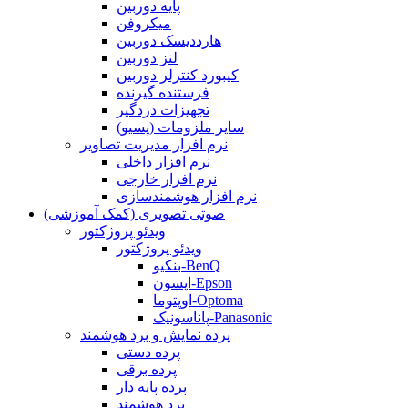
پایه دوربین
میکروفن
هارددیسک دوربین
لنز دوربین
کیبورد کنترلر دوربین
فرستنده گیرنده
تجهیزات دزدگیر
سایر ملزومات (پسیو)
نرم افزار مدیریت تصاویر
نرم افزار داخلی
نرم افزار خارجی
نرم افزار هوشمندسازی
صوتی تصویری (کمک آموزشی)
ویدئو پروژکتور
ویدئو پروژکتور
بنکیو-BenQ
اپسون-Epson
اوپتوما-Optoma
پاناسونیک-Panasonic
پرده نمایش و برد هوشمند
پرده دستی
پرده برقی
پرده پایه دار
برد هوشمند