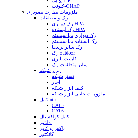
اچ پی-HP
کیونپ-QNAP
ملزومات نظارت تصویری
رک و متعلقات
رک دیواری HPA
رک ایستاده HPA
رک دیواری پایا سیستم
رک ایستاده پایا سیستم
رک سایر برندها
رک outdoor
کابینت باتری
سایر متعلقات رک
ابزار شبکه
تستر شبکه
آچار
کیف ابزار شبکه
ملزومات جانبی ابزار شبکه
کابل utp
CAT5
CAT6
کابل کواکسیال
آداپتور
باکس و کاور
کانکتور