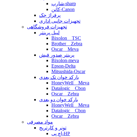
شارپ-sharp
کانن-Canon
پرفراژ چک
تجهیزات جانبی اداری
تجهیزات فروشگاهی
لیبل پرینتر
Bixolon _ TSC
Brother _ Zebra
Oscar _ Meva
پرینتر صدور فیش
Bixolon-meva
Epson-Delta
Mitsushida-Oscar
بارکد خوان تک بعدی
HoneyWell _ Meva
Datalogic _ Cbon
Oscar _ Zebra
بارکد خوان دو بعدی
HoneyWell _ Meva
Datalogic _ Cbon
Oscar _ Zebra
مواد مصرفی
تونر و کارتریج
اچ پی-HP