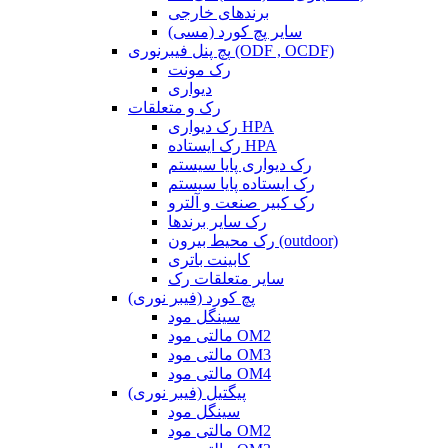
برندهای خارجی
سایر پچ کورد (مسی)
پچ پنل فیبرنوری (ODF , OCDF)
رک مونت
دیواری
رک و متعلقات
رک دیواری HPA
رک ایستاده HPA
رک دیواری پایا سیستم
رک ایستاده پایا سیستم
رک کبیر صنعت و آلترو
رک سایر برندها
رک محیط بیرون (outdoor)
کابینت باتری
سایر متعلقات رک
پچ کورد (فیبر نوری)
سینگل مود
مالتی مود OM2
مالتی مود OM3
مالتی مود OM4
پیگتیل (فیبر نوری)
سینگل مود
مالتی مود OM2