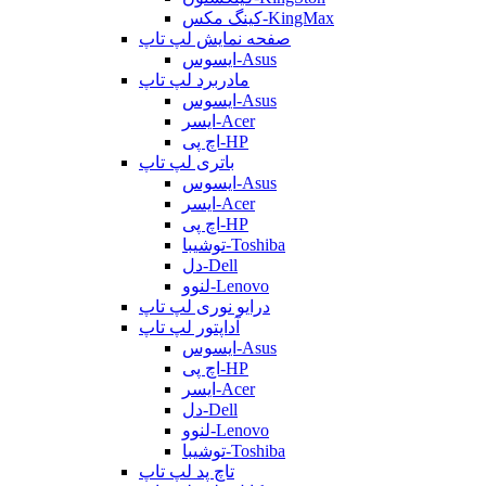
کینگ مکس-KingMax
صفحه نمایش لپ تاپ
ایسوس-Asus
مادربرد لپ تاپ
ایسوس-Asus
ایسر-Acer
اچ پی-HP
باتری لپ تاپ
ایسوس-Asus
ایسر-Acer
اچ پی-HP
توشیبا-Toshiba
دل-Dell
لنوو-Lenovo
درایو نوری لپ تاپ
آداپتور لپ تاپ
ایسوس-Asus
اچ پی-HP
ایسر-Acer
دل-Dell
لنوو-Lenovo
توشیبا-Toshiba
تاچ پد لپ تاپ