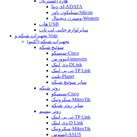
هارد اکسترنال
ای دیتا-ADATA
سیلیکون پاور-Silicon
وسترن دیجیتال-Western
هاب USB
سایرلوازم جانبی لپ تاپ
تجهیزات شبکه و Voip
تجهیزات شبکه (اکتیو)
سوئیچ شبکه
سیسکو-Cisco
اینوورس-innovers
دی لینک-DLink
تی پی لینک-TP Link
پلنت-Planet
سایر سوئیچ شبکه
روتر شبکه
سیسکو-Cisco
میکروتیک-MikroTik
سایر روتر شبکه
روتر بیسیم
تی پی لینک-TP Link
دی لینک-D Link
میکروتیک-MikroTik
ایسوس-ASUS