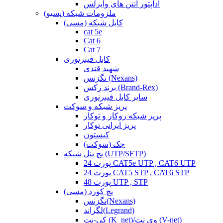
آداپتور آنتن های وایرلس
ملزومات شبکه (پسیو)
کابل شبکه (مسی)
cat 5e
Cat 6
Cat 7
کابل فیبرنوری
شهید قندی
نگزنس (Nexans)
برند رکس (Brand-Rex)
سایر کابل فیبرنوری
پریز شبکه و سوکت
پریز شبکه روکار و توکار
پریز ایرانی توکار
کیستون
جک (سوکت)
پچ پنل شبکه (UTP/SFTP)
24 پورت CAT5e UTP , CAT6 UTP
24 پورت CAT5 STP , CAT6 STP
48 پورت UTP , STP
پچ کورد (مسی)
نگزنس(Nexans)
لگراند(Legrand)
کی-نت (K_net)/وی نت (V-net)