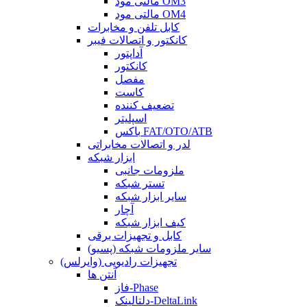
مالتی مود OM3
مالتی مود OM4
کابل تلفن و مخابرات
کانکتور و اتصالات فیبر
آداپتور
کانکتور
مفصل
کاست
تضعیف کننده
اسپلیتر
باکس FAT/OTO/ATB
لدر و اتصالات مخابراتی
ابزار شبکه
ملزومات جانبی
تستر شبکه
سایر ابزار شبکه
آچار
کیف ابزار شبکه
کابل و تجهیزات برقی
سایر ملزومات شبکه (پسیو)
تجهیزات رادیویی (وایرلس)
آنتن ها
فاز-Phase
دلتالینک-DeltaLink