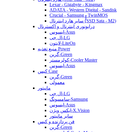
Lexar - Gigabyte - Kingmax
ADATA - Western Digital - Sandisk
Crucial - Samsung - TwinMOS
سایر هارد اینترنال (ُُُِSSD Sata - M2)
درایونوری اینترنال و اکسترنال
ایسوس-Asus
ال جی-LG
لایتون-LiteOn
منبع تغذیه Power
گرین-Green
کولرمستر-Cooler Master
ایسوس-Asus
کیس Case
گرین-Green
معمولی
مانیتور
ال جی-LG
سامسونگ-Samsung
ایسوس-Asus
ایکس ویژن-X.Vision
سایر مانیتور
فن پردازنده و کیس
گرین-Green