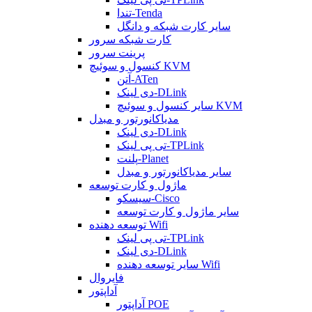
تندا-Tenda
سایر کارت شبکه و دانگل
کارت شبکه سرور
پرینت سرور
کنسول و سوئیچ KVM
آتن-ATen
دی لینک-DLink
سایر کنسول و سوئیچ KVM
مدیاکانورتور و مبدل
دی لینک-DLink
تی پی لینک-TPLink
پلنت-Planet
سایر مدیاکانورتور و مبدل
ماژول و کارت توسعه
سیسکو-Cisco
سایر ماژول و کارت توسعه
توسعه دهنده Wifi
تی پی لینک-TPLink
دی لینک-DLink
سایر توسعه دهنده Wifi
فایروال
آداپتور
آداپتور POE