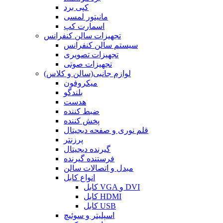
کپی برد
مانیتور لمسی
اسمارت کپ
تجهیزات سالن کنفرانس
سیستم سالن کنفرانس
تجهیزات تصویری
تجهیزات صوتی
لوازم جانبی(سالن و کلاس)
میکروفون
بلندگو
هدست
ضبط کننده
پخش کننده
قلم نوری و صفحه دیجیتال
پرزنتر
گیرنده دیجیتال
فرستنده گیرنده
مبدل و اتصالات سالن
انواع کابل
کابل VGA و DVI
کابل HDMI
کابل USB
اسپلیتر و سوئیچ