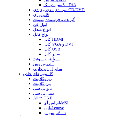
سن دیسک-SanDisk
سی دی ، دی وی دی CD/DVD
قلم نوری
گیرنده و فرستنده بلوتوث
انواع فن
انواع مبدل
انواع کابل
کابل HDMI
کابل VGA و DVI
کابل USB
سایر کابل
اسپلیتر و سوئیچ
آنتی ویروس
سایر لوازم جانبی
کامپیوترهای خاص
زیروکلاینت
تین کلاینت
نانو پی سی
مینی پی سی
All in ONE
ام اس آی-MSI
لنوو-Lenovo
ایسوس-Asus