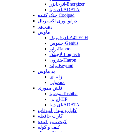
انرجایزر-Energizer
ای دیتا-ADATA
خنک کننده Coolpad
درایو نوری اکسترنال
رم ریدر
ماوس
ای فورتک-A4TECH
جنیوس-Genius
راپو-Rapoo
لاجیتک-Logitech
هترون-Hatron
بیاند-Beyond
پد ماوس
ژله ای
معمولی
فلش مموری
توشیبا-Toshiba
اچ پی-HP
ای دیتا-ADATA
کابل و مبدل لپ تاپ
کارت حافظه
کیت تمیز کننده
کیف و کوله