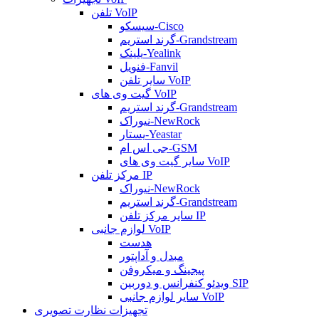
تلفن VoIP
سیسکو-Cisco
گرند استریم-Grandstream
یلینک-Yealink
فنویل-Fanvil
سایر تلفن VoIP
گیت وی های VoIP
گرند استریم-Grandstream
نیوراک-NewRock
یستار-Yeastar
جی اس ام-GSM
سایر گیت وی های VoIP
مرکز تلفن IP
نیوراک-NewRock
گرند استریم-Grandstream
سایر مرکز تلفن IP
لوازم جانبی VoIP
هدست
مبدل و آداپتور
پیجینگ و میکروفن
ویدئو کنفرانس و دوربین SIP
سایر لوازم جانبی VoIP
تجهیزات نظارت تصویری