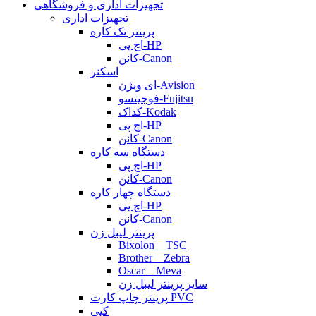
تجهیزات اداری و فروشگاهی
تجهیزات اداری
پرینتر تک کاره
اچ پی-HP
کانن-Canon
اسکنر
ای ویژن-Avision
فوجیتسو-Fujitsu
کداک-Kodak
اچ پی-HP
کانن-Canon
دستگاه سه کاره
اچ پی-HP
کانن-Canon
دستگاه چهار کاره
اچ پی-HP
کانن-Canon
پرینتر لیبل زن
Bixolon _ TSC
Brother _ Zebra
Oscar _ Meva
سایر پرینتر لیبل زن
پرینتر چاپ کارت PVC
کپی