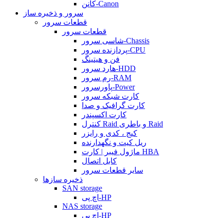
کانن-Canon
سرور و ذخیره ساز
قطعات سرور
قطعات سرور
شاسی سرور-Chassis
پردازنده سرور-CPU
فن و هیتینگ
هارد سرور-HDD
رم سرور-RAM
پاورسرور-Power
کارت شبکه سرور
کارت گرافیک و صدا
کارت اکسپندر
کنترل Raid و باطری Raid
کیج ، کدی و رایزر
ریل کیت و نگهدارنده
ماژول فیبر | کارت HBA
کابل اتصال
سایر قطعات سرور
ذخیره سازها
SAN storage
اچ پی-HP
NAS storage
اچ پی-HP