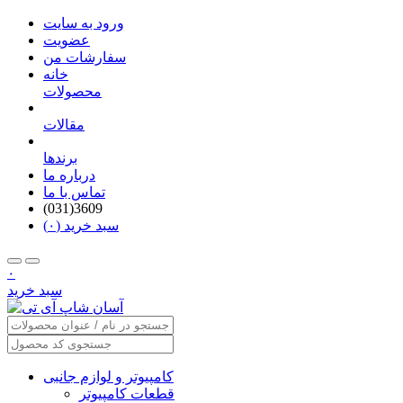
ورود به سایت
عضویت
سفارشات من
خانه
محصولات
مقالات
برندها
درباره ما
تماس با ما
(031)3609
سبد خرید (۰)
۰
سبد خرید
کامپیوتر و لوازم جانبی
قطعات کامپیوتر