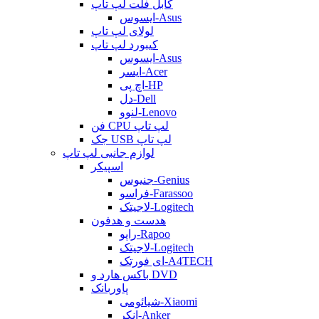
کابل فلت لپ تاپ
ایسوس-Asus
لولای لپ تاپ
کیبورد لپ تاپ
ایسوس-Asus
ایسر-Acer
اچ پی-HP
دل-Dell
لنوو-Lenovo
فن CPU لپ تاپ
جک USB لپ تاپ
لوازم جانبی لپ تاپ
اسپیکر
جنیوس-Genius
فراسو-Farassoo
لاجیتک-Logitech
هدست و هدفون
راپو-Rapoo
لاجیتک-Logitech
ای فورتک-A4TECH
باکس هارد و DVD
پاوربانک
شیائومی-Xiaomi
انکر-Anker