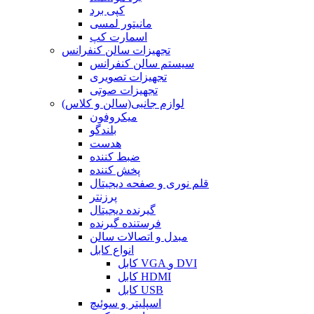
کپی برد
مانیتور لمسی
اسمارت کپ
تجهیزات سالن کنفرانس
سیستم سالن کنفرانس
تجهیزات تصویری
تجهیزات صوتی
لوازم جانبی(سالن و کلاس)
میکروفون
بلندگو
هدست
ضبط کننده
پخش کننده
قلم نوری و صفحه دیجیتال
پرزنتر
گیرنده دیجیتال
فرستنده گیرنده
مبدل و اتصالات سالن
انواع کابل
کابل VGA و DVI
کابل HDMI
کابل USB
اسپلیتر و سوئیچ