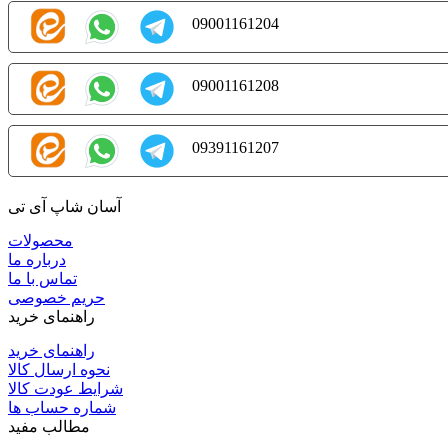
09001161204
09001161208
09391161207
آسان شاپ آی تی
محصولات
درباره ما
تماس با ما
حریم خصوصی
راهنمای خرید
راهنمای خرید
نحوه ارسال کالا
شرایط عودت کالا
شماره حساب ها
مطالب مفید