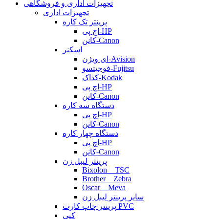
تجهیزات اداری و فروشگاهی
تجهیزات اداری
پرینتر تک کاره
اچ پی-HP
کانن-Canon
اسکنر
ای ویژن-Avision
فوجیتسو-Fujitsu
کداک-Kodak
اچ پی-HP
کانن-Canon
دستگاه سه کاره
اچ پی-HP
کانن-Canon
دستگاه چهار کاره
اچ پی-HP
کانن-Canon
پرینتر لیبل زن
Bixolon _ TSC
Brother _ Zebra
Oscar _ Meva
سایر پرینتر لیبل زن
پرینتر چاپ کارت PVC
کپی