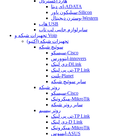
هارد اکسترنال
ای دیتا-ADATA
سیلیکون پاور-Silicon
وسترن دیجیتال-Western
هاب USB
سایرلوازم جانبی لپ تاپ
تجهیزات شبکه و Voip
تجهیزات شبکه (اکتیو)
سوئیچ شبکه
سیسکو-Cisco
اینوورس-innovers
دی لینک-DLink
تی پی لینک-TP Link
پلنت-Planet
سایر سوئیچ شبکه
روتر شبکه
سیسکو-Cisco
میکروتیک-MikroTik
سایر روتر شبکه
روتر بیسیم
تی پی لینک-TP Link
دی لینک-D Link
میکروتیک-MikroTik
ایسوس-ASUS