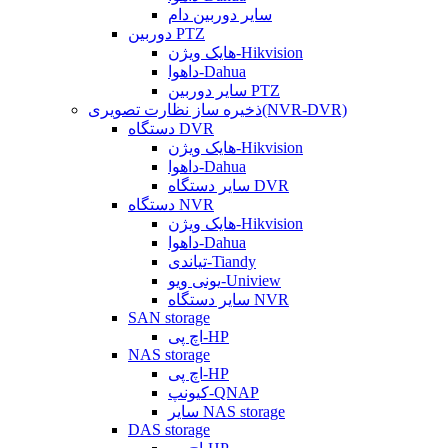
سایر دوربین دام
دوربین PTZ
هایک ویژن-Hikvision
داهوا-Dahua
سایر دوربین PTZ
ذخیره ساز نظارت تصویری(NVR-DVR)
دستگاه DVR
هایک ویژن-Hikvision
داهوا-Dahua
سایر دستگاه DVR
دستگاه NVR
هایک ویژن-Hikvision
داهوا-Dahua
تیاندی-Tiandy
یونی ویو-Uniview
سایر دستگاه NVR
SAN storage
اچ پی-HP
NAS storage
اچ پی-HP
کیونپ-QNAP
سایر NAS storage
DAS storage