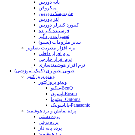
پایه دوربین
میکروفن
هارددیسک دوربین
لنز دوربین
کیبورد کنترلر دوربین
فرستنده گیرنده
تجهیزات دزدگیر
سایر ملزومات (پسیو)
نرم افزار مدیریت تصاویر
نرم افزار داخلی
نرم افزار خارجی
نرم افزار هوشمندسازی
صوتی تصویری (کمک آموزشی)
ویدئو پروژکتور
ویدئو پروژکتور
بنکیو-BenQ
اپسون-Epson
اوپتوما-Optoma
پاناسونیک-Panasonic
پرده نمایش و برد هوشمند
پرده دستی
پرده برقی
پرده پایه دار
برد هوشمند