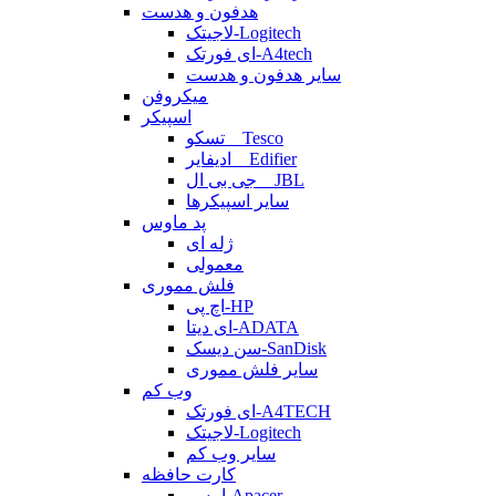
هدفون و هدست
لاجیتک-Logitech
ای فورتک-A4tech
سایر هدفون و هدست
میکروفن
اسپیکر
تسکو _ Tesco
ادیفایر _ Edifier
جی بی ال _ JBL
سایر اسپیکرها
پد ماوس
ژله ای
معمولی
فلش مموری
اچ پی-HP
ای دیتا-ADATA
سن دیسک-SanDisk
سایر فلش مموری
وب کم
ای فورتک-A4TECH
لاجیتک-Logitech
سایر وب کم
کارت حافظه
اپیسر-Apacer