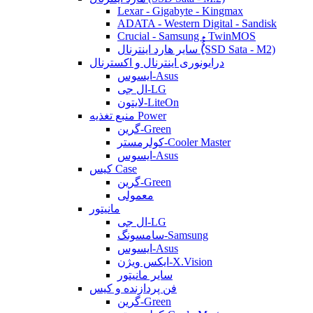
Lexar - Gigabyte - Kingmax
ADATA - Western Digital - Sandisk
Crucial - Samsung - TwinMOS
سایر هارد اینترنال (ُُُِSSD Sata - M2)
درایونوری اینترنال و اکسترنال
ایسوس-Asus
ال جی-LG
لایتون-LiteOn
منبع تغذیه Power
گرین-Green
کولرمستر-Cooler Master
ایسوس-Asus
کیس Case
گرین-Green
معمولی
مانیتور
ال جی-LG
سامسونگ-Samsung
ایسوس-Asus
ایکس ویژن-X.Vision
سایر مانیتور
فن پردازنده و کیس
گرین-Green