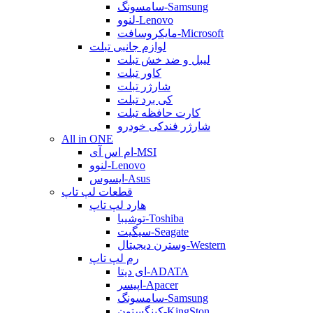
سامسونگ-Samsung
لنوو-Lenovo
مایکروسافت-Microsoft
لوازم جانبی تبلت
لیبل و ضد خش تبلت
کاور تبلت
شارژر تبلت
کی برد تبلت
کارت حافظه تبلت
شارژر فندکی خودرو
All in ONE
ام اس آی-MSI
لنوو-Lenovo
ایسوس-Asus
قطعات لپ تاپ
هارد لپ تاپ
توشیبا-Toshiba
سیگیت-Seagate
وسترن دیجیتال-Western
رم لپ تاپ
ای دیتا-ADATA
اپیسر-Apacer
سامسونگ-Samsung
کینگستون-KingSton