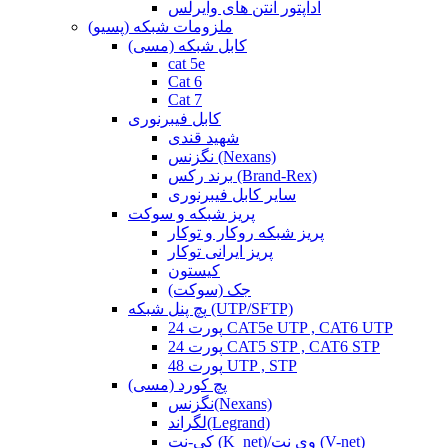
آداپتور آنتن های وایرلس
ملزومات شبکه (پسیو)
کابل شبکه (مسی)
cat 5e
Cat 6
Cat 7
کابل فیبرنوری
شهید قندی
نگزنس (Nexans)
برند رکس (Brand-Rex)
سایر کابل فیبرنوری
پریز شبکه و سوکت
پریز شبکه روکار و توکار
پریز ایرانی توکار
کیستون
جک (سوکت)
پچ پنل شبکه (UTP/SFTP)
24 پورت CAT5e UTP , CAT6 UTP
24 پورت CAT5 STP , CAT6 STP
48 پورت UTP , STP
پچ کورد (مسی)
نگزنس(Nexans)
لگراند(Legrand)
کی-نت (K_net)/وی نت (V-net)