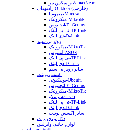
وایمکس نیر-WimaxNear
رادیوهای Outdoor (خارجی)
میموسا-Mimosa
میکروتیک-Mikrotik
انجنیوس-EnGenius
تی پی لینک-TP-Link
دی لینک-D-Link
روتر بی سیم
میکروتیک-MikroTik
ایسوس-ASUS
تی پی لینک-TP Link
دی لینک-D Link
سایر روتر بی سیم
اکسس پوینت
یوبیکیوتی-Ubquiti
انجنیوس-EnGenius
میکروتیک-MikroTik
سیسکو-Cisco
تی پی لینک-TP-Link
دی لینک-D-Link
سایر اکسس پوینت
دکل و تجهیزات
لوازم جانبی وایرلس
تجهیزات VoIP