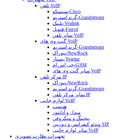
تلفن VoIP
سیسکو-Cisco
گرند استریم-Grandstream
یلینک-Yealink
فنویل-Fanvil
سایر تلفن VoIP
گیت وی های VoIP
گرند استریم-Grandstream
نیوراک-NewRock
یستار-Yeastar
جی اس ام-GSM
سایر گیت وی های VoIP
مرکز تلفن IP
نیوراک-NewRock
گرند استریم-Grandstream
سایر مرکز تلفن IP
لوازم جانبی VoIP
هدست
مبدل و آداپتور
پیجینگ و میکروفن
ویدئو کنفرانس و دوربین SIP
سایر لوازم جانبی VoIP
تجهیزات نظارت تصویری