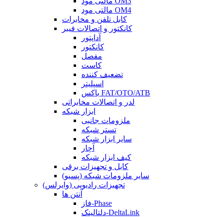
مالتی مود OM3
مالتی مود OM4
کابل تلفن و مخابرات
کانکتور و اتصالات فیبر
آداپتور
کانکتور
مفصل
کاست
تضعیف کننده
اسپلیتر
باکس FAT/OTO/ATB
لدر و اتصالات مخابراتی
ابزار شبکه
ملزومات جانبی
تستر شبکه
سایر ابزار شبکه
آچار
کیف ابزار شبکه
کابل و تجهیزات برقی
سایر ملزومات شبکه (پسیو)
تجهیزات رادیویی (وایرلس)
آنتن ها
فاز-Phase
دلتالینک-DeltaLink