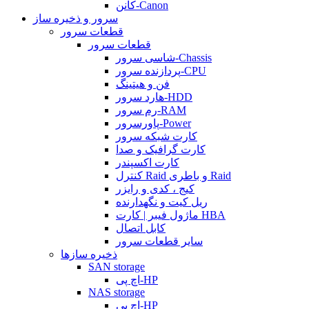
کانن-Canon
سرور و ذخیره ساز
قطعات سرور
قطعات سرور
شاسی سرور-Chassis
پردازنده سرور-CPU
فن و هیتینگ
هارد سرور-HDD
رم سرور-RAM
پاورسرور-Power
کارت شبکه سرور
کارت گرافیک و صدا
کارت اکسپندر
کنترل Raid و باطری Raid
کیج ، کدی و رایزر
ریل کیت و نگهدارنده
ماژول فیبر | کارت HBA
کابل اتصال
سایر قطعات سرور
ذخیره سازها
SAN storage
اچ پی-HP
NAS storage
اچ پی-HP