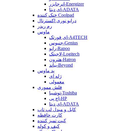
انرجایزر-Energizer
ای دیتا-ADATA
خنک کننده Coolpad
درایو نوری اکسترنال
رم ریدر
ماوس
ای فورتک-A4TECH
جنیوس-Genius
راپو-Rapoo
لاجیتک-Logitech
هترون-Hatron
بیاند-Beyond
پد ماوس
ژله ای
معمولی
فلش مموری
توشیبا-Toshiba
اچ پی-HP
ای دیتا-ADATA
کابل و مبدل لپ تاپ
کارت حافظه
کیت تمیز کننده
کیف و کوله