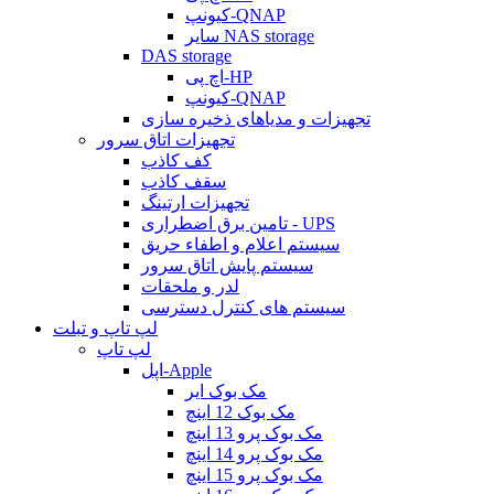
کیونپ-QNAP
سایر NAS storage
DAS storage
اچ پی-HP
کیونپ-QNAP
تجهیزات و مدیاهای ذخیره سازی
تجهیزات اتاق سرور
کف کاذب
سقف کاذب
تجهیزات ارتینگ
تامین برق اضطراری - UPS
سیستم اعلام و اطفاء حریق
سیستم پایش اتاق سرور
لدر و ملحقات
سیستم های کنترل دسترسی
لپ تاپ و تبلت
لپ تاپ
اپل-Apple
مک بوک ایر
مک بوک 12 اینچ
مک بوک پرو 13 اینچ
مک بوک پرو 14 اینچ
مک بوک پرو 15 اینچ