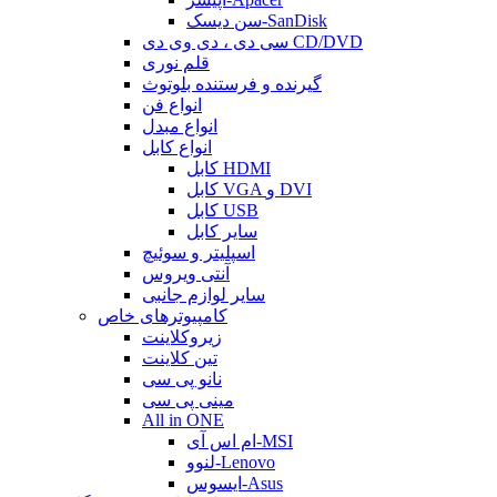
سن دیسک-SanDisk
سی دی ، دی وی دی CD/DVD
قلم نوری
گیرنده و فرستنده بلوتوث
انواع فن
انواع مبدل
انواع کابل
کابل HDMI
کابل VGA و DVI
کابل USB
سایر کابل
اسپلیتر و سوئیچ
آنتی ویروس
سایر لوازم جانبی
کامپیوترهای خاص
زیروکلاینت
تین کلاینت
نانو پی سی
مینی پی سی
All in ONE
ام اس آی-MSI
لنوو-Lenovo
ایسوس-Asus