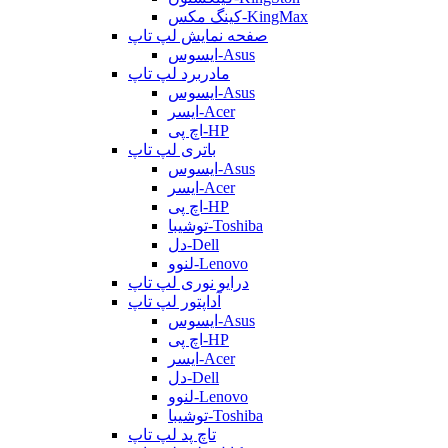
کینگ مکس-KingMax
صفحه نمایش لپ تاپ
ایسوس-Asus
مادربرد لپ تاپ
ایسوس-Asus
ایسر-Acer
اچ پی-HP
باتری لپ تاپ
ایسوس-Asus
ایسر-Acer
اچ پی-HP
توشیبا-Toshiba
دل-Dell
لنوو-Lenovo
درایو نوری لپ تاپ
آداپتور لپ تاپ
ایسوس-Asus
اچ پی-HP
ایسر-Acer
دل-Dell
لنوو-Lenovo
توشیبا-Toshiba
تاچ پد لپ تاپ