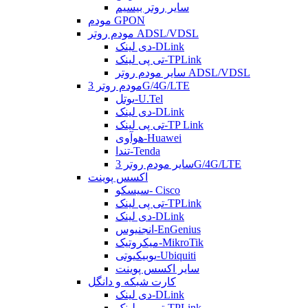
سایر روتر بیسیم
مودم GPON
مودم روتر ADSL/VDSL
دی لینک-DLink
تی پی لینک-TPLink
سایر مودم روتر ADSL/VDSL
مودم روتر 3G/4G/LTE
یوتل-U.Tel
دی لینک-DLink
تی پی لینک-TP Link
هوآوی-Huawei
تندا-Tenda
سایر مودم روتر 3G/4G/LTE
اکسس پوینت
سیسکو- Cisco
تی پی لینک-TPLink
دی لینک-DLink
انجنیوس-EnGenius
میکروتیک-MikroTik
یوبیکیوتی-Ubiquiti
سایر اکسس پوینت
کارت شبکه و دانگل
دی لینک-DLink
تی پی لینک-TPLink