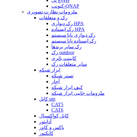
اچ پی-HP
کیونپ-QNAP
ملزومات نظارت تصویری
رک و متعلقات
رک دیواری HPA
رک ایستاده HPA
رک دیواری پایا سیستم
رک ایستاده پایا سیستم
رک سایر برندها
رک outdoor
کابینت باتری
سایر متعلقات رک
ابزار شبکه
تستر شبکه
آچار
کیف ابزار شبکه
ملزومات جانبی ابزار شبکه
کابل utp
CAT5
CAT6
کابل کواکسیال
آداپتور
باکس و کاور
کانکتور