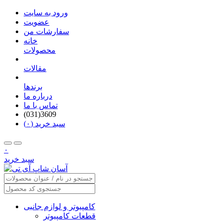
ورود به سایت
عضویت
سفارشات من
خانه
محصولات
مقالات
برندها
درباره ما
تماس با ما
(031)3609
سبد خرید (۰)
۰
سبد خرید
کامپیوتر و لوازم جانبی
قطعات کامپیوتر