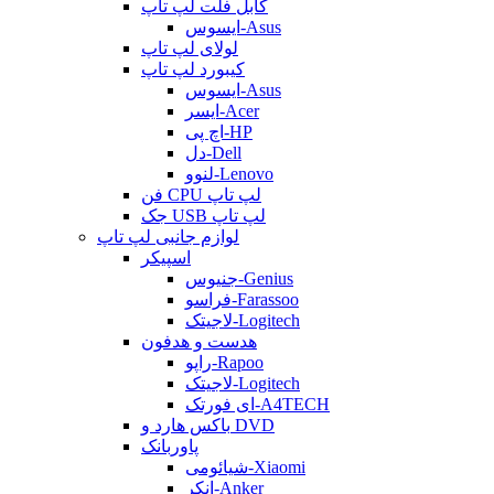
کابل فلت لپ تاپ
ایسوس-Asus
لولای لپ تاپ
کیبورد لپ تاپ
ایسوس-Asus
ایسر-Acer
اچ پی-HP
دل-Dell
لنوو-Lenovo
فن CPU لپ تاپ
جک USB لپ تاپ
لوازم جانبی لپ تاپ
اسپیکر
جنیوس-Genius
فراسو-Farassoo
لاجیتک-Logitech
هدست و هدفون
راپو-Rapoo
لاجیتک-Logitech
ای فورتک-A4TECH
باکس هارد و DVD
پاوربانک
شیائومی-Xiaomi
انکر-Anker