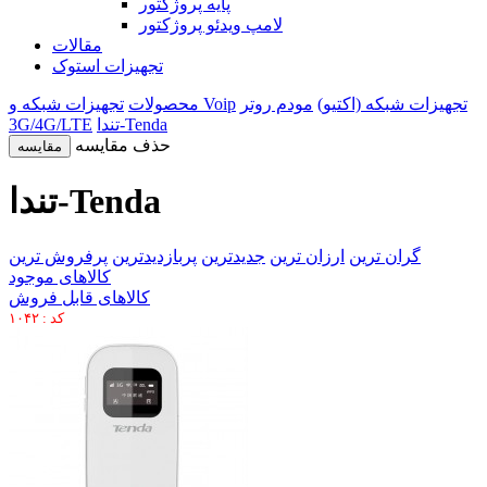
پایه پروژکتور
لامپ ویدئو پروژکتور
مقالات
تجهیزات استوک
تجهیزات شبکه (اکتیو)
مودم روتر
تجهیزات شبکه و Voip
محصولات
تندا-Tenda
3G/4G/LTE
حذف مقایسه
مقایسه
تندا-Tenda
گران ترین
ارزان ترین
جدیدترین
پربازدیدترین
پرفروش ترین
کالاهای موجود
کالاهای قابل فروش
کد : ۱۰۴۲