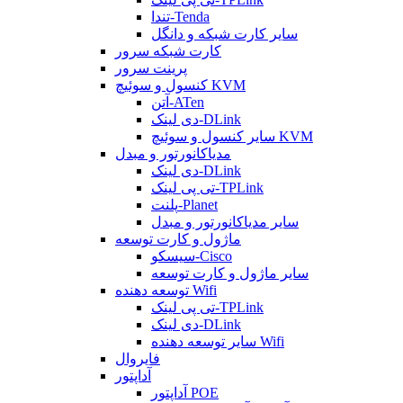
تندا-Tenda
سایر کارت شبکه و دانگل
کارت شبکه سرور
پرینت سرور
کنسول و سوئیچ KVM
آتن-ATen
دی لینک-DLink
سایر کنسول و سوئیچ KVM
مدیاکانورتور و مبدل
دی لینک-DLink
تی پی لینک-TPLink
پلنت-Planet
سایر مدیاکانورتور و مبدل
ماژول و کارت توسعه
سیسکو-Cisco
سایر ماژول و کارت توسعه
توسعه دهنده Wifi
تی پی لینک-TPLink
دی لینک-DLink
سایر توسعه دهنده Wifi
فایروال
آداپتور
آداپتور POE