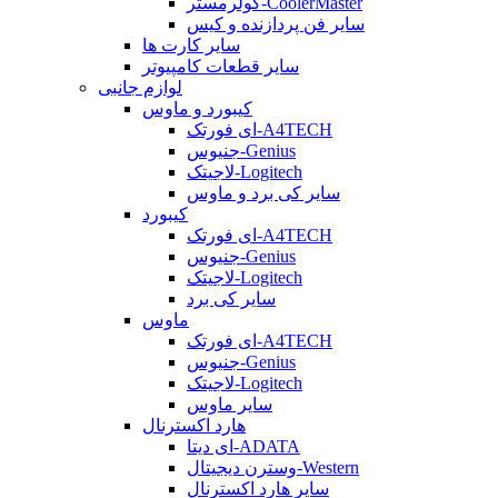
کولرمستر-CoolerMaster
سایر فن پردازنده و کیس
سایر کارت ها
سایر قطعات کامپیوتر
لوازم جانبی
کیبورد و ماوس
ای فورتک-A4TECH
جنیوس-Genius
لاجیتک-Logitech
سایر کی برد و ماوس
کیبورد
ای فورتک-A4TECH
جنیوس-Genius
لاجیتک-Logitech
سایر کی برد
ماوس
ای فورتک-A4TECH
جنیوس-Genius
لاجیتک-Logitech
سایر ماوس
هارد اکسترنال
ای دیتا-ADATA
وسترن دیجیتال-Western
سایر هارد اکسترنال