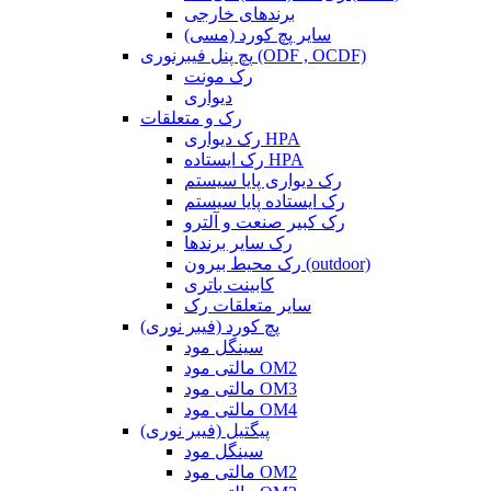
برندهای خارجی
سایر پچ کورد (مسی)
پچ پنل فیبرنوری (ODF , OCDF)
رک مونت
دیواری
رک و متعلقات
رک دیواری HPA
رک ایستاده HPA
رک دیواری پایا سیستم
رک ایستاده پایا سیستم
رک کبیر صنعت و آلترو
رک سایر برندها
رک محیط بیرون (outdoor)
کابینت باتری
سایر متعلقات رک
پچ کورد (فیبر نوری)
سینگل مود
مالتی مود OM2
مالتی مود OM3
مالتی مود OM4
پیگتیل (فیبر نوری)
سینگل مود
مالتی مود OM2