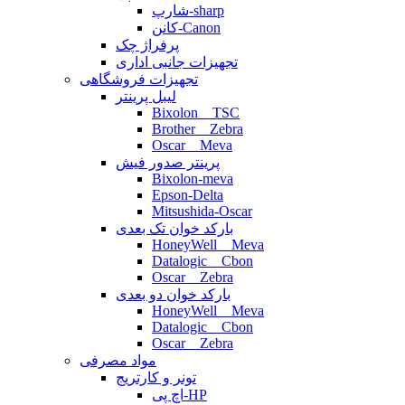
شارپ-sharp
کانن-Canon
پرفراژ چک
تجهیزات جانبی اداری
تجهیزات فروشگاهی
لیبل پرینتر
Bixolon _ TSC
Brother _ Zebra
Oscar _ Meva
پرینتر صدور فیش
Bixolon-meva
Epson-Delta
Mitsushida-Oscar
بارکد خوان تک بعدی
HoneyWell _ Meva
Datalogic _ Cbon
Oscar _ Zebra
بارکد خوان دو بعدی
HoneyWell _ Meva
Datalogic _ Cbon
Oscar _ Zebra
مواد مصرفی
تونر و کارتریج
اچ پی-HP