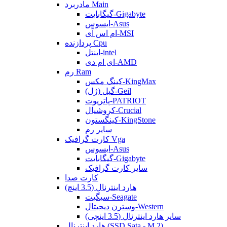
مادربرد Main
گیگابایت-Gigabyte
ایسوس-Asus
ام اس آی-MSI
پردازنده Cpu
اینتل-intel
ای ام دی-AMD
رم Ram
کینگ مکس-KingMax
گیل (ژل)-Geil
پاتریوت-PATRIOT
کروشیال-Crucial
کینگستون-KingStone
سایر رم
کارت گرافیک Vga
ایسوس-Asus
گیگابایت-Gigabyte
سایر کارت گرافیک
کارت صدا
هارد اینترنال (3.5 اینچ)
سیگیت-Seagate
وسترن دیجیتال-Western
سایر هارد اینترنال (3.5 اینچی)
هارد اینترنال (SSD Sata - M.2)