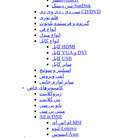
سن دیسک-SanDisk
سی دی ، دی وی دی CD/DVD
قلم نوری
گیرنده و فرستنده بلوتوث
انواع فن
انواع مبدل
انواع کابل
کابل HDMI
کابل VGA و DVI
کابل USB
سایر کابل
اسپلیتر و سوئیچ
آنتی ویروس
سایر لوازم جانبی
کامپیوترهای خاص
زیروکلاینت
تین کلاینت
نانو پی سی
مینی پی سی
All in ONE
ام اس آی-MSI
لنوو-Lenovo
ایسوس-Asus