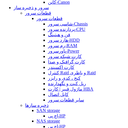
کانن-Canon
سرور و ذخیره ساز
قطعات سرور
قطعات سرور
شاسی سرور-Chassis
پردازنده سرور-CPU
فن و هیتینگ
هارد سرور-HDD
رم سرور-RAM
پاورسرور-Power
کارت شبکه سرور
کارت گرافیک و صدا
کارت اکسپندر
کنترل Raid و باطری Raid
کیج ، کدی و رایزر
ریل کیت و نگهدارنده
ماژول فیبر | کارت HBA
کابل اتصال
سایر قطعات سرور
ذخیره سازها
SAN storage
اچ پی-HP
NAS storage
اچ پی-HP