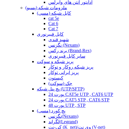
آداپتور آنتن های وایرلس
ملزومات شبکه (پسیو)
کابل شبکه (مسی)
cat 5e
Cat 6
Cat 7
کابل فیبرنوری
شهید قندی
نگزنس (Nexans)
برند رکس (Brand-Rex)
سایر کابل فیبرنوری
پریز شبکه و سوکت
پریز شبکه روکار و توکار
پریز ایرانی توکار
کیستون
جک (سوکت)
پچ پنل شبکه (UTP/SFTP)
24 پورت CAT5e UTP , CAT6 UTP
24 پورت CAT5 STP , CAT6 STP
48 پورت UTP , STP
پچ کورد (مسی)
نگزنس(Nexans)
لگراند(Legrand)
کی-نت (K_net)/وی نت (V-net)