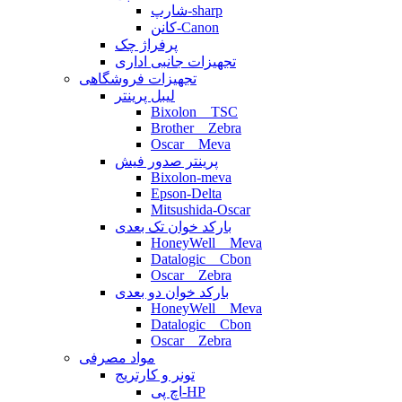
شارپ-sharp
کانن-Canon
پرفراژ چک
تجهیزات جانبی اداری
تجهیزات فروشگاهی
لیبل پرینتر
Bixolon _ TSC
Brother _ Zebra
Oscar _ Meva
پرینتر صدور فیش
Bixolon-meva
Epson-Delta
Mitsushida-Oscar
بارکد خوان تک بعدی
HoneyWell _ Meva
Datalogic _ Cbon
Oscar _ Zebra
بارکد خوان دو بعدی
HoneyWell _ Meva
Datalogic _ Cbon
Oscar _ Zebra
مواد مصرفی
تونر و کارتریج
اچ پی-HP