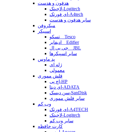
هدفون و هدست
لاجیتک-Logitech
ای فورتک-A4tech
سایر هدفون و هدست
میکروفن
اسپیکر
تسکو _ Tesco
ادیفایر _ Edifier
جی بی ال _ JBL
سایر اسپیکرها
پد ماوس
ژله ای
معمولی
فلش مموری
اچ پی-HP
ای دیتا-ADATA
سن دیسک-SanDisk
سایر فلش مموری
وب کم
ای فورتک-A4TECH
لاجیتک-Logitech
سایر وب کم
کارت حافظه
اپیسر-Apacer