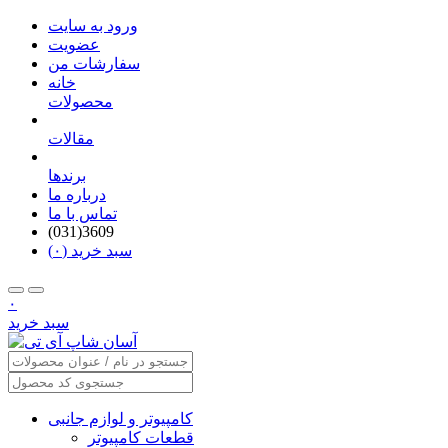
ورود به سایت
عضویت
سفارشات من
خانه
محصولات
مقالات
برندها
درباره ما
تماس با ما
(031)3609
سبد خرید (۰)
۰
سبد خرید
کامپیوتر و لوازم جانبی
قطعات کامپیوتر