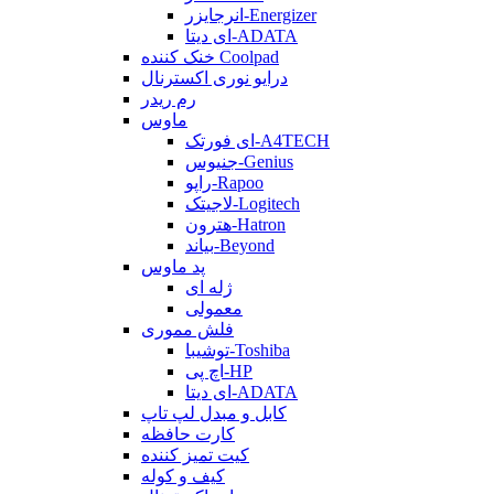
انرجایزر-Energizer
ای دیتا-ADATA
خنک کننده Coolpad
درایو نوری اکسترنال
رم ریدر
ماوس
ای فورتک-A4TECH
جنیوس-Genius
راپو-Rapoo
لاجیتک-Logitech
هترون-Hatron
بیاند-Beyond
پد ماوس
ژله ای
معمولی
فلش مموری
توشیبا-Toshiba
اچ پی-HP
ای دیتا-ADATA
کابل و مبدل لپ تاپ
کارت حافظه
کیت تمیز کننده
کیف و کوله