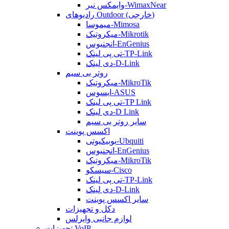
وایمکس نیر-WimaxNear
رادیوهای Outdoor (خارجی)
میموسا-Mimosa
میکروتیک-Mikrotik
انجنیوس-EnGenius
تی پی لینک-TP-Link
دی لینک-D-Link
روتر بی سیم
میکروتیک-MikroTik
ایسوس-ASUS
تی پی لینک-TP Link
دی لینک-D Link
سایر روتر بی سیم
اکسس پوینت
یوبیکیوتی-Ubquiti
انجنیوس-EnGenius
میکروتیک-MikroTik
سیسکو-Cisco
تی پی لینک-TP-Link
دی لینک-D-Link
سایر اکسس پوینت
دکل و تجهیزات
لوازم جانبی وایرلس
تجهیزات VoIP