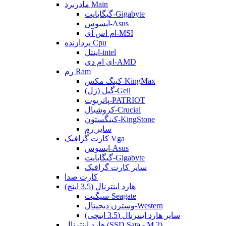
مادربرد Main
گیگابایت-Gigabyte
ایسوس-Asus
ام اس آی-MSI
پردازنده Cpu
اینتل-intel
ای ام دی-AMD
رم Ram
کینگ مکس-KingMax
گیل (ژل)-Geil
پاتریوت-PATRIOT
کروشیال-Crucial
کینگستون-KingStone
سایر رم
کارت گرافیک Vga
ایسوس-Asus
گیگابایت-Gigabyte
سایر کارت گرافیک
کارت صدا
هارد اینترنال (3.5 اینچ)
سیگیت-Seagate
وسترن دیجیتال-Western
سایر هارد اینترنال (3.5 اینچی)
هارد اینترنال (SSD Sata - M.2)