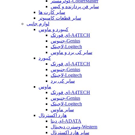
کولرمستر-CoolerMaster
سایر فن پردازنده و کیس
سایر کارت ها
سایر قطعات کامپیوتر
لوازم جانبی
کیبورد و ماوس
ای فورتک-A4TECH
جنیوس-Genius
لاجیتک-Logitech
سایر کی برد و ماوس
کیبورد
ای فورتک-A4TECH
جنیوس-Genius
لاجیتک-Logitech
سایر کی برد
ماوس
ای فورتک-A4TECH
جنیوس-Genius
لاجیتک-Logitech
سایر ماوس
هارد اکسترنال
ای دیتا-ADATA
وسترن دیجیتال-Western
سایر هارد اکسترنال