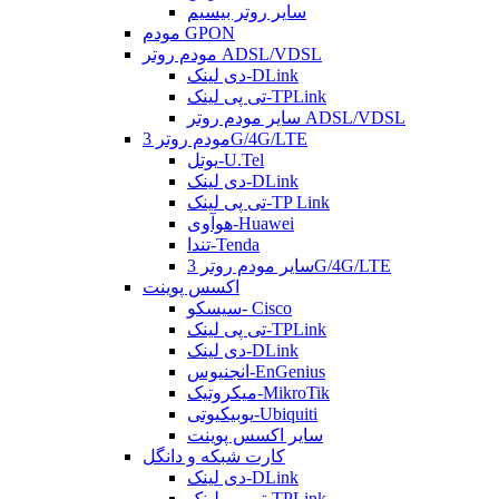
سایر روتر بیسیم
مودم GPON
مودم روتر ADSL/VDSL
دی لینک-DLink
تی پی لینک-TPLink
سایر مودم روتر ADSL/VDSL
مودم روتر 3G/4G/LTE
یوتل-U.Tel
دی لینک-DLink
تی پی لینک-TP Link
هوآوی-Huawei
تندا-Tenda
سایر مودم روتر 3G/4G/LTE
اکسس پوینت
سیسکو- Cisco
تی پی لینک-TPLink
دی لینک-DLink
انجنیوس-EnGenius
میکروتیک-MikroTik
یوبیکیوتی-Ubiquiti
سایر اکسس پوینت
کارت شبکه و دانگل
دی لینک-DLink
تی پی لینک-TPLink