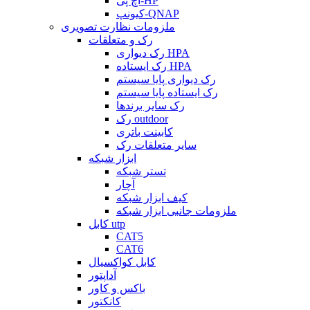
اچ پی-HP
کیونپ-QNAP
ملزومات نظارت تصویری
رک و متعلقات
رک دیواری HPA
رک ایستاده HPA
رک دیواری پایا سیستم
رک ایستاده پایا سیستم
رک سایر برندها
رک outdoor
کابینت باتری
سایر متعلقات رک
ابزار شبکه
تستر شبکه
آچار
کیف ابزار شبکه
ملزومات جانبی ابزار شبکه
کابل utp
CAT5
CAT6
کابل کواکسیال
آداپتور
باکس و کاور
کانکتور