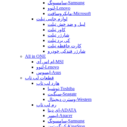
سامسونگ-Samsung
لنوو-Lenovo
مایکروسافت-Microsoft
لوازم جانبی تبلت
لیبل و ضد خش تبلت
کاور تبلت
شارژر تبلت
کی برد تبلت
کارت حافظه تبلت
شارژر فندکی خودرو
All in ONE
ام اس آی-MSI
لنوو-Lenovo
ایسوس-Asus
قطعات لپ تاپ
هارد لپ تاپ
توشیبا-Toshiba
سیگیت-Seagate
وسترن دیجیتال-Western
رم لپ تاپ
ای دیتا-ADATA
اپیسر-Apacer
سامسونگ-Samsung
کینگستون-KingSton