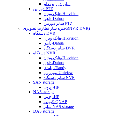
سایر دوربین دام
دوربین PTZ
هایک ویژن-Hikvision
داهوا-Dahua
سایر دوربین PTZ
ذخیره ساز نظارت تصویری(NVR-DVR)
دستگاه DVR
هایک ویژن-Hikvision
داهوا-Dahua
سایر دستگاه DVR
دستگاه NVR
هایک ویژن-Hikvision
داهوا-Dahua
تیاندی-Tiandy
یونی ویو-Uniview
سایر دستگاه NVR
SAN storage
اچ پی-HP
NAS storage
اچ پی-HP
کیونپ-QNAP
سایر NAS storage
DAS storage