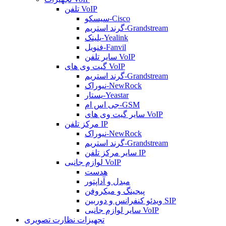
تلفن VoIP
سیسکو-Cisco
گرند استریم-Grandstream
یلینک-Yealink
فنویل-Fanvil
سایر تلفن VoIP
گیت وی های VoIP
گرند استریم-Grandstream
نیوراک-NewRock
یستار-Yeastar
جی اس ام-GSM
سایر گیت وی های VoIP
مرکز تلفن IP
نیوراک-NewRock
گرند استریم-Grandstream
سایر مرکز تلفن IP
لوازم جانبی VoIP
هدست
مبدل و آداپتور
پیجینگ و میکروفن
ویدئو کنفرانس و دوربین SIP
سایر لوازم جانبی VoIP
تجهیزات نظارت تصویری