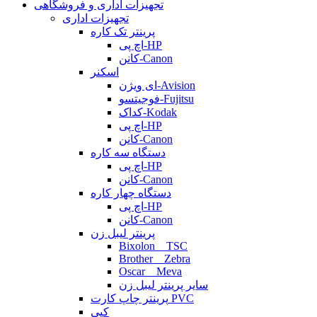
تجهیزات اداری و فروشگاهی
تجهیزات اداری
پرینتر تک کاره
اچ پی-HP
کانن-Canon
اسکنر
ای ویژن-Avision
فوجیتسو-Fujitsu
کداک-Kodak
اچ پی-HP
کانن-Canon
دستگاه سه کاره
اچ پی-HP
کانن-Canon
دستگاه چهار کاره
اچ پی-HP
کانن-Canon
پرینتر لیبل زن
Bixolon _ TSC
Brother _ Zebra
Oscar _ Meva
سایر پرینتر لیبل زن
پرینتر چاپ کارت PVC
کپی