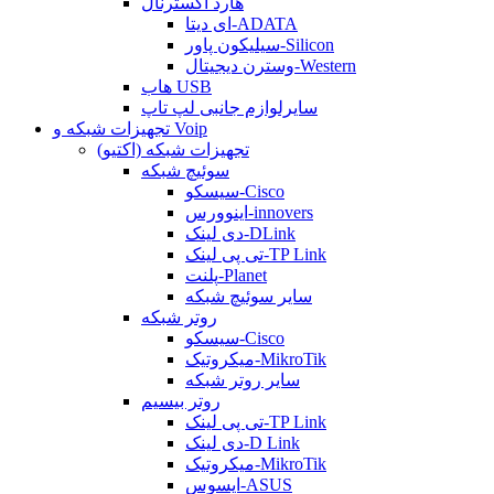
هارد اکسترنال
ای دیتا-ADATA
سیلیکون پاور-Silicon
وسترن دیجیتال-Western
هاب USB
سایرلوازم جانبی لپ تاپ
تجهیزات شبکه و Voip
تجهیزات شبکه (اکتیو)
سوئیچ شبکه
سیسکو-Cisco
اینوورس-innovers
دی لینک-DLink
تی پی لینک-TP Link
پلنت-Planet
سایر سوئیچ شبکه
روتر شبکه
سیسکو-Cisco
میکروتیک-MikroTik
سایر روتر شبکه
روتر بیسیم
تی پی لینک-TP Link
دی لینک-D Link
میکروتیک-MikroTik
ایسوس-ASUS