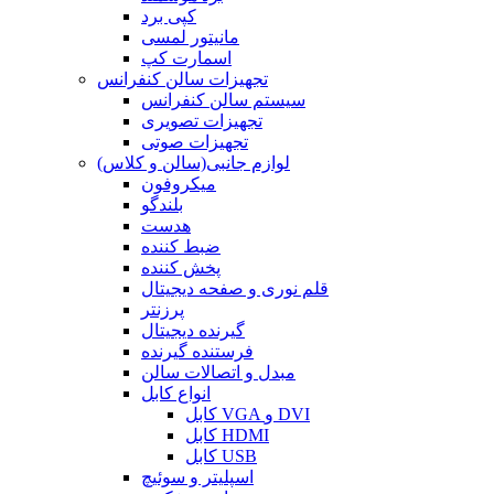
کپی برد
مانیتور لمسی
اسمارت کپ
تجهیزات سالن کنفرانس
سیستم سالن کنفرانس
تجهیزات تصویری
تجهیزات صوتی
لوازم جانبی(سالن و کلاس)
میکروفون
بلندگو
هدست
ضبط کننده
پخش کننده
قلم نوری و صفحه دیجیتال
پرزنتر
گیرنده دیجیتال
فرستنده گیرنده
مبدل و اتصالات سالن
انواع کابل
کابل VGA و DVI
کابل HDMI
کابل USB
اسپلیتر و سوئیچ