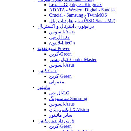
Lexar - Gigabyte - Kingmax
ADATA - Western Digital - Sandisk
Crucial - Samsung - TwinMOS
سایر هارد اینترنال (ُُُِSSD Sata - M2)
درایونوری اینترنال و اکسترنال
ایسوس-Asus
ال جی-LG
لایتون-LiteOn
منبع تغذیه Power
گرین-Green
کولرمستر-Cooler Master
ایسوس-Asus
کیس Case
گرین-Green
معمولی
مانیتور
ال جی-LG
سامسونگ-Samsung
ایسوس-Asus
ایکس ویژن-X.Vision
سایر مانیتور
فن پردازنده و کیس
گرین-Green