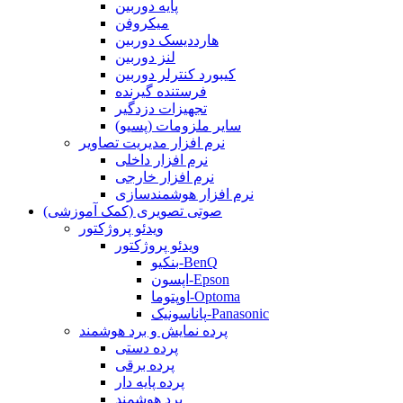
پایه دوربین
میکروفن
هارددیسک دوربین
لنز دوربین
کیبورد کنترلر دوربین
فرستنده گیرنده
تجهیزات دزدگیر
سایر ملزومات (پسیو)
نرم افزار مدیریت تصاویر
نرم افزار داخلی
نرم افزار خارجی
نرم افزار هوشمندسازی
صوتی تصویری (کمک آموزشی)
ویدئو پروژکتور
ویدئو پروژکتور
بنکیو-BenQ
اپسون-Epson
اوپتوما-Optoma
پاناسونیک-Panasonic
پرده نمایش و برد هوشمند
پرده دستی
پرده برقی
پرده پایه دار
برد هوشمند