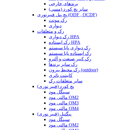
برندهای خارجی
سایر پچ کورد (مسی)
پچ پنل فیبرنوری (ODF , OCDF)
رک مونت
دیواری
رک و متعلقات
رک دیواری HPA
رک ایستاده HPA
رک دیواری پایا سیستم
رک ایستاده پایا سیستم
رک کبیر صنعت و آلترو
رک سایر برندها
رک محیط بیرون (outdoor)
کابینت باتری
سایر متعلقات رک
پچ کورد (فیبر نوری)
سینگل مود
مالتی مود OM2
مالتی مود OM3
مالتی مود OM4
پیگتیل (فیبر نوری)
سینگل مود
مالتی مود OM2