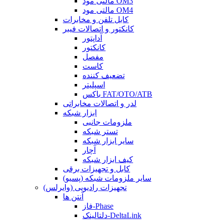
مالتی مود OM3
مالتی مود OM4
کابل تلفن و مخابرات
کانکتور و اتصالات فیبر
آداپتور
کانکتور
مفصل
کاست
تضعیف کننده
اسپلیتر
باکس FAT/OTO/ATB
لدر و اتصالات مخابراتی
ابزار شبکه
ملزومات جانبی
تستر شبکه
سایر ابزار شبکه
آچار
کیف ابزار شبکه
کابل و تجهیزات برقی
سایر ملزومات شبکه (پسیو)
تجهیزات رادیویی (وایرلس)
آنتن ها
فاز-Phase
دلتالینک-DeltaLink