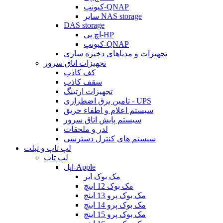
کیونپ-QNAP
سایر NAS storage
DAS storage
اچ پی-HP
کیونپ-QNAP
تجهیزات و مدیاهای ذخیره سازی
تجهیزات اتاق سرور
کف کاذب
سقف کاذب
تجهیزات ارتینگ
تامین برق اضطراری - UPS
سیستم اعلام و اطفاء حریق
سیستم پایش اتاق سرور
لدر و ملحقات
سیستم های کنترل دسترسی
لپ تاپ و تبلت
لپ تاپ
اپل-Apple
مک بوک ایر
مک بوک 12 اینچ
مک بوک پرو 13 اینچ
مک بوک پرو 14 اینچ
مک بوک پرو 15 اینچ