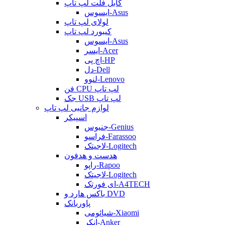
کابل فلت لپ تاپ
ایسوس-Asus
لولای لپ تاپ
کیبورد لپ تاپ
ایسوس-Asus
ایسر-Acer
اچ پی-HP
دل-Dell
لنوو-Lenovo
فن CPU لپ تاپ
جک USB لپ تاپ
لوازم جانبی لپ تاپ
اسپیکر
جنیوس-Genius
فراسو-Farassoo
لاجیتک-Logitech
هدست و هدفون
راپو-Rapoo
لاجیتک-Logitech
ای فورتک-A4TECH
باکس هارد و DVD
پاوربانک
شیائومی-Xiaomi
انکر-Anker