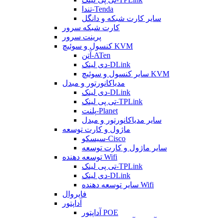
تندا-Tenda
سایر کارت شبکه و دانگل
کارت شبکه سرور
پرینت سرور
کنسول و سوئیچ KVM
آتن-ATen
دی لینک-DLink
سایر کنسول و سوئیچ KVM
مدیاکانورتور و مبدل
دی لینک-DLink
تی پی لینک-TPLink
پلنت-Planet
سایر مدیاکانورتور و مبدل
ماژول و کارت توسعه
سیسکو-Cisco
سایر ماژول و کارت توسعه
توسعه دهنده Wifi
تی پی لینک-TPLink
دی لینک-DLink
سایر توسعه دهنده Wifi
فایروال
آداپتور
آداپتور POE