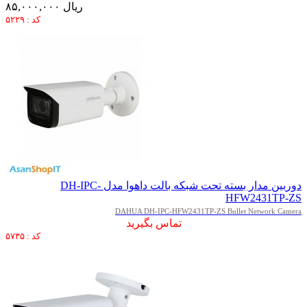
۸۵,۰۰۰,۰۰۰ ریال
کد : ۵۲۲۹
دوربین مدار بسته تحت شبکه بالت داهوا مدل DH-IPC-
HFW2431TP-ZS
DAHUA DH-IPC-HFW2431TP-ZS Bullet Network Camera
تماس بگیرید
کد : ۵۷۳۵