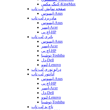
کینگ مکس-KingMax
صفحه نمایش لپ تاپ
ایسوس-Asus
مادربرد لپ تاپ
ایسوس-Asus
ایسر-Acer
اچ پی-HP
باتری لپ تاپ
ایسوس-Asus
ایسر-Acer
اچ پی-HP
توشیبا-Toshiba
دل-Dell
لنوو-Lenovo
درایو نوری لپ تاپ
آداپتور لپ تاپ
ایسوس-Asus
اچ پی-HP
ایسر-Acer
دل-Dell
لنوو-Lenovo
توشیبا-Toshiba
تاچ پد لپ تاپ